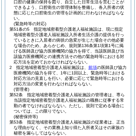
口腔の健康の保持を図り、自立した日常生活を営むことが
できるよう、口腔衛生の管理体制を整備し、各入所者の状
態に応じた口腔衛生の管理を計画的に行わなければならな
い。
(緊急時等の対応)
第51条の5
指定地域密着型介護老人福祉施設は、現に指定
地域密着型介護老人福祉施設入所者生活介護の提供を行っ
ているときに入居者の病状の急変が生じた場合その他必要
な場合のため、あらかじめ、規則第136条第1項第1号に掲
げる医師及び協力医療機関の協力を得て、当該医師及び当
該協力医療機関との連携方法その他の緊急時等における対
応方法を定めておかなければならない。
2
指定地域密着型介護老人福祉施設は、
前項
の医師及び協力
医療機関の協力を得て、1年に1回以上、緊急時等における
対応方法の見直しを行い、必要に応じて緊急時等における
対応方法の変更を行わなければならない。
(管理者)
第52条
指定地域密着型介護老人福祉施設の管理者は、専ら
当該指定地域密着型介護老人福祉施設の職務に従事する常
勤の者でなければならない。
ただし、規則で定める場合に
ついては、この限りでない。
(秘密保持等)
第53条
指定地域密着型介護老人福祉施設の従業者は、正当
な理由がなく、その業務上知り得た入所者又はその家族の
秘密を漏らしてはならない。