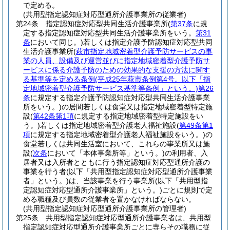
で定める。
(共用型指定認知症対応型通所介護事業所の従業者)
第24条
指定認知症対応型共同生活介護事業所
(
第37条
に規
定する指定認知症対応型共同生活介護事業所をいう。
第31
条
において同じ。)
若しくは指定介護予防認知症対応型共同
生活介護事業所
(
萩市指定地域密着型介護予防サービスの事
業の人員、設備及び運営並びに指定地域密着型介護予防サ
ービスに係る介護予防のための効果的な支援の方法に関す
る基準等を定める条例
(平成25年萩市条例第4号。以下「指
定地域密着型介護予防サービス基準等条例」という。)
第26
条
に規定する指定介護予防認知症対応型共同生活介護事業
所をいう。)
の居間若しくは食堂又は指定地域密着型特定施
設
(
第42条第1項
に規定する指定地域密着型特定施設をい
う。)
若しくは指定地域密着型介護老人福祉施設
(
第49条第1
項
に規定する指定地域密着型介護老人福祉施設をいう。)
の
食堂若しくは共同生活室において、これらの事業所又は施
設
(
次条
において「本体事業所等」という。)
の利用者、入
居者又は入所者とともに行う指定認知症対応型通所介護の
事業を行う者
(以下「共用型指定認知症対応型通所介護事業
者」という。)
は、当該事業を行う事業所
(以下「共用型指
定認知症対応型通所介護事業所」という。)
ごとに規則で定
める職種及び員数の従業者を置かなければならない。
(共用型指定認知症対応型通所介護事業所の管理者)
第25条
共用型指定認知症対応型通所介護事業者は、共用型
指定認知症対応型通所介護事業所ごとに専らその職務に従