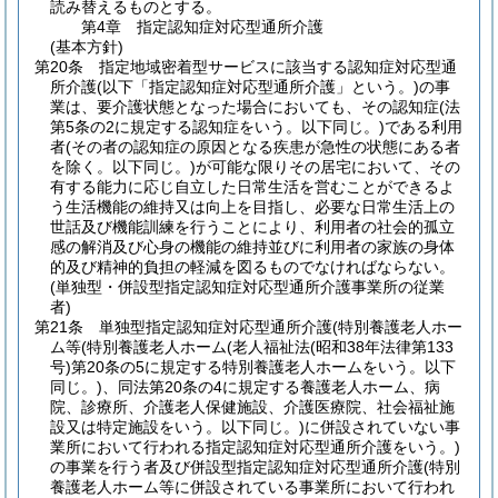
読み替えるものとする。
第4章
指定認知症対応型通所介護
(基本方針)
第20条
指定地域密着型サービスに該当する認知症対応型通
所介護
(以下「指定認知症対応型通所介護」という。)
の事
業は、要介護状態となった場合においても、その認知症
(法
第5条の2に規定する認知症をいう。以下同じ。)
である利用
者
(その者の認知症の原因となる疾患が急性の状態にある者
を除く。以下同じ。)
が可能な限りその居宅において、その
有する能力に応じ自立した日常生活を営むことができるよ
う生活機能の維持又は向上を目指し、必要な日常生活上の
世話及び機能訓練を行うことにより、利用者の社会的孤立
感の解消及び心身の機能の維持並びに利用者の家族の身体
的及び精神的負担の軽減を図るものでなければならない。
(単独型・併設型指定認知症対応型通所介護事業所の従業
者)
第21条
単独型指定認知症対応型通所介護
(特別養護老人ホー
ム等
(特別養護老人ホーム
(老人福祉法
(昭和38年法律第133
号)
第20条の5に規定する特別養護老人ホームをいう。以下
同じ。)
、同法第20条の4に規定する養護老人ホーム、病
院、診療所、介護老人保健施設、介護医療院、社会福祉施
設又は特定施設をいう。以下同じ。)
に併設されていない事
業所において行われる指定認知症対応型通所介護をいう。)
の事業を行う者及び併設型指定認知症対応型通所介護
(特別
養護老人ホーム等に併設されている事業所において行われ