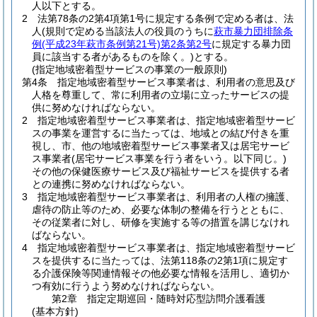
人以下とする。
2
法第78条の2第4項第1号に規定する条例で定める者は、法
人
(規則で定める当該法人の役員のうちに
萩市暴力団排除条
例
(平成23年萩市条例第21号)
第2条第2号
に規定する暴力団
員に該当する者があるものを除く。)
とする。
(指定地域密着型サービスの事業の一般原則)
第4条
指定地域密着型サービス事業者は、利用者の意思及び
人格を尊重して、常に利用者の立場に立ったサービスの提
供に努めなければならない。
2
指定地域密着型サービス事業者は、指定地域密着型サービ
スの事業を運営するに当たっては、地域との結び付きを重
視し、市、他の地域密着型サービス事業者又は居宅サービ
ス事業者
(居宅サービス事業を行う者をいう。以下同じ。)
その他の保健医療サービス及び福祉サービスを提供する者
との連携に努めなければならない。
3
指定地域密着型サービス事業者は、利用者の人権の擁護、
虐待の防止等のため、必要な体制の整備を行うとともに、
その従業者に対し、研修を実施する等の措置を講じなけれ
ばならない。
4
指定地域密着型サービス事業者は、指定地域密着型サービ
スを提供するに当たっては、法第118条の2第1項に規定す
る介護保険等関連情報その他必要な情報を活用し、適切か
つ有効に行うよう努めなければならない。
第2章
指定定期巡回・随時対応型訪問介護看護
(基本方針)