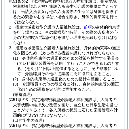
第51条の2
指定地域密着型介護老人福祉施設は、指定地域
密着型介護老人福祉施設入所者生活介護の提供に当たって
は、当該入所者又は他の入所者等の生命又は身体を保護す
るため緊急やむを得ない場合を除き、身体的拘束等を行っ
てはならない。
2
指定地域密着型介護老人福祉施設は、
前項
の身体的拘束等
を行う場合には、その態様及び時間、その際の入所者の心
身の状況並びに緊急やむを得ない理由を記録しなければな
らない。
3
指定地域密着型介護老人福祉施設は、身体的拘束等の適正
化を図るため、次に掲げる措置を講じなければならない。
(1)
身体的拘束等の適正化のための対策を検討する委員会
(テレビ電話装置等を活用して行うことができるものとす
る。)
を3月に1回以上開催するとともに、その結果につい
て、介護職員その他の従業者に周知徹底を図ること。
(2)
身体的拘束等の適正化のための指針を整備すること。
(3)
介護職員その他の従業者に対し、身体的拘束等の適正
化のための研修を定期的に実施すること。
(栄養管理)
第51条の3
指定地域密着型介護老人福祉施設は、入所者の
栄養状態の維持及び改善を図り、自立した日常生活を営む
ことができるよう、各入所者の状態に応じた栄養管理を計
画的に行わなければならない。
(口腔衛生の管理)
第51条の4
指定地域密着型介護老人福祉施設は、入所者の