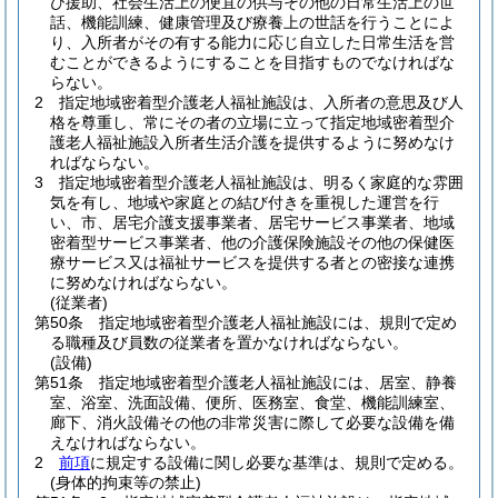
び援助、社会生活上の便宜の供与その他の日常生活上の世
話、機能訓練、健康管理及び療養上の世話を行うことによ
り、入所者がその有する能力に応じ自立した日常生活を営
むことができるようにすることを目指すものでなければな
らない。
2
指定地域密着型介護老人福祉施設は、入所者の意思及び人
格を尊重し、常にその者の立場に立って指定地域密着型介
護老人福祉施設入所者生活介護を提供するように努めなけ
ればならない。
3
指定地域密着型介護老人福祉施設は、明るく家庭的な雰囲
気を有し、地域や家庭との結び付きを重視した運営を行
い、市、居宅介護支援事業者、居宅サービス事業者、地域
密着型サービス事業者、他の介護保険施設その他の保健医
療サービス又は福祉サービスを提供する者との密接な連携
に努めなければならない。
(従業者)
第50条
指定地域密着型介護老人福祉施設には、規則で定め
る職種及び員数の従業者を置かなければならない。
(設備)
第51条
指定地域密着型介護老人福祉施設には、居室、静養
室、浴室、洗面設備、便所、医務室、食堂、機能訓練室、
廊下、消火設備その他の非常災害に際して必要な設備を備
えなければならない。
2
前項
に規定する設備に関し必要な基準は、規則で定める。
(身体的拘束等の禁止)