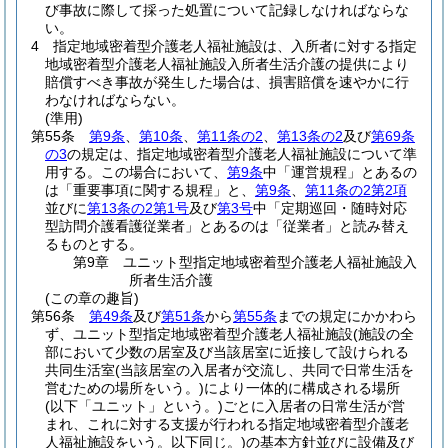
び事故に際して採った処置について記録しなければならな
い。
4
指定地域密着型介護老人福祉施設は、入所者に対する指定
地域密着型介護老人福祉施設入所者生活介護の提供により
賠償すべき事故が発生した場合は、損害賠償を速やかに行
わなければならない。
(準用)
第55条
第9条
、
第10条
、
第11条の2
、
第13条の2
及び
第69条
の3
の規定は、指定地域密着型介護老人福祉施設について準
用する。
この場合において、
第9条
中「運営規程」とあるの
は「重要事項に関する規程」と、
第9条
、
第11条の2第2項
並びに
第13条の2第1号
及び
第3号
中「定期巡回・随時対応
型訪問介護看護従業者」とあるのは「従業者」と読み替え
るものとする。
第9章
ユニット型指定地域密着型介護老人福祉施設入
所者生活介護
(この章の趣旨)
第56条
第49条
及び
第51条
から
第55条
までの規定にかかわら
ず、ユニット型指定地域密着型介護老人福祉施設
(施設の全
部において少数の居室及び当該居室に近接して設けられる
共同生活室
(当該居室の入居者が交流し、共同で日常生活を
営むための場所をいう。)
により一体的に構成される場所
(以下「ユニット」という。)
ごとに入居者の日常生活が営
まれ、これに対する支援が行われる指定地域密着型介護老
人福祉施設をいう。以下同じ。)
の基本方針並びに設備及び