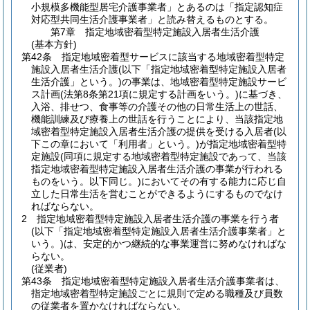
小規模多機能型居宅介護事業者」とあるのは「指定認知症
対応型共同生活介護事業者」と読み替えるものとする。
第7章
指定地域密着型特定施設入居者生活介護
(基本方針)
第42条
指定地域密着型サービスに該当する地域密着型特定
施設入居者生活介護
(以下「指定地域密着型特定施設入居者
生活介護」という。)
の事業は、地域密着型特定施設サービ
ス計画
(法第8条第21項に規定する計画をいう。)
に基づき、
入浴、排せつ、食事等の介護その他の日常生活上の世話、
機能訓練及び療養上の世話を行うことにより、当該指定地
域密着型特定施設入居者生活介護の提供を受ける入居者
(以
下この章において「利用者」という。)
が指定地域密着型特
定施設
(同項に規定する地域密着型特定施設であって、当該
指定地域密着型特定施設入居者生活介護の事業が行われる
ものをいう。以下同じ。)
においてその有する能力に応じ自
立した日常生活を営むことができるようにするものでなけ
ればならない。
2
指定地域密着型特定施設入居者生活介護の事業を行う者
(以下「指定地域密着型特定施設入居者生活介護事業者」と
いう。)
は、安定的かつ継続的な事業運営に努めなければな
らない。
(従業者)
第43条
指定地域密着型特定施設入居者生活介護事業者は、
指定地域密着型特定施設ごとに規則で定める職種及び員数
の従業者を置かなければならない。