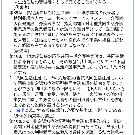
同生活住居の管理者をもって充てることができる。
(代表者)
第39条
指定認知症対応型共同生活介護事業者の代表者は、
特別養護老人ホーム、老人デイサービスセンター、介護老
人保健施設、介護医療院、指定認知症対応型共同生活介護
事業所等の従業者若しくは訪問介護員等として、認知症で
ある者の介護に従事した経験を有する者又は保健医療サー
ビス若しくは福祉サービスの提供を行う事業の経営に携わ
った経験を有する者でなければならない。
(設備等)
第40条
指定認知症対応型共同生活介護事業所は、共同生活
住居を有するものとし、その数は1以上3以下
(サテライト型
指定認知症対応型共同生活介護事業所にあっては、1又は2)
とする。
2
共同生活住居は、その入居定員
(当該共同生活住居におい
て同時に指定認知症対応型共同生活介護の提供を受けるこ
とができる利用者の数の上限をいう。)
を5人以上9人以下と
し、居室、居間、食堂、台所、浴室、消火設備その他の非
常災害に際して必要な設備その他利用者が日常生活を営む
上で必要な設備を設けるものとする。
3
前項
に規定する設備に関し必要な基準は、規則で定める。
(身体的拘束等の禁止)
第40条の2
指定認知症対応型共同生活介護事業者は、指定
認知症対応型共同生活介護の提供に当たっては、当該利用
者又は他の利用者等の生命又は身体を保護するため緊急や