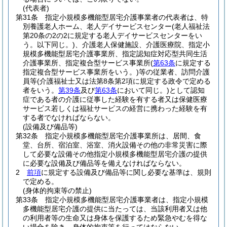
(代表者)
第31条
指定小規模多機能型居宅介護事業者の代表者は、特
別養護老人ホーム、老人デイサービスセンター
(老人福祉法
第20条の2の2に規定する老人デイサービスセンターをい
う。以下同じ。)
、介護老人保健施設、介護医療院、指定小
規模多機能型居宅介護事業所、指定認知症対応型共同生活
介護事業所、指定複合型サービス事業所
(
第63条
に規定する
指定複合型サービス事業所をいう。)
等の従業者、訪問介護
員等
(介護福祉士又は法第8条第2項に規定する政令で定める
者をいう。
第39条
及び
第63条
において同じ。)
として認知
症である者の介護に従事した経験を有する者又は保健医療
サービス若しくは福祉サービスの経営に携わった経験を有
する者でなければならない。
(設備及び備品等)
第32条
指定小規模多機能型居宅介護事業所は、居間、食
堂、台所、宿泊室、浴室、消火設備その他の非常災害に際
して必要な設備その他指定小規模多機能型居宅介護の提供
に必要な設備及び備品等を備えなければならない。
2
前項
に規定する設備及び備品等に関し必要な基準は、規則
で定める。
(身体的拘束等の禁止)
第33条
指定小規模多機能型居宅介護事業者は、指定小規模
多機能型居宅介護の提供に当たっては、当該利用者又は他
の利用者等の生命又は身体を保護するため緊急やむを得な