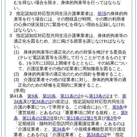
むを得ない場合を除き、身体的拘束等を行ってはならな
い。
2
指定認知症対応型共同生活介護事業者は、
前項
の身体的拘
束等を行う場合には、その態様及び時間、その際の利用者
の心身の状況並びに緊急やむを得ない理由を記録しなけれ
ばならない。
3
指定認知症対応型共同生活介護事業者は、身体的拘束等の
適正化を図るため、次に掲げる措置を講じなければならな
い。
(1)
身体的拘束等の適正化のための対策を検討する委員会
(テレビ電話装置等を活用して行うことができるものとす
る。)
を3月に1回以上開催するとともに、その結果につい
て、介護従業者その他の従業者に周知徹底を図ること。
(2)
身体的拘束等の適正化のための指針を整備すること。
(3)
介護従業者その他の従業者に対し、身体的拘束等の適
正化のための研修を定期的に実施すること。
(準用)
第41条
第9条
、
第10条
、
第11条の2
から
第13条の2
まで、
第
34条
及び
第34条の2
の規定は、指定認知症対応型共同生活
介護の事業について準用する。
この場合において、
第9条
中
「運営規程」とあるのは「重要事項に関する規程」と、
第9
条
、
第11条の2第2項
並びに
第13条の2第1号
及び
第3号
中
「定期巡回・随時対応型訪問介護看護従業者」とあるのは
「介護従業者」と、
第34条
中「小規模多機能型居宅介護従
業者」とあるのは「介護従業者」と、
第34条の2
中「指定