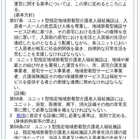
運営に関する基準については、この章に定めるところによ
る。
(基本方針)
第57条
ユニット型指定地域密着型介護老人福祉施設は、入
居者一人一人の意思及び人格を尊重し、地域密着型施設サ
ービス計画に基づき、その居宅における生活への復帰を念
頭に置いて、入居前の居宅における生活と入居後の生活が
連続したものとなるよう配慮しながら、各ユニットにおい
て入居者が相互に社会的関係を築き、自律的な日常生活を
営むことを支援しなければならない。
2
ユニット型指定地域密着型介護老人福祉施設は、地域や家
庭との結び付きを重視した運営を行い、市、居宅介護支援
事業者、居宅サービス事業者、地域密着型サービス事業
者、介護保険施設その他の保健医療サービス又は福祉サー
ビスを提供する者との密接な連携に努めなければならな
い。
(設備)
第58条
ユニット型指定地域密着型介護老人福祉施設には、
ユニット、浴室、医務室、廊下、消火設備その他の非常災
害に際して必要な設備を備えなければならない。
2
前項
に規定する設備に関し必要な基準は、規則で定める。
(身体的拘束等の禁止)
第58条の2
ユニット型指定地域密着型介護老人福祉施設
は、指定地域密着型介護老人福祉施設入所者生活介護の提
供に当たっては、当該入居者又は他の入居者等の生命又は