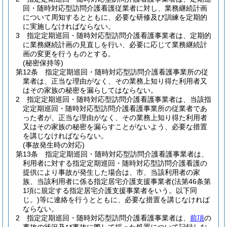
回・随時対応型訪問介護看護従業者に対し、業務継続計画
について周知するとともに、必要な研修及び訓練を定期的
に実施しなければならない。
3
指定定期巡回・随時対応型訪問介護看護事業者は、定期的
に業務継続計画の見直しを行い、必要に応じて業務継続計
画の変更を行うものとする。
(秘密保持等)
第12条
指定定期巡回・随時対応型訪問介護看護事業所の従
業者は、正当な理由がなく、その業務上知り得た利用者又
はその家族の秘密を漏らしてはならない。
2
指定定期巡回・随時対応型訪問介護看護事業者は、当該指
定定期巡回・随時対応型訪問介護看護事業所の従業者であ
った者が、正当な理由がなく、その業務上知り得た利用者
又はその家族の秘密を漏らすことがないよう、必要な措置
を講じなければならない。
(事故発生時の対応)
第13条
指定定期巡回・随時対応型訪問介護看護事業者は、
利用者に対する指定定期巡回・随時対応型訪問介護看護の
提供により事故が発生した場合は、市、当該利用者の家
族、当該利用者に係る指定居宅介護支援事業者
(法第46条第
1項に規定する指定居宅介護支援事業者をいう。以下同
じ。)
等に連絡を行うとともに、必要な措置を講じなければ
ならない。
2
指定定期巡回・随時対応型訪問介護看護事業者は、
前項
の