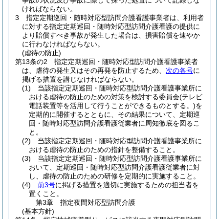
事故の状況及び事故に際して採った処置について記録しな
ければならない。
3
指定定期巡回・随時対応型訪問介護看護事業者は、利用者
に対する指定定期巡回・随時対応型訪問介護看護の提供に
より賠償すべき事故が発生した場合は、損害賠償を速やか
に行わなければならない。
(虐待の防止)
第13条の2
指定定期巡回・随時対応型訪問介護看護事業者
は、虐待の発生又はその再発を防止するため、
次の各号
に
掲げる措置を講じなければならない。
(1)
当該指定定期巡回・随時対応型訪問介護看護事業所に
おける虐待の防止のための対策を検討する委員会
(テレビ
電話装置等を活用して行うことができるものとする。)
を
定期的に開催するとともに、その結果について、定期巡
回・随時対応型訪問介護看護従業者に周知徹底を図るこ
と。
(2)
当該指定定期巡回・随時対応型訪問介護看護事業所に
おける虐待の防止のための指針を整備すること。
(3)
当該指定定期巡回・随時対応型訪問介護看護事業所に
おいて、定期巡回・随時対応型訪問介護看護従業者に対
し、虐待の防止のための研修を定期的に実施すること。
(4)
前3号
に掲げる措置を適切に実施するための担当者を
置くこと。
第3章
指定夜間対応型訪問介護
(基本方針)