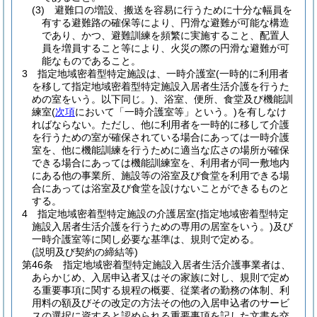
(3)
避難口の増設、搬送を容易に行うために十分な幅員を
有する避難路の確保等により、円滑な避難が可能な構造
であり、かつ、避難訓練を頻繁に実施すること、配置人
員を増員すること等により、火災の際の円滑な避難が可
能なものであること。
3
指定地域密着型特定施設は、一時介護室
(一時的に利用者
を移して指定地域密着型特定施設入居者生活介護を行うた
めの室をいう。以下同じ。)
、浴室、便所、食堂及び機能訓
練室
(
次項
において「一時介護室等」という。)
を有しなけ
ればならない。
ただし、他に利用者を一時的に移して介護
を行うための室が確保されている場合にあっては一時介護
室を、他に機能訓練を行うために適当な広さの場所が確保
できる場合にあっては機能訓練室を、利用者が同一敷地内
にある他の事業所、施設等の浴室及び食堂を利用できる場
合にあっては浴室及び食堂を設けないことができるものと
する。
4
指定地域密着型特定施設の介護居室
(指定地域密着型特定
施設入居者生活介護を行うための専用の居室をいう。)
及び
一時介護室等に関し必要な基準は、規則で定める。
(説明及び契約の締結等)
第46条
指定地域密着型特定施設入居者生活介護事業者は、
あらかじめ、入居申込者又はその家族に対し、規則で定め
る重要事項に関する規程の概要、従業者の勤務の体制、利
用料の額及びその改定の方法その他の入居申込者のサービ
スの選択に資すると認められる重要事項を記した文書を交