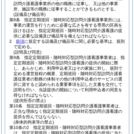
訪問介護看護事業所の他の職務に従事し、又は他の事業
所、施設等の職務に従事することができるものとする。
(設備及び備品等)
第8条
指定定期巡回・随時対応型訪問介護看護事業所には、
事業の運営を行うために必要な広さを有する専用の区画を
設けるほか、指定定期巡回・随時対応型訪問介護看護の提
供に必要な設備及び備品等を備えなければならない。
2
前項
に規定する設備及び備品等に関し必要な基準は、規則
で定める。
(説明及び同意)
第9条
指定定期巡回・随時対応型訪問介護看護事業者は、指
定定期巡回・随時対応型訪問介護看護の提供の開始に際
し、あらかじめ、利用申込者又はその家族に対し、規則で
定める運営規程の概要、定期巡回・随時対応型訪問介護看
護従業者の勤務の体制その他の利用申込者のサービスの選
択に資すると認められる重要事項を記した文書を交付して
説明を行い、当該提供の開始について利用申込者の同意を
得なければならない。
(提供拒否の禁止)
第10条
指定定期巡回・随時対応型訪問介護看護事業者は、
正当な理由なく指定定期巡回・随時対応型訪問介護看護の
提供を拒んではならない。
(身体的拘束等の禁止)
第10条の2
指定定期巡回・随時対応型訪問介護看護事業者
は、指定定期巡回・随時対応型訪問介護看護の提供に当た