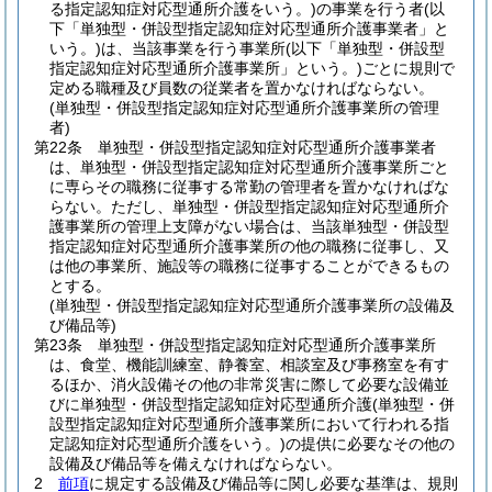
る指定認知症対応型通所介護をいう。)
の事業を行う者
(以
下「単独型・併設型指定認知症対応型通所介護事業者」と
いう。)
は、当該事業を行う事業所
(以下「単独型・併設型
指定認知症対応型通所介護事業所」という。)
ごとに規則で
定める職種及び員数の従業者を置かなければならない。
(単独型・併設型指定認知症対応型通所介護事業所の管理
者)
第22条
単独型・併設型指定認知症対応型通所介護事業者
は、単独型・併設型指定認知症対応型通所介護事業所ごと
に専らその職務に従事する常勤の管理者を置かなければな
らない。
ただし、単独型・併設型指定認知症対応型通所介
護事業所の管理上支障がない場合は、当該単独型・併設型
指定認知症対応型通所介護事業所の他の職務に従事し、又
は他の事業所、施設等の職務に従事することができるもの
とする。
(単独型・併設型指定認知症対応型通所介護事業所の設備及
び備品等)
第23条
単独型・併設型指定認知症対応型通所介護事業所
は、食堂、機能訓練室、静養室、相談室及び事務室を有す
るほか、消火設備その他の非常災害に際して必要な設備並
びに単独型・併設型指定認知症対応型通所介護
(単独型・併
設型指定認知症対応型通所介護事業所において行われる指
定認知症対応型通所介護をいう。)
の提供に必要なその他の
設備及び備品等を備えなければならない。
2
前項
に規定する設備及び備品等に関し必要な基準は、規則