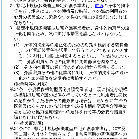
い場合を除き、身体的拘束等を行ってはならない。
2
指定小規模多機能型居宅介護事業者は、
前項
の身体的拘束
等を行う場合には、その態様及び時間、その際の利用者の
心身の状況並びに緊急やむを得ない理由を記録しなければ
ならない。
3
指定小規模多機能型居宅介護事業者は、身体的拘束等の適
正化を図るため、次に掲げる措置を講じなければならな
い。
(1)
身体的拘束等の適正化のための対策を検討する委員会
(テレビ電話装置等を活用して行うことができるものとす
る。)
を3月に1回以上開催するとともに、その結果につい
て、介護職員その他の従業者に周知徹底を図ること。
(2)
身体的拘束等の適正化のための指針を整備すること。
(3)
介護職員その他の従業者に対し、身体的拘束等の適正
化のための研修を定期的に実施すること。
(緊急時等の対応)
第34条
小規模多機能型居宅介護従業者は、現に指定小規模
多機能型居宅介護の提供を行っているときに利用者に病状
の急変が生じた場合その他必要な場合は、速やかに主治の
医師又はあらかじめ当該指定小規模多機能型居宅介護事業
者が定めた協力医療機関への連絡を行う等の必要な措置を
講じなければならない。
(非常災害対策)
第34条の2
指定小規模多機能型居宅介護事業者は、非常災
害に関する具体的計画を立て、非常災害時の関係機関への