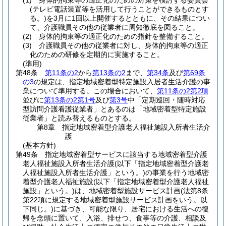
(1)
身体的拘束等の適正化のための対策を検討する委員会
(テレビ電話装置等を活用して行うことができるものとす
る。)
を3月に1回以上開催するとともに、その結果につい
て、介護職員その他の従業者に周知徹底を図ること。
(2)
身体的拘束等の適正化のための指針を整備すること。
(3)
介護職員その他の従業者に対し、身体的拘束等の適正
化のための研修を定期的に実施すること。
(準用)
第48条
第11条の2
から
第13条の2
まで、
第34条
及び
第69条
の3
の規定は、指定地域密着型特定施設入居者生活介護の事
業について準用する。
この場合において、
第11条の2第2項
並びに
第13条の2第1号
及び
第3号
中「定期巡回・随時対応
型訪問介護看護従業者」とあるのは「地域密着型特定施設
従業者」と読み替えるものとする。
第8章
指定地域密着型介護老人福祉施設入所者生活介
護
(基本方針)
第49条
指定地域密着型サービスに該当する地域密着型介護
老人福祉施設入所者生活介護
(以下「指定地域密着型介護老
人福祉施設入所者生活介護」という。)
の事業を行う地域密
着型介護老人福祉施設
(以下「指定地域密着型介護老人福祉
施設」という。)
は、地域密着型施設サービス計画
(法第8条
第22項に規定する地域密着型施設サービス計画をいう。以
下同じ。)
に基づき、可能な限り、居宅における生活への復
帰を念頭に置いて、入浴、排せつ、食事等の介護、相談及