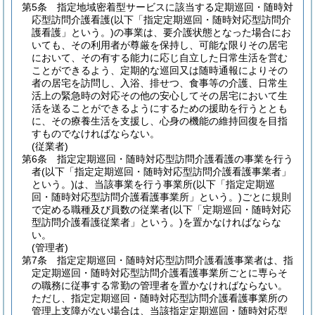
第5条
指定地域密着型サービスに該当する定期巡回・随時対
応型訪問介護看護
(以下「指定定期巡回・随時対応型訪問介
護看護」という。)
の事業は、要介護状態となった場合にお
いても、その利用者が尊厳を保持し、可能な限りその居宅
において、その有する能力に応じ自立した日常生活を営む
ことができるよう、定期的な巡回又は随時通報によりその
者の居宅を訪問し、入浴、排せつ、食事等の介護、日常生
活上の緊急時の対応その他の安心してその居宅において生
活を送ることができるようにするための援助を行うととも
に、その療養生活を支援し、心身の機能の維持回復を目指
すものでなければならない。
(従業者)
第6条
指定定期巡回・随時対応型訪問介護看護の事業を行う
者
(以下「指定定期巡回・随時対応型訪問介護看護事業者」
という。)
は、当該事業を行う事業所
(以下「指定定期巡
回・随時対応型訪問介護看護事業所」という。)
ごとに規則
で定める職種及び員数の従業者
(以下「定期巡回・随時対応
型訪問介護看護従業者」という。)
を置かなければならな
い。
(管理者)
第7条
指定定期巡回・随時対応型訪問介護看護事業者は、指
定定期巡回・随時対応型訪問介護看護事業所ごとに専らそ
の職務に従事する常勤の管理者を置かなければならない。
ただし、指定定期巡回・随時対応型訪問介護看護事業所の
管理上支障がない場合は、当該指定定期巡回・随時対応型