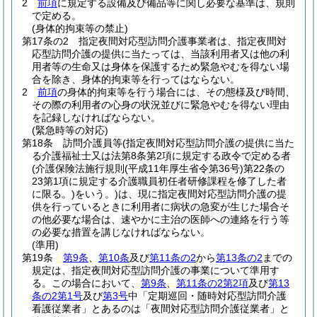
2
前項
に規定する設備及び備品等に関し必要な基準は、規則
で定める。
(身体的拘束等の禁止)
第17条の2
指定夜間対応型訪問介護事業者は、指定夜間対
応型訪問介護の提供に当たっては、当該利用者又は他の利
用者等の生命又は身体を保護するため緊急やむを得ない場
合を除き、身体的拘束等を行ってはならない。
2
前項
の身体的拘束等を行う場合には、その態様及び時間、
その際の利用者の心身の状況並びに緊急やむを得ない理由
を記録しなければならない。
(緊急時等の対応)
第18条
訪問介護員等
(指定夜間対応型訪問介護の提供に当た
る介護福祉士又は法第8条第2項に規定する政令で定める者
(介護保険法施行規則
(平成11年厚生省令第36号)
第22条の
23第1項に規定する介護職員初任者研修課程を修了した者
に限る。)
をいう。)
は、現に指定夜間対応型訪問介護の提
供を行っているときに利用者に病状の急変が生じた場合そ
の他必要な場合は、速やかに主治の医師への連絡を行う等
の必要な措置を講じなければならない。
(準用)
第19条
第9条
、
第10条
及び
第11条の2
から
第13条の2
までの
規定は、指定夜間対応型訪問介護の事業について準用す
る。
この場合において、
第9条
、
第11条の2第2項
及び
第13
条の2第1号
及び
第3号
中「定期巡回・随時対応型訪問介護
看護従業者」とあるのは「夜間対応型訪問介護従業者」と