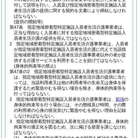
付して説明を行い、入居及び指定地域密着型特定施設入居
者生活介護の提供に関する契約を文書により締結しなけれ
ばならない。
(提供の開始等)
第47条
指定地域密着型特定施設入居者生活介護事業者は、
正当な理由なく入居者に対する指定地域密着型特定施設入
居者生活介護の提供を拒んではならない。
2
指定地域密着型特定施設入居者生活介護事業者は、入居者
が指定地域密着型特定施設入居者生活介護に代えて当該指
定地域密着型特定施設入居者生活介護事業者以外の者が提
供する介護サービスを利用することを妨げてはならない。
(身体的拘束等の禁止)
第47条の2
指定地域密着型特定施設入居者生活介護事業者
は、指定地域密着型特定施設入居者生活介護の提供に当た
っては、当該利用者又は他の利用者等の生命又は身体を保
護するため緊急やむを得ない場合を除き、身体的拘束等を
行ってはならない。
2
指定地域密着型特定施設入居者生活介護事業者は、
前項
の
身体的拘束等を行う場合には、その態様及び時間、その際
の利用者の心身の状況並びに緊急やむを得ない理由を記録
しなければならない。
3
指定地域密着型特定施設入居者生活介護事業者は、身体的
拘束等の適正化を図るため、次に掲げる措置を講じなけれ
ばならない。