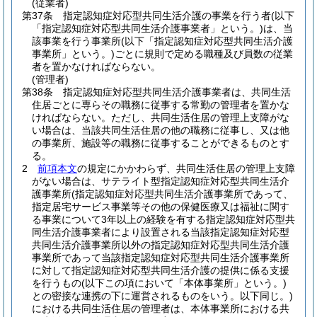
(従業者)
第37条
指定認知症対応型共同生活介護の事業を行う者
(以下
「指定認知症対応型共同生活介護事業者」という。)
は、当
該事業を行う事業所
(以下「指定認知症対応型共同生活介護
事業所」という。)
ごとに規則で定める職種及び員数の従業
者を置かなければならない。
(管理者)
第38条
指定認知症対応型共同生活介護事業者は、共同生活
住居ごとに専らその職務に従事する常勤の管理者を置かな
ければならない。
ただし、共同生活住居の管理上支障がな
い場合は、当該共同生活住居の他の職務に従事し、又は他
の事業所、施設等の職務に従事することができるものとす
る。
2
前項本文
の規定にかかわらず、共同生活住居の管理上支障
がない場合は、サテライト型指定認知症対応型共同生活介
護事業所
(指定認知症対応型共同生活介護事業所であって、
指定居宅サービス事業等その他の保健医療又は福祉に関す
る事業について3年以上の経験を有する指定認知症対応型共
同生活介護事業者により設置される当該指定認知症対応型
共同生活介護事業所以外の指定認知症対応型共同生活介護
事業所であって当該指定認知症対応型共同生活介護事業所
に対して指定認知症対応型共同生活介護の提供に係る支援
を行うもの
(以下この項において「本体事業所」という。)
との密接な連携の下に運営されるものをいう。以下同じ。)
における共同生活住居の管理者は、本体事業所における共