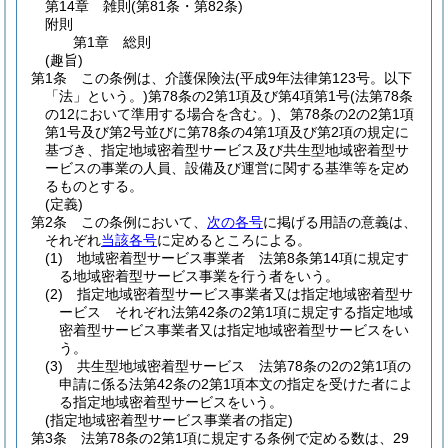
第14章
雑則
(第81条・第82条)
附則
第1章
総則
(趣旨)
第1条
この条例は、介護保険法
(平成9年法律第123号。以下
「法」という。)
第78条の2第1項及び第4項第1号
(法第78条
の12において準用する場合を含む。)
、第78条の2の2第1項
第1号及び第2号並びに第78条の4第1項及び第2項の規定に
基づき、指定地域密着型サービス及び共生型地域密着型サ
ービスの事業の人員、設備及び運営に関する基準等を定め
るものとする。
(定義)
第2条
この条例において、
次の各号
に掲げる用語の意義は、
それぞれ
当該各号
に定めるところによる。
(1)
地域密着型サービス事業者 法第8条第14項に規定す
る地域密着型サービス事業を行う者をいう。
(2)
指定地域密着型サービス事業者又は指定地域密着型サ
ービス それぞれ法第42条の2第1項に規定する指定地域
密着型サービス事業者又は指定地域密着型サービスをい
う。
(3)
共生型地域密着型サービス 法第78条の2の2第1項の
申請に係る法第42条の2第1項本文の指定を受けた者によ
る指定地域密着型サービスをいう。
(指定地域密着型サービス事業者の指定)
第3条
法第78条の2第1項に規定する条例で定める数は、29