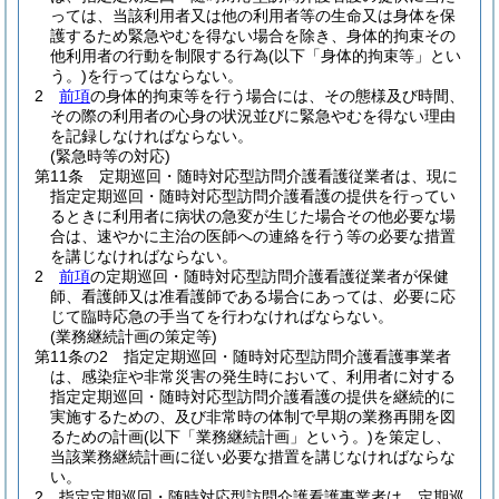
っては、当該利用者又は他の利用者等の生命又は身体を保
護するため緊急やむを得ない場合を除き、身体的拘束その
他利用者の行動を制限する行為
(以下「身体的拘束等」とい
う。)
を行ってはならない。
2
前項
の身体的拘束等を行う場合には、その態様及び時間、
その際の利用者の心身の状況並びに緊急やむを得ない理由
を記録しなければならない。
(緊急時等の対応)
第11条
定期巡回・随時対応型訪問介護看護従業者は、現に
指定定期巡回・随時対応型訪問介護看護の提供を行ってい
るときに利用者に病状の急変が生じた場合その他必要な場
合は、速やかに主治の医師への連絡を行う等の必要な措置
を講じなければならない。
2
前項
の定期巡回・随時対応型訪問介護看護従業者が保健
師、看護師又は准看護師である場合にあっては、必要に応
じて臨時応急の手当てを行わなければならない。
(業務継続計画の策定等)
第11条の2
指定定期巡回・随時対応型訪問介護看護事業者
は、感染症や非常災害の発生時において、利用者に対する
指定定期巡回・随時対応型訪問介護看護の提供を継続的に
実施するための、及び非常時の体制で早期の業務再開を図
るための計画
(以下「業務継続計画」という。)
を策定し、
当該業務継続計画に従い必要な措置を講じなければならな
い。
2
指定定期巡回・随時対応型訪問介護看護事業者は、定期巡