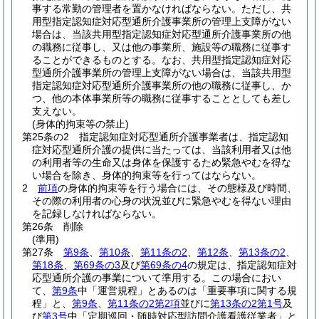
事する常勤の管理者を置かなければならない。
ただし、共
用型指定認知症対応型通所介護事業所の管理上支障がない
場合は、当該共用型指定認知症対応型通所介護事業所の他
の職務に従事し、又は他の事業所、施設等の職務に従事す
ることができるものとする。
なお、共用型指定認知症対応
型通所介護事業所の管理上支障がない場合は、当該共用型
指定認知症対応型通所介護事業所の他の職務に従事し、か
つ、他の本体事業所等の職務に従事することとしても差し
支えない。
(身体的拘束等の禁止)
第25条の2
指定認知症対応型通所介護事業者は、指定認知
症対応型通所介護の提供に当たっては、当該利用者又は他
の利用者等の生命又は身体を保護するため緊急やむを得な
い場合を除き、身体的拘束等を行ってはならない。
2
前項
の身体的拘束等を行う場合には、その態様及び時間、
その際の利用者の心身の状況並びに緊急やむを得ない理由
を記録しなければならない。
第26条
削除
(準用)
第27条
第9条
、
第10条
、
第11条の2
、
第12条
、
第13条の2
、
第18条
、
第69条の3
及び
第69条の4
の規定は、指定認知症対
応型通所介護の事業について準用する。
この場合におい
て、
第9条
中「運営規程」とあるのは「重要事項に関する規
程」と、
第9条
、
第11条の2第2項
並びに
第13条の2第1号
及
び
第3号
中「定期巡回・随時対応型訪問介護看護従業者」と