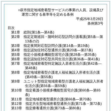
○萩市指定地域密着型サービスの事業の人員、設備及び
運営に関する基準等を定める条例
平成25年3月28日
条例第3号
目次
第1章
総則
(第1条―第4条)
第2章
指定定期巡回・随時対応型訪問介護看護
(第5条―第
13条の2)
第3章
指定夜間対応型訪問介護
(第14条―第19条)
第4章
指定認知症対応型通所介護
(第20条―第27条)
第5章
指定小規模多機能型居宅介護
(第28条―第35条)
第6章
指定認知症対応型共同生活介護
(第36条―第41条)
第7章
指定地域密着型特定施設入居者生活介護
(第42条―
第48条)
第8章
指定地域密着型介護老人福祉施設入所者生活介護
(第49条―第55条)
第9章
ユニット型指定地域密着型介護老人福祉施設入所者
生活介護
(第56条―第59条)
第10章
指定看護小規模多機能型居宅介護
(第60条―第65
条)
第11章
指定地域密着型通所介護
(第66条―第70条)
第12章
指定共生型地域密着型通所介護
(第71条・第72条)
第13章
指定療養通所介護
(第73条―第80条)