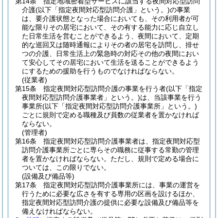
第14条
指定地域密着型サービスに該当する夜間対応型訪問
介護
(以下「指定夜間対応型訪問介護」という。)
の事業
は、要介護状態となった場合においても、その利用者が可
能な限りその居宅において、その有する能力に応じ自立し
た日常生活を営むことができるよう、夜間において、定期
的な巡回又は随時通報によりその者の居宅を訪問し、排せ
つの介護、日常生活上の緊急時の対応その他の夜間におい
て安心してその居宅において生活を送ることができるよう
にするための援助を行うものでなければならない。
(従業者)
第15条
指定夜間対応型訪問介護の事業を行う者
(以下「指定
夜間対応型訪問介護事業者」という。)
は、当該事業を行う
事業所
(以下「指定夜間対応型訪問介護事業所」という。)
ごとに規則で定める職種及び員数の従業者を置かなければ
ならない。
(管理者)
第16条
指定夜間対応型訪問介護事業者は、指定夜間対応型
訪問介護事業所ごとに専らその職務に従事する常勤の管理
者を置かなければならない。
ただし、規則で定める場合に
ついては、この限りでない。
(設備及び備品等)
第17条
指定夜間対応型訪問介護事業所には、事業の運営を
行うために必要な広さを有する専用の区画を設けるほか、
指定夜間対応型訪問介護の提供に必要な設備及び備品等を
備えなければならない。