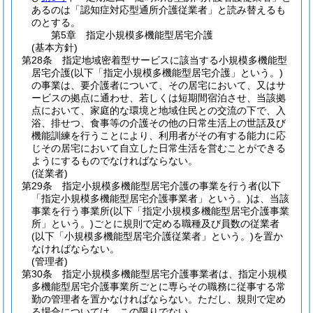
あるのは「認知症対応型通所介護従業者」と読み替えるも
のとする。
第5章
指定小規模多機能型居宅介護
(基本方針)
第28条
指定地域密着型サービスに該当する小規模多機能型
居宅介護
(以下「指定小規模多機能型居宅介護」という。)
の事業は、要介護者について、その居宅において、又はサ
ービスの拠点に通わせ、若しくは短期間宿泊させ、当該拠
点において、家庭的な環境と地域住民との交流の下で、入
浴、排せつ、食事等の介護その他の日常生活上の世話及び
機能訓練を行うことにより、利用者がその有する能力に応
じその居宅において自立した日常生活を営むことができる
ようにするものでなければならない。
(従業者)
第29条
指定小規模多機能型居宅介護の事業を行う者
(以下
「指定小規模多機能型居宅介護事業者」という。)
は、当該
事業を行う事業所
(以下「指定小規模多機能型居宅介護事業
所」という。)
ごとに規則で定める職種及び員数の従業者
(以下「小規模多機能型居宅介護従業者」という。)
を置か
なければならない。
(管理者)
第30条
指定小規模多機能型居宅介護事業者は、指定小規模
多機能型居宅介護事業所ごとに専らその職務に従事する常
勤の管理者を置かなければならない。
ただし、規則で定め
る場合については、この限りでない。