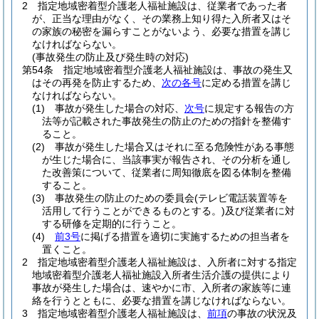
2
指定地域密着型介護老人福祉施設は、従業者であった者
が、正当な理由がなく、その業務上知り得た入所者又はそ
の家族の秘密を漏らすことがないよう、必要な措置を講じ
なければならない。
(事故発生の防止及び発生時の対応)
第54条
指定地域密着型介護老人福祉施設は、事故の発生又
はその再発を防止するため、
次の各号
に定める措置を講じ
なければならない。
(1)
事故が発生した場合の対応、
次号
に規定する報告の方
法等が記載された事故発生の防止のための指針を整備す
ること。
(2)
事故が発生した場合又はそれに至る危険性がある事態
が生じた場合に、当該事実が報告され、その分析を通し
た改善策について、従業者に周知徹底を図る体制を整備
すること。
(3)
事故発生の防止のための委員会
(テレビ電話装置等を
活用して行うことができるものとする。)
及び従業者に対
する研修を定期的に行うこと。
(4)
前3号
に掲げる措置を適切に実施するための担当者を
置くこと。
2
指定地域密着型介護老人福祉施設は、入所者に対する指定
地域密着型介護老人福祉施設入所者生活介護の提供により
事故が発生した場合は、速やかに市、入所者の家族等に連
絡を行うとともに、必要な措置を講じなければならない。
3
指定地域密着型介護老人福祉施設は、
前項
の事故の状況及