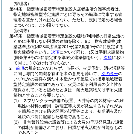
(管理者)
第44条
指定地域密着型特定施設入居者生活介護事業者は、
指定地域密着型特定施設ごとに専らその職務に従事する管
理者を置かなければならない。
ただし、規則で定める場合
については、この限りでない。
(設備等)
第45条
指定地域密着型特定施設の建物
(利用者の日常生活の
ために使用しない附属の建物を除く。)
は、耐火建築物
(建
築基準法
(昭和25年法律第201号)
第2条第9号の2に規定する
耐火建築物をいう。
次項
において同じ。)
又は準耐火建築物
(同条第9号の3に規定する準耐火建築物をいう。
次項
におい
て同じ。)
でなければならない。
2
前項
の規定にかかわらず、市長が、火災予防、消火活動等
に関し専門的知識を有する者の意見を聴いて、
次の各号
の
いずれかの要件を満たす木造かつ平屋建ての指定地域密着
型特定施設の建物であって、火災に係る利用者の安全性が
確保されていると認めたときは、耐火建築物又は準耐火建
築物とすることを要しない。
(1)
スプリンクラー設備の設置、天井等の内装材等への難
燃性の材料の使用、調理室等火災が発生するおそれがあ
る箇所における防火区画の設置等により、初期消火及び
延焼の抑制に配慮した構造であること。
(2)
非常警報設備の設置等による火災の早期発見及び通報
の体制が整備されており、円滑な消火活動が可能なもの
であること。