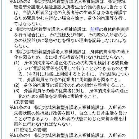
第51条の2
指定地域密着型介護老人福祉施設は、指定地域
密着型介護老人福祉施設入所者生活介護の提供に当たって
は、当該入所者又は他の入所者等の生命又は身体を保護す
るため緊急やむを得ない場合を除き、身体的拘束等を行っ
てはならない。
2
指定地域密着型介護老人福祉施設は、
前項
の身体的拘束等
を行う場合には、その態様及び時間、その際の入所者の心
身の状況並びに緊急やむを得ない理由を記録しなければな
らない。
3
指定地域密着型介護老人福祉施設は、身体的拘束等の適正
化を図るため、次に掲げる措置を講じなければならない。
(1)
身体的拘束等の適正化のための対策を検討する委員会
(テレビ電話装置等を活用して行うことができるものとす
る。)
を3月に1回以上開催するとともに、その結果につい
て、介護職員その他の従業者に周知徹底を図ること。
(2)
身体的拘束等の適正化のための指針を整備すること。
(3)
介護職員その他の従業者に対し、身体的拘束等の適正
化のための研修を定期的に実施すること。
(栄養管理)
第51条の3
指定地域密着型介護老人福祉施設は、入所者の
栄養状態の維持及び改善を図り、自立した日常生活を営む
ことができるよう、各入所者の状態に応じた栄養管理を計
画的に行わなければならない。
(口腔衛生の管理)
第51条の4
指定地域密着型介護老人福祉施設は、入所者の