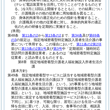
(1)
身体的拘束等の適正化のための対策を検討する委員会
(テレビ電話装置等を活用して行うことができるものとす
る。)
を3月に1回以上開催するとともに、その結果につい
て、介護職員その他の従業者に周知徹底を図ること。
(2)
身体的拘束等の適正化のための指針を整備すること。
(3)
介護職員その他の従業者に対し、身体的拘束等の適正
化のための研修を定期的に実施すること。
(準用)
第48条
第11条の2
から
第13条の2
まで、
第34条
及び
第69条
の3
の規定は、指定地域密着型特定施設入居者生活介護の事
業について準用する。
この場合において、
第11条の2第2項
並びに
第13条の2第1号
及び
第3号
中「定期巡回・随時対応
型訪問介護看護従業者」とあるのは「地域密着型特定施設
従業者」と読み替えるものとする。
第8章
指定地域密着型介護老人福祉施設入所者生活介
護
(基本方針)
第49条
指定地域密着型サービスに該当する地域密着型介護
老人福祉施設入所者生活介護
(以下「指定地域密着型介護老
人福祉施設入所者生活介護」という。)
の事業を行う地域密
着型介護老人福祉施設
(以下「指定地域密着型介護老人福祉
施設」という。)
は、地域密着型施設サービス計画
(法第8条
第22項に規定する地域密着型施設サービス計画をいう。以
下同じ。)
に基づき、可能な限り、居宅における生活への復
帰を念頭に置いて、入浴、排せつ、食事等の介護、相談及