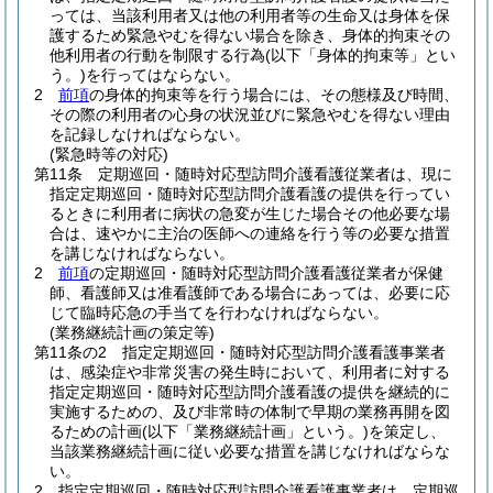
っては、当該利用者又は他の利用者等の生命又は身体を保
護するため緊急やむを得ない場合を除き、身体的拘束その
他利用者の行動を制限する行為
(以下「身体的拘束等」とい
う。)
を行ってはならない。
2
前項
の身体的拘束等を行う場合には、その態様及び時間、
その際の利用者の心身の状況並びに緊急やむを得ない理由
を記録しなければならない。
(緊急時等の対応)
第11条
定期巡回・随時対応型訪問介護看護従業者は、現に
指定定期巡回・随時対応型訪問介護看護の提供を行ってい
るときに利用者に病状の急変が生じた場合その他必要な場
合は、速やかに主治の医師への連絡を行う等の必要な措置
を講じなければならない。
2
前項
の定期巡回・随時対応型訪問介護看護従業者が保健
師、看護師又は准看護師である場合にあっては、必要に応
じて臨時応急の手当てを行わなければならない。
(業務継続計画の策定等)
第11条の2
指定定期巡回・随時対応型訪問介護看護事業者
は、感染症や非常災害の発生時において、利用者に対する
指定定期巡回・随時対応型訪問介護看護の提供を継続的に
実施するための、及び非常時の体制で早期の業務再開を図
るための計画
(以下「業務継続計画」という。)
を策定し、
当該業務継続計画に従い必要な措置を講じなければならな
い。
2
指定定期巡回・随時対応型訪問介護看護事業者は、定期巡