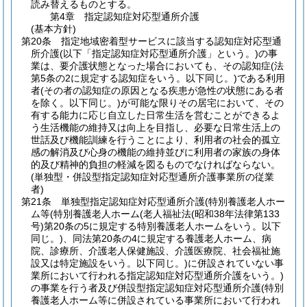
読み替えるものとする。
第4章
指定認知症対応型通所介護
(基本方針)
第20条
指定地域密着型サービスに該当する認知症対応型通
所介護
(以下「指定認知症対応型通所介護」という。)
の事
業は、要介護状態となった場合においても、その認知症
(法
第5条の2に規定する認知症をいう。以下同じ。)
である利用
者
(その者の認知症の原因となる疾患が急性の状態にある者
を除く。以下同じ。)
が可能な限りその居宅において、その
有する能力に応じ自立した日常生活を営むことができるよ
う生活機能の維持又は向上を目指し、必要な日常生活上の
世話及び機能訓練を行うことにより、利用者の社会的孤立
感の解消及び心身の機能の維持並びに利用者の家族の身体
的及び精神的負担の軽減を図るものでなければならない。
(単独型・併設型指定認知症対応型通所介護事業所の従業
者)
第21条
単独型指定認知症対応型通所介護
(特別養護老人ホー
ム等
(特別養護老人ホーム
(老人福祉法
(昭和38年法律第133
号)
第20条の5に規定する特別養護老人ホームをいう。以下
同じ。)
、同法第20条の4に規定する養護老人ホーム、病
院、診療所、介護老人保健施設、介護医療院、社会福祉施
設又は特定施設をいう。以下同じ。)
に併設されていない事
業所において行われる指定認知症対応型通所介護をいう。)
の事業を行う者及び併設型指定認知症対応型通所介護
(特別
養護老人ホーム等に併設されている事業所において行われ