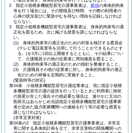
い場合を除き、身体的拘束等を行ってはならない。
2
指定小規模多機能型居宅介護事業者は、
前項
の身体的拘束
等を行う場合には、その態様及び時間、その際の利用者の
心身の状況並びに緊急やむを得ない理由を記録しなければ
ならない。
3
指定小規模多機能型居宅介護事業者は、身体的拘束等の適
正化を図るため、次に掲げる措置を講じなければならな
い。
(1)
身体的拘束等の適正化のための対策を検討する委員会
(テレビ電話装置等を活用して行うことができるものとす
る。)
を3月に1回以上開催するとともに、その結果につい
て、介護職員その他の従業者に周知徹底を図ること。
(2)
身体的拘束等の適正化のための指針を整備すること。
(3)
介護職員その他の従業者に対し、身体的拘束等の適正
化のための研修を定期的に実施すること。
(緊急時等の対応)
第34条
小規模多機能型居宅介護従業者は、現に指定小規模
多機能型居宅介護の提供を行っているときに利用者に病状
の急変が生じた場合その他必要な場合は、速やかに主治の
医師又はあらかじめ当該指定小規模多機能型居宅介護事業
者が定めた協力医療機関への連絡を行う等の必要な措置を
講じなければならない。
(非常災害対策)
第34条の2
指定小規模多機能型居宅介護事業者は、非常災
害に関する具体的計画を立て、非常災害時の関係機関への