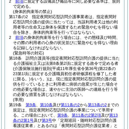
2
前項
に規定する設備及び備品等に関し必要な基準は、規則
で定める。
(身体的拘束等の禁止)
第17条の2
指定夜間対応型訪問介護事業者は、指定夜間対
応型訪問介護の提供に当たっては、当該利用者又は他の利
用者等の生命又は身体を保護するため緊急やむを得ない場
合を除き、身体的拘束等を行ってはならない。
2
前項
の身体的拘束等を行う場合には、その態様及び時間、
その際の利用者の心身の状況並びに緊急やむを得ない理由
を記録しなければならない。
(緊急時等の対応)
第18条
訪問介護員等
(指定夜間対応型訪問介護の提供に当た
る介護福祉士又は法第8条第2項に規定する政令で定める者
(介護保険法施行規則
(平成11年厚生省令第36号)
第22条の
23第1項に規定する介護職員初任者研修課程を修了した者
に限る。)
をいう。)
は、現に指定夜間対応型訪問介護の提
供を行っているときに利用者に病状の急変が生じた場合そ
の他必要な場合は、速やかに主治の医師への連絡を行う等
の必要な措置を講じなければならない。
(準用)
第19条
第9条
、
第10条
及び
第11条の2
から
第13条の2
までの
規定は、指定夜間対応型訪問介護の事業について準用す
る。
この場合において、
第9条
、
第11条の2第2項
及び
第13
条の2第1号
及び
第3号
中「定期巡回・随時対応型訪問介護
看護従業者」とあるのは「夜間対応型訪問介護従業者」と