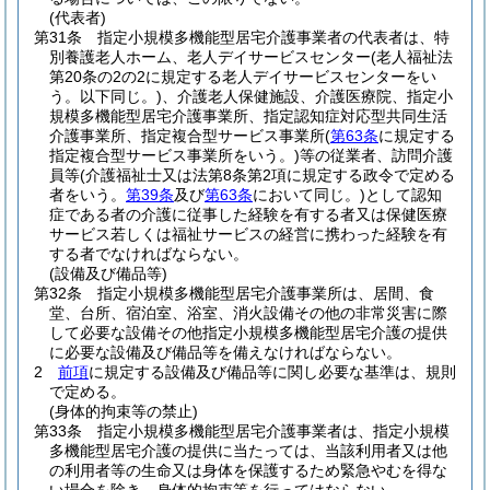
(代表者)
第31条
指定小規模多機能型居宅介護事業者の代表者は、特
別養護老人ホーム、老人デイサービスセンター
(老人福祉法
第20条の2の2に規定する老人デイサービスセンターをい
う。以下同じ。)
、介護老人保健施設、介護医療院、指定小
規模多機能型居宅介護事業所、指定認知症対応型共同生活
介護事業所、指定複合型サービス事業所
(
第63条
に規定する
指定複合型サービス事業所をいう。)
等の従業者、訪問介護
員等
(介護福祉士又は法第8条第2項に規定する政令で定める
者をいう。
第39条
及び
第63条
において同じ。)
として認知
症である者の介護に従事した経験を有する者又は保健医療
サービス若しくは福祉サービスの経営に携わった経験を有
する者でなければならない。
(設備及び備品等)
第32条
指定小規模多機能型居宅介護事業所は、居間、食
堂、台所、宿泊室、浴室、消火設備その他の非常災害に際
して必要な設備その他指定小規模多機能型居宅介護の提供
に必要な設備及び備品等を備えなければならない。
2
前項
に規定する設備及び備品等に関し必要な基準は、規則
で定める。
(身体的拘束等の禁止)
第33条
指定小規模多機能型居宅介護事業者は、指定小規模
多機能型居宅介護の提供に当たっては、当該利用者又は他
の利用者等の生命又は身体を保護するため緊急やむを得な