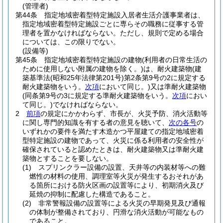
(管理者)
第44条
指定地域密着型特定施設入居者生活介護事業者は、
指定地域密着型特定施設ごとに専らその職務に従事する管
理者を置かなければならない。
ただし、規則で定める場合
については、この限りでない。
(設備等)
第45条
指定地域密着型特定施設の建物
(利用者の日常生活の
ために使用しない附属の建物を除く。)
は、耐火建築物
(建
築基準法
(昭和25年法律第201号)
第2条第9号の2に規定する
耐火建築物をいう。
次項
において同じ。)
又は準耐火建築物
(同条第9号の3に規定する準耐火建築物をいう。
次項
におい
て同じ。)
でなければならない。
2
前項
の規定にかかわらず、市長が、火災予防、消火活動等
に関し専門的知識を有する者の意見を聴いて、
次の各号
の
いずれかの要件を満たす木造かつ平屋建ての指定地域密着
型特定施設の建物であって、火災に係る利用者の安全性が
確保されていると認めたときは、耐火建築物又は準耐火建
築物とすることを要しない。
(1)
スプリンクラー設備の設置、天井等の内装材等への難
燃性の材料の使用、調理室等火災が発生するおそれがあ
る箇所における防火区画の設置等により、初期消火及び
延焼の抑制に配慮した構造であること。
(2)
非常警報設備の設置等による火災の早期発見及び通報
の体制が整備されており、円滑な消火活動が可能なもの
であること。