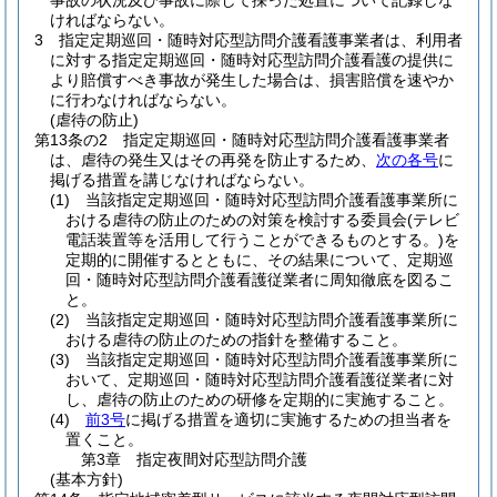
事故の状況及び事故に際して採った処置について記録しな
ければならない。
3
指定定期巡回・随時対応型訪問介護看護事業者は、利用者
に対する指定定期巡回・随時対応型訪問介護看護の提供に
より賠償すべき事故が発生した場合は、損害賠償を速やか
に行わなければならない。
(虐待の防止)
第13条の2
指定定期巡回・随時対応型訪問介護看護事業者
は、虐待の発生又はその再発を防止するため、
次の各号
に
掲げる措置を講じなければならない。
(1)
当該指定定期巡回・随時対応型訪問介護看護事業所に
おける虐待の防止のための対策を検討する委員会
(テレビ
電話装置等を活用して行うことができるものとする。)
を
定期的に開催するとともに、その結果について、定期巡
回・随時対応型訪問介護看護従業者に周知徹底を図るこ
と。
(2)
当該指定定期巡回・随時対応型訪問介護看護事業所に
おける虐待の防止のための指針を整備すること。
(3)
当該指定定期巡回・随時対応型訪問介護看護事業所に
おいて、定期巡回・随時対応型訪問介護看護従業者に対
し、虐待の防止のための研修を定期的に実施すること。
(4)
前3号
に掲げる措置を適切に実施するための担当者を
置くこと。
第3章
指定夜間対応型訪問介護
(基本方針)