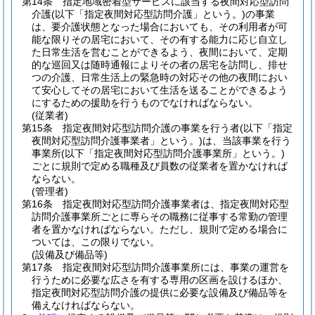
第14条
指定地域密着型サービスに該当する夜間対応型訪問
介護
(以下「指定夜間対応型訪問介護」という。)
の事業
は、要介護状態となった場合においても、その利用者が可
能な限りその居宅において、その有する能力に応じ自立し
た日常生活を営むことができるよう、夜間において、定期
的な巡回又は随時通報によりその者の居宅を訪問し、排せ
つの介護、日常生活上の緊急時の対応その他の夜間におい
て安心してその居宅において生活を送ることができるよう
にするための援助を行うものでなければならない。
(従業者)
第15条
指定夜間対応型訪問介護の事業を行う者
(以下「指定
夜間対応型訪問介護事業者」という。)
は、当該事業を行う
事業所
(以下「指定夜間対応型訪問介護事業所」という。)
ごとに規則で定める職種及び員数の従業者を置かなければ
ならない。
(管理者)
第16条
指定夜間対応型訪問介護事業者は、指定夜間対応型
訪問介護事業所ごとに専らその職務に従事する常勤の管理
者を置かなければならない。
ただし、規則で定める場合に
ついては、この限りでない。
(設備及び備品等)
第17条
指定夜間対応型訪問介護事業所には、事業の運営を
行うために必要な広さを有する専用の区画を設けるほか、
指定夜間対応型訪問介護の提供に必要な設備及び備品等を
備えなければならない。