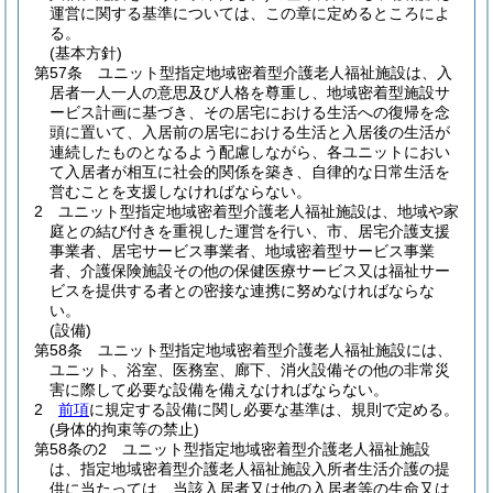
運営に関する基準については、この章に定めるところによ
る。
(基本方針)
第57条
ユニット型指定地域密着型介護老人福祉施設は、入
居者一人一人の意思及び人格を尊重し、地域密着型施設サ
ービス計画に基づき、その居宅における生活への復帰を念
頭に置いて、入居前の居宅における生活と入居後の生活が
連続したものとなるよう配慮しながら、各ユニットにおい
て入居者が相互に社会的関係を築き、自律的な日常生活を
営むことを支援しなければならない。
2
ユニット型指定地域密着型介護老人福祉施設は、地域や家
庭との結び付きを重視した運営を行い、市、居宅介護支援
事業者、居宅サービス事業者、地域密着型サービス事業
者、介護保険施設その他の保健医療サービス又は福祉サー
ビスを提供する者との密接な連携に努めなければならな
い。
(設備)
第58条
ユニット型指定地域密着型介護老人福祉施設には、
ユニット、浴室、医務室、廊下、消火設備その他の非常災
害に際して必要な設備を備えなければならない。
2
前項
に規定する設備に関し必要な基準は、規則で定める。
(身体的拘束等の禁止)
第58条の2
ユニット型指定地域密着型介護老人福祉施設
は、指定地域密着型介護老人福祉施設入所者生活介護の提
供に当たっては、当該入居者又は他の入居者等の生命又は