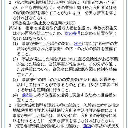
2
指定地域密着型介護老人福祉施設は、従業者であった者
が、正当な理由がなく、その業務上知り得た入所者又はそ
の家族の秘密を漏らすことがないよう、必要な措置を講じ
なければならない。
(事故発生の防止及び発生時の対応)
第54条
指定地域密着型介護老人福祉施設は、事故の発生又
はその再発を防止するため、
次の各号
に定める措置を講じ
なければならない。
(1)
事故が発生した場合の対応、
次号
に規定する報告の方
法等が記載された事故発生の防止のための指針を整備す
ること。
(2)
事故が発生した場合又はそれに至る危険性がある事態
が生じた場合に、当該事実が報告され、その分析を通し
た改善策について、従業者に周知徹底を図る体制を整備
すること。
(3)
事故発生の防止のための委員会
(テレビ電話装置等を
活用して行うことができるものとする。)
及び従業者に対
する研修を定期的に行うこと。
(4)
前3号
に掲げる措置を適切に実施するための担当者を
置くこと。
2
指定地域密着型介護老人福祉施設は、入所者に対する指定
地域密着型介護老人福祉施設入所者生活介護の提供により
事故が発生した場合は、速やかに市、入所者の家族等に連
絡を行うとともに、必要な措置を講じなければならない。
3
指定地域密着型介護老人福祉施設は、
前項
の事故の状況及