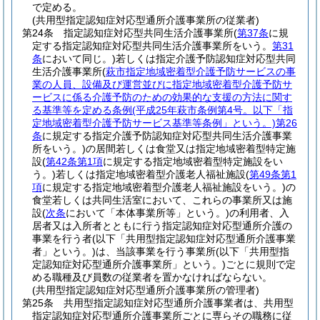
で定める。
(共用型指定認知症対応型通所介護事業所の従業者)
第24条
指定認知症対応型共同生活介護事業所
(
第37条
に規
定する指定認知症対応型共同生活介護事業所をいう。
第31
条
において同じ。)
若しくは指定介護予防認知症対応型共同
生活介護事業所
(
萩市指定地域密着型介護予防サービスの事
業の人員、設備及び運営並びに指定地域密着型介護予防サ
ービスに係る介護予防のための効果的な支援の方法に関す
る基準等を定める条例
(平成25年萩市条例第4号。以下「指
定地域密着型介護予防サービス基準等条例」という。)
第26
条
に規定する指定介護予防認知症対応型共同生活介護事業
所をいう。)
の居間若しくは食堂又は指定地域密着型特定施
設
(
第42条第1項
に規定する指定地域密着型特定施設をい
う。)
若しくは指定地域密着型介護老人福祉施設
(
第49条第1
項
に規定する指定地域密着型介護老人福祉施設をいう。)
の
食堂若しくは共同生活室において、これらの事業所又は施
設
(
次条
において「本体事業所等」という。)
の利用者、入
居者又は入所者とともに行う指定認知症対応型通所介護の
事業を行う者
(以下「共用型指定認知症対応型通所介護事業
者」という。)
は、当該事業を行う事業所
(以下「共用型指
定認知症対応型通所介護事業所」という。)
ごとに規則で定
める職種及び員数の従業者を置かなければならない。
(共用型指定認知症対応型通所介護事業所の管理者)
第25条
共用型指定認知症対応型通所介護事業者は、共用型
指定認知症対応型通所介護事業所ごとに専らその職務に従