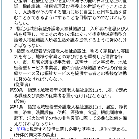
び援助、社会生活上の便宜の供与その他の日常生活上の世
話、機能訓練、健康管理及び療養上の世話を行うことによ
り、入所者がその有する能力に応じ自立した日常生活を営
むことができるようにすることを目指すものでなければな
らない。
2
指定地域密着型介護老人福祉施設は、入所者の意思及び人
格を尊重し、常にその者の立場に立って指定地域密着型介
護老人福祉施設入所者生活介護を提供するように努めなけ
ればならない。
3
指定地域密着型介護老人福祉施設は、明るく家庭的な雰囲
気を有し、地域や家庭との結び付きを重視した運営を行
い、市、居宅介護支援事業者、居宅サービス事業者、地域
密着型サービス事業者、他の介護保険施設その他の保健医
療サービス又は福祉サービスを提供する者との密接な連携
に努めなければならない。
(従業者)
第50条
指定地域密着型介護老人福祉施設には、規則で定め
る職種及び員数の従業者を置かなければならない。
(設備)
第51条
指定地域密着型介護老人福祉施設には、居室、静養
室、浴室、洗面設備、便所、医務室、食堂、機能訓練室、
廊下、消火設備その他の非常災害に際して必要な設備を備
えなければならない。
2
前項
に規定する設備に関し必要な基準は、規則で定める。
(身体的拘束等の禁止)