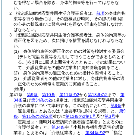
むを得ない場合を除き、身体的拘束等を行ってはならな
い。
2
指定認知症対応型共同生活介護事業者は、
前項
の身体的拘
束等を行う場合には、その態様及び時間、その際の利用者
の心身の状況並びに緊急やむを得ない理由を記録しなけれ
ばならない。
3
指定認知症対応型共同生活介護事業者は、身体的拘束等の
適正化を図るため、次に掲げる措置を講じなければならな
い。
(1)
身体的拘束等の適正化のための対策を検討する委員会
(テレビ電話装置等を活用して行うことができるものとす
る。)
を3月に1回以上開催するとともに、その結果につい
て、介護従業者その他の従業者に周知徹底を図ること。
(2)
身体的拘束等の適正化のための指針を整備すること。
(3)
介護従業者その他の従業者に対し、身体的拘束等の適
正化のための研修を定期的に実施すること。
(準用)
第41条
第9条
、
第10条
、
第11条の2
から
第13条の2
まで、
第
34条
及び
第34条の2
の規定は、指定認知症対応型共同生活
介護の事業について準用する。
この場合において、
第9条
中
「運営規程」とあるのは「重要事項に関する規程」と、
第9
条
、
第11条の2第2項
並びに
第13条の2第1号
及び
第3号
中
「定期巡回・随時対応型訪問介護看護従業者」とあるのは
「介護従業者」と、
第34条
中「小規模多機能型居宅介護従
業者」とあるのは「介護従業者」と、
第34条の2
中「指定