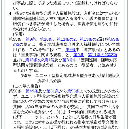
び事故に際して採った処置について記録しなければならな
い。
4
指定地域密着型介護老人福祉施設は、入所者に対する指定
地域密着型介護老人福祉施設入所者生活介護の提供により
賠償すべき事故が発生した場合は、損害賠償を速やかに行
わなければならない。
(準用)
第55条
第9条
、
第10条
、
第11条の2
、
第13条の2
及び
第69条
の3
の規定は、指定地域密着型介護老人福祉施設について準
用する。
この場合において、
第9条
中「運営規程」とあるの
は「重要事項に関する規程」と、
第9条
、
第11条の2第2項
並びに
第13条の2第1号
及び
第3号
中「定期巡回・随時対応
型訪問介護看護従業者」とあるのは「従業者」と読み替え
るものとする。
第9章
ユニット型指定地域密着型介護老人福祉施設入
所者生活介護
(この章の趣旨)
第56条
第49条
及び
第51条
から
第55条
までの規定にかかわら
ず、ユニット型指定地域密着型介護老人福祉施設
(施設の全
部において少数の居室及び当該居室に近接して設けられる
共同生活室
(当該居室の入居者が交流し、共同で日常生活を
営むための場所をいう。)
により一体的に構成される場所
(以下「ユニット」という。)
ごとに入居者の日常生活が営
まれ、これに対する支援が行われる指定地域密着型介護老
人福祉施設をいう。以下同じ。)
の基本方針並びに設備及び