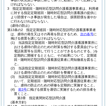
事故の状況及び事故に際して採った処置について記録しな
ければならない。
3
指定定期巡回・随時対応型訪問介護看護事業者は、利用者
に対する指定定期巡回・随時対応型訪問介護看護の提供に
より賠償すべき事故が発生した場合は、損害賠償を速やか
に行わなければならない。
(虐待の防止)
第13条の2
指定定期巡回・随時対応型訪問介護看護事業者
は、虐待の発生又はその再発を防止するため、
次の各号
に
掲げる措置を講じなければならない。
(1)
当該指定定期巡回・随時対応型訪問介護看護事業所に
おける虐待の防止のための対策を検討する委員会
(テレビ
電話装置等を活用して行うことができるものとする。)
を
定期的に開催するとともに、その結果について、定期巡
回・随時対応型訪問介護看護従業者に周知徹底を図るこ
と。
(2)
当該指定定期巡回・随時対応型訪問介護看護事業所に
おける虐待の防止のための指針を整備すること。
(3)
当該指定定期巡回・随時対応型訪問介護看護事業所に
おいて、定期巡回・随時対応型訪問介護看護従業者に対
し、虐待の防止のための研修を定期的に実施すること。
(4)
前3号
に掲げる措置を適切に実施するための担当者を
置くこと。
第3章
指定夜間対応型訪問介護
(基本方針)