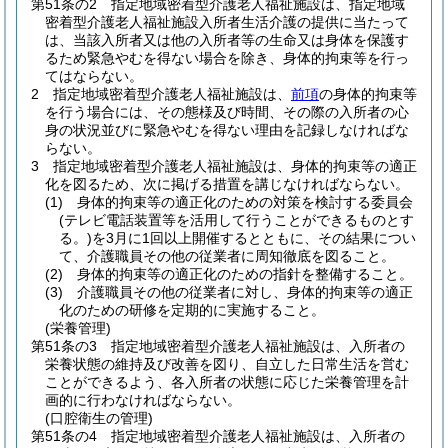
第51条の2
指定地域密着型介護老人福祉施設は、指定地域
密着型介護老人福祉施設入所者生活介護の提供に当たって
は、当該入所者又は他の入所者等の生命又は身体を保護す
るため緊急やむを得ない場合を除き、身体的拘束等を行っ
てはならない。
2
指定地域密着型介護老人福祉施設は、
前項
の身体的拘束等
を行う場合には、その態様及び時間、その際の入所者の心
身の状況並びに緊急やむを得ない理由を記録しなければな
らない。
3
指定地域密着型介護老人福祉施設は、身体的拘束等の適正
化を図るため、次に掲げる措置を講じなければならない。
(1)
身体的拘束等の適正化のための対策を検討する委員会
(テレビ電話装置等を活用して行うことができるものとす
る。)
を3月に1回以上開催するとともに、その結果につい
て、介護職員その他の従業者に周知徹底を図ること。
(2)
身体的拘束等の適正化のための指針を整備すること。
(3)
介護職員その他の従業者に対し、身体的拘束等の適正
化のための研修を定期的に実施すること。
(栄養管理)
第51条の3
指定地域密着型介護老人福祉施設は、入所者の
栄養状態の維持及び改善を図り、自立した日常生活を営む
ことができるよう、各入所者の状態に応じた栄養管理を計
画的に行わなければならない。
(口腔衛生の管理)
第51条の4
指定地域密着型介護老人福祉施設は、入所者の