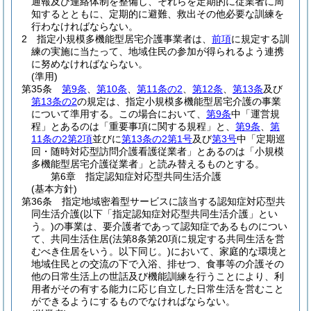
通報及び連絡体制を整備し、それらを定期的に従業者に周
知するとともに、定期的に避難、救出その他必要な訓練を
行わなければならない。
2
指定小規模多機能型居宅介護事業者は、
前項
に規定する訓
練の実施に当たって、地域住民の参加が得られるよう連携
に努めなければならない。
(準用)
第35条
第9条
、
第10条
、
第11条の2
、
第12条
、
第13条
及び
第13条の2
の規定は、指定小規模多機能型居宅介護の事業
について準用する。
この場合において、
第9条
中「運営規
程」とあるのは「重要事項に関する規程」と、
第9条
、
第
11条の2第2項
並びに
第13条の2第1号
及び
第3号
中「定期巡
回・随時対応型訪問介護看護従業者」とあるのは「小規模
多機能型居宅介護従業者」と読み替えるものとする。
第6章
指定認知症対応型共同生活介護
(基本方針)
第36条
指定地域密着型サービスに該当する認知症対応型共
同生活介護
(以下「指定認知症対応型共同生活介護」とい
う。)
の事業は、要介護者であって認知症であるものについ
て、共同生活住居
(法第8条第20項に規定する共同生活を営
むべき住居をいう。以下同じ。)
において、家庭的な環境と
地域住民との交流の下で入浴、排せつ、食事等の介護その
他の日常生活上の世話及び機能訓練を行うことにより、利
用者がその有する能力に応じ自立した日常生活を営むこと
ができるようにするものでなければならない。