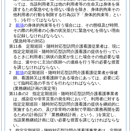
っては、当該利用者又は他の利用者等の生命又は身体を保
護するため緊急やむを得ない場合を除き、身体的拘束その
他利用者の行動を制限する行為
(以下「身体的拘束等」とい
う。)
を行ってはならない。
2
前項
の身体的拘束等を行う場合には、その態様及び時間、
その際の利用者の心身の状況並びに緊急やむを得ない理由
を記録しなければならない。
(緊急時等の対応)
第11条
定期巡回・随時対応型訪問介護看護従業者は、現に
指定定期巡回・随時対応型訪問介護看護の提供を行ってい
るときに利用者に病状の急変が生じた場合その他必要な場
合は、速やかに主治の医師への連絡を行う等の必要な措置
を講じなければならない。
2
前項
の定期巡回・随時対応型訪問介護看護従業者が保健
師、看護師又は准看護師である場合にあっては、必要に応
じて臨時応急の手当てを行わなければならない。
(業務継続計画の策定等)
第11条の2
指定定期巡回・随時対応型訪問介護看護事業者
は、感染症や非常災害の発生時において、利用者に対する
指定定期巡回・随時対応型訪問介護看護の提供を継続的に
実施するための、及び非常時の体制で早期の業務再開を図
るための計画
(以下「業務継続計画」という。)
を策定し、
当該業務継続計画に従い必要な措置を講じなければならな
い。
2
指定定期巡回・随時対応型訪問介護看護事業者は、定期巡