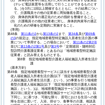
(1)
身体的拘束等の適正化のための対策を検討する委員会
(テレビ電話装置等を活用して行うことができるものとす
る。)
を3月に1回以上開催するとともに、その結果につい
て、介護職員その他の従業者に周知徹底を図ること。
(2)
身体的拘束等の適正化のための指針を整備すること。
(3)
介護職員その他の従業者に対し、身体的拘束等の適正
化のための研修を定期的に実施すること。
(準用)
第48条
第11条の2
から
第13条の2
まで、
第34条
及び
第69条
の3
の規定は、指定地域密着型特定施設入居者生活介護の事
業について準用する。
この場合において、
第11条の2第2項
並びに
第13条の2第1号
及び
第3号
中「定期巡回・随時対応
型訪問介護看護従業者」とあるのは「地域密着型特定施設
従業者」と読み替えるものとする。
第8章
指定地域密着型介護老人福祉施設入所者生活介
護
(基本方針)
第49条
指定地域密着型サービスに該当する地域密着型介護
老人福祉施設入所者生活介護
(以下「指定地域密着型介護老
人福祉施設入所者生活介護」という。)
の事業を行う地域密
着型介護老人福祉施設
(以下「指定地域密着型介護老人福祉
施設」という。)
は、地域密着型施設サービス計画
(法第8条
第22項に規定する地域密着型施設サービス計画をいう。以
下同じ。)
に基づき、可能な限り、居宅における生活への復
帰を念頭に置いて、入浴、排せつ、食事等の介護、相談及