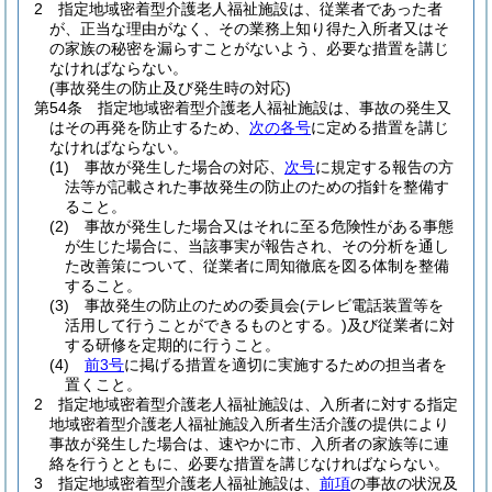
2
指定地域密着型介護老人福祉施設は、従業者であった者
が、正当な理由がなく、その業務上知り得た入所者又はそ
の家族の秘密を漏らすことがないよう、必要な措置を講じ
なければならない。
(事故発生の防止及び発生時の対応)
第54条
指定地域密着型介護老人福祉施設は、事故の発生又
はその再発を防止するため、
次の各号
に定める措置を講じ
なければならない。
(1)
事故が発生した場合の対応、
次号
に規定する報告の方
法等が記載された事故発生の防止のための指針を整備す
ること。
(2)
事故が発生した場合又はそれに至る危険性がある事態
が生じた場合に、当該事実が報告され、その分析を通し
た改善策について、従業者に周知徹底を図る体制を整備
すること。
(3)
事故発生の防止のための委員会
(テレビ電話装置等を
活用して行うことができるものとする。)
及び従業者に対
する研修を定期的に行うこと。
(4)
前3号
に掲げる措置を適切に実施するための担当者を
置くこと。
2
指定地域密着型介護老人福祉施設は、入所者に対する指定
地域密着型介護老人福祉施設入所者生活介護の提供により
事故が発生した場合は、速やかに市、入所者の家族等に連
絡を行うとともに、必要な措置を講じなければならない。
3
指定地域密着型介護老人福祉施設は、
前項
の事故の状況及