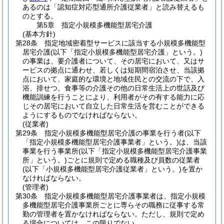
あるのは「認知症対応型通所介護従業者」と読み替えるも
のとする。
第5章
指定小規模多機能型居宅介護
(基本方針)
第28条
指定地域密着型サービスに該当する小規模多機能型
居宅介護
(以下「指定小規模多機能型居宅介護」という。)
の事業は、要介護者について、その居宅において、又はサ
ービスの拠点に通わせ、若しくは短期間宿泊させ、当該拠
点において、家庭的な環境と地域住民との交流の下で、入
浴、排せつ、食事等の介護その他の日常生活上の世話及び
機能訓練を行うことにより、利用者がその有する能力に応
じその居宅において自立した日常生活を営むことができる
ようにするものでなければならない。
(従業者)
第29条
指定小規模多機能型居宅介護の事業を行う者
(以下
「指定小規模多機能型居宅介護事業者」という。)
は、当該
事業を行う事業所
(以下「指定小規模多機能型居宅介護事業
所」という。)
ごとに規則で定める職種及び員数の従業者
(以下「小規模多機能型居宅介護従業者」という。)
を置か
なければならない。
(管理者)
第30条
指定小規模多機能型居宅介護事業者は、指定小規模
多機能型居宅介護事業所ごとに専らその職務に従事する常
勤の管理者を置かなければならない。
ただし、規則で定め
る場合については、この限りでない。