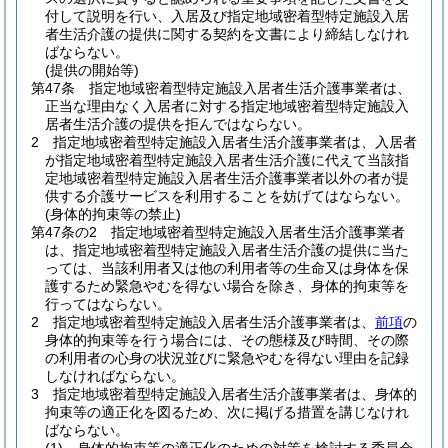
付して説明を行い、入居及び指定地域密着型特定施設入居
者生活介護の提供に関する契約を文書により締結しなけれ
ばならない。
(提供の開始等)
第47条
指定地域密着型特定施設入居者生活介護事業者は、
正当な理由なく入居者に対する指定地域密着型特定施設入
居者生活介護の提供を拒んではならない。
2
指定地域密着型特定施設入居者生活介護事業者は、入居者
が指定地域密着型特定施設入居者生活介護に代えて当該指
定地域密着型特定施設入居者生活介護事業者以外の者が提
供する介護サービスを利用することを妨げてはならない。
(身体的拘束等の禁止)
第47条の2
指定地域密着型特定施設入居者生活介護事業者
は、指定地域密着型特定施設入居者生活介護の提供に当た
っては、当該利用者又は他の利用者等の生命又は身体を保
護するため緊急やむを得ない場合を除き、身体的拘束等を
行ってはならない。
2
指定地域密着型特定施設入居者生活介護事業者は、
前項
の
身体的拘束等を行う場合には、その態様及び時間、その際
の利用者の心身の状況並びに緊急やむを得ない理由を記録
しなければならない。
3
指定地域密着型特定施設入居者生活介護事業者は、身体的
拘束等の適正化を図るため、次に掲げる措置を講じなけれ
ばならない。