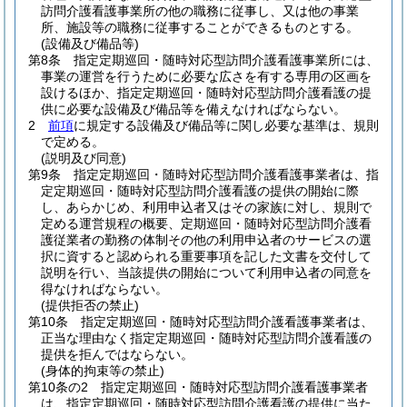
訪問介護看護事業所の他の職務に従事し、又は他の事業
所、施設等の職務に従事することができるものとする。
(設備及び備品等)
第8条
指定定期巡回・随時対応型訪問介護看護事業所には、
事業の運営を行うために必要な広さを有する専用の区画を
設けるほか、指定定期巡回・随時対応型訪問介護看護の提
供に必要な設備及び備品等を備えなければならない。
2
前項
に規定する設備及び備品等に関し必要な基準は、規則
で定める。
(説明及び同意)
第9条
指定定期巡回・随時対応型訪問介護看護事業者は、指
定定期巡回・随時対応型訪問介護看護の提供の開始に際
し、あらかじめ、利用申込者又はその家族に対し、規則で
定める運営規程の概要、定期巡回・随時対応型訪問介護看
護従業者の勤務の体制その他の利用申込者のサービスの選
択に資すると認められる重要事項を記した文書を交付して
説明を行い、当該提供の開始について利用申込者の同意を
得なければならない。
(提供拒否の禁止)
第10条
指定定期巡回・随時対応型訪問介護看護事業者は、
正当な理由なく指定定期巡回・随時対応型訪問介護看護の
提供を拒んではならない。
(身体的拘束等の禁止)
第10条の2
指定定期巡回・随時対応型訪問介護看護事業者
は、指定定期巡回・随時対応型訪問介護看護の提供に当た