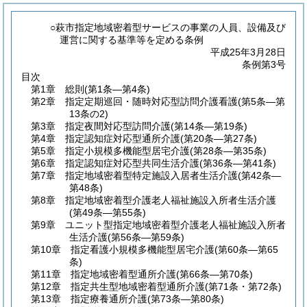
○萩市指定地域密着型サービスの事業の人員、設備及び
運営に関する基準等を定める条例
平成25年3月28日
条例第3号
目次
第1章
総則
(第1条―第4条)
第2章
指定定期巡回・随時対応型訪問介護看護
(第5条―第
13条の2)
第3章
指定夜間対応型訪問介護
(第14条―第19条)
第4章
指定認知症対応型通所介護
(第20条―第27条)
第5章
指定小規模多機能型居宅介護
(第28条―第35条)
第6章
指定認知症対応型共同生活介護
(第36条―第41条)
第7章
指定地域密着型特定施設入居者生活介護
(第42条―
第48条)
第8章
指定地域密着型介護老人福祉施設入所者生活介護
(第49条―第55条)
第9章
ユニット型指定地域密着型介護老人福祉施設入所者
生活介護
(第56条―第59条)
第10章
指定看護小規模多機能型居宅介護
(第60条―第65
条)
第11章
指定地域密着型通所介護
(第66条―第70条)
第12章
指定共生型地域密着型通所介護
(第71条・第72条)
第13章
指定療養通所介護
(第73条―第80条)