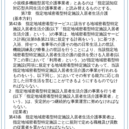
小規模多機能型居宅介護事業者」とあるのは「指定認知症
対応型共同生活介護事業者」と読み替えるものとする。
第7章
指定地域密着型特定施設入居者生活介護
(基本方針)
第42条
指定地域密着型サービスに該当する地域密着型特定
施設入居者生活介護
(以下「指定地域密着型特定施設入居者
生活介護」という。)
の事業は、地域密着型特定施設サービ
ス計画
(法第8条第21項に規定する計画をいう。)
に基づき、
入浴、排せつ、食事等の介護その他の日常生活上の世話、
機能訓練及び療養上の世話を行うことにより、当該指定地
域密着型特定施設入居者生活介護の提供を受ける入居者
(以
下この章において「利用者」という。)
が指定地域密着型特
定施設
(同項に規定する地域密着型特定施設であって、当該
指定地域密着型特定施設入居者生活介護の事業が行われる
ものをいう。以下同じ。)
においてその有する能力に応じ自
立した日常生活を営むことができるようにするものでなけ
ればならない。
2
指定地域密着型特定施設入居者生活介護の事業を行う者
(以下「指定地域密着型特定施設入居者生活介護事業者」と
いう。)
は、安定的かつ継続的な事業運営に努めなければな
らない。
(従業者)
第43条
指定地域密着型特定施設入居者生活介護事業者は、
指定地域密着型特定施設ごとに規則で定める職種及び員数
の従業者を置かなければならない。