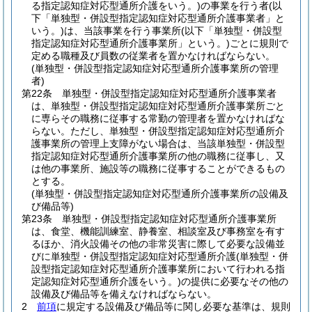
る指定認知症対応型通所介護をいう。)
の事業を行う者
(以
下「単独型・併設型指定認知症対応型通所介護事業者」と
いう。)
は、当該事業を行う事業所
(以下「単独型・併設型
指定認知症対応型通所介護事業所」という。)
ごとに規則で
定める職種及び員数の従業者を置かなければならない。
(単独型・併設型指定認知症対応型通所介護事業所の管理
者)
第22条
単独型・併設型指定認知症対応型通所介護事業者
は、単独型・併設型指定認知症対応型通所介護事業所ごと
に専らその職務に従事する常勤の管理者を置かなければな
らない。
ただし、単独型・併設型指定認知症対応型通所介
護事業所の管理上支障がない場合は、当該単独型・併設型
指定認知症対応型通所介護事業所の他の職務に従事し、又
は他の事業所、施設等の職務に従事することができるもの
とする。
(単独型・併設型指定認知症対応型通所介護事業所の設備及
び備品等)
第23条
単独型・併設型指定認知症対応型通所介護事業所
は、食堂、機能訓練室、静養室、相談室及び事務室を有す
るほか、消火設備その他の非常災害に際して必要な設備並
びに単独型・併設型指定認知症対応型通所介護
(単独型・併
設型指定認知症対応型通所介護事業所において行われる指
定認知症対応型通所介護をいう。)
の提供に必要なその他の
設備及び備品等を備えなければならない。
2
前項
に規定する設備及び備品等に関し必要な基準は、規則