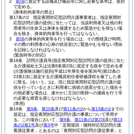
2
前項
に規定する設備及び備品等に関し必要な基準は、規則
で定める。
(身体的拘束等の禁止)
第17条の2
指定夜間対応型訪問介護事業者は、指定夜間対
応型訪問介護の提供に当たっては、当該利用者又は他の利
用者等の生命又は身体を保護するため緊急やむを得ない場
合を除き、身体的拘束等を行ってはならない。
2
前項
の身体的拘束等を行う場合には、その態様及び時間、
その際の利用者の心身の状況並びに緊急やむを得ない理由
を記録しなければならない。
(緊急時等の対応)
第18条
訪問介護員等
(指定夜間対応型訪問介護の提供に当た
る介護福祉士又は法第8条第2項に規定する政令で定める者
(介護保険法施行規則
(平成11年厚生省令第36号)
第22条の
23第1項に規定する介護職員初任者研修課程を修了した者
に限る。)
をいう。)
は、現に指定夜間対応型訪問介護の提
供を行っているときに利用者に病状の急変が生じた場合そ
の他必要な場合は、速やかに主治の医師への連絡を行う等
の必要な措置を講じなければならない。
(準用)
第19条
第9条
、
第10条
及び
第11条の2
から
第13条の2
までの
規定は、指定夜間対応型訪問介護の事業について準用す
る。
この場合において、
第9条
、
第11条の2第2項
及び
第13
条の2第1号
及び
第3号
中「定期巡回・随時対応型訪問介護
看護従業者」とあるのは「夜間対応型訪問介護従業者」と