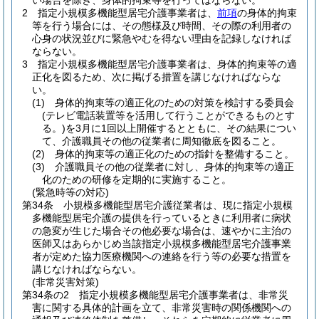
い場合を除き、身体的拘束等を行ってはならない。
2
指定小規模多機能型居宅介護事業者は、
前項
の身体的拘束
等を行う場合には、その態様及び時間、その際の利用者の
心身の状況並びに緊急やむを得ない理由を記録しなければ
ならない。
3
指定小規模多機能型居宅介護事業者は、身体的拘束等の適
正化を図るため、次に掲げる措置を講じなければならな
い。
(1)
身体的拘束等の適正化のための対策を検討する委員会
(テレビ電話装置等を活用して行うことができるものとす
る。)
を3月に1回以上開催するとともに、その結果につい
て、介護職員その他の従業者に周知徹底を図ること。
(2)
身体的拘束等の適正化のための指針を整備すること。
(3)
介護職員その他の従業者に対し、身体的拘束等の適正
化のための研修を定期的に実施すること。
(緊急時等の対応)
第34条
小規模多機能型居宅介護従業者は、現に指定小規模
多機能型居宅介護の提供を行っているときに利用者に病状
の急変が生じた場合その他必要な場合は、速やかに主治の
医師又はあらかじめ当該指定小規模多機能型居宅介護事業
者が定めた協力医療機関への連絡を行う等の必要な措置を
講じなければならない。
(非常災害対策)
第34条の2
指定小規模多機能型居宅介護事業者は、非常災
害に関する具体的計画を立て、非常災害時の関係機関への