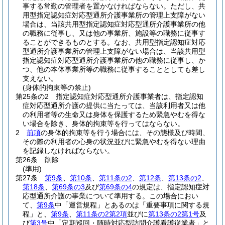
事する常勤の管理者を置かなければならない。
ただし、共
用型指定認知症対応型通所介護事業所の管理上支障がない
場合は、当該共用型指定認知症対応型通所介護事業所の他
の職務に従事し、又は他の事業所、施設等の職務に従事す
ることができるものとする。
なお、共用型指定認知症対応
型通所介護事業所の管理上支障がない場合は、当該共用型
指定認知症対応型通所介護事業所の他の職務に従事し、か
つ、他の本体事業所等の職務に従事することとしても差し
支えない。
(身体的拘束等の禁止)
第25条の2
指定認知症対応型通所介護事業者は、指定認知
症対応型通所介護の提供に当たっては、当該利用者又は他
の利用者等の生命又は身体を保護するため緊急やむを得な
い場合を除き、身体的拘束等を行ってはならない。
2
前項
の身体的拘束等を行う場合には、その態様及び時間、
その際の利用者の心身の状況並びに緊急やむを得ない理由
を記録しなければならない。
第26条
削除
(準用)
第27条
第9条
、
第10条
、
第11条の2
、
第12条
、
第13条の2
、
第18条
、
第69条の3
及び
第69条の4
の規定は、指定認知症対
応型通所介護の事業について準用する。
この場合におい
て、
第9条
中「運営規程」とあるのは「重要事項に関する規
程」と、
第9条
、
第11条の2第2項
並びに
第13条の2第1号
及
び
第3号
中「定期巡回・随時対応型訪問介護看護従業者」と