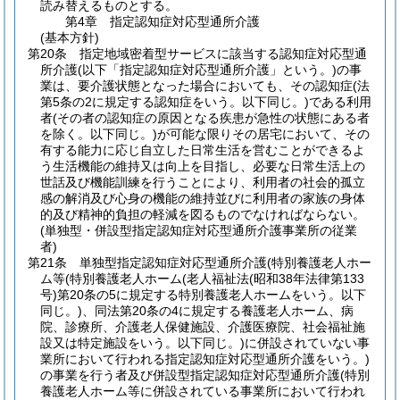
読み替えるものとする。
第4章
指定認知症対応型通所介護
(基本方針)
第20条
指定地域密着型サービスに該当する認知症対応型通
所介護
(以下「指定認知症対応型通所介護」という。)
の事
業は、要介護状態となった場合においても、その認知症
(法
第5条の2に規定する認知症をいう。以下同じ。)
である利用
者
(その者の認知症の原因となる疾患が急性の状態にある者
を除く。以下同じ。)
が可能な限りその居宅において、その
有する能力に応じ自立した日常生活を営むことができるよ
う生活機能の維持又は向上を目指し、必要な日常生活上の
世話及び機能訓練を行うことにより、利用者の社会的孤立
感の解消及び心身の機能の維持並びに利用者の家族の身体
的及び精神的負担の軽減を図るものでなければならない。
(単独型・併設型指定認知症対応型通所介護事業所の従業
者)
第21条
単独型指定認知症対応型通所介護
(特別養護老人ホー
ム等
(特別養護老人ホーム
(老人福祉法
(昭和38年法律第133
号)
第20条の5に規定する特別養護老人ホームをいう。以下
同じ。)
、同法第20条の4に規定する養護老人ホーム、病
院、診療所、介護老人保健施設、介護医療院、社会福祉施
設又は特定施設をいう。以下同じ。)
に併設されていない事
業所において行われる指定認知症対応型通所介護をいう。)
の事業を行う者及び併設型指定認知症対応型通所介護
(特別
養護老人ホーム等に併設されている事業所において行われ