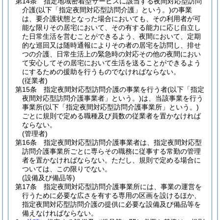
第14条
指定地域密着型サービスに該当する夜間対応型訪問
介護
(以下「指定夜間対応型訪問介護」という。)
の事業
は、要介護状態となった場合においても、その利用者が可
能な限りその居宅において、その有する能力に応じ自立し
た日常生活を営むことができるよう、夜間において、定期
的な巡回又は随時通報によりその者の居宅を訪問し、排せ
つの介護、日常生活上の緊急時の対応その他の夜間におい
て安心してその居宅において生活を送ることができるよう
にするための援助を行うものでなければならない。
(従業者)
第15条
指定夜間対応型訪問介護の事業を行う者
(以下「指定
夜間対応型訪問介護事業者」という。)
は、当該事業を行う
事業所
(以下「指定夜間対応型訪問介護事業所」という。)
ごとに規則で定める職種及び員数の従業者を置かなければ
ならない。
(管理者)
第16条
指定夜間対応型訪問介護事業者は、指定夜間対応型
訪問介護事業所ごとに専らその職務に従事する常勤の管理
者を置かなければならない。
ただし、規則で定める場合に
ついては、この限りでない。
(設備及び備品等)
第17条
指定夜間対応型訪問介護事業所には、事業の運営を
行うために必要な広さを有する専用の区画を設けるほか、
指定夜間対応型訪問介護の提供に必要な設備及び備品等を
備えなければならない。