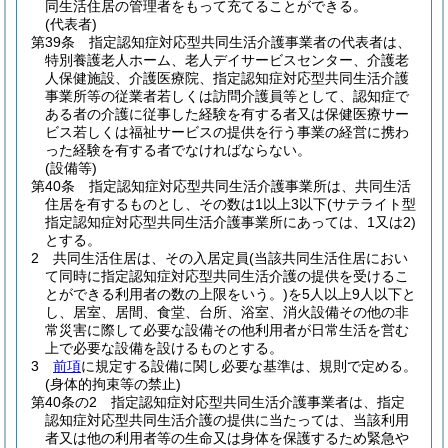
同生活住居の管理者をもって充てることができる。
(代表者)
第39条
指定認知症対応型共同生活介護事業者の代表者は、
特別養護老人ホーム、老人デイサービスセンター、介護老
人保健施設、介護医療院、指定認知症対応型共同生活介護
事業所等の従業者若しくは訪問介護員等として、認知症で
ある者の介護に従事した経験を有する者又は保健医療サー
ビス若しくは福祉サービスの提供を行う事業の経営に携わ
った経験を有する者でなければならない。
(設備等)
第40条
指定認知症対応型共同生活介護事業所は、共同生活
住居を有するものとし、その数は1以上3以下
(サテライト型
指定認知症対応型共同生活介護事業所にあっては、1又は2)
とする。
2
共同生活住居は、その入居定員
(当該共同生活住居におい
て同時に指定認知症対応型共同生活介護の提供を受けるこ
とができる利用者の数の上限をいう。)
を5人以上9人以下と
し、居室、居間、食堂、台所、浴室、消火設備その他の非
常災害に際して必要な設備その他利用者が日常生活を営む
上で必要な設備を設けるものとする。
3
前項
に規定する設備に関し必要な基準は、規則で定める。
(身体的拘束等の禁止)
第40条の2
指定認知症対応型共同生活介護事業者は、指定
認知症対応型共同生活介護の提供に当たっては、当該利用
者又は他の利用者等の生命又は身体を保護するため緊急や