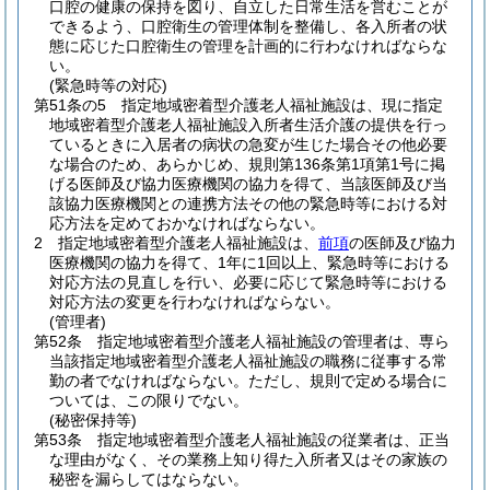
口腔の健康の保持を図り、自立した日常生活を営むことが
できるよう、口腔衛生の管理体制を整備し、各入所者の状
態に応じた口腔衛生の管理を計画的に行わなければならな
い。
(緊急時等の対応)
第51条の5
指定地域密着型介護老人福祉施設は、現に指定
地域密着型介護老人福祉施設入所者生活介護の提供を行っ
ているときに入居者の病状の急変が生じた場合その他必要
な場合のため、あらかじめ、規則第136条第1項第1号に掲
げる医師及び協力医療機関の協力を得て、当該医師及び当
該協力医療機関との連携方法その他の緊急時等における対
応方法を定めておかなければならない。
2
指定地域密着型介護老人福祉施設は、
前項
の医師及び協力
医療機関の協力を得て、1年に1回以上、緊急時等における
対応方法の見直しを行い、必要に応じて緊急時等における
対応方法の変更を行わなければならない。
(管理者)
第52条
指定地域密着型介護老人福祉施設の管理者は、専ら
当該指定地域密着型介護老人福祉施設の職務に従事する常
勤の者でなければならない。
ただし、規則で定める場合に
ついては、この限りでない。
(秘密保持等)
第53条
指定地域密着型介護老人福祉施設の従業者は、正当
な理由がなく、その業務上知り得た入所者又はその家族の
秘密を漏らしてはならない。