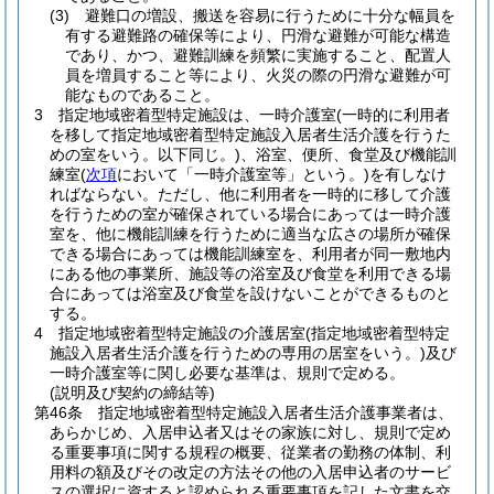
(3)
避難口の増設、搬送を容易に行うために十分な幅員を
有する避難路の確保等により、円滑な避難が可能な構造
であり、かつ、避難訓練を頻繁に実施すること、配置人
員を増員すること等により、火災の際の円滑な避難が可
能なものであること。
3
指定地域密着型特定施設は、一時介護室
(一時的に利用者
を移して指定地域密着型特定施設入居者生活介護を行うた
めの室をいう。以下同じ。)
、浴室、便所、食堂及び機能訓
練室
(
次項
において「一時介護室等」という。)
を有しなけ
ればならない。
ただし、他に利用者を一時的に移して介護
を行うための室が確保されている場合にあっては一時介護
室を、他に機能訓練を行うために適当な広さの場所が確保
できる場合にあっては機能訓練室を、利用者が同一敷地内
にある他の事業所、施設等の浴室及び食堂を利用できる場
合にあっては浴室及び食堂を設けないことができるものと
する。
4
指定地域密着型特定施設の介護居室
(指定地域密着型特定
施設入居者生活介護を行うための専用の居室をいう。)
及び
一時介護室等に関し必要な基準は、規則で定める。
(説明及び契約の締結等)
第46条
指定地域密着型特定施設入居者生活介護事業者は、
あらかじめ、入居申込者又はその家族に対し、規則で定め
る重要事項に関する規程の概要、従業者の勤務の体制、利
用料の額及びその改定の方法その他の入居申込者のサービ
スの選択に資すると認められる重要事項を記した文書を交