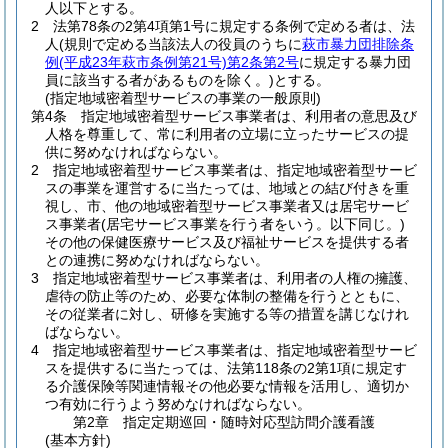
人以下とする。
2
法第78条の2第4項第1号に規定する条例で定める者は、法
人
(規則で定める当該法人の役員のうちに
萩市暴力団排除条
例
(平成23年萩市条例第21号)
第2条第2号
に規定する暴力団
員に該当する者があるものを除く。)
とする。
(指定地域密着型サービスの事業の一般原則)
第4条
指定地域密着型サービス事業者は、利用者の意思及び
人格を尊重して、常に利用者の立場に立ったサービスの提
供に努めなければならない。
2
指定地域密着型サービス事業者は、指定地域密着型サービ
スの事業を運営するに当たっては、地域との結び付きを重
視し、市、他の地域密着型サービス事業者又は居宅サービ
ス事業者
(居宅サービス事業を行う者をいう。以下同じ。)
その他の保健医療サービス及び福祉サービスを提供する者
との連携に努めなければならない。
3
指定地域密着型サービス事業者は、利用者の人権の擁護、
虐待の防止等のため、必要な体制の整備を行うとともに、
その従業者に対し、研修を実施する等の措置を講じなけれ
ばならない。
4
指定地域密着型サービス事業者は、指定地域密着型サービ
スを提供するに当たっては、法第118条の2第1項に規定す
る介護保険等関連情報その他必要な情報を活用し、適切か
つ有効に行うよう努めなければならない。
第2章
指定定期巡回・随時対応型訪問介護看護
(基本方針)