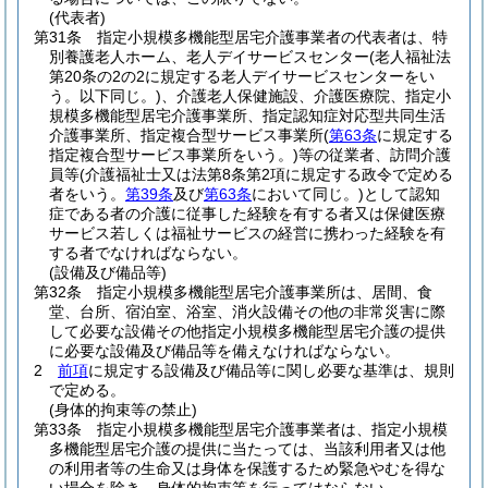
(代表者)
第31条
指定小規模多機能型居宅介護事業者の代表者は、特
別養護老人ホーム、老人デイサービスセンター
(老人福祉法
第20条の2の2に規定する老人デイサービスセンターをい
う。以下同じ。)
、介護老人保健施設、介護医療院、指定小
規模多機能型居宅介護事業所、指定認知症対応型共同生活
介護事業所、指定複合型サービス事業所
(
第63条
に規定する
指定複合型サービス事業所をいう。)
等の従業者、訪問介護
員等
(介護福祉士又は法第8条第2項に規定する政令で定める
者をいう。
第39条
及び
第63条
において同じ。)
として認知
症である者の介護に従事した経験を有する者又は保健医療
サービス若しくは福祉サービスの経営に携わった経験を有
する者でなければならない。
(設備及び備品等)
第32条
指定小規模多機能型居宅介護事業所は、居間、食
堂、台所、宿泊室、浴室、消火設備その他の非常災害に際
して必要な設備その他指定小規模多機能型居宅介護の提供
に必要な設備及び備品等を備えなければならない。
2
前項
に規定する設備及び備品等に関し必要な基準は、規則
で定める。
(身体的拘束等の禁止)
第33条
指定小規模多機能型居宅介護事業者は、指定小規模
多機能型居宅介護の提供に当たっては、当該利用者又は他
の利用者等の生命又は身体を保護するため緊急やむを得な