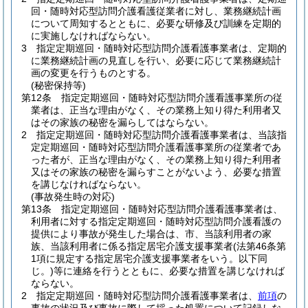
回・随時対応型訪問介護看護従業者に対し、業務継続計画
について周知するとともに、必要な研修及び訓練を定期的
に実施しなければならない。
3
指定定期巡回・随時対応型訪問介護看護事業者は、定期的
に業務継続計画の見直しを行い、必要に応じて業務継続計
画の変更を行うものとする。
(秘密保持等)
第12条
指定定期巡回・随時対応型訪問介護看護事業所の従
業者は、正当な理由がなく、その業務上知り得た利用者又
はその家族の秘密を漏らしてはならない。
2
指定定期巡回・随時対応型訪問介護看護事業者は、当該指
定定期巡回・随時対応型訪問介護看護事業所の従業者であ
った者が、正当な理由がなく、その業務上知り得た利用者
又はその家族の秘密を漏らすことがないよう、必要な措置
を講じなければならない。
(事故発生時の対応)
第13条
指定定期巡回・随時対応型訪問介護看護事業者は、
利用者に対する指定定期巡回・随時対応型訪問介護看護の
提供により事故が発生した場合は、市、当該利用者の家
族、当該利用者に係る指定居宅介護支援事業者
(法第46条第
1項に規定する指定居宅介護支援事業者をいう。以下同
じ。)
等に連絡を行うとともに、必要な措置を講じなければ
ならない。
2
指定定期巡回・随時対応型訪問介護看護事業者は、
前項
の