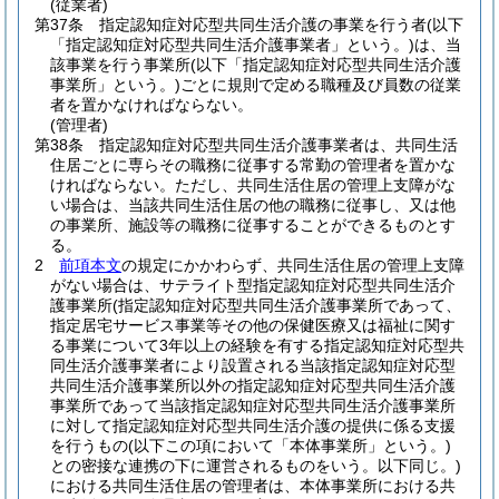
(従業者)
第37条
指定認知症対応型共同生活介護の事業を行う者
(以下
「指定認知症対応型共同生活介護事業者」という。)
は、当
該事業を行う事業所
(以下「指定認知症対応型共同生活介護
事業所」という。)
ごとに規則で定める職種及び員数の従業
者を置かなければならない。
(管理者)
第38条
指定認知症対応型共同生活介護事業者は、共同生活
住居ごとに専らその職務に従事する常勤の管理者を置かな
ければならない。
ただし、共同生活住居の管理上支障がな
い場合は、当該共同生活住居の他の職務に従事し、又は他
の事業所、施設等の職務に従事することができるものとす
る。
2
前項本文
の規定にかかわらず、共同生活住居の管理上支障
がない場合は、サテライト型指定認知症対応型共同生活介
護事業所
(指定認知症対応型共同生活介護事業所であって、
指定居宅サービス事業等その他の保健医療又は福祉に関す
る事業について3年以上の経験を有する指定認知症対応型共
同生活介護事業者により設置される当該指定認知症対応型
共同生活介護事業所以外の指定認知症対応型共同生活介護
事業所であって当該指定認知症対応型共同生活介護事業所
に対して指定認知症対応型共同生活介護の提供に係る支援
を行うもの
(以下この項において「本体事業所」という。)
との密接な連携の下に運営されるものをいう。以下同じ。)
における共同生活住居の管理者は、本体事業所における共