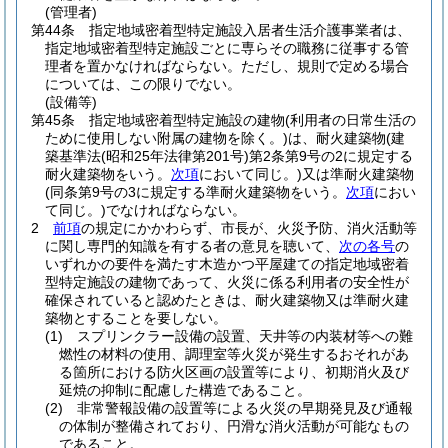
(管理者)
第44条
指定地域密着型特定施設入居者生活介護事業者は、
指定地域密着型特定施設ごとに専らその職務に従事する管
理者を置かなければならない。
ただし、規則で定める場合
については、この限りでない。
(設備等)
第45条
指定地域密着型特定施設の建物
(利用者の日常生活の
ために使用しない附属の建物を除く。)
は、耐火建築物
(建
築基準法
(昭和25年法律第201号)
第2条第9号の2に規定する
耐火建築物をいう。
次項
において同じ。)
又は準耐火建築物
(同条第9号の3に規定する準耐火建築物をいう。
次項
におい
て同じ。)
でなければならない。
2
前項
の規定にかかわらず、市長が、火災予防、消火活動等
に関し専門的知識を有する者の意見を聴いて、
次の各号
の
いずれかの要件を満たす木造かつ平屋建ての指定地域密着
型特定施設の建物であって、火災に係る利用者の安全性が
確保されていると認めたときは、耐火建築物又は準耐火建
築物とすることを要しない。
(1)
スプリンクラー設備の設置、天井等の内装材等への難
燃性の材料の使用、調理室等火災が発生するおそれがあ
る箇所における防火区画の設置等により、初期消火及び
延焼の抑制に配慮した構造であること。
(2)
非常警報設備の設置等による火災の早期発見及び通報
の体制が整備されており、円滑な消火活動が可能なもの
であること。