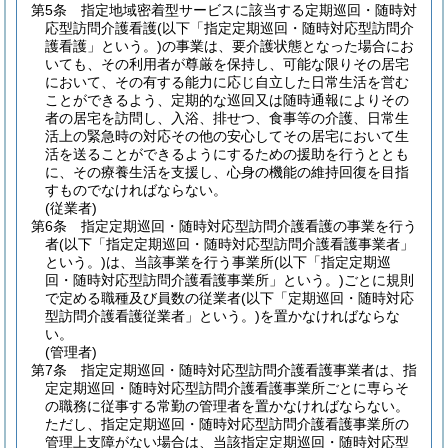
第5条
指定地域密着型サービスに該当する定期巡回・随時対
応型訪問介護看護
(以下「指定定期巡回・随時対応型訪問介
護看護」という。)
の事業は、要介護状態となった場合にお
いても、その利用者が尊厳を保持し、可能な限りその居宅
において、その有する能力に応じ自立した日常生活を営む
ことができるよう、定期的な巡回又は随時通報によりその
者の居宅を訪問し、入浴、排せつ、食事等の介護、日常生
活上の緊急時の対応その他の安心してその居宅において生
活を送ることができるようにするための援助を行うととも
に、その療養生活を支援し、心身の機能の維持回復を目指
すものでなければならない。
(従業者)
第6条
指定定期巡回・随時対応型訪問介護看護の事業を行う
者
(以下「指定定期巡回・随時対応型訪問介護看護事業者」
という。)
は、当該事業を行う事業所
(以下「指定定期巡
回・随時対応型訪問介護看護事業所」という。)
ごとに規則
で定める職種及び員数の従業者
(以下「定期巡回・随時対応
型訪問介護看護従業者」という。)
を置かなければならな
い。
(管理者)
第7条
指定定期巡回・随時対応型訪問介護看護事業者は、指
定定期巡回・随時対応型訪問介護看護事業所ごとに専らそ
の職務に従事する常勤の管理者を置かなければならない。
ただし、指定定期巡回・随時対応型訪問介護看護事業所の
管理上支障がない場合は、当該指定定期巡回・随時対応型