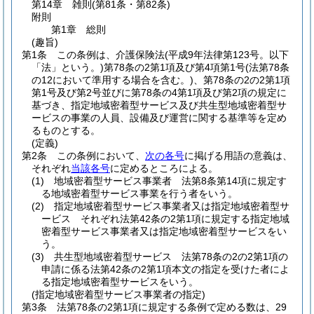
第14章
雑則
(第81条・第82条)
附則
第1章
総則
(趣旨)
第1条
この条例は、介護保険法
(平成9年法律第123号。以下
「法」という。)
第78条の2第1項及び第4項第1号
(法第78条
の12において準用する場合を含む。)
、第78条の2の2第1項
第1号及び第2号並びに第78条の4第1項及び第2項の規定に
基づき、指定地域密着型サービス及び共生型地域密着型サ
ービスの事業の人員、設備及び運営に関する基準等を定め
るものとする。
(定義)
第2条
この条例において、
次の各号
に掲げる用語の意義は、
それぞれ
当該各号
に定めるところによる。
(1)
地域密着型サービス事業者 法第8条第14項に規定す
る地域密着型サービス事業を行う者をいう。
(2)
指定地域密着型サービス事業者又は指定地域密着型サ
ービス それぞれ法第42条の2第1項に規定する指定地域
密着型サービス事業者又は指定地域密着型サービスをい
う。
(3)
共生型地域密着型サービス 法第78条の2の2第1項の
申請に係る法第42条の2第1項本文の指定を受けた者によ
る指定地域密着型サービスをいう。
(指定地域密着型サービス事業者の指定)
第3条
法第78条の2第1項に規定する条例で定める数は、29