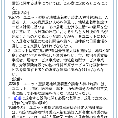
運営に関する基準については、この章に定めるところによ
る。
(基本方針)
第57条
ユニット型指定地域密着型介護老人福祉施設は、入
居者一人一人の意思及び人格を尊重し、地域密着型施設サ
ービス計画に基づき、その居宅における生活への復帰を念
頭に置いて、入居前の居宅における生活と入居後の生活が
連続したものとなるよう配慮しながら、各ユニットにおい
て入居者が相互に社会的関係を築き、自律的な日常生活を
営むことを支援しなければならない。
2
ユニット型指定地域密着型介護老人福祉施設は、地域や家
庭との結び付きを重視した運営を行い、市、居宅介護支援
事業者、居宅サービス事業者、地域密着型サービス事業
者、介護保険施設その他の保健医療サービス又は福祉サー
ビスを提供する者との密接な連携に努めなければならな
い。
(設備)
第58条
ユニット型指定地域密着型介護老人福祉施設には、
ユニット、浴室、医務室、廊下、消火設備その他の非常災
害に際して必要な設備を備えなければならない。
2
前項
に規定する設備に関し必要な基準は、規則で定める。
(身体的拘束等の禁止)
第58条の2
ユニット型指定地域密着型介護老人福祉施設
は、指定地域密着型介護老人福祉施設入所者生活介護の提
供に当たっては、当該入居者又は他の入居者等の生命又は