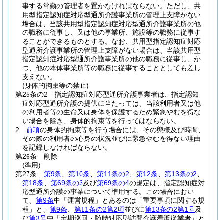
事する常勤の管理者を置かなければならない。
ただし、共
用型指定認知症対応型通所介護事業所の管理上支障がない
場合は、当該共用型指定認知症対応型通所介護事業所の他
の職務に従事し、又は他の事業所、施設等の職務に従事す
ることができるものとする。
なお、共用型指定認知症対応
型通所介護事業所の管理上支障がない場合は、当該共用型
指定認知症対応型通所介護事業所の他の職務に従事し、か
つ、他の本体事業所等の職務に従事することとしても差し
支えない。
(身体的拘束等の禁止)
第25条の2
指定認知症対応型通所介護事業者は、指定認知
症対応型通所介護の提供に当たっては、当該利用者又は他
の利用者等の生命又は身体を保護するため緊急やむを得な
い場合を除き、身体的拘束等を行ってはならない。
2
前項
の身体的拘束等を行う場合には、その態様及び時間、
その際の利用者の心身の状況並びに緊急やむを得ない理由
を記録しなければならない。
第26条
削除
(準用)
第27条
第9条
、
第10条
、
第11条の2
、
第12条
、
第13条の2
、
第18条
、
第69条の3
及び
第69条の4
の規定は、指定認知症対
応型通所介護の事業について準用する。
この場合におい
て、
第9条
中「運営規程」とあるのは「重要事項に関する規
程」と、
第9条
、
第11条の2第2項
並びに
第13条の2第1号
及
び
第3号
中「定期巡回・随時対応型訪問介護看護従業者」と