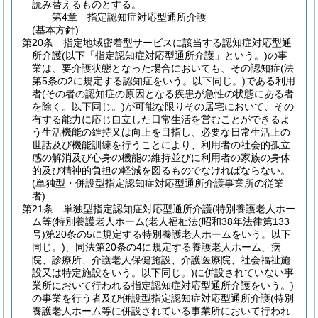
読み替えるものとする。
第4章
指定認知症対応型通所介護
(基本方針)
第20条
指定地域密着型サービスに該当する認知症対応型通
所介護
(以下「指定認知症対応型通所介護」という。)
の事
業は、要介護状態となった場合においても、その認知症
(法
第5条の2に規定する認知症をいう。以下同じ。)
である利用
者
(その者の認知症の原因となる疾患が急性の状態にある者
を除く。以下同じ。)
が可能な限りその居宅において、その
有する能力に応じ自立した日常生活を営むことができるよ
う生活機能の維持又は向上を目指し、必要な日常生活上の
世話及び機能訓練を行うことにより、利用者の社会的孤立
感の解消及び心身の機能の維持並びに利用者の家族の身体
的及び精神的負担の軽減を図るものでなければならない。
(単独型・併設型指定認知症対応型通所介護事業所の従業
者)
第21条
単独型指定認知症対応型通所介護
(特別養護老人ホー
ム等
(特別養護老人ホーム
(老人福祉法
(昭和38年法律第133
号)
第20条の5に規定する特別養護老人ホームをいう。以下
同じ。)
、同法第20条の4に規定する養護老人ホーム、病
院、診療所、介護老人保健施設、介護医療院、社会福祉施
設又は特定施設をいう。以下同じ。)
に併設されていない事
業所において行われる指定認知症対応型通所介護をいう。)
の事業を行う者及び併設型指定認知症対応型通所介護
(特別
養護老人ホーム等に併設されている事業所において行われ