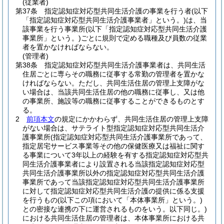
(従業者)
第37条
指定認知症対応型共同生活介護の事業を行う者
(以下
「指定認知症対応型共同生活介護事業者」という。)
は、当
該事業を行う事業所
(以下「指定認知症対応型共同生活介護
事業所」という。)
ごとに規則で定める職種及び員数の従業
者を置かなければならない。
(管理者)
第38条
指定認知症対応型共同生活介護事業者は、共同生活
住居ごとに専らその職務に従事する常勤の管理者を置かな
ければならない。
ただし、共同生活住居の管理上支障がな
い場合は、当該共同生活住居の他の職務に従事し、又は他
の事業所、施設等の職務に従事することができるものとす
る。
2
前項本文
の規定にかかわらず、共同生活住居の管理上支障
がない場合は、サテライト型指定認知症対応型共同生活介
護事業所
(指定認知症対応型共同生活介護事業所であって、
指定居宅サービス事業等その他の保健医療又は福祉に関す
る事業について3年以上の経験を有する指定認知症対応型共
同生活介護事業者により設置される当該指定認知症対応型
共同生活介護事業所以外の指定認知症対応型共同生活介護
事業所であって当該指定認知症対応型共同生活介護事業所
に対して指定認知症対応型共同生活介護の提供に係る支援
を行うもの
(以下この項において「本体事業所」という。)
との密接な連携の下に運営されるものをいう。以下同じ。)
における共同生活住居の管理者は、本体事業所における共