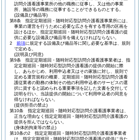
訪問介護看護事業所の他の職務に従事し、又は他の事業
所、施設等の職務に従事することができるものとする。
(設備及び備品等)
第8条
指定定期巡回・随時対応型訪問介護看護事業所には、
事業の運営を行うために必要な広さを有する専用の区画を
設けるほか、指定定期巡回・随時対応型訪問介護看護の提
供に必要な設備及び備品等を備えなければならない。
2
前項
に規定する設備及び備品等に関し必要な基準は、規則
で定める。
(説明及び同意)
第9条
指定定期巡回・随時対応型訪問介護看護事業者は、指
定定期巡回・随時対応型訪問介護看護の提供の開始に際
し、あらかじめ、利用申込者又はその家族に対し、規則で
定める運営規程の概要、定期巡回・随時対応型訪問介護看
護従業者の勤務の体制その他の利用申込者のサービスの選
択に資すると認められる重要事項を記した文書を交付して
説明を行い、当該提供の開始について利用申込者の同意を
得なければならない。
(提供拒否の禁止)
第10条
指定定期巡回・随時対応型訪問介護看護事業者は、
正当な理由なく指定定期巡回・随時対応型訪問介護看護の
提供を拒んではならない。
(身体的拘束等の禁止)
第10条の2
指定定期巡回・随時対応型訪問介護看護事業者
は、指定定期巡回・随時対応型訪問介護看護の提供に当た