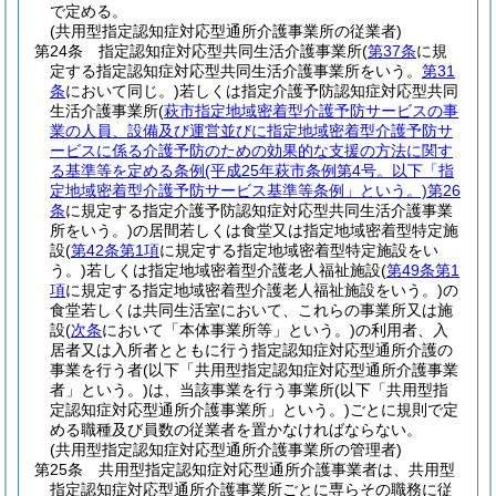
で定める。
(共用型指定認知症対応型通所介護事業所の従業者)
第24条
指定認知症対応型共同生活介護事業所
(
第37条
に規
定する指定認知症対応型共同生活介護事業所をいう。
第31
条
において同じ。)
若しくは指定介護予防認知症対応型共同
生活介護事業所
(
萩市指定地域密着型介護予防サービスの事
業の人員、設備及び運営並びに指定地域密着型介護予防サ
ービスに係る介護予防のための効果的な支援の方法に関す
る基準等を定める条例
(平成25年萩市条例第4号。以下「指
定地域密着型介護予防サービス基準等条例」という。)
第26
条
に規定する指定介護予防認知症対応型共同生活介護事業
所をいう。)
の居間若しくは食堂又は指定地域密着型特定施
設
(
第42条第1項
に規定する指定地域密着型特定施設をい
う。)
若しくは指定地域密着型介護老人福祉施設
(
第49条第1
項
に規定する指定地域密着型介護老人福祉施設をいう。)
の
食堂若しくは共同生活室において、これらの事業所又は施
設
(
次条
において「本体事業所等」という。)
の利用者、入
居者又は入所者とともに行う指定認知症対応型通所介護の
事業を行う者
(以下「共用型指定認知症対応型通所介護事業
者」という。)
は、当該事業を行う事業所
(以下「共用型指
定認知症対応型通所介護事業所」という。)
ごとに規則で定
める職種及び員数の従業者を置かなければならない。
(共用型指定認知症対応型通所介護事業所の管理者)
第25条
共用型指定認知症対応型通所介護事業者は、共用型
指定認知症対応型通所介護事業所ごとに専らその職務に従