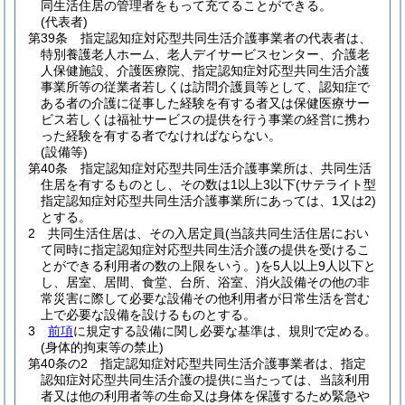
同生活住居の管理者をもって充てることができる。
(代表者)
第39条
指定認知症対応型共同生活介護事業者の代表者は、
特別養護老人ホーム、老人デイサービスセンター、介護老
人保健施設、介護医療院、指定認知症対応型共同生活介護
事業所等の従業者若しくは訪問介護員等として、認知症で
ある者の介護に従事した経験を有する者又は保健医療サー
ビス若しくは福祉サービスの提供を行う事業の経営に携わ
った経験を有する者でなければならない。
(設備等)
第40条
指定認知症対応型共同生活介護事業所は、共同生活
住居を有するものとし、その数は1以上3以下
(サテライト型
指定認知症対応型共同生活介護事業所にあっては、1又は2)
とする。
2
共同生活住居は、その入居定員
(当該共同生活住居におい
て同時に指定認知症対応型共同生活介護の提供を受けるこ
とができる利用者の数の上限をいう。)
を5人以上9人以下と
し、居室、居間、食堂、台所、浴室、消火設備その他の非
常災害に際して必要な設備その他利用者が日常生活を営む
上で必要な設備を設けるものとする。
3
前項
に規定する設備に関し必要な基準は、規則で定める。
(身体的拘束等の禁止)
第40条の2
指定認知症対応型共同生活介護事業者は、指定
認知症対応型共同生活介護の提供に当たっては、当該利用
者又は他の利用者等の生命又は身体を保護するため緊急や