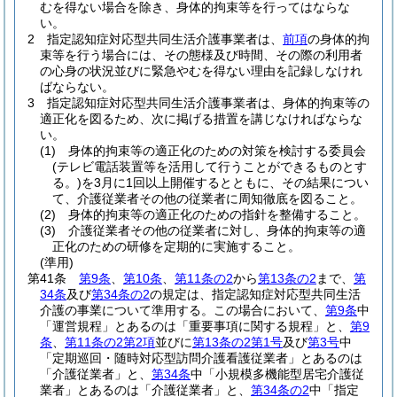
むを得ない場合を除き、身体的拘束等を行ってはならな
い。
2
指定認知症対応型共同生活介護事業者は、
前項
の身体的拘
束等を行う場合には、その態様及び時間、その際の利用者
の心身の状況並びに緊急やむを得ない理由を記録しなけれ
ばならない。
3
指定認知症対応型共同生活介護事業者は、身体的拘束等の
適正化を図るため、次に掲げる措置を講じなければならな
い。
(1)
身体的拘束等の適正化のための対策を検討する委員会
(テレビ電話装置等を活用して行うことができるものとす
る。)
を3月に1回以上開催するとともに、その結果につい
て、介護従業者その他の従業者に周知徹底を図ること。
(2)
身体的拘束等の適正化のための指針を整備すること。
(3)
介護従業者その他の従業者に対し、身体的拘束等の適
正化のための研修を定期的に実施すること。
(準用)
第41条
第9条
、
第10条
、
第11条の2
から
第13条の2
まで、
第
34条
及び
第34条の2
の規定は、指定認知症対応型共同生活
介護の事業について準用する。
この場合において、
第9条
中
「運営規程」とあるのは「重要事項に関する規程」と、
第9
条
、
第11条の2第2項
並びに
第13条の2第1号
及び
第3号
中
「定期巡回・随時対応型訪問介護看護従業者」とあるのは
「介護従業者」と、
第34条
中「小規模多機能型居宅介護従
業者」とあるのは「介護従業者」と、
第34条の2
中「指定