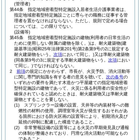
(管理者)
第44条
指定地域密着型特定施設入居者生活介護事業者は、
指定地域密着型特定施設ごとに専らその職務に従事する管
理者を置かなければならない。
ただし、規則で定める場合
については、この限りでない。
(設備等)
第45条
指定地域密着型特定施設の建物
(利用者の日常生活の
ために使用しない附属の建物を除く。)
は、耐火建築物
(建
築基準法
(昭和25年法律第201号)
第2条第9号の2に規定する
耐火建築物をいう。
次項
において同じ。)
又は準耐火建築物
(同条第9号の3に規定する準耐火建築物をいう。
次項
におい
て同じ。)
でなければならない。
2
前項
の規定にかかわらず、市長が、火災予防、消火活動等
に関し専門的知識を有する者の意見を聴いて、
次の各号
の
いずれかの要件を満たす木造かつ平屋建ての指定地域密着
型特定施設の建物であって、火災に係る利用者の安全性が
確保されていると認めたときは、耐火建築物又は準耐火建
築物とすることを要しない。
(1)
スプリンクラー設備の設置、天井等の内装材等への難
燃性の材料の使用、調理室等火災が発生するおそれがあ
る箇所における防火区画の設置等により、初期消火及び
延焼の抑制に配慮した構造であること。
(2)
非常警報設備の設置等による火災の早期発見及び通報
の体制が整備されており、円滑な消火活動が可能なもの
であること。