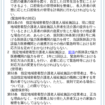
口腔の健康の保持を図り、自立した日常生活を営むことが
できるよう、口腔衛生の管理体制を整備し、各入所者の状
態に応じた口腔衛生の管理を計画的に行わなければならな
い。
(緊急時等の対応)
第51条の5
指定地域密着型介護老人福祉施設は、現に指定
地域密着型介護老人福祉施設入所者生活介護の提供を行っ
ているときに入居者の病状の急変が生じた場合その他必要
な場合のため、あらかじめ、規則第136条第1項第1号に掲
げる医師及び協力医療機関の協力を得て、当該医師及び当
該協力医療機関との連携方法その他の緊急時等における対
応方法を定めておかなければならない。
2
指定地域密着型介護老人福祉施設は、
前項
の医師及び協力
医療機関の協力を得て、1年に1回以上、緊急時等における
対応方法の見直しを行い、必要に応じて緊急時等における
対応方法の変更を行わなければならない。
(管理者)
第52条
指定地域密着型介護老人福祉施設の管理者は、専ら
当該指定地域密着型介護老人福祉施設の職務に従事する常
勤の者でなければならない。
ただし、規則で定める場合に
ついては、この限りでない。
(秘密保持等)
第53条
指定地域密着型介護老人福祉施設の従業者は、正当
な理由がなく、その業務上知り得た入所者又はその家族の
秘密を漏らしてはならない。