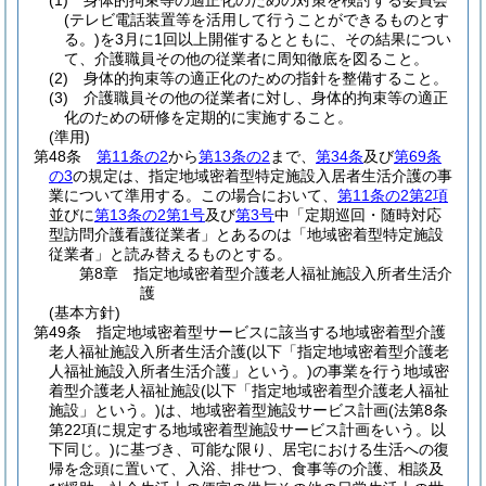
(1)
身体的拘束等の適正化のための対策を検討する委員会
(テレビ電話装置等を活用して行うことができるものとす
る。)
を3月に1回以上開催するとともに、その結果につい
て、介護職員その他の従業者に周知徹底を図ること。
(2)
身体的拘束等の適正化のための指針を整備すること。
(3)
介護職員その他の従業者に対し、身体的拘束等の適正
化のための研修を定期的に実施すること。
(準用)
第48条
第11条の2
から
第13条の2
まで、
第34条
及び
第69条
の3
の規定は、指定地域密着型特定施設入居者生活介護の事
業について準用する。
この場合において、
第11条の2第2項
並びに
第13条の2第1号
及び
第3号
中「定期巡回・随時対応
型訪問介護看護従業者」とあるのは「地域密着型特定施設
従業者」と読み替えるものとする。
第8章
指定地域密着型介護老人福祉施設入所者生活介
護
(基本方針)
第49条
指定地域密着型サービスに該当する地域密着型介護
老人福祉施設入所者生活介護
(以下「指定地域密着型介護老
人福祉施設入所者生活介護」という。)
の事業を行う地域密
着型介護老人福祉施設
(以下「指定地域密着型介護老人福祉
施設」という。)
は、地域密着型施設サービス計画
(法第8条
第22項に規定する地域密着型施設サービス計画をいう。以
下同じ。)
に基づき、可能な限り、居宅における生活への復
帰を念頭に置いて、入浴、排せつ、食事等の介護、相談及