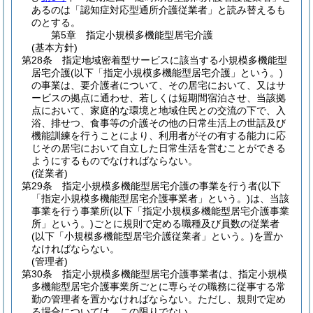
あるのは「認知症対応型通所介護従業者」と読み替えるも
のとする。
第5章
指定小規模多機能型居宅介護
(基本方針)
第28条
指定地域密着型サービスに該当する小規模多機能型
居宅介護
(以下「指定小規模多機能型居宅介護」という。)
の事業は、要介護者について、その居宅において、又はサ
ービスの拠点に通わせ、若しくは短期間宿泊させ、当該拠
点において、家庭的な環境と地域住民との交流の下で、入
浴、排せつ、食事等の介護その他の日常生活上の世話及び
機能訓練を行うことにより、利用者がその有する能力に応
じその居宅において自立した日常生活を営むことができる
ようにするものでなければならない。
(従業者)
第29条
指定小規模多機能型居宅介護の事業を行う者
(以下
「指定小規模多機能型居宅介護事業者」という。)
は、当該
事業を行う事業所
(以下「指定小規模多機能型居宅介護事業
所」という。)
ごとに規則で定める職種及び員数の従業者
(以下「小規模多機能型居宅介護従業者」という。)
を置か
なければならない。
(管理者)
第30条
指定小規模多機能型居宅介護事業者は、指定小規模
多機能型居宅介護事業所ごとに専らその職務に従事する常
勤の管理者を置かなければならない。
ただし、規則で定め
る場合については、この限りでない。