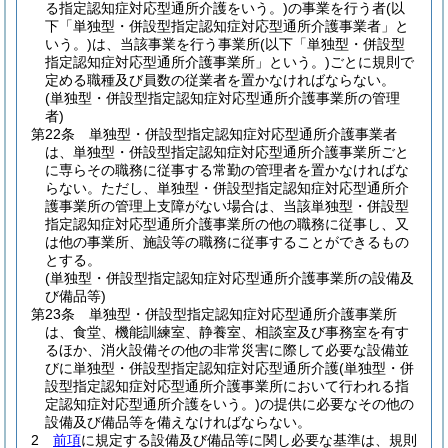
る指定認知症対応型通所介護をいう。)
の事業を行う者
(以
下「単独型・併設型指定認知症対応型通所介護事業者」と
いう。)
は、当該事業を行う事業所
(以下「単独型・併設型
指定認知症対応型通所介護事業所」という。)
ごとに規則で
定める職種及び員数の従業者を置かなければならない。
(単独型・併設型指定認知症対応型通所介護事業所の管理
者)
第22条
単独型・併設型指定認知症対応型通所介護事業者
は、単独型・併設型指定認知症対応型通所介護事業所ごと
に専らその職務に従事する常勤の管理者を置かなければな
らない。
ただし、単独型・併設型指定認知症対応型通所介
護事業所の管理上支障がない場合は、当該単独型・併設型
指定認知症対応型通所介護事業所の他の職務に従事し、又
は他の事業所、施設等の職務に従事することができるもの
とする。
(単独型・併設型指定認知症対応型通所介護事業所の設備及
び備品等)
第23条
単独型・併設型指定認知症対応型通所介護事業所
は、食堂、機能訓練室、静養室、相談室及び事務室を有す
るほか、消火設備その他の非常災害に際して必要な設備並
びに単独型・併設型指定認知症対応型通所介護
(単独型・併
設型指定認知症対応型通所介護事業所において行われる指
定認知症対応型通所介護をいう。)
の提供に必要なその他の
設備及び備品等を備えなければならない。
2
前項
に規定する設備及び備品等に関し必要な基準は、規則