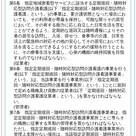
第5条
指定地域密着型サービスに該当する定期巡回・随時対
応型訪問介護看護
(以下「指定定期巡回・随時対応型訪問介
護看護」という。)
の事業は、要介護状態となった場合にお
いても、その利用者が尊厳を保持し、可能な限りその居宅
において、その有する能力に応じ自立した日常生活を営む
ことができるよう、定期的な巡回又は随時通報によりその
者の居宅を訪問し、入浴、排せつ、食事等の介護、日常生
活上の緊急時の対応その他の安心してその居宅において生
活を送ることができるようにするための援助を行うととも
に、その療養生活を支援し、心身の機能の維持回復を目指
すものでなければならない。
(従業者)
第6条
指定定期巡回・随時対応型訪問介護看護の事業を行う
者
(以下「指定定期巡回・随時対応型訪問介護看護事業者」
という。)
は、当該事業を行う事業所
(以下「指定定期巡
回・随時対応型訪問介護看護事業所」という。)
ごとに規則
で定める職種及び員数の従業者
(以下「定期巡回・随時対応
型訪問介護看護従業者」という。)
を置かなければならな
い。
(管理者)
第7条
指定定期巡回・随時対応型訪問介護看護事業者は、指
定定期巡回・随時対応型訪問介護看護事業所ごとに専らそ
の職務に従事する常勤の管理者を置かなければならない。
ただし、指定定期巡回・随時対応型訪問介護看護事業所の
管理上支障がない場合は、当該指定定期巡回・随時対応型