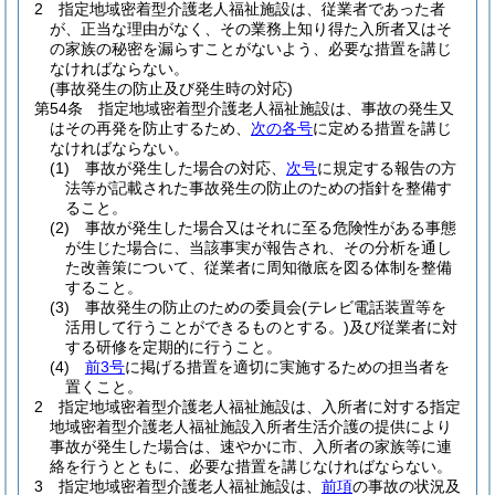
2
指定地域密着型介護老人福祉施設は、従業者であった者
が、正当な理由がなく、その業務上知り得た入所者又はそ
の家族の秘密を漏らすことがないよう、必要な措置を講じ
なければならない。
(事故発生の防止及び発生時の対応)
第54条
指定地域密着型介護老人福祉施設は、事故の発生又
はその再発を防止するため、
次の各号
に定める措置を講じ
なければならない。
(1)
事故が発生した場合の対応、
次号
に規定する報告の方
法等が記載された事故発生の防止のための指針を整備す
ること。
(2)
事故が発生した場合又はそれに至る危険性がある事態
が生じた場合に、当該事実が報告され、その分析を通し
た改善策について、従業者に周知徹底を図る体制を整備
すること。
(3)
事故発生の防止のための委員会
(テレビ電話装置等を
活用して行うことができるものとする。)
及び従業者に対
する研修を定期的に行うこと。
(4)
前3号
に掲げる措置を適切に実施するための担当者を
置くこと。
2
指定地域密着型介護老人福祉施設は、入所者に対する指定
地域密着型介護老人福祉施設入所者生活介護の提供により
事故が発生した場合は、速やかに市、入所者の家族等に連
絡を行うとともに、必要な措置を講じなければならない。
3
指定地域密着型介護老人福祉施設は、
前項
の事故の状況及