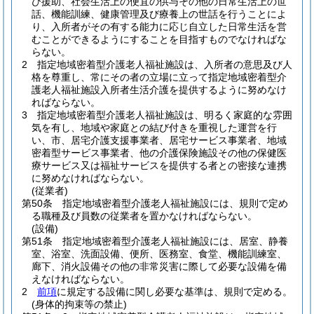
び援助、社会生活上の便宜の供与その他の日常生活上の世
話、機能訓練、健康管理及び療養上の世話を行うことによ
り、入所者がその有する能力に応じ自立した日常生活を営
むことができるようにすることを目指すものでなければな
らない。
2
指定地域密着型介護老人福祉施設は、入所者の意思及び人
格を尊重し、常にその者の立場に立って指定地域密着型介
護老人福祉施設入所者生活介護を提供するように努めなけ
ればならない。
3
指定地域密着型介護老人福祉施設は、明るく家庭的な雰囲
気を有し、地域や家庭との結び付きを重視した運営を行
い、市、居宅介護支援事業者、居宅サービス事業者、地域
密着型サービス事業者、他の介護保険施設その他の保健医
療サービス又は福祉サービスを提供する者との密接な連携
に努めなければならない。
(従業者)
第50条
指定地域密着型介護老人福祉施設には、規則で定め
る職種及び員数の従業者を置かなければならない。
(設備)
第51条
指定地域密着型介護老人福祉施設には、居室、静養
室、浴室、洗面設備、便所、医務室、食堂、機能訓練室、
廊下、消火設備その他の非常災害に際して必要な設備を備
えなければならない。
2
前項
に規定する設備に関し必要な基準は、規則で定める。
(身体的拘束等の禁止)