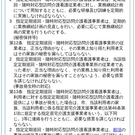
回・随時対応型訪問介護看護従業者に対し、業務継続計画
について周知するとともに、必要な研修及び訓練を定期的
に実施しなければならない。
3
指定定期巡回・随時対応型訪問介護看護事業者は、定期的
に業務継続計画の見直しを行い、必要に応じて業務継続計
画の変更を行うものとする。
(秘密保持等)
第12条
指定定期巡回・随時対応型訪問介護看護事業所の従
業者は、正当な理由がなく、その業務上知り得た利用者又
はその家族の秘密を漏らしてはならない。
2
指定定期巡回・随時対応型訪問介護看護事業者は、当該指
定定期巡回・随時対応型訪問介護看護事業所の従業者であ
った者が、正当な理由がなく、その業務上知り得た利用者
又はその家族の秘密を漏らすことがないよう、必要な措置
を講じなければならない。
(事故発生時の対応)
第13条
指定定期巡回・随時対応型訪問介護看護事業者は、
利用者に対する指定定期巡回・随時対応型訪問介護看護の
提供により事故が発生した場合は、市、当該利用者の家
族、当該利用者に係る指定居宅介護支援事業者
(法第46条第
1項に規定する指定居宅介護支援事業者をいう。以下同
じ。)
等に連絡を行うとともに、必要な措置を講じなければ
ならない。
2
指定定期巡回・随時対応型訪問介護看護事業者は、
前項
の