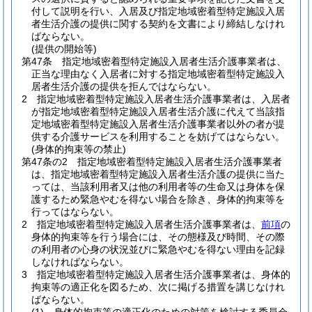
付して説明を行い、入居及び指定地域密着型特定施設入居
者生活介護の提供に関する契約を文書により締結しなけれ
ばならない。
(提供の開始等)
第47条
指定地域密着型特定施設入居者生活介護事業者は、
正当な理由なく入居者に対する指定地域密着型特定施設入
居者生活介護の提供を拒んではならない。
2
指定地域密着型特定施設入居者生活介護事業者は、入居者
が指定地域密着型特定施設入居者生活介護に代えて当該指
定地域密着型特定施設入居者生活介護事業者以外の者が提
供する介護サービスを利用することを妨げてはならない。
(身体的拘束等の禁止)
第47条の2
指定地域密着型特定施設入居者生活介護事業者
は、指定地域密着型特定施設入居者生活介護の提供に当た
っては、当該利用者又は他の利用者等の生命又は身体を保
護するため緊急やむを得ない場合を除き、身体的拘束等を
行ってはならない。
2
指定地域密着型特定施設入居者生活介護事業者は、
前項
の
身体的拘束等を行う場合には、その態様及び時間、その際
の利用者の心身の状況並びに緊急やむを得ない理由を記録
しなければならない。
3
指定地域密着型特定施設入居者生活介護事業者は、身体的
拘束等の適正化を図るため、次に掲げる措置を講じなけれ
ばならない。