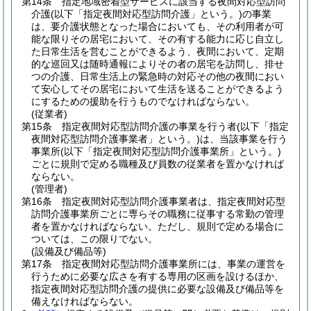
第14条
指定地域密着型サービスに該当する夜間対応型訪問
介護
(以下「指定夜間対応型訪問介護」という。)
の事業
は、要介護状態となった場合においても、その利用者が可
能な限りその居宅において、その有する能力に応じ自立し
た日常生活を営むことができるよう、夜間において、定期
的な巡回又は随時通報によりその者の居宅を訪問し、排せ
つの介護、日常生活上の緊急時の対応その他の夜間におい
て安心してその居宅において生活を送ることができるよう
にするための援助を行うものでなければならない。
(従業者)
第15条
指定夜間対応型訪問介護の事業を行う者
(以下「指定
夜間対応型訪問介護事業者」という。)
は、当該事業を行う
事業所
(以下「指定夜間対応型訪問介護事業所」という。)
ごとに規則で定める職種及び員数の従業者を置かなければ
ならない。
(管理者)
第16条
指定夜間対応型訪問介護事業者は、指定夜間対応型
訪問介護事業所ごとに専らその職務に従事する常勤の管理
者を置かなければならない。
ただし、規則で定める場合に
ついては、この限りでない。
(設備及び備品等)
第17条
指定夜間対応型訪問介護事業所には、事業の運営を
行うために必要な広さを有する専用の区画を設けるほか、
指定夜間対応型訪問介護の提供に必要な設備及び備品等を
備えなければならない。