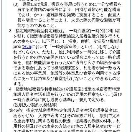
(3)
避難口の増設、搬送を容易に行うために十分な幅員を
有する避難路の確保等により、円滑な避難が可能な構造
であり、かつ、避難訓練を頻繁に実施すること、配置人
員を増員すること等により、火災の際の円滑な避難が可
能なものであること。
3
指定地域密着型特定施設は、一時介護室
(一時的に利用者
を移して指定地域密着型特定施設入居者生活介護を行うた
めの室をいう。以下同じ。)
、浴室、便所、食堂及び機能訓
練室
(
次項
において「一時介護室等」という。)
を有しなけ
ればならない。
ただし、他に利用者を一時的に移して介護
を行うための室が確保されている場合にあっては一時介護
室を、他に機能訓練を行うために適当な広さの場所が確保
できる場合にあっては機能訓練室を、利用者が同一敷地内
にある他の事業所、施設等の浴室及び食堂を利用できる場
合にあっては浴室及び食堂を設けないことができるものと
する。
4
指定地域密着型特定施設の介護居室
(指定地域密着型特定
施設入居者生活介護を行うための専用の居室をいう。)
及び
一時介護室等に関し必要な基準は、規則で定める。
(説明及び契約の締結等)
第46条
指定地域密着型特定施設入居者生活介護事業者は、
あらかじめ、入居申込者又はその家族に対し、規則で定め
る重要事項に関する規程の概要、従業者の勤務の体制、利
用料の額及びその改定の方法その他の入居申込者のサービ
スの選択に資すると認められる重要事項を記した文書を交