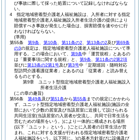
び事故に際して採った処置について記録しなければならな
い。
4
指定地域密着型介護老人福祉施設は、入所者に対する指定
地域密着型介護老人福祉施設入所者生活介護の提供により
賠償すべき事故が発生した場合は、損害賠償を速やかに行
わなければならない。
(準用)
第55条
第9条
、
第10条
、
第11条の2
、
第13条の2
及び
第69条
の3
の規定は、指定地域密着型介護老人福祉施設について準
用する。
この場合において、
第9条
中「運営規程」とあるの
は「重要事項に関する規程」と、
第9条
、
第11条の2第2項
並びに
第13条の2第1号
及び
第3号
中「定期巡回・随時対応
型訪問介護看護従業者」とあるのは「従業者」と読み替え
るものとする。
第9章
ユニット型指定地域密着型介護老人福祉施設入
所者生活介護
(この章の趣旨)
第56条
第49条
及び
第51条
から
第55条
までの規定にかかわら
ず、ユニット型指定地域密着型介護老人福祉施設
(施設の全
部において少数の居室及び当該居室に近接して設けられる
共同生活室
(当該居室の入居者が交流し、共同で日常生活を
営むための場所をいう。)
により一体的に構成される場所
(以下「ユニット」という。)
ごとに入居者の日常生活が営
まれ、これに対する支援が行われる指定地域密着型介護老
人福祉施設をいう。以下同じ。)
の基本方針並びに設備及び