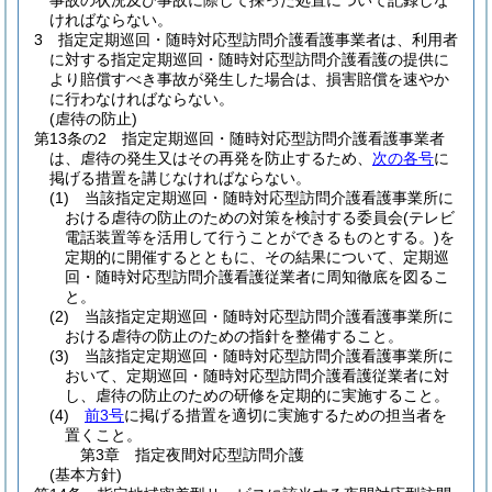
事故の状況及び事故に際して採った処置について記録しな
ければならない。
3
指定定期巡回・随時対応型訪問介護看護事業者は、利用者
に対する指定定期巡回・随時対応型訪問介護看護の提供に
より賠償すべき事故が発生した場合は、損害賠償を速やか
に行わなければならない。
(虐待の防止)
第13条の2
指定定期巡回・随時対応型訪問介護看護事業者
は、虐待の発生又はその再発を防止するため、
次の各号
に
掲げる措置を講じなければならない。
(1)
当該指定定期巡回・随時対応型訪問介護看護事業所に
おける虐待の防止のための対策を検討する委員会
(テレビ
電話装置等を活用して行うことができるものとする。)
を
定期的に開催するとともに、その結果について、定期巡
回・随時対応型訪問介護看護従業者に周知徹底を図るこ
と。
(2)
当該指定定期巡回・随時対応型訪問介護看護事業所に
おける虐待の防止のための指針を整備すること。
(3)
当該指定定期巡回・随時対応型訪問介護看護事業所に
おいて、定期巡回・随時対応型訪問介護看護従業者に対
し、虐待の防止のための研修を定期的に実施すること。
(4)
前3号
に掲げる措置を適切に実施するための担当者を
置くこと。
第3章
指定夜間対応型訪問介護
(基本方針)