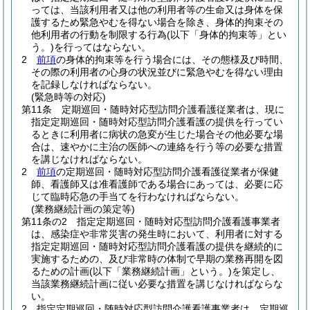
っては、当該利用者又は他の利用者等の生命又は身体を保
護するため緊急やむを得ない場合を除き、身体的拘束その
他利用者の行動を制限する行為
(以下「身体的拘束等」とい
う。)
を行ってはならない。
2
前項
の身体的拘束等を行う場合には、その態様及び時間、
その際の利用者の心身の状況並びに緊急やむを得ない理由
を記録しなければならない。
(緊急時等の対応)
第11条
定期巡回・随時対応型訪問介護看護従業者は、現に
指定定期巡回・随時対応型訪問介護看護の提供を行ってい
るときに利用者に病状の急変が生じた場合その他必要な場
合は、速やかに主治の医師への連絡を行う等の必要な措置
を講じなければならない。
2
前項
の定期巡回・随時対応型訪問介護看護従業者が保健
師、看護師又は准看護師である場合にあっては、必要に応
じて臨時応急の手当てを行わなければならない。
(業務継続計画の策定等)
第11条の2
指定定期巡回・随時対応型訪問介護看護事業者
は、感染症や非常災害の発生時において、利用者に対する
指定定期巡回・随時対応型訪問介護看護の提供を継続的に
実施するための、及び非常時の体制で早期の業務再開を図
るための計画
(以下「業務継続計画」という。)
を策定し、
当該業務継続計画に従い必要な措置を講じなければならな
い。
2
指定定期巡回・随時対応型訪問介護看護事業者は、定期巡