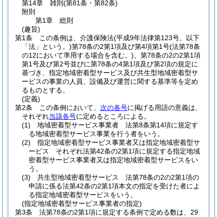
第14章
雑則
(第81条・第82条)
附則
第1章
総則
(趣旨)
第1条
この条例は、介護保険法
(平成9年法律第123号。以下
「法」という。)
第78条の2第1項及び第4項第1号
(法第78条
の12において準用する場合を含む。)
、第78条の2の2第1項
第1号及び第2号並びに第78条の4第1項及び第2項の規定に
基づき、指定地域密着型サービス及び共生型地域密着型サ
ービスの事業の人員、設備及び運営に関する基準等を定め
るものとする。
(定義)
第2条
この条例において、
次の各号
に掲げる用語の意義は、
それぞれ
当該各号
に定めるところによる。
(1)
地域密着型サービス事業者 法第8条第14項に規定す
る地域密着型サービス事業を行う者をいう。
(2)
指定地域密着型サービス事業者又は指定地域密着型サ
ービス それぞれ法第42条の2第1項に規定する指定地域
密着型サービス事業者又は指定地域密着型サービスをい
う。
(3)
共生型地域密着型サービス 法第78条の2の2第1項の
申請に係る法第42条の2第1項本文の指定を受けた者によ
る指定地域密着型サービスをいう。
(指定地域密着型サービス事業者の指定)
第3条
法第78条の2第1項に規定する条例で定める数は、29