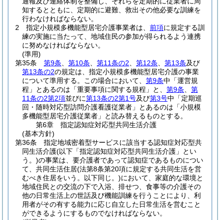
通報及び連絡体制を整備し、それらを定期的に従業者に周
知するとともに、定期的に避難、救出その他必要な訓練を
行わなければならない。
2
指定小規模多機能型居宅介護事業者は、
前項
に規定する訓
練の実施に当たって、地域住民の参加が得られるよう連携
に努めなければならない。
(準用)
第35条
第9条
、
第10条
、
第11条の2
、
第12条
、
第13条
及び
第13条の2
の規定は、指定小規模多機能型居宅介護の事業
について準用する。
この場合において、
第9条
中「運営規
程」とあるのは「重要事項に関する規程」と、
第9条
、
第
11条の2第2項
並びに
第13条の2第1号
及び
第3号
中「定期巡
回・随時対応型訪問介護看護従業者」とあるのは「小規模
多機能型居宅介護従業者」と読み替えるものとする。
第6章
指定認知症対応型共同生活介護
(基本方針)
第36条
指定地域密着型サービスに該当する認知症対応型共
同生活介護
(以下「指定認知症対応型共同生活介護」とい
う。)
の事業は、要介護者であって認知症であるものについ
て、共同生活住居
(法第8条第20項に規定する共同生活を営
むべき住居をいう。以下同じ。)
において、家庭的な環境と
地域住民との交流の下で入浴、排せつ、食事等の介護その
他の日常生活上の世話及び機能訓練を行うことにより、利
用者がその有する能力に応じ自立した日常生活を営むこと
ができるようにするものでなければならない。