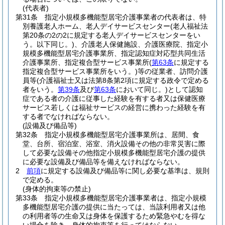
(代表者)
第31条
指定小規模多機能型居宅介護事業者の代表者は、特
別養護老人ホーム、老人デイサービスセンター
(老人福祉法
第20条の2の2に規定する老人デイサービスセンターをい
う。以下同じ。)
、介護老人保健施設、介護医療院、指定小
規模多機能型居宅介護事業所、指定認知症対応型共同生活
介護事業所、指定複合型サービス事業所
(
第63条
に規定する
指定複合型サービス事業所をいう。)
等の従業者、訪問介護
員等
(介護福祉士又は法第8条第2項に規定する政令で定める
者をいう。
第39条
及び
第63条
において同じ。)
として認知
症である者の介護に従事した経験を有する者又は保健医療
サービス若しくは福祉サービスの経営に携わった経験を有
する者でなければならない。
(設備及び備品等)
第32条
指定小規模多機能型居宅介護事業所は、居間、食
堂、台所、宿泊室、浴室、消火設備その他の非常災害に際
して必要な設備その他指定小規模多機能型居宅介護の提供
に必要な設備及び備品等を備えなければならない。
2
前項
に規定する設備及び備品等に関し必要な基準は、規則
で定める。
(身体的拘束等の禁止)
第33条
指定小規模多機能型居宅介護事業者は、指定小規模
多機能型居宅介護の提供に当たっては、当該利用者又は他
の利用者等の生命又は身体を保護するため緊急やむを得な