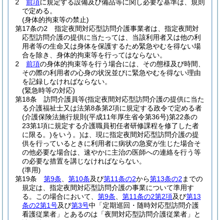
2
前項
に規定する設備及び備品等に関し必要な基準は、規則
で定める。
(身体的拘束等の禁止)
第17条の2
指定夜間対応型訪問介護事業者は、指定夜間対
応型訪問介護の提供に当たっては、当該利用者又は他の利
用者等の生命又は身体を保護するため緊急やむを得ない場
合を除き、身体的拘束等を行ってはならない。
2
前項
の身体的拘束等を行う場合には、その態様及び時間、
その際の利用者の心身の状況並びに緊急やむを得ない理由
を記録しなければならない。
(緊急時等の対応)
第18条
訪問介護員等
(指定夜間対応型訪問介護の提供に当た
る介護福祉士又は法第8条第2項に規定する政令で定める者
(介護保険法施行規則
(平成11年厚生省令第36号)
第22条の
23第1項に規定する介護職員初任者研修課程を修了した者
に限る。)
をいう。)
は、現に指定夜間対応型訪問介護の提
供を行っているときに利用者に病状の急変が生じた場合そ
の他必要な場合は、速やかに主治の医師への連絡を行う等
の必要な措置を講じなければならない。
(準用)
第19条
第9条
、
第10条
及び
第11条の2
から
第13条の2
までの
規定は、指定夜間対応型訪問介護の事業について準用す
る。
この場合において、
第9条
、
第11条の2第2項
及び
第13
条の2第1号
及び
第3号
中「定期巡回・随時対応型訪問介護
看護従業者」とあるのは「夜間対応型訪問介護従業者」と