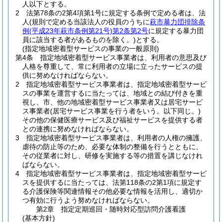
人以下とする。
2
法第78条の2第4項第1号に規定する条例で定める者は、法
人
(規則で定める当該法人の役員のうちに
萩市暴力団排除条
例
(平成23年萩市条例第21号)
第2条第2号
に規定する暴力団
員に該当する者があるものを除く。)
とする。
(指定地域密着型サービスの事業の一般原則)
第4条
指定地域密着型サービス事業者は、利用者の意思及び
人格を尊重して、常に利用者の立場に立ったサービスの提
供に努めなければならない。
2
指定地域密着型サービス事業者は、指定地域密着型サービ
スの事業を運営するに当たっては、地域との結び付きを重
視し、市、他の地域密着型サービス事業者又は居宅サービ
ス事業者
(居宅サービス事業を行う者をいう。以下同じ。)
その他の保健医療サービス及び福祉サービスを提供する者
との連携に努めなければならない。
3
指定地域密着型サービス事業者は、利用者の人権の擁護、
虐待の防止等のため、必要な体制の整備を行うとともに、
その従業者に対し、研修を実施する等の措置を講じなけれ
ばならない。
4
指定地域密着型サービス事業者は、指定地域密着型サービ
スを提供するに当たっては、法第118条の2第1項に規定す
る介護保険等関連情報その他必要な情報を活用し、適切か
つ有効に行うよう努めなければならない。
第2章
指定定期巡回・随時対応型訪問介護看護
(基本方針)