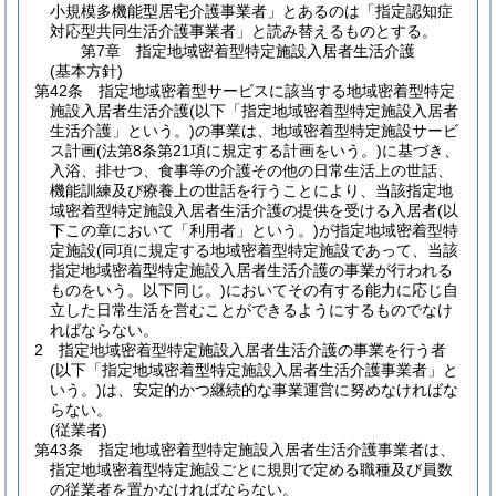
小規模多機能型居宅介護事業者」とあるのは「指定認知症
対応型共同生活介護事業者」と読み替えるものとする。
第7章
指定地域密着型特定施設入居者生活介護
(基本方針)
第42条
指定地域密着型サービスに該当する地域密着型特定
施設入居者生活介護
(以下「指定地域密着型特定施設入居者
生活介護」という。)
の事業は、地域密着型特定施設サービ
ス計画
(法第8条第21項に規定する計画をいう。)
に基づき、
入浴、排せつ、食事等の介護その他の日常生活上の世話、
機能訓練及び療養上の世話を行うことにより、当該指定地
域密着型特定施設入居者生活介護の提供を受ける入居者
(以
下この章において「利用者」という。)
が指定地域密着型特
定施設
(同項に規定する地域密着型特定施設であって、当該
指定地域密着型特定施設入居者生活介護の事業が行われる
ものをいう。以下同じ。)
においてその有する能力に応じ自
立した日常生活を営むことができるようにするものでなけ
ればならない。
2
指定地域密着型特定施設入居者生活介護の事業を行う者
(以下「指定地域密着型特定施設入居者生活介護事業者」と
いう。)
は、安定的かつ継続的な事業運営に努めなければな
らない。
(従業者)
第43条
指定地域密着型特定施設入居者生活介護事業者は、
指定地域密着型特定施設ごとに規則で定める職種及び員数
の従業者を置かなければならない。