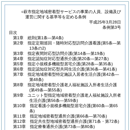
○萩市指定地域密着型サービスの事業の人員、設備及び
運営に関する基準等を定める条例
平成25年3月28日
条例第3号
目次
第1章
総則
(第1条―第4条)
第2章
指定定期巡回・随時対応型訪問介護看護
(第5条―第
13条の2)
第3章
指定夜間対応型訪問介護
(第14条―第19条)
第4章
指定認知症対応型通所介護
(第20条―第27条)
第5章
指定小規模多機能型居宅介護
(第28条―第35条)
第6章
指定認知症対応型共同生活介護
(第36条―第41条)
第7章
指定地域密着型特定施設入居者生活介護
(第42条―
第48条)
第8章
指定地域密着型介護老人福祉施設入所者生活介護
(第49条―第55条)
第9章
ユニット型指定地域密着型介護老人福祉施設入所者
生活介護
(第56条―第59条)
第10章
指定看護小規模多機能型居宅介護
(第60条―第65
条)
第11章
指定地域密着型通所介護
(第66条―第70条)
第12章
指定共生型地域密着型通所介護
(第71条・第72条)
第13章
指定療養通所介護
(第73条―第80条)