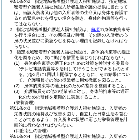
第51条の2
指定地域密着型介護老人福祉施設は、指定地域
密着型介護老人福祉施設入所者生活介護の提供に当たって
は、当該入所者又は他の入所者等の生命又は身体を保護す
るため緊急やむを得ない場合を除き、身体的拘束等を行っ
てはならない。
2
指定地域密着型介護老人福祉施設は、
前項
の身体的拘束等
を行う場合には、その態様及び時間、その際の入所者の心
身の状況並びに緊急やむを得ない理由を記録しなければな
らない。
3
指定地域密着型介護老人福祉施設は、身体的拘束等の適正
化を図るため、次に掲げる措置を講じなければならない。
(1)
身体的拘束等の適正化のための対策を検討する委員会
(テレビ電話装置等を活用して行うことができるものとす
る。)
を3月に1回以上開催するとともに、その結果につい
て、介護職員その他の従業者に周知徹底を図ること。
(2)
身体的拘束等の適正化のための指針を整備すること。
(3)
介護職員その他の従業者に対し、身体的拘束等の適正
化のための研修を定期的に実施すること。
(栄養管理)
第51条の3
指定地域密着型介護老人福祉施設は、入所者の
栄養状態の維持及び改善を図り、自立した日常生活を営む
ことができるよう、各入所者の状態に応じた栄養管理を計
画的に行わなければならない。
(口腔衛生の管理)
第51条の4
指定地域密着型介護老人福祉施設は、入所者の