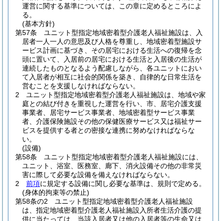
運営に関する基準については、この章に定めるところによ
る。
(基本方針)
第57条
ユニット型指定地域密着型介護老人福祉施設は、入
居者一人一人の意思及び人格を尊重し、地域密着型施設サ
ービス計画に基づき、その居宅における生活への復帰を念
頭に置いて、入居前の居宅における生活と入居後の生活が
連続したものとなるよう配慮しながら、各ユニットにおい
て入居者が相互に社会的関係を築き、自律的な日常生活を
営むことを支援しなければならない。
2
ユニット型指定地域密着型介護老人福祉施設は、地域や家
庭との結び付きを重視した運営を行い、市、居宅介護支援
事業者、居宅サービス事業者、地域密着型サービス事業
者、介護保険施設その他の保健医療サービス又は福祉サー
ビスを提供する者との密接な連携に努めなければならな
い。
(設備)
第58条
ユニット型指定地域密着型介護老人福祉施設には、
ユニット、浴室、医務室、廊下、消火設備その他の非常災
害に際して必要な設備を備えなければならない。
2
前項
に規定する設備に関し必要な基準は、規則で定める。
(身体的拘束等の禁止)
第58条の2
ユニット型指定地域密着型介護老人福祉施設
は、指定地域密着型介護老人福祉施設入所者生活介護の提
供に当たっては、当該入居者又は他の入居者等の生命又は