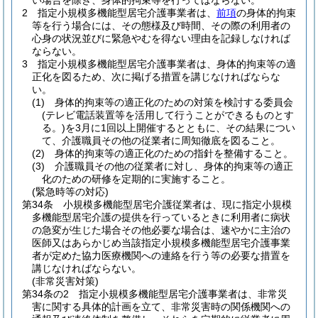
い場合を除き、身体的拘束等を行ってはならない。
2
指定小規模多機能型居宅介護事業者は、
前項
の身体的拘束
等を行う場合には、その態様及び時間、その際の利用者の
心身の状況並びに緊急やむを得ない理由を記録しなければ
ならない。
3
指定小規模多機能型居宅介護事業者は、身体的拘束等の適
正化を図るため、次に掲げる措置を講じなければならな
い。
(1)
身体的拘束等の適正化のための対策を検討する委員会
(テレビ電話装置等を活用して行うことができるものとす
る。)
を3月に1回以上開催するとともに、その結果につい
て、介護職員その他の従業者に周知徹底を図ること。
(2)
身体的拘束等の適正化のための指針を整備すること。
(3)
介護職員その他の従業者に対し、身体的拘束等の適正
化のための研修を定期的に実施すること。
(緊急時等の対応)
第34条
小規模多機能型居宅介護従業者は、現に指定小規模
多機能型居宅介護の提供を行っているときに利用者に病状
の急変が生じた場合その他必要な場合は、速やかに主治の
医師又はあらかじめ当該指定小規模多機能型居宅介護事業
者が定めた協力医療機関への連絡を行う等の必要な措置を
講じなければならない。
(非常災害対策)
第34条の2
指定小規模多機能型居宅介護事業者は、非常災
害に関する具体的計画を立て、非常災害時の関係機関への