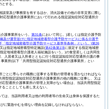
のとする。
相談室及び事務室を有するほか、消火設備その他の非常災害に際し
症対応型通所介護事業所において行われる指定認知症対応型通所介
活介護事業所をいう。
第31条
において同じ。)
若しくは指定介護予防
備及び運営並びに指定地域密着型介護予防サービスに係る介護予
以下「指定地域密着型介護予防サービス基準等条例」という。)
第26
又は指定地域密着型特定施設
(
第42条第1項
に規定する指定地域密
指定地域密着型介護老人福祉施設をいう。)
の食堂若しくは共同生
者、入居者又は入所者とともに行う指定認知症対応型通所介護の事
う事業所
(以下「共用型指定認知症対応型通所介護事業所」とい
所ごとに専らその職務に従事する常勤の管理者を置かなければなら
共用型指定認知症対応型通所介護事業所の他の職務に従事し、又は
対応型通所介護事業所の管理上支障がない場合は、当該共用型指定
することとしても差し支えない。
っては、当該利用者又は他の利用者等の生命又は身体を保護するた
並びに緊急やむを得ない理由を記録しなければならない。