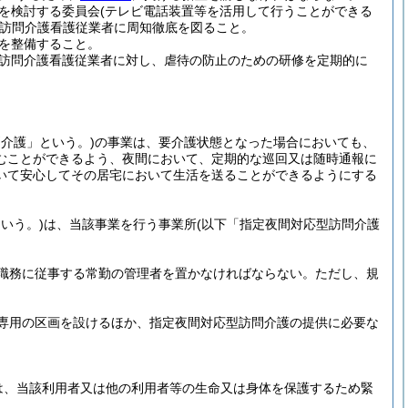
を検討する委員会
(テレビ電話装置等を活用して行うことができる
訪問介護看護従業者に周知徹底を図ること。
を整備すること。
訪問介護看護従業者に対し、虐待の防止のための研修を定期的に
介護」という。)
の事業は、要介護状態となった場合においても、
むことができるよう、夜間において、定期的な巡回又は随時通報に
いて安心してその居宅において生活を送ることができるようにする
いう。)
は、当該事業を行う事業所
(以下「指定夜間対応型訪問介護
職務に従事する常勤の管理者を置かなければならない。
ただし、規
専用の区画を設けるほか、指定夜間対応型訪問介護の提供に必要な
は、当該利用者又は他の利用者等の生命又は身体を保護するため緊