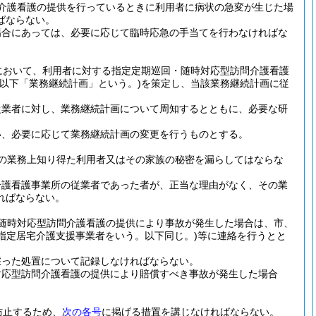
介護看護の提供を行っているときに利用者に病状の急変が生じた場
ばならない。
場合にあっては、必要に応じて臨時応急の手当てを行わなければな
において、利用者に対する指定定期巡回・随時対応型訪問介護看護
(以下「業務継続計画」という。)
を策定し、当該業務継続計画に従
従業者に対し、業務継続計画について周知するとともに、必要な研
い、必要に応じて業務継続計画の変更を行うものとする。
の業務上知り得た利用者又はその家族の秘密を漏らしてはならな
介護看護事業所の従業者であった者が、正当な理由がなく、その業
ればならない。
随時対応型訪問介護看護の提供により事故が発生した場合は、市、
る指定居宅介護支援事業者をいう。以下同じ。)
等に連絡を行うとと
採った処置について記録しなければならない。
対応型訪問介護看護の提供により賠償すべき事故が発生した場合
防止するため、
次の各号
に掲げる措置を講じなければならない。