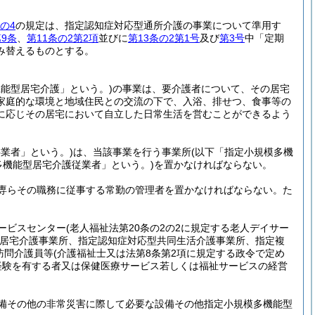
の4
の規定は、指定認知症対応型通所介護の事業について準用す
9条
、
第11条の2第2項
並びに
第13条の2第1号
及び
第3号
中「定期
み替えるものとする。
機能型居宅介護」という。)
の事業は、要介護者について、その居宅
家庭的な環境と地域住民との交流の下で、入浴、排せつ、食事等の
に応じその居宅において自立した日常生活を営むことができるよう
業者」という。)
は、当該事業を行う事業所
(以下「指定小規模多機
多機能型居宅介護従業者」という。)
を置かなければならない。
専らその職務に従事する常勤の管理者を置かなければならない。
た
ービスセンター
(老人福祉法第20条の2の2に規定する老人デイサー
居宅介護事業所、指定認知症対応型共同生活介護事業所、指定複
訪問介護員等
(介護福祉士又は法第8条第2項に規定する政令で定め
経験を有する者又は保健医療サービス若しくは福祉サービスの経営
備その他の非常災害に際して必要な設備その他指定小規模多機能型