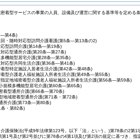
域密着型サービスの事業の人員、設備及び運営に関する基準等を定める
条―第4条)
巡回・随時対応型訪問介護看護
(第5条―第13条の2)
対応型訪問介護
(第14条―第19条)
症対応型通所介護
(第20条―第27条)
模多機能型居宅介護
(第28条―第35条)
症対応型共同生活介護
(第36条―第41条)
密着型特定施設入居者生活介護
(第42条―第48条)
密着型介護老人福祉施設入所者生活介護
(第49条―第55条)
型指定地域密着型介護老人福祉施設入所者生活介護
(第56条―第59条)
小規模多機能型居宅介護
(第60条―第65条)
密着型通所介護
(第66条―第70条)
型地域密着型通所介護
(第71条・第72条)
通所介護
(第73条―第80条)
1条・第82条)
、介護保険法
(平成9年法律第123号。以下「法」という。)
第78条の2第1
1項第1号及び第2号並びに第78条の4第1項及び第2項の規定に基づき