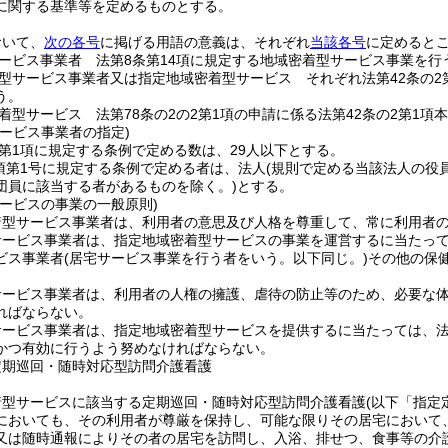
に関する基準等を定めるものとする。
おいて、
次の各号
に掲げる用語の意義は、それぞれ
当該各号
に定めると
ービス事業者 法第8条第14項に規定する地域密着型サービス事業を行
型サービス事業者又は指定地域密着型サービス それぞれ法第42条の2
う。
着型サービス 法第78条の2の2第1項の申請に係る法第42条の2第1
ービス事業者の指定)
2第1項に規定する条例で定める数は、29人以下とする。
4項第1号に規定する条例で定める者は、法人
(規則で定める当該法人の役
団員に該当する者があるものを除く。)
とする。
サービスの事業の一般原則)
着型サービス事業者は、利用者の意思及び人格を尊重して、常に利用者
サービス事業者は、指定地域密着型サービスの事業を運営するに当たっ
ビス事業者
(居宅サービス事業を行う者をいう。以下同じ。)
その他の保
サービス事業者は、利用者の人権の擁護、虐待の防止等のため、必要な
ればならない。
ービス事業者は、指定地域密着型サービスを提供するに当たっては、法第
かつ有効に行うよう努めなければならない。
定期巡回・随時対応型訪問介護看護
着型サービスに該当する定期巡回・随時対応型訪問介護看護
(以下「指定
においても、その利用者が尊厳を保持し、可能な限りその居宅において
又は随時通報によりその者の居宅を訪問し、入浴、排せつ、食事等の介