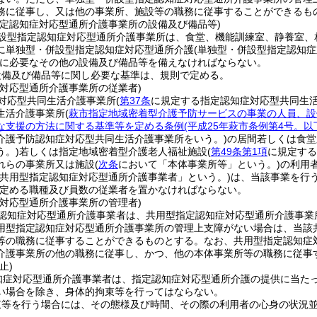
務に従事し、又は他の事業所、施設等の職務に従事することができるも
指定認知症対応型通所介護事業所の設備及び備品等)
設型指定認知症対応型通所介護事業所は、食堂、機能訓練室、静養室、
に単独型・併設型指定認知症対応型通所介護
(単独型・併設型指定認知
に必要なその他の設備及び備品等を備えなければならない。
設備及び備品等に関し必要な基準は、規則で定める。
症対応型通所介護事業所の従業者)
対応型共同生活介護事業所
(
第37条
に規定する指定認知症対応型共同生
生活介護事業所
(
萩市指定地域密着型介護予防サービスの事業の人員、設
な支援の方法に関する基準等を定める条例
(平成25年萩市条例第4号。
介護予防認知症対応型共同生活介護事業所をいう。)
の居間若しくは食堂
う。)
若しくは指定地域密着型介護老人福祉施設
(
第49条第1項
に規定する
れらの事業所又は施設
(
次条
において「本体事業所等」という。)
の利用
「共用型指定認知症対応型通所介護事業者」という。)
は、当該事業を行
定める職種及び員数の従業者を置かなければならない。
症対応型通所介護事業所の管理者)
認知症対応型通所介護事業者は、共用型指定認知症対応型通所介護事業
用型指定認知症対応型通所介護事業所の管理上支障がない場合は、当該
等の職務に従事することができるものとする。
なお、共用型指定認知症
介護事業所の他の職務に従事し、かつ、他の本体事業所等の職務に従事
止)
知症対応型通所介護事業者は、指定認知症対応型通所介護の提供に当た
い場合を除き、身体的拘束等を行ってはならない。
束等を行う場合には、その態様及び時間、その際の利用者の心身の状況