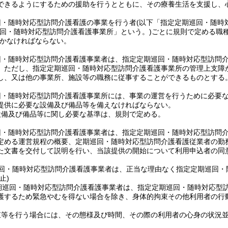
できるようにするための援助を行うとともに、その療養生活を支援し、
回・随時対応型訪問介護看護の事業を行う者
(以下「指定定期巡回・随時
巡回・随時対応型訪問介護看護事業所」という。)
ごとに規則で定める職
かなければならない。
回・随時対応型訪問介護看護事業者は、指定定期巡回・随時対応型訪問
。
ただし、指定定期巡回・随時対応型訪問介護看護事業所の管理上支障
し、又は他の事業所、施設等の職務に従事することができるものとする
回・随時対応型訪問介護看護事業所には、事業の運営を行うために必要
提供に必要な設備及び備品等を備えなければならない。
設備及び備品等に関し必要な基準は、規則で定める。
回・随時対応型訪問介護看護事業者は、指定定期巡回・随時対応型訪問
定める運営規程の概要、定期巡回・随時対応型訪問介護看護従業者の勤
た文書を交付して説明を行い、当該提供の開始について利用申込者の同
回・随時対応型訪問介護看護事業者は、正当な理由なく指定定期巡回・
止)
期巡回・随時対応型訪問介護看護事業者は、指定定期巡回・随時対応型
護するため緊急やむを得ない場合を除き、身体的拘束その他利用者の行
束等を行う場合には、その態様及び時間、その際の利用者の心身の状況