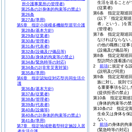
生活を送ることが
所介護事業所の管理者)
(従業者)
第25条の2
(身体的拘束等の禁止)
第6条
指定定期巡
第26条
(以下「指定定期
第27条
(準用)
者」という。)
を置
第5章
指定小規模多機能型居宅介護
(管理者)
第28条
(基本方針)
第7条
指定定期巡
第29条
(従業者)
なければならない
第30条
(管理者)
の他の職務に従事
第31条
(代表者)
(設備及び備品等)
第32条
(設備及び備品等)
第8条
指定定期巡
第33条
(身体的拘束等の禁止)
型訪問介護看護の
第34条
(緊急時等の対応)
2
前項
に規定する
第34条の2
(非常災害対策)
(説明及び同意)
第35条
(準用)
第9条
指定定期巡
第6章
指定認知症対応型共同生活介
族に対し、規則で
護
る重要事項を記し
第36条
(基本方針)
(提供拒否の禁止)
第37条
(従業者)
第10条
指定定期巡
第38条
(管理者)
(身体的拘束等の禁
第39条
(代表者)
第10条の2
指定定
第40条
(設備等)
生命又は身体を保
第40条の2
(身体的拘束等の禁止)
ない。
第41条
(準用)
2
前項
の身体的拘
第7章
指定地域密着型特定施設入居
(緊急時等の対応)
者生活介護