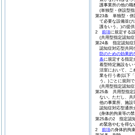
護事業所の他の職
(単独型・併設型
第23条
単独型・併
て必要な設備並び
護をいう。)
の提供
2
前項
に規定する
(共用型指定認知
第24条
指定認知症
認知症対応型共同
防のための効果的
条
に規定する指定
着型特定施設をい
活室において、こ
業を行う者
(以下
う。)
ごとに規則で
(共用型指定認知
第25条
共用型指定
ない。
ただし、共
他の事業所、施設
認知症対応型通所
(身体的拘束等の禁
第25条の2
指定認
め緊急やむを得な
2
前項
の身体的拘