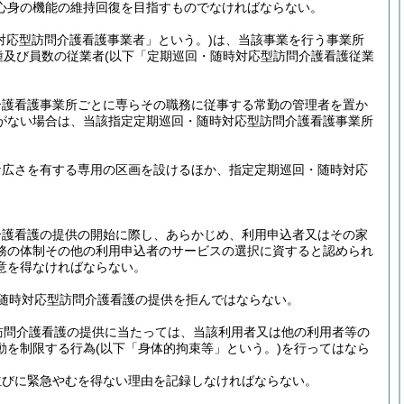
心身の機能の維持回復を目指すものでなければならない。
対応型訪問介護看護事業者」という。)
は、当該事業を行う事業所
種及び員数の従業者
(以下「定期巡回・随時対応型訪問介護看護従業
介護看護事業所ごとに専らその職務に従事する常勤の管理者を置か
がない場合は、当該指定定期巡回・随時対応型訪問介護看護事業所
。
な広さを有する専用の区画を設けるほか、指定定期巡回・随時対応
介護看護の提供の開始に際し、あらかじめ、利用申込者又はその家
務の体制その他の利用申込者のサービスの選択に資すると認められ
意を得なければならない。
随時対応型訪問介護看護の提供を拒んではならない。
訪問介護看護の提供に当たっては、当該利用者又は他の利用者等の
動を制限する行為
(以下「身体的拘束等」という。)
を行ってはなら
並びに緊急やむを得ない理由を記録しなければならない。