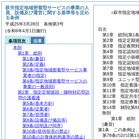
萩市指定地域密着型サービスの事業の人
員、設備及び運営に関する基準等を定め
○萩市指定地
る条例
平成25年3月28日 条例第3号
目次
(令和6年4月1日施行)
第1章
総則
(第1
第2章
指定定期
条項目次
沿革
第3章
指定夜間
本則
第4章
指定認知
第1章
総則
第5章
指定小規
第1条
(趣旨)
第6章
指定認知
第2条
(定義)
第7章
指定地域
第3条
(指定地域密着型サービス事
第8章
指定地域
業者の指定)
第9章
ユニット
第4条
(指定地域密着型サービスの
第10章
指定看護
事業の一般原則)
第11章
指定地域
第2章
指定定期巡回・随時対応型訪
第12章
指定共生
問介護看護
第13章
指定療養
第5条
(基本方針)
第14章
雑則
(第8
第6条
(従業者)
附則
第7条
(管理者)
第1章
総則
第8条
(設備及び備品等)
(趣旨)
第9条
(説明及び同意)
第1条
この条例は
第10条
(提供拒否の禁止)
第78条の2の2第
第10条の2
(身体的拘束等の禁止)