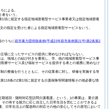
ころによる。
う者をいう。
第1項に規定する指定地域密着型サービス事業者又は指定地域密着
項本文の指定を受けた者による指定地域密着型サービスをいう。
員のうちに
萩市暴力団排除条例
(平成23年萩市条例第21号)
第2条第2
の立場に立ったサービスの提供に努めなければならない。
ては、地域との結び付きを重視し、市、他の地域密着型サービス事
健医療サービス及び福祉サービスを提供する者との連携に努めなけ
体制の整備を行うとともに、その従業者に対し、研修を実施する等
118条の2第1項に規定する介護保険等関連情報その他必要な情
定期巡回・随時対応型訪問介護看護」という。)
の事業は、要介護
、その有する能力に応じ自立した日常生活を営むことができるよ
護、日常生活上の緊急時の対応その他の安心してその居宅において