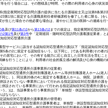
束等を行う場合には、その態様及び時間、その際の利用者の心身の状況
等
(指定夜間対応型訪問介護の提供に当たる介護福祉士又は法第8条第2
の23第1項に規定する介護職員初任者研修課程を修了した者に限る。)
を
変が生じた場合その他必要な場合は、速やかに主治の医師への連絡を行
0条
及び
第11条の2
から
第13条の2
までの規定は、指定夜間対応型訪問介
の2第1号
及び
第3号
中「定期巡回・随時対応型訪問介護看護従業者」と
認知症対応型通所介護
着型サービスに該当する認知症対応型通所介護
(以下「指定認知症対応
法第5条の2に規定する認知症をいう。以下同じ。)
である利用者
(その者
その居宅において、その有する能力に応じ自立した日常生活を営むこと
訓練を行うことにより、利用者の社会的孤立感の解消及び心身の機能の
い。
指定認知症対応型通所介護事業所の従業者)
認知症対応型通所介護
(特別養護老人ホーム等
(特別養護老人ホーム
(老
下同じ。)
、同法第20条の4に規定する養護老人ホーム、病院、診療所
併設されていない事業所において行われる指定認知症対応型通所介護を
に併設されている事業所において行われる指定認知症対応型通所介護をい
いう。)
は、当該事業を行う事業所
(以下「単独型・併設型指定認知症対
ればならない。
指定認知症対応型通所介護事業所の管理者)
設型指定認知症対応型通所介護事業者は、単独型・併設型指定認知症対
ない。
ただし、単独型・併設型指定認知症対応型通所介護事業所の管理