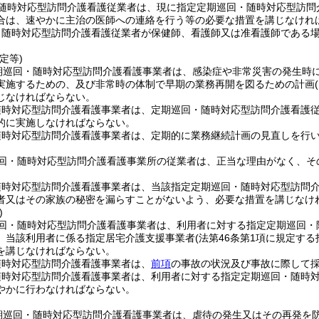
随時対応型訪問介護看護従業者は、現に指定定期巡回・随時対応型訪問
合は、速やかに主治の医師への連絡を行う等の必要な措置を講じなけれ
・随時対応型訪問介護看護従業者が保健師、看護師又は准看護師である
定等)
期巡回・随時対応型訪問介護看護事業者は、感染症や非常災害の発生時
実施するための、及び非常時の体制で早期の業務再開を図るための計画
じなければならない。
随時対応型訪問介護看護事業者は、定期巡回・随時対応型訪問介護看護
的に実施しなければならない。
随時対応型訪問介護看護事業者は、定期的に業務継続計画の見直しを行
回・随時対応型訪問介護看護事業所の従業者は、正当な理由がなく、そ
随時対応型訪問介護看護事業者は、当該指定定期巡回・随時対応型訪問
者又はその家族の秘密を漏らすことがないよう、必要な措置を講じなけ
)
回・随時対応型訪問介護看護事業者は、利用者に対する指定定期巡回・
、当該利用者に係る指定居宅介護支援事業者
(法第46条第1項に規定す
を講じなければならない。
随時対応型訪問介護看護事業者は、
前項
の事故の状況及び事故に際して
随時対応型訪問介護看護事業者は、利用者に対する指定定期巡回・随時
やかに行わなければならない。
期巡回・随時対応型訪問介護看護事業者は、虐待の発生又はその再発を