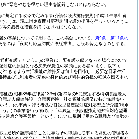
並びに緊急やむを得ない理由を記録しなければならない。
項に規定する政令で定める者
(介護保険法施行規則
(平成11年厚生省
いう。)
は、現に指定夜間対応型訪問介護の提供を行っているときに
う等の必要な措置を講じなければならない。
護の事業について準用する。
この場合において、
第9条
、
第11条の
あるのは「夜間対応型訪問介護従業者」と読み替えるものとする。
型通所介護」という。)
の事業は、要介護状態となった場合において
の認知症の原因となる疾患が急性の状態にある者を除く。以下同
ができるよう生活機能の維持又は向上を目指し、必要な日常生活
維持並びに利用者の家族の身体的及び精神的負担の軽減を図るもの
人福祉法
(昭和38年法律第133号)
第20条の5に規定する特別養護老人
、介護老人保健施設、介護医療院、社会福祉施設又は特定施設をい
いう。)
の事業を行う者及び併設型指定認知症対応型通所介護
(特別
う。)
の事業を行う者
(以下「単独型・併設型指定認知症対応型通
応型通所介護事業所」という。)
ごとに規則で定める職種及び員数の
応型通所介護事業所ごとに専らその職務に従事する常勤の管理者を
上支障がない場合は、当該単独型・併設型指定認知症対応型通所介