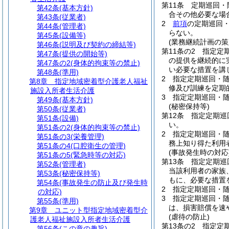
第11条
定期巡回・
第42条
(基本方針)
合その他必要な場
第43条
(従業者)
2
前項
の定期巡回
第44条
(管理者)
らない。
第45条
(設備等)
(業務継続計画の策
第46条
(説明及び契約の締結等)
第11条の2
指定定
第47条
(提供の開始等)
の提供を継続的に
第47条の2
(身体的拘束等の禁止)
い必要な措置を講
第48条
(準用)
2
指定定期巡回・
第8章
指定地域密着型介護老人福祉
修及び訓練を定期
施設入所者生活介護
3
指定定期巡回・
第49条
(基本方針)
(秘密保持等)
第50条
(従業者)
第12条
指定定期巡
第51条
(設備)
い。
第51条の2
(身体的拘束等の禁止)
2
指定定期巡回・
第51条の3
(栄養管理)
務上知り得た利用
第51条の4
(口腔衛生の管理)
(事故発生時の対応
第51条の5
(緊急時等の対応)
第13条
指定定期巡
第52条
(管理者)
当該利用者の家族
第53条
(秘密保持等)
もに、必要な措置
第54条
(事故発生の防止及び発生時
2
指定定期巡回・
の対応)
3
指定定期巡回・
第55条
(準用)
は、損害賠償を速
第9章
ユニット型指定地域密着型介
(虐待の防止)
護老人福祉施設入所者生活介護
第13条の2
指定定
第56条
(この章の趣旨)