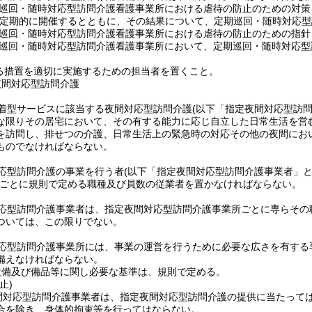
巡回・随時対応型訪問介護看護事業所における虐待の防止のための対策
定期的に開催するとともに、その結果について、定期巡回・随時対応型
巡回・随時対応型訪問介護看護事業所における虐待の防止のための指針
巡回・随時対応型訪問介護看護事業所において、定期巡回・随時対応型
る措置を適切に実施するための担当者を置くこと。
夜間対応型訪問介護
着型サービスに該当する夜間対応型訪問介護
(以下「指定夜間対応型訪問
な限りその居宅において、その有する能力に応じ自立した日常生活を営
を訪問し、排せつの介護、日常生活上の緊急時の対応その他の夜間にお
ものでなければならない。
応型訪問介護の事業を行う者
(以下「指定夜間対応型訪問介護事業者」と
ごとに規則で定める職種及び員数の従業者を置かなければならない。
応型訪問介護事業者は、指定夜間対応型訪問介護事業所ごとに専らその
ついては、この限りでない。
応型訪問介護事業所には、事業の運営を行うために必要な広さを有する
備えなければならない。
設備及び備品等に関し必要な基準は、規則で定める。
止)
間対応型訪問介護事業者は、指定夜間対応型訪問介護の提供に当たって
合を除き、身体的拘束等を行ってはならない。