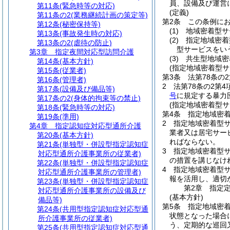
員、設備及び運営
第11条
(緊急時等の対応)
(定義)
第11条の2
(業務継続計画の策定等)
第2条
この条例に
第12条
(秘密保持等)
(1)
地域密着型サ
第13条
(事故発生時の対応)
(2)
指定地域密着
第13条の2
(虐待の防止)
型サービスをい
第3章
指定夜間対応型訪問介護
(3)
共生型地域密
第14条
(基本方針)
(指定地域密着型サ
第15条
(従業者)
第3条
法第78条の
第16条
(管理者)
2
法第78条の2第
第17条
(設備及び備品等)
号
に規定する暴力
第17条の2
(身体的拘束等の禁止)
(指定地域密着型
第18条
(緊急時等の対応)
第4条
指定地域密
第19条
(準用)
2
指定地域密着型
第4章
指定認知症対応型通所介護
業者又は居宅サー
第20条
(基本方針)
ればならない。
第21条
(単独型・併設型指定認知症
3
指定地域密着型
対応型通所介護事業所の従業者)
の措置を講じなけ
第22条
(単独型・併設型指定認知症
4
指定地域密着型サ
対応型通所介護事業所の管理者)
報を活用し、適切
第23条
(単独型・併設型指定認知症
第2章
指定
対応型通所介護事業所の設備及び
(基本方針)
備品等)
第5条
指定地域密
第24条
(共用型指定認知症対応型通
状態となった場合
所介護事業所の従業者)
う、定期的な巡回
第25条
(共用型指定認知症対応型通