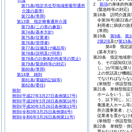
介護
2
前項
の身体的拘
第71条
(指定共生型地域密着型通所
(緊急時等の対応)
介護の基準)
第18条
訪問介護員
第72条
(準用)
令第36号)
第22条
第13章
指定療養通所介護
利用者に病状の急
第73条
(この章の趣旨)
(準用)
第74条
(基本方針)
第19条
第9条
、
第1
第75条
(従業者)
2第2項
及び
第13条
第76条
(管理者)
第4章
指定
第77条
(設備及び備品等)
(基本方針)
第78条
(説明及び同意)
第20条
指定地域密
第78条の2
(身体的拘束等の禁止)
も、その認知症
(
第79条
(緊急時等の対応)
じ。)
が可能な限り
第80条
(準用)
上の世話及び機能
第14章
雑則
でなければならな
第81条
(電磁的記録等)
(単独型・併設型
第82条
(委任)
第21条
単独型指定
附則
ホームをいう。以
附則
(平成27年3月27日条例第17号)
う。以下同じ。)
に
附則
(平成28年3月28日条例第16号)
養護老人ホーム等
附則
(平成30年3月26日条例第13号)
所介護事業者」と
附則
(令和3年3月25日条例第6号)
従業者を置かなけ
附則
(令和6年3月26日条例第11号)
(単独型・併設型
第22条
単独型・併
置かなければなら