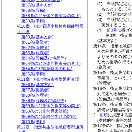
(1)
当該指定定期
第57条
(基本方針)
ものとする。)
を
第58条
(設備)
(2)
当該指定定期
第58条の2
(身体的拘束等の禁止)
(3)
当該指定定期
第59条
(準用)
実施すること。
第10章
指定看護小規模多機能型居
(4)
前3号
に掲げ
宅介護
第3章
指定
第60条
(基本方針)
(基本方針)
第61条
(従業者)
第14条
指定地域密
第62条
(管理者)
その利用者が可能
第63条
(代表者)
よりその者の居宅
第64条
(設備及び備品等)
ための援助を行う
第64条の2
(身体的拘束等の禁止)
(従業者)
第64条の3
(緊急時等の対応)
第15条
指定夜間対
第65条
(準用)
事業所」という。)
第11章
指定地域密着型通所介護
(管理者)
第66条
(基本方針)
第16条
指定夜間対
第67条
(従業者)
則で定める場合に
第68条
(管理者)
(設備及び備品等)
第69条
(設備及び備品等)
第17条
指定夜間対
第69条の2
(身体的拘束等の禁止)
設備及び備品等を
第69条の3
(非常災害対策)
2
前項
に規定する
第69条の4
(事故発生時の対応)
(身体的拘束等の禁
第70条
(準用)
第17条の2
指定夜
第12章
指定共生型地域密着型通所
急やむを得ない場