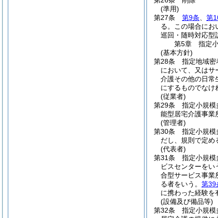
第26条
削除
(準用)
第27条
第9条
、
第1
る。
この場合にお
巡回・随時対応型
第5章
指定
(基本方針)
第28条
指定地域密
において、又はサ
介護その他の日常
にするものでなけ
(従業者)
第29条
指定小規模
能型居宅介護事業
(管理者)
第30条
指定小規模
だし、規則で定め
(代表者)
第31条
指定小規模
ビスセンターをい
合型サービス事業
る者をいう。
第39
に携わった経験を
(設備及び備品等)
第32条
指定小規模