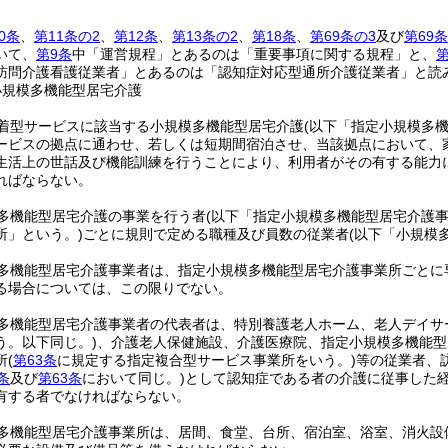
0条
、
第11条の2
、
第12条
、
第13条の2
、
第18条
、
第69条の3
及び
第69条
いて、
第9条
中「運営規程」とあるのは「重要事項に関する規程」と、
第
訪問介護看護従業者」とあるのは「認知症対応型通所介護従業者」と読
小規模多機能型居宅介護
着型サービスに該当する小規模多機能型居宅介護
(以下「指定小規模多
ービスの拠点に通わせ、若しくは短期間宿泊させ、当該拠点において、
生活上の世話及び機能訓練を行うことにより、利用者がその有する能力
ればならない。
多機能型居宅介護の事業を行う者
(以下「指定小規模多機能型居宅介護事
所」という。)
ごとに規則で定める職種及び員数の従業者
(以下「小規模
多機能型居宅介護事業者は、指定小規模多機能型居宅介護事業所ごとに
る場合については、この限りでない。
多機能型居宅介護事業者の代表者は、特別養護老人ホーム、老人デイサ
う。以下同じ。)
、介護老人保健施設、介護医療院、指定小規模多機能型
所
(
第63条
に規定する指定複合型サービス事業所をいう。)
等の従業者、
条
及び
第63条
において同じ。)
として認知症である者の介護に従事した
有する者でなければならない。
多機能型居宅介護事業所は、居間、食堂、台所、宿泊室、浴室、消火設