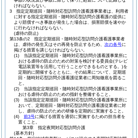
事故の状況及び事故に際して採った処置について記録しな
ければならない。
3
指定定期巡回・随時対応型訪問介護看護事業者は、利用者
に対する指定定期巡回・随時対応型訪問介護看護の提供に
より賠償すべき事故が発生した場合は、損害賠償を速やか
に行わなければならない。
(虐待の防止)
第13条の2
指定定期巡回・随時対応型訪問介護看護事業者
は、虐待の発生又はその再発を防止するため、
次の各号
に
掲げる措置を講じなければならない。
(1)
当該指定定期巡回・随時対応型訪問介護看護事業所に
おける虐待の防止のための対策を検討する委員会
(テレビ
電話装置等を活用して行うことができるものとする。)
を
定期的に開催するとともに、その結果について、定期巡
回・随時対応型訪問介護看護従業者に周知徹底を図るこ
と。
(2)
当該指定定期巡回・随時対応型訪問介護看護事業所に
おける虐待の防止のための指針を整備すること。
(3)
当該指定定期巡回・随時対応型訪問介護看護事業所に
おいて、定期巡回・随時対応型訪問介護看護従業者に対
し、虐待の防止のための研修を定期的に実施すること。
(4)
前3号
に掲げる措置を適切に実施するための担当者を
置くこと。
第3章
指定夜間対応型訪問介護
(基本方針)