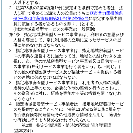
人以下とする。
2
法第78条の2第4項第1号に規定する条例で定める者は、法
人
(規則で定める当該法人の役員のうちに
萩市暴力団排除条
例
(平成23年萩市条例第21号)
第2条第2号
に規定する暴力団
員に該当する者があるものを除く。)
とする。
(指定地域密着型サービスの事業の一般原則)
第4条
指定地域密着型サービス事業者は、利用者の意思及び
人格を尊重して、常に利用者の立場に立ったサービスの提
供に努めなければならない。
2
指定地域密着型サービス事業者は、指定地域密着型サービ
スの事業を運営するに当たっては、地域との結び付きを重
視し、市、他の地域密着型サービス事業者又は居宅サービ
ス事業者
(居宅サービス事業を行う者をいう。以下同じ。)
その他の保健医療サービス及び福祉サービスを提供する者
との連携に努めなければならない。
3
指定地域密着型サービス事業者は、利用者の人権の擁護、
虐待の防止等のため、必要な体制の整備を行うとともに、
その従業者に対し、研修を実施する等の措置を講じなけれ
ばならない。
4
指定地域密着型サービス事業者は、指定地域密着型サービ
スを提供するに当たっては、法第118条の2第1項に規定す
る介護保険等関連情報その他必要な情報を活用し、適切か
つ有効に行うよう努めなければならない。
第2章
指定定期巡回・随時対応型訪問介護看護
(基本方針)