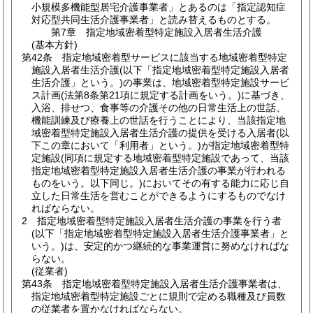
小規模多機能型居宅介護事業者」とあるのは「指定認知症
対応型共同生活介護事業者」と読み替えるものとする。
第7章
指定地域密着型特定施設入居者生活介護
(基本方針)
第42条
指定地域密着型サービスに該当する地域密着型特定
施設入居者生活介護
(以下「指定地域密着型特定施設入居者
生活介護」という。)
の事業は、地域密着型特定施設サービ
ス計画
(法第8条第21項に規定する計画をいう。)
に基づき、
入浴、排せつ、食事等の介護その他の日常生活上の世話、
機能訓練及び療養上の世話を行うことにより、当該指定地
域密着型特定施設入居者生活介護の提供を受ける入居者
(以
下この章において「利用者」という。)
が指定地域密着型特
定施設
(同項に規定する地域密着型特定施設であって、当該
指定地域密着型特定施設入居者生活介護の事業が行われる
ものをいう。以下同じ。)
においてその有する能力に応じ自
立した日常生活を営むことができるようにするものでなけ
ればならない。
2
指定地域密着型特定施設入居者生活介護の事業を行う者
(以下「指定地域密着型特定施設入居者生活介護事業者」と
いう。)
は、安定的かつ継続的な事業運営に努めなければな
らない。
(従業者)
第43条
指定地域密着型特定施設入居者生活介護事業者は、
指定地域密着型特定施設ごとに規則で定める職種及び員数
の従業者を置かなければならない。