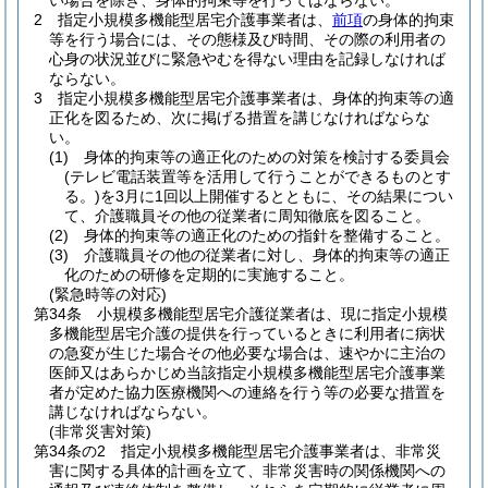
い場合を除き、身体的拘束等を行ってはならない。
2
指定小規模多機能型居宅介護事業者は、
前項
の身体的拘束
等を行う場合には、その態様及び時間、その際の利用者の
心身の状況並びに緊急やむを得ない理由を記録しなければ
ならない。
3
指定小規模多機能型居宅介護事業者は、身体的拘束等の適
正化を図るため、次に掲げる措置を講じなければならな
い。
(1)
身体的拘束等の適正化のための対策を検討する委員会
(テレビ電話装置等を活用して行うことができるものとす
る。)
を3月に1回以上開催するとともに、その結果につい
て、介護職員その他の従業者に周知徹底を図ること。
(2)
身体的拘束等の適正化のための指針を整備すること。
(3)
介護職員その他の従業者に対し、身体的拘束等の適正
化のための研修を定期的に実施すること。
(緊急時等の対応)
第34条
小規模多機能型居宅介護従業者は、現に指定小規模
多機能型居宅介護の提供を行っているときに利用者に病状
の急変が生じた場合その他必要な場合は、速やかに主治の
医師又はあらかじめ当該指定小規模多機能型居宅介護事業
者が定めた協力医療機関への連絡を行う等の必要な措置を
講じなければならない。
(非常災害対策)
第34条の2
指定小規模多機能型居宅介護事業者は、非常災
害に関する具体的計画を立て、非常災害時の関係機関への