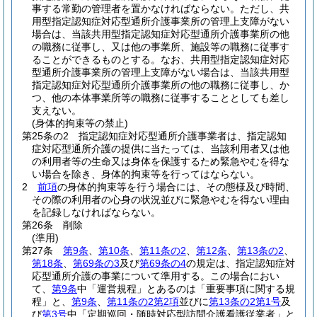
事する常勤の管理者を置かなければならない。
ただし、共
用型指定認知症対応型通所介護事業所の管理上支障がない
場合は、当該共用型指定認知症対応型通所介護事業所の他
の職務に従事し、又は他の事業所、施設等の職務に従事す
ることができるものとする。
なお、共用型指定認知症対応
型通所介護事業所の管理上支障がない場合は、当該共用型
指定認知症対応型通所介護事業所の他の職務に従事し、か
つ、他の本体事業所等の職務に従事することとしても差し
支えない。
(身体的拘束等の禁止)
第25条の2
指定認知症対応型通所介護事業者は、指定認知
症対応型通所介護の提供に当たっては、当該利用者又は他
の利用者等の生命又は身体を保護するため緊急やむを得な
い場合を除き、身体的拘束等を行ってはならない。
2
前項
の身体的拘束等を行う場合には、その態様及び時間、
その際の利用者の心身の状況並びに緊急やむを得ない理由
を記録しなければならない。
第26条
削除
(準用)
第27条
第9条
、
第10条
、
第11条の2
、
第12条
、
第13条の2
、
第18条
、
第69条の3
及び
第69条の4
の規定は、指定認知症対
応型通所介護の事業について準用する。
この場合におい
て、
第9条
中「運営規程」とあるのは「重要事項に関する規
程」と、
第9条
、
第11条の2第2項
並びに
第13条の2第1号
及
び
第3号
中「定期巡回・随時対応型訪問介護看護従業者」と