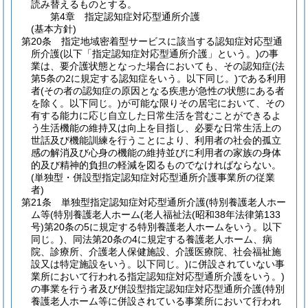
読み替えるものとする。
第4章
指定認知症対応型通所介護
(基本方針)
第20条
指定地域密着型サービスに該当する認知症対応型通
所介護
(以下「指定認知症対応型通所介護」という。)
の事
業は、要介護状態となった場合においても、その認知症
(法
第5条の2に規定する認知症をいう。以下同じ。)
である利用
者
(その者の認知症の原因となる疾患が急性の状態にある者
を除く。以下同じ。)
が可能な限りその居宅において、その
有する能力に応じ自立した日常生活を営むことができるよ
う生活機能の維持又は向上を目指し、必要な日常生活上の
世話及び機能訓練を行うことにより、利用者の社会的孤立
感の解消及び心身の機能の維持並びに利用者の家族の身体
的及び精神的負担の軽減を図るものでなければならない。
(単独型・併設型指定認知症対応型通所介護事業所の従業
者)
第21条
単独型指定認知症対応型通所介護
(特別養護老人ホー
ム等
(特別養護老人ホーム
(老人福祉法
(昭和38年法律第133
号)
第20条の5に規定する特別養護老人ホームをいう。以下
同じ。)
、同法第20条の4に規定する養護老人ホーム、病
院、診療所、介護老人保健施設、介護医療院、社会福祉施
設又は特定施設をいう。以下同じ。)
に併設されていない事
業所において行われる指定認知症対応型通所介護をいう。)
の事業を行う者及び併設型指定認知症対応型通所介護
(特別
養護老人ホーム等に併設されている事業所において行われ