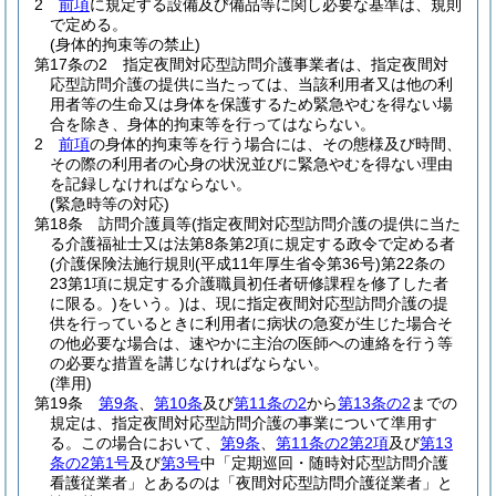
2
前項
に規定する設備及び備品等に関し必要な基準は、規則
で定める。
(身体的拘束等の禁止)
第17条の2
指定夜間対応型訪問介護事業者は、指定夜間対
応型訪問介護の提供に当たっては、当該利用者又は他の利
用者等の生命又は身体を保護するため緊急やむを得ない場
合を除き、身体的拘束等を行ってはならない。
2
前項
の身体的拘束等を行う場合には、その態様及び時間、
その際の利用者の心身の状況並びに緊急やむを得ない理由
を記録しなければならない。
(緊急時等の対応)
第18条
訪問介護員等
(指定夜間対応型訪問介護の提供に当た
る介護福祉士又は法第8条第2項に規定する政令で定める者
(介護保険法施行規則
(平成11年厚生省令第36号)
第22条の
23第1項に規定する介護職員初任者研修課程を修了した者
に限る。)
をいう。)
は、現に指定夜間対応型訪問介護の提
供を行っているときに利用者に病状の急変が生じた場合そ
の他必要な場合は、速やかに主治の医師への連絡を行う等
の必要な措置を講じなければならない。
(準用)
第19条
第9条
、
第10条
及び
第11条の2
から
第13条の2
までの
規定は、指定夜間対応型訪問介護の事業について準用す
る。
この場合において、
第9条
、
第11条の2第2項
及び
第13
条の2第1号
及び
第3号
中「定期巡回・随時対応型訪問介護
看護従業者」とあるのは「夜間対応型訪問介護従業者」と