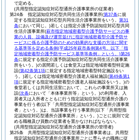
で定める。
(共用型指定認知症対応型通所介護事業所の従業者)
第24条
指定認知症対応型共同生活介護事業所
(
第37条
に規
定する指定認知症対応型共同生活介護事業所をいう。
第31
条
において同じ。)
若しくは指定介護予防認知症対応型共同
生活介護事業所
(
萩市指定地域密着型介護予防サービスの事
業の人員、設備及び運営並びに指定地域密着型介護予防サ
ービスに係る介護予防のための効果的な支援の方法に関す
る基準等を定める条例
(平成25年萩市条例第4号。以下「指
定地域密着型介護予防サービス基準等条例」という。)
第26
条
に規定する指定介護予防認知症対応型共同生活介護事業
所をいう。)
の居間若しくは食堂又は指定地域密着型特定施
設
(
第42条第1項
に規定する指定地域密着型特定施設をい
う。)
若しくは指定地域密着型介護老人福祉施設
(
第49条第1
項
に規定する指定地域密着型介護老人福祉施設をいう。)
の
食堂若しくは共同生活室において、これらの事業所又は施
設
(
次条
において「本体事業所等」という。)
の利用者、入
居者又は入所者とともに行う指定認知症対応型通所介護の
事業を行う者
(以下「共用型指定認知症対応型通所介護事業
者」という。)
は、当該事業を行う事業所
(以下「共用型指
定認知症対応型通所介護事業所」という。)
ごとに規則で定
める職種及び員数の従業者を置かなければならない。
(共用型指定認知症対応型通所介護事業所の管理者)
第25条
共用型指定認知症対応型通所介護事業者は、共用型
指定認知症対応型通所介護事業所ごとに専らその職務に従