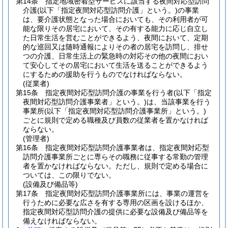
第14条
指定地域密着型サービスに該当する夜間対応型訪問
介護
(以下「指定夜間対応型訪問介護」という。)
の事業
は、要介護状態となった場合においても、その利用者が可
能な限りその居宅において、その有する能力に応じ自立し
た日常生活を営むことができるよう、夜間において、定期
的な巡回又は随時通報によりその者の居宅を訪問し、排せ
つの介護、日常生活上の緊急時の対応その他の夜間におい
て安心してその居宅において生活を送ることができるよう
にするための援助を行うものでなければならない。
(従業者)
第15条
指定夜間対応型訪問介護の事業を行う者
(以下「指定
夜間対応型訪問介護事業者」という。)
は、当該事業を行う
事業所
(以下「指定夜間対応型訪問介護事業所」という。)
ごとに規則で定める職種及び員数の従業者を置かなければ
ならない。
(管理者)
第16条
指定夜間対応型訪問介護事業者は、指定夜間対応型
訪問介護事業所ごとに専らその職務に従事する常勤の管理
者を置かなければならない。
ただし、規則で定める場合に
ついては、この限りでない。
(設備及び備品等)
第17条
指定夜間対応型訪問介護事業所には、事業の運営を
行うために必要な広さを有する専用の区画を設けるほか、
指定夜間対応型訪問介護の提供に必要な設備及び備品等を
備えなければならない。