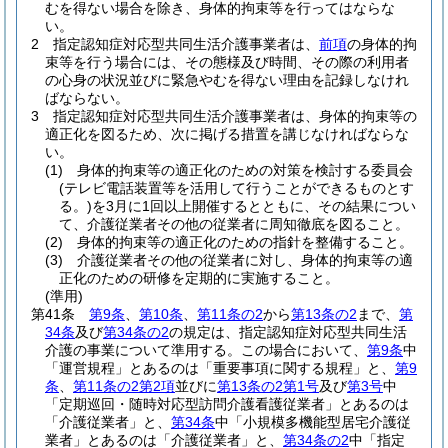
むを得ない場合を除き、身体的拘束等を行ってはならな
い。
2
指定認知症対応型共同生活介護事業者は、
前項
の身体的拘
束等を行う場合には、その態様及び時間、その際の利用者
の心身の状況並びに緊急やむを得ない理由を記録しなけれ
ばならない。
3
指定認知症対応型共同生活介護事業者は、身体的拘束等の
適正化を図るため、次に掲げる措置を講じなければならな
い。
(1)
身体的拘束等の適正化のための対策を検討する委員会
(テレビ電話装置等を活用して行うことができるものとす
る。)
を3月に1回以上開催するとともに、その結果につい
て、介護従業者その他の従業者に周知徹底を図ること。
(2)
身体的拘束等の適正化のための指針を整備すること。
(3)
介護従業者その他の従業者に対し、身体的拘束等の適
正化のための研修を定期的に実施すること。
(準用)
第41条
第9条
、
第10条
、
第11条の2
から
第13条の2
まで、
第
34条
及び
第34条の2
の規定は、指定認知症対応型共同生活
介護の事業について準用する。
この場合において、
第9条
中
「運営規程」とあるのは「重要事項に関する規程」と、
第9
条
、
第11条の2第2項
並びに
第13条の2第1号
及び
第3号
中
「定期巡回・随時対応型訪問介護看護従業者」とあるのは
「介護従業者」と、
第34条
中「小規模多機能型居宅介護従
業者」とあるのは「介護従業者」と、
第34条の2
中「指定