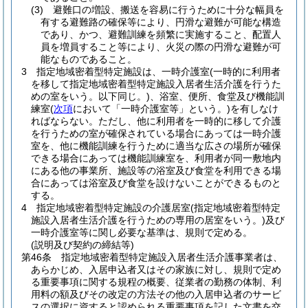
(3)
避難口の増設、搬送を容易に行うために十分な幅員を
有する避難路の確保等により、円滑な避難が可能な構造
であり、かつ、避難訓練を頻繁に実施すること、配置人
員を増員すること等により、火災の際の円滑な避難が可
能なものであること。
3
指定地域密着型特定施設は、一時介護室
(一時的に利用者
を移して指定地域密着型特定施設入居者生活介護を行うた
めの室をいう。以下同じ。)
、浴室、便所、食堂及び機能訓
練室
(
次項
において「一時介護室等」という。)
を有しなけ
ればならない。
ただし、他に利用者を一時的に移して介護
を行うための室が確保されている場合にあっては一時介護
室を、他に機能訓練を行うために適当な広さの場所が確保
できる場合にあっては機能訓練室を、利用者が同一敷地内
にある他の事業所、施設等の浴室及び食堂を利用できる場
合にあっては浴室及び食堂を設けないことができるものと
する。
4
指定地域密着型特定施設の介護居室
(指定地域密着型特定
施設入居者生活介護を行うための専用の居室をいう。)
及び
一時介護室等に関し必要な基準は、規則で定める。
(説明及び契約の締結等)
第46条
指定地域密着型特定施設入居者生活介護事業者は、
あらかじめ、入居申込者又はその家族に対し、規則で定め
る重要事項に関する規程の概要、従業者の勤務の体制、利
用料の額及びその改定の方法その他の入居申込者のサービ
スの選択に資すると認められる重要事項を記した文書を交