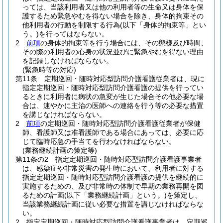
っては、当該利用者又は他の利用者等の生命又は身体を保
護するため緊急やむを得ない場合を除き、身体的拘束その
他利用者の行動を制限する行為
(以下「身体的拘束等」とい
う。)
を行ってはならない。
2
前項
の身体的拘束等を行う場合には、その態様及び時間、
その際の利用者の心身の状況並びに緊急やむを得ない理由
を記録しなければならない。
(緊急時等の対応)
第11条
定期巡回・随時対応型訪問介護看護従業者は、現に
指定定期巡回・随時対応型訪問介護看護の提供を行ってい
るときに利用者に病状の急変が生じた場合その他必要な場
合は、速やかに主治の医師への連絡を行う等の必要な措置
を講じなければならない。
2
前項
の定期巡回・随時対応型訪問介護看護従業者が保健
師、看護師又は准看護師である場合にあっては、必要に応
じて臨時応急の手当てを行わなければならない。
(業務継続計画の策定等)
第11条の2
指定定期巡回・随時対応型訪問介護看護事業者
は、感染症や非常災害の発生時において、利用者に対する
指定定期巡回・随時対応型訪問介護看護の提供を継続的に
実施するための、及び非常時の体制で早期の業務再開を図
るための計画
(以下「業務継続計画」という。)
を策定し、
当該業務継続計画に従い必要な措置を講じなければならな
い。
2
指定定期巡回・随時対応型訪問介護看護事業者は、定期巡