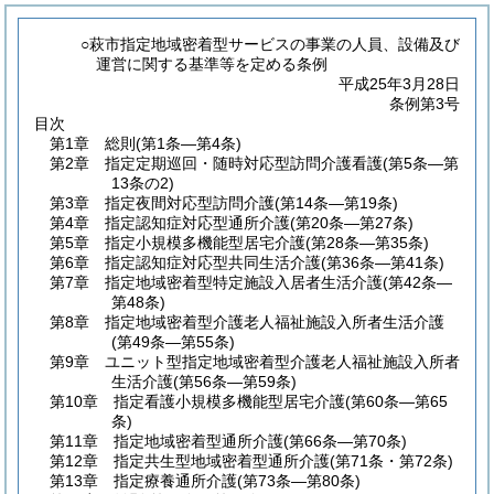
○萩市指定地域密着型サービスの事業の人員、設備及び
運営に関する基準等を定める条例
平成25年3月28日
条例第3号
目次
第1章
総則
(第1条―第4条)
第2章
指定定期巡回・随時対応型訪問介護看護
(第5条―第
13条の2)
第3章
指定夜間対応型訪問介護
(第14条―第19条)
第4章
指定認知症対応型通所介護
(第20条―第27条)
第5章
指定小規模多機能型居宅介護
(第28条―第35条)
第6章
指定認知症対応型共同生活介護
(第36条―第41条)
第7章
指定地域密着型特定施設入居者生活介護
(第42条―
第48条)
第8章
指定地域密着型介護老人福祉施設入所者生活介護
(第49条―第55条)
第9章
ユニット型指定地域密着型介護老人福祉施設入所者
生活介護
(第56条―第59条)
第10章
指定看護小規模多機能型居宅介護
(第60条―第65
条)
第11章
指定地域密着型通所介護
(第66条―第70条)
第12章
指定共生型地域密着型通所介護
(第71条・第72条)
第13章
指定療養通所介護
(第73条―第80条)