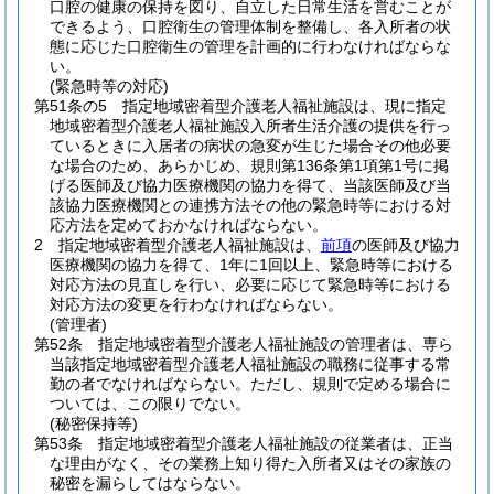
口腔の健康の保持を図り、自立した日常生活を営むことが
できるよう、口腔衛生の管理体制を整備し、各入所者の状
態に応じた口腔衛生の管理を計画的に行わなければならな
い。
(緊急時等の対応)
第51条の5
指定地域密着型介護老人福祉施設は、現に指定
地域密着型介護老人福祉施設入所者生活介護の提供を行っ
ているときに入居者の病状の急変が生じた場合その他必要
な場合のため、あらかじめ、規則第136条第1項第1号に掲
げる医師及び協力医療機関の協力を得て、当該医師及び当
該協力医療機関との連携方法その他の緊急時等における対
応方法を定めておかなければならない。
2
指定地域密着型介護老人福祉施設は、
前項
の医師及び協力
医療機関の協力を得て、1年に1回以上、緊急時等における
対応方法の見直しを行い、必要に応じて緊急時等における
対応方法の変更を行わなければならない。
(管理者)
第52条
指定地域密着型介護老人福祉施設の管理者は、専ら
当該指定地域密着型介護老人福祉施設の職務に従事する常
勤の者でなければならない。
ただし、規則で定める場合に
ついては、この限りでない。
(秘密保持等)
第53条
指定地域密着型介護老人福祉施設の従業者は、正当
な理由がなく、その業務上知り得た入所者又はその家族の
秘密を漏らしてはならない。