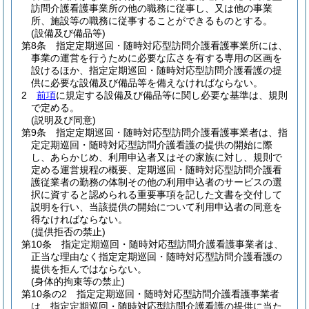
訪問介護看護事業所の他の職務に従事し、又は他の事業
所、施設等の職務に従事することができるものとする。
(設備及び備品等)
第8条
指定定期巡回・随時対応型訪問介護看護事業所には、
事業の運営を行うために必要な広さを有する専用の区画を
設けるほか、指定定期巡回・随時対応型訪問介護看護の提
供に必要な設備及び備品等を備えなければならない。
2
前項
に規定する設備及び備品等に関し必要な基準は、規則
で定める。
(説明及び同意)
第9条
指定定期巡回・随時対応型訪問介護看護事業者は、指
定定期巡回・随時対応型訪問介護看護の提供の開始に際
し、あらかじめ、利用申込者又はその家族に対し、規則で
定める運営規程の概要、定期巡回・随時対応型訪問介護看
護従業者の勤務の体制その他の利用申込者のサービスの選
択に資すると認められる重要事項を記した文書を交付して
説明を行い、当該提供の開始について利用申込者の同意を
得なければならない。
(提供拒否の禁止)
第10条
指定定期巡回・随時対応型訪問介護看護事業者は、
正当な理由なく指定定期巡回・随時対応型訪問介護看護の
提供を拒んではならない。
(身体的拘束等の禁止)
第10条の2
指定定期巡回・随時対応型訪問介護看護事業者
は、指定定期巡回・随時対応型訪問介護看護の提供に当た