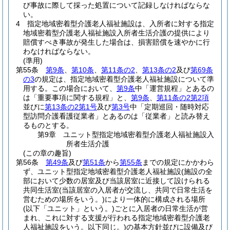
び事故に際して採った処置について記録しなければならな
い。
4
指定地域密着型介護老人福祉施設は、入所者に対する指定
地域密着型介護老人福祉施設入所者生活介護の提供により
賠償すべき事故が発生した場合は、損害賠償を速やかに行
わなければならない。
(準用)
第55条
第9条
、
第10条
、
第11条の2
、
第13条の2
及び
第69条
の3
の規定は、指定地域密着型介護老人福祉施設について準
用する。
この場合において、
第9条
中「運営規程」とあるの
は「重要事項に関する規程」と、
第9条
、
第11条の2第2項
並びに
第13条の2第1号
及び
第3号
中「定期巡回・随時対応
型訪問介護看護従業者」とあるのは「従業者」と読み替え
るものとする。
第9章
ユニット型指定地域密着型介護老人福祉施設入
所者生活介護
(この章の趣旨)
第56条
第49条
及び
第51条
から
第55条
までの規定にかかわら
ず、ユニット型指定地域密着型介護老人福祉施設
(施設の全
部において少数の居室及び当該居室に近接して設けられる
共同生活室
(当該居室の入居者が交流し、共同で日常生活を
営むための場所をいう。)
により一体的に構成される場所
(以下「ユニット」という。)
ごとに入居者の日常生活が営
まれ、これに対する支援が行われる指定地域密着型介護老
人福祉施設をいう。以下同じ。)
の基本方針並びに設備及び