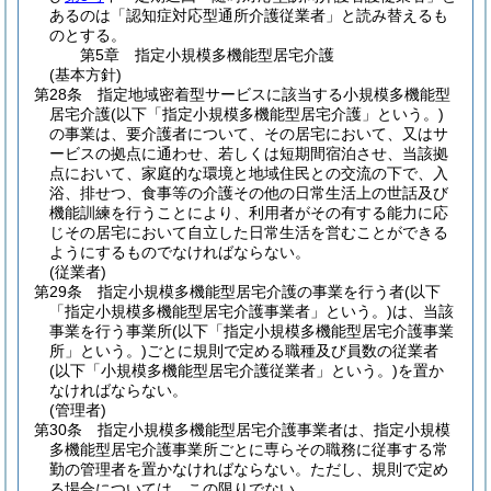
あるのは「認知症対応型通所介護従業者」と読み替えるも
のとする。
第5章
指定小規模多機能型居宅介護
(基本方針)
第28条
指定地域密着型サービスに該当する小規模多機能型
居宅介護
(以下「指定小規模多機能型居宅介護」という。)
の事業は、要介護者について、その居宅において、又はサ
ービスの拠点に通わせ、若しくは短期間宿泊させ、当該拠
点において、家庭的な環境と地域住民との交流の下で、入
浴、排せつ、食事等の介護その他の日常生活上の世話及び
機能訓練を行うことにより、利用者がその有する能力に応
じその居宅において自立した日常生活を営むことができる
ようにするものでなければならない。
(従業者)
第29条
指定小規模多機能型居宅介護の事業を行う者
(以下
「指定小規模多機能型居宅介護事業者」という。)
は、当該
事業を行う事業所
(以下「指定小規模多機能型居宅介護事業
所」という。)
ごとに規則で定める職種及び員数の従業者
(以下「小規模多機能型居宅介護従業者」という。)
を置か
なければならない。
(管理者)
第30条
指定小規模多機能型居宅介護事業者は、指定小規模
多機能型居宅介護事業所ごとに専らその職務に従事する常
勤の管理者を置かなければならない。
ただし、規則で定め
る場合については、この限りでない。