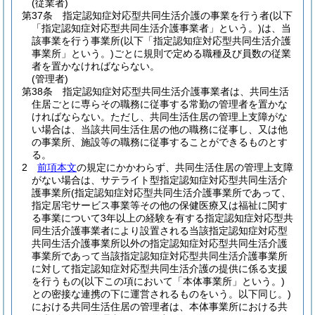
(従業者)
第37条
指定認知症対応型共同生活介護の事業を行う者
(以下
「指定認知症対応型共同生活介護事業者」という。)
は、当
該事業を行う事業所
(以下「指定認知症対応型共同生活介護
事業所」という。)
ごとに規則で定める職種及び員数の従業
者を置かなければならない。
(管理者)
第38条
指定認知症対応型共同生活介護事業者は、共同生活
住居ごとに専らその職務に従事する常勤の管理者を置かな
ければならない。
ただし、共同生活住居の管理上支障がな
い場合は、当該共同生活住居の他の職務に従事し、又は他
の事業所、施設等の職務に従事することができるものとす
る。
2
前項本文
の規定にかかわらず、共同生活住居の管理上支障
がない場合は、サテライト型指定認知症対応型共同生活介
護事業所
(指定認知症対応型共同生活介護事業所であって、
指定居宅サービス事業等その他の保健医療又は福祉に関す
る事業について3年以上の経験を有する指定認知症対応型共
同生活介護事業者により設置される当該指定認知症対応型
共同生活介護事業所以外の指定認知症対応型共同生活介護
事業所であって当該指定認知症対応型共同生活介護事業所
に対して指定認知症対応型共同生活介護の提供に係る支援
を行うもの
(以下この項において「本体事業所」という。)
との密接な連携の下に運営されるものをいう。以下同じ。)
における共同生活住居の管理者は、本体事業所における共