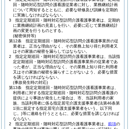
回・随時対応型訪問介護看護従業者に対し、業務継続計画
について周知するとともに、必要な研修及び訓練を定期的
に実施しなければならない。
3
指定定期巡回・随時対応型訪問介護看護事業者は、定期的
に業務継続計画の見直しを行い、必要に応じて業務継続計
画の変更を行うものとする。
(秘密保持等)
第12条
指定定期巡回・随時対応型訪問介護看護事業所の従
業者は、正当な理由がなく、その業務上知り得た利用者又
はその家族の秘密を漏らしてはならない。
2
指定定期巡回・随時対応型訪問介護看護事業者は、当該指
定定期巡回・随時対応型訪問介護看護事業所の従業者であ
った者が、正当な理由がなく、その業務上知り得た利用者
又はその家族の秘密を漏らすことがないよう、必要な措置
を講じなければならない。
(事故発生時の対応)
第13条
指定定期巡回・随時対応型訪問介護看護事業者は、
利用者に対する指定定期巡回・随時対応型訪問介護看護の
提供により事故が発生した場合は、市、当該利用者の家
族、当該利用者に係る指定居宅介護支援事業者
(法第46条第
1項に規定する指定居宅介護支援事業者をいう。以下同
じ。)
等に連絡を行うとともに、必要な措置を講じなければ
ならない。
2
指定定期巡回・随時対応型訪問介護看護事業者は、
前項
の