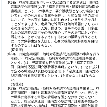
第5条
指定地域密着型サービスに該当する定期巡回・随時対
応型訪問介護看護
(以下「指定定期巡回・随時対応型訪問介
護看護」という。)
の事業は、要介護状態となった場合にお
いても、その利用者が尊厳を保持し、可能な限りその居宅
において、その有する能力に応じ自立した日常生活を営む
ことができるよう、定期的な巡回又は随時通報によりその
者の居宅を訪問し、入浴、排せつ、食事等の介護、日常生
活上の緊急時の対応その他の安心してその居宅において生
活を送ることができるようにするための援助を行うととも
に、その療養生活を支援し、心身の機能の維持回復を目指
すものでなければならない。
(従業者)
第6条
指定定期巡回・随時対応型訪問介護看護の事業を行う
者
(以下「指定定期巡回・随時対応型訪問介護看護事業者」
という。)
は、当該事業を行う事業所
(以下「指定定期巡
回・随時対応型訪問介護看護事業所」という。)
ごとに規則
で定める職種及び員数の従業者
(以下「定期巡回・随時対応
型訪問介護看護従業者」という。)
を置かなければならな
い。
(管理者)
第7条
指定定期巡回・随時対応型訪問介護看護事業者は、指
定定期巡回・随時対応型訪問介護看護事業所ごとに専らそ
の職務に従事する常勤の管理者を置かなければならない。
ただし、指定定期巡回・随時対応型訪問介護看護事業所の
管理上支障がない場合は、当該指定定期巡回・随時対応型