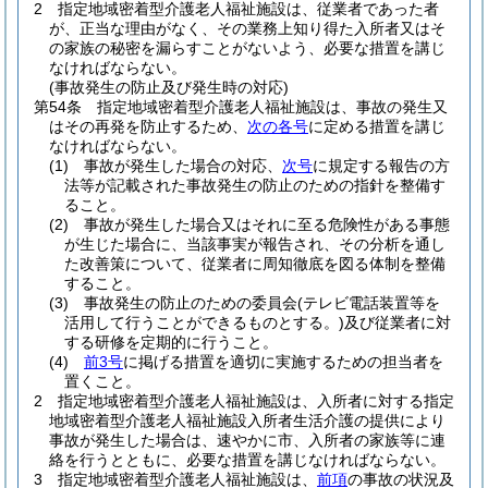
2
指定地域密着型介護老人福祉施設は、従業者であった者
が、正当な理由がなく、その業務上知り得た入所者又はそ
の家族の秘密を漏らすことがないよう、必要な措置を講じ
なければならない。
(事故発生の防止及び発生時の対応)
第54条
指定地域密着型介護老人福祉施設は、事故の発生又
はその再発を防止するため、
次の各号
に定める措置を講じ
なければならない。
(1)
事故が発生した場合の対応、
次号
に規定する報告の方
法等が記載された事故発生の防止のための指針を整備す
ること。
(2)
事故が発生した場合又はそれに至る危険性がある事態
が生じた場合に、当該事実が報告され、その分析を通し
た改善策について、従業者に周知徹底を図る体制を整備
すること。
(3)
事故発生の防止のための委員会
(テレビ電話装置等を
活用して行うことができるものとする。)
及び従業者に対
する研修を定期的に行うこと。
(4)
前3号
に掲げる措置を適切に実施するための担当者を
置くこと。
2
指定地域密着型介護老人福祉施設は、入所者に対する指定
地域密着型介護老人福祉施設入所者生活介護の提供により
事故が発生した場合は、速やかに市、入所者の家族等に連
絡を行うとともに、必要な措置を講じなければならない。
3
指定地域密着型介護老人福祉施設は、
前項
の事故の状況及