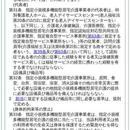
(代表者)
第31条
指定小規模多機能型居宅介護事業者の代表者は、特
別養護老人ホーム、老人デイサービスセンター
(老人福祉法
第20条の2の2に規定する老人デイサービスセンターをい
う。以下同じ。)
、介護老人保健施設、介護医療院、指定小
規模多機能型居宅介護事業所、指定認知症対応型共同生活
介護事業所、指定複合型サービス事業所
(
第63条
に規定する
指定複合型サービス事業所をいう。)
等の従業者、訪問介護
員等
(介護福祉士又は法第8条第2項に規定する政令で定める
者をいう。
第39条
及び
第63条
において同じ。)
として認知
症である者の介護に従事した経験を有する者又は保健医療
サービス若しくは福祉サービスの経営に携わった経験を有
する者でなければならない。
(設備及び備品等)
第32条
指定小規模多機能型居宅介護事業所は、居間、食
堂、台所、宿泊室、浴室、消火設備その他の非常災害に際
して必要な設備その他指定小規模多機能型居宅介護の提供
に必要な設備及び備品等を備えなければならない。
2
前項
に規定する設備及び備品等に関し必要な基準は、規則
で定める。
(身体的拘束等の禁止)
第33条
指定小規模多機能型居宅介護事業者は、指定小規模
多機能型居宅介護の提供に当たっては、当該利用者又は他
の利用者等の生命又は身体を保護するため緊急やむを得な