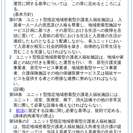
運営に関する基準については、この章に定めるところによ
る。
(基本方針)
第57条
ユニット型指定地域密着型介護老人福祉施設は、入
居者一人一人の意思及び人格を尊重し、地域密着型施設サ
ービス計画に基づき、その居宅における生活への復帰を念
頭に置いて、入居前の居宅における生活と入居後の生活が
連続したものとなるよう配慮しながら、各ユニットにおい
て入居者が相互に社会的関係を築き、自律的な日常生活を
営むことを支援しなければならない。
2
ユニット型指定地域密着型介護老人福祉施設は、地域や家
庭との結び付きを重視した運営を行い、市、居宅介護支援
事業者、居宅サービス事業者、地域密着型サービス事業
者、介護保険施設その他の保健医療サービス又は福祉サー
ビスを提供する者との密接な連携に努めなければならな
い。
(設備)
第58条
ユニット型指定地域密着型介護老人福祉施設には、
ユニット、浴室、医務室、廊下、消火設備その他の非常災
害に際して必要な設備を備えなければならない。
2
前項
に規定する設備に関し必要な基準は、規則で定める。
(身体的拘束等の禁止)
第58条の2
ユニット型指定地域密着型介護老人福祉施設
は、指定地域密着型介護老人福祉施設入所者生活介護の提
供に当たっては、当該入居者又は他の入居者等の生命又は