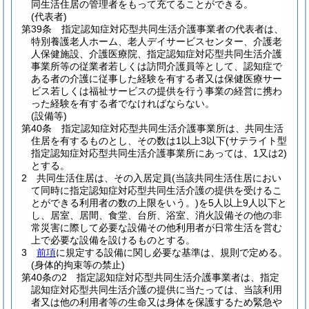
同生活住居の管理者をもって充てることができる。
(代表者)
第39条
指定認知症対応型共同生活介護事業者の代表者は、
特別養護老人ホーム、老人デイサービスセンター、介護老
人保健施設、介護医療院、指定認知症対応型共同生活介護
事業所等の従業者若しくは訪問介護員等として、認知症で
ある者の介護に従事した経験を有する者又は保健医療サー
ビス若しくは福祉サービスの提供を行う事業の経営に携わ
った経験を有する者でなければならない。
(設備等)
第40条
指定認知症対応型共同生活介護事業所は、共同生活
住居を有するものとし、その数は1以上3以下
(サテライト型
指定認知症対応型共同生活介護事業所にあっては、1又は2)
とする。
2
共同生活住居は、その入居定員
(当該共同生活住居におい
て同時に指定認知症対応型共同生活介護の提供を受けるこ
とができる利用者の数の上限をいう。)
を5人以上9人以下と
し、居室、居間、食堂、台所、浴室、消火設備その他の非
常災害に際して必要な設備その他利用者が日常生活を営む
上で必要な設備を設けるものとする。
3
前項
に規定する設備に関し必要な基準は、規則で定める。
(身体的拘束等の禁止)
第40条の2
指定認知症対応型共同生活介護事業者は、指定
認知症対応型共同生活介護の提供に当たっては、当該利用
者又は他の利用者等の生命又は身体を保護するため緊急や