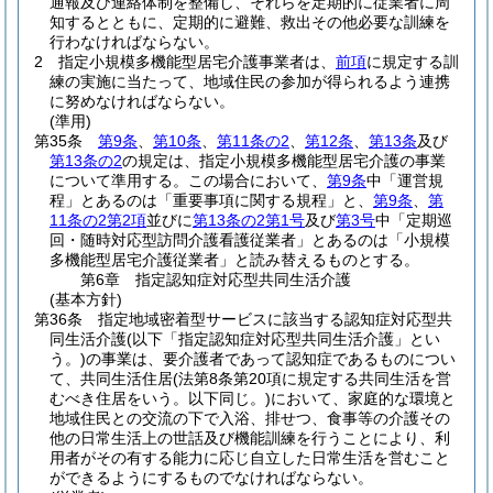
通報及び連絡体制を整備し、それらを定期的に従業者に周
知するとともに、定期的に避難、救出その他必要な訓練を
行わなければならない。
2
指定小規模多機能型居宅介護事業者は、
前項
に規定する訓
練の実施に当たって、地域住民の参加が得られるよう連携
に努めなければならない。
(準用)
第35条
第9条
、
第10条
、
第11条の2
、
第12条
、
第13条
及び
第13条の2
の規定は、指定小規模多機能型居宅介護の事業
について準用する。
この場合において、
第9条
中「運営規
程」とあるのは「重要事項に関する規程」と、
第9条
、
第
11条の2第2項
並びに
第13条の2第1号
及び
第3号
中「定期巡
回・随時対応型訪問介護看護従業者」とあるのは「小規模
多機能型居宅介護従業者」と読み替えるものとする。
第6章
指定認知症対応型共同生活介護
(基本方針)
第36条
指定地域密着型サービスに該当する認知症対応型共
同生活介護
(以下「指定認知症対応型共同生活介護」とい
う。)
の事業は、要介護者であって認知症であるものについ
て、共同生活住居
(法第8条第20項に規定する共同生活を営
むべき住居をいう。以下同じ。)
において、家庭的な環境と
地域住民との交流の下で入浴、排せつ、食事等の介護その
他の日常生活上の世話及び機能訓練を行うことにより、利
用者がその有する能力に応じ自立した日常生活を営むこと
ができるようにするものでなければならない。