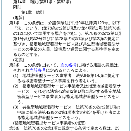
第14章
雑則
(第81条・第82条)
附則
第1章
総則
(趣旨)
第1条
この条例は、介護保険法
(平成9年法律第123号。以下
「法」という。)
第78条の2第1項及び第4項第1号
(法第78条
の12において準用する場合を含む。)
、第78条の2の2第1項
第1号及び第2号並びに第78条の4第1項及び第2項の規定に
基づき、指定地域密着型サービス及び共生型地域密着型サ
ービスの事業の人員、設備及び運営に関する基準等を定め
るものとする。
(定義)
第2条
この条例において、
次の各号
に掲げる用語の意義は、
それぞれ
当該各号
に定めるところによる。
(1)
地域密着型サービス事業者 法第8条第14項に規定す
る地域密着型サービス事業を行う者をいう。
(2)
指定地域密着型サービス事業者又は指定地域密着型サ
ービス それぞれ法第42条の2第1項に規定する指定地域
密着型サービス事業者又は指定地域密着型サービスをい
う。
(3)
共生型地域密着型サービス 法第78条の2の2第1項の
申請に係る法第42条の2第1項本文の指定を受けた者によ
る指定地域密着型サービスをいう。
(指定地域密着型サービス事業者の指定)
第3条
法第78条の2第1項に規定する条例で定める数は、29