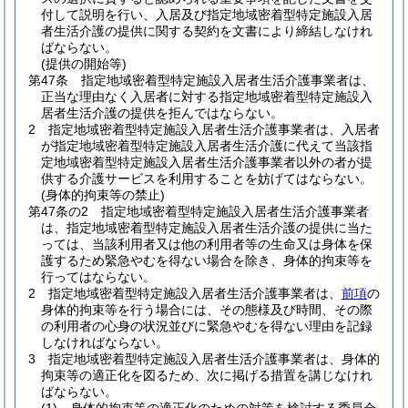
付して説明を行い、入居及び指定地域密着型特定施設入居
者生活介護の提供に関する契約を文書により締結しなけれ
ばならない。
(提供の開始等)
第47条
指定地域密着型特定施設入居者生活介護事業者は、
正当な理由なく入居者に対する指定地域密着型特定施設入
居者生活介護の提供を拒んではならない。
2
指定地域密着型特定施設入居者生活介護事業者は、入居者
が指定地域密着型特定施設入居者生活介護に代えて当該指
定地域密着型特定施設入居者生活介護事業者以外の者が提
供する介護サービスを利用することを妨げてはならない。
(身体的拘束等の禁止)
第47条の2
指定地域密着型特定施設入居者生活介護事業者
は、指定地域密着型特定施設入居者生活介護の提供に当た
っては、当該利用者又は他の利用者等の生命又は身体を保
護するため緊急やむを得ない場合を除き、身体的拘束等を
行ってはならない。
2
指定地域密着型特定施設入居者生活介護事業者は、
前項
の
身体的拘束等を行う場合には、その態様及び時間、その際
の利用者の心身の状況並びに緊急やむを得ない理由を記録
しなければならない。
3
指定地域密着型特定施設入居者生活介護事業者は、身体的
拘束等の適正化を図るため、次に掲げる措置を講じなけれ
ばならない。