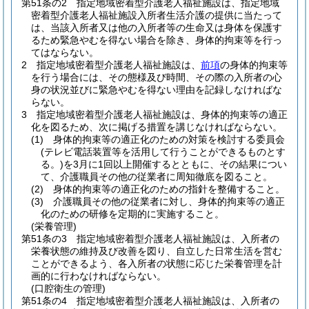
第51条の2
指定地域密着型介護老人福祉施設は、指定地域
密着型介護老人福祉施設入所者生活介護の提供に当たって
は、当該入所者又は他の入所者等の生命又は身体を保護す
るため緊急やむを得ない場合を除き、身体的拘束等を行っ
てはならない。
2
指定地域密着型介護老人福祉施設は、
前項
の身体的拘束等
を行う場合には、その態様及び時間、その際の入所者の心
身の状況並びに緊急やむを得ない理由を記録しなければな
らない。
3
指定地域密着型介護老人福祉施設は、身体的拘束等の適正
化を図るため、次に掲げる措置を講じなければならない。
(1)
身体的拘束等の適正化のための対策を検討する委員会
(テレビ電話装置等を活用して行うことができるものとす
る。)
を3月に1回以上開催するとともに、その結果につい
て、介護職員その他の従業者に周知徹底を図ること。
(2)
身体的拘束等の適正化のための指針を整備すること。
(3)
介護職員その他の従業者に対し、身体的拘束等の適正
化のための研修を定期的に実施すること。
(栄養管理)
第51条の3
指定地域密着型介護老人福祉施設は、入所者の
栄養状態の維持及び改善を図り、自立した日常生活を営む
ことができるよう、各入所者の状態に応じた栄養管理を計
画的に行わなければならない。
(口腔衛生の管理)
第51条の4
指定地域密着型介護老人福祉施設は、入所者の