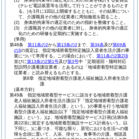
(1)
身体的拘束等の適正化のための対策を検討する委員会
(テレビ電話装置等を活用して行うことができるものとす
る。)
を3月に1回以上開催するとともに、その結果につい
て、介護職員その他の従業者に周知徹底を図ること。
(2)
身体的拘束等の適正化のための指針を整備すること。
(3)
介護職員その他の従業者に対し、身体的拘束等の適正
化のための研修を定期的に実施すること。
(準用)
第48条
第11条の2
から
第13条の2
まで、
第34条
及び
第69条
の3
の規定は、指定地域密着型特定施設入居者生活介護の事
業について準用する。
この場合において、
第11条の2第2項
並びに
第13条の2第1号
及び
第3号
中「定期巡回・随時対応
型訪問介護看護従業者」とあるのは「地域密着型特定施設
従業者」と読み替えるものとする。
第8章
指定地域密着型介護老人福祉施設入所者生活介
護
(基本方針)
第49条
指定地域密着型サービスに該当する地域密着型介護
老人福祉施設入所者生活介護
(以下「指定地域密着型介護老
人福祉施設入所者生活介護」という。)
の事業を行う地域密
着型介護老人福祉施設
(以下「指定地域密着型介護老人福祉
施設」という。)
は、地域密着型施設サービス計画
(法第8条
第22項に規定する地域密着型施設サービス計画をいう。以
下同じ。)
に基づき、可能な限り、居宅における生活への復
帰を念頭に置いて、入浴、排せつ、食事等の介護、相談及