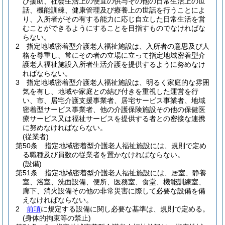
び援助、社会生活上の便宜の供与その他の日常生活上の世
話、機能訓練、健康管理及び療養上の世話を行うことによ
り、入所者がその有する能力に応じ自立した日常生活を営
むことができるようにすることを目指すものでなければな
らない。
2
指定地域密着型介護老人福祉施設は、入所者の意思及び人
格を尊重し、常にその者の立場に立って指定地域密着型介
護老人福祉施設入所者生活介護を提供するように努めなけ
ればならない。
3
指定地域密着型介護老人福祉施設は、明るく家庭的な雰囲
気を有し、地域や家庭との結び付きを重視した運営を行
い、市、居宅介護支援事業者、居宅サービス事業者、地域
密着型サービス事業者、他の介護保険施設その他の保健医
療サービス又は福祉サービスを提供する者との密接な連携
に努めなければならない。
(従業者)
第50条
指定地域密着型介護老人福祉施設には、規則で定め
る職種及び員数の従業者を置かなければならない。
(設備)
第51条
指定地域密着型介護老人福祉施設には、居室、静養
室、浴室、洗面設備、便所、医務室、食堂、機能訓練室、
廊下、消火設備その他の非常災害に際して必要な設備を備
えなければならない。
2
前項
に規定する設備に関し必要な基準は、規則で定める。
(身体的拘束等の禁止)