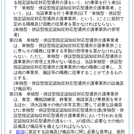
る指定認知症対応型通所介護をいう。)
の事業を行う者
(以
下「単独型・併設型指定認知症対応型通所介護事業者」と
いう。)
は、当該事業を行う事業所
(以下「単独型・併設型
指定認知症対応型通所介護事業所」という。)
ごとに規則で
定める職種及び員数の従業者を置かなければならない。
(単独型・併設型指定認知症対応型通所介護事業所の管理
者)
第22条
単独型・併設型指定認知症対応型通所介護事業者
は、単独型・併設型指定認知症対応型通所介護事業所ごと
に専らその職務に従事する常勤の管理者を置かなければな
らない。
ただし、単独型・併設型指定認知症対応型通所介
護事業所の管理上支障がない場合は、当該単独型・併設型
指定認知症対応型通所介護事業所の他の職務に従事し、又
は他の事業所、施設等の職務に従事することができるもの
とする。
(単独型・併設型指定認知症対応型通所介護事業所の設備及
び備品等)
第23条
単独型・併設型指定認知症対応型通所介護事業所
は、食堂、機能訓練室、静養室、相談室及び事務室を有す
るほか、消火設備その他の非常災害に際して必要な設備並
びに単独型・併設型指定認知症対応型通所介護
(単独型・併
設型指定認知症対応型通所介護事業所において行われる指
定認知症対応型通所介護をいう。)
の提供に必要なその他の
設備及び備品等を備えなければならない。
2
前項
に規定する設備及び備品等に関し必要な基準は、規則