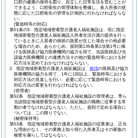
口腔の健康の保持を図り、自立した日常生活を営むことが
できるよう、口腔衛生の管理体制を整備し、各入所者の状
態に応じた口腔衛生の管理を計画的に行わなければならな
い。
(緊急時等の対応)
第51条の5
指定地域密着型介護老人福祉施設は、現に指定
地域密着型介護老人福祉施設入所者生活介護の提供を行っ
ているときに入居者の病状の急変が生じた場合その他必要
な場合のため、あらかじめ、規則第136条第1項第1号に掲
げる医師及び協力医療機関の協力を得て、当該医師及び当
該協力医療機関との連携方法その他の緊急時等における対
応方法を定めておかなければならない。
2
指定地域密着型介護老人福祉施設は、
前項
の医師及び協力
医療機関の協力を得て、1年に1回以上、緊急時等における
対応方法の見直しを行い、必要に応じて緊急時等における
対応方法の変更を行わなければならない。
(管理者)
第52条
指定地域密着型介護老人福祉施設の管理者は、専ら
当該指定地域密着型介護老人福祉施設の職務に従事する常
勤の者でなければならない。
ただし、規則で定める場合に
ついては、この限りでない。
(秘密保持等)
第53条
指定地域密着型介護老人福祉施設の従業者は、正当
な理由がなく、その業務上知り得た入所者又はその家族の
秘密を漏らしてはならない。