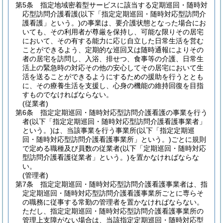
第5条
指定地域密着型サービスに該当する定期巡回・随時対
応型訪問介護看護
(以下「指定定期巡回・随時対応型訪問介
護看護」という。)
の事業は、要介護状態となった場合にお
いても、その利用者が尊厳を保持し、可能な限りその居宅
において、その有する能力に応じ自立した日常生活を営む
ことができるよう、定期的な巡回又は随時通報によりその
者の居宅を訪問し、入浴、排せつ、食事等の介護、日常生
活上の緊急時の対応その他の安心してその居宅において生
活を送ることができるようにするための援助を行うととも
に、その療養生活を支援し、心身の機能の維持回復を目指
すものでなければならない。
(従業者)
第6条
指定定期巡回・随時対応型訪問介護看護の事業を行う
者
(以下「指定定期巡回・随時対応型訪問介護看護事業者」
という。)
は、当該事業を行う事業所
(以下「指定定期巡
回・随時対応型訪問介護看護事業所」という。)
ごとに規則
で定める職種及び員数の従業者
(以下「定期巡回・随時対応
型訪問介護看護従業者」という。)
を置かなければならな
い。
(管理者)
第7条
指定定期巡回・随時対応型訪問介護看護事業者は、指
定定期巡回・随時対応型訪問介護看護事業所ごとに専らそ
の職務に従事する常勤の管理者を置かなければならない。
ただし、指定定期巡回・随時対応型訪問介護看護事業所の
管理上支障がない場合は、当該指定定期巡回・随時対応型