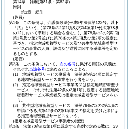
第14章
雑則
(第81条・第82条)
附則
第1章
総則
(趣旨)
第1条
この条例は、介護保険法
(平成9年法律第123号。以下
「法」という。)
第78条の2第1項及び第4項第1号
(法第78条
の12において準用する場合を含む。)
、第78条の2の2第1項
第1号及び第2号並びに第78条の4第1項及び第2項の規定に
基づき、指定地域密着型サービス及び共生型地域密着型サ
ービスの事業の人員、設備及び運営に関する基準等を定め
るものとする。
(定義)
第2条
この条例において、
次の各号
に掲げる用語の意義は、
それぞれ
当該各号
に定めるところによる。
(1)
地域密着型サービス事業者 法第8条第14項に規定す
る地域密着型サービス事業を行う者をいう。
(2)
指定地域密着型サービス事業者又は指定地域密着型サ
ービス それぞれ法第42条の2第1項に規定する指定地域
密着型サービス事業者又は指定地域密着型サービスをい
う。
(3)
共生型地域密着型サービス 法第78条の2の2第1項の
申請に係る法第42条の2第1項本文の指定を受けた者によ
る指定地域密着型サービスをいう。
(指定地域密着型サービス事業者の指定)
第3条
法第78条の2第1項に規定する条例で定める数は、29