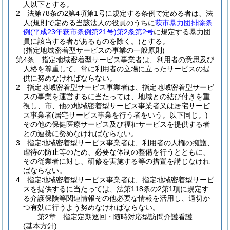
人以下とする。
2
法第78条の2第4項第1号に規定する条例で定める者は、法
人
(規則で定める当該法人の役員のうちに
萩市暴力団排除条
例
(平成23年萩市条例第21号)
第2条第2号
に規定する暴力団
員に該当する者があるものを除く。)
とする。
(指定地域密着型サービスの事業の一般原則)
第4条
指定地域密着型サービス事業者は、利用者の意思及び
人格を尊重して、常に利用者の立場に立ったサービスの提
供に努めなければならない。
2
指定地域密着型サービス事業者は、指定地域密着型サービ
スの事業を運営するに当たっては、地域との結び付きを重
視し、市、他の地域密着型サービス事業者又は居宅サービ
ス事業者
(居宅サービス事業を行う者をいう。以下同じ。)
その他の保健医療サービス及び福祉サービスを提供する者
との連携に努めなければならない。
3
指定地域密着型サービス事業者は、利用者の人権の擁護、
虐待の防止等のため、必要な体制の整備を行うとともに、
その従業者に対し、研修を実施する等の措置を講じなけれ
ばならない。
4
指定地域密着型サービス事業者は、指定地域密着型サービ
スを提供するに当たっては、法第118条の2第1項に規定す
る介護保険等関連情報その他必要な情報を活用し、適切か
つ有効に行うよう努めなければならない。
第2章
指定定期巡回・随時対応型訪問介護看護
(基本方針)