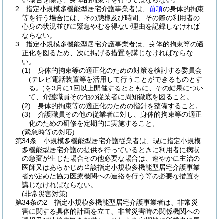
い場合を除き、身体的拘束等を行ってはならない。
2
指定小規模多機能型居宅介護事業者は、
前項
の身体的拘束
等を行う場合には、その態様及び時間、その際の利用者の
心身の状況並びに緊急やむを得ない理由を記録しなければ
ならない。
3
指定小規模多機能型居宅介護事業者は、身体的拘束等の適
正化を図るため、次に掲げる措置を講じなければならな
い。
(1)
身体的拘束等の適正化のための対策を検討する委員会
(テレビ電話装置等を活用して行うことができるものとす
る。)
を3月に1回以上開催するとともに、その結果につい
て、介護職員その他の従業者に周知徹底を図ること。
(2)
身体的拘束等の適正化のための指針を整備すること。
(3)
介護職員その他の従業者に対し、身体的拘束等の適正
化のための研修を定期的に実施すること。
(緊急時等の対応)
第34条
小規模多機能型居宅介護従業者は、現に指定小規模
多機能型居宅介護の提供を行っているときに利用者に病状
の急変が生じた場合その他必要な場合は、速やかに主治の
医師又はあらかじめ当該指定小規模多機能型居宅介護事業
者が定めた協力医療機関への連絡を行う等の必要な措置を
講じなければならない。
(非常災害対策)
第34条の2
指定小規模多機能型居宅介護事業者は、非常災
害に関する具体的計画を立て、非常災害時の関係機関への