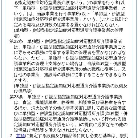
る指定認知症対応型通所介護をいう。)
の事業を行う者
(以
下「単独型・併設型指定認知症対応型通所介護事業者」と
いう。)
は、当該事業を行う事業所
(以下「単独型・併設型
指定認知症対応型通所介護事業所」という。)
ごとに規則で
定める職種及び員数の従業者を置かなければならない。
(単独型・併設型指定認知症対応型通所介護事業所の管理
者)
第22条
単独型・併設型指定認知症対応型通所介護事業者
は、単独型・併設型指定認知症対応型通所介護事業所ごと
に専らその職務に従事する常勤の管理者を置かなければな
らない。
ただし、単独型・併設型指定認知症対応型通所介
護事業所の管理上支障がない場合は、当該単独型・併設型
指定認知症対応型通所介護事業所の他の職務に従事し、又
は他の事業所、施設等の職務に従事することができるもの
とする。
(単独型・併設型指定認知症対応型通所介護事業所の設備及
び備品等)
第23条
単独型・併設型指定認知症対応型通所介護事業所
は、食堂、機能訓練室、静養室、相談室及び事務室を有す
るほか、消火設備その他の非常災害に際して必要な設備並
びに単独型・併設型指定認知症対応型通所介護
(単独型・併
設型指定認知症対応型通所介護事業所において行われる指
定認知症対応型通所介護をいう。)
の提供に必要なその他の
設備及び備品等を備えなければならない。
2
前項
に規定する設備及び備品等に関し必要な基準は、規則