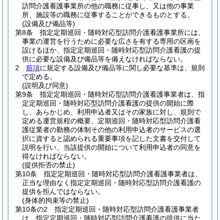
訪問介護看護事業所の他の職務に従事し、又は他の事業
所、施設等の職務に従事することができるものとする。
(設備及び備品等)
第8条
指定定期巡回・随時対応型訪問介護看護事業所には、
事業の運営を行うために必要な広さを有する専用の区画を
設けるほか、指定定期巡回・随時対応型訪問介護看護の提
供に必要な設備及び備品等を備えなければならない。
2
前項
に規定する設備及び備品等に関し必要な基準は、規則
で定める。
(説明及び同意)
第9条
指定定期巡回・随時対応型訪問介護看護事業者は、指
定定期巡回・随時対応型訪問介護看護の提供の開始に際
し、あらかじめ、利用申込者又はその家族に対し、規則で
定める運営規程の概要、定期巡回・随時対応型訪問介護看
護従業者の勤務の体制その他の利用申込者のサービスの選
択に資すると認められる重要事項を記した文書を交付して
説明を行い、当該提供の開始について利用申込者の同意を
得なければならない。
(提供拒否の禁止)
第10条
指定定期巡回・随時対応型訪問介護看護事業者は、
正当な理由なく指定定期巡回・随時対応型訪問介護看護の
提供を拒んではならない。
(身体的拘束等の禁止)
第10条の2
指定定期巡回・随時対応型訪問介護看護事業者
は、指定定期巡回・随時対応型訪問介護看護の提供に当た