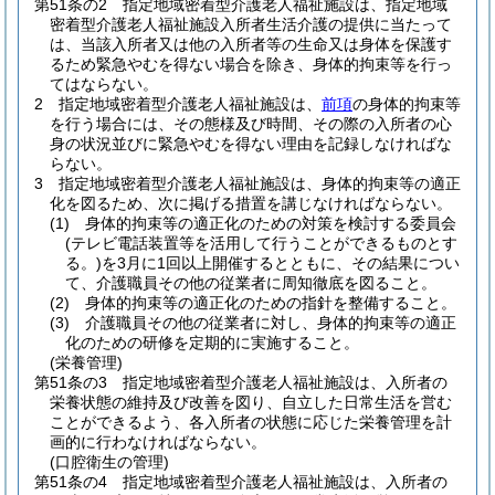
第51条の2
指定地域密着型介護老人福祉施設は、指定地域
密着型介護老人福祉施設入所者生活介護の提供に当たって
は、当該入所者又は他の入所者等の生命又は身体を保護す
るため緊急やむを得ない場合を除き、身体的拘束等を行っ
てはならない。
2
指定地域密着型介護老人福祉施設は、
前項
の身体的拘束等
を行う場合には、その態様及び時間、その際の入所者の心
身の状況並びに緊急やむを得ない理由を記録しなければな
らない。
3
指定地域密着型介護老人福祉施設は、身体的拘束等の適正
化を図るため、次に掲げる措置を講じなければならない。
(1)
身体的拘束等の適正化のための対策を検討する委員会
(テレビ電話装置等を活用して行うことができるものとす
る。)
を3月に1回以上開催するとともに、その結果につい
て、介護職員その他の従業者に周知徹底を図ること。
(2)
身体的拘束等の適正化のための指針を整備すること。
(3)
介護職員その他の従業者に対し、身体的拘束等の適正
化のための研修を定期的に実施すること。
(栄養管理)
第51条の3
指定地域密着型介護老人福祉施設は、入所者の
栄養状態の維持及び改善を図り、自立した日常生活を営む
ことができるよう、各入所者の状態に応じた栄養管理を計
画的に行わなければならない。
(口腔衛生の管理)
第51条の4
指定地域密着型介護老人福祉施設は、入所者の