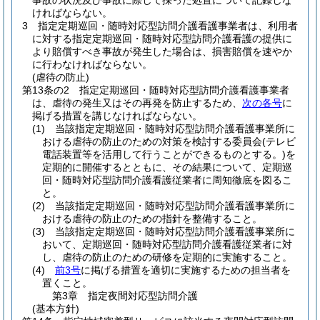
事故の状況及び事故に際して採った処置について記録しな
ければならない。
3
指定定期巡回・随時対応型訪問介護看護事業者は、利用者
に対する指定定期巡回・随時対応型訪問介護看護の提供に
より賠償すべき事故が発生した場合は、損害賠償を速やか
に行わなければならない。
(虐待の防止)
第13条の2
指定定期巡回・随時対応型訪問介護看護事業者
は、虐待の発生又はその再発を防止するため、
次の各号
に
掲げる措置を講じなければならない。
(1)
当該指定定期巡回・随時対応型訪問介護看護事業所に
おける虐待の防止のための対策を検討する委員会
(テレビ
電話装置等を活用して行うことができるものとする。)
を
定期的に開催するとともに、その結果について、定期巡
回・随時対応型訪問介護看護従業者に周知徹底を図るこ
と。
(2)
当該指定定期巡回・随時対応型訪問介護看護事業所に
おける虐待の防止のための指針を整備すること。
(3)
当該指定定期巡回・随時対応型訪問介護看護事業所に
おいて、定期巡回・随時対応型訪問介護看護従業者に対
し、虐待の防止のための研修を定期的に実施すること。
(4)
前3号
に掲げる措置を適切に実施するための担当者を
置くこと。
第3章
指定夜間対応型訪問介護
(基本方針)