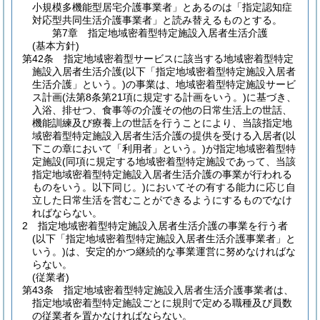
小規模多機能型居宅介護事業者」とあるのは「指定認知症
対応型共同生活介護事業者」と読み替えるものとする。
第7章
指定地域密着型特定施設入居者生活介護
(基本方針)
第42条
指定地域密着型サービスに該当する地域密着型特定
施設入居者生活介護
(以下「指定地域密着型特定施設入居者
生活介護」という。)
の事業は、地域密着型特定施設サービ
ス計画
(法第8条第21項に規定する計画をいう。)
に基づき、
入浴、排せつ、食事等の介護その他の日常生活上の世話、
機能訓練及び療養上の世話を行うことにより、当該指定地
域密着型特定施設入居者生活介護の提供を受ける入居者
(以
下この章において「利用者」という。)
が指定地域密着型特
定施設
(同項に規定する地域密着型特定施設であって、当該
指定地域密着型特定施設入居者生活介護の事業が行われる
ものをいう。以下同じ。)
においてその有する能力に応じ自
立した日常生活を営むことができるようにするものでなけ
ればならない。
2
指定地域密着型特定施設入居者生活介護の事業を行う者
(以下「指定地域密着型特定施設入居者生活介護事業者」と
いう。)
は、安定的かつ継続的な事業運営に努めなければな
らない。
(従業者)
第43条
指定地域密着型特定施設入居者生活介護事業者は、
指定地域密着型特定施設ごとに規則で定める職種及び員数
の従業者を置かなければならない。