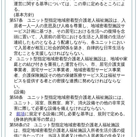
運営に関する基準については、この章に定めるところによ
る。
(基本方針)
第57条
ユニット型指定地域密着型介護老人福祉施設は、入
居者一人一人の意思及び人格を尊重し、地域密着型施設サ
ービス計画に基づき、その居宅における生活への復帰を念
頭に置いて、入居前の居宅における生活と入居後の生活が
連続したものとなるよう配慮しながら、各ユニットにおい
て入居者が相互に社会的関係を築き、自律的な日常生活を
営むことを支援しなければならない。
2
ユニット型指定地域密着型介護老人福祉施設は、地域や家
庭との結び付きを重視した運営を行い、市、居宅介護支援
事業者、居宅サービス事業者、地域密着型サービス事業
者、介護保険施設その他の保健医療サービス又は福祉サー
ビスを提供する者との密接な連携に努めなければならな
い。
(設備)
第58条
ユニット型指定地域密着型介護老人福祉施設には、
ユニット、浴室、医務室、廊下、消火設備その他の非常災
害に際して必要な設備を備えなければならない。
2
前項
に規定する設備に関し必要な基準は、規則で定める。
(身体的拘束等の禁止)
第58条の2
ユニット型指定地域密着型介護老人福祉施設
は、指定地域密着型介護老人福祉施設入所者生活介護の提
供に当たっては、当該入居者又は他の入居者等の生命又は