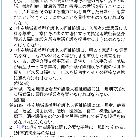
び援助、社会生活上の便宜の供与その他の日常生活上の世
話、機能訓練、健康管理及び療養上の世話を行うことによ
り、入所者がその有する能力に応じ自立した日常生活を営
むことができるようにすることを目指すものでなければな
らない。
2
指定地域密着型介護老人福祉施設は、入所者の意思及び人
格を尊重し、常にその者の立場に立って指定地域密着型介
護老人福祉施設入所者生活介護を提供するように努めなけ
ればならない。
3
指定地域密着型介護老人福祉施設は、明るく家庭的な雰囲
気を有し、地域や家庭との結び付きを重視した運営を行
い、市、居宅介護支援事業者、居宅サービス事業者、地域
密着型サービス事業者、他の介護保険施設その他の保健医
療サービス又は福祉サービスを提供する者との密接な連携
に努めなければならない。
(従業者)
第50条
指定地域密着型介護老人福祉施設には、規則で定め
る職種及び員数の従業者を置かなければならない。
(設備)
第51条
指定地域密着型介護老人福祉施設には、居室、静養
室、浴室、洗面設備、便所、医務室、食堂、機能訓練室、
廊下、消火設備その他の非常災害に際して必要な設備を備
えなければならない。
2
前項
に規定する設備に関し必要な基準は、規則で定める。
(身体的拘束等の禁止)