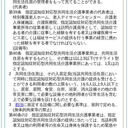
同生活住居の管理者をもって充てることができる。
(代表者)
第39条
指定認知症対応型共同生活介護事業者の代表者は、
特別養護老人ホーム、老人デイサービスセンター、介護老
人保健施設、介護医療院、指定認知症対応型共同生活介護
事業所等の従業者若しくは訪問介護員等として、認知症で
ある者の介護に従事した経験を有する者又は保健医療サー
ビス若しくは福祉サービスの提供を行う事業の経営に携わ
った経験を有する者でなければならない。
(設備等)
第40条
指定認知症対応型共同生活介護事業所は、共同生活
住居を有するものとし、その数は1以上3以下
(サテライト型
指定認知症対応型共同生活介護事業所にあっては、1又は2)
とする。
2
共同生活住居は、その入居定員
(当該共同生活住居におい
て同時に指定認知症対応型共同生活介護の提供を受けるこ
とができる利用者の数の上限をいう。)
を5人以上9人以下と
し、居室、居間、食堂、台所、浴室、消火設備その他の非
常災害に際して必要な設備その他利用者が日常生活を営む
上で必要な設備を設けるものとする。
3
前項
に規定する設備に関し必要な基準は、規則で定める。
(身体的拘束等の禁止)
第40条の2
指定認知症対応型共同生活介護事業者は、指定
認知症対応型共同生活介護の提供に当たっては、当該利用
者又は他の利用者等の生命又は身体を保護するため緊急や