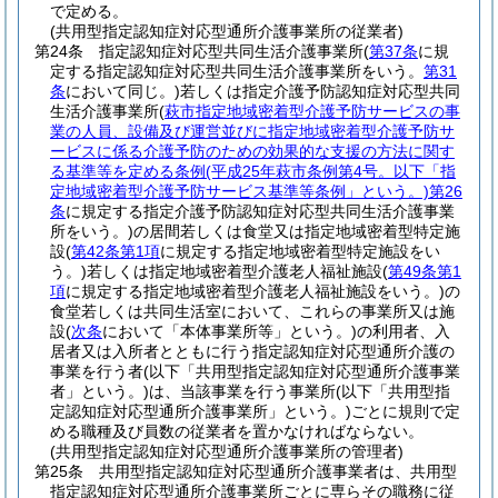
で定める。
(共用型指定認知症対応型通所介護事業所の従業者)
第24条
指定認知症対応型共同生活介護事業所
(
第37条
に規
定する指定認知症対応型共同生活介護事業所をいう。
第31
条
において同じ。)
若しくは指定介護予防認知症対応型共同
生活介護事業所
(
萩市指定地域密着型介護予防サービスの事
業の人員、設備及び運営並びに指定地域密着型介護予防サ
ービスに係る介護予防のための効果的な支援の方法に関す
る基準等を定める条例
(平成25年萩市条例第4号。以下「指
定地域密着型介護予防サービス基準等条例」という。)
第26
条
に規定する指定介護予防認知症対応型共同生活介護事業
所をいう。)
の居間若しくは食堂又は指定地域密着型特定施
設
(
第42条第1項
に規定する指定地域密着型特定施設をい
う。)
若しくは指定地域密着型介護老人福祉施設
(
第49条第1
項
に規定する指定地域密着型介護老人福祉施設をいう。)
の
食堂若しくは共同生活室において、これらの事業所又は施
設
(
次条
において「本体事業所等」という。)
の利用者、入
居者又は入所者とともに行う指定認知症対応型通所介護の
事業を行う者
(以下「共用型指定認知症対応型通所介護事業
者」という。)
は、当該事業を行う事業所
(以下「共用型指
定認知症対応型通所介護事業所」という。)
ごとに規則で定
める職種及び員数の従業者を置かなければならない。
(共用型指定認知症対応型通所介護事業所の管理者)
第25条
共用型指定認知症対応型通所介護事業者は、共用型
指定認知症対応型通所介護事業所ごとに専らその職務に従