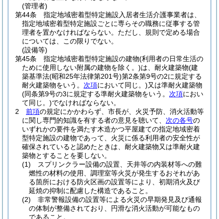
(管理者)
第44条
指定地域密着型特定施設入居者生活介護事業者は、
指定地域密着型特定施設ごとに専らその職務に従事する管
理者を置かなければならない。
ただし、規則で定める場合
については、この限りでない。
(設備等)
第45条
指定地域密着型特定施設の建物
(利用者の日常生活の
ために使用しない附属の建物を除く。)
は、耐火建築物
(建
築基準法
(昭和25年法律第201号)
第2条第9号の2に規定する
耐火建築物をいう。
次項
において同じ。)
又は準耐火建築物
(同条第9号の3に規定する準耐火建築物をいう。
次項
におい
て同じ。)
でなければならない。
2
前項
の規定にかかわらず、市長が、火災予防、消火活動等
に関し専門的知識を有する者の意見を聴いて、
次の各号
の
いずれかの要件を満たす木造かつ平屋建ての指定地域密着
型特定施設の建物であって、火災に係る利用者の安全性が
確保されていると認めたときは、耐火建築物又は準耐火建
築物とすることを要しない。
(1)
スプリンクラー設備の設置、天井等の内装材等への難
燃性の材料の使用、調理室等火災が発生するおそれがあ
る箇所における防火区画の設置等により、初期消火及び
延焼の抑制に配慮した構造であること。
(2)
非常警報設備の設置等による火災の早期発見及び通報
の体制が整備されており、円滑な消火活動が可能なもの
であること。