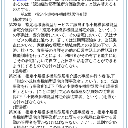
あるのは「認知症対応型通所介護従業者」と読み替えるも
のとする。
第5章
指定小規模多機能型居宅介護
(基本方針)
第28条
指定地域密着型サービスに該当する小規模多機能型
居宅介護
(以下「指定小規模多機能型居宅介護」という。)
の事業は、要介護者について、その居宅において、又はサ
ービスの拠点に通わせ、若しくは短期間宿泊させ、当該拠
点において、家庭的な環境と地域住民との交流の下で、入
浴、排せつ、食事等の介護その他の日常生活上の世話及び
機能訓練を行うことにより、利用者がその有する能力に応
じその居宅において自立した日常生活を営むことができる
ようにするものでなければならない。
(従業者)
第29条
指定小規模多機能型居宅介護の事業を行う者
(以下
「指定小規模多機能型居宅介護事業者」という。)
は、当該
事業を行う事業所
(以下「指定小規模多機能型居宅介護事業
所」という。)
ごとに規則で定める職種及び員数の従業者
(以下「小規模多機能型居宅介護従業者」という。)
を置か
なければならない。
(管理者)
第30条
指定小規模多機能型居宅介護事業者は、指定小規模
多機能型居宅介護事業所ごとに専らその職務に従事する常
勤の管理者を置かなければならない。
ただし、規則で定め
る場合については、この限りでない。