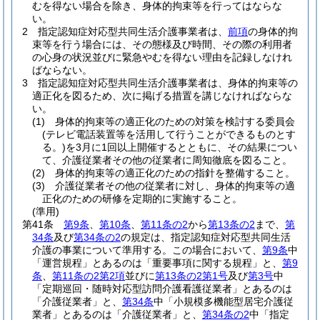
むを得ない場合を除き、身体的拘束等を行ってはならな
い。
2
指定認知症対応型共同生活介護事業者は、
前項
の身体的拘
束等を行う場合には、その態様及び時間、その際の利用者
の心身の状況並びに緊急やむを得ない理由を記録しなけれ
ばならない。
3
指定認知症対応型共同生活介護事業者は、身体的拘束等の
適正化を図るため、次に掲げる措置を講じなければならな
い。
(1)
身体的拘束等の適正化のための対策を検討する委員会
(テレビ電話装置等を活用して行うことができるものとす
る。)
を3月に1回以上開催するとともに、その結果につい
て、介護従業者その他の従業者に周知徹底を図ること。
(2)
身体的拘束等の適正化のための指針を整備すること。
(3)
介護従業者その他の従業者に対し、身体的拘束等の適
正化のための研修を定期的に実施すること。
(準用)
第41条
第9条
、
第10条
、
第11条の2
から
第13条の2
まで、
第
34条
及び
第34条の2
の規定は、指定認知症対応型共同生活
介護の事業について準用する。
この場合において、
第9条
中
「運営規程」とあるのは「重要事項に関する規程」と、
第9
条
、
第11条の2第2項
並びに
第13条の2第1号
及び
第3号
中
「定期巡回・随時対応型訪問介護看護従業者」とあるのは
「介護従業者」と、
第34条
中「小規模多機能型居宅介護従
業者」とあるのは「介護従業者」と、
第34条の2
中「指定