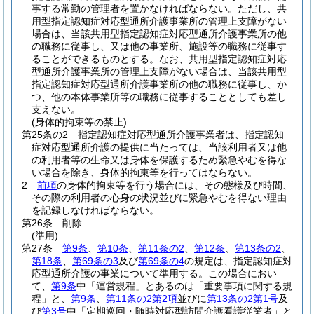
事する常勤の管理者を置かなければならない。
ただし、共
用型指定認知症対応型通所介護事業所の管理上支障がない
場合は、当該共用型指定認知症対応型通所介護事業所の他
の職務に従事し、又は他の事業所、施設等の職務に従事す
ることができるものとする。
なお、共用型指定認知症対応
型通所介護事業所の管理上支障がない場合は、当該共用型
指定認知症対応型通所介護事業所の他の職務に従事し、か
つ、他の本体事業所等の職務に従事することとしても差し
支えない。
(身体的拘束等の禁止)
第25条の2
指定認知症対応型通所介護事業者は、指定認知
症対応型通所介護の提供に当たっては、当該利用者又は他
の利用者等の生命又は身体を保護するため緊急やむを得な
い場合を除き、身体的拘束等を行ってはならない。
2
前項
の身体的拘束等を行う場合には、その態様及び時間、
その際の利用者の心身の状況並びに緊急やむを得ない理由
を記録しなければならない。
第26条
削除
(準用)
第27条
第9条
、
第10条
、
第11条の2
、
第12条
、
第13条の2
、
第18条
、
第69条の3
及び
第69条の4
の規定は、指定認知症対
応型通所介護の事業について準用する。
この場合におい
て、
第9条
中「運営規程」とあるのは「重要事項に関する規
程」と、
第9条
、
第11条の2第2項
並びに
第13条の2第1号
及
び
第3号
中「定期巡回・随時対応型訪問介護看護従業者」と