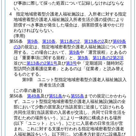
び事故に際して採った処置について記録しなければならな
い。
4
指定地域密着型介護老人福祉施設は、入所者に対する指定
地域密着型介護老人福祉施設入所者生活介護の提供により
賠償すべき事故が発生した場合は、損害賠償を速やかに行
わなければならない。
(準用)
第55条
第9条
、
第10条
、
第11条の2
、
第13条の2
及び
第69条
の3
の規定は、指定地域密着型介護老人福祉施設について準
用する。
この場合において、
第9条
中「運営規程」とあるの
は「重要事項に関する規程」と、
第9条
、
第11条の2第2項
並びに
第13条の2第1号
及び
第3号
中「定期巡回・随時対応
型訪問介護看護従業者」とあるのは「従業者」と読み替え
るものとする。
第9章
ユニット型指定地域密着型介護老人福祉施設入
所者生活介護
(この章の趣旨)
第56条
第49条
及び
第51条
から
第55条
までの規定にかかわら
ず、ユニット型指定地域密着型介護老人福祉施設
(施設の全
部において少数の居室及び当該居室に近接して設けられる
共同生活室
(当該居室の入居者が交流し、共同で日常生活を
営むための場所をいう。)
により一体的に構成される場所
(以下「ユニット」という。)
ごとに入居者の日常生活が営
まれ、これに対する支援が行われる指定地域密着型介護老
人福祉施設をいう。以下同じ。)
の基本方針並びに設備及び