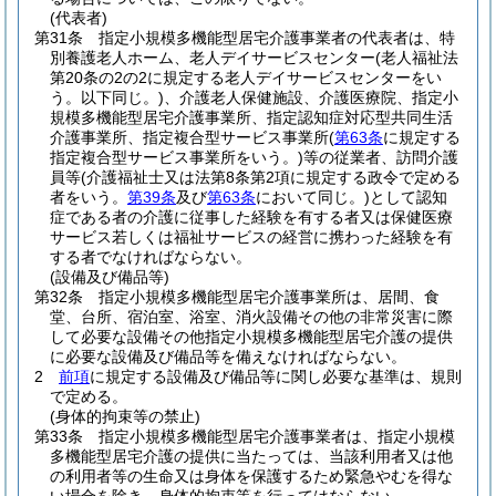
(代表者)
第31条
指定小規模多機能型居宅介護事業者の代表者は、特
別養護老人ホーム、老人デイサービスセンター
(老人福祉法
第20条の2の2に規定する老人デイサービスセンターをい
う。以下同じ。)
、介護老人保健施設、介護医療院、指定小
規模多機能型居宅介護事業所、指定認知症対応型共同生活
介護事業所、指定複合型サービス事業所
(
第63条
に規定する
指定複合型サービス事業所をいう。)
等の従業者、訪問介護
員等
(介護福祉士又は法第8条第2項に規定する政令で定める
者をいう。
第39条
及び
第63条
において同じ。)
として認知
症である者の介護に従事した経験を有する者又は保健医療
サービス若しくは福祉サービスの経営に携わった経験を有
する者でなければならない。
(設備及び備品等)
第32条
指定小規模多機能型居宅介護事業所は、居間、食
堂、台所、宿泊室、浴室、消火設備その他の非常災害に際
して必要な設備その他指定小規模多機能型居宅介護の提供
に必要な設備及び備品等を備えなければならない。
2
前項
に規定する設備及び備品等に関し必要な基準は、規則
で定める。
(身体的拘束等の禁止)
第33条
指定小規模多機能型居宅介護事業者は、指定小規模
多機能型居宅介護の提供に当たっては、当該利用者又は他
の利用者等の生命又は身体を保護するため緊急やむを得な