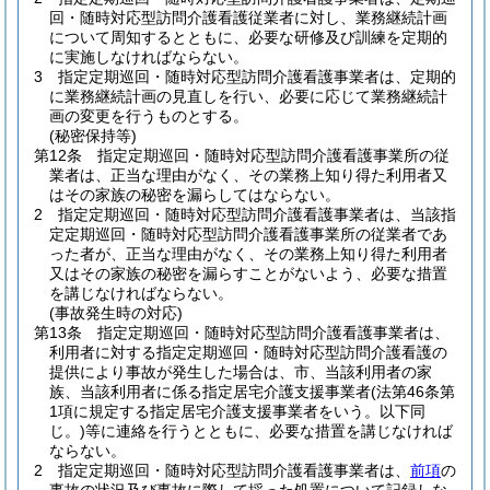
回・随時対応型訪問介護看護従業者に対し、業務継続計画
について周知するとともに、必要な研修及び訓練を定期的
に実施しなければならない。
3
指定定期巡回・随時対応型訪問介護看護事業者は、定期的
に業務継続計画の見直しを行い、必要に応じて業務継続計
画の変更を行うものとする。
(秘密保持等)
第12条
指定定期巡回・随時対応型訪問介護看護事業所の従
業者は、正当な理由がなく、その業務上知り得た利用者又
はその家族の秘密を漏らしてはならない。
2
指定定期巡回・随時対応型訪問介護看護事業者は、当該指
定定期巡回・随時対応型訪問介護看護事業所の従業者であ
った者が、正当な理由がなく、その業務上知り得た利用者
又はその家族の秘密を漏らすことがないよう、必要な措置
を講じなければならない。
(事故発生時の対応)
第13条
指定定期巡回・随時対応型訪問介護看護事業者は、
利用者に対する指定定期巡回・随時対応型訪問介護看護の
提供により事故が発生した場合は、市、当該利用者の家
族、当該利用者に係る指定居宅介護支援事業者
(法第46条第
1項に規定する指定居宅介護支援事業者をいう。以下同
じ。)
等に連絡を行うとともに、必要な措置を講じなければ
ならない。
2
指定定期巡回・随時対応型訪問介護看護事業者は、
前項
の