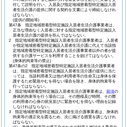
付して説明を行い、入居及び指定地域密着型特定施設入居
者生活介護の提供に関する契約を文書により締結しなけれ
ばならない。
(提供の開始等)
第47条
指定地域密着型特定施設入居者生活介護事業者は、
正当な理由なく入居者に対する指定地域密着型特定施設入
居者生活介護の提供を拒んではならない。
2
指定地域密着型特定施設入居者生活介護事業者は、入居者
が指定地域密着型特定施設入居者生活介護に代えて当該指
定地域密着型特定施設入居者生活介護事業者以外の者が提
供する介護サービスを利用することを妨げてはならない。
(身体的拘束等の禁止)
第47条の2
指定地域密着型特定施設入居者生活介護事業者
は、指定地域密着型特定施設入居者生活介護の提供に当た
っては、当該利用者又は他の利用者等の生命又は身体を保
護するため緊急やむを得ない場合を除き、身体的拘束等を
行ってはならない。
2
指定地域密着型特定施設入居者生活介護事業者は、
前項
の
身体的拘束等を行う場合には、その態様及び時間、その際
の利用者の心身の状況並びに緊急やむを得ない理由を記録
しなければならない。
3
指定地域密着型特定施設入居者生活介護事業者は、身体的
拘束等の適正化を図るため、次に掲げる措置を講じなけれ
ばならない。