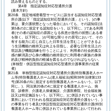
読み替えるものとする。
第4章
指定認知症対応型通所介護
(基本方針)
第20条
指定地域密着型サービスに該当する認知症対応型通
所介護
(以下「指定認知症対応型通所介護」という。)
の事
業は、要介護状態となった場合においても、その認知症
(法
第5条の2に規定する認知症をいう。以下同じ。)
である利用
者
(その者の認知症の原因となる疾患が急性の状態にある者
を除く。以下同じ。)
が可能な限りその居宅において、その
有する能力に応じ自立した日常生活を営むことができるよ
う生活機能の維持又は向上を目指し、必要な日常生活上の
世話及び機能訓練を行うことにより、利用者の社会的孤立
感の解消及び心身の機能の維持並びに利用者の家族の身体
的及び精神的負担の軽減を図るものでなければならない。
(単独型・併設型指定認知症対応型通所介護事業所の従業
者)
第21条
単独型指定認知症対応型通所介護
(特別養護老人ホー
ム等
(特別養護老人ホーム
(老人福祉法
(昭和38年法律第133
号)
第20条の5に規定する特別養護老人ホームをいう。以下
同じ。)
、同法第20条の4に規定する養護老人ホーム、病
院、診療所、介護老人保健施設、介護医療院、社会福祉施
設又は特定施設をいう。以下同じ。)
に併設されていない事
業所において行われる指定認知症対応型通所介護をいう。)
の事業を行う者及び併設型指定認知症対応型通所介護
(特別
養護老人ホーム等に併設されている事業所において行われ