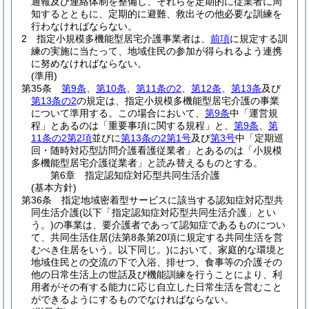
通報及び連絡体制を整備し、それらを定期的に従業者に周
知するとともに、定期的に避難、救出その他必要な訓練を
行わなければならない。
2
指定小規模多機能型居宅介護事業者は、
前項
に規定する訓
練の実施に当たって、地域住民の参加が得られるよう連携
に努めなければならない。
(準用)
第35条
第9条
、
第10条
、
第11条の2
、
第12条
、
第13条
及び
第13条の2
の規定は、指定小規模多機能型居宅介護の事業
について準用する。
この場合において、
第9条
中「運営規
程」とあるのは「重要事項に関する規程」と、
第9条
、
第
11条の2第2項
並びに
第13条の2第1号
及び
第3号
中「定期巡
回・随時対応型訪問介護看護従業者」とあるのは「小規模
多機能型居宅介護従業者」と読み替えるものとする。
第6章
指定認知症対応型共同生活介護
(基本方針)
第36条
指定地域密着型サービスに該当する認知症対応型共
同生活介護
(以下「指定認知症対応型共同生活介護」とい
う。)
の事業は、要介護者であって認知症であるものについ
て、共同生活住居
(法第8条第20項に規定する共同生活を営
むべき住居をいう。以下同じ。)
において、家庭的な環境と
地域住民との交流の下で入浴、排せつ、食事等の介護その
他の日常生活上の世話及び機能訓練を行うことにより、利
用者がその有する能力に応じ自立した日常生活を営むこと
ができるようにするものでなければならない。