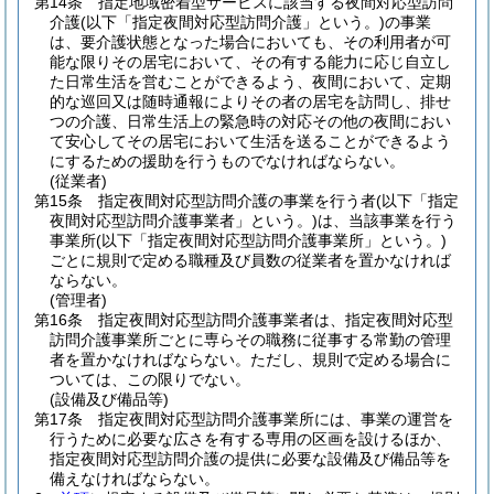
第14条
指定地域密着型サービスに該当する夜間対応型訪問
介護
(以下「指定夜間対応型訪問介護」という。)
の事業
は、要介護状態となった場合においても、その利用者が可
能な限りその居宅において、その有する能力に応じ自立し
た日常生活を営むことができるよう、夜間において、定期
的な巡回又は随時通報によりその者の居宅を訪問し、排せ
つの介護、日常生活上の緊急時の対応その他の夜間におい
て安心してその居宅において生活を送ることができるよう
にするための援助を行うものでなければならない。
(従業者)
第15条
指定夜間対応型訪問介護の事業を行う者
(以下「指定
夜間対応型訪問介護事業者」という。)
は、当該事業を行う
事業所
(以下「指定夜間対応型訪問介護事業所」という。)
ごとに規則で定める職種及び員数の従業者を置かなければ
ならない。
(管理者)
第16条
指定夜間対応型訪問介護事業者は、指定夜間対応型
訪問介護事業所ごとに専らその職務に従事する常勤の管理
者を置かなければならない。
ただし、規則で定める場合に
ついては、この限りでない。
(設備及び備品等)
第17条
指定夜間対応型訪問介護事業所には、事業の運営を
行うために必要な広さを有する専用の区画を設けるほか、
指定夜間対応型訪問介護の提供に必要な設備及び備品等を
備えなければならない。