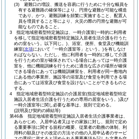
(3)
避難口の増設、搬送を容易に行うために十分な幅員を
有する避難路の確保等により、円滑な避難が可能な構造
であり、かつ、避難訓練を頻繁に実施すること、配置人
員を増員すること等により、火災の際の円滑な避難が可
能なものであること。
3
指定地域密着型特定施設は、一時介護室
(一時的に利用者
を移して指定地域密着型特定施設入居者生活介護を行うた
めの室をいう。以下同じ。)
、浴室、便所、食堂及び機能訓
練室
(
次項
において「一時介護室等」という。)
を有しなけ
ればならない。
ただし、他に利用者を一時的に移して介護
を行うための室が確保されている場合にあっては一時介護
室を、他に機能訓練を行うために適当な広さの場所が確保
できる場合にあっては機能訓練室を、利用者が同一敷地内
にある他の事業所、施設等の浴室及び食堂を利用できる場
合にあっては浴室及び食堂を設けないことができるものと
する。
4
指定地域密着型特定施設の介護居室
(指定地域密着型特定
施設入居者生活介護を行うための専用の居室をいう。)
及び
一時介護室等に関し必要な基準は、規則で定める。
(説明及び契約の締結等)
第46条
指定地域密着型特定施設入居者生活介護事業者は、
あらかじめ、入居申込者又はその家族に対し、規則で定め
る重要事項に関する規程の概要、従業者の勤務の体制、利
用料の額及びその改定の方法その他の入居申込者のサービ
スの選択に資すると認められる重要事項を記した文書を交