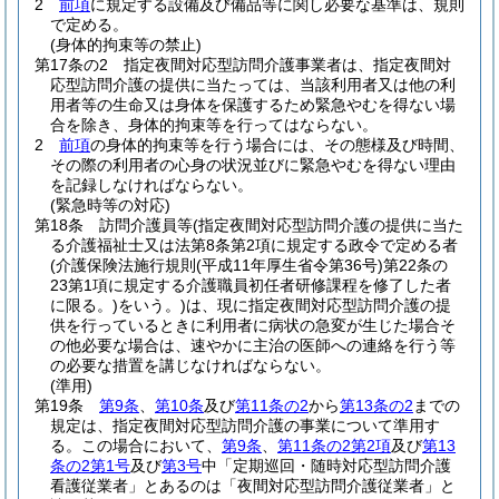
2
前項
に規定する設備及び備品等に関し必要な基準は、規則
で定める。
(身体的拘束等の禁止)
第17条の2
指定夜間対応型訪問介護事業者は、指定夜間対
応型訪問介護の提供に当たっては、当該利用者又は他の利
用者等の生命又は身体を保護するため緊急やむを得ない場
合を除き、身体的拘束等を行ってはならない。
2
前項
の身体的拘束等を行う場合には、その態様及び時間、
その際の利用者の心身の状況並びに緊急やむを得ない理由
を記録しなければならない。
(緊急時等の対応)
第18条
訪問介護員等
(指定夜間対応型訪問介護の提供に当た
る介護福祉士又は法第8条第2項に規定する政令で定める者
(介護保険法施行規則
(平成11年厚生省令第36号)
第22条の
23第1項に規定する介護職員初任者研修課程を修了した者
に限る。)
をいう。)
は、現に指定夜間対応型訪問介護の提
供を行っているときに利用者に病状の急変が生じた場合そ
の他必要な場合は、速やかに主治の医師への連絡を行う等
の必要な措置を講じなければならない。
(準用)
第19条
第9条
、
第10条
及び
第11条の2
から
第13条の2
までの
規定は、指定夜間対応型訪問介護の事業について準用す
る。
この場合において、
第9条
、
第11条の2第2項
及び
第13
条の2第1号
及び
第3号
中「定期巡回・随時対応型訪問介護
看護従業者」とあるのは「夜間対応型訪問介護従業者」と