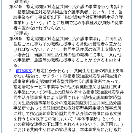
(従業者)
第37条
指定認知症対応型共同生活介護の事業を行う者
(以下
「指定認知症対応型共同生活介護事業者」という。)
は、当
該事業を行う事業所
(以下「指定認知症対応型共同生活介護
事業所」という。)
ごとに規則で定める職種及び員数の従業
者を置かなければならない。
(管理者)
第38条
指定認知症対応型共同生活介護事業者は、共同生活
住居ごとに専らその職務に従事する常勤の管理者を置かな
ければならない。
ただし、共同生活住居の管理上支障がな
い場合は、当該共同生活住居の他の職務に従事し、又は他
の事業所、施設等の職務に従事することができるものとす
る。
2
前項本文
の規定にかかわらず、共同生活住居の管理上支障
がない場合は、サテライト型指定認知症対応型共同生活介
護事業所
(指定認知症対応型共同生活介護事業所であって、
指定居宅サービス事業等その他の保健医療又は福祉に関す
る事業について3年以上の経験を有する指定認知症対応型共
同生活介護事業者により設置される当該指定認知症対応型
共同生活介護事業所以外の指定認知症対応型共同生活介護
事業所であって当該指定認知症対応型共同生活介護事業所
に対して指定認知症対応型共同生活介護の提供に係る支援
を行うもの
(以下この項において「本体事業所」という。)
との密接な連携の下に運営されるものをいう。以下同じ。)
における共同生活住居の管理者は、本体事業所における共