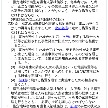
2
指定地域密着型介護老人福祉施設は、従業者であった者
が、正当な理由がなく、その業務上知り得た入所者又はそ
の家族の秘密を漏らすことがないよう、必要な措置を講じ
なければならない。
(事故発生の防止及び発生時の対応)
第54条
指定地域密着型介護老人福祉施設は、事故の発生又
はその再発を防止するため、
次の各号
に定める措置を講じ
なければならない。
(1)
事故が発生した場合の対応、
次号
に規定する報告の方
法等が記載された事故発生の防止のための指針を整備す
ること。
(2)
事故が発生した場合又はそれに至る危険性がある事態
が生じた場合に、当該事実が報告され、その分析を通し
た改善策について、従業者に周知徹底を図る体制を整備
すること。
(3)
事故発生の防止のための委員会
(テレビ電話装置等を
活用して行うことができるものとする。)
及び従業者に対
する研修を定期的に行うこと。
(4)
前3号
に掲げる措置を適切に実施するための担当者を
置くこと。
2
指定地域密着型介護老人福祉施設は、入所者に対する指定
地域密着型介護老人福祉施設入所者生活介護の提供により
事故が発生した場合は、速やかに市、入所者の家族等に連
絡を行うとともに、必要な措置を講じなければならない。
3
指定地域密着型介護老人福祉施設は、
前項
の事故の状況及