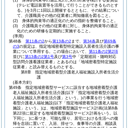
(1)
身体的拘束等の適正化のための対策を検討する委員会
(テレビ電話装置等を活用して行うことができるものとす
る。)
を3月に1回以上開催するとともに、その結果につい
て、介護職員その他の従業者に周知徹底を図ること。
(2)
身体的拘束等の適正化のための指針を整備すること。
(3)
介護職員その他の従業者に対し、身体的拘束等の適正
化のための研修を定期的に実施すること。
(準用)
第48条
第11条の2
から
第13条の2
まで、
第34条
及び
第69条
の3
の規定は、指定地域密着型特定施設入居者生活介護の事
業について準用する。
この場合において、
第11条の2第2項
並びに
第13条の2第1号
及び
第3号
中「定期巡回・随時対応
型訪問介護看護従業者」とあるのは「地域密着型特定施設
従業者」と読み替えるものとする。
第8章
指定地域密着型介護老人福祉施設入所者生活介
護
(基本方針)
第49条
指定地域密着型サービスに該当する地域密着型介護
老人福祉施設入所者生活介護
(以下「指定地域密着型介護老
人福祉施設入所者生活介護」という。)
の事業を行う地域密
着型介護老人福祉施設
(以下「指定地域密着型介護老人福祉
施設」という。)
は、地域密着型施設サービス計画
(法第8条
第22項に規定する地域密着型施設サービス計画をいう。以
下同じ。)
に基づき、可能な限り、居宅における生活への復
帰を念頭に置いて、入浴、排せつ、食事等の介護、相談及