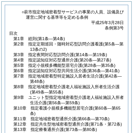
○萩市指定地域密着型サービスの事業の人員、設備及び
運営に関する基準等を定める条例
平成25年3月28日
条例第3号
目次
第1章
総則
(第1条―第4条)
第2章
指定定期巡回・随時対応型訪問介護看護
(第5条―第
13条の2)
第3章
指定夜間対応型訪問介護
(第14条―第19条)
第4章
指定認知症対応型通所介護
(第20条―第27条)
第5章
指定小規模多機能型居宅介護
(第28条―第35条)
第6章
指定認知症対応型共同生活介護
(第36条―第41条)
第7章
指定地域密着型特定施設入居者生活介護
(第42条―
第48条)
第8章
指定地域密着型介護老人福祉施設入所者生活介護
(第49条―第55条)
第9章
ユニット型指定地域密着型介護老人福祉施設入所者
生活介護
(第56条―第59条)
第10章
指定看護小規模多機能型居宅介護
(第60条―第65
条)
第11章
指定地域密着型通所介護
(第66条―第70条)
第12章
指定共生型地域密着型通所介護
(第71条・第72条)
第13章
指定療養通所介護
(第73条―第80条)