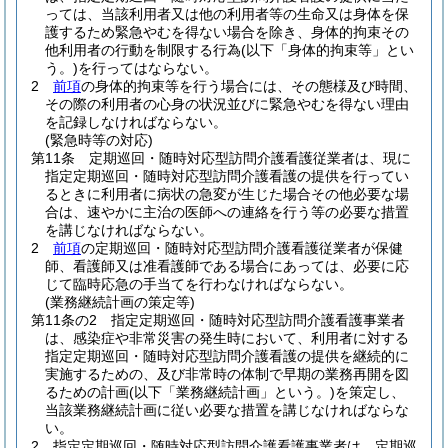
っては、当該利用者又は他の利用者等の生命又は身体を保
護するため緊急やむを得ない場合を除き、身体的拘束その
他利用者の行動を制限する行為
(以下「身体的拘束等」とい
う。)
を行ってはならない。
2
前項
の身体的拘束等を行う場合には、その態様及び時間、
その際の利用者の心身の状況並びに緊急やむを得ない理由
を記録しなければならない。
(緊急時等の対応)
第11条
定期巡回・随時対応型訪問介護看護従業者は、現に
指定定期巡回・随時対応型訪問介護看護の提供を行ってい
るときに利用者に病状の急変が生じた場合その他必要な場
合は、速やかに主治の医師への連絡を行う等の必要な措置
を講じなければならない。
2
前項
の定期巡回・随時対応型訪問介護看護従業者が保健
師、看護師又は准看護師である場合にあっては、必要に応
じて臨時応急の手当てを行わなければならない。
(業務継続計画の策定等)
第11条の2
指定定期巡回・随時対応型訪問介護看護事業者
は、感染症や非常災害の発生時において、利用者に対する
指定定期巡回・随時対応型訪問介護看護の提供を継続的に
実施するための、及び非常時の体制で早期の業務再開を図
るための計画
(以下「業務継続計画」という。)
を策定し、
当該業務継続計画に従い必要な措置を講じなければならな
い。
2
指定定期巡回・随時対応型訪問介護看護事業者は、定期巡