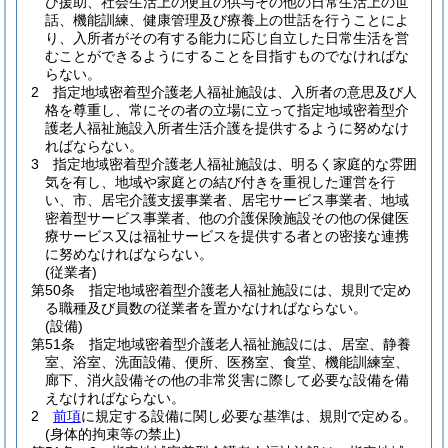
び援助、社会生活上の便宜の供与その他の日常生活上の世
話、機能訓練、健康管理及び療養上の世話を行うことによ
り、入所者がその有する能力に応じ自立した日常生活を営
むことができるようにすることを目指すものでなければな
らない。
2
指定地域密着型介護老人福祉施設は、入所者の意思及び人
格を尊重し、常にその者の立場に立って指定地域密着型介
護老人福祉施設入所者生活介護を提供するように努めなけ
ればならない。
3
指定地域密着型介護老人福祉施設は、明るく家庭的な雰囲
気を有し、地域や家庭との結び付きを重視した運営を行
い、市、居宅介護支援事業者、居宅サービス事業者、地域
密着型サービス事業者、他の介護保険施設その他の保健医
療サービス又は福祉サービスを提供する者との密接な連携
に努めなければならない。
(従業者)
第50条
指定地域密着型介護老人福祉施設には、規則で定め
る職種及び員数の従業者を置かなければならない。
(設備)
第51条
指定地域密着型介護老人福祉施設には、居室、静養
室、浴室、洗面設備、便所、医務室、食堂、機能訓練室、
廊下、消火設備その他の非常災害に際して必要な設備を備
えなければならない。
2
前項
に規定する設備に関し必要な基準は、規則で定める。
(身体的拘束等の禁止)