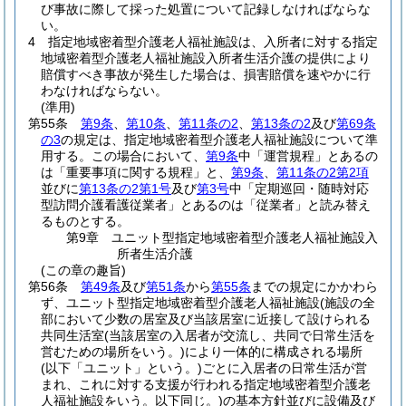
び事故に際して採った処置について記録しなければならな
い。
4
指定地域密着型介護老人福祉施設は、入所者に対する指定
地域密着型介護老人福祉施設入所者生活介護の提供により
賠償すべき事故が発生した場合は、損害賠償を速やかに行
わなければならない。
(準用)
第55条
第9条
、
第10条
、
第11条の2
、
第13条の2
及び
第69条
の3
の規定は、指定地域密着型介護老人福祉施設について準
用する。
この場合において、
第9条
中「運営規程」とあるの
は「重要事項に関する規程」と、
第9条
、
第11条の2第2項
並びに
第13条の2第1号
及び
第3号
中「定期巡回・随時対応
型訪問介護看護従業者」とあるのは「従業者」と読み替え
るものとする。
第9章
ユニット型指定地域密着型介護老人福祉施設入
所者生活介護
(この章の趣旨)
第56条
第49条
及び
第51条
から
第55条
までの規定にかかわら
ず、ユニット型指定地域密着型介護老人福祉施設
(施設の全
部において少数の居室及び当該居室に近接して設けられる
共同生活室
(当該居室の入居者が交流し、共同で日常生活を
営むための場所をいう。)
により一体的に構成される場所
(以下「ユニット」という。)
ごとに入居者の日常生活が営
まれ、これに対する支援が行われる指定地域密着型介護老
人福祉施設をいう。以下同じ。)
の基本方針並びに設備及び