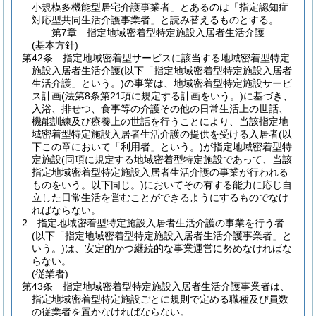
小規模多機能型居宅介護事業者」とあるのは「指定認知症
対応型共同生活介護事業者」と読み替えるものとする。
第7章
指定地域密着型特定施設入居者生活介護
(基本方針)
第42条
指定地域密着型サービスに該当する地域密着型特定
施設入居者生活介護
(以下「指定地域密着型特定施設入居者
生活介護」という。)
の事業は、地域密着型特定施設サービ
ス計画
(法第8条第21項に規定する計画をいう。)
に基づき、
入浴、排せつ、食事等の介護その他の日常生活上の世話、
機能訓練及び療養上の世話を行うことにより、当該指定地
域密着型特定施設入居者生活介護の提供を受ける入居者
(以
下この章において「利用者」という。)
が指定地域密着型特
定施設
(同項に規定する地域密着型特定施設であって、当該
指定地域密着型特定施設入居者生活介護の事業が行われる
ものをいう。以下同じ。)
においてその有する能力に応じ自
立した日常生活を営むことができるようにするものでなけ
ればならない。
2
指定地域密着型特定施設入居者生活介護の事業を行う者
(以下「指定地域密着型特定施設入居者生活介護事業者」と
いう。)
は、安定的かつ継続的な事業運営に努めなければな
らない。
(従業者)
第43条
指定地域密着型特定施設入居者生活介護事業者は、
指定地域密着型特定施設ごとに規則で定める職種及び員数
の従業者を置かなければならない。