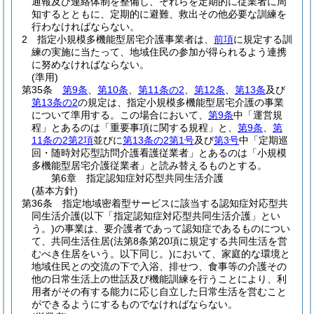
通報及び連絡体制を整備し、それらを定期的に従業者に周
知するとともに、定期的に避難、救出その他必要な訓練を
行わなければならない。
2
指定小規模多機能型居宅介護事業者は、
前項
に規定する訓
練の実施に当たって、地域住民の参加が得られるよう連携
に努めなければならない。
(準用)
第35条
第9条
、
第10条
、
第11条の2
、
第12条
、
第13条
及び
第13条の2
の規定は、指定小規模多機能型居宅介護の事業
について準用する。
この場合において、
第9条
中「運営規
程」とあるのは「重要事項に関する規程」と、
第9条
、
第
11条の2第2項
並びに
第13条の2第1号
及び
第3号
中「定期巡
回・随時対応型訪問介護看護従業者」とあるのは「小規模
多機能型居宅介護従業者」と読み替えるものとする。
第6章
指定認知症対応型共同生活介護
(基本方針)
第36条
指定地域密着型サービスに該当する認知症対応型共
同生活介護
(以下「指定認知症対応型共同生活介護」とい
う。)
の事業は、要介護者であって認知症であるものについ
て、共同生活住居
(法第8条第20項に規定する共同生活を営
むべき住居をいう。以下同じ。)
において、家庭的な環境と
地域住民との交流の下で入浴、排せつ、食事等の介護その
他の日常生活上の世話及び機能訓練を行うことにより、利
用者がその有する能力に応じ自立した日常生活を営むこと
ができるようにするものでなければならない。