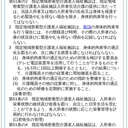
第51条の2
指定地域密着型介護老人福祉施設は、指定地域
密着型介護老人福祉施設入所者生活介護の提供に当たって
は、当該入所者又は他の入所者等の生命又は身体を保護す
るため緊急やむを得ない場合を除き、身体的拘束等を行っ
てはならない。
2
指定地域密着型介護老人福祉施設は、
前項
の身体的拘束等
を行う場合には、その態様及び時間、その際の入所者の心
身の状況並びに緊急やむを得ない理由を記録しなければな
らない。
3
指定地域密着型介護老人福祉施設は、身体的拘束等の適正
化を図るため、次に掲げる措置を講じなければならない。
(1)
身体的拘束等の適正化のための対策を検討する委員会
(テレビ電話装置等を活用して行うことができるものとす
る。)
を3月に1回以上開催するとともに、その結果につい
て、介護職員その他の従業者に周知徹底を図ること。
(2)
身体的拘束等の適正化のための指針を整備すること。
(3)
介護職員その他の従業者に対し、身体的拘束等の適正
化のための研修を定期的に実施すること。
(栄養管理)
第51条の3
指定地域密着型介護老人福祉施設は、入所者の
栄養状態の維持及び改善を図り、自立した日常生活を営む
ことができるよう、各入所者の状態に応じた栄養管理を計
画的に行わなければならない。
(口腔衛生の管理)
第51条の4
指定地域密着型介護老人福祉施設は、入所者の