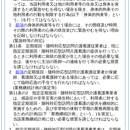
っては、当該利用者又は他の利用者等の生命又は身体を保
護するため緊急やむを得ない場合を除き、身体的拘束その
他利用者の行動を制限する行為
(以下「身体的拘束等」とい
う。)
を行ってはならない。
2
前項
の身体的拘束等を行う場合には、その態様及び時間、
その際の利用者の心身の状況並びに緊急やむを得ない理由
を記録しなければならない。
(緊急時等の対応)
第11条
定期巡回・随時対応型訪問介護看護従業者は、現に
指定定期巡回・随時対応型訪問介護看護の提供を行ってい
るときに利用者に病状の急変が生じた場合その他必要な場
合は、速やかに主治の医師への連絡を行う等の必要な措置
を講じなければならない。
2
前項
の定期巡回・随時対応型訪問介護看護従業者が保健
師、看護師又は准看護師である場合にあっては、必要に応
じて臨時応急の手当てを行わなければならない。
(業務継続計画の策定等)
第11条の2
指定定期巡回・随時対応型訪問介護看護事業者
は、感染症や非常災害の発生時において、利用者に対する
指定定期巡回・随時対応型訪問介護看護の提供を継続的に
実施するための、及び非常時の体制で早期の業務再開を図
るための計画
(以下「業務継続計画」という。)
を策定し、
当該業務継続計画に従い必要な措置を講じなければならな
い。
2
指定定期巡回・随時対応型訪問介護看護事業者は、定期巡