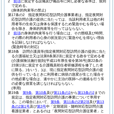
2
前項
に規定する設備及び備品等に関し必要な基準は、規則
で定める。
(身体的拘束等の禁止)
第17条の2
指定夜間対応型訪問介護事業者は、指定夜間対
応型訪問介護の提供に当たっては、当該利用者又は他の利
用者等の生命又は身体を保護するため緊急やむを得ない場
合を除き、身体的拘束等を行ってはならない。
2
前項
の身体的拘束等を行う場合には、その態様及び時間、
その際の利用者の心身の状況並びに緊急やむを得ない理由
を記録しなければならない。
(緊急時等の対応)
第18条
訪問介護員等
(指定夜間対応型訪問介護の提供に当た
る介護福祉士又は法第8条第2項に規定する政令で定める者
(介護保険法施行規則
(平成11年厚生省令第36号)
第22条の
23第1項に規定する介護職員初任者研修課程を修了した者
に限る。)
をいう。)
は、現に指定夜間対応型訪問介護の提
供を行っているときに利用者に病状の急変が生じた場合そ
の他必要な場合は、速やかに主治の医師への連絡を行う等
の必要な措置を講じなければならない。
(準用)
第19条
第9条
、
第10条
及び
第11条の2
から
第13条の2
までの
規定は、指定夜間対応型訪問介護の事業について準用す
る。
この場合において、
第9条
、
第11条の2第2項
及び
第13
条の2第1号
及び
第3号
中「定期巡回・随時対応型訪問介護
看護従業者」とあるのは「夜間対応型訪問介護従業者」と