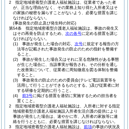
2
指定地域密着型介護老人福祉施設は、従業者であった者
が、正当な理由がなく、その業務上知り得た入所者又はそ
の家族の秘密を漏らすことがないよう、必要な措置を講じ
なければならない。
(事故発生の防止及び発生時の対応)
第54条
指定地域密着型介護老人福祉施設は、事故の発生又
はその再発を防止するため、
次の各号
に定める措置を講じ
なければならない。
(1)
事故が発生した場合の対応、
次号
に規定する報告の方
法等が記載された事故発生の防止のための指針を整備す
ること。
(2)
事故が発生した場合又はそれに至る危険性がある事態
が生じた場合に、当該事実が報告され、その分析を通し
た改善策について、従業者に周知徹底を図る体制を整備
すること。
(3)
事故発生の防止のための委員会
(テレビ電話装置等を
活用して行うことができるものとする。)
及び従業者に対
する研修を定期的に行うこと。
(4)
前3号
に掲げる措置を適切に実施するための担当者を
置くこと。
2
指定地域密着型介護老人福祉施設は、入所者に対する指定
地域密着型介護老人福祉施設入所者生活介護の提供により
事故が発生した場合は、速やかに市、入所者の家族等に連
絡を行うとともに、必要な措置を講じなければならない。
3
指定地域密着型介護老人福祉施設は、
前項
の事故の状況及