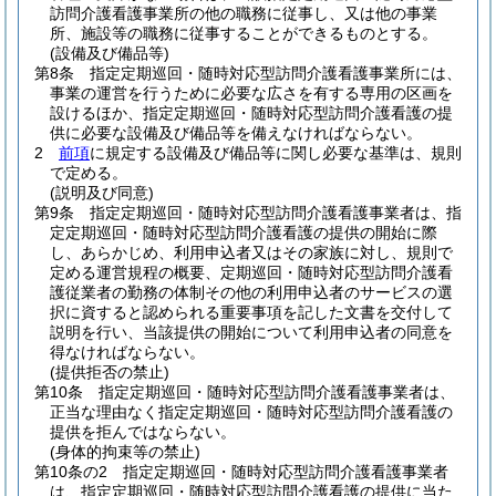
訪問介護看護事業所の他の職務に従事し、又は他の事業
所、施設等の職務に従事することができるものとする。
(設備及び備品等)
第8条
指定定期巡回・随時対応型訪問介護看護事業所には、
事業の運営を行うために必要な広さを有する専用の区画を
設けるほか、指定定期巡回・随時対応型訪問介護看護の提
供に必要な設備及び備品等を備えなければならない。
2
前項
に規定する設備及び備品等に関し必要な基準は、規則
で定める。
(説明及び同意)
第9条
指定定期巡回・随時対応型訪問介護看護事業者は、指
定定期巡回・随時対応型訪問介護看護の提供の開始に際
し、あらかじめ、利用申込者又はその家族に対し、規則で
定める運営規程の概要、定期巡回・随時対応型訪問介護看
護従業者の勤務の体制その他の利用申込者のサービスの選
択に資すると認められる重要事項を記した文書を交付して
説明を行い、当該提供の開始について利用申込者の同意を
得なければならない。
(提供拒否の禁止)
第10条
指定定期巡回・随時対応型訪問介護看護事業者は、
正当な理由なく指定定期巡回・随時対応型訪問介護看護の
提供を拒んではならない。
(身体的拘束等の禁止)
第10条の2
指定定期巡回・随時対応型訪問介護看護事業者
は、指定定期巡回・随時対応型訪問介護看護の提供に当た