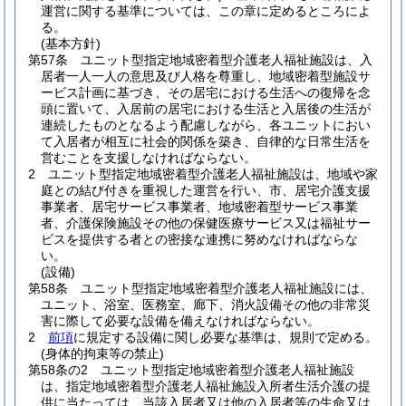
運営に関する基準については、この章に定めるところによ
る。
(基本方針)
第57条
ユニット型指定地域密着型介護老人福祉施設は、入
居者一人一人の意思及び人格を尊重し、地域密着型施設サ
ービス計画に基づき、その居宅における生活への復帰を念
頭に置いて、入居前の居宅における生活と入居後の生活が
連続したものとなるよう配慮しながら、各ユニットにおい
て入居者が相互に社会的関係を築き、自律的な日常生活を
営むことを支援しなければならない。
2
ユニット型指定地域密着型介護老人福祉施設は、地域や家
庭との結び付きを重視した運営を行い、市、居宅介護支援
事業者、居宅サービス事業者、地域密着型サービス事業
者、介護保険施設その他の保健医療サービス又は福祉サー
ビスを提供する者との密接な連携に努めなければならな
い。
(設備)
第58条
ユニット型指定地域密着型介護老人福祉施設には、
ユニット、浴室、医務室、廊下、消火設備その他の非常災
害に際して必要な設備を備えなければならない。
2
前項
に規定する設備に関し必要な基準は、規則で定める。
(身体的拘束等の禁止)
第58条の2
ユニット型指定地域密着型介護老人福祉施設
は、指定地域密着型介護老人福祉施設入所者生活介護の提
供に当たっては、当該入居者又は他の入居者等の生命又は