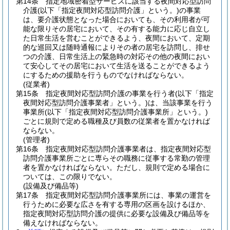
第14条
指定地域密着型サービスに該当する夜間対応型訪問
介護
(以下「指定夜間対応型訪問介護」という。)
の事業
は、要介護状態となった場合においても、その利用者が可
能な限りその居宅において、その有する能力に応じ自立し
た日常生活を営むことができるよう、夜間において、定期
的な巡回又は随時通報によりその者の居宅を訪問し、排せ
つの介護、日常生活上の緊急時の対応その他の夜間におい
て安心してその居宅において生活を送ることができるよう
にするための援助を行うものでなければならない。
(従業者)
第15条
指定夜間対応型訪問介護の事業を行う者
(以下「指定
夜間対応型訪問介護事業者」という。)
は、当該事業を行う
事業所
(以下「指定夜間対応型訪問介護事業所」という。)
ごとに規則で定める職種及び員数の従業者を置かなければ
ならない。
(管理者)
第16条
指定夜間対応型訪問介護事業者は、指定夜間対応型
訪問介護事業所ごとに専らその職務に従事する常勤の管理
者を置かなければならない。
ただし、規則で定める場合に
ついては、この限りでない。
(設備及び備品等)
第17条
指定夜間対応型訪問介護事業所には、事業の運営を
行うために必要な広さを有する専用の区画を設けるほか、
指定夜間対応型訪問介護の提供に必要な設備及び備品等を
備えなければならない。