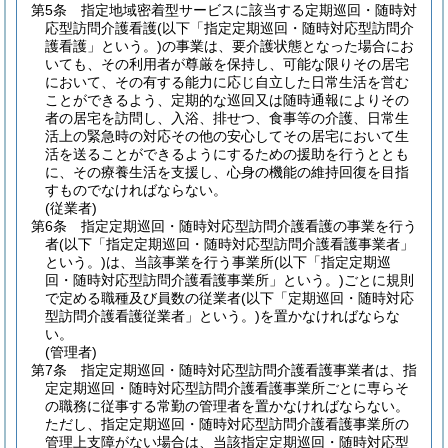
第5条
指定地域密着型サービスに該当する定期巡回・随時対
応型訪問介護看護
(以下「指定定期巡回・随時対応型訪問介
護看護」という。)
の事業は、要介護状態となった場合にお
いても、その利用者が尊厳を保持し、可能な限りその居宅
において、その有する能力に応じ自立した日常生活を営む
ことができるよう、定期的な巡回又は随時通報によりその
者の居宅を訪問し、入浴、排せつ、食事等の介護、日常生
活上の緊急時の対応その他の安心してその居宅において生
活を送ることができるようにするための援助を行うととも
に、その療養生活を支援し、心身の機能の維持回復を目指
すものでなければならない。
(従業者)
第6条
指定定期巡回・随時対応型訪問介護看護の事業を行う
者
(以下「指定定期巡回・随時対応型訪問介護看護事業者」
という。)
は、当該事業を行う事業所
(以下「指定定期巡
回・随時対応型訪問介護看護事業所」という。)
ごとに規則
で定める職種及び員数の従業者
(以下「定期巡回・随時対応
型訪問介護看護従業者」という。)
を置かなければならな
い。
(管理者)
第7条
指定定期巡回・随時対応型訪問介護看護事業者は、指
定定期巡回・随時対応型訪問介護看護事業所ごとに専らそ
の職務に従事する常勤の管理者を置かなければならない。
ただし、指定定期巡回・随時対応型訪問介護看護事業所の
管理上支障がない場合は、当該指定定期巡回・随時対応型