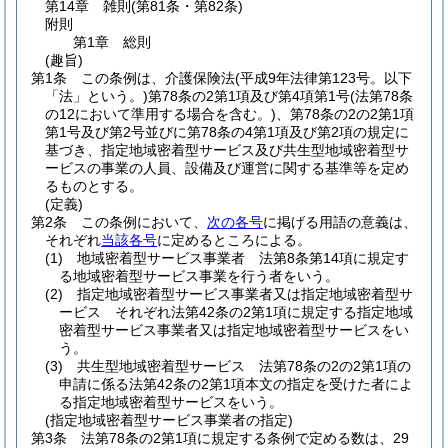
第14章
雑則
(第81条・第82条)
附則
第1章
総則
(趣旨)
第1条
この条例は、介護保険法
(平成9年法律第123号。以下
「法」という。)
第78条の2第1項及び第4項第1号
(法第78条
の12において準用する場合を含む。)
、第78条の2の2第1項
第1号及び第2号並びに第78条の4第1項及び第2項の規定に
基づき、指定地域密着型サービス及び共生型地域密着型サ
ービスの事業の人員、設備及び運営に関する基準等を定め
るものとする。
(定義)
第2条
この条例において、
次の各号
に掲げる用語の意義は、
それぞれ
当該各号
に定めるところによる。
(1)
地域密着型サービス事業者 法第8条第14項に規定す
る地域密着型サービス事業を行う者をいう。
(2)
指定地域密着型サービス事業者又は指定地域密着型サ
ービス それぞれ法第42条の2第1項に規定する指定地域
密着型サービス事業者又は指定地域密着型サービスをい
う。
(3)
共生型地域密着型サービス 法第78条の2の2第1項の
申請に係る法第42条の2第1項本文の指定を受けた者によ
る指定地域密着型サービスをいう。
(指定地域密着型サービス事業者の指定)
第3条
法第78条の2第1項に規定する条例で定める数は、29