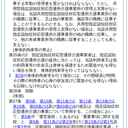
事する常勤の管理者を置かなければならない。
ただし、共
用型指定認知症対応型通所介護事業所の管理上支障がない
場合は、当該共用型指定認知症対応型通所介護事業所の他
の職務に従事し、又は他の事業所、施設等の職務に従事す
ることができるものとする。
なお、共用型指定認知症対応
型通所介護事業所の管理上支障がない場合は、当該共用型
指定認知症対応型通所介護事業所の他の職務に従事し、か
つ、他の本体事業所等の職務に従事することとしても差し
支えない。
(身体的拘束等の禁止)
第25条の2
指定認知症対応型通所介護事業者は、指定認知
症対応型通所介護の提供に当たっては、当該利用者又は他
の利用者等の生命又は身体を保護するため緊急やむを得な
い場合を除き、身体的拘束等を行ってはならない。
2
前項
の身体的拘束等を行う場合には、その態様及び時間、
その際の利用者の心身の状況並びに緊急やむを得ない理由
を記録しなければならない。
第26条
削除
(準用)
第27条
第9条
、
第10条
、
第11条の2
、
第12条
、
第13条の2
、
第18条
、
第69条の3
及び
第69条の4
の規定は、指定認知症対
応型通所介護の事業について準用する。
この場合におい
て、
第9条
中「運営規程」とあるのは「重要事項に関する規
程」と、
第9条
、
第11条の2第2項
並びに
第13条の2第1号
及
び
第3号
中「定期巡回・随時対応型訪問介護看護従業者」と