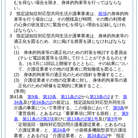
むを得ない場合を除き、身体的拘束等を行ってはならな
い。
2
指定認知症対応型共同生活介護事業者は、
前項
の身体的拘
束等を行う場合には、その態様及び時間、その際の利用者
の心身の状況並びに緊急やむを得ない理由を記録しなけれ
ばならない。
3
指定認知症対応型共同生活介護事業者は、身体的拘束等の
適正化を図るため、次に掲げる措置を講じなければならな
い。
(1)
身体的拘束等の適正化のための対策を検討する委員会
(テレビ電話装置等を活用して行うことができるものとす
る。)
を3月に1回以上開催するとともに、その結果につい
て、介護従業者その他の従業者に周知徹底を図ること。
(2)
身体的拘束等の適正化のための指針を整備すること。
(3)
介護従業者その他の従業者に対し、身体的拘束等の適
正化のための研修を定期的に実施すること。
(準用)
第41条
第9条
、
第10条
、
第11条の2
から
第13条の2
まで、
第
34条
及び
第34条の2
の規定は、指定認知症対応型共同生活
介護の事業について準用する。
この場合において、
第9条
中
「運営規程」とあるのは「重要事項に関する規程」と、
第9
条
、
第11条の2第2項
並びに
第13条の2第1号
及び
第3号
中
「定期巡回・随時対応型訪問介護看護従業者」とあるのは
「介護従業者」と、
第34条
中「小規模多機能型居宅介護従
業者」とあるのは「介護従業者」と、
第34条の2
中「指定