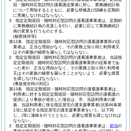
回・随時対応型訪問介護看護従業者に対し、業務継続計画
について周知するとともに、必要な研修及び訓練を定期的
に実施しなければならない。
3
指定定期巡回・随時対応型訪問介護看護事業者は、定期的
に業務継続計画の見直しを行い、必要に応じて業務継続計
画の変更を行うものとする。
(秘密保持等)
第12条
指定定期巡回・随時対応型訪問介護看護事業所の従
業者は、正当な理由がなく、その業務上知り得た利用者又
はその家族の秘密を漏らしてはならない。
2
指定定期巡回・随時対応型訪問介護看護事業者は、当該指
定定期巡回・随時対応型訪問介護看護事業所の従業者であ
った者が、正当な理由がなく、その業務上知り得た利用者
又はその家族の秘密を漏らすことがないよう、必要な措置
を講じなければならない。
(事故発生時の対応)
第13条
指定定期巡回・随時対応型訪問介護看護事業者は、
利用者に対する指定定期巡回・随時対応型訪問介護看護の
提供により事故が発生した場合は、市、当該利用者の家
族、当該利用者に係る指定居宅介護支援事業者
(法第46条第
1項に規定する指定居宅介護支援事業者をいう。以下同
じ。)
等に連絡を行うとともに、必要な措置を講じなければ
ならない。
2
指定定期巡回・随時対応型訪問介護看護事業者は、
前項
の