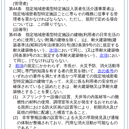
(管理者)
第44条
指定地域密着型特定施設入居者生活介護事業者は、
指定地域密着型特定施設ごとに専らその職務に従事する管
理者を置かなければならない。
ただし、規則で定める場合
については、この限りでない。
(設備等)
第45条
指定地域密着型特定施設の建物
(利用者の日常生活の
ために使用しない附属の建物を除く。)
は、耐火建築物
(建
築基準法
(昭和25年法律第201号)
第2条第9号の2に規定する
耐火建築物をいう。
次項
において同じ。)
又は準耐火建築物
(同条第9号の3に規定する準耐火建築物をいう。
次項
におい
て同じ。)
でなければならない。
2
前項
の規定にかかわらず、市長が、火災予防、消火活動等
に関し専門的知識を有する者の意見を聴いて、
次の各号
の
いずれかの要件を満たす木造かつ平屋建ての指定地域密着
型特定施設の建物であって、火災に係る利用者の安全性が
確保されていると認めたときは、耐火建築物又は準耐火建
築物とすることを要しない。
(1)
スプリンクラー設備の設置、天井等の内装材等への難
燃性の材料の使用、調理室等火災が発生するおそれがあ
る箇所における防火区画の設置等により、初期消火及び
延焼の抑制に配慮した構造であること。
(2)
非常警報設備の設置等による火災の早期発見及び通報
の体制が整備されており、円滑な消火活動が可能なもの
であること。