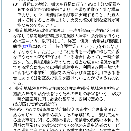
(3)
避難口の増設、搬送を容易に行うために十分な幅員を
有する避難路の確保等により、円滑な避難が可能な構造
であり、かつ、避難訓練を頻繁に実施すること、配置人
員を増員すること等により、火災の際の円滑な避難が可
能なものであること。
3
指定地域密着型特定施設は、一時介護室
(一時的に利用者
を移して指定地域密着型特定施設入居者生活介護を行うた
めの室をいう。以下同じ。)
、浴室、便所、食堂及び機能訓
練室
(
次項
において「一時介護室等」という。)
を有しなけ
ればならない。
ただし、他に利用者を一時的に移して介護
を行うための室が確保されている場合にあっては一時介護
室を、他に機能訓練を行うために適当な広さの場所が確保
できる場合にあっては機能訓練室を、利用者が同一敷地内
にある他の事業所、施設等の浴室及び食堂を利用できる場
合にあっては浴室及び食堂を設けないことができるものと
する。
4
指定地域密着型特定施設の介護居室
(指定地域密着型特定
施設入居者生活介護を行うための専用の居室をいう。)
及び
一時介護室等に関し必要な基準は、規則で定める。
(説明及び契約の締結等)
第46条
指定地域密着型特定施設入居者生活介護事業者は、
あらかじめ、入居申込者又はその家族に対し、規則で定め
る重要事項に関する規程の概要、従業者の勤務の体制、利
用料の額及びその改定の方法その他の入居申込者のサービ
スの選択に資すると認められる重要事項を記した文書を交