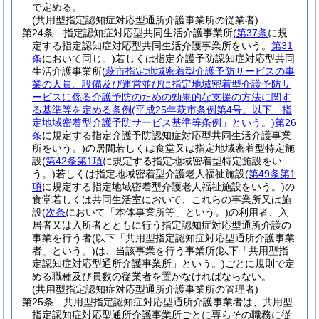
で定める。
(共用型指定認知症対応型通所介護事業所の従業者)
第24条
指定認知症対応型共同生活介護事業所
(
第37条
に規
定する指定認知症対応型共同生活介護事業所をいう。
第31
条
において同じ。)
若しくは指定介護予防認知症対応型共同
生活介護事業所
(
萩市指定地域密着型介護予防サービスの事
業の人員、設備及び運営並びに指定地域密着型介護予防サ
ービスに係る介護予防のための効果的な支援の方法に関す
る基準等を定める条例
(平成25年萩市条例第4号。以下「指
定地域密着型介護予防サービス基準等条例」という。)
第26
条
に規定する指定介護予防認知症対応型共同生活介護事業
所をいう。)
の居間若しくは食堂又は指定地域密着型特定施
設
(
第42条第1項
に規定する指定地域密着型特定施設をい
う。)
若しくは指定地域密着型介護老人福祉施設
(
第49条第1
項
に規定する指定地域密着型介護老人福祉施設をいう。)
の
食堂若しくは共同生活室において、これらの事業所又は施
設
(
次条
において「本体事業所等」という。)
の利用者、入
居者又は入所者とともに行う指定認知症対応型通所介護の
事業を行う者
(以下「共用型指定認知症対応型通所介護事業
者」という。)
は、当該事業を行う事業所
(以下「共用型指
定認知症対応型通所介護事業所」という。)
ごとに規則で定
める職種及び員数の従業者を置かなければならない。
(共用型指定認知症対応型通所介護事業所の管理者)
第25条
共用型指定認知症対応型通所介護事業者は、共用型
指定認知症対応型通所介護事業所ごとに専らその職務に従