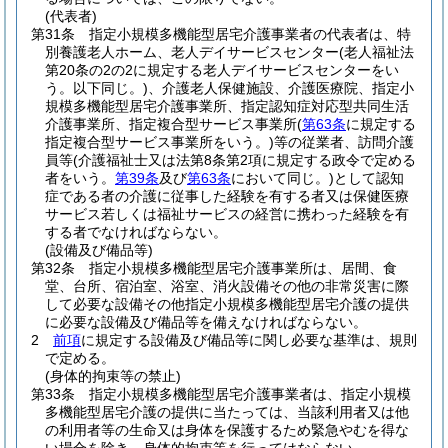
(代表者)
第31条
指定小規模多機能型居宅介護事業者の代表者は、特
別養護老人ホーム、老人デイサービスセンター
(老人福祉法
第20条の2の2に規定する老人デイサービスセンターをい
う。以下同じ。)
、介護老人保健施設、介護医療院、指定小
規模多機能型居宅介護事業所、指定認知症対応型共同生活
介護事業所、指定複合型サービス事業所
(
第63条
に規定する
指定複合型サービス事業所をいう。)
等の従業者、訪問介護
員等
(介護福祉士又は法第8条第2項に規定する政令で定める
者をいう。
第39条
及び
第63条
において同じ。)
として認知
症である者の介護に従事した経験を有する者又は保健医療
サービス若しくは福祉サービスの経営に携わった経験を有
する者でなければならない。
(設備及び備品等)
第32条
指定小規模多機能型居宅介護事業所は、居間、食
堂、台所、宿泊室、浴室、消火設備その他の非常災害に際
して必要な設備その他指定小規模多機能型居宅介護の提供
に必要な設備及び備品等を備えなければならない。
2
前項
に規定する設備及び備品等に関し必要な基準は、規則
で定める。
(身体的拘束等の禁止)
第33条
指定小規模多機能型居宅介護事業者は、指定小規模
多機能型居宅介護の提供に当たっては、当該利用者又は他
の利用者等の生命又は身体を保護するため緊急やむを得な