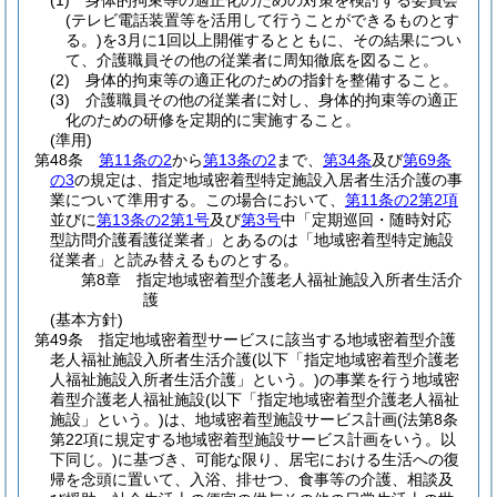
(1)
身体的拘束等の適正化のための対策を検討する委員会
(テレビ電話装置等を活用して行うことができるものとす
る。)
を3月に1回以上開催するとともに、その結果につい
て、介護職員その他の従業者に周知徹底を図ること。
(2)
身体的拘束等の適正化のための指針を整備すること。
(3)
介護職員その他の従業者に対し、身体的拘束等の適正
化のための研修を定期的に実施すること。
(準用)
第48条
第11条の2
から
第13条の2
まで、
第34条
及び
第69条
の3
の規定は、指定地域密着型特定施設入居者生活介護の事
業について準用する。
この場合において、
第11条の2第2項
並びに
第13条の2第1号
及び
第3号
中「定期巡回・随時対応
型訪問介護看護従業者」とあるのは「地域密着型特定施設
従業者」と読み替えるものとする。
第8章
指定地域密着型介護老人福祉施設入所者生活介
護
(基本方針)
第49条
指定地域密着型サービスに該当する地域密着型介護
老人福祉施設入所者生活介護
(以下「指定地域密着型介護老
人福祉施設入所者生活介護」という。)
の事業を行う地域密
着型介護老人福祉施設
(以下「指定地域密着型介護老人福祉
施設」という。)
は、地域密着型施設サービス計画
(法第8条
第22項に規定する地域密着型施設サービス計画をいう。以
下同じ。)
に基づき、可能な限り、居宅における生活への復
帰を念頭に置いて、入浴、排せつ、食事等の介護、相談及