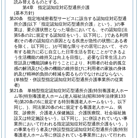
読み替えるものとする。
第4章
指定認知症対応型通所介護
(基本方針)
第20条
指定地域密着型サービスに該当する認知症対応型通
所介護
(以下「指定認知症対応型通所介護」という。)
の事
業は、要介護状態となった場合においても、その認知症
(法
第5条の2に規定する認知症をいう。以下同じ。)
である利用
者
(その者の認知症の原因となる疾患が急性の状態にある者
を除く。以下同じ。)
が可能な限りその居宅において、その
有する能力に応じ自立した日常生活を営むことができるよ
う生活機能の維持又は向上を目指し、必要な日常生活上の
世話及び機能訓練を行うことにより、利用者の社会的孤立
感の解消及び心身の機能の維持並びに利用者の家族の身体
的及び精神的負担の軽減を図るものでなければならない。
(単独型・併設型指定認知症対応型通所介護事業所の従業
者)
第21条
単独型指定認知症対応型通所介護
(特別養護老人ホー
ム等
(特別養護老人ホーム
(老人福祉法
(昭和38年法律第133
号)
第20条の5に規定する特別養護老人ホームをいう。以下
同じ。)
、同法第20条の4に規定する養護老人ホーム、病
院、診療所、介護老人保健施設、介護医療院、社会福祉施
設又は特定施設をいう。以下同じ。)
に併設されていない事
業所において行われる指定認知症対応型通所介護をいう。)
の事業を行う者及び併設型指定認知症対応型通所介護
(特別
養護老人ホーム等に併設されている事業所において行われ