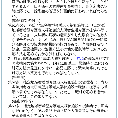
口腔の健康の保持を図り、自立した日常生活を営むことが
できるよう、口腔衛生の管理体制を整備し、各入所者の状
態に応じた口腔衛生の管理を計画的に行わなければならな
い。
(緊急時等の対応)
第51条の5
指定地域密着型介護老人福祉施設は、現に指定
地域密着型介護老人福祉施設入所者生活介護の提供を行っ
ているときに入居者の病状の急変が生じた場合その他必要
な場合のため、あらかじめ、規則第136条第1項第1号に掲
げる医師及び協力医療機関の協力を得て、当該医師及び当
該協力医療機関との連携方法その他の緊急時等における対
応方法を定めておかなければならない。
2
指定地域密着型介護老人福祉施設は、
前項
の医師及び協力
医療機関の協力を得て、1年に1回以上、緊急時等における
対応方法の見直しを行い、必要に応じて緊急時等における
対応方法の変更を行わなければならない。
(管理者)
第52条
指定地域密着型介護老人福祉施設の管理者は、専ら
当該指定地域密着型介護老人福祉施設の職務に従事する常
勤の者でなければならない。
ただし、規則で定める場合に
ついては、この限りでない。
(秘密保持等)
第53条
指定地域密着型介護老人福祉施設の従業者は、正当
な理由がなく、その業務上知り得た入所者又はその家族の
秘密を漏らしてはならない。