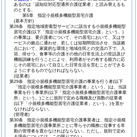
あるのは「認知症対応型通所介護従業者」と読み替えるも
のとする。
第5章
指定小規模多機能型居宅介護
(基本方針)
第28条
指定地域密着型サービスに該当する小規模多機能型
居宅介護
(以下「指定小規模多機能型居宅介護」という。)
の事業は、要介護者について、その居宅において、又はサ
ービスの拠点に通わせ、若しくは短期間宿泊させ、当該拠
点において、家庭的な環境と地域住民との交流の下で、入
浴、排せつ、食事等の介護その他の日常生活上の世話及び
機能訓練を行うことにより、利用者がその有する能力に応
じその居宅において自立した日常生活を営むことができる
ようにするものでなければならない。
(従業者)
第29条
指定小規模多機能型居宅介護の事業を行う者
(以下
「指定小規模多機能型居宅介護事業者」という。)
は、当該
事業を行う事業所
(以下「指定小規模多機能型居宅介護事業
所」という。)
ごとに規則で定める職種及び員数の従業者
(以下「小規模多機能型居宅介護従業者」という。)
を置か
なければならない。
(管理者)
第30条
指定小規模多機能型居宅介護事業者は、指定小規模
多機能型居宅介護事業所ごとに専らその職務に従事する常
勤の管理者を置かなければならない。
ただし、規則で定め
る場合については、この限りでない。