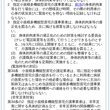
い場合を除き、身体的拘束等を行ってはならない。
2
指定小規模多機能型居宅介護事業者は、
前項
の身体的拘束
等を行う場合には、その態様及び時間、その際の利用者の
心身の状況並びに緊急やむを得ない理由を記録しなければ
ならない。
3
指定小規模多機能型居宅介護事業者は、身体的拘束等の適
正化を図るため、次に掲げる措置を講じなければならな
い。
(1)
身体的拘束等の適正化のための対策を検討する委員会
(テレビ電話装置等を活用して行うことができるものとす
る。)
を3月に1回以上開催するとともに、その結果につい
て、介護職員その他の従業者に周知徹底を図ること。
(2)
身体的拘束等の適正化のための指針を整備すること。
(3)
介護職員その他の従業者に対し、身体的拘束等の適正
化のための研修を定期的に実施すること。
(緊急時等の対応)
第34条
小規模多機能型居宅介護従業者は、現に指定小規模
多機能型居宅介護の提供を行っているときに利用者に病状
の急変が生じた場合その他必要な場合は、速やかに主治の
医師又はあらかじめ当該指定小規模多機能型居宅介護事業
者が定めた協力医療機関への連絡を行う等の必要な措置を
講じなければならない。
(非常災害対策)
第34条の2
指定小規模多機能型居宅介護事業者は、非常災
害に関する具体的計画を立て、非常災害時の関係機関への