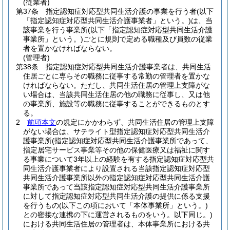
(従業者)
第37条
指定認知症対応型共同生活介護の事業を行う者
(以下
「指定認知症対応型共同生活介護事業者」という。)
は、当
該事業を行う事業所
(以下「指定認知症対応型共同生活介護
事業所」という。)
ごとに規則で定める職種及び員数の従業
者を置かなければならない。
(管理者)
第38条
指定認知症対応型共同生活介護事業者は、共同生活
住居ごとに専らその職務に従事する常勤の管理者を置かな
ければならない。
ただし、共同生活住居の管理上支障がな
い場合は、当該共同生活住居の他の職務に従事し、又は他
の事業所、施設等の職務に従事することができるものとす
る。
2
前項本文
の規定にかかわらず、共同生活住居の管理上支障
がない場合は、サテライト型指定認知症対応型共同生活介
護事業所
(指定認知症対応型共同生活介護事業所であって、
指定居宅サービス事業等その他の保健医療又は福祉に関す
る事業について3年以上の経験を有する指定認知症対応型共
同生活介護事業者により設置される当該指定認知症対応型
共同生活介護事業所以外の指定認知症対応型共同生活介護
事業所であって当該指定認知症対応型共同生活介護事業所
に対して指定認知症対応型共同生活介護の提供に係る支援
を行うもの
(以下この項において「本体事業所」という。)
との密接な連携の下に運営されるものをいう。以下同じ。)
における共同生活住居の管理者は、本体事業所における共