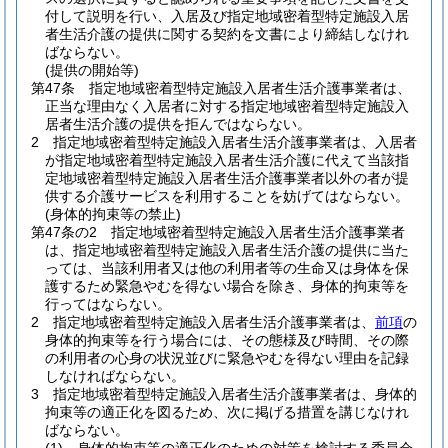
付して説明を行い、入居及び指定地域密着型特定施設入居
者生活介護の提供に関する契約を文書により締結しなけれ
ばならない。
(提供の開始等)
第47条
指定地域密着型特定施設入居者生活介護事業者は、
正当な理由なく入居者に対する指定地域密着型特定施設入
居者生活介護の提供を拒んではならない。
2
指定地域密着型特定施設入居者生活介護事業者は、入居者
が指定地域密着型特定施設入居者生活介護に代えて当該指
定地域密着型特定施設入居者生活介護事業者以外の者が提
供する介護サービスを利用することを妨げてはならない。
(身体的拘束等の禁止)
第47条の2
指定地域密着型特定施設入居者生活介護事業者
は、指定地域密着型特定施設入居者生活介護の提供に当た
っては、当該利用者又は他の利用者等の生命又は身体を保
護するため緊急やむを得ない場合を除き、身体的拘束等を
行ってはならない。
2
指定地域密着型特定施設入居者生活介護事業者は、
前項
の
身体的拘束等を行う場合には、その態様及び時間、その際
の利用者の心身の状況並びに緊急やむを得ない理由を記録
しなければならない。
3
指定地域密着型特定施設入居者生活介護事業者は、身体的
拘束等の適正化を図るため、次に掲げる措置を講じなけれ
ばならない。