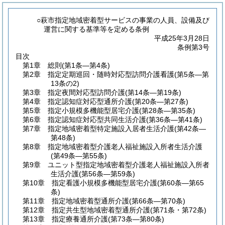
○萩市指定地域密着型サービスの事業の人員、設備及び
運営に関する基準等を定める条例
平成25年3月28日
条例第3号
目次
第1章
総則
(第1条―第4条)
第2章
指定定期巡回・随時対応型訪問介護看護
(第5条―第
13条の2)
第3章
指定夜間対応型訪問介護
(第14条―第19条)
第4章
指定認知症対応型通所介護
(第20条―第27条)
第5章
指定小規模多機能型居宅介護
(第28条―第35条)
第6章
指定認知症対応型共同生活介護
(第36条―第41条)
第7章
指定地域密着型特定施設入居者生活介護
(第42条―
第48条)
第8章
指定地域密着型介護老人福祉施設入所者生活介護
(第49条―第55条)
第9章
ユニット型指定地域密着型介護老人福祉施設入所者
生活介護
(第56条―第59条)
第10章
指定看護小規模多機能型居宅介護
(第60条―第65
条)
第11章
指定地域密着型通所介護
(第66条―第70条)
第12章
指定共生型地域密着型通所介護
(第71条・第72条)
第13章
指定療養通所介護
(第73条―第80条)