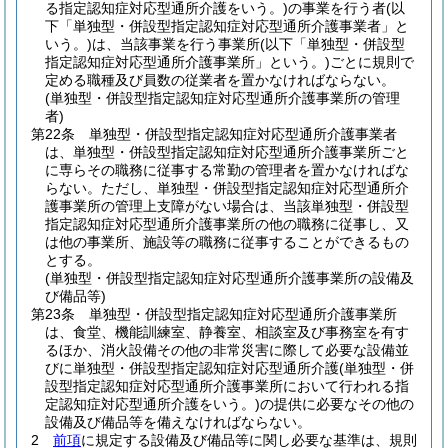
る指定認知症対応型通所介護をいう。)
の事業を行う者
(以
下「単独型・併設型指定認知症対応型通所介護事業者」と
いう。)
は、当該事業を行う事業所
(以下「単独型・併設型
指定認知症対応型通所介護事業所」という。)
ごとに規則で
定める職種及び員数の従業者を置かなければならない。
(単独型・併設型指定認知症対応型通所介護事業所の管理
者)
第22条
単独型・併設型指定認知症対応型通所介護事業者
は、単独型・併設型指定認知症対応型通所介護事業所ごと
に専らその職務に従事する常勤の管理者を置かなければな
らない。
ただし、単独型・併設型指定認知症対応型通所介
護事業所の管理上支障がない場合は、当該単独型・併設型
指定認知症対応型通所介護事業所の他の職務に従事し、又
は他の事業所、施設等の職務に従事することができるもの
とする。
(単独型・併設型指定認知症対応型通所介護事業所の設備及
び備品等)
第23条
単独型・併設型指定認知症対応型通所介護事業所
は、食堂、機能訓練室、静養室、相談室及び事務室を有す
るほか、消火設備その他の非常災害に際して必要な設備並
びに単独型・併設型指定認知症対応型通所介護
(単独型・併
設型指定認知症対応型通所介護事業所において行われる指
定認知症対応型通所介護をいう。)
の提供に必要なその他の
設備及び備品等を備えなければならない。
2
前項
に規定する設備及び備品等に関し必要な基準は、規則