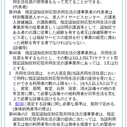
同生活住居の管理者をもって充てることができる。
(代表者)
第39条
指定認知症対応型共同生活介護事業者の代表者は、
特別養護老人ホーム、老人デイサービスセンター、介護老
人保健施設、介護医療院、指定認知症対応型共同生活介護
事業所等の従業者若しくは訪問介護員等として、認知症で
ある者の介護に従事した経験を有する者又は保健医療サー
ビス若しくは福祉サービスの提供を行う事業の経営に携わ
った経験を有する者でなければならない。
(設備等)
第40条
指定認知症対応型共同生活介護事業所は、共同生活
住居を有するものとし、その数は1以上3以下
(サテライト型
指定認知症対応型共同生活介護事業所にあっては、1又は2)
とする。
2
共同生活住居は、その入居定員
(当該共同生活住居におい
て同時に指定認知症対応型共同生活介護の提供を受けるこ
とができる利用者の数の上限をいう。)
を5人以上9人以下と
し、居室、居間、食堂、台所、浴室、消火設備その他の非
常災害に際して必要な設備その他利用者が日常生活を営む
上で必要な設備を設けるものとする。
3
前項
に規定する設備に関し必要な基準は、規則で定める。
(身体的拘束等の禁止)
第40条の2
指定認知症対応型共同生活介護事業者は、指定
認知症対応型共同生活介護の提供に当たっては、当該利用
者又は他の利用者等の生命又は身体を保護するため緊急や