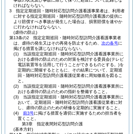
事故の状況及び事故に際して採った処置について記録しな
ければならない。
3
指定定期巡回・随時対応型訪問介護看護事業者は、利用者
に対する指定定期巡回・随時対応型訪問介護看護の提供に
より賠償すべき事故が発生した場合は、損害賠償を速やか
に行わなければならない。
(虐待の防止)
第13条の2
指定定期巡回・随時対応型訪問介護看護事業者
は、虐待の発生又はその再発を防止するため、
次の各号
に
掲げる措置を講じなければならない。
(1)
当該指定定期巡回・随時対応型訪問介護看護事業所に
おける虐待の防止のための対策を検討する委員会
(テレビ
電話装置等を活用して行うことができるものとする。)
を
定期的に開催するとともに、その結果について、定期巡
回・随時対応型訪問介護看護従業者に周知徹底を図るこ
と。
(2)
当該指定定期巡回・随時対応型訪問介護看護事業所に
おける虐待の防止のための指針を整備すること。
(3)
当該指定定期巡回・随時対応型訪問介護看護事業所に
おいて、定期巡回・随時対応型訪問介護看護従業者に対
し、虐待の防止のための研修を定期的に実施すること。
(4)
前3号
に掲げる措置を適切に実施するための担当者を
置くこと。
第3章
指定夜間対応型訪問介護
(基本方針)