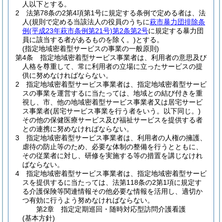
人以下とする。
2
法第78条の2第4項第1号に規定する条例で定める者は、法
人
(規則で定める当該法人の役員のうちに
萩市暴力団排除条
例
(平成23年萩市条例第21号)
第2条第2号
に規定する暴力団
員に該当する者があるものを除く。)
とする。
(指定地域密着型サービスの事業の一般原則)
第4条
指定地域密着型サービス事業者は、利用者の意思及び
人格を尊重して、常に利用者の立場に立ったサービスの提
供に努めなければならない。
2
指定地域密着型サービス事業者は、指定地域密着型サービ
スの事業を運営するに当たっては、地域との結び付きを重
視し、市、他の地域密着型サービス事業者又は居宅サービ
ス事業者
(居宅サービス事業を行う者をいう。以下同じ。)
その他の保健医療サービス及び福祉サービスを提供する者
との連携に努めなければならない。
3
指定地域密着型サービス事業者は、利用者の人権の擁護、
虐待の防止等のため、必要な体制の整備を行うとともに、
その従業者に対し、研修を実施する等の措置を講じなけれ
ばならない。
4
指定地域密着型サービス事業者は、指定地域密着型サービ
スを提供するに当たっては、法第118条の2第1項に規定す
る介護保険等関連情報その他必要な情報を活用し、適切か
つ有効に行うよう努めなければならない。
第2章
指定定期巡回・随時対応型訪問介護看護
(基本方針)