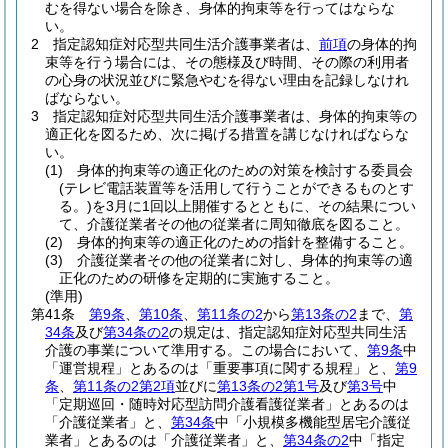
むを得ない場合を除き、身体的拘束等を行ってはならな
い。
2
指定認知症対応型共同生活介護事業者は、
前項
の身体的拘
束等を行う場合には、その態様及び時間、その際の利用者
の心身の状況並びに緊急やむを得ない理由を記録しなけれ
ばならない。
3
指定認知症対応型共同生活介護事業者は、身体的拘束等の
適正化を図るため、次に掲げる措置を講じなければならな
い。
(1)
身体的拘束等の適正化のための対策を検討する委員会
(テレビ電話装置等を活用して行うことができるものとす
る。)
を3月に1回以上開催するとともに、その結果につい
て、介護従業者その他の従業者に周知徹底を図ること。
(2)
身体的拘束等の適正化のための指針を整備すること。
(3)
介護従業者その他の従業者に対し、身体的拘束等の適
正化のための研修を定期的に実施すること。
(準用)
第41条
第9条
、
第10条
、
第11条の2
から
第13条の2
まで、
第
34条
及び
第34条の2
の規定は、指定認知症対応型共同生活
介護の事業について準用する。
この場合において、
第9条
中
「運営規程」とあるのは「重要事項に関する規程」と、
第9
条
、
第11条の2第2項
並びに
第13条の2第1号
及び
第3号
中
「定期巡回・随時対応型訪問介護看護従業者」とあるのは
「介護従業者」と、
第34条
中「小規模多機能型居宅介護従
業者」とあるのは「介護従業者」と、
第34条の2
中「指定