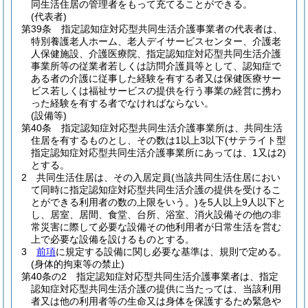
同生活住居の管理者をもって充てることができる。
(代表者)
第39条
指定認知症対応型共同生活介護事業者の代表者は、
特別養護老人ホーム、老人デイサービスセンター、介護老
人保健施設、介護医療院、指定認知症対応型共同生活介護
事業所等の従業者若しくは訪問介護員等として、認知症で
ある者の介護に従事した経験を有する者又は保健医療サー
ビス若しくは福祉サービスの提供を行う事業の経営に携わ
った経験を有する者でなければならない。
(設備等)
第40条
指定認知症対応型共同生活介護事業所は、共同生活
住居を有するものとし、その数は1以上3以下
(サテライト型
指定認知症対応型共同生活介護事業所にあっては、1又は2)
とする。
2
共同生活住居は、その入居定員
(当該共同生活住居におい
て同時に指定認知症対応型共同生活介護の提供を受けるこ
とができる利用者の数の上限をいう。)
を5人以上9人以下と
し、居室、居間、食堂、台所、浴室、消火設備その他の非
常災害に際して必要な設備その他利用者が日常生活を営む
上で必要な設備を設けるものとする。
3
前項
に規定する設備に関し必要な基準は、規則で定める。
(身体的拘束等の禁止)
第40条の2
指定認知症対応型共同生活介護事業者は、指定
認知症対応型共同生活介護の提供に当たっては、当該利用
者又は他の利用者等の生命又は身体を保護するため緊急や