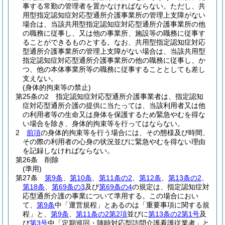
事する常勤の管理者を置かなければならない。
ただし、共
用型指定認知症対応型通所介護事業所の管理上支障がない
場合は、当該共用型指定認知症対応型通所介護事業所の他
の職務に従事し、又は他の事業所、施設等の職務に従事す
ることができるものとする。
なお、共用型指定認知症対応
型通所介護事業所の管理上支障がない場合は、当該共用型
指定認知症対応型通所介護事業所の他の職務に従事し、か
つ、他の本体事業所等の職務に従事することとしても差し
支えない。
(身体的拘束等の禁止)
第25条の2
指定認知症対応型通所介護事業者は、指定認知
症対応型通所介護の提供に当たっては、当該利用者又は他
の利用者等の生命又は身体を保護するため緊急やむを得な
い場合を除き、身体的拘束等を行ってはならない。
2
前項
の身体的拘束等を行う場合には、その態様及び時間、
その際の利用者の心身の状況並びに緊急やむを得ない理由
を記録しなければならない。
第26条
削除
(準用)
第27条
第9条
、
第10条
、
第11条の2
、
第12条
、
第13条の2
、
第18条
、
第69条の3
及び
第69条の4
の規定は、指定認知症対
応型通所介護の事業について準用する。
この場合におい
て、
第9条
中「運営規程」とあるのは「重要事項に関する規
程」と、
第9条
、
第11条の2第2項
並びに
第13条の2第1号
及
び
第3号
中「定期巡回・随時対応型訪問介護看護従業者」と