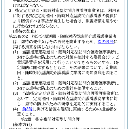
事故の状況及び事故に際して採った処置について記録しな
ければならない。
3
指定定期巡回・随時対応型訪問介護看護事業者は、利用者
に対する指定定期巡回・随時対応型訪問介護看護の提供に
より賠償すべき事故が発生した場合は、損害賠償を速やか
に行わなければならない。
(虐待の防止)
第13条の2
指定定期巡回・随時対応型訪問介護看護事業者
は、虐待の発生又はその再発を防止するため、
次の各号
に
掲げる措置を講じなければならない。
(1)
当該指定定期巡回・随時対応型訪問介護看護事業所に
おける虐待の防止のための対策を検討する委員会
(テレビ
電話装置等を活用して行うことができるものとする。)
を
定期的に開催するとともに、その結果について、定期巡
回・随時対応型訪問介護看護従業者に周知徹底を図るこ
と。
(2)
当該指定定期巡回・随時対応型訪問介護看護事業所に
おける虐待の防止のための指針を整備すること。
(3)
当該指定定期巡回・随時対応型訪問介護看護事業所に
おいて、定期巡回・随時対応型訪問介護看護従業者に対
し、虐待の防止のための研修を定期的に実施すること。
(4)
前3号
に掲げる措置を適切に実施するための担当者を
置くこと。
第3章
指定夜間対応型訪問介護
(基本方針)