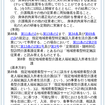
(1)
身体的拘束等の適正化のための対策を検討する委員会
(テレビ電話装置等を活用して行うことができるものとす
る。)
を3月に1回以上開催するとともに、その結果につい
て、介護職員その他の従業者に周知徹底を図ること。
(2)
身体的拘束等の適正化のための指針を整備すること。
(3)
介護職員その他の従業者に対し、身体的拘束等の適正
化のための研修を定期的に実施すること。
(準用)
第48条
第11条の2
から
第13条の2
まで、
第34条
及び
第69条
の3
の規定は、指定地域密着型特定施設入居者生活介護の事
業について準用する。
この場合において、
第11条の2第2項
並びに
第13条の2第1号
及び
第3号
中「定期巡回・随時対応
型訪問介護看護従業者」とあるのは「地域密着型特定施設
従業者」と読み替えるものとする。
第8章
指定地域密着型介護老人福祉施設入所者生活介
護
(基本方針)
第49条
指定地域密着型サービスに該当する地域密着型介護
老人福祉施設入所者生活介護
(以下「指定地域密着型介護老
人福祉施設入所者生活介護」という。)
の事業を行う地域密
着型介護老人福祉施設
(以下「指定地域密着型介護老人福祉
施設」という。)
は、地域密着型施設サービス計画
(法第8条
第22項に規定する地域密着型施設サービス計画をいう。以
下同じ。)
に基づき、可能な限り、居宅における生活への復
帰を念頭に置いて、入浴、排せつ、食事等の介護、相談及