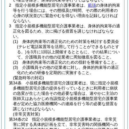
い場合を除き、身体的拘束等を行ってはならない。
2
指定小規模多機能型居宅介護事業者は、
前項
の身体的拘束
等を行う場合には、その態様及び時間、その際の利用者の
心身の状況並びに緊急やむを得ない理由を記録しなければ
ならない。
3
指定小規模多機能型居宅介護事業者は、身体的拘束等の適
正化を図るため、次に掲げる措置を講じなければならな
い。
(1)
身体的拘束等の適正化のための対策を検討する委員会
(テレビ電話装置等を活用して行うことができるものとす
る。)
を3月に1回以上開催するとともに、その結果につい
て、介護職員その他の従業者に周知徹底を図ること。
(2)
身体的拘束等の適正化のための指針を整備すること。
(3)
介護職員その他の従業者に対し、身体的拘束等の適正
化のための研修を定期的に実施すること。
(緊急時等の対応)
第34条
小規模多機能型居宅介護従業者は、現に指定小規模
多機能型居宅介護の提供を行っているときに利用者に病状
の急変が生じた場合その他必要な場合は、速やかに主治の
医師又はあらかじめ当該指定小規模多機能型居宅介護事業
者が定めた協力医療機関への連絡を行う等の必要な措置を
講じなければならない。
(非常災害対策)
第34条の2
指定小規模多機能型居宅介護事業者は、非常災
害に関する具体的計画を立て、非常災害時の関係機関への