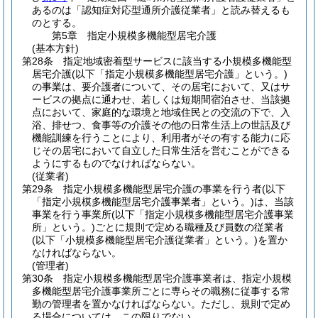
あるのは「認知症対応型通所介護従業者」と読み替えるも
のとする。
第5章
指定小規模多機能型居宅介護
(基本方針)
第28条
指定地域密着型サービスに該当する小規模多機能型
居宅介護
(以下「指定小規模多機能型居宅介護」という。)
の事業は、要介護者について、その居宅において、又はサ
ービスの拠点に通わせ、若しくは短期間宿泊させ、当該拠
点において、家庭的な環境と地域住民との交流の下で、入
浴、排せつ、食事等の介護その他の日常生活上の世話及び
機能訓練を行うことにより、利用者がその有する能力に応
じその居宅において自立した日常生活を営むことができる
ようにするものでなければならない。
(従業者)
第29条
指定小規模多機能型居宅介護の事業を行う者
(以下
「指定小規模多機能型居宅介護事業者」という。)
は、当該
事業を行う事業所
(以下「指定小規模多機能型居宅介護事業
所」という。)
ごとに規則で定める職種及び員数の従業者
(以下「小規模多機能型居宅介護従業者」という。)
を置か
なければならない。
(管理者)
第30条
指定小規模多機能型居宅介護事業者は、指定小規模
多機能型居宅介護事業所ごとに専らその職務に従事する常
勤の管理者を置かなければならない。
ただし、規則で定め
る場合については、この限りでない。