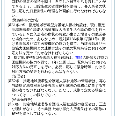
口腔の健康の保持を図り、自立した日常生活を営むことが
できるよう、口腔衛生の管理体制を整備し、各入所者の状
態に応じた口腔衛生の管理を計画的に行わなければならな
い。
(緊急時等の対応)
第51条の5
指定地域密着型介護老人福祉施設は、現に指定
地域密着型介護老人福祉施設入所者生活介護の提供を行っ
ているときに入居者の病状の急変が生じた場合その他必要
な場合のため、あらかじめ、規則第136条第1項第1号に掲
げる医師及び協力医療機関の協力を得て、当該医師及び当
該協力医療機関との連携方法その他の緊急時等における対
応方法を定めておかなければならない。
2
指定地域密着型介護老人福祉施設は、
前項
の医師及び協力
医療機関の協力を得て、1年に1回以上、緊急時等における
対応方法の見直しを行い、必要に応じて緊急時等における
対応方法の変更を行わなければならない。
(管理者)
第52条
指定地域密着型介護老人福祉施設の管理者は、専ら
当該指定地域密着型介護老人福祉施設の職務に従事する常
勤の者でなければならない。
ただし、規則で定める場合に
ついては、この限りでない。
(秘密保持等)
第53条
指定地域密着型介護老人福祉施設の従業者は、正当
な理由がなく、その業務上知り得た入所者又はその家族の
秘密を漏らしてはならない。