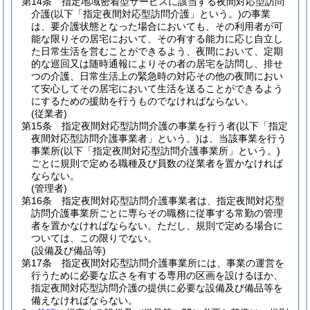
第14条
指定地域密着型サービスに該当する夜間対応型訪問
介護
(以下「指定夜間対応型訪問介護」という。)
の事業
は、要介護状態となった場合においても、その利用者が可
能な限りその居宅において、その有する能力に応じ自立し
た日常生活を営むことができるよう、夜間において、定期
的な巡回又は随時通報によりその者の居宅を訪問し、排せ
つの介護、日常生活上の緊急時の対応その他の夜間におい
て安心してその居宅において生活を送ることができるよう
にするための援助を行うものでなければならない。
(従業者)
第15条
指定夜間対応型訪問介護の事業を行う者
(以下「指定
夜間対応型訪問介護事業者」という。)
は、当該事業を行う
事業所
(以下「指定夜間対応型訪問介護事業所」という。)
ごとに規則で定める職種及び員数の従業者を置かなければ
ならない。
(管理者)
第16条
指定夜間対応型訪問介護事業者は、指定夜間対応型
訪問介護事業所ごとに専らその職務に従事する常勤の管理
者を置かなければならない。
ただし、規則で定める場合に
ついては、この限りでない。
(設備及び備品等)
第17条
指定夜間対応型訪問介護事業所には、事業の運営を
行うために必要な広さを有する専用の区画を設けるほか、
指定夜間対応型訪問介護の提供に必要な設備及び備品等を
備えなければならない。