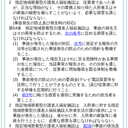
2
指定地域密着型介護老人福祉施設は、従業者であった者
が、正当な理由がなく、その業務上知り得た入所者又はそ
の家族の秘密を漏らすことがないよう、必要な措置を講じ
なければならない。
(事故発生の防止及び発生時の対応)
第54条
指定地域密着型介護老人福祉施設は、事故の発生又
はその再発を防止するため、
次の各号
に定める措置を講じ
なければならない。
(1)
事故が発生した場合の対応、
次号
に規定する報告の方
法等が記載された事故発生の防止のための指針を整備す
ること。
(2)
事故が発生した場合又はそれに至る危険性がある事態
が生じた場合に、当該事実が報告され、その分析を通し
た改善策について、従業者に周知徹底を図る体制を整備
すること。
(3)
事故発生の防止のための委員会
(テレビ電話装置等を
活用して行うことができるものとする。)
及び従業者に対
する研修を定期的に行うこと。
(4)
前3号
に掲げる措置を適切に実施するための担当者を
置くこと。
2
指定地域密着型介護老人福祉施設は、入所者に対する指定
地域密着型介護老人福祉施設入所者生活介護の提供により
事故が発生した場合は、速やかに市、入所者の家族等に連
絡を行うとともに、必要な措置を講じなければならない。
3
指定地域密着型介護老人福祉施設は、
前項
の事故の状況及