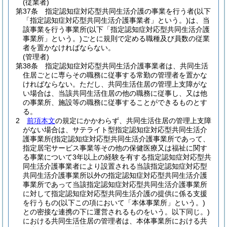
(従業者)
第37条
指定認知症対応型共同生活介護の事業を行う者
(以下
「指定認知症対応型共同生活介護事業者」という。)
は、当
該事業を行う事業所
(以下「指定認知症対応型共同生活介護
事業所」という。)
ごとに規則で定める職種及び員数の従業
者を置かなければならない。
(管理者)
第38条
指定認知症対応型共同生活介護事業者は、共同生活
住居ごとに専らその職務に従事する常勤の管理者を置かな
ければならない。
ただし、共同生活住居の管理上支障がな
い場合は、当該共同生活住居の他の職務に従事し、又は他
の事業所、施設等の職務に従事することができるものとす
る。
2
前項本文
の規定にかかわらず、共同生活住居の管理上支障
がない場合は、サテライト型指定認知症対応型共同生活介
護事業所
(指定認知症対応型共同生活介護事業所であって、
指定居宅サービス事業等その他の保健医療又は福祉に関す
る事業について3年以上の経験を有する指定認知症対応型共
同生活介護事業者により設置される当該指定認知症対応型
共同生活介護事業所以外の指定認知症対応型共同生活介護
事業所であって当該指定認知症対応型共同生活介護事業所
に対して指定認知症対応型共同生活介護の提供に係る支援
を行うもの
(以下この項において「本体事業所」という。)
との密接な連携の下に運営されるものをいう。以下同じ。)
における共同生活住居の管理者は、本体事業所における共