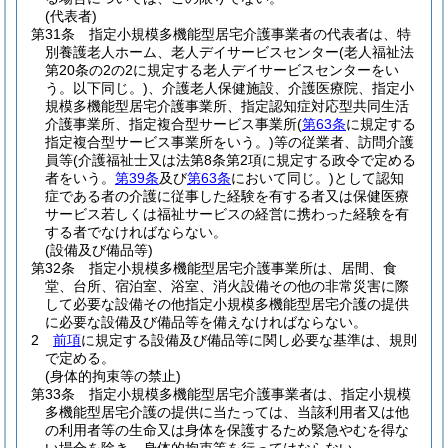
(代表者)
第31条
指定小規模多機能型居宅介護事業者の代表者は、特
別養護老人ホーム、老人デイサービスセンター
(老人福祉法
第20条の2の2に規定する老人デイサービスセンターをい
う。以下同じ。)
、介護老人保健施設、介護医療院、指定小
規模多機能型居宅介護事業所、指定認知症対応型共同生活
介護事業所、指定複合型サービス事業所
(
第63条
に規定する
指定複合型サービス事業所をいう。)
等の従業者、訪問介護
員等
(介護福祉士又は法第8条第2項に規定する政令で定める
者をいう。
第39条
及び
第63条
において同じ。)
として認知
症である者の介護に従事した経験を有する者又は保健医療
サービス若しくは福祉サービスの経営に携わった経験を有
する者でなければならない。
(設備及び備品等)
第32条
指定小規模多機能型居宅介護事業所は、居間、食
堂、台所、宿泊室、浴室、消火設備その他の非常災害に際
して必要な設備その他指定小規模多機能型居宅介護の提供
に必要な設備及び備品等を備えなければならない。
2
前項
に規定する設備及び備品等に関し必要な基準は、規則
で定める。
(身体的拘束等の禁止)
第33条
指定小規模多機能型居宅介護事業者は、指定小規模
多機能型居宅介護の提供に当たっては、当該利用者又は他
の利用者等の生命又は身体を保護するため緊急やむを得な