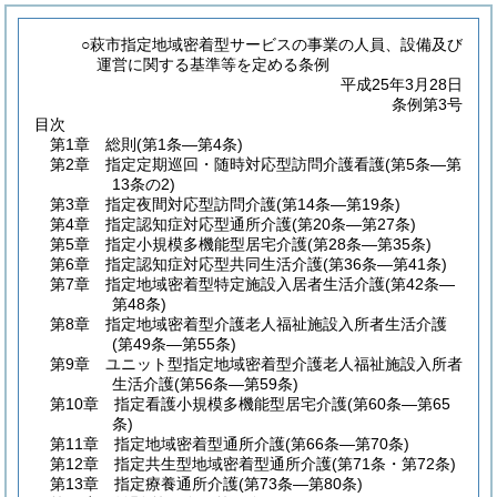
○萩市指定地域密着型サービスの事業の人員、設備及び
運営に関する基準等を定める条例
平成25年3月28日
条例第3号
目次
第1章
総則
(第1条―第4条)
第2章
指定定期巡回・随時対応型訪問介護看護
(第5条―第
13条の2)
第3章
指定夜間対応型訪問介護
(第14条―第19条)
第4章
指定認知症対応型通所介護
(第20条―第27条)
第5章
指定小規模多機能型居宅介護
(第28条―第35条)
第6章
指定認知症対応型共同生活介護
(第36条―第41条)
第7章
指定地域密着型特定施設入居者生活介護
(第42条―
第48条)
第8章
指定地域密着型介護老人福祉施設入所者生活介護
(第49条―第55条)
第9章
ユニット型指定地域密着型介護老人福祉施設入所者
生活介護
(第56条―第59条)
第10章
指定看護小規模多機能型居宅介護
(第60条―第65
条)
第11章
指定地域密着型通所介護
(第66条―第70条)
第12章
指定共生型地域密着型通所介護
(第71条・第72条)
第13章
指定療養通所介護
(第73条―第80条)