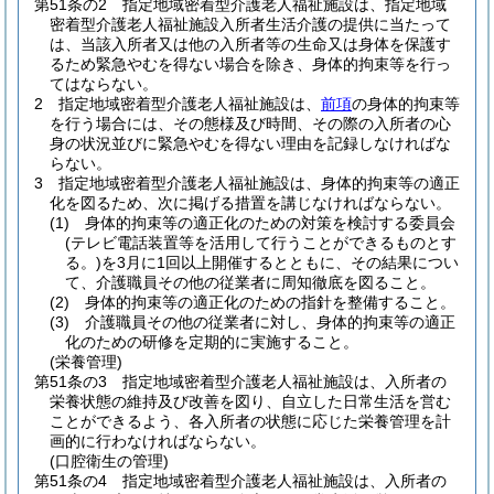
第51条の2
指定地域密着型介護老人福祉施設は、指定地域
密着型介護老人福祉施設入所者生活介護の提供に当たって
は、当該入所者又は他の入所者等の生命又は身体を保護す
るため緊急やむを得ない場合を除き、身体的拘束等を行っ
てはならない。
2
指定地域密着型介護老人福祉施設は、
前項
の身体的拘束等
を行う場合には、その態様及び時間、その際の入所者の心
身の状況並びに緊急やむを得ない理由を記録しなければな
らない。
3
指定地域密着型介護老人福祉施設は、身体的拘束等の適正
化を図るため、次に掲げる措置を講じなければならない。
(1)
身体的拘束等の適正化のための対策を検討する委員会
(テレビ電話装置等を活用して行うことができるものとす
る。)
を3月に1回以上開催するとともに、その結果につい
て、介護職員その他の従業者に周知徹底を図ること。
(2)
身体的拘束等の適正化のための指針を整備すること。
(3)
介護職員その他の従業者に対し、身体的拘束等の適正
化のための研修を定期的に実施すること。
(栄養管理)
第51条の3
指定地域密着型介護老人福祉施設は、入所者の
栄養状態の維持及び改善を図り、自立した日常生活を営む
ことができるよう、各入所者の状態に応じた栄養管理を計
画的に行わなければならない。
(口腔衛生の管理)
第51条の4
指定地域密着型介護老人福祉施設は、入所者の