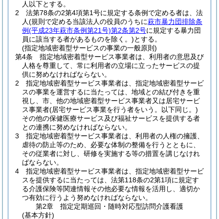
人以下とする。
2
法第78条の2第4項第1号に規定する条例で定める者は、法
人
(規則で定める当該法人の役員のうちに
萩市暴力団排除条
例
(平成23年萩市条例第21号)
第2条第2号
に規定する暴力団
員に該当する者があるものを除く。)
とする。
(指定地域密着型サービスの事業の一般原則)
第4条
指定地域密着型サービス事業者は、利用者の意思及び
人格を尊重して、常に利用者の立場に立ったサービスの提
供に努めなければならない。
2
指定地域密着型サービス事業者は、指定地域密着型サービ
スの事業を運営するに当たっては、地域との結び付きを重
視し、市、他の地域密着型サービス事業者又は居宅サービ
ス事業者
(居宅サービス事業を行う者をいう。以下同じ。)
その他の保健医療サービス及び福祉サービスを提供する者
との連携に努めなければならない。
3
指定地域密着型サービス事業者は、利用者の人権の擁護、
虐待の防止等のため、必要な体制の整備を行うとともに、
その従業者に対し、研修を実施する等の措置を講じなけれ
ばならない。
4
指定地域密着型サービス事業者は、指定地域密着型サービ
スを提供するに当たっては、法第118条の2第1項に規定す
る介護保険等関連情報その他必要な情報を活用し、適切か
つ有効に行うよう努めなければならない。
第2章
指定定期巡回・随時対応型訪問介護看護
(基本方針)