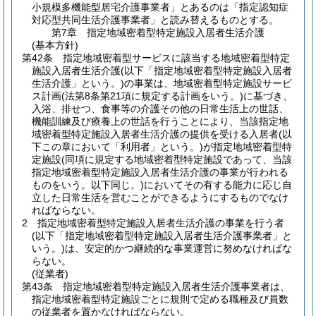
小規模多機能型居宅介護事業者」とあるのは「指定認知症
対応型共同生活介護事業者」と読み替えるものとする。
第7章
指定地域密着型特定施設入居者生活介護
(基本方針)
第42条
指定地域密着型サービスに該当する地域密着型特定
施設入居者生活介護
(以下「指定地域密着型特定施設入居者
生活介護」という。)
の事業は、地域密着型特定施設サービ
ス計画
(法第8条第21項に規定する計画をいう。)
に基づき、
入浴、排せつ、食事等の介護その他の日常生活上の世話、
機能訓練及び療養上の世話を行うことにより、当該指定地
域密着型特定施設入居者生活介護の提供を受ける入居者
(以
下この章において「利用者」という。)
が指定地域密着型特
定施設
(同項に規定する地域密着型特定施設であって、当該
指定地域密着型特定施設入居者生活介護の事業が行われる
ものをいう。以下同じ。)
においてその有する能力に応じ自
立した日常生活を営むことができるようにするものでなけ
ればならない。
2
指定地域密着型特定施設入居者生活介護の事業を行う者
(以下「指定地域密着型特定施設入居者生活介護事業者」と
いう。)
は、安定的かつ継続的な事業運営に努めなければな
らない。
(従業者)
第43条
指定地域密着型特定施設入居者生活介護事業者は、
指定地域密着型特定施設ごとに規則で定める職種及び員数
の従業者を置かなければならない。