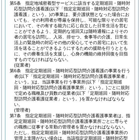
第5条
指定地域密着型サービスに該当する定期巡回・随時対
応型訪問介護看護
(以下「指定定期巡回・随時対応型訪問介
護看護」という。)
の事業は、要介護状態となった場合にお
いても、その利用者が尊厳を保持し、可能な限りその居宅
において、その有する能力に応じ自立した日常生活を営む
ことができるよう、定期的な巡回又は随時通報によりその
者の居宅を訪問し、入浴、排せつ、食事等の介護、日常生
活上の緊急時の対応その他の安心してその居宅において生
活を送ることができるようにするための援助を行うととも
に、その療養生活を支援し、心身の機能の維持回復を目指
すものでなければならない。
(従業者)
第6条
指定定期巡回・随時対応型訪問介護看護の事業を行う
者
(以下「指定定期巡回・随時対応型訪問介護看護事業者」
という。)
は、当該事業を行う事業所
(以下「指定定期巡
回・随時対応型訪問介護看護事業所」という。)
ごとに規則
で定める職種及び員数の従業者
(以下「定期巡回・随時対応
型訪問介護看護従業者」という。)
を置かなければならな
い。
(管理者)
第7条
指定定期巡回・随時対応型訪問介護看護事業者は、指
定定期巡回・随時対応型訪問介護看護事業所ごとに専らそ
の職務に従事する常勤の管理者を置かなければならない。
ただし、指定定期巡回・随時対応型訪問介護看護事業所の
管理上支障がない場合は、当該指定定期巡回・随時対応型