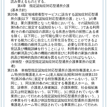
読み替えるものとする。
第4章
指定認知症対応型通所介護
(基本方針)
第20条
指定地域密着型サービスに該当する認知症対応型通
所介護
(以下「指定認知症対応型通所介護」という。)
の事
業は、要介護状態となった場合においても、その認知症
(法
第5条の2に規定する認知症をいう。以下同じ。)
である利用
者
(その者の認知症の原因となる疾患が急性の状態にある者
を除く。以下同じ。)
が可能な限りその居宅において、その
有する能力に応じ自立した日常生活を営むことができるよ
う生活機能の維持又は向上を目指し、必要な日常生活上の
世話及び機能訓練を行うことにより、利用者の社会的孤立
感の解消及び心身の機能の維持並びに利用者の家族の身体
的及び精神的負担の軽減を図るものでなければならない。
(単独型・併設型指定認知症対応型通所介護事業所の従業
者)
第21条
単独型指定認知症対応型通所介護
(特別養護老人ホー
ム等
(特別養護老人ホーム
(老人福祉法
(昭和38年法律第133
号)
第20条の5に規定する特別養護老人ホームをいう。以下
同じ。)
、同法第20条の4に規定する養護老人ホーム、病
院、診療所、介護老人保健施設、介護医療院、社会福祉施
設又は特定施設をいう。以下同じ。)
に併設されていない事
業所において行われる指定認知症対応型通所介護をいう。)
の事業を行う者及び併設型指定認知症対応型通所介護
(特別
養護老人ホーム等に併設されている事業所において行われ