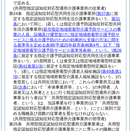
で定める。
(共用型指定認知症対応型通所介護事業所の従業者)
第24条
指定認知症対応型共同生活介護事業所
(
第37条
に規
定する指定認知症対応型共同生活介護事業所をいう。
第31
条
において同じ。)
若しくは指定介護予防認知症対応型共同
生活介護事業所
(
萩市指定地域密着型介護予防サービスの事
業の人員、設備及び運営並びに指定地域密着型介護予防サ
ービスに係る介護予防のための効果的な支援の方法に関す
る基準等を定める条例
(平成25年萩市条例第4号。以下「指
定地域密着型介護予防サービス基準等条例」という。)
第26
条
に規定する指定介護予防認知症対応型共同生活介護事業
所をいう。)
の居間若しくは食堂又は指定地域密着型特定施
設
(
第42条第1項
に規定する指定地域密着型特定施設をい
う。)
若しくは指定地域密着型介護老人福祉施設
(
第49条第1
項
に規定する指定地域密着型介護老人福祉施設をいう。)
の
食堂若しくは共同生活室において、これらの事業所又は施
設
(
次条
において「本体事業所等」という。)
の利用者、入
居者又は入所者とともに行う指定認知症対応型通所介護の
事業を行う者
(以下「共用型指定認知症対応型通所介護事業
者」という。)
は、当該事業を行う事業所
(以下「共用型指
定認知症対応型通所介護事業所」という。)
ごとに規則で定
める職種及び員数の従業者を置かなければならない。
(共用型指定認知症対応型通所介護事業所の管理者)
第25条
共用型指定認知症対応型通所介護事業者は、共用型
指定認知症対応型通所介護事業所ごとに専らその職務に従