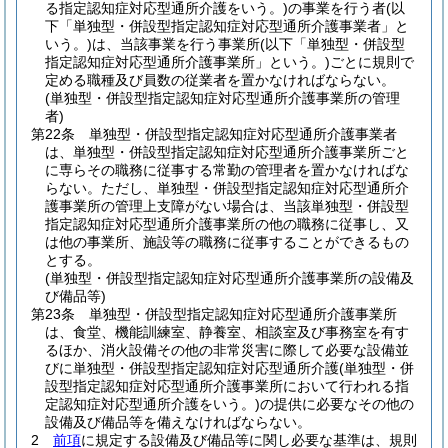
る指定認知症対応型通所介護をいう。)
の事業を行う者
(以
下「単独型・併設型指定認知症対応型通所介護事業者」と
いう。)
は、当該事業を行う事業所
(以下「単独型・併設型
指定認知症対応型通所介護事業所」という。)
ごとに規則で
定める職種及び員数の従業者を置かなければならない。
(単独型・併設型指定認知症対応型通所介護事業所の管理
者)
第22条
単独型・併設型指定認知症対応型通所介護事業者
は、単独型・併設型指定認知症対応型通所介護事業所ごと
に専らその職務に従事する常勤の管理者を置かなければな
らない。
ただし、単独型・併設型指定認知症対応型通所介
護事業所の管理上支障がない場合は、当該単独型・併設型
指定認知症対応型通所介護事業所の他の職務に従事し、又
は他の事業所、施設等の職務に従事することができるもの
とする。
(単独型・併設型指定認知症対応型通所介護事業所の設備及
び備品等)
第23条
単独型・併設型指定認知症対応型通所介護事業所
は、食堂、機能訓練室、静養室、相談室及び事務室を有す
るほか、消火設備その他の非常災害に際して必要な設備並
びに単独型・併設型指定認知症対応型通所介護
(単独型・併
設型指定認知症対応型通所介護事業所において行われる指
定認知症対応型通所介護をいう。)
の提供に必要なその他の
設備及び備品等を備えなければならない。
2
前項
に規定する設備及び備品等に関し必要な基準は、規則