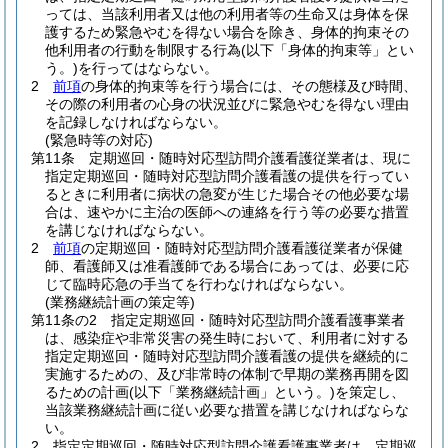
っては、当該利用者又は他の利用者等の生命又は身体を保
護するため緊急やむを得ない場合を除き、身体的拘束その
他利用者の行動を制限する行為
(以下「身体的拘束等」とい
う。)
を行ってはならない。
2
前項
の身体的拘束等を行う場合には、その態様及び時間、
その際の利用者の心身の状況並びに緊急やむを得ない理由
を記録しなければならない。
(緊急時等の対応)
第11条
定期巡回・随時対応型訪問介護看護従業者は、現に
指定定期巡回・随時対応型訪問介護看護の提供を行ってい
るときに利用者に病状の急変が生じた場合その他必要な場
合は、速やかに主治の医師への連絡を行う等の必要な措置
を講じなければならない。
2
前項
の定期巡回・随時対応型訪問介護看護従業者が保健
師、看護師又は准看護師である場合にあっては、必要に応
じて臨時応急の手当てを行わなければならない。
(業務継続計画の策定等)
第11条の2
指定定期巡回・随時対応型訪問介護看護事業者
は、感染症や非常災害の発生時において、利用者に対する
指定定期巡回・随時対応型訪問介護看護の提供を継続的に
実施するための、及び非常時の体制で早期の業務再開を図
るための計画
(以下「業務継続計画」という。)
を策定し、
当該業務継続計画に従い必要な措置を講じなければならな
い。
2
指定定期巡回・随時対応型訪問介護看護事業者は、定期巡