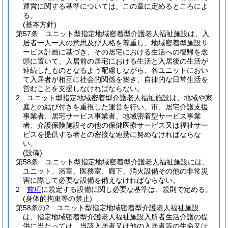
運営に関する基準については、この章に定めるところによ
る。
(基本方針)
第57条
ユニット型指定地域密着型介護老人福祉施設は、入
居者一人一人の意思及び人格を尊重し、地域密着型施設サ
ービス計画に基づき、その居宅における生活への復帰を念
頭に置いて、入居前の居宅における生活と入居後の生活が
連続したものとなるよう配慮しながら、各ユニットにおい
て入居者が相互に社会的関係を築き、自律的な日常生活を
営むことを支援しなければならない。
2
ユニット型指定地域密着型介護老人福祉施設は、地域や家
庭との結び付きを重視した運営を行い、市、居宅介護支援
事業者、居宅サービス事業者、地域密着型サービス事業
者、介護保険施設その他の保健医療サービス又は福祉サー
ビスを提供する者との密接な連携に努めなければならな
い。
(設備)
第58条
ユニット型指定地域密着型介護老人福祉施設には、
ユニット、浴室、医務室、廊下、消火設備その他の非常災
害に際して必要な設備を備えなければならない。
2
前項
に規定する設備に関し必要な基準は、規則で定める。
(身体的拘束等の禁止)
第58条の2
ユニット型指定地域密着型介護老人福祉施設
は、指定地域密着型介護老人福祉施設入所者生活介護の提
供に当たっては、当該入居者又は他の入居者等の生命又は