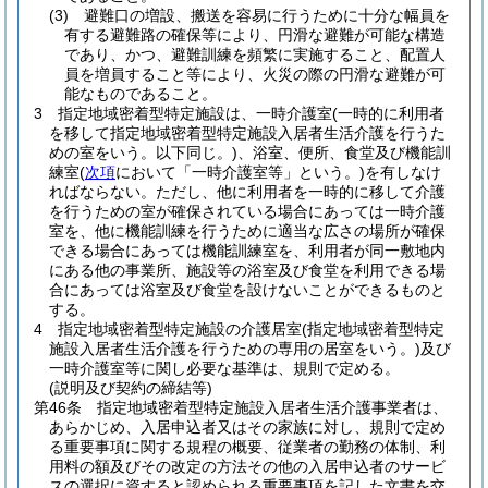
(3)
避難口の増設、搬送を容易に行うために十分な幅員を
有する避難路の確保等により、円滑な避難が可能な構造
であり、かつ、避難訓練を頻繁に実施すること、配置人
員を増員すること等により、火災の際の円滑な避難が可
能なものであること。
3
指定地域密着型特定施設は、一時介護室
(一時的に利用者
を移して指定地域密着型特定施設入居者生活介護を行うた
めの室をいう。以下同じ。)
、浴室、便所、食堂及び機能訓
練室
(
次項
において「一時介護室等」という。)
を有しなけ
ればならない。
ただし、他に利用者を一時的に移して介護
を行うための室が確保されている場合にあっては一時介護
室を、他に機能訓練を行うために適当な広さの場所が確保
できる場合にあっては機能訓練室を、利用者が同一敷地内
にある他の事業所、施設等の浴室及び食堂を利用できる場
合にあっては浴室及び食堂を設けないことができるものと
する。
4
指定地域密着型特定施設の介護居室
(指定地域密着型特定
施設入居者生活介護を行うための専用の居室をいう。)
及び
一時介護室等に関し必要な基準は、規則で定める。
(説明及び契約の締結等)
第46条
指定地域密着型特定施設入居者生活介護事業者は、
あらかじめ、入居申込者又はその家族に対し、規則で定め
る重要事項に関する規程の概要、従業者の勤務の体制、利
用料の額及びその改定の方法その他の入居申込者のサービ
スの選択に資すると認められる重要事項を記した文書を交