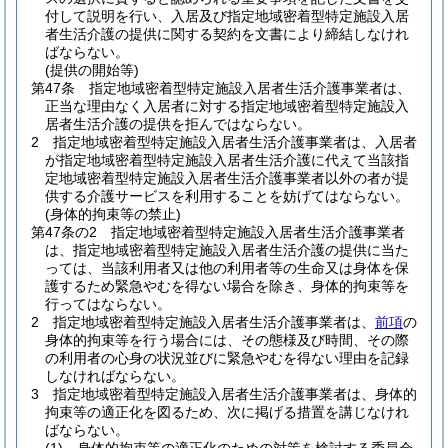
付して説明を行い、入居及び指定地域密着型特定施設入居
者生活介護の提供に関する契約を文書により締結しなけれ
ばならない。
(提供の開始等)
第47条
指定地域密着型特定施設入居者生活介護事業者は、
正当な理由なく入居者に対する指定地域密着型特定施設入
居者生活介護の提供を拒んではならない。
2
指定地域密着型特定施設入居者生活介護事業者は、入居者
が指定地域密着型特定施設入居者生活介護に代えて当該指
定地域密着型特定施設入居者生活介護事業者以外の者が提
供する介護サービスを利用することを妨げてはならない。
(身体的拘束等の禁止)
第47条の2
指定地域密着型特定施設入居者生活介護事業者
は、指定地域密着型特定施設入居者生活介護の提供に当た
っては、当該利用者又は他の利用者等の生命又は身体を保
護するため緊急やむを得ない場合を除き、身体的拘束等を
行ってはならない。
2
指定地域密着型特定施設入居者生活介護事業者は、
前項
の
身体的拘束等を行う場合には、その態様及び時間、その際
の利用者の心身の状況並びに緊急やむを得ない理由を記録
しなければならない。
3
指定地域密着型特定施設入居者生活介護事業者は、身体的
拘束等の適正化を図るため、次に掲げる措置を講じなけれ
ばならない。