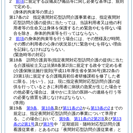
2
前項
に規定する設備及び備品等に関し必要な基準は、規則
で定める。
(身体的拘束等の禁止)
第17条の2
指定夜間対応型訪問介護事業者は、指定夜間対
応型訪問介護の提供に当たっては、当該利用者又は他の利
用者等の生命又は身体を保護するため緊急やむを得ない場
合を除き、身体的拘束等を行ってはならない。
2
前項
の身体的拘束等を行う場合には、その態様及び時間、
その際の利用者の心身の状況並びに緊急やむを得ない理由
を記録しなければならない。
(緊急時等の対応)
第18条
訪問介護員等
(指定夜間対応型訪問介護の提供に当た
る介護福祉士又は法第8条第2項に規定する政令で定める者
(介護保険法施行規則
(平成11年厚生省令第36号)
第22条の
23第1項に規定する介護職員初任者研修課程を修了した者
に限る。)
をいう。)
は、現に指定夜間対応型訪問介護の提
供を行っているときに利用者に病状の急変が生じた場合そ
の他必要な場合は、速やかに主治の医師への連絡を行う等
の必要な措置を講じなければならない。
(準用)
第19条
第9条
、
第10条
及び
第11条の2
から
第13条の2
までの
規定は、指定夜間対応型訪問介護の事業について準用す
る。
この場合において、
第9条
、
第11条の2第2項
及び
第13
条の2第1号
及び
第3号
中「定期巡回・随時対応型訪問介護
看護従業者」とあるのは「夜間対応型訪問介護従業者」と