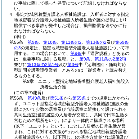
び事故に際して採った処置について記録しなければならな
い。
4
指定地域密着型介護老人福祉施設は、入所者に対する指定
地域密着型介護老人福祉施設入所者生活介護の提供により
賠償すべき事故が発生した場合は、損害賠償を速やかに行
わなければならない。
(準用)
第55条
第9条
、
第10条
、
第11条の2
、
第13条の2
及び
第69条
の3
の規定は、指定地域密着型介護老人福祉施設について準
用する。
この場合において、
第9条
中「運営規程」とあるの
は「重要事項に関する規程」と、
第9条
、
第11条の2第2項
並びに
第13条の2第1号
及び
第3号
中「定期巡回・随時対応
型訪問介護看護従業者」とあるのは「従業者」と読み替え
るものとする。
第9章
ユニット型指定地域密着型介護老人福祉施設入
所者生活介護
(この章の趣旨)
第56条
第49条
及び
第51条
から
第55条
までの規定にかかわら
ず、ユニット型指定地域密着型介護老人福祉施設
(施設の全
部において少数の居室及び当該居室に近接して設けられる
共同生活室
(当該居室の入居者が交流し、共同で日常生活を
営むための場所をいう。)
により一体的に構成される場所
(以下「ユニット」という。)
ごとに入居者の日常生活が営
まれ、これに対する支援が行われる指定地域密着型介護老
人福祉施設をいう。以下同じ。)
の基本方針並びに設備及び