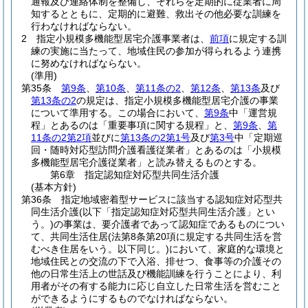
通報及び連絡体制を整備し、それらを定期的に従業者に周
知するとともに、定期的に避難、救出その他必要な訓練を
行わなければならない。
2
指定小規模多機能型居宅介護事業者は、
前項
に規定する訓
練の実施に当たって、地域住民の参加が得られるよう連携
に努めなければならない。
(準用)
第35条
第9条
、
第10条
、
第11条の2
、
第12条
、
第13条
及び
第13条の2
の規定は、指定小規模多機能型居宅介護の事業
について準用する。
この場合において、
第9条
中「運営規
程」とあるのは「重要事項に関する規程」と、
第9条
、
第
11条の2第2項
並びに
第13条の2第1号
及び
第3号
中「定期巡
回・随時対応型訪問介護看護従業者」とあるのは「小規模
多機能型居宅介護従業者」と読み替えるものとする。
第6章
指定認知症対応型共同生活介護
(基本方針)
第36条
指定地域密着型サービスに該当する認知症対応型共
同生活介護
(以下「指定認知症対応型共同生活介護」とい
う。)
の事業は、要介護者であって認知症であるものについ
て、共同生活住居
(法第8条第20項に規定する共同生活を営
むべき住居をいう。以下同じ。)
において、家庭的な環境と
地域住民との交流の下で入浴、排せつ、食事等の介護その
他の日常生活上の世話及び機能訓練を行うことにより、利
用者がその有する能力に応じ自立した日常生活を営むこと
ができるようにするものでなければならない。