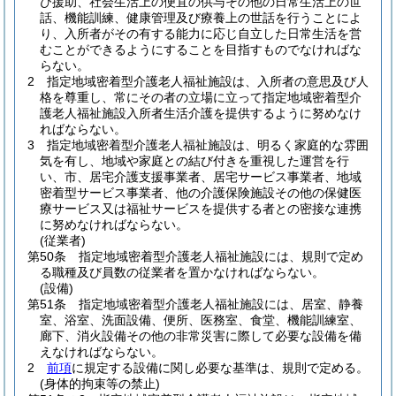
び援助、社会生活上の便宜の供与その他の日常生活上の世
話、機能訓練、健康管理及び療養上の世話を行うことによ
り、入所者がその有する能力に応じ自立した日常生活を営
むことができるようにすることを目指すものでなければな
らない。
2
指定地域密着型介護老人福祉施設は、入所者の意思及び人
格を尊重し、常にその者の立場に立って指定地域密着型介
護老人福祉施設入所者生活介護を提供するように努めなけ
ればならない。
3
指定地域密着型介護老人福祉施設は、明るく家庭的な雰囲
気を有し、地域や家庭との結び付きを重視した運営を行
い、市、居宅介護支援事業者、居宅サービス事業者、地域
密着型サービス事業者、他の介護保険施設その他の保健医
療サービス又は福祉サービスを提供する者との密接な連携
に努めなければならない。
(従業者)
第50条
指定地域密着型介護老人福祉施設には、規則で定め
る職種及び員数の従業者を置かなければならない。
(設備)
第51条
指定地域密着型介護老人福祉施設には、居室、静養
室、浴室、洗面設備、便所、医務室、食堂、機能訓練室、
廊下、消火設備その他の非常災害に際して必要な設備を備
えなければならない。
2
前項
に規定する設備に関し必要な基準は、規則で定める。
(身体的拘束等の禁止)