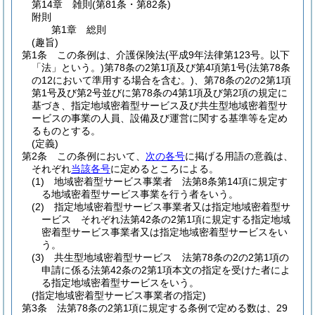
第14章
雑則
(第81条・第82条)
附則
第1章
総則
(趣旨)
第1条
この条例は、介護保険法
(平成9年法律第123号。以下
「法」という。)
第78条の2第1項及び第4項第1号
(法第78条
の12において準用する場合を含む。)
、第78条の2の2第1項
第1号及び第2号並びに第78条の4第1項及び第2項の規定に
基づき、指定地域密着型サービス及び共生型地域密着型サ
ービスの事業の人員、設備及び運営に関する基準等を定め
るものとする。
(定義)
第2条
この条例において、
次の各号
に掲げる用語の意義は、
それぞれ
当該各号
に定めるところによる。
(1)
地域密着型サービス事業者 法第8条第14項に規定す
る地域密着型サービス事業を行う者をいう。
(2)
指定地域密着型サービス事業者又は指定地域密着型サ
ービス それぞれ法第42条の2第1項に規定する指定地域
密着型サービス事業者又は指定地域密着型サービスをい
う。
(3)
共生型地域密着型サービス 法第78条の2の2第1項の
申請に係る法第42条の2第1項本文の指定を受けた者によ
る指定地域密着型サービスをいう。
(指定地域密着型サービス事業者の指定)
第3条
法第78条の2第1項に規定する条例で定める数は、29