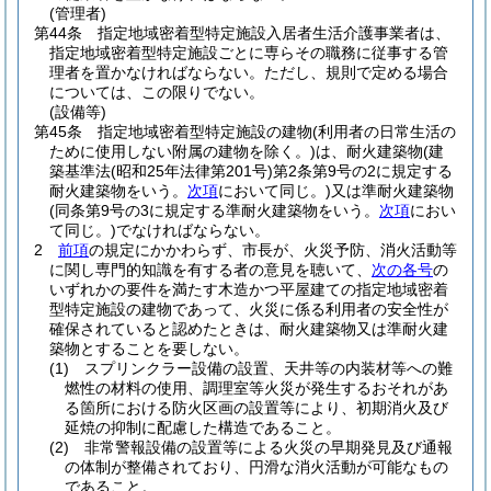
(管理者)
第44条
指定地域密着型特定施設入居者生活介護事業者は、
指定地域密着型特定施設ごとに専らその職務に従事する管
理者を置かなければならない。
ただし、規則で定める場合
については、この限りでない。
(設備等)
第45条
指定地域密着型特定施設の建物
(利用者の日常生活の
ために使用しない附属の建物を除く。)
は、耐火建築物
(建
築基準法
(昭和25年法律第201号)
第2条第9号の2に規定する
耐火建築物をいう。
次項
において同じ。)
又は準耐火建築物
(同条第9号の3に規定する準耐火建築物をいう。
次項
におい
て同じ。)
でなければならない。
2
前項
の規定にかかわらず、市長が、火災予防、消火活動等
に関し専門的知識を有する者の意見を聴いて、
次の各号
の
いずれかの要件を満たす木造かつ平屋建ての指定地域密着
型特定施設の建物であって、火災に係る利用者の安全性が
確保されていると認めたときは、耐火建築物又は準耐火建
築物とすることを要しない。
(1)
スプリンクラー設備の設置、天井等の内装材等への難
燃性の材料の使用、調理室等火災が発生するおそれがあ
る箇所における防火区画の設置等により、初期消火及び
延焼の抑制に配慮した構造であること。
(2)
非常警報設備の設置等による火災の早期発見及び通報
の体制が整備されており、円滑な消火活動が可能なもの
であること。