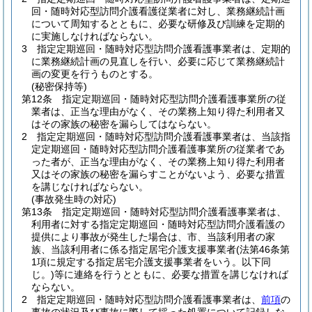
回・随時対応型訪問介護看護従業者に対し、業務継続計画
について周知するとともに、必要な研修及び訓練を定期的
に実施しなければならない。
3
指定定期巡回・随時対応型訪問介護看護事業者は、定期的
に業務継続計画の見直しを行い、必要に応じて業務継続計
画の変更を行うものとする。
(秘密保持等)
第12条
指定定期巡回・随時対応型訪問介護看護事業所の従
業者は、正当な理由がなく、その業務上知り得た利用者又
はその家族の秘密を漏らしてはならない。
2
指定定期巡回・随時対応型訪問介護看護事業者は、当該指
定定期巡回・随時対応型訪問介護看護事業所の従業者であ
った者が、正当な理由がなく、その業務上知り得た利用者
又はその家族の秘密を漏らすことがないよう、必要な措置
を講じなければならない。
(事故発生時の対応)
第13条
指定定期巡回・随時対応型訪問介護看護事業者は、
利用者に対する指定定期巡回・随時対応型訪問介護看護の
提供により事故が発生した場合は、市、当該利用者の家
族、当該利用者に係る指定居宅介護支援事業者
(法第46条第
1項に規定する指定居宅介護支援事業者をいう。以下同
じ。)
等に連絡を行うとともに、必要な措置を講じなければ
ならない。
2
指定定期巡回・随時対応型訪問介護看護事業者は、
前項
の