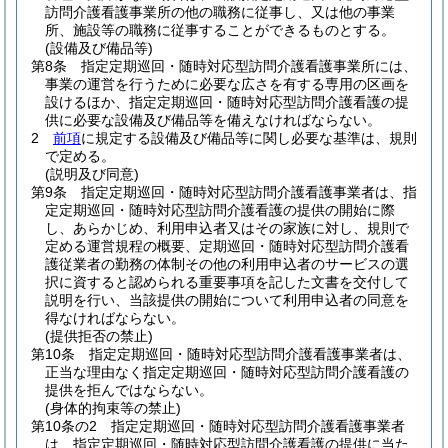
訪問介護看護事業所の他の職務に従事し、又は他の事業
所、施設等の職務に従事することができるものとする。
(設備及び備品等)
第8条
指定定期巡回・随時対応型訪問介護看護事業所には、
事業の運営を行うために必要な広さを有する専用の区画を
設けるほか、指定定期巡回・随時対応型訪問介護看護の提
供に必要な設備及び備品等を備えなければならない。
2
前項
に規定する設備及び備品等に関し必要な基準は、規則
で定める。
(説明及び同意)
第9条
指定定期巡回・随時対応型訪問介護看護事業者は、指
定定期巡回・随時対応型訪問介護看護の提供の開始に際
し、あらかじめ、利用申込者又はその家族に対し、規則で
定める運営規程の概要、定期巡回・随時対応型訪問介護看
護従業者の勤務の体制その他の利用申込者のサービスの選
択に資すると認められる重要事項を記した文書を交付して
説明を行い、当該提供の開始について利用申込者の同意を
得なければならない。
(提供拒否の禁止)
第10条
指定定期巡回・随時対応型訪問介護看護事業者は、
正当な理由なく指定定期巡回・随時対応型訪問介護看護の
提供を拒んではならない。
(身体的拘束等の禁止)
第10条の2
指定定期巡回・随時対応型訪問介護看護事業者
は、指定定期巡回・随時対応型訪問介護看護の提供に当た