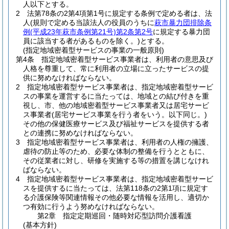
人以下とする。
2
法第78条の2第4項第1号に規定する条例で定める者は、法
人
(規則で定める当該法人の役員のうちに
萩市暴力団排除条
例
(平成23年萩市条例第21号)
第2条第2号
に規定する暴力団
員に該当する者があるものを除く。)
とする。
(指定地域密着型サービスの事業の一般原則)
第4条
指定地域密着型サービス事業者は、利用者の意思及び
人格を尊重して、常に利用者の立場に立ったサービスの提
供に努めなければならない。
2
指定地域密着型サービス事業者は、指定地域密着型サービ
スの事業を運営するに当たっては、地域との結び付きを重
視し、市、他の地域密着型サービス事業者又は居宅サービ
ス事業者
(居宅サービス事業を行う者をいう。以下同じ。)
その他の保健医療サービス及び福祉サービスを提供する者
との連携に努めなければならない。
3
指定地域密着型サービス事業者は、利用者の人権の擁護、
虐待の防止等のため、必要な体制の整備を行うとともに、
その従業者に対し、研修を実施する等の措置を講じなけれ
ばならない。
4
指定地域密着型サービス事業者は、指定地域密着型サービ
スを提供するに当たっては、法第118条の2第1項に規定す
る介護保険等関連情報その他必要な情報を活用し、適切か
つ有効に行うよう努めなければならない。
第2章
指定定期巡回・随時対応型訪問介護看護
(基本方針)