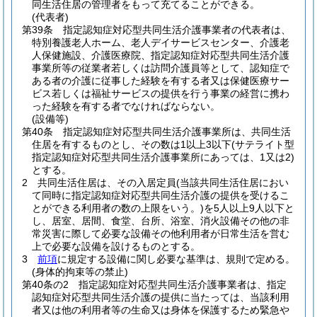
同生活住居の管理者をもって充てることができる。
(代表者)
第39条
指定認知症対応型共同生活介護事業者の代表者は、
特別養護老人ホーム、老人デイサービスセンター、介護老
人保健施設、介護医療院、指定認知症対応型共同生活介護
事業所等の従業者若しくは訪問介護員等として、認知症で
ある者の介護に従事した経験を有する者又は保健医療サー
ビス若しくは福祉サービスの提供を行う事業の経営に携わ
った経験を有する者でなければならない。
(設備等)
第40条
指定認知症対応型共同生活介護事業所は、共同生活
住居を有するものとし、その数は1以上3以下
(サテライト型
指定認知症対応型共同生活介護事業所にあっては、1又は2)
とする。
2
共同生活住居は、その入居定員
(当該共同生活住居におい
て同時に指定認知症対応型共同生活介護の提供を受けるこ
とができる利用者の数の上限をいう。)
を5人以上9人以下と
し、居室、居間、食堂、台所、浴室、消火設備その他の非
常災害に際して必要な設備その他利用者が日常生活を営む
上で必要な設備を設けるものとする。
3
前項
に規定する設備に関し必要な基準は、規則で定める。
(身体的拘束等の禁止)
第40条の2
指定認知症対応型共同生活介護事業者は、指定
認知症対応型共同生活介護の提供に当たっては、当該利用
者又は他の利用者等の生命又は身体を保護するため緊急や