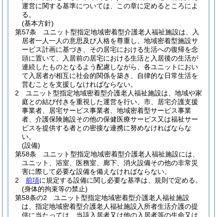
運営に関する基準については、この章に定めるところによ
る。
(基本方針)
第57条
ユニット型指定地域密着型介護老人福祉施設は、入
居者一人一人の意思及び人格を尊重し、地域密着型施設サ
ービス計画に基づき、その居宅における生活への復帰を念
頭に置いて、入居前の居宅における生活と入居後の生活が
連続したものとなるよう配慮しながら、各ユニットにおい
て入居者が相互に社会的関係を築き、自律的な日常生活を
営むことを支援しなければならない。
2
ユニット型指定地域密着型介護老人福祉施設は、地域や家
庭との結び付きを重視した運営を行い、市、居宅介護支援
事業者、居宅サービス事業者、地域密着型サービス事業
者、介護保険施設その他の保健医療サービス又は福祉サー
ビスを提供する者との密接な連携に努めなければならな
い。
(設備)
第58条
ユニット型指定地域密着型介護老人福祉施設には、
ユニット、浴室、医務室、廊下、消火設備その他の非常災
害に際して必要な設備を備えなければならない。
2
前項
に規定する設備に関し必要な基準は、規則で定める。
(身体的拘束等の禁止)
第58条の2
ユニット型指定地域密着型介護老人福祉施設
は、指定地域密着型介護老人福祉施設入所者生活介護の提
供に当たっては、当該入居者又は他の入居者等の生命又は