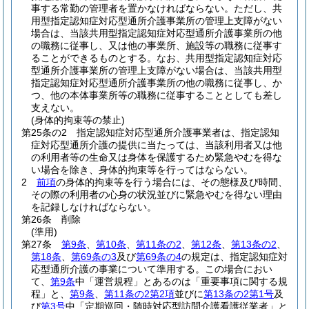
事する常勤の管理者を置かなければならない。
ただし、共
用型指定認知症対応型通所介護事業所の管理上支障がない
場合は、当該共用型指定認知症対応型通所介護事業所の他
の職務に従事し、又は他の事業所、施設等の職務に従事す
ることができるものとする。
なお、共用型指定認知症対応
型通所介護事業所の管理上支障がない場合は、当該共用型
指定認知症対応型通所介護事業所の他の職務に従事し、か
つ、他の本体事業所等の職務に従事することとしても差し
支えない。
(身体的拘束等の禁止)
第25条の2
指定認知症対応型通所介護事業者は、指定認知
症対応型通所介護の提供に当たっては、当該利用者又は他
の利用者等の生命又は身体を保護するため緊急やむを得な
い場合を除き、身体的拘束等を行ってはならない。
2
前項
の身体的拘束等を行う場合には、その態様及び時間、
その際の利用者の心身の状況並びに緊急やむを得ない理由
を記録しなければならない。
第26条
削除
(準用)
第27条
第9条
、
第10条
、
第11条の2
、
第12条
、
第13条の2
、
第18条
、
第69条の3
及び
第69条の4
の規定は、指定認知症対
応型通所介護の事業について準用する。
この場合におい
て、
第9条
中「運営規程」とあるのは「重要事項に関する規
程」と、
第9条
、
第11条の2第2項
並びに
第13条の2第1号
及
び
第3号
中「定期巡回・随時対応型訪問介護看護従業者」と