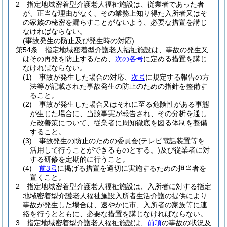
2
指定地域密着型介護老人福祉施設は、従業者であった者
が、正当な理由がなく、その業務上知り得た入所者又はそ
の家族の秘密を漏らすことがないよう、必要な措置を講じ
なければならない。
(事故発生の防止及び発生時の対応)
第54条
指定地域密着型介護老人福祉施設は、事故の発生又
はその再発を防止するため、
次の各号
に定める措置を講じ
なければならない。
(1)
事故が発生した場合の対応、
次号
に規定する報告の方
法等が記載された事故発生の防止のための指針を整備す
ること。
(2)
事故が発生した場合又はそれに至る危険性がある事態
が生じた場合に、当該事実が報告され、その分析を通し
た改善策について、従業者に周知徹底を図る体制を整備
すること。
(3)
事故発生の防止のための委員会
(テレビ電話装置等を
活用して行うことができるものとする。)
及び従業者に対
する研修を定期的に行うこと。
(4)
前3号
に掲げる措置を適切に実施するための担当者を
置くこと。
2
指定地域密着型介護老人福祉施設は、入所者に対する指定
地域密着型介護老人福祉施設入所者生活介護の提供により
事故が発生した場合は、速やかに市、入所者の家族等に連
絡を行うとともに、必要な措置を講じなければならない。
3
指定地域密着型介護老人福祉施設は、
前項
の事故の状況及