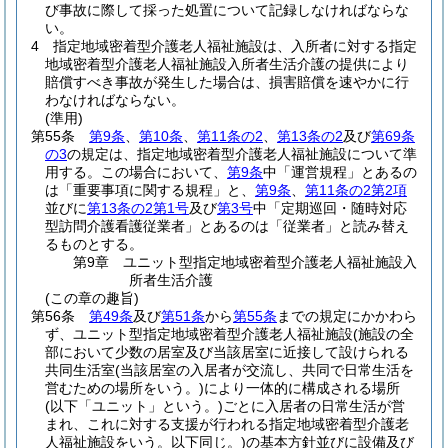
び事故に際して採った処置について記録しなければならな
い。
4
指定地域密着型介護老人福祉施設は、入所者に対する指定
地域密着型介護老人福祉施設入所者生活介護の提供により
賠償すべき事故が発生した場合は、損害賠償を速やかに行
わなければならない。
(準用)
第55条
第9条
、
第10条
、
第11条の2
、
第13条の2
及び
第69条
の3
の規定は、指定地域密着型介護老人福祉施設について準
用する。
この場合において、
第9条
中「運営規程」とあるの
は「重要事項に関する規程」と、
第9条
、
第11条の2第2項
並びに
第13条の2第1号
及び
第3号
中「定期巡回・随時対応
型訪問介護看護従業者」とあるのは「従業者」と読み替え
るものとする。
第9章
ユニット型指定地域密着型介護老人福祉施設入
所者生活介護
(この章の趣旨)
第56条
第49条
及び
第51条
から
第55条
までの規定にかかわら
ず、ユニット型指定地域密着型介護老人福祉施設
(施設の全
部において少数の居室及び当該居室に近接して設けられる
共同生活室
(当該居室の入居者が交流し、共同で日常生活を
営むための場所をいう。)
により一体的に構成される場所
(以下「ユニット」という。)
ごとに入居者の日常生活が営
まれ、これに対する支援が行われる指定地域密着型介護老
人福祉施設をいう。以下同じ。)
の基本方針並びに設備及び