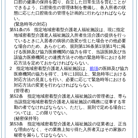
口腔の健康の保持を図り、自立した日常生活を営むことが
できるよう、口腔衛生の管理体制を整備し、各入所者の状
態に応じた口腔衛生の管理を計画的に行わなければならな
い。
(緊急時等の対応)
第51条の5
指定地域密着型介護老人福祉施設は、現に指定
地域密着型介護老人福祉施設入所者生活介護の提供を行っ
ているときに入居者の病状の急変が生じた場合その他必要
な場合のため、あらかじめ、規則第136条第1項第1号に掲
げる医師及び協力医療機関の協力を得て、当該医師及び当
該協力医療機関との連携方法その他の緊急時等における対
応方法を定めておかなければならない。
2
指定地域密着型介護老人福祉施設は、
前項
の医師及び協力
医療機関の協力を得て、1年に1回以上、緊急時等における
対応方法の見直しを行い、必要に応じて緊急時等における
対応方法の変更を行わなければならない。
(管理者)
第52条
指定地域密着型介護老人福祉施設の管理者は、専ら
当該指定地域密着型介護老人福祉施設の職務に従事する常
勤の者でなければならない。
ただし、規則で定める場合に
ついては、この限りでない。
(秘密保持等)
第53条
指定地域密着型介護老人福祉施設の従業者は、正当
な理由がなく、その業務上知り得た入所者又はその家族の
秘密を漏らしてはならない。