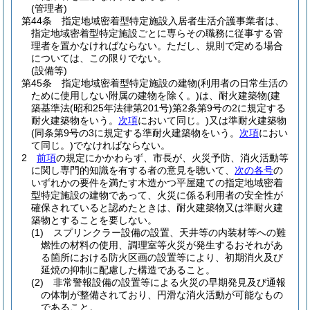
(管理者)
第44条
指定地域密着型特定施設入居者生活介護事業者は、
指定地域密着型特定施設ごとに専らその職務に従事する管
理者を置かなければならない。
ただし、規則で定める場合
については、この限りでない。
(設備等)
第45条
指定地域密着型特定施設の建物
(利用者の日常生活の
ために使用しない附属の建物を除く。)
は、耐火建築物
(建
築基準法
(昭和25年法律第201号)
第2条第9号の2に規定する
耐火建築物をいう。
次項
において同じ。)
又は準耐火建築物
(同条第9号の3に規定する準耐火建築物をいう。
次項
におい
て同じ。)
でなければならない。
2
前項
の規定にかかわらず、市長が、火災予防、消火活動等
に関し専門的知識を有する者の意見を聴いて、
次の各号
の
いずれかの要件を満たす木造かつ平屋建ての指定地域密着
型特定施設の建物であって、火災に係る利用者の安全性が
確保されていると認めたときは、耐火建築物又は準耐火建
築物とすることを要しない。
(1)
スプリンクラー設備の設置、天井等の内装材等への難
燃性の材料の使用、調理室等火災が発生するおそれがあ
る箇所における防火区画の設置等により、初期消火及び
延焼の抑制に配慮した構造であること。
(2)
非常警報設備の設置等による火災の早期発見及び通報
の体制が整備されており、円滑な消火活動が可能なもの
であること。