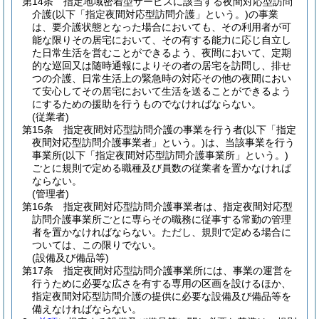
第14条
指定地域密着型サービスに該当する夜間対応型訪問
介護
(以下「指定夜間対応型訪問介護」という。)
の事業
は、要介護状態となった場合においても、その利用者が可
能な限りその居宅において、その有する能力に応じ自立し
た日常生活を営むことができるよう、夜間において、定期
的な巡回又は随時通報によりその者の居宅を訪問し、排せ
つの介護、日常生活上の緊急時の対応その他の夜間におい
て安心してその居宅において生活を送ることができるよう
にするための援助を行うものでなければならない。
(従業者)
第15条
指定夜間対応型訪問介護の事業を行う者
(以下「指定
夜間対応型訪問介護事業者」という。)
は、当該事業を行う
事業所
(以下「指定夜間対応型訪問介護事業所」という。)
ごとに規則で定める職種及び員数の従業者を置かなければ
ならない。
(管理者)
第16条
指定夜間対応型訪問介護事業者は、指定夜間対応型
訪問介護事業所ごとに専らその職務に従事する常勤の管理
者を置かなければならない。
ただし、規則で定める場合に
ついては、この限りでない。
(設備及び備品等)
第17条
指定夜間対応型訪問介護事業所には、事業の運営を
行うために必要な広さを有する専用の区画を設けるほか、
指定夜間対応型訪問介護の提供に必要な設備及び備品等を
備えなければならない。