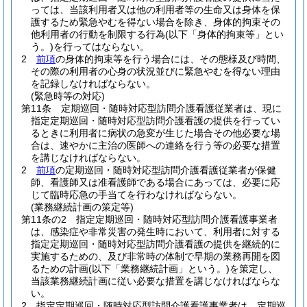
っては、当該利用者又は他の利用者等の生命又は身体を保
護するため緊急やむを得ない場合を除き、身体的拘束その
他利用者の行動を制限する行為
(以下「身体的拘束等」とい
う。)
を行ってはならない。
2
前項
の身体的拘束等を行う場合には、その態様及び時間、
その際の利用者の心身の状況並びに緊急やむを得ない理由
を記録しなければならない。
(緊急時等の対応)
第11条
定期巡回・随時対応型訪問介護看護従業者は、現に
指定定期巡回・随時対応型訪問介護看護の提供を行ってい
るときに利用者に病状の急変が生じた場合その他必要な場
合は、速やかに主治の医師への連絡を行う等の必要な措置
を講じなければならない。
2
前項
の定期巡回・随時対応型訪問介護看護従業者が保健
師、看護師又は准看護師である場合にあっては、必要に応
じて臨時応急の手当てを行わなければならない。
(業務継続計画の策定等)
第11条の2
指定定期巡回・随時対応型訪問介護看護事業者
は、感染症や非常災害の発生時において、利用者に対する
指定定期巡回・随時対応型訪問介護看護の提供を継続的に
実施するための、及び非常時の体制で早期の業務再開を図
るための計画
(以下「業務継続計画」という。)
を策定し、
当該業務継続計画に従い必要な措置を講じなければならな
い。
2
指定定期巡回・随時対応型訪問介護看護事業者は、定期巡