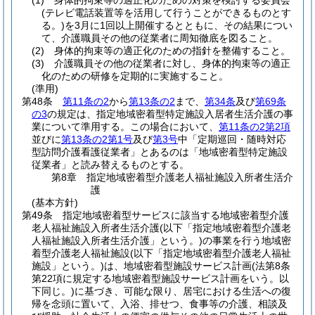
(1)
身体的拘束等の適正化のための対策を検討する委員会
(テレビ電話装置等を活用して行うことができるものとす
る。)
を3月に1回以上開催するとともに、その結果につい
て、介護職員その他の従業者に周知徹底を図ること。
(2)
身体的拘束等の適正化のための指針を整備すること。
(3)
介護職員その他の従業者に対し、身体的拘束等の適正
化のための研修を定期的に実施すること。
(準用)
第48条
第11条の2
から
第13条の2
まで、
第34条
及び
第69条
の3
の規定は、指定地域密着型特定施設入居者生活介護の事
業について準用する。
この場合において、
第11条の2第2項
並びに
第13条の2第1号
及び
第3号
中「定期巡回・随時対応
型訪問介護看護従業者」とあるのは「地域密着型特定施設
従業者」と読み替えるものとする。
第8章
指定地域密着型介護老人福祉施設入所者生活介
護
(基本方針)
第49条
指定地域密着型サービスに該当する地域密着型介護
老人福祉施設入所者生活介護
(以下「指定地域密着型介護老
人福祉施設入所者生活介護」という。)
の事業を行う地域密
着型介護老人福祉施設
(以下「指定地域密着型介護老人福祉
施設」という。)
は、地域密着型施設サービス計画
(法第8条
第22項に規定する地域密着型施設サービス計画をいう。以
下同じ。)
に基づき、可能な限り、居宅における生活への復
帰を念頭に置いて、入浴、排せつ、食事等の介護、相談及