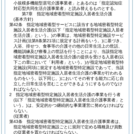
小規模多機能型居宅介護事業者」とあるのは「指定認知症
対応型共同生活介護事業者」と読み替えるものとする。
第7章
指定地域密着型特定施設入居者生活介護
(基本方針)
第42条
指定地域密着型サービスに該当する地域密着型特定
施設入居者生活介護
(以下「指定地域密着型特定施設入居者
生活介護」という。)
の事業は、地域密着型特定施設サービ
ス計画
(法第8条第21項に規定する計画をいう。)
に基づき、
入浴、排せつ、食事等の介護その他の日常生活上の世話、
機能訓練及び療養上の世話を行うことにより、当該指定地
域密着型特定施設入居者生活介護の提供を受ける入居者
(以
下この章において「利用者」という。)
が指定地域密着型特
定施設
(同項に規定する地域密着型特定施設であって、当該
指定地域密着型特定施設入居者生活介護の事業が行われる
ものをいう。以下同じ。)
においてその有する能力に応じ自
立した日常生活を営むことができるようにするものでなけ
ればならない。
2
指定地域密着型特定施設入居者生活介護の事業を行う者
(以下「指定地域密着型特定施設入居者生活介護事業者」と
いう。)
は、安定的かつ継続的な事業運営に努めなければな
らない。
(従業者)
第43条
指定地域密着型特定施設入居者生活介護事業者は、
指定地域密着型特定施設ごとに規則で定める職種及び員数
の従業者を置かなければならない。