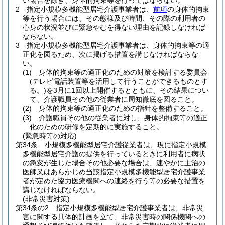
い場合を除き、身体的拘束等を行ってはならない。
2
指定小規模多機能型居宅介護事業者は、
前項
の身体的拘束
等を行う場合には、その態様及び時間、その際の利用者の
心身の状況並びに緊急やむを得ない理由を記録しなければ
ならない。
3
指定小規模多機能型居宅介護事業者は、身体的拘束等の適
正化を図るため、次に掲げる措置を講じなければならな
い。
(1)
身体的拘束等の適正化のための対策を検討する委員会
(テレビ電話装置等を活用して行うことができるものとす
る。)
を3月に1回以上開催するとともに、その結果につい
て、介護職員その他の従業者に周知徹底を図ること。
(2)
身体的拘束等の適正化のための指針を整備すること。
(3)
介護職員その他の従業者に対し、身体的拘束等の適正
化のための研修を定期的に実施すること。
(緊急時等の対応)
第34条
小規模多機能型居宅介護従業者は、現に指定小規模
多機能型居宅介護の提供を行っているときに利用者に病状
の急変が生じた場合その他必要な場合は、速やかに主治の
医師又はあらかじめ当該指定小規模多機能型居宅介護事業
者が定めた協力医療機関への連絡を行う等の必要な措置を
講じなければならない。
(非常災害対策)
第34条の2
指定小規模多機能型居宅介護事業者は、非常災
害に関する具体的計画を立て、非常災害時の関係機関への