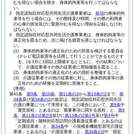
むを得ない場合を除き、身体的拘束等を行ってはならな
い。
2
指定認知症対応型共同生活介護事業者は、
前項
の身体的拘
束等を行う場合には、その態様及び時間、その際の利用者
の心身の状況並びに緊急やむを得ない理由を記録しなけれ
ばならない。
3
指定認知症対応型共同生活介護事業者は、身体的拘束等の
適正化を図るため、次に掲げる措置を講じなければならな
い。
(1)
身体的拘束等の適正化のための対策を検討する委員会
(テレビ電話装置等を活用して行うことができるものとす
る。)
を3月に1回以上開催するとともに、その結果につい
て、介護従業者その他の従業者に周知徹底を図ること。
(2)
身体的拘束等の適正化のための指針を整備すること。
(3)
介護従業者その他の従業者に対し、身体的拘束等の適
正化のための研修を定期的に実施すること。
(準用)
第41条
第9条
、
第10条
、
第11条の2
から
第13条の2
まで、
第
34条
及び
第34条の2
の規定は、指定認知症対応型共同生活
介護の事業について準用する。
この場合において、
第9条
中
「運営規程」とあるのは「重要事項に関する規程」と、
第9
条
、
第11条の2第2項
並びに
第13条の2第1号
及び
第3号
中
「定期巡回・随時対応型訪問介護看護従業者」とあるのは
「介護従業者」と、
第34条
中「小規模多機能型居宅介護従
業者」とあるのは「介護従業者」と、
第34条の2
中「指定