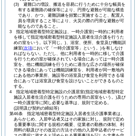
(3)
避難口の増設、搬送を容易に行うために十分な幅員を
有する避難路の確保等により、円滑な避難が可能な構造
であり、かつ、避難訓練を頻繁に実施すること、配置人
員を増員すること等により、火災の際の円滑な避難が可
能なものであること。
3
指定地域密着型特定施設は、一時介護室
(一時的に利用者
を移して指定地域密着型特定施設入居者生活介護を行うた
めの室をいう。以下同じ。)
、浴室、便所、食堂及び機能訓
練室
(
次項
において「一時介護室等」という。)
を有しなけ
ればならない。
ただし、他に利用者を一時的に移して介護
を行うための室が確保されている場合にあっては一時介護
室を、他に機能訓練を行うために適当な広さの場所が確保
できる場合にあっては機能訓練室を、利用者が同一敷地内
にある他の事業所、施設等の浴室及び食堂を利用できる場
合にあっては浴室及び食堂を設けないことができるものと
する。
4
指定地域密着型特定施設の介護居室
(指定地域密着型特定
施設入居者生活介護を行うための専用の居室をいう。)
及び
一時介護室等に関し必要な基準は、規則で定める。
(説明及び契約の締結等)
第46条
指定地域密着型特定施設入居者生活介護事業者は、
あらかじめ、入居申込者又はその家族に対し、規則で定め
る重要事項に関する規程の概要、従業者の勤務の体制、利
用料の額及びその改定の方法その他の入居申込者のサービ
スの選択に資すると認められる重要事項を記した文書を交