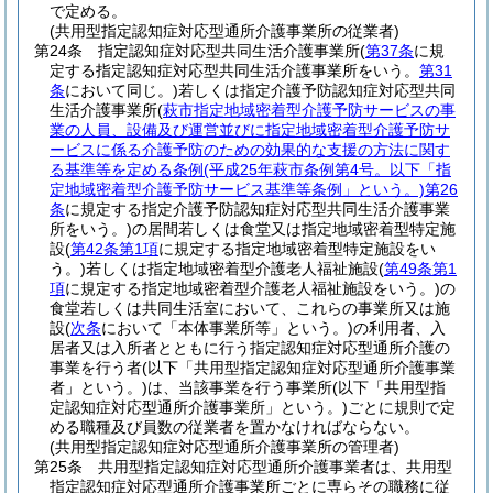
で定める。
(共用型指定認知症対応型通所介護事業所の従業者)
第24条
指定認知症対応型共同生活介護事業所
(
第37条
に規
定する指定認知症対応型共同生活介護事業所をいう。
第31
条
において同じ。)
若しくは指定介護予防認知症対応型共同
生活介護事業所
(
萩市指定地域密着型介護予防サービスの事
業の人員、設備及び運営並びに指定地域密着型介護予防サ
ービスに係る介護予防のための効果的な支援の方法に関す
る基準等を定める条例
(平成25年萩市条例第4号。以下「指
定地域密着型介護予防サービス基準等条例」という。)
第26
条
に規定する指定介護予防認知症対応型共同生活介護事業
所をいう。)
の居間若しくは食堂又は指定地域密着型特定施
設
(
第42条第1項
に規定する指定地域密着型特定施設をい
う。)
若しくは指定地域密着型介護老人福祉施設
(
第49条第1
項
に規定する指定地域密着型介護老人福祉施設をいう。)
の
食堂若しくは共同生活室において、これらの事業所又は施
設
(
次条
において「本体事業所等」という。)
の利用者、入
居者又は入所者とともに行う指定認知症対応型通所介護の
事業を行う者
(以下「共用型指定認知症対応型通所介護事業
者」という。)
は、当該事業を行う事業所
(以下「共用型指
定認知症対応型通所介護事業所」という。)
ごとに規則で定
める職種及び員数の従業者を置かなければならない。
(共用型指定認知症対応型通所介護事業所の管理者)
第25条
共用型指定認知症対応型通所介護事業者は、共用型
指定認知症対応型通所介護事業所ごとに専らその職務に従