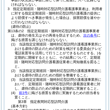
事故の状況及び事故に際して採った処置について記録しな
ければならない。
3
指定定期巡回・随時対応型訪問介護看護事業者は、利用者
に対する指定定期巡回・随時対応型訪問介護看護の提供に
より賠償すべき事故が発生した場合は、損害賠償を速やか
に行わなければならない。
(虐待の防止)
第13条の2
指定定期巡回・随時対応型訪問介護看護事業者
は、虐待の発生又はその再発を防止するため、
次の各号
に
掲げる措置を講じなければならない。
(1)
当該指定定期巡回・随時対応型訪問介護看護事業所に
おける虐待の防止のための対策を検討する委員会
(テレビ
電話装置等を活用して行うことができるものとする。)
を
定期的に開催するとともに、その結果について、定期巡
回・随時対応型訪問介護看護従業者に周知徹底を図るこ
と。
(2)
当該指定定期巡回・随時対応型訪問介護看護事業所に
おける虐待の防止のための指針を整備すること。
(3)
当該指定定期巡回・随時対応型訪問介護看護事業所に
おいて、定期巡回・随時対応型訪問介護看護従業者に対
し、虐待の防止のための研修を定期的に実施すること。
(4)
前3号
に掲げる措置を適切に実施するための担当者を
置くこと。
第3章
指定夜間対応型訪問介護
(基本方針)