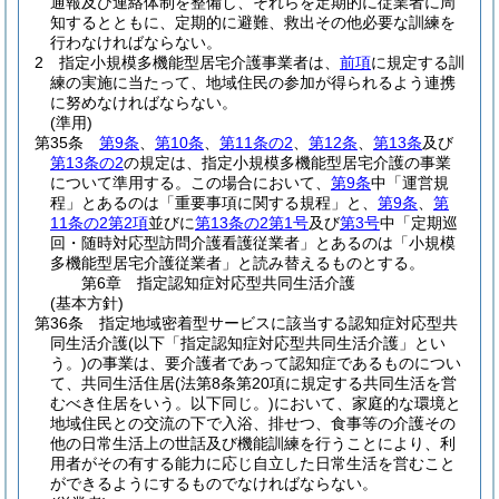
通報及び連絡体制を整備し、それらを定期的に従業者に周
知するとともに、定期的に避難、救出その他必要な訓練を
行わなければならない。
2
指定小規模多機能型居宅介護事業者は、
前項
に規定する訓
練の実施に当たって、地域住民の参加が得られるよう連携
に努めなければならない。
(準用)
第35条
第9条
、
第10条
、
第11条の2
、
第12条
、
第13条
及び
第13条の2
の規定は、指定小規模多機能型居宅介護の事業
について準用する。
この場合において、
第9条
中「運営規
程」とあるのは「重要事項に関する規程」と、
第9条
、
第
11条の2第2項
並びに
第13条の2第1号
及び
第3号
中「定期巡
回・随時対応型訪問介護看護従業者」とあるのは「小規模
多機能型居宅介護従業者」と読み替えるものとする。
第6章
指定認知症対応型共同生活介護
(基本方針)
第36条
指定地域密着型サービスに該当する認知症対応型共
同生活介護
(以下「指定認知症対応型共同生活介護」とい
う。)
の事業は、要介護者であって認知症であるものについ
て、共同生活住居
(法第8条第20項に規定する共同生活を営
むべき住居をいう。以下同じ。)
において、家庭的な環境と
地域住民との交流の下で入浴、排せつ、食事等の介護その
他の日常生活上の世話及び機能訓練を行うことにより、利
用者がその有する能力に応じ自立した日常生活を営むこと
ができるようにするものでなければならない。