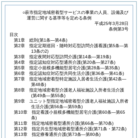
○萩市指定地域密着型サービスの事業の人員、設備及び
運営に関する基準等を定める条例
平成25年3月28日
条例第3号
目次
第1章
総則
(第1条―第4条)
第2章
指定定期巡回・随時対応型訪問介護看護
(第5条―第
13条の2)
第3章
指定夜間対応型訪問介護
(第14条―第19条)
第4章
指定認知症対応型通所介護
(第20条―第27条)
第5章
指定小規模多機能型居宅介護
(第28条―第35条)
第6章
指定認知症対応型共同生活介護
(第36条―第41条)
第7章
指定地域密着型特定施設入居者生活介護
(第42条―
第48条)
第8章
指定地域密着型介護老人福祉施設入所者生活介護
(第49条―第55条)
第9章
ユニット型指定地域密着型介護老人福祉施設入所者
生活介護
(第56条―第59条)
第10章
指定看護小規模多機能型居宅介護
(第60条―第65
条)
第11章
指定地域密着型通所介護
(第66条―第70条)
第12章
指定共生型地域密着型通所介護
(第71条・第72条)
第13章
指定療養通所介護
(第73条―第80条)