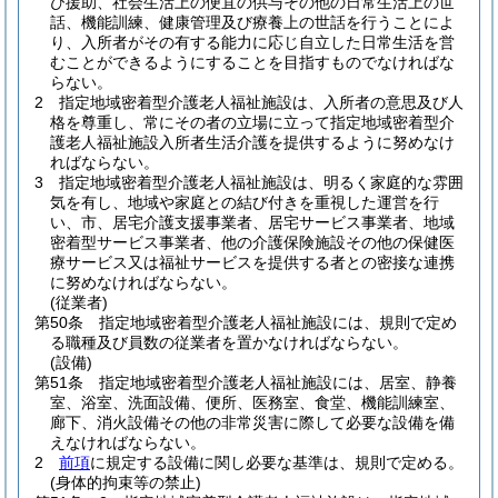
び援助、社会生活上の便宜の供与その他の日常生活上の世
話、機能訓練、健康管理及び療養上の世話を行うことによ
り、入所者がその有する能力に応じ自立した日常生活を営
むことができるようにすることを目指すものでなければな
らない。
2
指定地域密着型介護老人福祉施設は、入所者の意思及び人
格を尊重し、常にその者の立場に立って指定地域密着型介
護老人福祉施設入所者生活介護を提供するように努めなけ
ればならない。
3
指定地域密着型介護老人福祉施設は、明るく家庭的な雰囲
気を有し、地域や家庭との結び付きを重視した運営を行
い、市、居宅介護支援事業者、居宅サービス事業者、地域
密着型サービス事業者、他の介護保険施設その他の保健医
療サービス又は福祉サービスを提供する者との密接な連携
に努めなければならない。
(従業者)
第50条
指定地域密着型介護老人福祉施設には、規則で定め
る職種及び員数の従業者を置かなければならない。
(設備)
第51条
指定地域密着型介護老人福祉施設には、居室、静養
室、浴室、洗面設備、便所、医務室、食堂、機能訓練室、
廊下、消火設備その他の非常災害に際して必要な設備を備
えなければならない。
2
前項
に規定する設備に関し必要な基準は、規則で定める。
(身体的拘束等の禁止)