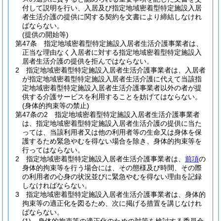
付して説明を行い、入居及び指定地域密着型特定施設入居
者生活介護の提供に関する契約を文書により締結しなけれ
ばならない。
(提供の開始等)
第47条
指定地域密着型特定施設入居者生活介護事業者は、
正当な理由なく入居者に対する指定地域密着型特定施設入
居者生活介護の提供を拒んではならない。
2
指定地域密着型特定施設入居者生活介護事業者は、入居者
が指定地域密着型特定施設入居者生活介護に代えて当該指
定地域密着型特定施設入居者生活介護事業者以外の者が提
供する介護サービスを利用することを妨げてはならない。
(身体的拘束等の禁止)
第47条の2
指定地域密着型特定施設入居者生活介護事業者
は、指定地域密着型特定施設入居者生活介護の提供に当た
っては、当該利用者又は他の利用者等の生命又は身体を保
護するため緊急やむを得ない場合を除き、身体的拘束等を
行ってはならない。
2
指定地域密着型特定施設入居者生活介護事業者は、
前項
の
身体的拘束等を行う場合には、その態様及び時間、その際
の利用者の心身の状況並びに緊急やむを得ない理由を記録
しなければならない。
3
指定地域密着型特定施設入居者生活介護事業者は、身体的
拘束等の適正化を図るため、次に掲げる措置を講じなけれ
ばならない。