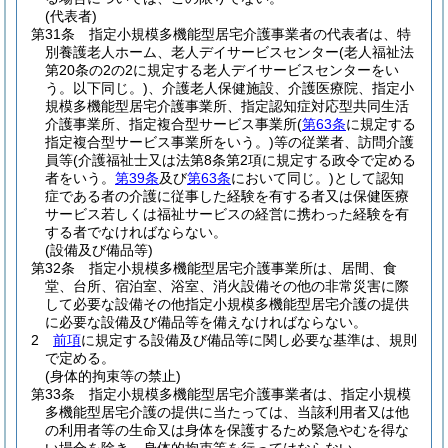
(代表者)
第31条
指定小規模多機能型居宅介護事業者の代表者は、特
別養護老人ホーム、老人デイサービスセンター
(老人福祉法
第20条の2の2に規定する老人デイサービスセンターをい
う。以下同じ。)
、介護老人保健施設、介護医療院、指定小
規模多機能型居宅介護事業所、指定認知症対応型共同生活
介護事業所、指定複合型サービス事業所
(
第63条
に規定する
指定複合型サービス事業所をいう。)
等の従業者、訪問介護
員等
(介護福祉士又は法第8条第2項に規定する政令で定める
者をいう。
第39条
及び
第63条
において同じ。)
として認知
症である者の介護に従事した経験を有する者又は保健医療
サービス若しくは福祉サービスの経営に携わった経験を有
する者でなければならない。
(設備及び備品等)
第32条
指定小規模多機能型居宅介護事業所は、居間、食
堂、台所、宿泊室、浴室、消火設備その他の非常災害に際
して必要な設備その他指定小規模多機能型居宅介護の提供
に必要な設備及び備品等を備えなければならない。
2
前項
に規定する設備及び備品等に関し必要な基準は、規則
で定める。
(身体的拘束等の禁止)
第33条
指定小規模多機能型居宅介護事業者は、指定小規模
多機能型居宅介護の提供に当たっては、当該利用者又は他
の利用者等の生命又は身体を保護するため緊急やむを得な