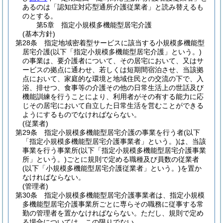
あるのは「認知症対応型通所介護従業者」と読み替えるも
のとする。
第5章
指定小規模多機能型居宅介護
(基本方針)
第28条
指定地域密着型サービスに該当する小規模多機能型
居宅介護
(以下「指定小規模多機能型居宅介護」という。)
の事業は、要介護者について、その居宅において、又はサ
ービスの拠点に通わせ、若しくは短期間宿泊させ、当該拠
点において、家庭的な環境と地域住民との交流の下で、入
浴、排せつ、食事等の介護その他の日常生活上の世話及び
機能訓練を行うことにより、利用者がその有する能力に応
じその居宅において自立した日常生活を営むことができる
ようにするものでなければならない。
(従業者)
第29条
指定小規模多機能型居宅介護の事業を行う者
(以下
「指定小規模多機能型居宅介護事業者」という。)
は、当該
事業を行う事業所
(以下「指定小規模多機能型居宅介護事業
所」という。)
ごとに規則で定める職種及び員数の従業者
(以下「小規模多機能型居宅介護従業者」という。)
を置か
なければならない。
(管理者)
第30条
指定小規模多機能型居宅介護事業者は、指定小規模
多機能型居宅介護事業所ごとに専らその職務に従事する常
勤の管理者を置かなければならない。
ただし、規則で定め
る場合については、この限りでない。