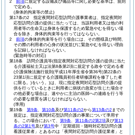
2
前項
に規定する設備及び備品等に関し必要な基準は、規則
で定める。
(身体的拘束等の禁止)
第17条の2
指定夜間対応型訪問介護事業者は、指定夜間対
応型訪問介護の提供に当たっては、当該利用者又は他の利
用者等の生命又は身体を保護するため緊急やむを得ない場
合を除き、身体的拘束等を行ってはならない。
2
前項
の身体的拘束等を行う場合には、その態様及び時間、
その際の利用者の心身の状況並びに緊急やむを得ない理由
を記録しなければならない。
(緊急時等の対応)
第18条
訪問介護員等
(指定夜間対応型訪問介護の提供に当た
る介護福祉士又は法第8条第2項に規定する政令で定める者
(介護保険法施行規則
(平成11年厚生省令第36号)
第22条の
23第1項に規定する介護職員初任者研修課程を修了した者
に限る。)
をいう。)
は、現に指定夜間対応型訪問介護の提
供を行っているときに利用者に病状の急変が生じた場合そ
の他必要な場合は、速やかに主治の医師への連絡を行う等
の必要な措置を講じなければならない。
(準用)
第19条
第9条
、
第10条
及び
第11条の2
から
第13条の2
までの
規定は、指定夜間対応型訪問介護の事業について準用す
る。
この場合において、
第9条
、
第11条の2第2項
及び
第13
条の2第1号
及び
第3号
中「定期巡回・随時対応型訪問介護
看護従業者」とあるのは「夜間対応型訪問介護従業者」と