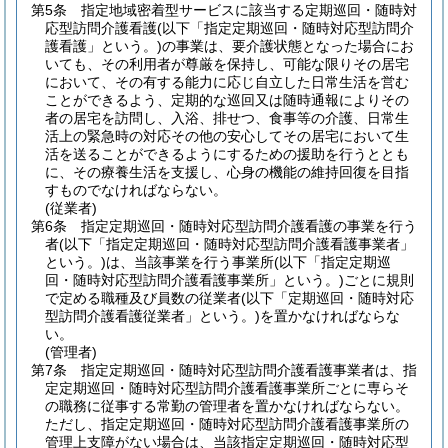
第5条
指定地域密着型サービスに該当する定期巡回・随時対
応型訪問介護看護
(以下「指定定期巡回・随時対応型訪問介
護看護」という。)
の事業は、要介護状態となった場合にお
いても、その利用者が尊厳を保持し、可能な限りその居宅
において、その有する能力に応じ自立した日常生活を営む
ことができるよう、定期的な巡回又は随時通報によりその
者の居宅を訪問し、入浴、排せつ、食事等の介護、日常生
活上の緊急時の対応その他の安心してその居宅において生
活を送ることができるようにするための援助を行うととも
に、その療養生活を支援し、心身の機能の維持回復を目指
すものでなければならない。
(従業者)
第6条
指定定期巡回・随時対応型訪問介護看護の事業を行う
者
(以下「指定定期巡回・随時対応型訪問介護看護事業者」
という。)
は、当該事業を行う事業所
(以下「指定定期巡
回・随時対応型訪問介護看護事業所」という。)
ごとに規則
で定める職種及び員数の従業者
(以下「定期巡回・随時対応
型訪問介護看護従業者」という。)
を置かなければならな
い。
(管理者)
第7条
指定定期巡回・随時対応型訪問介護看護事業者は、指
定定期巡回・随時対応型訪問介護看護事業所ごとに専らそ
の職務に従事する常勤の管理者を置かなければならない。
ただし、指定定期巡回・随時対応型訪問介護看護事業所の
管理上支障がない場合は、当該指定定期巡回・随時対応型