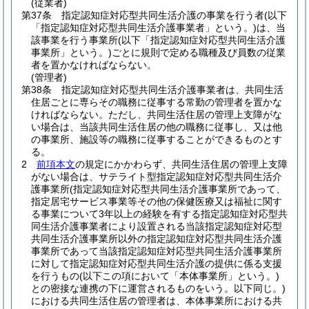
(従業者)
第37条
指定認知症対応型共同生活介護の事業を行う者
(以下
「指定認知症対応型共同生活介護事業者」という。)
は、当
該事業を行う事業所
(以下「指定認知症対応型共同生活介護
事業所」という。)
ごとに規則で定める職種及び員数の従業
者を置かなければならない。
(管理者)
第38条
指定認知症対応型共同生活介護事業者は、共同生活
住居ごとに専らその職務に従事する常勤の管理者を置かな
ければならない。
ただし、共同生活住居の管理上支障がな
い場合は、当該共同生活住居の他の職務に従事し、又は他
の事業所、施設等の職務に従事することができるものとす
る。
2
前項本文
の規定にかかわらず、共同生活住居の管理上支障
がない場合は、サテライト型指定認知症対応型共同生活介
護事業所
(指定認知症対応型共同生活介護事業所であって、
指定居宅サービス事業等その他の保健医療又は福祉に関す
る事業について3年以上の経験を有する指定認知症対応型共
同生活介護事業者により設置される当該指定認知症対応型
共同生活介護事業所以外の指定認知症対応型共同生活介護
事業所であって当該指定認知症対応型共同生活介護事業所
に対して指定認知症対応型共同生活介護の提供に係る支援
を行うもの
(以下この項において「本体事業所」という。)
との密接な連携の下に運営されるものをいう。以下同じ。)
における共同生活住居の管理者は、本体事業所における共