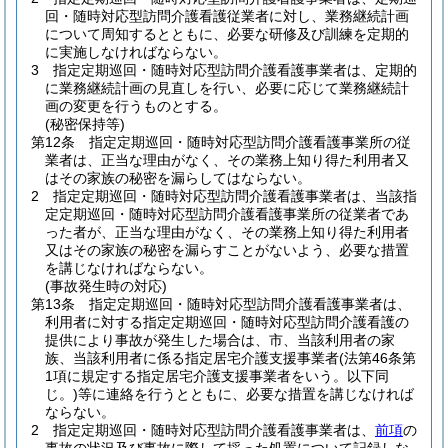
回・随時対応型訪問介護看護従業者に対し、業務継続計画
について周知するとともに、必要な研修及び訓練を定期的
に実施しなければならない。
3
指定定期巡回・随時対応型訪問介護看護事業者は、定期的
に業務継続計画の見直しを行い、必要に応じて業務継続計
画の変更を行うものとする。
(秘密保持等)
第12条
指定定期巡回・随時対応型訪問介護看護事業所の従
業者は、正当な理由がなく、その業務上知り得た利用者又
はその家族の秘密を漏らしてはならない。
2
指定定期巡回・随時対応型訪問介護看護事業者は、当該指
定定期巡回・随時対応型訪問介護看護事業所の従業者であ
った者が、正当な理由がなく、その業務上知り得た利用者
又はその家族の秘密を漏らすことがないよう、必要な措置
を講じなければならない。
(事故発生時の対応)
第13条
指定定期巡回・随時対応型訪問介護看護事業者は、
利用者に対する指定定期巡回・随時対応型訪問介護看護の
提供により事故が発生した場合は、市、当該利用者の家
族、当該利用者に係る指定居宅介護支援事業者
(法第46条第
1項に規定する指定居宅介護支援事業者をいう。以下同
じ。)
等に連絡を行うとともに、必要な措置を講じなければ
ならない。
2
指定定期巡回・随時対応型訪問介護看護事業者は、
前項
の