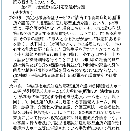
読み替えるものとする。
第4章
指定認知症対応型通所介護
(基本方針)
第20条
指定地域密着型サービスに該当する認知症対応型通
所介護
(以下「指定認知症対応型通所介護」という。)
の事
業は、要介護状態となった場合においても、その認知症
(法
第5条の2に規定する認知症をいう。以下同じ。)
である利用
者
(その者の認知症の原因となる疾患が急性の状態にある者
を除く。以下同じ。)
が可能な限りその居宅において、その
有する能力に応じ自立した日常生活を営むことができるよ
う生活機能の維持又は向上を目指し、必要な日常生活上の
世話及び機能訓練を行うことにより、利用者の社会的孤立
感の解消及び心身の機能の維持並びに利用者の家族の身体
的及び精神的負担の軽減を図るものでなければならない。
(単独型・併設型指定認知症対応型通所介護事業所の従業
者)
第21条
単独型指定認知症対応型通所介護
(特別養護老人ホー
ム等
(特別養護老人ホーム
(老人福祉法
(昭和38年法律第133
号)
第20条の5に規定する特別養護老人ホームをいう。以下
同じ。)
、同法第20条の4に規定する養護老人ホーム、病
院、診療所、介護老人保健施設、介護医療院、社会福祉施
設又は特定施設をいう。以下同じ。)
に併設されていない事
業所において行われる指定認知症対応型通所介護をいう。)
の事業を行う者及び併設型指定認知症対応型通所介護
(特別
養護老人ホーム等に併設されている事業所において行われ