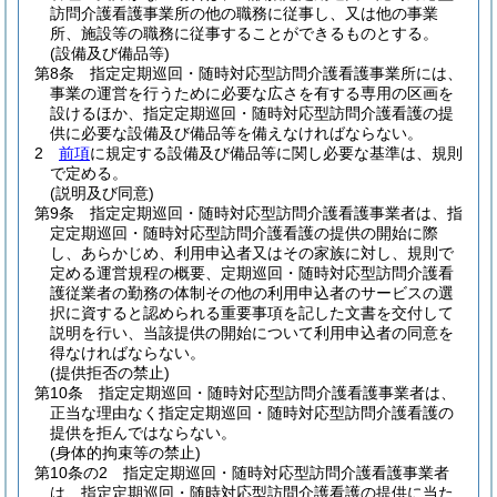
訪問介護看護事業所の他の職務に従事し、又は他の事業
所、施設等の職務に従事することができるものとする。
(設備及び備品等)
第8条
指定定期巡回・随時対応型訪問介護看護事業所には、
事業の運営を行うために必要な広さを有する専用の区画を
設けるほか、指定定期巡回・随時対応型訪問介護看護の提
供に必要な設備及び備品等を備えなければならない。
2
前項
に規定する設備及び備品等に関し必要な基準は、規則
で定める。
(説明及び同意)
第9条
指定定期巡回・随時対応型訪問介護看護事業者は、指
定定期巡回・随時対応型訪問介護看護の提供の開始に際
し、あらかじめ、利用申込者又はその家族に対し、規則で
定める運営規程の概要、定期巡回・随時対応型訪問介護看
護従業者の勤務の体制その他の利用申込者のサービスの選
択に資すると認められる重要事項を記した文書を交付して
説明を行い、当該提供の開始について利用申込者の同意を
得なければならない。
(提供拒否の禁止)
第10条
指定定期巡回・随時対応型訪問介護看護事業者は、
正当な理由なく指定定期巡回・随時対応型訪問介護看護の
提供を拒んではならない。
(身体的拘束等の禁止)
第10条の2
指定定期巡回・随時対応型訪問介護看護事業者
は、指定定期巡回・随時対応型訪問介護看護の提供に当た