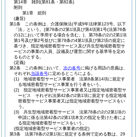
第14章
雑則
(第81条・第82条)
附則
第1章
総則
(趣旨)
第1条
この条例は、介護保険法
(平成9年法律第123号。以下
「法」という。)
第78条の2第1項及び第4項第1号
(法第78条
の12において準用する場合を含む。)
、第78条の2の2第1項
第1号及び第2号並びに第78条の4第1項及び第2項の規定に
基づき、指定地域密着型サービス及び共生型地域密着型サ
ービスの事業の人員、設備及び運営に関する基準等を定め
るものとする。
(定義)
第2条
この条例において、
次の各号
に掲げる用語の意義は、
それぞれ
当該各号
に定めるところによる。
(1)
地域密着型サービス事業者 法第8条第14項に規定す
る地域密着型サービス事業を行う者をいう。
(2)
指定地域密着型サービス事業者又は指定地域密着型サ
ービス それぞれ法第42条の2第1項に規定する指定地域
密着型サービス事業者又は指定地域密着型サービスをい
う。
(3)
共生型地域密着型サービス 法第78条の2の2第1項の
申請に係る法第42条の2第1項本文の指定を受けた者によ
る指定地域密着型サービスをいう。
(指定地域密着型サービス事業者の指定)
第3条
法第78条の2第1項に規定する条例で定める数は、29