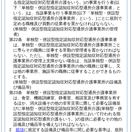
る指定認知症対応型通所介護をいう。)
の事業を行う者
(以
下「単独型・併設型指定認知症対応型通所介護事業者」と
いう。)
は、当該事業を行う事業所
(以下「単独型・併設型
指定認知症対応型通所介護事業所」という。)
ごとに規則で
定める職種及び員数の従業者を置かなければならない。
(単独型・併設型指定認知症対応型通所介護事業所の管理
者)
第22条
単独型・併設型指定認知症対応型通所介護事業者
は、単独型・併設型指定認知症対応型通所介護事業所ごと
に専らその職務に従事する常勤の管理者を置かなければな
らない。
ただし、単独型・併設型指定認知症対応型通所介
護事業所の管理上支障がない場合は、当該単独型・併設型
指定認知症対応型通所介護事業所の他の職務に従事し、又
は他の事業所、施設等の職務に従事することができるもの
とする。
(単独型・併設型指定認知症対応型通所介護事業所の設備及
び備品等)
第23条
単独型・併設型指定認知症対応型通所介護事業所
は、食堂、機能訓練室、静養室、相談室及び事務室を有す
るほか、消火設備その他の非常災害に際して必要な設備並
びに単独型・併設型指定認知症対応型通所介護
(単独型・併
設型指定認知症対応型通所介護事業所において行われる指
定認知症対応型通所介護をいう。)
の提供に必要なその他の
設備及び備品等を備えなければならない。
2
前項
に規定する設備及び備品等に関し必要な基準は、規則