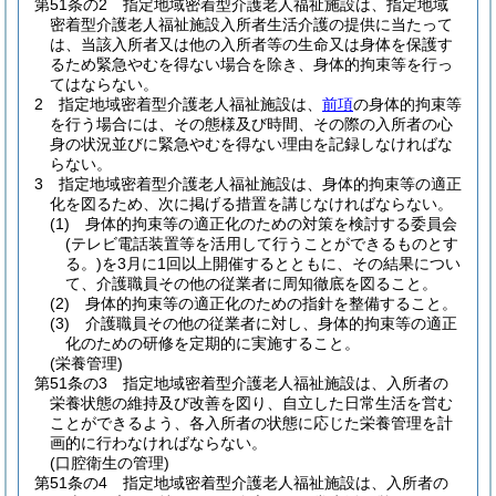
第51条の2
指定地域密着型介護老人福祉施設は、指定地域
密着型介護老人福祉施設入所者生活介護の提供に当たって
は、当該入所者又は他の入所者等の生命又は身体を保護す
るため緊急やむを得ない場合を除き、身体的拘束等を行っ
てはならない。
2
指定地域密着型介護老人福祉施設は、
前項
の身体的拘束等
を行う場合には、その態様及び時間、その際の入所者の心
身の状況並びに緊急やむを得ない理由を記録しなければな
らない。
3
指定地域密着型介護老人福祉施設は、身体的拘束等の適正
化を図るため、次に掲げる措置を講じなければならない。
(1)
身体的拘束等の適正化のための対策を検討する委員会
(テレビ電話装置等を活用して行うことができるものとす
る。)
を3月に1回以上開催するとともに、その結果につい
て、介護職員その他の従業者に周知徹底を図ること。
(2)
身体的拘束等の適正化のための指針を整備すること。
(3)
介護職員その他の従業者に対し、身体的拘束等の適正
化のための研修を定期的に実施すること。
(栄養管理)
第51条の3
指定地域密着型介護老人福祉施設は、入所者の
栄養状態の維持及び改善を図り、自立した日常生活を営む
ことができるよう、各入所者の状態に応じた栄養管理を計
画的に行わなければならない。
(口腔衛生の管理)
第51条の4
指定地域密着型介護老人福祉施設は、入所者の