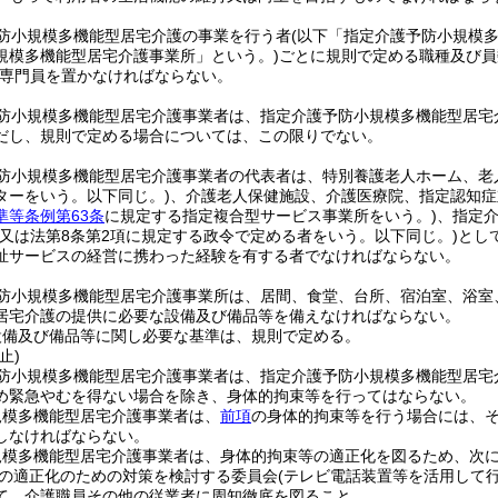
防小規模多機能型居宅介護の事業を行う者
(以下「指定介護予防小規模
規模多機能型居宅介護事業所」という。)
ごとに規則で定める職種及び員
専門員を置かなければならない。
防小規模多機能型居宅介護事業者は、指定介護予防小規模多機能型居宅
だし、規則で定める場合については、この限りでない。
防小規模多機能型居宅介護事業者の代表者は、特別養護老人ホーム、老
ターをいう。以下同じ。)
、介護老人保健施設、介護医療院、指定認知症
準等条例第63条
に規定する指定複合型サービス事業所をいう。)
、指定
士又は法第8条第2項に規定する政令で定める者をいう。以下同じ。)
とし
祉サービスの経営に携わった経験を有する者でなければならない。
防小規模多機能型居宅介護事業所は、居間、食堂、台所、宿泊室、浴室
居宅介護の提供に必要な設備及び備品等を備えなければならない。
設備及び備品等に関し必要な基準は、規則で定める。
止)
防小規模多機能型居宅介護事業者は、指定介護予防小規模多機能型居宅
め緊急やむを得ない場合を除き、身体的拘束等を行ってはならない。
規模多機能型居宅介護事業者は、
前項
の身体的拘束等を行う場合には、
しなければならない。
規模多機能型居宅介護事業者は、身体的拘束等の適正化を図るため、次
の適正化のための対策を検討する委員会
(テレビ電話装置等を活用して
て、介護職員その他の従業者に周知徹底を図ること。