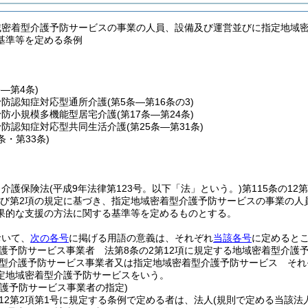
域密着型介護予防サービスの事業の人員、設備及び運営並びに指定地域
基準等を定める条例
条―第4条)
予防認知症対応型通所介護
(第5条―第16条の3)
予防小規模多機能型居宅介護
(第17条―第24条)
予防認知症対応型共同生活介護
(第25条―第31条)
2条・第33条)
、介護保険法
(平成9年法律第123号。以下「法」という。)
第115条の12
1項及び第2項の規定に基づき、指定地域密着型介護予防サービスの事業の
果的な支援の方法に関する基準等を定めるものとする。
おいて、
次の各号
に掲げる用語の意義は、それぞれ
当該各号
に定めると
護予防サービス事業者 法第8条の2第12項に規定する地域密着型介護
型介護予防サービス事業者又は指定地域密着型介護予防サービス それぞ
定地域密着型介護予防サービスをいう。
介護予防サービス事業者の指定)
の12第2項第1号に規定する条例で定める者は、法人
(規則で定める当該法