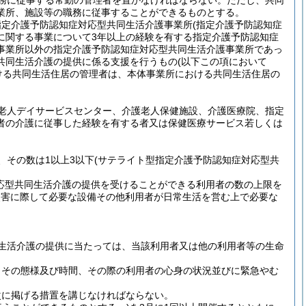
務に従事する常勤の管理者を置かなければならない。
ただし、共同
業所、施設等の職務に従事することができるものとする。
指定介護予防認知症対応型共同生活介護事業所
(指定介護予防認知症
に関する事業について3年以上の経験を有する指定介護予防認知症
事業所以外の指定介護予防認知症対応型共同生活介護事業所であっ
共同生活介護の提供に係る支援を行うもの
(以下この項において
ける共同生活住居の管理者は、本体事業所における共同生活住居の
老人デイサービスセンター、介護老人保健施設、介護医療院、指定
者の介護に従事した経験を有する者又は保健医療サービス若しくは
、その数は1以上3以下
(サテライト型指定介護予防認知症対応型共
応型共同生活介護の提供を受けることができる利用者の数の上限を
災害に際して必要な設備その他利用者が日常生活を営む上で必要な
生活介護の提供に当たっては、当該利用者又は他の利用者等の生命
。
、その態様及び時間、その際の利用者の心身の状況並びに緊急やむ
次に掲げる措置を講じなければならない。