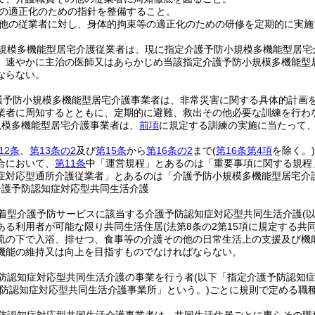
の適正化のための指針を整備すること。
他の従業者に対し、身体的拘束等の適正化のための研修を定期的に実施
規模多機能型居宅介護従業者は、現に指定介護予防小規模多機能型居宅
、速やかに主治の医師又はあらかじめ当該指定介護予防小規模多機能型
ならない。
護予防小規模多機能型居宅介護事業者は、非常災害に関する具体的計画
業者に周知するとともに、定期的に避難、救出その他必要な訓練を行わ
規模多機能型居宅介護事業者は、
前項
に規定する訓練の実施に当たって
12条
、
第13条の2
及び
第15条
から
第16条の2
まで
(
第16条第4項
を除く。)
合において、
第11条
中「運営規程」とあるのは「重要事項に関する規程
症対応型通所介護従業者」とあるのは「介護予防小規模多機能型居宅介
介護予防認知症対応型共同生活介護
着型介護予防サービスに該当する介護予防認知症対応型共同生活介護
(
ある利用者が可能な限り共同生活住居
(法第8条の2第15項に規定する
流の下で入浴、排せつ、食事等の介護その他の日常生活上の支援及び機
機能の維持又は向上を目指すものでなければならない。
防認知症対応型共同生活介護の事業を行う者
(以下「指定介護予防認知
予防認知症対応型共同生活介護事業所」という。)
ごとに規則で定める職