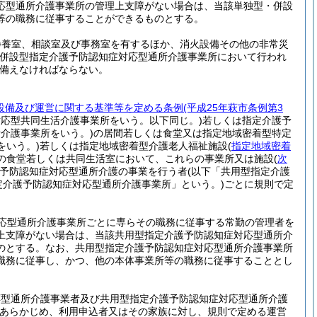
応型通所介護事業所の管理上支障がない場合は、当該単独型・併設
等の職務に従事することができるものとする。
静養室、相談室及び事務室を有するほか、消火設備その他の非常災
・併設型指定介護予防認知症対応型通所介護事業所において行われ
備えなければならない。
設備及び運営に関する基準等を定める条例
(平成25年萩市条例第3
応型共同生活介護事業所をいう。以下同じ。)
若しくは指定介護予
介護事業所をいう。)
の居間若しくは食堂又は指定地域密着型特定
をいう。)
若しくは指定地域密着型介護老人福祉施設
(
指定地域密着
の食堂若しくは共同生活室において、これらの事業所又は施設
(
次
予防認知症対応型通所介護の事業を行う者
(以下「共用型指定介護
定介護予防認知症対応型通所介護事業所」という。)
ごとに規則で定
応型通所介護事業所ごとに専らその職務に従事する常勤の管理者を
上支障がない場合は、当該共用型指定介護予防認知症対応型通所介
のとする。
なお、共用型指定介護予防認知症対応型通所介護事業所
職務に従事し、かつ、他の本体事業所等の職務に従事することとし
応型通所介護事業者及び共用型指定介護予防認知症対応型通所介護
あらかじめ、利用申込者又はその家族に対し、規則で定める運営