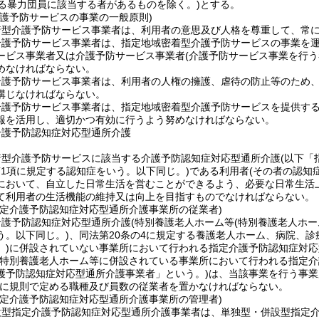
る暴力団員に該当する者があるものを除く。)
とする。
介護予防サービスの事業の一般原則)
着型介護予防サービス事業者は、利用者の意思及び人格を尊重して、常
介護予防サービス事業者は、指定地域密着型介護予防サービスの事業を
ービス事業者又は介護予防サービス事業者
(介護予防サービス事業を行う
めなければならない。
介護予防サービス事業者は、利用者の人権の擁護、虐待の防止等のため
講じなければならない。
護予防サービス事業者は、指定地域密着型介護予防サービスを提供するに
報を活用し、適切かつ有効に行うよう努めなければならない。
介護予防認知症対応型通所介護
着型介護予防サービスに該当する介護予防認知症対応型通所介護
(以下「
第1項に規定する認知症をいう。以下同じ。)
である利用者
(その者の認知
において、自立した日常生活を営むことができるよう、必要な日常生活
て利用者の生活機能の維持又は向上を目指すものでなければならない。
指定介護予防認知症対応型通所介護事業所の従業者)
介護予防認知症対応型通所介護
(特別養護老人ホーム等
(特別養護老人ホー
う。以下同じ。)
、同法第20条の4に規定する養護老人ホーム、病院、
)
に併設されていない事業所において行われる指定介護予防認知症対応
(特別養護老人ホーム等に併設されている事業所において行われる指定介
護予防認知症対応型通所介護事業者」という。)
は、当該事業を行う事業
に規則で定める職種及び員数の従業者を置かなければならない。
指定介護予防認知症対応型通所介護事業所の管理者)
設型指定介護予防認知症対応型通所介護事業者は、単独型・併設型指定