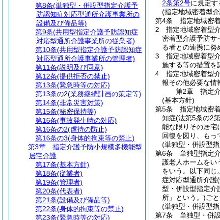
2条第2号
に規定す
第8条
(単独型・併設型指定介護予
(指定地域密着型
防認知症対応型通所介護事業所の
第4条
指定地域密
設備及び備品等)
2
指定地域密着型
第9条
(共用型指定介護予防認知症
密着型介護予防サ
対応型通所介護事業所の従業者)
る者との連携に努
第10条
(共用型指定介護予防認知症
3
指定地域密着型
対応型通所介護事業所の管理者)
施する等の措置を
第11条
(説明及び同意)
4
指定地域密着型介
第12条
(提供拒否の禁止)
報その他必要な情
第13条
(緊急時等の対応)
第2章
指定
第13条の2
(業務継続計画の策定等)
(基本方針)
第14条
(非常災害対策)
第5条
指定地域密
第15条
(秘密保持等)
知症
(法第5条の2
第16条
(事故発生時の対応)
能な限りその居宅
第16条の2
(虐待の防止)
回復を図り、もっ
第16条の3
(身体的拘束等の禁止)
(単独型・併設型
第3章
指定介護予防小規模多機能型
第6条
単独型指定
居宅介護
護老人ホームをい
第17条
(基本方針)
をいう。以下同じ。
第18条
(従業者)
症対応型通所介護
第19条
(管理者)
型・併設型指定介
第20条
(代表者)
所」という。)
ごと
第21条
(設備及び備品等)
(単独型・併設型
第22条
(身体的拘束等の禁止)
第7条
単独型・併
第23条
(緊急時等の対応)