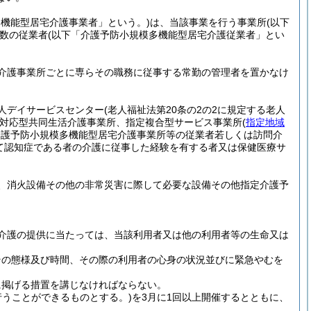
多機能型居宅介護事業者」という。)
は、当該事業を行う事業所
(以下
数の従業者
(以下「介護予防小規模多機能型居宅介護従業者」とい
介護事業所ごとに専らその職務に従事する常勤の管理者を置かなけ
人デイサービスセンター
(老人福祉法第20条の2の2に規定する老人
対応型共同生活介護事業所、指定複合型サービス事業所
(
指定地域
介護予防小規模多機能型居宅介護事業所等の従業者若しくは訪問介
て認知症である者の介護に従事した経験を有する者又は保健医療サ
、消火設備その他の非常災害に際して必要な設備その他指定介護予
介護の提供に当たっては、当該利用者又は他の利用者等の生命又は
その態様及び時間、その際の利用者の心身の状況並びに緊急やむを
に掲げる措置を講じなければならない。
行うことができるものとする。)
を3月に1回以上開催するとともに、