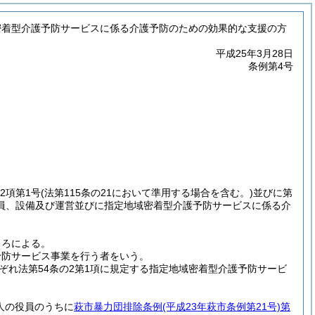
密着型介護予防サービスに係る介護予防のための効果的な支援の方
平成25年3月28日
条例第4号
第2項第1号
(法第115条の21において準用する場合を含む。)
並びに第
人員、設備及び運営並びに指定地域密着型介護予防サービスに係る介
ころによる。
予防サービス事業を行う者をいう。
れ法第54条の2第1項に規定する指定地域密着型介護予防サービ
人の役員のうちに
萩市暴力団排除条例
(平成23年萩市条例第21号)
第