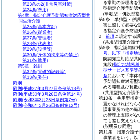
る常勤の管理者を
第23条の2
(非常災害対策)
型指定介護予防認
第24条
(準用)
(単独型・併設型
第4章
指定介護予防認知症対応型共
第8条
単独型・併
同生活介護
害に際して必要な
第25条
(基本方針)
る指定介護予防認
第26条
(従業者)
2
前項
に規定する
第27条
(管理者)
(共用型指定介護
第28条
(代表者)
第9条
指定認知症
第29条
(設備等)
号。以下「指定地
第30条
(身体的拘束等の禁止)
防認知症対応型共
第31条
(準用)
施設
(
指定地域密着
第5章
雑則
型サービス基準等条
第32条
(電磁的記録等)
条
において「本体
第33条
(委任)
予防認知症対応型
附則
める職種及び員数
附則
(平成27年3月27日条例第18号)
(共用型指定介護
附則
(平成30年3月26日条例第14号)
第10条
共用型指定
附則
(令和3年3月25日条例第7号)
置かなければなら
附則
(令和6年3月26日条例第12号)
護事業所の他の職
の管理上支障がな
ても差し支えない
(説明及び同意)
第11条
指定介護予
事業者をいう。以