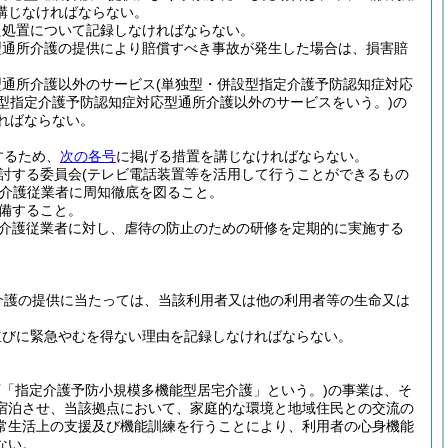
講じなければならない。
た処置について記録しなければならない。
型通所介護の提供により賠償すべき事故が発生した場合は、損害賠
型通所介護以外のサービス
(単独型・併設型指定介護予防認知症対応
型指定介護予防認知症対応型通所介護以外のサービスをいう。)
の
ればならない。
するため、
次の各号
に掲げる措置を講じなければならない。
討する委員会
(テレビ電話装置等を活用して行うことができるもの
介護従業者に周知徹底を図ること。
備すること。
介護従業者に対し、虐待の防止のための研修を定期的に実施する
介護の提供に当たっては、当該利用者又は他の利用者等の生命又は
並びに緊急やむを得ない理由を記録しなければならない。
下「指定介護予防小規模多機能型居宅介護」という。)
の事業は、そ
宿泊させ、当該拠点において、家庭的な環境と地域住民との交流の
常生活上の支援及び機能訓練を行うことにより、利用者の心身機能
ない。