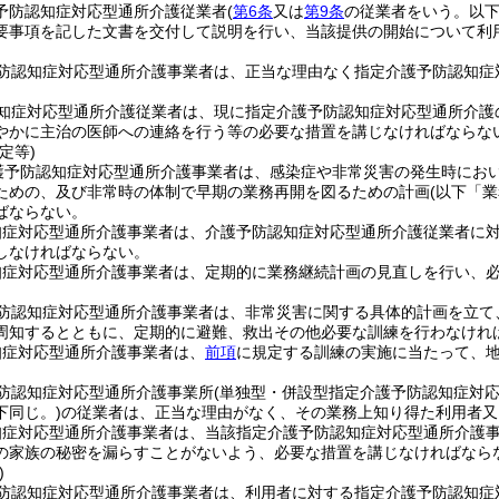
予防認知症対応型通所介護従業者
(
第6条
又は
第9条
の従業者をいう。以下
要事項を記した文書を交付して説明を行い、当該提供の開始について利
防認知症対応型通所介護事業者は、正当な理由なく指定介護予防認知症
知症対応型通所介護従業者は、現に指定介護予防認知症対応型通所介護
やかに主治の医師への連絡を行う等の必要な措置を講じなければならな
定等)
護予防認知症対応型通所介護事業者は、感染症や非常災害の発生時にお
ための、及び非常時の体制で早期の業務再開を図るための計画
(以下「
ばならない。
知症対応型通所介護事業者は、介護予防認知症対応型通所介護従業者に
しなければならない。
知症対応型通所介護事業者は、定期的に業務継続計画の見直しを行い、
防認知症対応型通所介護事業者は、非常災害に関する具体的計画を立て
周知するとともに、定期的に避難、救出その他必要な訓練を行わなけれ
知症対応型通所介護事業者は、
前項
に規定する訓練の実施に当たって、
防認知症対応型通所介護事業所
(単独型・併設型指定介護予防認知症対
下同じ。)
の従業者は、正当な理由がなく、その業務上知り得た利用者又
知症対応型通所介護事業者は、当該指定介護予防認知症対応型通所介護
の家族の秘密を漏らすことがないよう、必要な措置を講じなければなら
)
防認知症対応型通所介護事業者は、利用者に対する指定介護予防認知症