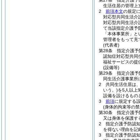
第27条
指定介護予
生活住居の管理上
2
前項本文
の規定
対応型共同生活介
対応型共同生活介
て当該指定介護予
「本体事業所」と
管理者をもって充
(代表者)
第28条
指定介護予
認知症対応型共同
福祉サービスの提
(設備等)
第29条
指定介護予
同生活介護事業所に
2
共同生活住居は
いう。)
を5人以上
設備を設けるもの
3
前項
に規定する
(身体的拘束等の禁
第30条
指定介護予
又は身体を保護す
2
指定介護予防認
を得ない理由を記
3
指定介護予防認