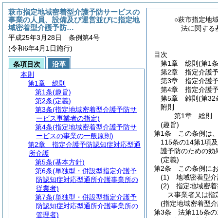
萩市指定地域密着型介護予防サービスの
事業の人員、設備及び運営並びに指定地
○萩市指定地
域密着型介護予防…
法に関する
平成25年3月28日 条例第4号
(令和6年4月1日施行)
目次
第1章
総則
(第1
条項目次
沿革
第2章
指定介護
本則
第3章
指定介護
第1章
総則
第4章
指定介護
第1条
(趣旨)
第5章
雑則
(第3
第2条
(定義)
附則
第3条
(指定地域密着型介護予防サ
第1章
総則
ービス事業者の指定)
(趣旨)
第4条
(指定地域密着型介護予防サ
第1条
この条例は
ービスの事業の一般原則)
115条の14第
第2章
指定介護予防認知症対応型通
護予防のための効
所介護
(定義)
第5条
(基本方針)
第2条
この条例に
第6条
(単独型・併設型指定介護予
(1)
地域密着型介
防認知症対応型通所介護事業所の
(2)
指定地域密着
従業者)
ス事業者又は指
第7条
(単独型・併設型指定介護予
(指定地域密着型
防認知症対応型通所介護事業所の
第3条
法第115条
管理者)