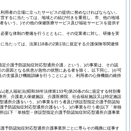
に利用者の立場に立ったサービスの提供に努めなければならない。
運営するに当たっては、地域との結び付きを重視し、市、他の地域
者をいう。)
その他の保健医療サービス及び福祉サービスを提供す
、必要な体制の整備を行うとともに、その従業者に対し、研修を実
当たっては、法第118条の2第1項に規定する介護保険等関連情
指定介護予防認知症対応型通所介護」という。)
の事業は、その認
症の原因となる疾患が急性の状態にある者を除く。以下同じ。)
が可
上の支援及び機能訓練を行うことにより、利用者の心身機能の維持
ム
(老人福祉法
(昭和38年法律第133号)
第20条の5に規定する特別養
診療所、介護老人保健施設、介護医療院、社会福祉施設又は特定施設
型通所介護をいう。)
の事業を行う者及び併設型指定介護予防認知
護予防認知症対応型通所介護をいう。)
の事業を行う者
(以下「単独
所
(以下「単独型・併設型指定介護予防認知症対応型通所介護事業
介護予防認知症対応型通所介護事業所ごとに専らその職務に従事す