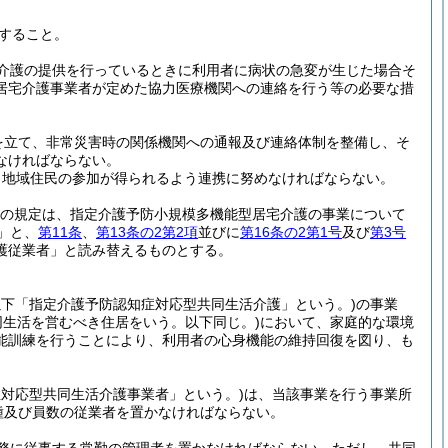
すること。
介護の提供を行っているときに利用者に病状の急変が生じた場合そ
居宅介護事業者が定めた協力医療機関への連絡を行う等の必要な措
を立て、非常災害時の関係機関への通報及び連絡体制を整備し、そ
なければならない。
、地域住民の参加が得られるよう連携に努めなければならない。
の規定は、指定介護予防小規模多機能型居宅介護の事業について
」と、
第11条
、
第13条の2第2項
並びに
第16条の2第1号
及び
第3号
護従業者」と読み替えるものとする。
以下「指定介護予防認知症対応型共同生活介護」という。)
の事業
共同生活を営むべき住居をいう。以下同じ。)
において、家庭的な環境
能訓練を行うことにより、利用者の心身機能の維持回復を図り、も
症対応型共同生活介護事業者」という。)
は、当該事業を行う事業所
種及び員数の従業者を置かなければならない。