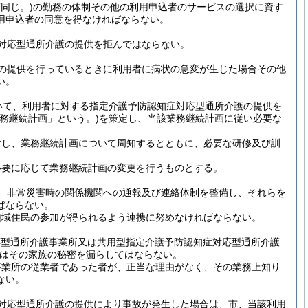
同じ。)
の勤務の体制その他の利用申込者のサービスの選択に資す
用申込者の同意を得なければならない。
対応型通所介護の提供を拒んではならない。
の提供を行っているときに利用者に病状の急変が生じた場合その他
い。
いて、利用者に対する指定介護予防認知症対応型通所介護の提供を
業務継続計画」という。)
を策定し、当該業務継続計画に従い必要な
対し、業務継続計画について周知するとともに、必要な研修及び訓
必要に応じて業務継続計画の変更を行うものとする。
、非常災害時の関係機関への通報及び連絡体制を整備し、それらを
ばならない。
地域住民の参加が得られるよう連携に努めなければならない。
応型通所介護事業所又は共用型指定介護予防認知症対応型通所介護
はその家族の秘密を漏らしてはならない。
事業所の従業者であった者が、正当な理由がなく、その業務上知り
ない。
対応型通所介護の提供により事故が発生した場合は、市、当該利用