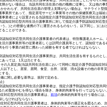
防認知症対応型共同生活介護事業者は、共同生活住居ごとに専らその職
支障がない場合は、当該共同生活住居の他の職務に従事し、又は他の事
にかかわらず、共同生活住居の管理上支障がない場合は、サテライト型
護事業所であって、指定居宅サービス事業等その他の保健医療又は福祉
護事業者により設置される当該指定介護予防認知症対応型共同生活介護
防認知症対応型共同生活介護事業所に対して指定介護予防認知症対応型
いう。)
との密接な連携の下に運営されるものをいう。以下同じ。)
にお
てることができる。
防認知症対応型共同生活介護事業者の代表者は、特別養護老人ホーム、
生活介護事業所等の従業者若しくは訪問介護員等として、認知症である
供を行う事業の経営に携わった経験を有する者でなければならない。
防認知症対応型共同生活介護事業所は、共同生活住居を有するものとし
あっては、1又は2)
とする。
、その入居定員
(当該共同生活住居において同時に指定介護予防認知症対
9人以下とし、居室、居間、食堂、台所、浴室、消火設備その他の非常
とする。
設備に関し必要な基準は、規則で定める。
止)
防認知症対応型共同生活介護事業者は、指定介護予防認知症対応型共同
るため緊急やむを得ない場合を除き、身体的拘束等を行ってはならない
知症対応型共同生活介護事業者は、
前項
の身体的拘束等を行う場合には
録しなければならない。
知症対応型共同生活介護事業者は、身体的拘束等の適正化を図るため、