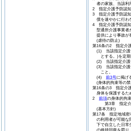
者の家族、当該利
2
指定介護予防認
3
指定介護予防認
償を速やかに行わ
4
指定介護予防認
型通所介護事業者
提供により事故が
(虐待の防止)
第16条の2
指定介
(1)
当該指定介護
とする。)
を定期
(2)
当該指定介護
(3)
当該指定介護
こと。
(4)
前3号
に掲げ
(身体的拘束等の禁
第16条の3
指定介
身体を保護するた
2
前項
の身体的拘
第3章
指定
(基本方針)
第17条
指定地域密
の利用者が可能な
下で自立した日常
の維持回復を図り