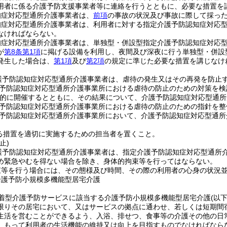
用者に係る介護予防支援事業者等に連絡を行うとともに、必要な措置を
知症対応型通所介護事業者は、
前項
の事故の状況及び事故に際して採っ
知症対応型通所介護事業者は、利用者に対する指定介護予防認知症対応
なければならない。
知症対応型通所介護事業者は、単独型・併設型指定介護予防認知症対応
が
第8条第1項
に掲げる設備を利用し、夜間及び深夜に行う単独型・併設
発生した場合は、
第1項
及び
第2項
の規定に準じた必要な措置を講じなけ
護予防認知症対応型通所介護事業者は、虐待の発生又はその再発を防止
予防認知症対応型通所介護事業所における虐待の防止のための対策を検
的に開催するとともに、その結果について、介護予防認知症対応型通所
予防認知症対応型通所介護事業所における虐待の防止のための指針を整
予防認知症対応型通所介護事業所において、介護予防認知症対応型通所
る措置を適切に実施するための担当者を置くこと。
止)
護予防認知症対応型通所介護事業者は、指定介護予防認知症対応型通所
め緊急やむを得ない場合を除き、身体的拘束等を行ってはならない。
束等を行う場合には、その態様及び時間、その際の利用者の心身の状況
介護予防小規模多機能型居宅介護
着型介護予防サービスに該当する介護予防小規模多機能型居宅介護
(以
限りその居宅において、又はサービスの拠点に通わせ、若しくは短期間
生活を営むことができるよう、入浴、排せつ、食事等の介護その他の日
、もって利用者の生活機能の維持又は向上を目指すものでなければなら