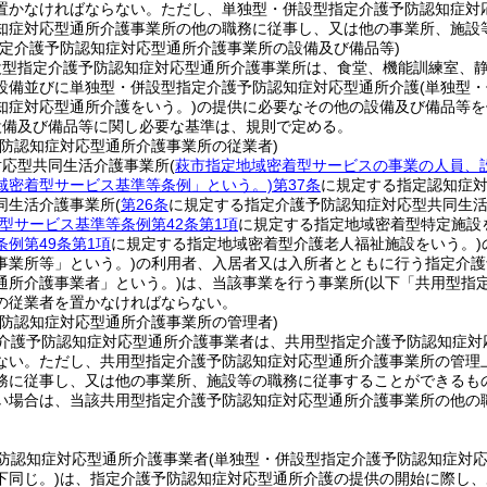
置かなければならない。
ただし、単独型・併設型指定介護予防認知症対
知症対応型通所介護事業所の他の職務に従事し、又は他の事業所、施設
指定介護予防認知症対応型通所介護事業所の設備及び備品等)
設型指定介護予防認知症対応型通所介護事業所は、食堂、機能訓練室、
設備並びに単独型・併設型指定介護予防認知症対応型通所介護
(単独型
知症対応型通所介護をいう。)
の提供に必要なその他の設備及び備品等を
設備及び備品等に関し必要な基準は、規則で定める。
予防認知症対応型通所介護事業所の従業者)
対応型共同生活介護事業所
(
萩市指定地域密着型サービスの事業の人員、
域密着型サービス基準等条例」という。)
第37条
に規定する指定認知症対
同生活介護事業所
(
第26条
に規定する指定介護予防認知症対応型共同生活
型サービス基準等条例第42条第1項
に規定する指定地域密着型特定施設
例第49条第1項
に規定する指定地域密着型介護老人福祉施設をいう。)
事業所等」という。)
の利用者、入居者又は入所者とともに行う指定介護
通所介護事業者」という。)
は、当該事業を行う事業所
(以下「共用型指
の従業者を置かなければならない。
予防認知症対応型通所介護事業所の管理者)
介護予防認知症対応型通所介護事業者は、共用型指定介護予防認知症対
ない。
ただし、共用型指定介護予防認知症対応型通所介護事業所の管理
務に従事し、又は他の事業所、施設等の職務に従事することができるも
い場合は、当該共用型指定介護予防認知症対応型通所介護事業所の他の
。
防認知症対応型通所介護事業者
(単独型・併設型指定介護予防認知症対
下同じ。)
は、指定介護予防認知症対応型通所介護の提供の開始に際し、