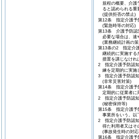
規程の概要、介護
ると認められる重
(提供拒否の禁止)
第12条
指定介護予
(緊急時等の対応)
第13条
介護予防認
必要な場合は、速
(業務継続計画の策
第13条の2
指定介
継続的に実施する
措置を講じなけれ
2
指定介護予防認
練を定期的に実施
3
指定介護予防認
(非常災害対策)
第14条
指定介護予
定期的に従業者に
2
指定介護予防認
(秘密保持等)
第15条
指定介護予
事業所をいう。以
2
指定介護予防認
得た利用者又はそ
(事故発生時の対応
第16条
指定介護予