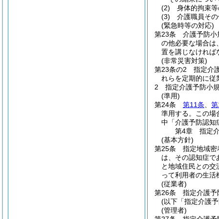
(2)
身体的拘束等
(3)
介護職員その
(緊急時等の対応)
第23条
介護予防小
の他必要な場合は
置を講じなければ
(非常災害対策)
第23条の2
指定介
れらを定期的に従
2
指定介護予防小
(準用)
第24条
第11条
、
第
準用する。
この場
中「介護予防認知
第4章
指定
(基本方針)
第25条
指定地域密
は、その認知症で
と地域住民との交
って利用者の生活
(従業者)
第26条
指定介護予
(以下「指定介護
(管理者)