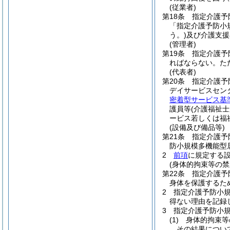
(従業者)
第18条
指定介護予
「指定介護予防小
う。)
及び介護支援
(管理者)
第19条
指定介護予
ればならない。
た
(代表者)
第20条
指定介護予
デイサービスセン
密着型サービス基
護員等
(介護福祉
ービス若しくは福
(設備及び備品等)
第21条
指定介護予
防小規模多機能型
2
前項
に規定する
(身体的拘束等の禁
第22条
指定介護予
身体を保護するた
2
指定介護予防小
得ない理由を記録
3
指定介護予防小
(1)
身体的拘束等
その結果につい