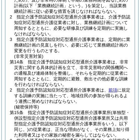
ための、及び非常時の体制で早期の業務再開を図るための
計画
(以下「業務継続計画」という。)
を策定し、当該業務
継続計画に従い必要な措置を講じなければならない。
2
指定介護予防認知症対応型通所介護事業者は、介護予防認
知症対応型通所介護従業者に対し、業務継続計画について
周知するとともに、必要な研修及び訓練を定期的に実施し
なければならない。
3
指定介護予防認知症対応型通所介護事業者は、定期的に業
務継続計画の見直しを行い、必要に応じて業務継続計画の
変更を行うものとする。
(非常災害対策)
第14条
指定介護予防認知症対応型通所介護事業者は、非常
災害に関する具体的計画を立て、非常災害時の関係機関へ
の通報及び連絡体制を整備し、それらを定期的に従業者に
周知するとともに、定期的に避難、救出その他必要な訓練
を行わなければならない。
2
指定介護予防認知症対応型通所介護事業者は、
前項
に規定
する訓練の実施に当たって、地域住民の参加が得られるよ
う連携に努めなければならない。
(秘密保持等)
第15条
指定介護予防認知症対応型通所介護事業所
(単独型・
併設型指定介護予防認知症対応型通所介護事業所又は共用
型指定介護予防認知症対応型通所介護事業所をいう。以下
同じ。)
の従業者は、正当な理由がなく、その業務上知り得
た利用者又はその家族の秘密を漏らしてはならない。