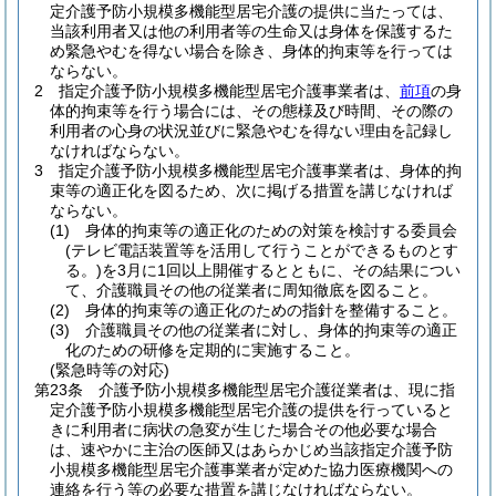
定介護予防小規模多機能型居宅介護の提供に当たっては、
当該利用者又は他の利用者等の生命又は身体を保護するた
め緊急やむを得ない場合を除き、身体的拘束等を行っては
ならない。
2
指定介護予防小規模多機能型居宅介護事業者は、
前項
の身
体的拘束等を行う場合には、その態様及び時間、その際の
利用者の心身の状況並びに緊急やむを得ない理由を記録し
なければならない。
3
指定介護予防小規模多機能型居宅介護事業者は、身体的拘
束等の適正化を図るため、次に掲げる措置を講じなければ
ならない。
(1)
身体的拘束等の適正化のための対策を検討する委員会
(テレビ電話装置等を活用して行うことができるものとす
る。)
を3月に1回以上開催するとともに、その結果につい
て、介護職員その他の従業者に周知徹底を図ること。
(2)
身体的拘束等の適正化のための指針を整備すること。
(3)
介護職員その他の従業者に対し、身体的拘束等の適正
化のための研修を定期的に実施すること。
(緊急時等の対応)
第23条
介護予防小規模多機能型居宅介護従業者は、現に指
定介護予防小規模多機能型居宅介護の提供を行っていると
きに利用者に病状の急変が生じた場合その他必要な場合
は、速やかに主治の医師又はあらかじめ当該指定介護予防
小規模多機能型居宅介護事業者が定めた協力医療機関への
連絡を行う等の必要な措置を講じなければならない。