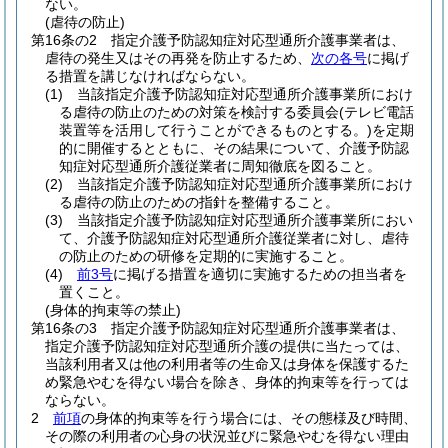
ない。
(虐待の防止)
第16条の2
指定介護予防認知症対応型通所介護事業者は、
虐待の発生又はその再発を防止するため、
次の各号
に掲げ
る措置を講じなければならない。
(1)
当該指定介護予防認知症対応型通所介護事業所におけ
る虐待の防止のための対策を検討する委員会
(テレビ電話
装置等を活用して行うことができるものとする。)
を定期
的に開催するとともに、その結果について、介護予防認
知症対応型通所介護従業者に周知徹底を図ること。
(2)
当該指定介護予防認知症対応型通所介護事業所におけ
る虐待の防止のための指針を整備すること。
(3)
当該指定介護予防認知症対応型通所介護事業所におい
て、介護予防認知症対応型通所介護従業者に対し、虐待
の防止のための研修を定期的に実施すること。
(4)
前3号
に掲げる措置を適切に実施するための担当者を
置くこと。
(身体的拘束等の禁止)
第16条の3
指定介護予防認知症対応型通所介護事業者は、
指定介護予防認知症対応型通所介護の提供に当たっては、
当該利用者又は他の利用者等の生命又は身体を保護するた
め緊急やむを得ない場合を除き、身体的拘束等を行っては
ならない。
2
前項
の身体的拘束等を行う場合には、その態様及び時間、
その際の利用者の心身の状況並びに緊急やむを得ない理由