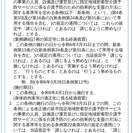
の事業の人員、設備及び運営並びに指定地域密着型介護予
防サービスに係る介護予防のための効果的な支援の方法に
関する基準等を定める条例
(以下「新条例」という。)
第4条
第3項及び第16条の2
(新条例第24条及び第31条において準
用する場合を含む。)
の規定の適用については、これらの規
定中「講じなければ」とあるのは「講じるように努めなけ
れば」とする。
(業務継続計画の策定等に係る経過措置)
3
この条例の施行の日から令和6年3月31日までの間、新条
例第13条の2
(新条例第24条及び第31条において準用する場
合を含む。)
の規定の適用については、当該規定中「講じな
ければ」とあるのは「講じるよう努めなければ」と、「実
施しなければ」とあるのは「実施するよう努めなければ」
と、「行うものとする」とあるのは「行うよう努めるもの
とする」とする。
附
則
(令和6年3月26日
条例第12号)
(施行期日)
1
この条例は、令和6年4月1日から施行する。
(身体的拘束等の適正化に係る経過措置)
2
この条例の施行の日から令和7年3月31日までの間、この
条例による改正後の萩市指定地域密着型介護予防サービス
の事業の人員、設備及び運営並びに指定地域密着型介護予
防サービスに係る介護予防のための効果的な支援の方法に
関する基準等を定める条例第22条第3項の規定の適用につ
いては、当該規定中「講じなければ」とあるのは、「講じ