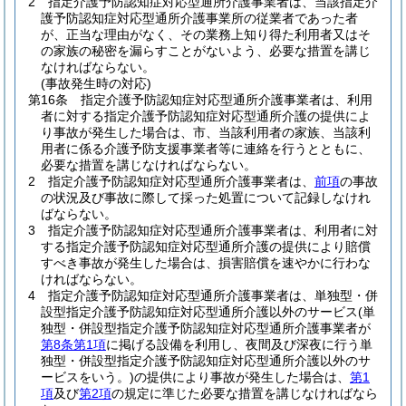
2
指定介護予防認知症対応型通所介護事業者は、当該指定介
護予防認知症対応型通所介護事業所の従業者であった者
が、正当な理由がなく、その業務上知り得た利用者又はそ
の家族の秘密を漏らすことがないよう、必要な措置を講じ
なければならない。
(事故発生時の対応)
第16条
指定介護予防認知症対応型通所介護事業者は、利用
者に対する指定介護予防認知症対応型通所介護の提供によ
り事故が発生した場合は、市、当該利用者の家族、当該利
用者に係る介護予防支援事業者等に連絡を行うとともに、
必要な措置を講じなければならない。
2
指定介護予防認知症対応型通所介護事業者は、
前項
の事故
の状況及び事故に際して採った処置について記録しなけれ
ばならない。
3
指定介護予防認知症対応型通所介護事業者は、利用者に対
する指定介護予防認知症対応型通所介護の提供により賠償
すべき事故が発生した場合は、損害賠償を速やかに行わな
ければならない。
4
指定介護予防認知症対応型通所介護事業者は、単独型・併
設型指定介護予防認知症対応型通所介護以外のサービス
(単
独型・併設型指定介護予防認知症対応型通所介護事業者が
第8条第1項
に掲げる設備を利用し、夜間及び深夜に行う単
独型・併設型指定介護予防認知症対応型通所介護以外のサ
ービスをいう。)
の提供により事故が発生した場合は、
第1
項
及び
第2項
の規定に準じた必要な措置を講じなければなら