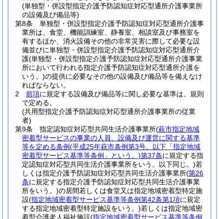
(単独型・併設型指定介護予防認知症対応型通所介護事業所
の設備及び備品等)
第8条
単独型・併設型指定介護予防認知症対応型通所介護事
業所は、食堂、機能訓練室、静養室、相談室及び事務室を
有するほか、消火設備その他の非常災害に際して必要な設
備並びに単独型・併設型指定介護予防認知症対応型通所介
護
(単独型・併設型指定介護予防認知症対応型通所介護事業
所において行われる指定介護予防認知症対応型通所介護を
いう。)
の提供に必要なその他の設備及び備品等を備えなけ
ればならない。
2
前項
に規定する設備及び備品等に関し必要な基準は、規則
で定める。
(共用型指定介護予防認知症対応型通所介護事業所の従業
者)
第9条
指定認知症対応型共同生活介護事業所
(
萩市指定地域
密着型サービスの事業の人員、設備及び運営に関する基準
等を定める条例
(平成25年萩市条例第3号。以下「指定地域
密着型サービス基準等条例」という。)
第37条
に規定する指
定認知症対応型共同生活介護事業所をいう。以下同じ。)
若
しくは指定介護予防認知症対応型共同生活介護事業所
(
第26
条
に規定する指定介護予防認知症対応型共同生活介護事業
所をいう。)
の居間若しくは食堂又は指定地域密着型特定施
設
(
指定地域密着型サービス基準等条例第42条第1項
に規定
する指定地域密着型特定施設をいう。)
若しくは指定地域密
着型介護老人福祉施設
(
指定地域密着型サービス基準等条例