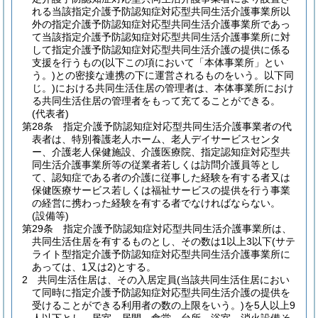
れる当該指定介護予防認知症対応型共同生活介護事業所以
外の指定介護予防認知症対応型共同生活介護事業所であっ
て当該指定介護予防認知症対応型共同生活介護事業所に対
して指定介護予防認知症対応型共同生活介護の提供に係る
支援を行うもの
(以下この項において「本体事業所」とい
う。)
との密接な連携の下に運営されるものをいう。以下同
じ。)
における共同生活住居の管理者は、本体事業所におけ
る共同生活住居の管理者をもって充てることができる。
(代表者)
第28条
指定介護予防認知症対応型共同生活介護事業者の代
表者は、特別養護老人ホーム、老人デイサービスセンタ
ー、介護老人保健施設、介護医療院、指定認知症対応型共
同生活介護事業所等の従業者若しくは訪問介護員等とし
て、認知症である者の介護に従事した経験を有する者又は
保健医療サービス若しくは福祉サービスの提供を行う事業
の経営に携わった経験を有する者でなければならない。
(設備等)
第29条
指定介護予防認知症対応型共同生活介護事業所は、
共同生活住居を有するものとし、その数は1以上3以下
(サテ
ライト型指定介護予防認知症対応型共同生活介護事業所に
あっては、1又は2)
とする。
2
共同生活住居は、その入居定員
(当該共同生活住居におい
て同時に指定介護予防認知症対応型共同生活介護の提供を
受けることができる利用者の数の上限をいう。)
を5人以上9