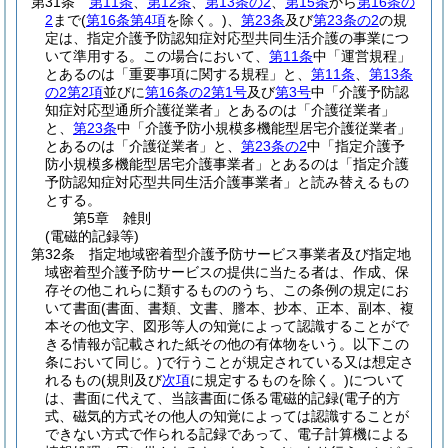
第31条
第11条
、
第12条
、
第13条の2
、
第15条
から
第16条の
2
まで
(
第16条第4項
を除く。)
、
第23条
及び
第23条の2
の規
定は、指定介護予防認知症対応型共同生活介護の事業につ
いて準用する。
この場合において、
第11条
中「運営規程」
とあるのは「重要事項に関する規程」と、
第11条
、
第13条
の2第2項
並びに
第16条の2第1号
及び
第3号
中「介護予防認
知症対応型通所介護従業者」とあるのは「介護従業者」
と、
第23条
中「介護予防小規模多機能型居宅介護従業者」
とあるのは「介護従業者」と、
第23条の2
中「指定介護予
防小規模多機能型居宅介護事業者」とあるのは「指定介護
予防認知症対応型共同生活介護事業者」と読み替えるもの
とする。
第5章
雑則
(電磁的記録等)
第32条
指定地域密着型介護予防サービス事業者及び指定地
域密着型介護予防サービスの提供に当たる者は、作成、保
存その他これらに類するもののうち、この条例の規定にお
いて書面
(書面、書類、文書、謄本、抄本、正本、副本、複
本その他文字、図形等人の知覚によって認識することがで
きる情報が記載された紙その他の有体物をいう。以下この
条において同じ。)
で行うことが規定されている又は想定さ
れるもの
(規則及び
次項
に規定するものを除く。)
について
は、書面に代えて、当該書面に係る電磁的記録
(電子的方
式、磁気的方式その他人の知覚によっては認識することが
できない方式で作られる記録であって、電子計算機による