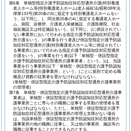
第6条
単独型指定介護予防認知症対応型通所介護
(特別養護
老人ホーム等
(特別養護老人ホーム
(老人福祉法
(昭和38年法
律第133号)
第20条の5に規定する特別養護老人ホームをい
う。以下同じ。)
、同法第20条の4に規定する養護老人ホー
ム、病院、診療所、介護老人保健施設、介護医療院、社会
福祉施設又は特定施設をいう。以下同じ。)
に併設されてい
ない事業所において行われる指定介護予防認知症対応型通
所介護をいう。)
の事業を行う者及び併設型指定介護予防認
知症対応型通所介護
(特別養護老人ホーム等に併設されてい
る事業所において行われる指定介護予防認知症対応型通所
介護をいう。)
の事業を行う者
(以下「単独型・併設型指定
介護予防認知症対応型通所介護事業者」という。)
は、当該
事業を行う事業所
(以下「単独型・併設型指定介護予防認知
症対応型通所介護事業所」という。)
ごとに規則で定める職
種及び員数の従業者を置かなければならない。
(単独型・併設型指定介護予防認知症対応型通所介護事業所
の管理者)
第7条
単独型・併設型指定介護予防認知症対応型通所介護事
業者は、単独型・併設型指定介護予防認知症対応型通所介
護事業所ごとに専らその職務に従事する常勤の管理者を置
かなければならない。
ただし、単独型・併設型指定介護予
防認知症対応型通所介護事業所の管理上支障がない場合
は、当該単独型・併設型指定介護予防認知症対応型通所介
護事業所の他の職務に従事し、又は他の事業所、施設等の
職務に従事することができるものとする。