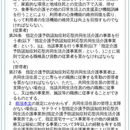
て、家庭的な環境と地域住民との交流の下で入浴、排せ
つ、食事等の介護その他の日常生活上の支援及び機能訓練
を行うことにより、利用者の心身機能の維持回復を図り、
もって利用者の生活機能の維持又は向上を目指すものでな
ければならない。
(従業者)
第26条
指定介護予防認知症対応型共同生活介護の事業を行
う者
(以下「指定介護予防認知症対応型共同生活介護事業
者」という。)
は、当該事業を行う事業所
(以下「指定介護
予防認知症対応型共同生活介護事業所」という。)
ごとに規
則で定める職種及び員数の従業者を置かなければならな
い。
(管理者)
第27条
指定介護予防認知症対応型共同生活介護事業者は、
共同生活住居ごとに専らその職務に従事する常勤の管理者
を置かなければならない。
ただし、共同生活住居の管理上
支障がない場合は、当該共同生活住居の他の職務に従事
し、又は他の事業所、施設等の職務に従事することができ
るものとする。
2
前項本文
の規定にかかわらず、共同生活住居の管理上支障
がない場合は、サテライト型指定介護予防認知症対応型共
同生活介護事業所
(指定介護予防認知症対応型共同生活介護
事業所であって、指定居宅サービス事業等その他の保健医
療又は福祉に関する事業について3年以上の経験を有する指
定介護予防認知症対応型共同生活介護事業者により設置さ