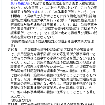
第49条第1項
に規定する指定地域密着型介護老人福祉施設
をいう。)
の食堂若しくは共同生活室において、これらの事
業所又は施設
(
次条
において「本体事業所等」という。)
の
利用者、入居者又は入所者とともに行う指定介護予防認知
症対応型通所介護の事業を行う者
(以下「共用型指定介護予
防認知症対応型通所介護事業者」という。)
は、当該事業を
行う事業所
(以下「共用型指定介護予防認知症対応型通所介
護事業所」という。)
ごとに規則で定める職種及び員数の従
業者を置かなければならない。
(共用型指定介護予防認知症対応型通所介護事業所の管理
者)
第10条
共用型指定介護予防認知症対応型通所介護事業者
は、共用型指定介護予防認知症対応型通所介護事業所ごと
に専らその職務に従事する常勤の管理者を置かなければな
らない。
ただし、共用型指定介護予防認知症対応型通所介
護事業所の管理上支障がない場合は、当該共用型指定介護
予防認知症対応型通所介護事業所の他の職務に従事し、又
は他の事業所、施設等の職務に従事することができるもの
とする。
なお、共用型指定介護予防認知症対応型通所介護
事業所の管理上支障がない場合は、当該共用型指定介護予
防認知症対応型通所介護事業所の他の職務に従事し、か
つ、他の本体事業所等の職務に従事することとしても差し
支えない。
(説明及び同意)
第11条
指定介護予防認知症対応型通所介護事業者
(単独型・