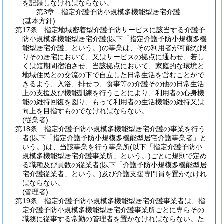
を記録しなければならない。
第3章
指定介護予防小規模多機能型居宅介護
(基本方針)
第17条
指定地域密着型介護予防サービスに該当する介護予
防小規模多機能型居宅介護
(以下「指定介護予防小規模多機
能型居宅介護」という。)
の事業は、その利用者が可能な限
りその居宅において、又はサービスの拠点に通わせ、若し
くは短期間宿泊させ、当該拠点において、家庭的な環境と
地域住民との交流の下で自立した日常生活を営むことがで
きるよう、入浴、排せつ、食事等の介護その他の日常生活
上の支援及び機能訓練を行うことにより、利用者の心身機
能の維持回復を図り、もって利用者の生活機能の維持又は
向上を目指すものでなければならない。
(従業者)
第18条
指定介護予防小規模多機能型居宅介護の事業を行う
者
(以下「指定介護予防小規模多機能型居宅介護事業者」と
いう。)
は、当該事業を行う事業所
(以下「指定介護予防小
規模多機能型居宅介護事業所」という。)
ごとに規則で定め
る職種及び員数の従業者
(以下「介護予防小規模多機能型居
宅介護従業者」という。)
及び介護支援専門員を置かなけれ
ばならない。
(管理者)
第19条
指定介護予防小規模多機能型居宅介護事業者は、指
定介護予防小規模多機能型居宅介護事業所ごとに専らその
職務に従事する常勤の管理者を置かなければならない。
た