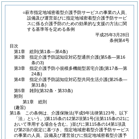
○萩市指定地域密着型介護予防サービスの事業の人員、
設備及び運営並びに指定地域密着型介護予防サービ
スに係る介護予防のための効果的な支援の方法に関
する基準等を定める条例
平成25年3月28日
条例第4号
目次
第1章
総則
(第1条―第4条)
第2章
指定介護予防認知症対応型通所介護
(第5条―第16
条の3)
第3章
指定介護予防小規模多機能型居宅介護
(第17条―第
24条)
第4章
指定介護予防認知症対応型共同生活介護
(第25条―
第31条)
第5章
雑則
(第32条・第33条)
附則
第1章
総則
(趣旨)
第1条
この条例は、介護保険法
(平成9年法律第123号。以下
「法」という。)
第115条の12第2項第1号
(法第115条の21に
おいて準用する場合を含む。)
並びに第115条の14第1項及
び第2項の規定に基づき、指定地域密着型介護予防サービス
の事業の人員、設備及び運営並びに指定地域密着型介護予