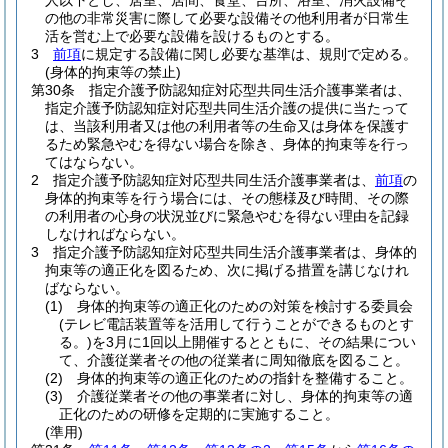
人以下とし、居室、居間、食堂、台所、浴室、消火設備そ
の他の非常災害に際して必要な設備その他利用者が日常生
活を営む上で必要な設備を設けるものとする。
3
前項
に規定する設備に関し必要な基準は、規則で定める。
(身体的拘束等の禁止)
第30条
指定介護予防認知症対応型共同生活介護事業者は、
指定介護予防認知症対応型共同生活介護の提供に当たって
は、当該利用者又は他の利用者等の生命又は身体を保護す
るため緊急やむを得ない場合を除き、身体的拘束等を行っ
てはならない。
2
指定介護予防認知症対応型共同生活介護事業者は、
前項
の
身体的拘束等を行う場合には、その態様及び時間、その際
の利用者の心身の状況並びに緊急やむを得ない理由を記録
しなければならない。
3
指定介護予防認知症対応型共同生活介護事業者は、身体的
拘束等の適正化を図るため、次に掲げる措置を講じなけれ
ばならない。
(1)
身体的拘束等の適正化のための対策を検討する委員会
(テレビ電話装置等を活用して行うことができるものとす
る。)
を3月に1回以上開催するとともに、その結果につい
て、介護従業者その他の従業者に周知徹底を図ること。
(2)
身体的拘束等の適正化のための指針を整備すること。
(3)
介護従業者その他の事業者に対し、身体的拘束等の適
正化のための研修を定期的に実施すること。
(準用)