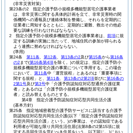
(非常災害対策)
第23条の2
指定介護予防小規模多機能型居宅介護事業者
は、非常災害に関する具体的計画を立て、非常災害時の関
係機関への通報及び連絡体制を整備し、それらを定期的に
従業者に周知するとともに、定期的に避難、救出その他必
要な訓練を行わなければならない。
2
指定介護予防小規模多機能型居宅介護事業者は、
前項
に規
定する訓練の実施に当たって、地域住民の参加が得られる
よう連携に努めなければならない。
(準用)
第24条
第11条
、
第12条
、
第13条の2
及び
第15条
から
第16条
の2
まで
(
第16条第4項
を除く。)
の規定は、指定介護予防小
規模多機能型居宅介護の事業について準用する。
この場合
において、
第11条
中「運営規程」とあるのは「重要事項に
関する規程」と、
第11条
、
第13条の2第2項
並びに
第16条の
2第1号
及び
第3号
中「介護予防認知症対応型通所介護従業
者」とあるのは「介護予防小規模多機能型居宅介護従業
者」と読み替えるものとする。
第4章
指定介護予防認知症対応型共同生活介護
(基本方針)
第25条
指定地域密着型介護予防サービスに該当する介護予
防認知症対応型共同生活介護
(以下「指定介護予防認知症対
応型共同生活介護」という。)
の事業は、その認知症である
利用者が可能な限り共同生活住居
(法第8条の2第15項に規
定する共同生活を営むべき住居をいう。以下同じ。)
におい