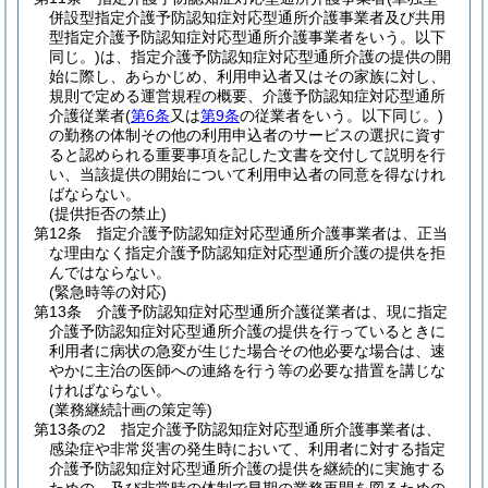
併設型指定介護予防認知症対応型通所介護事業者及び共用
型指定介護予防認知症対応型通所介護事業者をいう。以下
同じ。)
は、指定介護予防認知症対応型通所介護の提供の開
始に際し、あらかじめ、利用申込者又はその家族に対し、
規則で定める運営規程の概要、介護予防認知症対応型通所
介護従業者
(
第6条
又は
第9条
の従業者をいう。以下同じ。)
の勤務の体制その他の利用申込者のサービスの選択に資す
ると認められる重要事項を記した文書を交付して説明を行
い、当該提供の開始について利用申込者の同意を得なけれ
ばならない。
(提供拒否の禁止)
第12条
指定介護予防認知症対応型通所介護事業者は、正当
な理由なく指定介護予防認知症対応型通所介護の提供を拒
んではならない。
(緊急時等の対応)
第13条
介護予防認知症対応型通所介護従業者は、現に指定
介護予防認知症対応型通所介護の提供を行っているときに
利用者に病状の急変が生じた場合その他必要な場合は、速
やかに主治の医師への連絡を行う等の必要な措置を講じな
ければならない。
(業務継続計画の策定等)
第13条の2
指定介護予防認知症対応型通所介護事業者は、
感染症や非常災害の発生時において、利用者に対する指定
介護予防認知症対応型通所介護の提供を継続的に実施する