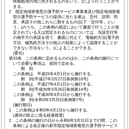
情報処理の用に供されるものをいう。)
により行うことがで
きる。
2
指定地域密着型介護予防サービス事業者及び指定地域密着
型介護予防サービスの提供に当たる者は、交付、説明、同
意、承諾その他これらに類するもの
(以下「交付等」とい
う。)
のうち、この条例の規定において書面で行うことが規
定されている又は想定されるものについては、当該交付等
の相手方の承諾を得て、書面に代えて、電磁的方法
(電子的
方法、磁気的方法その他人の知覚によって認識することが
できない方法をいう。)
によることができる。
(委任)
第33条
この条例に定めるもののほか、この条例の施行につ
いて必要な事項は、規則で定める。
附
則
この条例は、平成25年4月1日から施行する。
附
則
(平成27年3月27日
条例第18号)
この条例は、平成27年4月1日から施行する。
附
則
(平成30年3月26日
条例第14号)
この条例は、平成30年4月1日から施行する。
附
則
(令和3年3月25日
条例第7号)
(施行期日)
1
この条例は令和3年4月1日から施行する。
(虐待の防止に係る経過措置)
2
この条例の施行の日から令和6年3月31日までの間、この
条例による改正後の萩市指定地域密着型介護予防サービス