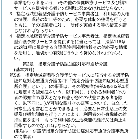
事業を行う者をいう。)
その他の保健医療サービス及び福祉
サービスを提供する者との連携に努めなければならない。
3
指定地域密着型介護予防サービス事業者は、利用者の人権
の擁護、虐待の防止等のため、必要な体制の整備を行うと
ともに、その従業者に対し、研修を実施する等の措置を講
じなければならない。
4
指定地域密着型介護予防サービス事業者は、指定地域密着
型介護予防サービスを提供するに当たっては、法第118条
の2第1項に規定する介護保険等関連情報その他必要な情報
を活用し、適切かつ有効に行うよう努めなければならな
い。
第2章
指定介護予防認知症対応型通所介護
(基本方針)
第5条
指定地域密着型介護予防サービスに該当する介護予防
認知症対応型通所介護
(以下「指定介護予防認知症対応型通
所介護」という。)
の事業は、その認知症
(法第5条の2第1項
に規定する認知症をいう。以下同じ。)
である利用者
(その
者の認知症の原因となる疾患が急性の状態にある者を除
く。以下同じ。)
が可能な限りその居宅において、自立した
日常生活を営むことができるよう、必要な日常生活上の支
援及び機能訓練を行うことにより、利用者の心身機能の維
持回復を図り、もって利用者の生活機能の維持又は向上を
目指すものでなければならない。
(単独型・併設型指定介護予防認知症対応型通所介護事業所
の従業者)