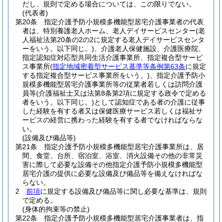
だし、規則で定める場合については、この限りでない。
(代表者)
第20条
指定介護予防小規模多機能型居宅介護事業者の代表
者は、特別養護老人ホーム、老人デイサービスセンター
(老
人福祉法第20条の2の2に規定する老人デイサービスセンタ
ーをいう。以下同じ。)
、介護老人保健施設、介護医療院、
指定認知症対応型共同生活介護事業所、指定複合型サービ
ス事業所
(
指定地域密着型サービス基準等条例第63条
に規定
する指定複合型サービス事業所をいう。)
、指定介護予防小
規模多機能型居宅介護事業所等の従業者若しくは訪問介護
員等
(介護福祉士又は法第8条第2項に規定する政令で定める
者をいう。以下同じ。)
として認知症である者の介護に従事
した経験を有する者又は保健医療サービス若しくは福祉サ
ービスの経営に携わった経験を有する者でなければならな
い。
(設備及び備品等)
第21条
指定介護予防小規模多機能型居宅介護事業所は、居
間、食堂、台所、宿泊室、浴室、消火設備その他の非常災
害に際して必要な設備その他指定介護予防小規模多機能型
居宅介護の提供に必要な設備及び備品等を備えなければな
らない。
2
前項
に規定する設備及び備品等に関し必要な基準は、規則
で定める。
(身体的拘束等の禁止)
第22条
指定介護予防小規模多機能型居宅介護事業者は、指