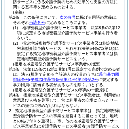
防サービスに係る介護予防のための効果的な支援の方法に
関する基準等を定めるものとする。
(定義)
第2条
この条例において、
次の各号
に掲げる用語の意義は、
それぞれ
当該各号
に定めるところによる。
(1)
地域密着型介護予防サービス事業者 法第8条の2第12
項に規定する地域密着型介護予防サービス事業を行う者
をいう。
(2)
指定地域密着型介護予防サービス事業者又は指定地域
密着型介護予防サービス それぞれ法第54条の2第1項に
規定する指定地域密着型介護予防サービス事業者又は指
定地域密着型介護予防サービスをいう。
(指定地域密着型介護予防サービス事業者の指定)
第3条
法第115条の12第2項第1号に規定する条例で定める者
は、法人
(規則で定める当該法人の役員のうちに
萩市暴力団
排除条例
(平成23年萩市条例第21号)
第2条第2号
に規定する
暴力団員に該当する者があるものを除く。)
とする。
(指定地域密着型介護予防サービスの事業の一般原則)
第4条
指定地域密着型介護予防サービス事業者は、利用者の
意思及び人格を尊重して、常に利用者の立場に立ったサー
ビスの提供に努めなければならない。
2
指定地域密着型介護予防サービス事業者は、指定地域密着
型介護予防サービスの事業を運営するに当たっては、地域
との結び付きを重視し、市、他の地域密着型介護予防サー
ビス事業者又は介護予防サービス事業者
(介護予防サービス