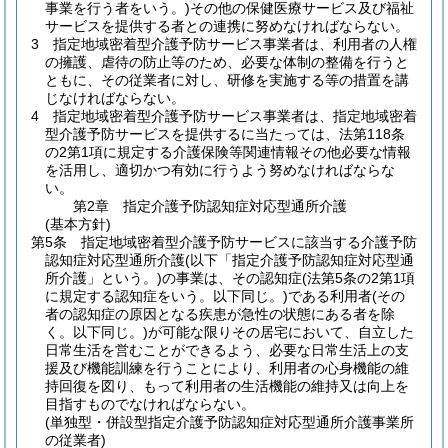
事業を行う者をいう。)
その他の保健医療サービス及び福祉
サービスを提供する者との連携に努めなければならない。
3
指定地域密着型介護予防サービス事業者は、利用者の人権
の擁護、虐待の防止等のため、必要な体制の整備を行うと
ともに、その従業者に対し、研修を実施する等の措置を講
じなければならない。
4
指定地域密着型介護予防サービス事業者は、指定地域密着
型介護予防サービスを提供するに当たっては、法第118条
の2第1項に規定する介護保険等関連情報その他必要な情報
を活用し、適切かつ有効に行うよう努めなければならな
い。
第2章
指定介護予防認知症対応型通所介護
(基本方針)
第5条
指定地域密着型介護予防サービスに該当する介護予防
認知症対応型通所介護
(以下「指定介護予防認知症対応型通
所介護」という。)
の事業は、その認知症
(法第5条の2第1項
に規定する認知症をいう。以下同じ。)
である利用者
(その
者の認知症の原因となる疾患が急性の状態にある者を除
く。以下同じ。)
が可能な限りその居宅において、自立した
日常生活を営むことができるよう、必要な日常生活上の支
援及び機能訓練を行うことにより、利用者の心身機能の維
持回復を図り、もって利用者の生活機能の維持又は向上を
目指すものでなければならない。
(単独型・併設型指定介護予防認知症対応型通所介護事業所
の従業者)