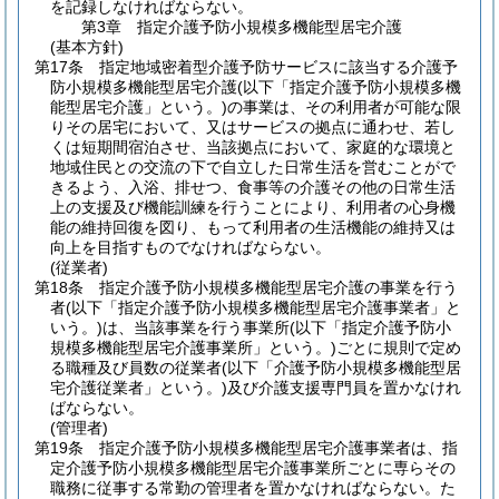
を記録しなければならない。
第3章
指定介護予防小規模多機能型居宅介護
(基本方針)
第17条
指定地域密着型介護予防サービスに該当する介護予
防小規模多機能型居宅介護
(以下「指定介護予防小規模多機
能型居宅介護」という。)
の事業は、その利用者が可能な限
りその居宅において、又はサービスの拠点に通わせ、若し
くは短期間宿泊させ、当該拠点において、家庭的な環境と
地域住民との交流の下で自立した日常生活を営むことがで
きるよう、入浴、排せつ、食事等の介護その他の日常生活
上の支援及び機能訓練を行うことにより、利用者の心身機
能の維持回復を図り、もって利用者の生活機能の維持又は
向上を目指すものでなければならない。
(従業者)
第18条
指定介護予防小規模多機能型居宅介護の事業を行う
者
(以下「指定介護予防小規模多機能型居宅介護事業者」と
いう。)
は、当該事業を行う事業所
(以下「指定介護予防小
規模多機能型居宅介護事業所」という。)
ごとに規則で定め
る職種及び員数の従業者
(以下「介護予防小規模多機能型居
宅介護従業者」という。)
及び介護支援専門員を置かなけれ
ばならない。
(管理者)
第19条
指定介護予防小規模多機能型居宅介護事業者は、指
定介護予防小規模多機能型居宅介護事業所ごとに専らその
職務に従事する常勤の管理者を置かなければならない。
た