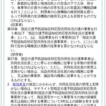
て、家庭的な環境と地域住民との交流の下で入浴、排せ
つ、食事等の介護その他の日常生活上の支援及び機能訓練
を行うことにより、利用者の心身機能の維持回復を図り、
もって利用者の生活機能の維持又は向上を目指すものでな
ければならない。
(従業者)
第26条
指定介護予防認知症対応型共同生活介護の事業を行
う者
(以下「指定介護予防認知症対応型共同生活介護事業
者」という。)
は、当該事業を行う事業所
(以下「指定介護
予防認知症対応型共同生活介護事業所」という。)
ごとに規
則で定める職種及び員数の従業者を置かなければならな
い。
(管理者)
第27条
指定介護予防認知症対応型共同生活介護事業者は、
共同生活住居ごとに専らその職務に従事する常勤の管理者
を置かなければならない。
ただし、共同生活住居の管理上
支障がない場合は、当該共同生活住居の他の職務に従事
し、又は他の事業所、施設等の職務に従事することができ
るものとする。
2
前項本文
の規定にかかわらず、共同生活住居の管理上支障
がない場合は、サテライト型指定介護予防認知症対応型共
同生活介護事業所
(指定介護予防認知症対応型共同生活介護
事業所であって、指定居宅サービス事業等その他の保健医
療又は福祉に関する事業について3年以上の経験を有する指
定介護予防認知症対応型共同生活介護事業者により設置さ