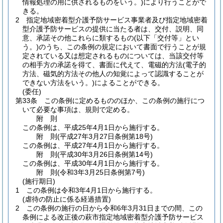
情報処理の用に供されるものをいう。)
により行うことがで
きる。
2
指定地域密着型介護予防サービス事業者及び指定地域密着
型介護予防サービスの提供に当たる者は、交付、説明、同
意、承諾その他これらに類するもの
(以下「交付等」とい
う。)
のうち、この条例の規定において書面で行うことが規
定されている又は想定されるものについては、当該交付等
の相手方の承諾を得て、書面に代えて、電磁的方法
(電子的
方法、磁気的方法その他人の知覚によって認識することが
できない方法をいう。)
によることができる。
(委任)
第33条
この条例に定めるもののほか、この条例の施行につ
いて必要な事項は、規則で定める。
附
則
この条例は、平成25年4月1日から施行する。
附
則
(平成27年3月27日
条例第18号)
この条例は、平成27年4月1日から施行する。
附
則
(平成30年3月26日
条例第14号)
この条例は、平成30年4月1日から施行する。
附
則
(令和3年3月25日
条例第7号)
(施行期日)
1
この条例は令和3年4月1日から施行する。
(虐待の防止に係る経過措置)
2
この条例の施行の日から令和6年3月31日までの間、この
条例による改正後の萩市指定地域密着型介護予防サービス