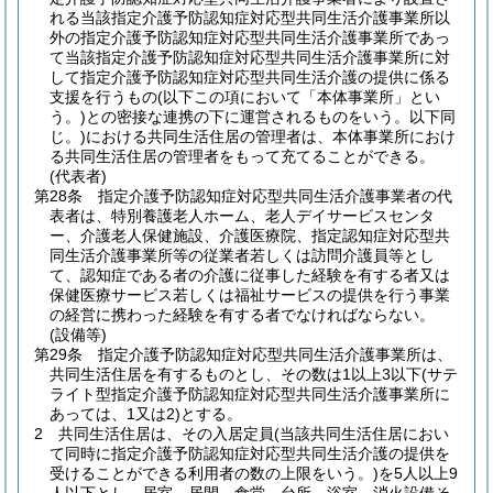
れる当該指定介護予防認知症対応型共同生活介護事業所以
外の指定介護予防認知症対応型共同生活介護事業所であっ
て当該指定介護予防認知症対応型共同生活介護事業所に対
して指定介護予防認知症対応型共同生活介護の提供に係る
支援を行うもの
(以下この項において「本体事業所」とい
う。)
との密接な連携の下に運営されるものをいう。以下同
じ。)
における共同生活住居の管理者は、本体事業所におけ
る共同生活住居の管理者をもって充てることができる。
(代表者)
第28条
指定介護予防認知症対応型共同生活介護事業者の代
表者は、特別養護老人ホーム、老人デイサービスセンタ
ー、介護老人保健施設、介護医療院、指定認知症対応型共
同生活介護事業所等の従業者若しくは訪問介護員等とし
て、認知症である者の介護に従事した経験を有する者又は
保健医療サービス若しくは福祉サービスの提供を行う事業
の経営に携わった経験を有する者でなければならない。
(設備等)
第29条
指定介護予防認知症対応型共同生活介護事業所は、
共同生活住居を有するものとし、その数は1以上3以下
(サテ
ライト型指定介護予防認知症対応型共同生活介護事業所に
あっては、1又は2)
とする。
2
共同生活住居は、その入居定員
(当該共同生活住居におい
て同時に指定介護予防認知症対応型共同生活介護の提供を
受けることができる利用者の数の上限をいう。)
を5人以上9