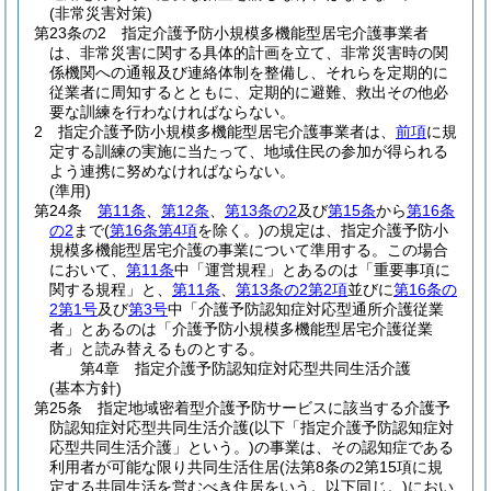
(非常災害対策)
第23条の2
指定介護予防小規模多機能型居宅介護事業者
は、非常災害に関する具体的計画を立て、非常災害時の関
係機関への通報及び連絡体制を整備し、それらを定期的に
従業者に周知するとともに、定期的に避難、救出その他必
要な訓練を行わなければならない。
2
指定介護予防小規模多機能型居宅介護事業者は、
前項
に規
定する訓練の実施に当たって、地域住民の参加が得られる
よう連携に努めなければならない。
(準用)
第24条
第11条
、
第12条
、
第13条の2
及び
第15条
から
第16条
の2
まで
(
第16条第4項
を除く。)
の規定は、指定介護予防小
規模多機能型居宅介護の事業について準用する。
この場合
において、
第11条
中「運営規程」とあるのは「重要事項に
関する規程」と、
第11条
、
第13条の2第2項
並びに
第16条の
2第1号
及び
第3号
中「介護予防認知症対応型通所介護従業
者」とあるのは「介護予防小規模多機能型居宅介護従業
者」と読み替えるものとする。
第4章
指定介護予防認知症対応型共同生活介護
(基本方針)
第25条
指定地域密着型介護予防サービスに該当する介護予
防認知症対応型共同生活介護
(以下「指定介護予防認知症対
応型共同生活介護」という。)
の事業は、その認知症である
利用者が可能な限り共同生活住居
(法第8条の2第15項に規
定する共同生活を営むべき住居をいう。以下同じ。)
におい