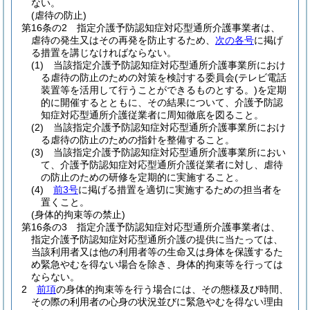
ない。
(虐待の防止)
第16条の2
指定介護予防認知症対応型通所介護事業者は、
虐待の発生又はその再発を防止するため、
次の各号
に掲げ
る措置を講じなければならない。
(1)
当該指定介護予防認知症対応型通所介護事業所におけ
る虐待の防止のための対策を検討する委員会
(テレビ電話
装置等を活用して行うことができるものとする。)
を定期
的に開催するとともに、その結果について、介護予防認
知症対応型通所介護従業者に周知徹底を図ること。
(2)
当該指定介護予防認知症対応型通所介護事業所におけ
る虐待の防止のための指針を整備すること。
(3)
当該指定介護予防認知症対応型通所介護事業所におい
て、介護予防認知症対応型通所介護従業者に対し、虐待
の防止のための研修を定期的に実施すること。
(4)
前3号
に掲げる措置を適切に実施するための担当者を
置くこと。
(身体的拘束等の禁止)
第16条の3
指定介護予防認知症対応型通所介護事業者は、
指定介護予防認知症対応型通所介護の提供に当たっては、
当該利用者又は他の利用者等の生命又は身体を保護するた
め緊急やむを得ない場合を除き、身体的拘束等を行っては
ならない。
2
前項
の身体的拘束等を行う場合には、その態様及び時間、
その際の利用者の心身の状況並びに緊急やむを得ない理由