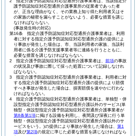
2
指定介護予防認知症対応型通所介護事業者は、当該指定介
護予防認知症対応型通所介護事業所の従業者であった者
が、正当な理由がなく、その業務上知り得た利用者又はそ
の家族の秘密を漏らすことがないよう、必要な措置を講じ
なければならない。
(事故発生時の対応)
第16条
指定介護予防認知症対応型通所介護事業者は、利用
者に対する指定介護予防認知症対応型通所介護の提供によ
り事故が発生した場合は、市、当該利用者の家族、当該利
用者に係る介護予防支援事業者等に連絡を行うとともに、
必要な措置を講じなければならない。
2
指定介護予防認知症対応型通所介護事業者は、
前項
の事故
の状況及び事故に際して採った処置について記録しなけれ
ばならない。
3
指定介護予防認知症対応型通所介護事業者は、利用者に対
する指定介護予防認知症対応型通所介護の提供により賠償
すべき事故が発生した場合は、損害賠償を速やかに行わな
ければならない。
4
指定介護予防認知症対応型通所介護事業者は、単独型・併
設型指定介護予防認知症対応型通所介護以外のサービス
(単
独型・併設型指定介護予防認知症対応型通所介護事業者が
第8条第1項
に掲げる設備を利用し、夜間及び深夜に行う単
独型・併設型指定介護予防認知症対応型通所介護以外のサ
ービスをいう。)
の提供により事故が発生した場合は、
第1
項
及び
第2項
の規定に準じた必要な措置を講じなければなら