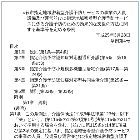
○萩市指定地域密着型介護予防サービスの事業の人員、
設備及び運営並びに指定地域密着型介護予防サービ
スに係る介護予防のための効果的な支援の方法に関
する基準等を定める条例
平成25年3月28日
条例第4号
目次
第1章
総則
(第1条―第4条)
第2章
指定介護予防認知症対応型通所介護
(第5条―第16
条の3)
第3章
指定介護予防小規模多機能型居宅介護
(第17条―第
24条)
第4章
指定介護予防認知症対応型共同生活介護
(第25条―
第31条)
第5章
雑則
(第32条・第33条)
附則
第1章
総則
(趣旨)
第1条
この条例は、介護保険法
(平成9年法律第123号。以下
「法」という。)
第115条の12第2項第1号
(法第115条の21に
おいて準用する場合を含む。)
並びに第115条の14第1項及
び第2項の規定に基づき、指定地域密着型介護予防サービス
の事業の人員、設備及び運営並びに指定地域密着型介護予