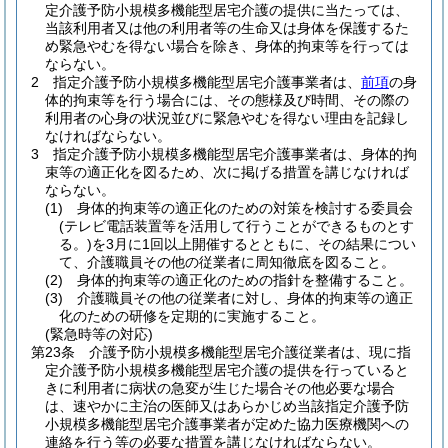
定介護予防小規模多機能型居宅介護の提供に当たっては、
当該利用者又は他の利用者等の生命又は身体を保護するた
め緊急やむを得ない場合を除き、身体的拘束等を行っては
ならない。
2
指定介護予防小規模多機能型居宅介護事業者は、
前項
の身
体的拘束等を行う場合には、その態様及び時間、その際の
利用者の心身の状況並びに緊急やむを得ない理由を記録し
なければならない。
3
指定介護予防小規模多機能型居宅介護事業者は、身体的拘
束等の適正化を図るため、次に掲げる措置を講じなければ
ならない。
(1)
身体的拘束等の適正化のための対策を検討する委員会
(テレビ電話装置等を活用して行うことができるものとす
る。)
を3月に1回以上開催するとともに、その結果につい
て、介護職員その他の従業者に周知徹底を図ること。
(2)
身体的拘束等の適正化のための指針を整備すること。
(3)
介護職員その他の従業者に対し、身体的拘束等の適正
化のための研修を定期的に実施すること。
(緊急時等の対応)
第23条
介護予防小規模多機能型居宅介護従業者は、現に指
定介護予防小規模多機能型居宅介護の提供を行っていると
きに利用者に病状の急変が生じた場合その他必要な場合
は、速やかに主治の医師又はあらかじめ当該指定介護予防
小規模多機能型居宅介護事業者が定めた協力医療機関への
連絡を行う等の必要な措置を講じなければならない。