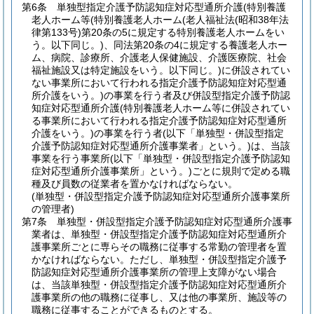
第6条
単独型指定介護予防認知症対応型通所介護
(特別養護
老人ホーム等
(特別養護老人ホーム
(老人福祉法
(昭和38年法
律第133号)
第20条の5に規定する特別養護老人ホームをい
う。以下同じ。)
、同法第20条の4に規定する養護老人ホー
ム、病院、診療所、介護老人保健施設、介護医療院、社会
福祉施設又は特定施設をいう。以下同じ。)
に併設されてい
ない事業所において行われる指定介護予防認知症対応型通
所介護をいう。)
の事業を行う者及び併設型指定介護予防認
知症対応型通所介護
(特別養護老人ホーム等に併設されてい
る事業所において行われる指定介護予防認知症対応型通所
介護をいう。)
の事業を行う者
(以下「単独型・併設型指定
介護予防認知症対応型通所介護事業者」という。)
は、当該
事業を行う事業所
(以下「単独型・併設型指定介護予防認知
症対応型通所介護事業所」という。)
ごとに規則で定める職
種及び員数の従業者を置かなければならない。
(単独型・併設型指定介護予防認知症対応型通所介護事業所
の管理者)
第7条
単独型・併設型指定介護予防認知症対応型通所介護事
業者は、単独型・併設型指定介護予防認知症対応型通所介
護事業所ごとに専らその職務に従事する常勤の管理者を置
かなければならない。
ただし、単独型・併設型指定介護予
防認知症対応型通所介護事業所の管理上支障がない場合
は、当該単独型・併設型指定介護予防認知症対応型通所介
護事業所の他の職務に従事し、又は他の事業所、施設等の
職務に従事することができるものとする。