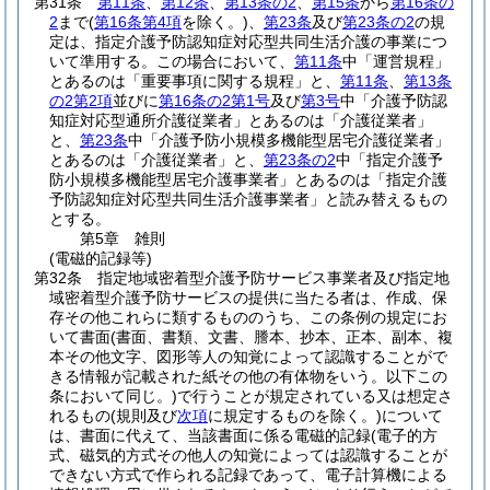
第31条
第11条
、
第12条
、
第13条の2
、
第15条
から
第16条の
2
まで
(
第16条第4項
を除く。)
、
第23条
及び
第23条の2
の規
定は、指定介護予防認知症対応型共同生活介護の事業につ
いて準用する。
この場合において、
第11条
中「運営規程」
とあるのは「重要事項に関する規程」と、
第11条
、
第13条
の2第2項
並びに
第16条の2第1号
及び
第3号
中「介護予防認
知症対応型通所介護従業者」とあるのは「介護従業者」
と、
第23条
中「介護予防小規模多機能型居宅介護従業者」
とあるのは「介護従業者」と、
第23条の2
中「指定介護予
防小規模多機能型居宅介護事業者」とあるのは「指定介護
予防認知症対応型共同生活介護事業者」と読み替えるもの
とする。
第5章
雑則
(電磁的記録等)
第32条
指定地域密着型介護予防サービス事業者及び指定地
域密着型介護予防サービスの提供に当たる者は、作成、保
存その他これらに類するもののうち、この条例の規定にお
いて書面
(書面、書類、文書、謄本、抄本、正本、副本、複
本その他文字、図形等人の知覚によって認識することがで
きる情報が記載された紙その他の有体物をいう。以下この
条において同じ。)
で行うことが規定されている又は想定さ
れるもの
(規則及び
次項
に規定するものを除く。)
について
は、書面に代えて、当該書面に係る電磁的記録
(電子的方
式、磁気的方式その他人の知覚によっては認識することが
できない方式で作られる記録であって、電子計算機による