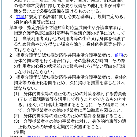
人以下とし、居室、居間、食堂、台所、浴室、消火設備そ
の他の非常災害に際して必要な設備その他利用者が日常生
活を営む上で必要な設備を設けるものとする。
3
前項
に規定する設備に関し必要な基準は、規則で定める。
(身体的拘束等の禁止)
第30条
指定介護予防認知症対応型共同生活介護事業者は、
指定介護予防認知症対応型共同生活介護の提供に当たって
は、当該利用者又は他の利用者等の生命又は身体を保護す
るため緊急やむを得ない場合を除き、身体的拘束等を行っ
てはならない。
2
指定介護予防認知症対応型共同生活介護事業者は、
前項
の
身体的拘束等を行う場合には、その態様及び時間、その際
の利用者の心身の状況並びに緊急やむを得ない理由を記録
しなければならない。
3
指定介護予防認知症対応型共同生活介護事業者は、身体的
拘束等の適正化を図るため、次に掲げる措置を講じなけれ
ばならない。
(1)
身体的拘束等の適正化のための対策を検討する委員会
(テレビ電話装置等を活用して行うことができるものとす
る。)
を3月に1回以上開催するとともに、その結果につい
て、介護従業者その他の従業者に周知徹底を図ること。
(2)
身体的拘束等の適正化のための指針を整備すること。
(3)
介護従業者その他の事業者に対し、身体的拘束等の適
正化のための研修を定期的に実施すること。
(準用)