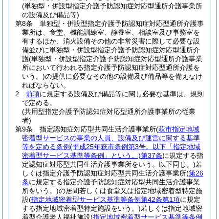
(単独型・併設型指定介護予防認知症対応型通所介護事業所
の設備及び備品等)
第8条
単独型・併設型指定介護予防認知症対応型通所介護事
業所は、食堂、機能訓練室、静養室、相談室及び事務室を
有するほか、消火設備その他の非常災害に際して必要な設
備並びに単独型・併設型指定介護予防認知症対応型通所介
護
(単独型・併設型指定介護予防認知症対応型通所介護事業
所において行われる指定介護予防認知症対応型通所介護を
いう。)
の提供に必要なその他の設備及び備品等を備えなけ
ればならない。
2
前項
に規定する設備及び備品等に関し必要な基準は、規則
で定める。
(共用型指定介護予防認知症対応型通所介護事業所の従業
者)
第9条
指定認知症対応型共同生活介護事業所
(
萩市指定地域
密着型サービスの事業の人員、設備及び運営に関する基準
等を定める条例
(平成25年萩市条例第3号。以下「指定地域
密着型サービス基準等条例」という。)
第37条
に規定する指
定認知症対応型共同生活介護事業所をいう。以下同じ。)
若
しくは指定介護予防認知症対応型共同生活介護事業所
(
第26
条
に規定する指定介護予防認知症対応型共同生活介護事業
所をいう。)
の居間若しくは食堂又は指定地域密着型特定施
設
(
指定地域密着型サービス基準等条例第42条第1項
に規定
する指定地域密着型特定施設をいう。)
若しくは指定地域密
着型介護老人福祉施設
(
指定地域密着型サービス基準等条例