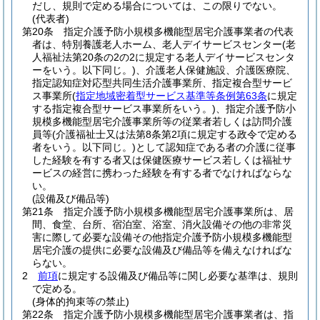
だし、規則で定める場合については、この限りでない。
(代表者)
第20条
指定介護予防小規模多機能型居宅介護事業者の代表
者は、特別養護老人ホーム、老人デイサービスセンター
(老
人福祉法第20条の2の2に規定する老人デイサービスセンタ
ーをいう。以下同じ。)
、介護老人保健施設、介護医療院、
指定認知症対応型共同生活介護事業所、指定複合型サービ
ス事業所
(
指定地域密着型サービス基準等条例第63条
に規定
する指定複合型サービス事業所をいう。)
、指定介護予防小
規模多機能型居宅介護事業所等の従業者若しくは訪問介護
員等
(介護福祉士又は法第8条第2項に規定する政令で定める
者をいう。以下同じ。)
として認知症である者の介護に従事
した経験を有する者又は保健医療サービス若しくは福祉サ
ービスの経営に携わった経験を有する者でなければならな
い。
(設備及び備品等)
第21条
指定介護予防小規模多機能型居宅介護事業所は、居
間、食堂、台所、宿泊室、浴室、消火設備その他の非常災
害に際して必要な設備その他指定介護予防小規模多機能型
居宅介護の提供に必要な設備及び備品等を備えなければな
らない。
2
前項
に規定する設備及び備品等に関し必要な基準は、規則
で定める。
(身体的拘束等の禁止)
第22条
指定介護予防小規模多機能型居宅介護事業者は、指