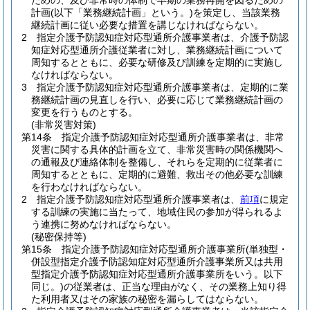
ための、及び非常時の体制で早期の業務再開を図るための
計画
(以下「業務継続計画」という。)
を策定し、当該業務
継続計画に従い必要な措置を講じなければならない。
2
指定介護予防認知症対応型通所介護事業者は、介護予防認
知症対応型通所介護従業者に対し、業務継続計画について
周知するとともに、必要な研修及び訓練を定期的に実施し
なければならない。
3
指定介護予防認知症対応型通所介護事業者は、定期的に業
務継続計画の見直しを行い、必要に応じて業務継続計画の
変更を行うものとする。
(非常災害対策)
第14条
指定介護予防認知症対応型通所介護事業者は、非常
災害に関する具体的計画を立て、非常災害時の関係機関へ
の通報及び連絡体制を整備し、それらを定期的に従業者に
周知するとともに、定期的に避難、救出その他必要な訓練
を行わなければならない。
2
指定介護予防認知症対応型通所介護事業者は、
前項
に規定
する訓練の実施に当たって、地域住民の参加が得られるよ
う連携に努めなければならない。
(秘密保持等)
第15条
指定介護予防認知症対応型通所介護事業所
(単独型・
併設型指定介護予防認知症対応型通所介護事業所又は共用
型指定介護予防認知症対応型通所介護事業所をいう。以下
同じ。)
の従業者は、正当な理由がなく、その業務上知り得
た利用者又はその家族の秘密を漏らしてはならない。