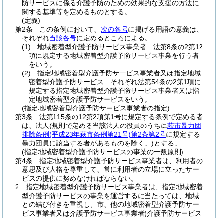
防サービスに係る介護予防のための効果的な支援の方法に
関する基準等を定めるものとする。
(定義)
第2条
この条例において、
次の各号
に掲げる用語の意義は、
それぞれ
当該各号
に定めるところによる。
(1)
地域密着型介護予防サービス事業者 法第8条の2第12
項に規定する地域密着型介護予防サービス事業を行う者
をいう。
(2)
指定地域密着型介護予防サービス事業者又は指定地域
密着型介護予防サービス それぞれ法第54条の2第1項に
規定する指定地域密着型介護予防サービス事業者又は指
定地域密着型介護予防サービスをいう。
(指定地域密着型介護予防サービス事業者の指定)
第3条
法第115条の12第2項第1号に規定する条例で定める者
は、法人
(規則で定める当該法人の役員のうちに
萩市暴力団
排除条例
(平成23年萩市条例第21号)
第2条第2号
に規定する
暴力団員に該当する者があるものを除く。)
とする。
(指定地域密着型介護予防サービスの事業の一般原則)
第4条
指定地域密着型介護予防サービス事業者は、利用者の
意思及び人格を尊重して、常に利用者の立場に立ったサー
ビスの提供に努めなければならない。
2
指定地域密着型介護予防サービス事業者は、指定地域密着
型介護予防サービスの事業を運営するに当たっては、地域
との結び付きを重視し、市、他の地域密着型介護予防サー
ビス事業者又は介護予防サービス事業者
(介護予防サービス