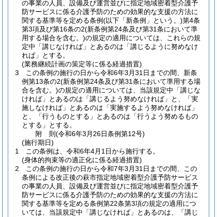
の事業の人員、設備及び運営並びに指定地域密着型介護予
防サービスに係る介護予防のための効果的な支援の方法に
関する基準等を定める条例
(以下「新条例」という。)
第4条
第3項及び第16条の2
(新条例第24条及び第31条において準
用する場合を含む。)
の規定の適用については、これらの規
定中「講じなければ」とあるのは「講じるように努めなけ
れば」とする。
(業務継続計画の策定等に係る経過措置)
3
この条例の施行の日から令和6年3月31日までの間、新条
例第13条の2
(新条例第24条及び第31条において準用する場
合を含む。)
の規定の適用については、当該規定中「講じな
ければ」とあるのは「講じるよう努めなければ」と、「実
施しなければ」とあるのは「実施するよう努めなければ」
と、「行うものとする」とあるのは「行うよう努めるもの
とする」とする。
附
則
(令和6年3月26日
条例第12号)
(施行期日)
1
この条例は、令和6年4月1日から施行する。
(身体的拘束等の適正化に係る経過措置)
2
この条例の施行の日から令和7年3月31日までの間、この
条例による改正後の萩市指定地域密着型介護予防サービス
の事業の人員、設備及び運営並びに指定地域密着型介護予
防サービスに係る介護予防のための効果的な支援の方法に
関する基準等を定める条例第22条第3項の規定の適用につ
いては、当該規定中「講じなければ」とあるのは、「講じ