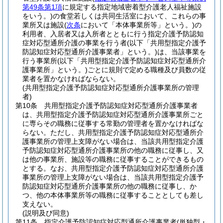
第49条第1項
に規定する指定地域密着型介護老人福祉施設
をいう。)
の食堂若しくは共同生活室において、これらの事
業所又は施設
(
次条
において「本体事業所等」という。)
の
利用者、入居者又は入所者とともに行う指定介護予防認知
症対応型通所介護の事業を行う者
(以下「共用型指定介護予
防認知症対応型通所介護事業者」という。)
は、当該事業を
行う事業所
(以下「共用型指定介護予防認知症対応型通所介
護事業所」という。)
ごとに規則で定める職種及び員数の従
業者を置かなければならない。
(共用型指定介護予防認知症対応型通所介護事業所の管理
者)
第10条
共用型指定介護予防認知症対応型通所介護事業者
は、共用型指定介護予防認知症対応型通所介護事業所ごと
に専らその職務に従事する常勤の管理者を置かなければな
らない。
ただし、共用型指定介護予防認知症対応型通所介
護事業所の管理上支障がない場合は、当該共用型指定介護
予防認知症対応型通所介護事業所の他の職務に従事し、又
は他の事業所、施設等の職務に従事することができるもの
とする。
なお、共用型指定介護予防認知症対応型通所介護
事業所の管理上支障がない場合は、当該共用型指定介護予
防認知症対応型通所介護事業所の他の職務に従事し、か
つ、他の本体事業所等の職務に従事することとしても差し
支えない。
(説明及び同意)
第11条
指定介護予防認知症対応型通所介護事業者
(単独型・