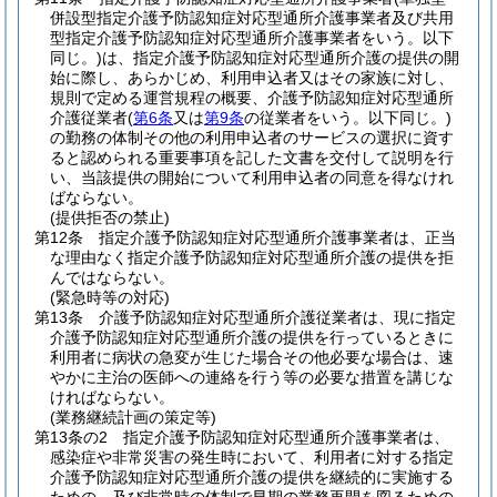
併設型指定介護予防認知症対応型通所介護事業者及び共用
型指定介護予防認知症対応型通所介護事業者をいう。以下
同じ。)
は、指定介護予防認知症対応型通所介護の提供の開
始に際し、あらかじめ、利用申込者又はその家族に対し、
規則で定める運営規程の概要、介護予防認知症対応型通所
介護従業者
(
第6条
又は
第9条
の従業者をいう。以下同じ。)
の勤務の体制その他の利用申込者のサービスの選択に資す
ると認められる重要事項を記した文書を交付して説明を行
い、当該提供の開始について利用申込者の同意を得なけれ
ばならない。
(提供拒否の禁止)
第12条
指定介護予防認知症対応型通所介護事業者は、正当
な理由なく指定介護予防認知症対応型通所介護の提供を拒
んではならない。
(緊急時等の対応)
第13条
介護予防認知症対応型通所介護従業者は、現に指定
介護予防認知症対応型通所介護の提供を行っているときに
利用者に病状の急変が生じた場合その他必要な場合は、速
やかに主治の医師への連絡を行う等の必要な措置を講じな
ければならない。
(業務継続計画の策定等)
第13条の2
指定介護予防認知症対応型通所介護事業者は、
感染症や非常災害の発生時において、利用者に対する指定
介護予防認知症対応型通所介護の提供を継続的に実施する