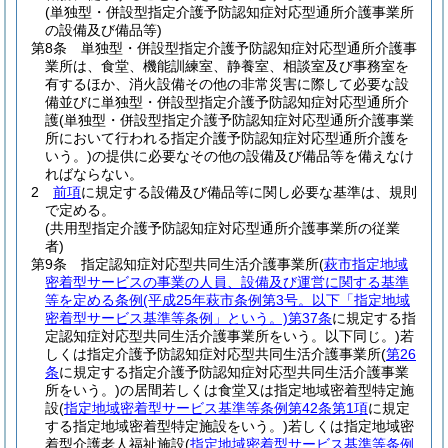
(単独型・併設型指定介護予防認知症対応型通所介護事業所
の設備及び備品等)
第8条
単独型・併設型指定介護予防認知症対応型通所介護事
業所は、食堂、機能訓練室、静養室、相談室及び事務室を
有するほか、消火設備その他の非常災害に際して必要な設
備並びに単独型・併設型指定介護予防認知症対応型通所介
護
(単独型・併設型指定介護予防認知症対応型通所介護事業
所において行われる指定介護予防認知症対応型通所介護を
いう。)
の提供に必要なその他の設備及び備品等を備えなけ
ればならない。
2
前項
に規定する設備及び備品等に関し必要な基準は、規則
で定める。
(共用型指定介護予防認知症対応型通所介護事業所の従業
者)
第9条
指定認知症対応型共同生活介護事業所
(
萩市指定地域
密着型サービスの事業の人員、設備及び運営に関する基準
等を定める条例
(平成25年萩市条例第3号。以下「指定地域
密着型サービス基準等条例」という。)
第37条
に規定する指
定認知症対応型共同生活介護事業所をいう。以下同じ。)
若
しくは指定介護予防認知症対応型共同生活介護事業所
(
第26
条
に規定する指定介護予防認知症対応型共同生活介護事業
所をいう。)
の居間若しくは食堂又は指定地域密着型特定施
設
(
指定地域密着型サービス基準等条例第42条第1項
に規定
する指定地域密着型特定施設をいう。)
若しくは指定地域密
着型介護老人福祉施設
(
指定地域密着型サービス基準等条例