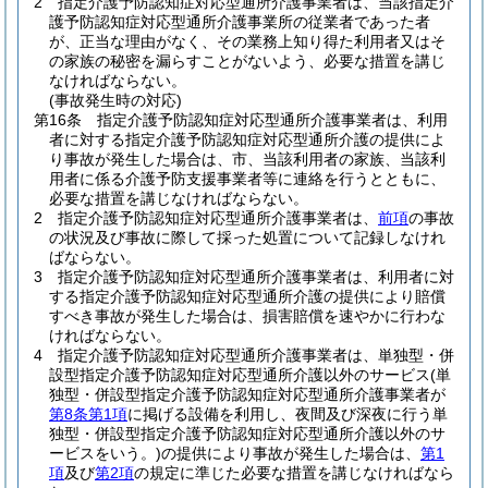
2
指定介護予防認知症対応型通所介護事業者は、当該指定介
護予防認知症対応型通所介護事業所の従業者であった者
が、正当な理由がなく、その業務上知り得た利用者又はそ
の家族の秘密を漏らすことがないよう、必要な措置を講じ
なければならない。
(事故発生時の対応)
第16条
指定介護予防認知症対応型通所介護事業者は、利用
者に対する指定介護予防認知症対応型通所介護の提供によ
り事故が発生した場合は、市、当該利用者の家族、当該利
用者に係る介護予防支援事業者等に連絡を行うとともに、
必要な措置を講じなければならない。
2
指定介護予防認知症対応型通所介護事業者は、
前項
の事故
の状況及び事故に際して採った処置について記録しなけれ
ばならない。
3
指定介護予防認知症対応型通所介護事業者は、利用者に対
する指定介護予防認知症対応型通所介護の提供により賠償
すべき事故が発生した場合は、損害賠償を速やかに行わな
ければならない。
4
指定介護予防認知症対応型通所介護事業者は、単独型・併
設型指定介護予防認知症対応型通所介護以外のサービス
(単
独型・併設型指定介護予防認知症対応型通所介護事業者が
第8条第1項
に掲げる設備を利用し、夜間及び深夜に行う単
独型・併設型指定介護予防認知症対応型通所介護以外のサ
ービスをいう。)
の提供により事故が発生した場合は、
第1
項
及び
第2項
の規定に準じた必要な措置を講じなければなら