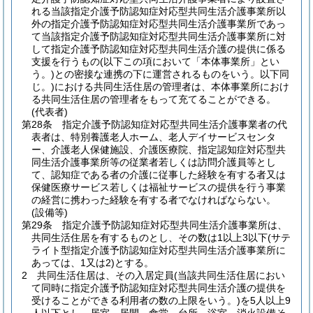
れる当該指定介護予防認知症対応型共同生活介護事業所以
外の指定介護予防認知症対応型共同生活介護事業所であっ
て当該指定介護予防認知症対応型共同生活介護事業所に対
して指定介護予防認知症対応型共同生活介護の提供に係る
支援を行うもの
(以下この項において「本体事業所」とい
う。)
との密接な連携の下に運営されるものをいう。以下同
じ。)
における共同生活住居の管理者は、本体事業所におけ
る共同生活住居の管理者をもって充てることができる。
(代表者)
第28条
指定介護予防認知症対応型共同生活介護事業者の代
表者は、特別養護老人ホーム、老人デイサービスセンタ
ー、介護老人保健施設、介護医療院、指定認知症対応型共
同生活介護事業所等の従業者若しくは訪問介護員等とし
て、認知症である者の介護に従事した経験を有する者又は
保健医療サービス若しくは福祉サービスの提供を行う事業
の経営に携わった経験を有する者でなければならない。
(設備等)
第29条
指定介護予防認知症対応型共同生活介護事業所は、
共同生活住居を有するものとし、その数は1以上3以下
(サテ
ライト型指定介護予防認知症対応型共同生活介護事業所に
あっては、1又は2)
とする。
2
共同生活住居は、その入居定員
(当該共同生活住居におい
て同時に指定介護予防認知症対応型共同生活介護の提供を
受けることができる利用者の数の上限をいう。)
を5人以上9