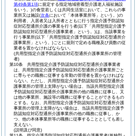
第49条第1項
に規定する指定地域密着型介護老人福祉施設
をいう。)
の食堂若しくは共同生活室において、これらの事
業所又は施設
(
次条
において「本体事業所等」という。)
の
利用者、入居者又は入所者とともに行う指定介護予防認知
症対応型通所介護の事業を行う者
(以下「共用型指定介護予
防認知症対応型通所介護事業者」という。)
は、当該事業を
行う事業所
(以下「共用型指定介護予防認知症対応型通所介
護事業所」という。)
ごとに規則で定める職種及び員数の従
業者を置かなければならない。
(共用型指定介護予防認知症対応型通所介護事業所の管理
者)
第10条
共用型指定介護予防認知症対応型通所介護事業者
は、共用型指定介護予防認知症対応型通所介護事業所ごと
に専らその職務に従事する常勤の管理者を置かなければな
らない。
ただし、共用型指定介護予防認知症対応型通所介
護事業所の管理上支障がない場合は、当該共用型指定介護
予防認知症対応型通所介護事業所の他の職務に従事し、又
は他の事業所、施設等の職務に従事することができるもの
とする。
なお、共用型指定介護予防認知症対応型通所介護
事業所の管理上支障がない場合は、当該共用型指定介護予
防認知症対応型通所介護事業所の他の職務に従事し、か
つ、他の本体事業所等の職務に従事することとしても差し
支えない。
(説明及び同意)
第11条
指定介護予防認知症対応型通所介護事業者
(単独型・