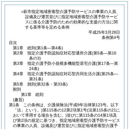
○萩市指定地域密着型介護予防サービスの事業の人員、
設備及び運営並びに指定地域密着型介護予防サービ
スに係る介護予防のための効果的な支援の方法に関
する基準等を定める条例
平成25年3月28日
条例第4号
目次
第1章
総則
(第1条―第4条)
第2章
指定介護予防認知症対応型通所介護
(第5条―第16
条の3)
第3章
指定介護予防小規模多機能型居宅介護
(第17条―第
24条)
第4章
指定介護予防認知症対応型共同生活介護
(第25条―
第31条)
第5章
雑則
(第32条・第33条)
附則
第1章
総則
(趣旨)
第1条
この条例は、介護保険法
(平成9年法律第123号。以下
「法」という。)
第115条の12第2項第1号
(法第115条の21に
おいて準用する場合を含む。)
並びに第115条の14第1項及
び第2項の規定に基づき、指定地域密着型介護予防サービス
の事業の人員、設備及び運営並びに指定地域密着型介護予