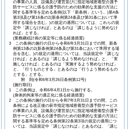
の事業の人員、設備及び運営並びに指定地域密着型介護予
防サービスに係る介護予防のための効果的な支援の方法に
関する基準等を定める条例
(以下「新条例」という。)
第4条
第3項及び第16条の2
(新条例第24条及び第31条において準
用する場合を含む。)
の規定の適用については、これらの規
定中「講じなければ」とあるのは「講じるように努めなけ
れば」とする。
(業務継続計画の策定等に係る経過措置)
3
この条例の施行の日から令和6年3月31日までの間、新条
例第13条の2
(新条例第24条及び第31条において準用する場
合を含む。)
の規定の適用については、当該規定中「講じな
ければ」とあるのは「講じるよう努めなければ」と、「実
施しなければ」とあるのは「実施するよう努めなければ」
と、「行うものとする」とあるのは「行うよう努めるもの
とする」とする。
附
則
(令和6年3月26日
条例第12号)
(施行期日)
1
この条例は、令和6年4月1日から施行する。
(身体的拘束等の適正化に係る経過措置)
2
この条例の施行の日から令和7年3月31日までの間、この
条例による改正後の萩市指定地域密着型介護予防サービス
の事業の人員、設備及び運営並びに指定地域密着型介護予
防サービスに係る介護予防のための効果的な支援の方法に
関する基準等を定める条例第22条第3項の規定の適用につ
いては、当該規定中「講じなければ」とあるのは、「講じ