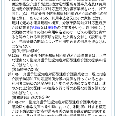
併設型指定介護予防認知症対応型通所介護事業者及び共用
型指定介護予防認知症対応型通所介護事業者をいう。以下
同じ。)
は、指定介護予防認知症対応型通所介護の提供の開
始に際し、あらかじめ、利用申込者又はその家族に対し、
規則で定める運営規程の概要、介護予防認知症対応型通所
介護従業者
(
第6条
又は
第9条
の従業者をいう。以下同じ。)
の勤務の体制その他の利用申込者のサービスの選択に資す
ると認められる重要事項を記した文書を交付して説明を行
い、当該提供の開始について利用申込者の同意を得なけれ
ばならない。
(提供拒否の禁止)
第12条
指定介護予防認知症対応型通所介護事業者は、正当
な理由なく指定介護予防認知症対応型通所介護の提供を拒
んではならない。
(緊急時等の対応)
第13条
介護予防認知症対応型通所介護従業者は、現に指定
介護予防認知症対応型通所介護の提供を行っているときに
利用者に病状の急変が生じた場合その他必要な場合は、速
やかに主治の医師への連絡を行う等の必要な措置を講じな
ければならない。
(業務継続計画の策定等)
第13条の2
指定介護予防認知症対応型通所介護事業者は、
感染症や非常災害の発生時において、利用者に対する指定
介護予防認知症対応型通所介護の提供を継続的に実施する