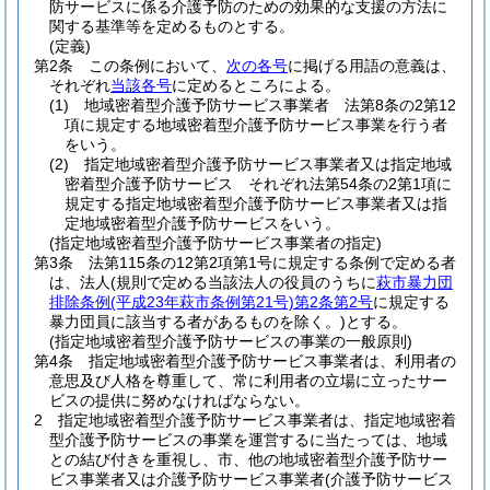
防サービスに係る介護予防のための効果的な支援の方法に
関する基準等を定めるものとする。
(定義)
第2条
この条例において、
次の各号
に掲げる用語の意義は、
それぞれ
当該各号
に定めるところによる。
(1)
地域密着型介護予防サービス事業者 法第8条の2第12
項に規定する地域密着型介護予防サービス事業を行う者
をいう。
(2)
指定地域密着型介護予防サービス事業者又は指定地域
密着型介護予防サービス それぞれ法第54条の2第1項に
規定する指定地域密着型介護予防サービス事業者又は指
定地域密着型介護予防サービスをいう。
(指定地域密着型介護予防サービス事業者の指定)
第3条
法第115条の12第2項第1号に規定する条例で定める者
は、法人
(規則で定める当該法人の役員のうちに
萩市暴力団
排除条例
(平成23年萩市条例第21号)
第2条第2号
に規定する
暴力団員に該当する者があるものを除く。)
とする。
(指定地域密着型介護予防サービスの事業の一般原則)
第4条
指定地域密着型介護予防サービス事業者は、利用者の
意思及び人格を尊重して、常に利用者の立場に立ったサー
ビスの提供に努めなければならない。
2
指定地域密着型介護予防サービス事業者は、指定地域密着
型介護予防サービスの事業を運営するに当たっては、地域
との結び付きを重視し、市、他の地域密着型介護予防サー
ビス事業者又は介護予防サービス事業者
(介護予防サービス