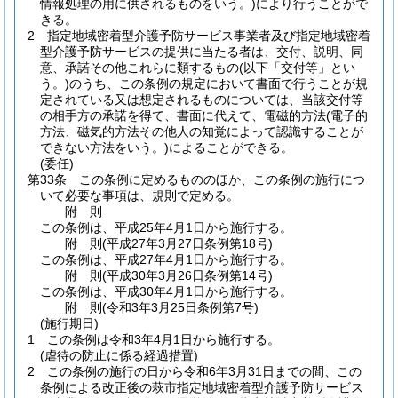
情報処理の用に供されるものをいう。)
により行うことがで
きる。
2
指定地域密着型介護予防サービス事業者及び指定地域密着
型介護予防サービスの提供に当たる者は、交付、説明、同
意、承諾その他これらに類するもの
(以下「交付等」とい
う。)
のうち、この条例の規定において書面で行うことが規
定されている又は想定されるものについては、当該交付等
の相手方の承諾を得て、書面に代えて、電磁的方法
(電子的
方法、磁気的方法その他人の知覚によって認識することが
できない方法をいう。)
によることができる。
(委任)
第33条
この条例に定めるもののほか、この条例の施行につ
いて必要な事項は、規則で定める。
附
則
この条例は、平成25年4月1日から施行する。
附
則
(平成27年3月27日
条例第18号)
この条例は、平成27年4月1日から施行する。
附
則
(平成30年3月26日
条例第14号)
この条例は、平成30年4月1日から施行する。
附
則
(令和3年3月25日
条例第7号)
(施行期日)
1
この条例は令和3年4月1日から施行する。
(虐待の防止に係る経過措置)
2
この条例の施行の日から令和6年3月31日までの間、この
条例による改正後の萩市指定地域密着型介護予防サービス