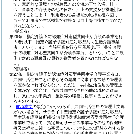
て、家庭的な環境と地域住民との交流の下で入浴、排せ
つ、食事等の介護その他の日常生活上の支援及び機能訓練
を行うことにより、利用者の心身機能の維持回復を図り、
もって利用者の生活機能の維持又は向上を目指すものでな
ければならない。
(従業者)
第26条
指定介護予防認知症対応型共同生活介護の事業を行
う者
(以下「指定介護予防認知症対応型共同生活介護事業
者」という。)
は、当該事業を行う事業所
(以下「指定介護
予防認知症対応型共同生活介護事業所」という。)
ごとに規
則で定める職種及び員数の従業者を置かなければならな
い。
(管理者)
第27条
指定介護予防認知症対応型共同生活介護事業者は、
共同生活住居ごとに専らその職務に従事する常勤の管理者
を置かなければならない。
ただし、共同生活住居の管理上
支障がない場合は、当該共同生活住居の他の職務に従事
し、又は他の事業所、施設等の職務に従事することができ
るものとする。
2
前項本文
の規定にかかわらず、共同生活住居の管理上支障
がない場合は、サテライト型指定介護予防認知症対応型共
同生活介護事業所
(指定介護予防認知症対応型共同生活介護
事業所であって、指定居宅サービス事業等その他の保健医
療又は福祉に関する事業について3年以上の経験を有する指
定介護予防認知症対応型共同生活介護事業者により設置さ