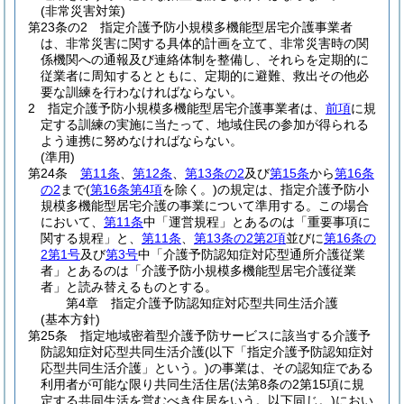
(非常災害対策)
第23条の2
指定介護予防小規模多機能型居宅介護事業者
は、非常災害に関する具体的計画を立て、非常災害時の関
係機関への通報及び連絡体制を整備し、それらを定期的に
従業者に周知するとともに、定期的に避難、救出その他必
要な訓練を行わなければならない。
2
指定介護予防小規模多機能型居宅介護事業者は、
前項
に規
定する訓練の実施に当たって、地域住民の参加が得られる
よう連携に努めなければならない。
(準用)
第24条
第11条
、
第12条
、
第13条の2
及び
第15条
から
第16条
の2
まで
(
第16条第4項
を除く。)
の規定は、指定介護予防小
規模多機能型居宅介護の事業について準用する。
この場合
において、
第11条
中「運営規程」とあるのは「重要事項に
関する規程」と、
第11条
、
第13条の2第2項
並びに
第16条の
2第1号
及び
第3号
中「介護予防認知症対応型通所介護従業
者」とあるのは「介護予防小規模多機能型居宅介護従業
者」と読み替えるものとする。
第4章
指定介護予防認知症対応型共同生活介護
(基本方針)
第25条
指定地域密着型介護予防サービスに該当する介護予
防認知症対応型共同生活介護
(以下「指定介護予防認知症対
応型共同生活介護」という。)
の事業は、その認知症である
利用者が可能な限り共同生活住居
(法第8条の2第15項に規
定する共同生活を営むべき住居をいう。以下同じ。)
におい