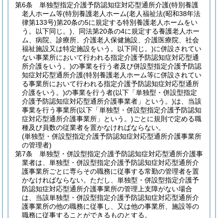
第6条
単独型指定介護予防認知症対応型通所介護
(特別養護
老人ホーム等
(特別養護老人ホーム
(老人福祉法
(昭和38年法
律第133号)
第20条の5に規定する特別養護老人ホームをい
う。以下同じ。)
、同法第20条の4に規定する養護老人ホー
ム、病院、診療所、介護老人保健施設、介護医療院、社会
福祉施設又は特定施設をいう。以下同じ。)
に併設されてい
ない事業所において行われる指定介護予防認知症対応型通
所介護をいう。)
の事業を行う者及び併設型指定介護予防認
知症対応型通所介護
(特別養護老人ホーム等に併設されてい
る事業所において行われる指定介護予防認知症対応型通所
介護をいう。)
の事業を行う者
(以下「単独型・併設型指定
介護予防認知症対応型通所介護事業者」という。)
は、当該
事業を行う事業所
(以下「単独型・併設型指定介護予防認知
症対応型通所介護事業所」という。)
ごとに規則で定める職
種及び員数の従業者を置かなければならない。
(単独型・併設型指定介護予防認知症対応型通所介護事業所
の管理者)
第7条
単独型・併設型指定介護予防認知症対応型通所介護事
業者は、単独型・併設型指定介護予防認知症対応型通所介
護事業所ごとに専らその職務に従事する常勤の管理者を置
かなければならない。
ただし、単独型・併設型指定介護予
防認知症対応型通所介護事業所の管理上支障がない場合
は、当該単独型・併設型指定介護予防認知症対応型通所介
護事業所の他の職務に従事し、又は他の事業所、施設等の
職務に従事することができるものとする。