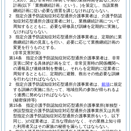
ための、及び非常時の体制で早期の業務再開を図るための
計画
(以下「業務継続計画」という。)
を策定し、当該業務
継続計画に従い必要な措置を講じなければならない。
2
指定介護予防認知症対応型通所介護事業者は、介護予防認
知症対応型通所介護従業者に対し、業務継続計画について
周知するとともに、必要な研修及び訓練を定期的に実施し
なければならない。
3
指定介護予防認知症対応型通所介護事業者は、定期的に業
務継続計画の見直しを行い、必要に応じて業務継続計画の
変更を行うものとする。
(非常災害対策)
第14条
指定介護予防認知症対応型通所介護事業者は、非常
災害に関する具体的計画を立て、非常災害時の関係機関へ
の通報及び連絡体制を整備し、それらを定期的に従業者に
周知するとともに、定期的に避難、救出その他必要な訓練
を行わなければならない。
2
指定介護予防認知症対応型通所介護事業者は、
前項
に規定
する訓練の実施に当たって、地域住民の参加が得られるよ
う連携に努めなければならない。
(秘密保持等)
第15条
指定介護予防認知症対応型通所介護事業所
(単独型・
併設型指定介護予防認知症対応型通所介護事業所又は共用
型指定介護予防認知症対応型通所介護事業所をいう。以下
同じ。)
の従業者は、正当な理由がなく、その業務上知り得
た利用者又はその家族の秘密を漏らしてはならない。