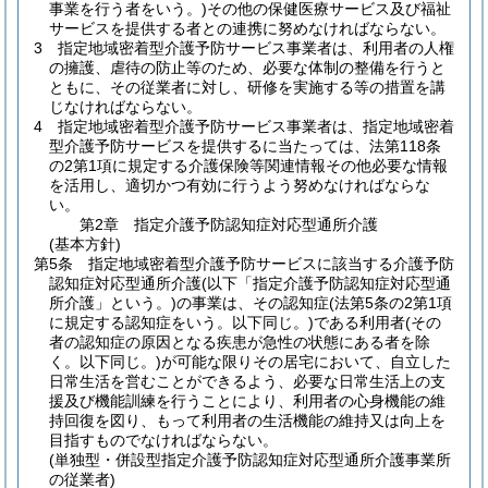
事業を行う者をいう。)
その他の保健医療サービス及び福祉
サービスを提供する者との連携に努めなければならない。
3
指定地域密着型介護予防サービス事業者は、利用者の人権
の擁護、虐待の防止等のため、必要な体制の整備を行うと
ともに、その従業者に対し、研修を実施する等の措置を講
じなければならない。
4
指定地域密着型介護予防サービス事業者は、指定地域密着
型介護予防サービスを提供するに当たっては、法第118条
の2第1項に規定する介護保険等関連情報その他必要な情報
を活用し、適切かつ有効に行うよう努めなければならな
い。
第2章
指定介護予防認知症対応型通所介護
(基本方針)
第5条
指定地域密着型介護予防サービスに該当する介護予防
認知症対応型通所介護
(以下「指定介護予防認知症対応型通
所介護」という。)
の事業は、その認知症
(法第5条の2第1項
に規定する認知症をいう。以下同じ。)
である利用者
(その
者の認知症の原因となる疾患が急性の状態にある者を除
く。以下同じ。)
が可能な限りその居宅において、自立した
日常生活を営むことができるよう、必要な日常生活上の支
援及び機能訓練を行うことにより、利用者の心身機能の維
持回復を図り、もって利用者の生活機能の維持又は向上を
目指すものでなければならない。
(単独型・併設型指定介護予防認知症対応型通所介護事業所
の従業者)