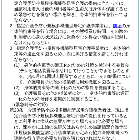
定介護予防小規模多機能型居宅介護の提供に当たっては、
当該利用者又は他の利用者等の生命又は身体を保護するた
め緊急やむを得ない場合を除き、身体的拘束等を行っては
ならない。
2
指定介護予防小規模多機能型居宅介護事業者は、
前項
の身
体的拘束等を行う場合には、その態様及び時間、その際の
利用者の心身の状況並びに緊急やむを得ない理由を記録し
なければならない。
3
指定介護予防小規模多機能型居宅介護事業者は、身体的拘
束等の適正化を図るため、次に掲げる措置を講じなければ
ならない。
(1)
身体的拘束等の適正化のための対策を検討する委員会
(テレビ電話装置等を活用して行うことができるものとす
る。)
を3月に1回以上開催するとともに、その結果につい
て、介護職員その他の従業者に周知徹底を図ること。
(2)
身体的拘束等の適正化のための指針を整備すること。
(3)
介護職員その他の従業者に対し、身体的拘束等の適正
化のための研修を定期的に実施すること。
(緊急時等の対応)
第23条
介護予防小規模多機能型居宅介護従業者は、現に指
定介護予防小規模多機能型居宅介護の提供を行っていると
きに利用者に病状の急変が生じた場合その他必要な場合
は、速やかに主治の医師又はあらかじめ当該指定介護予防
小規模多機能型居宅介護事業者が定めた協力医療機関への
連絡を行う等の必要な措置を講じなければならない。