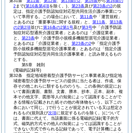
第31条
第11条
、
第12条
、
第13条の2
、
第15条
から
第16条の
2
まで
(
第16条第4項
を除く。)
、
第23条
及び
第23条の2
の規
定は、指定介護予防認知症対応型共同生活介護の事業につ
いて準用する。
この場合において、
第11条
中「運営規程」
とあるのは「重要事項に関する規程」と、
第11条
、
第13条
の2第2項
並びに
第16条の2第1号
及び
第3号
中「介護予防認
知症対応型通所介護従業者」とあるのは「介護従業者」
と、
第23条
中「介護予防小規模多機能型居宅介護従業者」
とあるのは「介護従業者」と、
第23条の2
中「指定介護予
防小規模多機能型居宅介護事業者」とあるのは「指定介護
予防認知症対応型共同生活介護事業者」と読み替えるもの
とする。
第5章
雑則
(電磁的記録等)
第32条
指定地域密着型介護予防サービス事業者及び指定地
域密着型介護予防サービスの提供に当たる者は、作成、保
存その他これらに類するもののうち、この条例の規定にお
いて書面
(書面、書類、文書、謄本、抄本、正本、副本、複
本その他文字、図形等人の知覚によって認識することがで
きる情報が記載された紙その他の有体物をいう。以下この
条において同じ。)
で行うことが規定されている又は想定さ
れるもの
(規則及び
次項
に規定するものを除く。)
について
は、書面に代えて、当該書面に係る電磁的記録
(電子的方
式、磁気的方式その他人の知覚によっては認識することが
できない方式で作られる記録であって、電子計算機による