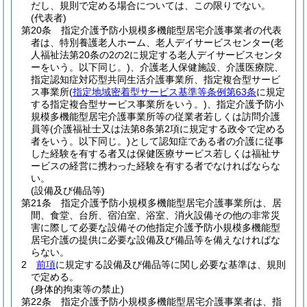
だし、規則で定める場合については、この限りでない。
(代表者)
第20条
指定介護予防小規模多機能型居宅介護事業者の代表
者は、特別養護老人ホーム、老人デイサービスセンター
(老
人福祉法第20条の2の2に規定する老人デイサービスセンタ
ーをいう。以下同じ。)
、介護老人保健施設、介護医療院、
指定認知症対応型共同生活介護事業所、指定複合型サービ
ス事業所
(
指定地域密着型サービス基準等条例第63条
に規定
する指定複合型サービス事業所をいう。)
、指定介護予防小
規模多機能型居宅介護事業所等の従業者若しくは訪問介護
員等
(介護福祉士又は法第8条第2項に規定する政令で定める
者をいう。以下同じ。)
として認知症である者の介護に従事
した経験を有する者又は保健医療サービス若しくは福祉サ
ービスの経営に携わった経験を有する者でなければならな
い。
(設備及び備品等)
第21条
指定介護予防小規模多機能型居宅介護事業所は、居
間、食堂、台所、宿泊室、浴室、消火設備その他の非常災
害に際して必要な設備その他指定介護予防小規模多機能型
居宅介護の提供に必要な設備及び備品等を備えなければな
らない。
2
前項
に規定する設備及び備品等に関し必要な基準は、規則
で定める。
(身体的拘束等の禁止)
第22条
指定介護予防小規模多機能型居宅介護事業者は、指