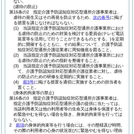
ない。
(虐待の防止)
第16条の2
指定介護予防認知症対応型通所介護事業者は、
虐待の発生又はその再発を防止するため、
次の各号
に掲げ
る措置を講じなければならない。
(1)
当該指定介護予防認知症対応型通所介護事業所におけ
る虐待の防止のための対策を検討する委員会
(テレビ電話
装置等を活用して行うことができるものとする。)
を定期
的に開催するとともに、その結果について、介護予防認
知症対応型通所介護従業者に周知徹底を図ること。
(2)
当該指定介護予防認知症対応型通所介護事業所におけ
る虐待の防止のための指針を整備すること。
(3)
当該指定介護予防認知症対応型通所介護事業所におい
て、介護予防認知症対応型通所介護従業者に対し、虐待
の防止のための研修を定期的に実施すること。
(4)
前3号
に掲げる措置を適切に実施するための担当者を
置くこと。
(身体的拘束等の禁止)
第16条の3
指定介護予防認知症対応型通所介護事業者は、
指定介護予防認知症対応型通所介護の提供に当たっては、
当該利用者又は他の利用者等の生命又は身体を保護するた
め緊急やむを得ない場合を除き、身体的拘束等を行っては
ならない。
2
前項
の身体的拘束等を行う場合には、その態様及び時間、
その際の利用者の心身の状況並びに緊急やむを得ない理由