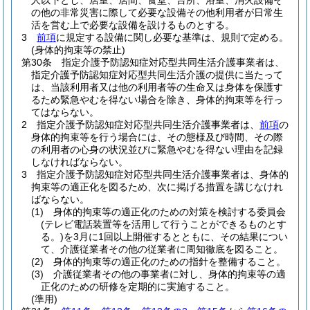
人以下とし、居室、居間、食堂、台所、浴室、消火設備そ
の他の非常災害に際して必要な設備その他利用者が日常生
活を営む上で必要な設備を設けるものとする。
3
前項
に規定する設備に関し必要な基準は、規則で定める。
(身体的拘束等の禁止)
第30条
指定介護予防認知症対応型共同生活介護事業者は、
指定介護予防認知症対応型共同生活介護の提供に当たって
は、当該利用者又は他の利用者等の生命又は身体を保護す
るため緊急やむを得ない場合を除き、身体的拘束等を行っ
てはならない。
2
指定介護予防認知症対応型共同生活介護事業者は、
前項
の
身体的拘束等を行う場合には、その態様及び時間、その際
の利用者の心身の状況並びに緊急やむを得ない理由を記録
しなければならない。
3
指定介護予防認知症対応型共同生活介護事業者は、身体的
拘束等の適正化を図るため、次に掲げる措置を講じなけれ
ばならない。
(1)
身体的拘束等の適正化のための対策を検討する委員会
(テレビ電話装置等を活用して行うことができるものとす
る。)
を3月に1回以上開催するとともに、その結果につい
て、介護従業者その他の従業者に周知徹底を図ること。
(2)
身体的拘束等の適正化のための指針を整備すること。
(3)
介護従業者その他の事業者に対し、身体的拘束等の適
正化のための研修を定期的に実施すること。
(準用)