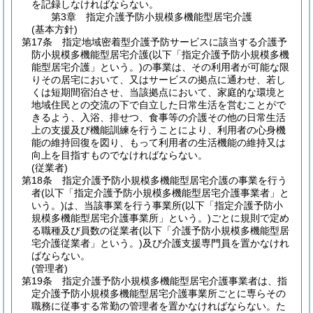
を記録しなければならない。
第3章
指定介護予防小規模多機能型居宅介護
(基本方針)
第17条
指定地域密着型介護予防サービスに該当する介護予
防小規模多機能型居宅介護
(以下「指定介護予防小規模多機
能型居宅介護」という。)
の事業は、その利用者が可能な限
りその居宅において、又はサービスの拠点に通わせ、若し
くは短期間宿泊させ、当該拠点において、家庭的な環境と
地域住民との交流の下で自立した日常生活を営むことがで
きるよう、入浴、排せつ、食事等の介護その他の日常生活
上の支援及び機能訓練を行うことにより、利用者の心身機
能の維持回復を図り、もって利用者の生活機能の維持又は
向上を目指すものでなければならない。
(従業者)
第18条
指定介護予防小規模多機能型居宅介護の事業を行う
者
(以下「指定介護予防小規模多機能型居宅介護事業者」と
いう。)
は、当該事業を行う事業所
(以下「指定介護予防小
規模多機能型居宅介護事業所」という。)
ごとに規則で定め
る職種及び員数の従業者
(以下「介護予防小規模多機能型居
宅介護従業者」という。)
及び介護支援専門員を置かなけれ
ばならない。
(管理者)
第19条
指定介護予防小規模多機能型居宅介護事業者は、指
定介護予防小規模多機能型居宅介護事業所ごとに専らその
職務に従事する常勤の管理者を置かなければならない。
た