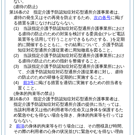
ない。
(虐待の防止)
第16条の2
指定介護予防認知症対応型通所介護事業者は、
虐待の発生又はその再発を防止するため、
次の各号
に掲げ
る措置を講じなければならない。
(1)
当該指定介護予防認知症対応型通所介護事業所におけ
る虐待の防止のための対策を検討する委員会
(テレビ電話
装置等を活用して行うことができるものとする。)
を定期
的に開催するとともに、その結果について、介護予防認
知症対応型通所介護従業者に周知徹底を図ること。
(2)
当該指定介護予防認知症対応型通所介護事業所におけ
る虐待の防止のための指針を整備すること。
(3)
当該指定介護予防認知症対応型通所介護事業所におい
て、介護予防認知症対応型通所介護従業者に対し、虐待
の防止のための研修を定期的に実施すること。
(4)
前3号
に掲げる措置を適切に実施するための担当者を
置くこと。
(身体的拘束等の禁止)
第16条の3
指定介護予防認知症対応型通所介護事業者は、
指定介護予防認知症対応型通所介護の提供に当たっては、
当該利用者又は他の利用者等の生命又は身体を保護するた
め緊急やむを得ない場合を除き、身体的拘束等を行っては
ならない。
2
前項
の身体的拘束等を行う場合には、その態様及び時間、
その際の利用者の心身の状況並びに緊急やむを得ない理由