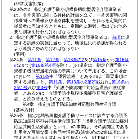
(非常災害対策)
第23条の2
指定介護予防小規模多機能型居宅介護事業者
は、非常災害に関する具体的計画を立て、非常災害時の関
係機関への通報及び連絡体制を整備し、それらを定期的に
従業者に周知するとともに、定期的に避難、救出その他必
要な訓練を行わなければならない。
2
指定介護予防小規模多機能型居宅介護事業者は、
前項
に規
定する訓練の実施に当たって、地域住民の参加が得られる
よう連携に努めなければならない。
(準用)
第24条
第11条
、
第12条
、
第13条の2
及び
第15条
から
第16条
の2
まで
(
第16条第4項
を除く。)
の規定は、指定介護予防小
規模多機能型居宅介護の事業について準用する。
この場合
において、
第11条
中「運営規程」とあるのは「重要事項に
関する規程」と、
第11条
、
第13条の2第2項
並びに
第16条の
2第1号
及び
第3号
中「介護予防認知症対応型通所介護従業
者」とあるのは「介護予防小規模多機能型居宅介護従業
者」と読み替えるものとする。
第4章
指定介護予防認知症対応型共同生活介護
(基本方針)
第25条
指定地域密着型介護予防サービスに該当する介護予
防認知症対応型共同生活介護
(以下「指定介護予防認知症対
応型共同生活介護」という。)
の事業は、その認知症である
利用者が可能な限り共同生活住居
(法第8条の2第15項に規
定する共同生活を営むべき住居をいう。以下同じ。)
におい