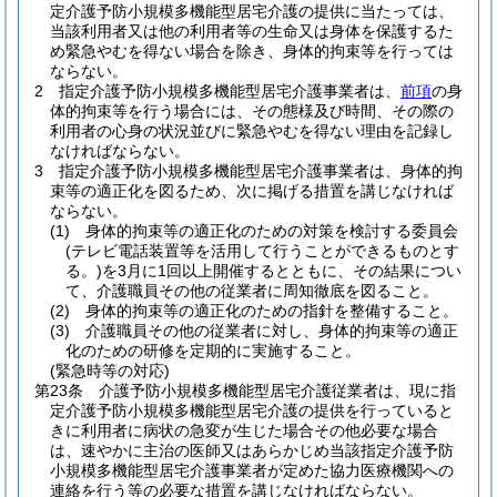
定介護予防小規模多機能型居宅介護の提供に当たっては、
当該利用者又は他の利用者等の生命又は身体を保護するた
め緊急やむを得ない場合を除き、身体的拘束等を行っては
ならない。
2
指定介護予防小規模多機能型居宅介護事業者は、
前項
の身
体的拘束等を行う場合には、その態様及び時間、その際の
利用者の心身の状況並びに緊急やむを得ない理由を記録し
なければならない。
3
指定介護予防小規模多機能型居宅介護事業者は、身体的拘
束等の適正化を図るため、次に掲げる措置を講じなければ
ならない。
(1)
身体的拘束等の適正化のための対策を検討する委員会
(テレビ電話装置等を活用して行うことができるものとす
る。)
を3月に1回以上開催するとともに、その結果につい
て、介護職員その他の従業者に周知徹底を図ること。
(2)
身体的拘束等の適正化のための指針を整備すること。
(3)
介護職員その他の従業者に対し、身体的拘束等の適正
化のための研修を定期的に実施すること。
(緊急時等の対応)
第23条
介護予防小規模多機能型居宅介護従業者は、現に指
定介護予防小規模多機能型居宅介護の提供を行っていると
きに利用者に病状の急変が生じた場合その他必要な場合
は、速やかに主治の医師又はあらかじめ当該指定介護予防
小規模多機能型居宅介護事業者が定めた協力医療機関への
連絡を行う等の必要な措置を講じなければならない。