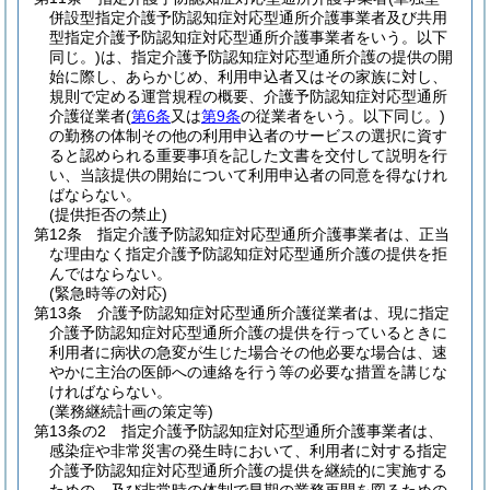
併設型指定介護予防認知症対応型通所介護事業者及び共用
型指定介護予防認知症対応型通所介護事業者をいう。以下
同じ。)
は、指定介護予防認知症対応型通所介護の提供の開
始に際し、あらかじめ、利用申込者又はその家族に対し、
規則で定める運営規程の概要、介護予防認知症対応型通所
介護従業者
(
第6条
又は
第9条
の従業者をいう。以下同じ。)
の勤務の体制その他の利用申込者のサービスの選択に資す
ると認められる重要事項を記した文書を交付して説明を行
い、当該提供の開始について利用申込者の同意を得なけれ
ばならない。
(提供拒否の禁止)
第12条
指定介護予防認知症対応型通所介護事業者は、正当
な理由なく指定介護予防認知症対応型通所介護の提供を拒
んではならない。
(緊急時等の対応)
第13条
介護予防認知症対応型通所介護従業者は、現に指定
介護予防認知症対応型通所介護の提供を行っているときに
利用者に病状の急変が生じた場合その他必要な場合は、速
やかに主治の医師への連絡を行う等の必要な措置を講じな
ければならない。
(業務継続計画の策定等)
第13条の2
指定介護予防認知症対応型通所介護事業者は、
感染症や非常災害の発生時において、利用者に対する指定
介護予防認知症対応型通所介護の提供を継続的に実施する