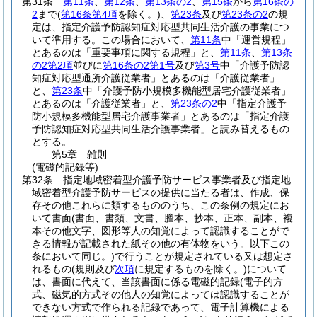
第31条
第11条
、
第12条
、
第13条の2
、
第15条
から
第16条の
2
まで
(
第16条第4項
を除く。)
、
第23条
及び
第23条の2
の規
定は、指定介護予防認知症対応型共同生活介護の事業につ
いて準用する。
この場合において、
第11条
中「運営規程」
とあるのは「重要事項に関する規程」と、
第11条
、
第13条
の2第2項
並びに
第16条の2第1号
及び
第3号
中「介護予防認
知症対応型通所介護従業者」とあるのは「介護従業者」
と、
第23条
中「介護予防小規模多機能型居宅介護従業者」
とあるのは「介護従業者」と、
第23条の2
中「指定介護予
防小規模多機能型居宅介護事業者」とあるのは「指定介護
予防認知症対応型共同生活介護事業者」と読み替えるもの
とする。
第5章
雑則
(電磁的記録等)
第32条
指定地域密着型介護予防サービス事業者及び指定地
域密着型介護予防サービスの提供に当たる者は、作成、保
存その他これらに類するもののうち、この条例の規定にお
いて書面
(書面、書類、文書、謄本、抄本、正本、副本、複
本その他文字、図形等人の知覚によって認識することがで
きる情報が記載された紙その他の有体物をいう。以下この
条において同じ。)
で行うことが規定されている又は想定さ
れるもの
(規則及び
次項
に規定するものを除く。)
について
は、書面に代えて、当該書面に係る電磁的記録
(電子的方
式、磁気的方式その他人の知覚によっては認識することが
できない方式で作られる記録であって、電子計算機による