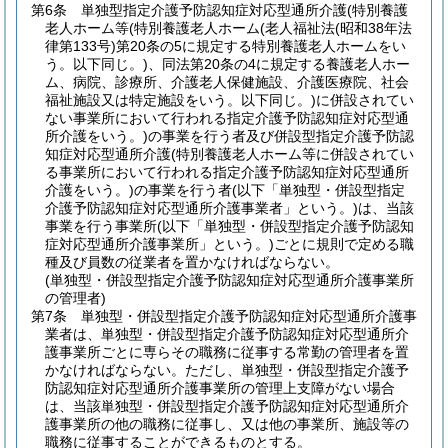
第6条
単独型指定介護予防認知症対応型通所介護
(特別養護
老人ホーム等
(特別養護老人ホーム
(老人福祉法
(昭和38年法
律第133号)
第20条の5に規定する特別養護老人ホームをい
う。以下同じ。)
、同法第20条の4に規定する養護老人ホー
ム、病院、診療所、介護老人保健施設、介護医療院、社会
福祉施設又は特定施設をいう。以下同じ。)
に併設されてい
ない事業所において行われる指定介護予防認知症対応型通
所介護をいう。)
の事業を行う者及び併設型指定介護予防認
知症対応型通所介護
(特別養護老人ホーム等に併設されてい
る事業所において行われる指定介護予防認知症対応型通所
介護をいう。)
の事業を行う者
(以下「単独型・併設型指定
介護予防認知症対応型通所介護事業者」という。)
は、当該
事業を行う事業所
(以下「単独型・併設型指定介護予防認知
症対応型通所介護事業所」という。)
ごとに規則で定める職
種及び員数の従業者を置かなければならない。
(単独型・併設型指定介護予防認知症対応型通所介護事業所
の管理者)
第7条
単独型・併設型指定介護予防認知症対応型通所介護事
業者は、単独型・併設型指定介護予防認知症対応型通所介
護事業所ごとに専らその職務に従事する常勤の管理者を置
かなければならない。
ただし、単独型・併設型指定介護予
防認知症対応型通所介護事業所の管理上支障がない場合
は、当該単独型・併設型指定介護予防認知症対応型通所介
護事業所の他の職務に従事し、又は他の事業所、施設等の
職務に従事することができるものとする。