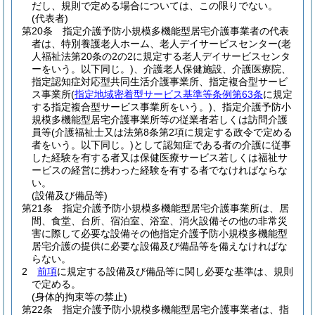
だし、規則で定める場合については、この限りでない。
(代表者)
第20条
指定介護予防小規模多機能型居宅介護事業者の代表
者は、特別養護老人ホーム、老人デイサービスセンター
(老
人福祉法第20条の2の2に規定する老人デイサービスセンタ
ーをいう。以下同じ。)
、介護老人保健施設、介護医療院、
指定認知症対応型共同生活介護事業所、指定複合型サービ
ス事業所
(
指定地域密着型サービス基準等条例第63条
に規定
する指定複合型サービス事業所をいう。)
、指定介護予防小
規模多機能型居宅介護事業所等の従業者若しくは訪問介護
員等
(介護福祉士又は法第8条第2項に規定する政令で定める
者をいう。以下同じ。)
として認知症である者の介護に従事
した経験を有する者又は保健医療サービス若しくは福祉サ
ービスの経営に携わった経験を有する者でなければならな
い。
(設備及び備品等)
第21条
指定介護予防小規模多機能型居宅介護事業所は、居
間、食堂、台所、宿泊室、浴室、消火設備その他の非常災
害に際して必要な設備その他指定介護予防小規模多機能型
居宅介護の提供に必要な設備及び備品等を備えなければな
らない。
2
前項
に規定する設備及び備品等に関し必要な基準は、規則
で定める。
(身体的拘束等の禁止)
第22条
指定介護予防小規模多機能型居宅介護事業者は、指