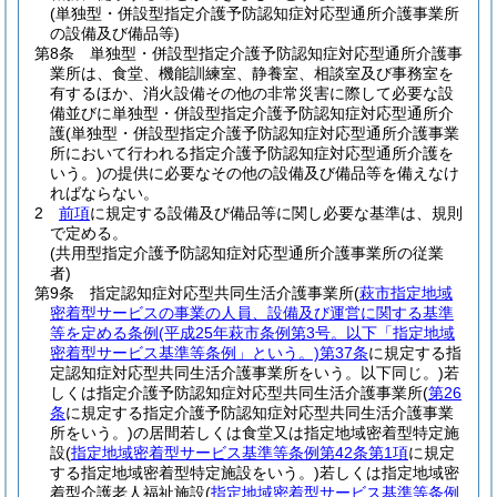
(単独型・併設型指定介護予防認知症対応型通所介護事業所
の設備及び備品等)
第8条
単独型・併設型指定介護予防認知症対応型通所介護事
業所は、食堂、機能訓練室、静養室、相談室及び事務室を
有するほか、消火設備その他の非常災害に際して必要な設
備並びに単独型・併設型指定介護予防認知症対応型通所介
護
(単独型・併設型指定介護予防認知症対応型通所介護事業
所において行われる指定介護予防認知症対応型通所介護を
いう。)
の提供に必要なその他の設備及び備品等を備えなけ
ればならない。
2
前項
に規定する設備及び備品等に関し必要な基準は、規則
で定める。
(共用型指定介護予防認知症対応型通所介護事業所の従業
者)
第9条
指定認知症対応型共同生活介護事業所
(
萩市指定地域
密着型サービスの事業の人員、設備及び運営に関する基準
等を定める条例
(平成25年萩市条例第3号。以下「指定地域
密着型サービス基準等条例」という。)
第37条
に規定する指
定認知症対応型共同生活介護事業所をいう。以下同じ。)
若
しくは指定介護予防認知症対応型共同生活介護事業所
(
第26
条
に規定する指定介護予防認知症対応型共同生活介護事業
所をいう。)
の居間若しくは食堂又は指定地域密着型特定施
設
(
指定地域密着型サービス基準等条例第42条第1項
に規定
する指定地域密着型特定施設をいう。)
若しくは指定地域密
着型介護老人福祉施設
(
指定地域密着型サービス基準等条例