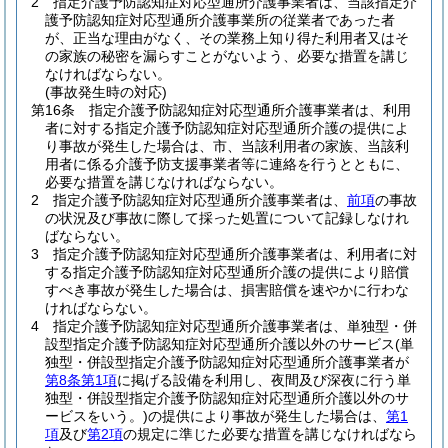
2
指定介護予防認知症対応型通所介護事業者は、当該指定介
護予防認知症対応型通所介護事業所の従業者であった者
が、正当な理由がなく、その業務上知り得た利用者又はそ
の家族の秘密を漏らすことがないよう、必要な措置を講じ
なければならない。
(事故発生時の対応)
第16条
指定介護予防認知症対応型通所介護事業者は、利用
者に対する指定介護予防認知症対応型通所介護の提供によ
り事故が発生した場合は、市、当該利用者の家族、当該利
用者に係る介護予防支援事業者等に連絡を行うとともに、
必要な措置を講じなければならない。
2
指定介護予防認知症対応型通所介護事業者は、
前項
の事故
の状況及び事故に際して採った処置について記録しなけれ
ばならない。
3
指定介護予防認知症対応型通所介護事業者は、利用者に対
する指定介護予防認知症対応型通所介護の提供により賠償
すべき事故が発生した場合は、損害賠償を速やかに行わな
ければならない。
4
指定介護予防認知症対応型通所介護事業者は、単独型・併
設型指定介護予防認知症対応型通所介護以外のサービス
(単
独型・併設型指定介護予防認知症対応型通所介護事業者が
第8条第1項
に掲げる設備を利用し、夜間及び深夜に行う単
独型・併設型指定介護予防認知症対応型通所介護以外のサ
ービスをいう。)
の提供により事故が発生した場合は、
第1
項
及び
第2項
の規定に準じた必要な措置を講じなければなら