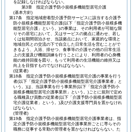
を記録しなければならない。
第3章
指定介護予防小規模多機能型居宅介護
(基本方針)
第17条
指定地域密着型介護予防サービスに該当する介護予
防小規模多機能型居宅介護
(以下「指定介護予防小規模多機
能型居宅介護」という。)
の事業は、その利用者が可能な限
りその居宅において、又はサービスの拠点に通わせ、若し
くは短期間宿泊させ、当該拠点において、家庭的な環境と
地域住民との交流の下で自立した日常生活を営むことがで
きるよう、入浴、排せつ、食事等の介護その他の日常生活
上の支援及び機能訓練を行うことにより、利用者の心身機
能の維持回復を図り、もって利用者の生活機能の維持又は
向上を目指すものでなければならない。
(従業者)
第18条
指定介護予防小規模多機能型居宅介護の事業を行う
者
(以下「指定介護予防小規模多機能型居宅介護事業者」と
いう。)
は、当該事業を行う事業所
(以下「指定介護予防小
規模多機能型居宅介護事業所」という。)
ごとに規則で定め
る職種及び員数の従業者
(以下「介護予防小規模多機能型居
宅介護従業者」という。)
及び介護支援専門員を置かなけれ
ばならない。
(管理者)
第19条
指定介護予防小規模多機能型居宅介護事業者は、指
定介護予防小規模多機能型居宅介護事業所ごとに専らその
職務に従事する常勤の管理者を置かなければならない。
た