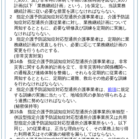
ための、及び非常時の体制で早期の業務再開を図るための
計画
(以下「業務継続計画」という。)
を策定し、当該業務
継続計画に従い必要な措置を講じなければならない。
2
指定介護予防認知症対応型通所介護事業者は、介護予防認
知症対応型通所介護従業者に対し、業務継続計画について
周知するとともに、必要な研修及び訓練を定期的に実施し
なければならない。
3
指定介護予防認知症対応型通所介護事業者は、定期的に業
務継続計画の見直しを行い、必要に応じて業務継続計画の
変更を行うものとする。
(非常災害対策)
第14条
指定介護予防認知症対応型通所介護事業者は、非常
災害に関する具体的計画を立て、非常災害時の関係機関へ
の通報及び連絡体制を整備し、それらを定期的に従業者に
周知するとともに、定期的に避難、救出その他必要な訓練
を行わなければならない。
2
指定介護予防認知症対応型通所介護事業者は、
前項
に規定
する訓練の実施に当たって、地域住民の参加が得られるよ
う連携に努めなければならない。
(秘密保持等)
第15条
指定介護予防認知症対応型通所介護事業所
(単独型・
併設型指定介護予防認知症対応型通所介護事業所又は共用
型指定介護予防認知症対応型通所介護事業所をいう。以下
同じ。)
の従業者は、正当な理由がなく、その業務上知り得
た利用者又はその家族の秘密を漏らしてはならない。