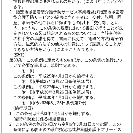
情報処理の用に供されるものをいう。)
により行うことがで
きる。
2
指定地域密着型介護予防サービス事業者及び指定地域密着
型介護予防サービスの提供に当たる者は、交付、説明、同
意、承諾その他これらに類するもの
(以下「交付等」とい
う。)
のうち、この条例の規定において書面で行うことが規
定されている又は想定されるものについては、当該交付等
の相手方の承諾を得て、書面に代えて、電磁的方法
(電子的
方法、磁気的方法その他人の知覚によって認識することが
できない方法をいう。)
によることができる。
(委任)
第33条
この条例に定めるもののほか、この条例の施行につ
いて必要な事項は、規則で定める。
附
則
この条例は、平成25年4月1日から施行する。
附
則
(平成27年3月27日
条例第18号)
この条例は、平成27年4月1日から施行する。
附
則
(平成30年3月26日
条例第14号)
この条例は、平成30年4月1日から施行する。
附
則
(令和3年3月25日
条例第7号)
(施行期日)
1
この条例は令和3年4月1日から施行する。
(虐待の防止に係る経過措置)
2
この条例の施行の日から令和6年3月31日までの間、この
条例による改正後の萩市指定地域密着型介護予防サービス