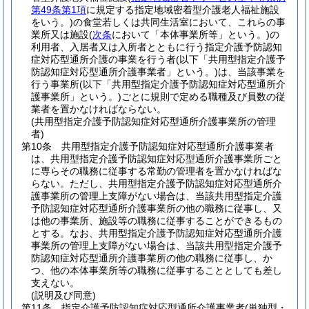
第49条第1項
に規定する指定地域密着型介護老人福祉施設
をいう。)
の食堂若しくは共同生活室において、これらの事
業所又は施設
(
次条
において「本体事業所等」という。)
の
利用者、入居者又は入所者とともに行う指定介護予防認知
症対応型通所介護の事業を行う者
(以下「共用型指定介護予
防認知症対応型通所介護事業者」という。)
は、当該事業を
行う事業所
(以下「共用型指定介護予防認知症対応型通所介
護事業所」という。)
ごとに規則で定める職種及び員数の従
業者を置かなければならない。
(共用型指定介護予防認知症対応型通所介護事業所の管理
者)
第10条
共用型指定介護予防認知症対応型通所介護事業者
は、共用型指定介護予防認知症対応型通所介護事業所ごと
に専らその職務に従事する常勤の管理者を置かなければな
らない。
ただし、共用型指定介護予防認知症対応型通所介
護事業所の管理上支障がない場合は、当該共用型指定介護
予防認知症対応型通所介護事業所の他の職務に従事し、又
は他の事業所、施設等の職務に従事することができるもの
とする。
なお、共用型指定介護予防認知症対応型通所介護
事業所の管理上支障がない場合は、当該共用型指定介護予
防認知症対応型通所介護事業所の他の職務に従事し、か
つ、他の本体事業所等の職務に従事することとしても差し
支えない。
(説明及び同意)
第11条
指定介護予防認知症対応型通所介護事業者
(単独型・