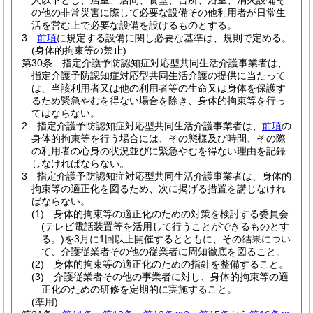
人以下とし、居室、居間、食堂、台所、浴室、消火設備そ
の他の非常災害に際して必要な設備その他利用者が日常生
活を営む上で必要な設備を設けるものとする。
3
前項
に規定する設備に関し必要な基準は、規則で定める。
(身体的拘束等の禁止)
第30条
指定介護予防認知症対応型共同生活介護事業者は、
指定介護予防認知症対応型共同生活介護の提供に当たって
は、当該利用者又は他の利用者等の生命又は身体を保護す
るため緊急やむを得ない場合を除き、身体的拘束等を行っ
てはならない。
2
指定介護予防認知症対応型共同生活介護事業者は、
前項
の
身体的拘束等を行う場合には、その態様及び時間、その際
の利用者の心身の状況並びに緊急やむを得ない理由を記録
しなければならない。
3
指定介護予防認知症対応型共同生活介護事業者は、身体的
拘束等の適正化を図るため、次に掲げる措置を講じなけれ
ばならない。
(1)
身体的拘束等の適正化のための対策を検討する委員会
(テレビ電話装置等を活用して行うことができるものとす
る。)
を3月に1回以上開催するとともに、その結果につい
て、介護従業者その他の従業者に周知徹底を図ること。
(2)
身体的拘束等の適正化のための指針を整備すること。
(3)
介護従業者その他の事業者に対し、身体的拘束等の適
正化のための研修を定期的に実施すること。
(準用)