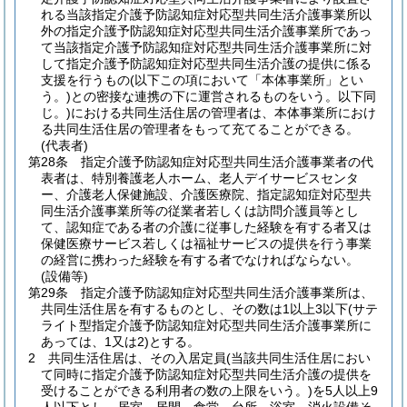
れる当該指定介護予防認知症対応型共同生活介護事業所以
外の指定介護予防認知症対応型共同生活介護事業所であっ
て当該指定介護予防認知症対応型共同生活介護事業所に対
して指定介護予防認知症対応型共同生活介護の提供に係る
支援を行うもの
(以下この項において「本体事業所」とい
う。)
との密接な連携の下に運営されるものをいう。以下同
じ。)
における共同生活住居の管理者は、本体事業所におけ
る共同生活住居の管理者をもって充てることができる。
(代表者)
第28条
指定介護予防認知症対応型共同生活介護事業者の代
表者は、特別養護老人ホーム、老人デイサービスセンタ
ー、介護老人保健施設、介護医療院、指定認知症対応型共
同生活介護事業所等の従業者若しくは訪問介護員等とし
て、認知症である者の介護に従事した経験を有する者又は
保健医療サービス若しくは福祉サービスの提供を行う事業
の経営に携わった経験を有する者でなければならない。
(設備等)
第29条
指定介護予防認知症対応型共同生活介護事業所は、
共同生活住居を有するものとし、その数は1以上3以下
(サテ
ライト型指定介護予防認知症対応型共同生活介護事業所に
あっては、1又は2)
とする。
2
共同生活住居は、その入居定員
(当該共同生活住居におい
て同時に指定介護予防認知症対応型共同生活介護の提供を
受けることができる利用者の数の上限をいう。)
を5人以上9