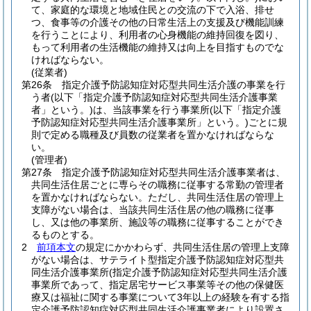
て、家庭的な環境と地域住民との交流の下で入浴、排せ
つ、食事等の介護その他の日常生活上の支援及び機能訓練
を行うことにより、利用者の心身機能の維持回復を図り、
もって利用者の生活機能の維持又は向上を目指すものでな
ければならない。
(従業者)
第26条
指定介護予防認知症対応型共同生活介護の事業を行
う者
(以下「指定介護予防認知症対応型共同生活介護事業
者」という。)
は、当該事業を行う事業所
(以下「指定介護
予防認知症対応型共同生活介護事業所」という。)
ごとに規
則で定める職種及び員数の従業者を置かなければならな
い。
(管理者)
第27条
指定介護予防認知症対応型共同生活介護事業者は、
共同生活住居ごとに専らその職務に従事する常勤の管理者
を置かなければならない。
ただし、共同生活住居の管理上
支障がない場合は、当該共同生活住居の他の職務に従事
し、又は他の事業所、施設等の職務に従事することができ
るものとする。
2
前項本文
の規定にかかわらず、共同生活住居の管理上支障
がない場合は、サテライト型指定介護予防認知症対応型共
同生活介護事業所
(指定介護予防認知症対応型共同生活介護
事業所であって、指定居宅サービス事業等その他の保健医
療又は福祉に関する事業について3年以上の経験を有する指
定介護予防認知症対応型共同生活介護事業者により設置さ