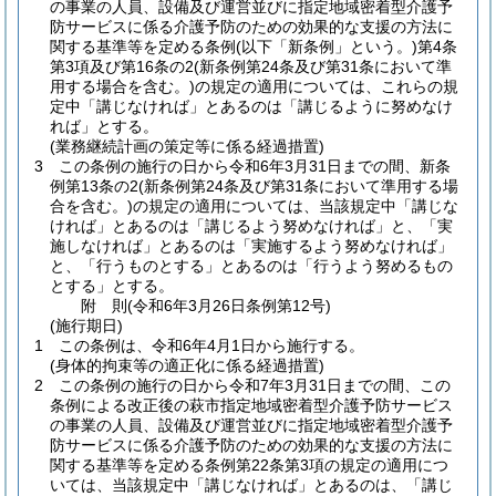
の事業の人員、設備及び運営並びに指定地域密着型介護予
防サービスに係る介護予防のための効果的な支援の方法に
関する基準等を定める条例
(以下「新条例」という。)
第4条
第3項及び第16条の2
(新条例第24条及び第31条において準
用する場合を含む。)
の規定の適用については、これらの規
定中「講じなければ」とあるのは「講じるように努めなけ
れば」とする。
(業務継続計画の策定等に係る経過措置)
3
この条例の施行の日から令和6年3月31日までの間、新条
例第13条の2
(新条例第24条及び第31条において準用する場
合を含む。)
の規定の適用については、当該規定中「講じな
ければ」とあるのは「講じるよう努めなければ」と、「実
施しなければ」とあるのは「実施するよう努めなければ」
と、「行うものとする」とあるのは「行うよう努めるもの
とする」とする。
附
則
(令和6年3月26日
条例第12号)
(施行期日)
1
この条例は、令和6年4月1日から施行する。
(身体的拘束等の適正化に係る経過措置)
2
この条例の施行の日から令和7年3月31日までの間、この
条例による改正後の萩市指定地域密着型介護予防サービス
の事業の人員、設備及び運営並びに指定地域密着型介護予
防サービスに係る介護予防のための効果的な支援の方法に
関する基準等を定める条例第22条第3項の規定の適用につ
いては、当該規定中「講じなければ」とあるのは、「講じ