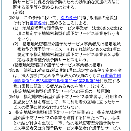
防サービスに係る介護予防のための効果的な支援の方法に
関する基準等を定めるものとする。
(定義)
第2条
この条例において、
次の各号
に掲げる用語の意義は、
それぞれ
当該各号
に定めるところによる。
(1)
地域密着型介護予防サービス事業者 法第8条の2第12
項に規定する地域密着型介護予防サービス事業を行う者
をいう。
(2)
指定地域密着型介護予防サービス事業者又は指定地域
密着型介護予防サービス それぞれ法第54条の2第1項に
規定する指定地域密着型介護予防サービス事業者又は指
定地域密着型介護予防サービスをいう。
(指定地域密着型介護予防サービス事業者の指定)
第3条
法第115条の12第2項第1号に規定する条例で定める者
は、法人
(規則で定める当該法人の役員のうちに
萩市暴力団
排除条例
(平成23年萩市条例第21号)
第2条第2号
に規定する
暴力団員に該当する者があるものを除く。)
とする。
(指定地域密着型介護予防サービスの事業の一般原則)
第4条
指定地域密着型介護予防サービス事業者は、利用者の
意思及び人格を尊重して、常に利用者の立場に立ったサー
ビスの提供に努めなければならない。
2
指定地域密着型介護予防サービス事業者は、指定地域密着
型介護予防サービスの事業を運営するに当たっては、地域
との結び付きを重視し、市、他の地域密着型介護予防サー
ビス事業者又は介護予防サービス事業者
(介護予防サービス