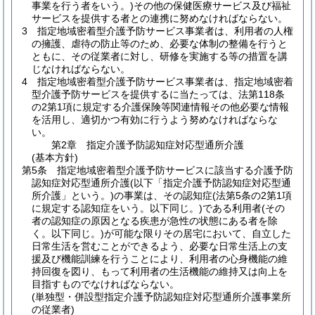
事業を行う者をいう。)
その他の保健医療サービス及び福祉
サービスを提供する者との連携に努めなければならない。
3
指定地域密着型介護予防サービス事業者は、利用者の人権
の擁護、虐待の防止等のため、必要な体制の整備を行うと
ともに、その従業者に対し、研修を実施する等の措置を講
じなければならない。
4
指定地域密着型介護予防サービス事業者は、指定地域密着
型介護予防サービスを提供するに当たっては、法第118条
の2第1項に規定する介護保険等関連情報その他必要な情報
を活用し、適切かつ有効に行うよう努めなければならな
い。
第2章
指定介護予防認知症対応型通所介護
(基本方針)
第5条
指定地域密着型介護予防サービスに該当する介護予防
認知症対応型通所介護
(以下「指定介護予防認知症対応型通
所介護」という。)
の事業は、その認知症
(法第5条の2第1項
に規定する認知症をいう。以下同じ。)
である利用者
(その
者の認知症の原因となる疾患が急性の状態にある者を除
く。以下同じ。)
が可能な限りその居宅において、自立した
日常生活を営むことができるよう、必要な日常生活上の支
援及び機能訓練を行うことにより、利用者の心身機能の維
持回復を図り、もって利用者の生活機能の維持又は向上を
目指すものでなければならない。
(単独型・併設型指定介護予防認知症対応型通所介護事業所
の従業者)