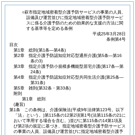
○萩市指定地域密着型介護予防サービスの事業の人員、
設備及び運営並びに指定地域密着型介護予防サービ
スに係る介護予防のための効果的な支援の方法に関
する基準等を定める条例
平成25年3月28日
条例第4号
目次
第1章
総則
(第1条―第4条)
第2章
指定介護予防認知症対応型通所介護
(第5条―第16
条の3)
第3章
指定介護予防小規模多機能型居宅介護
(第17条―第
24条)
第4章
指定介護予防認知症対応型共同生活介護
(第25条―
第31条)
第5章
雑則
(第32条・第33条)
附則
第1章
総則
(趣旨)
第1条
この条例は、介護保険法
(平成9年法律第123号。以下
「法」という。)
第115条の12第2項第1号
(法第115条の21に
おいて準用する場合を含む。)
並びに第115条の14第1項及
び第2項の規定に基づき、指定地域密着型介護予防サービス
の事業の人員、設備及び運営並びに指定地域密着型介護予