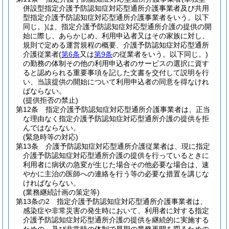
併設型指定介護予防認知症対応型通所介護事業者及び共用
型指定介護予防認知症対応型通所介護事業者をいう。以下
同じ。)
は、指定介護予防認知症対応型通所介護の提供の開
始に際し、あらかじめ、利用申込者又はその家族に対し、
規則で定める運営規程の概要、介護予防認知症対応型通所
介護従業者
(
第6条
又は
第9条
の従業者をいう。以下同じ。)
の勤務の体制その他の利用申込者のサービスの選択に資す
ると認められる重要事項を記した文書を交付して説明を行
い、当該提供の開始について利用申込者の同意を得なけれ
ばならない。
(提供拒否の禁止)
第12条
指定介護予防認知症対応型通所介護事業者は、正当
な理由なく指定介護予防認知症対応型通所介護の提供を拒
んではならない。
(緊急時等の対応)
第13条
介護予防認知症対応型通所介護従業者は、現に指定
介護予防認知症対応型通所介護の提供を行っているときに
利用者に病状の急変が生じた場合その他必要な場合は、速
やかに主治の医師への連絡を行う等の必要な措置を講じな
ければならない。
(業務継続計画の策定等)
第13条の2
指定介護予防認知症対応型通所介護事業者は、
感染症や非常災害の発生時において、利用者に対する指定
介護予防認知症対応型通所介護の提供を継続的に実施する