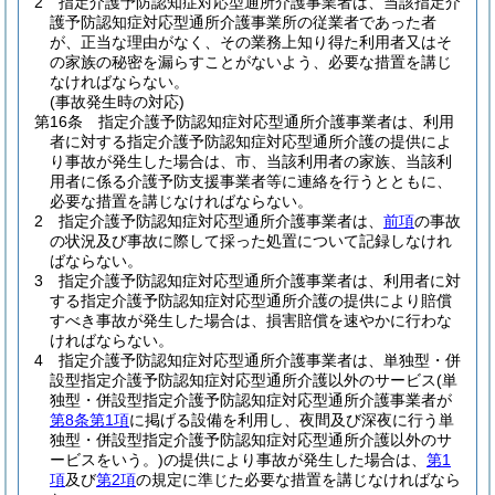
2
指定介護予防認知症対応型通所介護事業者は、当該指定介
護予防認知症対応型通所介護事業所の従業者であった者
が、正当な理由がなく、その業務上知り得た利用者又はそ
の家族の秘密を漏らすことがないよう、必要な措置を講じ
なければならない。
(事故発生時の対応)
第16条
指定介護予防認知症対応型通所介護事業者は、利用
者に対する指定介護予防認知症対応型通所介護の提供によ
り事故が発生した場合は、市、当該利用者の家族、当該利
用者に係る介護予防支援事業者等に連絡を行うとともに、
必要な措置を講じなければならない。
2
指定介護予防認知症対応型通所介護事業者は、
前項
の事故
の状況及び事故に際して採った処置について記録しなけれ
ばならない。
3
指定介護予防認知症対応型通所介護事業者は、利用者に対
する指定介護予防認知症対応型通所介護の提供により賠償
すべき事故が発生した場合は、損害賠償を速やかに行わな
ければならない。
4
指定介護予防認知症対応型通所介護事業者は、単独型・併
設型指定介護予防認知症対応型通所介護以外のサービス
(単
独型・併設型指定介護予防認知症対応型通所介護事業者が
第8条第1項
に掲げる設備を利用し、夜間及び深夜に行う単
独型・併設型指定介護予防認知症対応型通所介護以外のサ
ービスをいう。)
の提供により事故が発生した場合は、
第1
項
及び
第2項
の規定に準じた必要な措置を講じなければなら