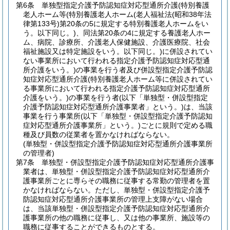
第6条
単独型指定介護予防認知症対応型通所介護
(特別養護
老人ホーム等
(特別養護老人ホーム
(老人福祉法
(昭和38年法
律第133号)
第20条の5に規定する特別養護老人ホームをい
う。以下同じ。)
、同法第20条の4に規定する養護老人ホー
ム、病院、診療所、介護老人保健施設、介護医療院、社会
福祉施設又は特定施設をいう。以下同じ。)
に併設されてい
ない事業所において行われる指定介護予防認知症対応型通
所介護をいう。)
の事業を行う者及び併設型指定介護予防認
知症対応型通所介護
(特別養護老人ホーム等に併設されてい
る事業所において行われる指定介護予防認知症対応型通所
介護をいう。)
の事業を行う者
(以下「単独型・併設型指定
介護予防認知症対応型通所介護事業者」という。)
は、当該
事業を行う事業所
(以下「単独型・併設型指定介護予防認知
症対応型通所介護事業所」という。)
ごとに規則で定める職
種及び員数の従業者を置かなければならない。
(単独型・併設型指定介護予防認知症対応型通所介護事業所
の管理者)
第7条
単独型・併設型指定介護予防認知症対応型通所介護事
業者は、単独型・併設型指定介護予防認知症対応型通所介
護事業所ごとに専らその職務に従事する常勤の管理者を置
かなければならない。
ただし、単独型・併設型指定介護予
防認知症対応型通所介護事業所の管理上支障がない場合
は、当該単独型・併設型指定介護予防認知症対応型通所介
護事業所の他の職務に従事し、又は他の事業所、施設等の
職務に従事することができるものとする。