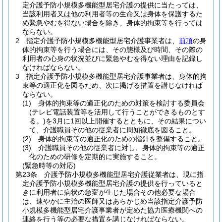
定介護予防小規模多機能型居宅介護の提供に当たっては、
当該利用者又は他の利用者等の生命又は身体を保護するた
め緊急やむを得ない場合を除き、身体的拘束等を行っては
ならない。
2
指定介護予防小規模多機能型居宅介護事業者は、
前項
の身
体的拘束等を行う場合には、その態様及び時間、その際の
利用者の心身の状況並びに緊急やむを得ない理由を記録し
なければならない。
3
指定介護予防小規模多機能型居宅介護事業者は、身体的拘
束等の適正化を図るため、次に掲げる措置を講じなければ
ならない。
(1)
身体的拘束等の適正化のための対策を検討する委員会
(テレビ電話装置等を活用して行うことができるものとす
る。)
を3月に1回以上開催するとともに、その結果につい
て、介護職員その他の従業者に周知徹底を図ること。
(2)
身体的拘束等の適正化のための指針を整備すること。
(3)
介護職員その他の従業者に対し、身体的拘束等の適正
化のための研修を定期的に実施すること。
(緊急時等の対応)
第23条
介護予防小規模多機能型居宅介護従業者は、現に指
定介護予防小規模多機能型居宅介護の提供を行っていると
きに利用者に病状の急変が生じた場合その他必要な場合
は、速やかに主治の医師又はあらかじめ当該指定介護予防
小規模多機能型居宅介護事業者が定めた協力医療機関への
連絡を行う等の必要な措置を講じなければならない。