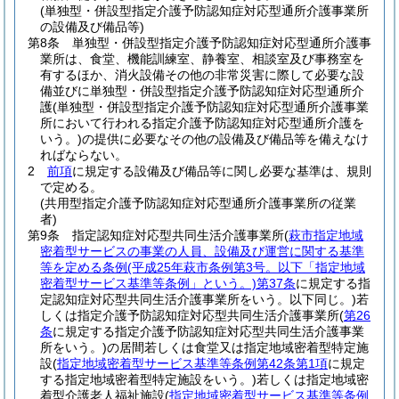
(単独型・併設型指定介護予防認知症対応型通所介護事業所
の設備及び備品等)
第8条
単独型・併設型指定介護予防認知症対応型通所介護事
業所は、食堂、機能訓練室、静養室、相談室及び事務室を
有するほか、消火設備その他の非常災害に際して必要な設
備並びに単独型・併設型指定介護予防認知症対応型通所介
護
(単独型・併設型指定介護予防認知症対応型通所介護事業
所において行われる指定介護予防認知症対応型通所介護を
いう。)
の提供に必要なその他の設備及び備品等を備えなけ
ればならない。
2
前項
に規定する設備及び備品等に関し必要な基準は、規則
で定める。
(共用型指定介護予防認知症対応型通所介護事業所の従業
者)
第9条
指定認知症対応型共同生活介護事業所
(
萩市指定地域
密着型サービスの事業の人員、設備及び運営に関する基準
等を定める条例
(平成25年萩市条例第3号。以下「指定地域
密着型サービス基準等条例」という。)
第37条
に規定する指
定認知症対応型共同生活介護事業所をいう。以下同じ。)
若
しくは指定介護予防認知症対応型共同生活介護事業所
(
第26
条
に規定する指定介護予防認知症対応型共同生活介護事業
所をいう。)
の居間若しくは食堂又は指定地域密着型特定施
設
(
指定地域密着型サービス基準等条例第42条第1項
に規定
する指定地域密着型特定施設をいう。)
若しくは指定地域密
着型介護老人福祉施設
(
指定地域密着型サービス基準等条例