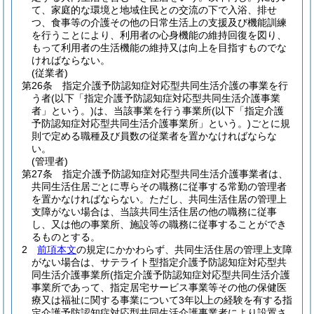
て、家庭的な環境と地域住民との交流の下で入浴、排せ
つ、食事等の介護その他の日常生活上の支援及び機能訓練
を行うことにより、利用者の心身機能の維持回復を図り、
もって利用者の生活機能の維持又は向上を目指すものでな
ければならない。
(従業者)
第26条
指定介護予防認知症対応型共同生活介護の事業を行
う者
(以下「指定介護予防認知症対応型共同生活介護事業
者」という。)
は、当該事業を行う事業所
(以下「指定介護
予防認知症対応型共同生活介護事業所」という。)
ごとに規
則で定める職種及び員数の従業者を置かなければならな
い。
(管理者)
第27条
指定介護予防認知症対応型共同生活介護事業者は、
共同生活住居ごとに専らその職務に従事する常勤の管理者
を置かなければならない。
ただし、共同生活住居の管理上
支障がない場合は、当該共同生活住居の他の職務に従事
し、又は他の事業所、施設等の職務に従事することができ
るものとする。
2
前項本文
の規定にかかわらず、共同生活住居の管理上支障
がない場合は、サテライト型指定介護予防認知症対応型共
同生活介護事業所
(指定介護予防認知症対応型共同生活介護
事業所であって、指定居宅サービス事業等その他の保健医
療又は福祉に関する事業について3年以上の経験を有する指
定介護予防認知症対応型共同生活介護事業者により設置さ