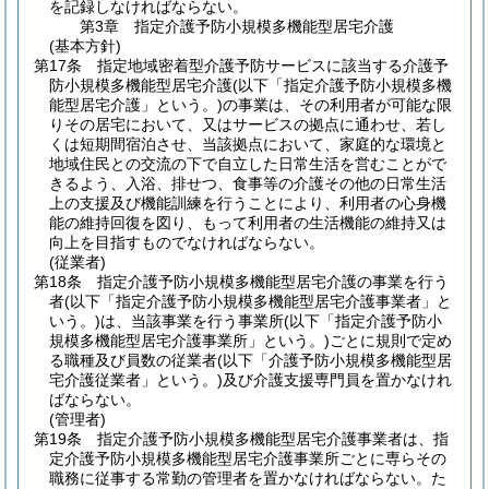
を記録しなければならない。
第3章
指定介護予防小規模多機能型居宅介護
(基本方針)
第17条
指定地域密着型介護予防サービスに該当する介護予
防小規模多機能型居宅介護
(以下「指定介護予防小規模多機
能型居宅介護」という。)
の事業は、その利用者が可能な限
りその居宅において、又はサービスの拠点に通わせ、若し
くは短期間宿泊させ、当該拠点において、家庭的な環境と
地域住民との交流の下で自立した日常生活を営むことがで
きるよう、入浴、排せつ、食事等の介護その他の日常生活
上の支援及び機能訓練を行うことにより、利用者の心身機
能の維持回復を図り、もって利用者の生活機能の維持又は
向上を目指すものでなければならない。
(従業者)
第18条
指定介護予防小規模多機能型居宅介護の事業を行う
者
(以下「指定介護予防小規模多機能型居宅介護事業者」と
いう。)
は、当該事業を行う事業所
(以下「指定介護予防小
規模多機能型居宅介護事業所」という。)
ごとに規則で定め
る職種及び員数の従業者
(以下「介護予防小規模多機能型居
宅介護従業者」という。)
及び介護支援専門員を置かなけれ
ばならない。
(管理者)
第19条
指定介護予防小規模多機能型居宅介護事業者は、指
定介護予防小規模多機能型居宅介護事業所ごとに専らその
職務に従事する常勤の管理者を置かなければならない。
た