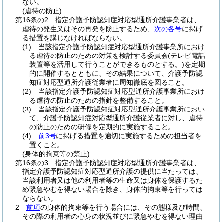
ない。
(虐待の防止)
第16条の2
指定介護予防認知症対応型通所介護事業者は、
虐待の発生又はその再発を防止するため、
次の各号
に掲げ
る措置を講じなければならない。
(1)
当該指定介護予防認知症対応型通所介護事業所におけ
る虐待の防止のための対策を検討する委員会
(テレビ電話
装置等を活用して行うことができるものとする。)
を定期
的に開催するとともに、その結果について、介護予防認
知症対応型通所介護従業者に周知徹底を図ること。
(2)
当該指定介護予防認知症対応型通所介護事業所におけ
る虐待の防止のための指針を整備すること。
(3)
当該指定介護予防認知症対応型通所介護事業所におい
て、介護予防認知症対応型通所介護従業者に対し、虐待
の防止のための研修を定期的に実施すること。
(4)
前3号
に掲げる措置を適切に実施するための担当者を
置くこと。
(身体的拘束等の禁止)
第16条の3
指定介護予防認知症対応型通所介護事業者は、
指定介護予防認知症対応型通所介護の提供に当たっては、
当該利用者又は他の利用者等の生命又は身体を保護するた
め緊急やむを得ない場合を除き、身体的拘束等を行っては
ならない。
2
前項
の身体的拘束等を行う場合には、その態様及び時間、
その際の利用者の心身の状況並びに緊急やむを得ない理由