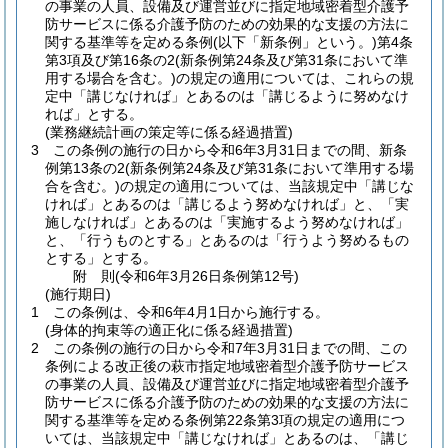
の事業の人員、設備及び運営並びに指定地域密着型介護予
防サービスに係る介護予防のための効果的な支援の方法に
関する基準等を定める条例
(以下「新条例」という。)
第4条
第3項及び第16条の2
(新条例第24条及び第31条において準
用する場合を含む。)
の規定の適用については、これらの規
定中「講じなければ」とあるのは「講じるように努めなけ
れば」とする。
(業務継続計画の策定等に係る経過措置)
3
この条例の施行の日から令和6年3月31日までの間、新条
例第13条の2
(新条例第24条及び第31条において準用する場
合を含む。)
の規定の適用については、当該規定中「講じな
ければ」とあるのは「講じるよう努めなければ」と、「実
施しなければ」とあるのは「実施するよう努めなければ」
と、「行うものとする」とあるのは「行うよう努めるもの
とする」とする。
附
則
(令和6年3月26日
条例第12号)
(施行期日)
1
この条例は、令和6年4月1日から施行する。
(身体的拘束等の適正化に係る経過措置)
2
この条例の施行の日から令和7年3月31日までの間、この
条例による改正後の萩市指定地域密着型介護予防サービス
の事業の人員、設備及び運営並びに指定地域密着型介護予
防サービスに係る介護予防のための効果的な支援の方法に
関する基準等を定める条例第22条第3項の規定の適用につ
いては、当該規定中「講じなければ」とあるのは、「講じ