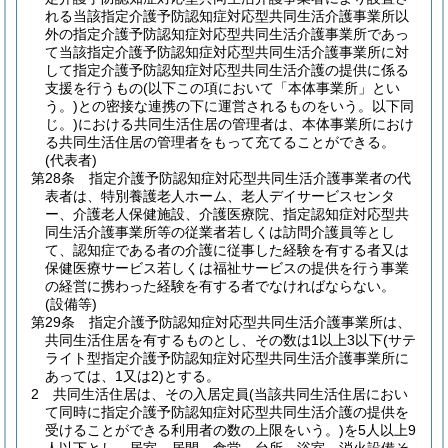
れる当該指定介護予防認知症対応型共同生活介護事業所以
外の指定介護予防認知症対応型共同生活介護事業所であっ
て当該指定介護予防認知症対応型共同生活介護事業所に対
して指定介護予防認知症対応型共同生活介護の提供に係る
支援を行うもの
(以下この項において「本体事業所」とい
う。)
との密接な連携の下に運営されるものをいう。以下同
じ。)
における共同生活住居の管理者は、本体事業所におけ
る共同生活住居の管理者をもって充てることができる。
(代表者)
第28条
指定介護予防認知症対応型共同生活介護事業者の代
表者は、特別養護老人ホーム、老人デイサービスセンタ
ー、介護老人保健施設、介護医療院、指定認知症対応型共
同生活介護事業所等の従業者若しくは訪問介護員等とし
て、認知症である者の介護に従事した経験を有する者又は
保健医療サービス若しくは福祉サービスの提供を行う事業
の経営に携わった経験を有する者でなければならない。
(設備等)
第29条
指定介護予防認知症対応型共同生活介護事業所は、
共同生活住居を有するものとし、その数は1以上3以下
(サテ
ライト型指定介護予防認知症対応型共同生活介護事業所に
あっては、1又は2)
とする。
2
共同生活住居は、その入居定員
(当該共同生活住居におい
て同時に指定介護予防認知症対応型共同生活介護の提供を
受けることができる利用者の数の上限をいう。)
を5人以上9