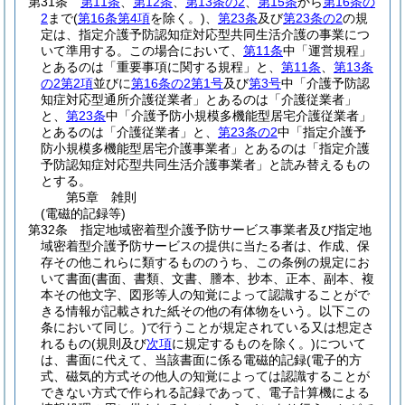
第31条
第11条
、
第12条
、
第13条の2
、
第15条
から
第16条の
2
まで
(
第16条第4項
を除く。)
、
第23条
及び
第23条の2
の規
定は、指定介護予防認知症対応型共同生活介護の事業につ
いて準用する。
この場合において、
第11条
中「運営規程」
とあるのは「重要事項に関する規程」と、
第11条
、
第13条
の2第2項
並びに
第16条の2第1号
及び
第3号
中「介護予防認
知症対応型通所介護従業者」とあるのは「介護従業者」
と、
第23条
中「介護予防小規模多機能型居宅介護従業者」
とあるのは「介護従業者」と、
第23条の2
中「指定介護予
防小規模多機能型居宅介護事業者」とあるのは「指定介護
予防認知症対応型共同生活介護事業者」と読み替えるもの
とする。
第5章
雑則
(電磁的記録等)
第32条
指定地域密着型介護予防サービス事業者及び指定地
域密着型介護予防サービスの提供に当たる者は、作成、保
存その他これらに類するもののうち、この条例の規定にお
いて書面
(書面、書類、文書、謄本、抄本、正本、副本、複
本その他文字、図形等人の知覚によって認識することがで
きる情報が記載された紙その他の有体物をいう。以下この
条において同じ。)
で行うことが規定されている又は想定さ
れるもの
(規則及び
次項
に規定するものを除く。)
について
は、書面に代えて、当該書面に係る電磁的記録
(電子的方
式、磁気的方式その他人の知覚によっては認識することが
できない方式で作られる記録であって、電子計算機による