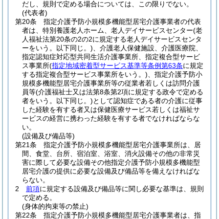
だし、規則で定める場合については、この限りでない。
(代表者)
第20条
指定介護予防小規模多機能型居宅介護事業者の代表
者は、特別養護老人ホーム、老人デイサービスセンター
(老
人福祉法第20条の2の2に規定する老人デイサービスセンタ
ーをいう。以下同じ。)
、介護老人保健施設、介護医療院、
指定認知症対応型共同生活介護事業所、指定複合型サービ
ス事業所
(
指定地域密着型サービス基準等条例第63条
に規定
する指定複合型サービス事業所をいう。)
、指定介護予防小
規模多機能型居宅介護事業所等の従業者若しくは訪問介護
員等
(介護福祉士又は法第8条第2項に規定する政令で定める
者をいう。以下同じ。)
として認知症である者の介護に従事
した経験を有する者又は保健医療サービス若しくは福祉サ
ービスの経営に携わった経験を有する者でなければならな
い。
(設備及び備品等)
第21条
指定介護予防小規模多機能型居宅介護事業所は、居
間、食堂、台所、宿泊室、浴室、消火設備その他の非常災
害に際して必要な設備その他指定介護予防小規模多機能型
居宅介護の提供に必要な設備及び備品等を備えなければな
らない。
2
前項
に規定する設備及び備品等に関し必要な基準は、規則
で定める。
(身体的拘束等の禁止)
第22条
指定介護予防小規模多機能型居宅介護事業者は、指