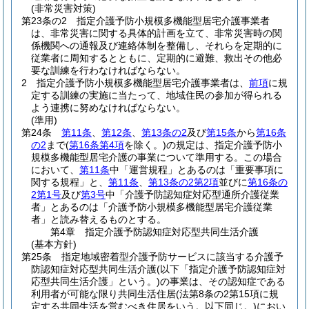
(非常災害対策)
第23条の2
指定介護予防小規模多機能型居宅介護事業者
は、非常災害に関する具体的計画を立て、非常災害時の関
係機関への通報及び連絡体制を整備し、それらを定期的に
従業者に周知するとともに、定期的に避難、救出その他必
要な訓練を行わなければならない。
2
指定介護予防小規模多機能型居宅介護事業者は、
前項
に規
定する訓練の実施に当たって、地域住民の参加が得られる
よう連携に努めなければならない。
(準用)
第24条
第11条
、
第12条
、
第13条の2
及び
第15条
から
第16条
の2
まで
(
第16条第4項
を除く。)
の規定は、指定介護予防小
規模多機能型居宅介護の事業について準用する。
この場合
において、
第11条
中「運営規程」とあるのは「重要事項に
関する規程」と、
第11条
、
第13条の2第2項
並びに
第16条の
2第1号
及び
第3号
中「介護予防認知症対応型通所介護従業
者」とあるのは「介護予防小規模多機能型居宅介護従業
者」と読み替えるものとする。
第4章
指定介護予防認知症対応型共同生活介護
(基本方針)
第25条
指定地域密着型介護予防サービスに該当する介護予
防認知症対応型共同生活介護
(以下「指定介護予防認知症対
応型共同生活介護」という。)
の事業は、その認知症である
利用者が可能な限り共同生活住居
(法第8条の2第15項に規
定する共同生活を営むべき住居をいう。以下同じ。)
におい