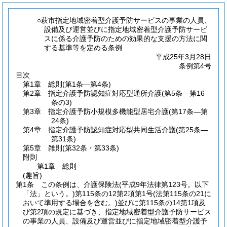
○萩市指定地域密着型介護予防サービスの事業の人員、
設備及び運営並びに指定地域密着型介護予防サービ
スに係る介護予防のための効果的な支援の方法に関
する基準等を定める条例
平成25年3月28日
条例第4号
目次
第1章
総則
(第1条―第4条)
第2章
指定介護予防認知症対応型通所介護
(第5条―第16
条の3)
第3章
指定介護予防小規模多機能型居宅介護
(第17条―第
24条)
第4章
指定介護予防認知症対応型共同生活介護
(第25条―
第31条)
第5章
雑則
(第32条・第33条)
附則
第1章
総則
(趣旨)
第1条
この条例は、介護保険法
(平成9年法律第123号。以下
「法」という。)
第115条の12第2項第1号
(法第115条の21に
おいて準用する場合を含む。)
並びに第115条の14第1項及
び第2項の規定に基づき、指定地域密着型介護予防サービス
の事業の人員、設備及び運営並びに指定地域密着型介護予