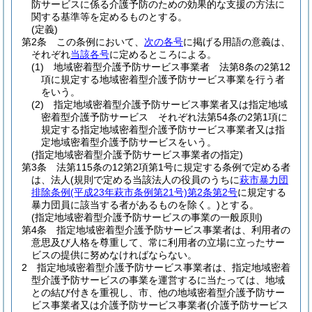
防サービスに係る介護予防のための効果的な支援の方法に
関する基準等を定めるものとする。
(定義)
第2条
この条例において、
次の各号
に掲げる用語の意義は、
それぞれ
当該各号
に定めるところによる。
(1)
地域密着型介護予防サービス事業者 法第8条の2第12
項に規定する地域密着型介護予防サービス事業を行う者
をいう。
(2)
指定地域密着型介護予防サービス事業者又は指定地域
密着型介護予防サービス それぞれ法第54条の2第1項に
規定する指定地域密着型介護予防サービス事業者又は指
定地域密着型介護予防サービスをいう。
(指定地域密着型介護予防サービス事業者の指定)
第3条
法第115条の12第2項第1号に規定する条例で定める者
は、法人
(規則で定める当該法人の役員のうちに
萩市暴力団
排除条例
(平成23年萩市条例第21号)
第2条第2号
に規定する
暴力団員に該当する者があるものを除く。)
とする。
(指定地域密着型介護予防サービスの事業の一般原則)
第4条
指定地域密着型介護予防サービス事業者は、利用者の
意思及び人格を尊重して、常に利用者の立場に立ったサー
ビスの提供に努めなければならない。
2
指定地域密着型介護予防サービス事業者は、指定地域密着
型介護予防サービスの事業を運営するに当たっては、地域
との結び付きを重視し、市、他の地域密着型介護予防サー
ビス事業者又は介護予防サービス事業者
(介護予防サービス