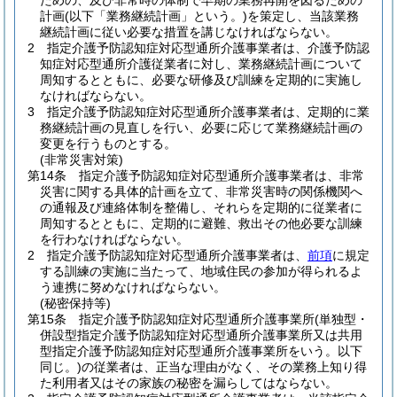
ための、及び非常時の体制で早期の業務再開を図るための
計画
(以下「業務継続計画」という。)
を策定し、当該業務
継続計画に従い必要な措置を講じなければならない。
2
指定介護予防認知症対応型通所介護事業者は、介護予防認
知症対応型通所介護従業者に対し、業務継続計画について
周知するとともに、必要な研修及び訓練を定期的に実施し
なければならない。
3
指定介護予防認知症対応型通所介護事業者は、定期的に業
務継続計画の見直しを行い、必要に応じて業務継続計画の
変更を行うものとする。
(非常災害対策)
第14条
指定介護予防認知症対応型通所介護事業者は、非常
災害に関する具体的計画を立て、非常災害時の関係機関へ
の通報及び連絡体制を整備し、それらを定期的に従業者に
周知するとともに、定期的に避難、救出その他必要な訓練
を行わなければならない。
2
指定介護予防認知症対応型通所介護事業者は、
前項
に規定
する訓練の実施に当たって、地域住民の参加が得られるよ
う連携に努めなければならない。
(秘密保持等)
第15条
指定介護予防認知症対応型通所介護事業所
(単独型・
併設型指定介護予防認知症対応型通所介護事業所又は共用
型指定介護予防認知症対応型通所介護事業所をいう。以下
同じ。)
の従業者は、正当な理由がなく、その業務上知り得
た利用者又はその家族の秘密を漏らしてはならない。