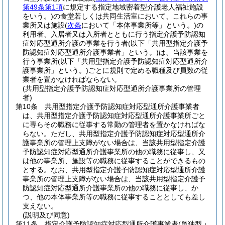
第49条第1項
に規定する指定地域密着型介護老人福祉施設
をいう。)
の食堂若しくは共同生活室において、これらの事
業所又は施設
(
次条
において「本体事業所等」という。)
の
利用者、入居者又は入所者とともに行う指定介護予防認知
症対応型通所介護の事業を行う者
(以下「共用型指定介護予
防認知症対応型通所介護事業者」という。)
は、当該事業を
行う事業所
(以下「共用型指定介護予防認知症対応型通所介
護事業所」という。)
ごとに規則で定める職種及び員数の従
業者を置かなければならない。
(共用型指定介護予防認知症対応型通所介護事業所の管理
者)
第10条
共用型指定介護予防認知症対応型通所介護事業者
は、共用型指定介護予防認知症対応型通所介護事業所ごと
に専らその職務に従事する常勤の管理者を置かなければな
らない。
ただし、共用型指定介護予防認知症対応型通所介
護事業所の管理上支障がない場合は、当該共用型指定介護
予防認知症対応型通所介護事業所の他の職務に従事し、又
は他の事業所、施設等の職務に従事することができるもの
とする。
なお、共用型指定介護予防認知症対応型通所介護
事業所の管理上支障がない場合は、当該共用型指定介護予
防認知症対応型通所介護事業所の他の職務に従事し、か
つ、他の本体事業所等の職務に従事することとしても差し
支えない。
(説明及び同意)
第11条
指定介護予防認知症対応型通所介護事業者
(単独型・