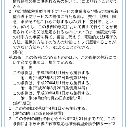
情報処理の用に供されるものをいう。)
により行うことがで
きる。
2
指定地域密着型介護予防サービス事業者及び指定地域密着
型介護予防サービスの提供に当たる者は、交付、説明、同
意、承諾その他これらに類するもの
(以下「交付等」とい
う。)
のうち、この条例の規定において書面で行うことが規
定されている又は想定されるものについては、当該交付等
の相手方の承諾を得て、書面に代えて、電磁的方法
(電子的
方法、磁気的方法その他人の知覚によって認識することが
できない方法をいう。)
によることができる。
(委任)
第33条
この条例に定めるもののほか、この条例の施行につ
いて必要な事項は、規則で定める。
附
則
この条例は、平成25年4月1日から施行する。
附
則
(平成27年3月27日
条例第18号)
この条例は、平成27年4月1日から施行する。
附
則
(平成30年3月26日
条例第14号)
この条例は、平成30年4月1日から施行する。
附
則
(令和3年3月25日
条例第7号)
(施行期日)
1
この条例は令和3年4月1日から施行する。
(虐待の防止に係る経過措置)
2
この条例の施行の日から令和6年3月31日までの間、この
条例による改正後の萩市指定地域密着型介護予防サービス