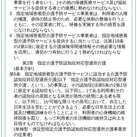
事業を行う者をいう。)
その他の保健医療サービス及び福祉
サービスを提供する者との連携に努めなければならない。
3
指定地域密着型介護予防サービス事業者は、利用者の人権
の擁護、虐待の防止等のため、必要な体制の整備を行うと
ともに、その従業者に対し、研修を実施する等の措置を講
じなければならない。
4
指定地域密着型介護予防サービス事業者は、指定地域密着
型介護予防サービスを提供するに当たっては、法第118条
の2第1項に規定する介護保険等関連情報その他必要な情報
を活用し、適切かつ有効に行うよう努めなければならな
い。
第2章
指定介護予防認知症対応型通所介護
(基本方針)
第5条
指定地域密着型介護予防サービスに該当する介護予防
認知症対応型通所介護
(以下「指定介護予防認知症対応型通
所介護」という。)
の事業は、その認知症
(法第5条の2第1項
に規定する認知症をいう。以下同じ。)
である利用者
(その
者の認知症の原因となる疾患が急性の状態にある者を除
く。以下同じ。)
が可能な限りその居宅において、自立した
日常生活を営むことができるよう、必要な日常生活上の支
援及び機能訓練を行うことにより、利用者の心身機能の維
持回復を図り、もって利用者の生活機能の維持又は向上を
目指すものでなければならない。
(単独型・併設型指定介護予防認知症対応型通所介護事業所
の従業者)