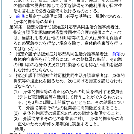
人以下とし、居室、居間、食堂、台所、浴室、消火設備そ
の他の非常災害に際して必要な設備その他利用者が日常生
活を営む上で必要な設備を設けるものとする。
3
前項
に規定する設備に関し必要な基準は、規則で定める。
(身体的拘束等の禁止)
第30条
指定介護予防認知症対応型共同生活介護事業者は、
指定介護予防認知症対応型共同生活介護の提供に当たって
は、当該利用者又は他の利用者等の生命又は身体を保護す
るため緊急やむを得ない場合を除き、身体的拘束等を行っ
てはならない。
2
指定介護予防認知症対応型共同生活介護事業者は、
前項
の
身体的拘束等を行う場合には、その態様及び時間、その際
の利用者の心身の状況並びに緊急やむを得ない理由を記録
しなければならない。
3
指定介護予防認知症対応型共同生活介護事業者は、身体的
拘束等の適正化を図るため、次に掲げる措置を講じなけれ
ばならない。
(1)
身体的拘束等の適正化のための対策を検討する委員会
(テレビ電話装置等を活用して行うことができるものとす
る。)
を3月に1回以上開催するとともに、その結果につい
て、介護従業者その他の従業者に周知徹底を図ること。
(2)
身体的拘束等の適正化のための指針を整備すること。
(3)
介護従業者その他の事業者に対し、身体的拘束等の適
正化のための研修を定期的に実施すること。
(準用)