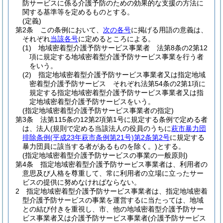
防サービスに係る介護予防のための効果的な支援の方法に
関する基準等を定めるものとする。
(定義)
第2条
この条例において、
次の各号
に掲げる用語の意義は、
それぞれ
当該各号
に定めるところによる。
(1)
地域密着型介護予防サービス事業者 法第8条の2第12
項に規定する地域密着型介護予防サービス事業を行う者
をいう。
(2)
指定地域密着型介護予防サービス事業者又は指定地域
密着型介護予防サービス それぞれ法第54条の2第1項に
規定する指定地域密着型介護予防サービス事業者又は指
定地域密着型介護予防サービスをいう。
(指定地域密着型介護予防サービス事業者の指定)
第3条
法第115条の12第2項第1号に規定する条例で定める者
は、法人
(規則で定める当該法人の役員のうちに
萩市暴力団
排除条例
(平成23年萩市条例第21号)
第2条第2号
に規定する
暴力団員に該当する者があるものを除く。)
とする。
(指定地域密着型介護予防サービスの事業の一般原則)
第4条
指定地域密着型介護予防サービス事業者は、利用者の
意思及び人格を尊重して、常に利用者の立場に立ったサー
ビスの提供に努めなければならない。
2
指定地域密着型介護予防サービス事業者は、指定地域密着
型介護予防サービスの事業を運営するに当たっては、地域
との結び付きを重視し、市、他の地域密着型介護予防サー
ビス事業者又は介護予防サービス事業者
(介護予防サービス