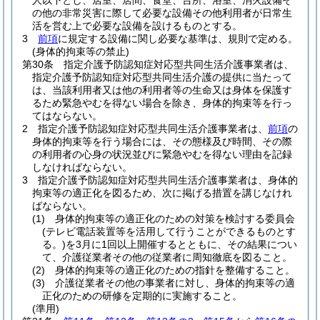
人以下とし、居室、居間、食堂、台所、浴室、消火設備そ
の他の非常災害に際して必要な設備その他利用者が日常生
活を営む上で必要な設備を設けるものとする。
3
前項
に規定する設備に関し必要な基準は、規則で定める。
(身体的拘束等の禁止)
第30条
指定介護予防認知症対応型共同生活介護事業者は、
指定介護予防認知症対応型共同生活介護の提供に当たって
は、当該利用者又は他の利用者等の生命又は身体を保護す
るため緊急やむを得ない場合を除き、身体的拘束等を行っ
てはならない。
2
指定介護予防認知症対応型共同生活介護事業者は、
前項
の
身体的拘束等を行う場合には、その態様及び時間、その際
の利用者の心身の状況並びに緊急やむを得ない理由を記録
しなければならない。
3
指定介護予防認知症対応型共同生活介護事業者は、身体的
拘束等の適正化を図るため、次に掲げる措置を講じなけれ
ばならない。
(1)
身体的拘束等の適正化のための対策を検討する委員会
(テレビ電話装置等を活用して行うことができるものとす
る。)
を3月に1回以上開催するとともに、その結果につい
て、介護従業者その他の従業者に周知徹底を図ること。
(2)
身体的拘束等の適正化のための指針を整備すること。
(3)
介護従業者その他の事業者に対し、身体的拘束等の適
正化のための研修を定期的に実施すること。
(準用)