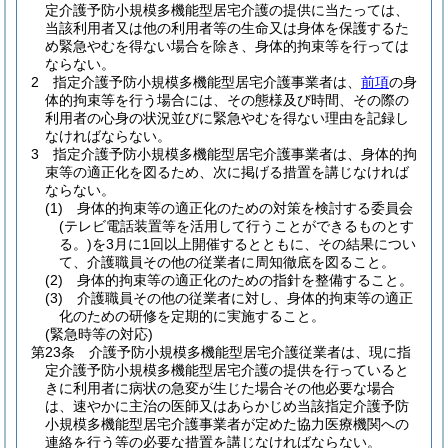
定介護予防小規模多機能型居宅介護の提供に当たっては、
当該利用者又は他の利用者等の生命又は身体を保護するた
め緊急やむを得ない場合を除き、身体的拘束等を行っては
ならない。
2
指定介護予防小規模多機能型居宅介護事業者は、
前項
の身
体的拘束等を行う場合には、その態様及び時間、その際の
利用者の心身の状況並びに緊急やむを得ない理由を記録し
なければならない。
3
指定介護予防小規模多機能型居宅介護事業者は、身体的拘
束等の適正化を図るため、次に掲げる措置を講じなければ
ならない。
(1)
身体的拘束等の適正化のための対策を検討する委員会
(テレビ電話装置等を活用して行うことができるものとす
る。)
を3月に1回以上開催するとともに、その結果につい
て、介護職員その他の従業者に周知徹底を図ること。
(2)
身体的拘束等の適正化のための指針を整備すること。
(3)
介護職員その他の従業者に対し、身体的拘束等の適正
化のための研修を定期的に実施すること。
(緊急時等の対応)
第23条
介護予防小規模多機能型居宅介護従業者は、現に指
定介護予防小規模多機能型居宅介護の提供を行っていると
きに利用者に病状の急変が生じた場合その他必要な場合
は、速やかに主治の医師又はあらかじめ当該指定介護予防
小規模多機能型居宅介護事業者が定めた協力医療機関への
連絡を行う等の必要な措置を講じなければならない。