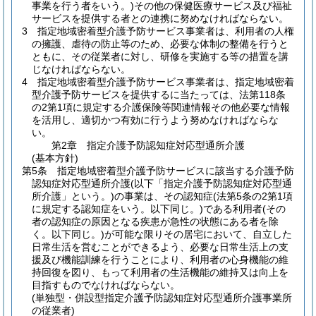
事業を行う者をいう。)
その他の保健医療サービス及び福祉
サービスを提供する者との連携に努めなければならない。
3
指定地域密着型介護予防サービス事業者は、利用者の人権
の擁護、虐待の防止等のため、必要な体制の整備を行うと
ともに、その従業者に対し、研修を実施する等の措置を講
じなければならない。
4
指定地域密着型介護予防サービス事業者は、指定地域密着
型介護予防サービスを提供するに当たっては、法第118条
の2第1項に規定する介護保険等関連情報その他必要な情報
を活用し、適切かつ有効に行うよう努めなければならな
い。
第2章
指定介護予防認知症対応型通所介護
(基本方針)
第5条
指定地域密着型介護予防サービスに該当する介護予防
認知症対応型通所介護
(以下「指定介護予防認知症対応型通
所介護」という。)
の事業は、その認知症
(法第5条の2第1項
に規定する認知症をいう。以下同じ。)
である利用者
(その
者の認知症の原因となる疾患が急性の状態にある者を除
く。以下同じ。)
が可能な限りその居宅において、自立した
日常生活を営むことができるよう、必要な日常生活上の支
援及び機能訓練を行うことにより、利用者の心身機能の維
持回復を図り、もって利用者の生活機能の維持又は向上を
目指すものでなければならない。
(単独型・併設型指定介護予防認知症対応型通所介護事業所
の従業者)