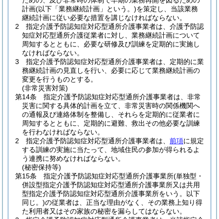
ための、及び非常時の体制で早期の業務再開を図るための
計画
(以下「業務継続計画」という。)
を策定し、当該業務
継続計画に従い必要な措置を講じなければならない。
2
指定介護予防認知症対応型通所介護事業者は、介護予防認
知症対応型通所介護従業者に対し、業務継続計画について
周知するとともに、必要な研修及び訓練を定期的に実施し
なければならない。
3
指定介護予防認知症対応型通所介護事業者は、定期的に業
務継続計画の見直しを行い、必要に応じて業務継続計画の
変更を行うものとする。
(非常災害対策)
第14条
指定介護予防認知症対応型通所介護事業者は、非常
災害に関する具体的計画を立て、非常災害時の関係機関へ
の通報及び連絡体制を整備し、それらを定期的に従業者に
周知するとともに、定期的に避難、救出その他必要な訓練
を行わなければならない。
2
指定介護予防認知症対応型通所介護事業者は、
前項
に規定
する訓練の実施に当たって、地域住民の参加が得られるよ
う連携に努めなければならない。
(秘密保持等)
第15条
指定介護予防認知症対応型通所介護事業所
(単独型・
併設型指定介護予防認知症対応型通所介護事業所又は共用
型指定介護予防認知症対応型通所介護事業所をいう。以下
同じ。)
の従業者は、正当な理由がなく、その業務上知り得
た利用者又はその家族の秘密を漏らしてはならない。