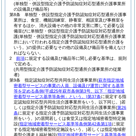
(単独型・併設型指定介護予防認知症対応型通所介護事業所
の設備及び備品等)
第8条
単独型・併設型指定介護予防認知症対応型通所介護事
業所は、食堂、機能訓練室、静養室、相談室及び事務室を
有するほか、消火設備その他の非常災害に際して必要な設
備並びに単独型・併設型指定介護予防認知症対応型通所介
護
(単独型・併設型指定介護予防認知症対応型通所介護事業
所において行われる指定介護予防認知症対応型通所介護を
いう。)
の提供に必要なその他の設備及び備品等を備えなけ
ればならない。
2
前項
に規定する設備及び備品等に関し必要な基準は、規則
で定める。
(共用型指定介護予防認知症対応型通所介護事業所の従業
者)
第9条
指定認知症対応型共同生活介護事業所
(
萩市指定地域
密着型サービスの事業の人員、設備及び運営に関する基準
等を定める条例
(平成25年萩市条例第3号。以下「指定地域
密着型サービス基準等条例」という。)
第37条
に規定する指
定認知症対応型共同生活介護事業所をいう。以下同じ。)
若
しくは指定介護予防認知症対応型共同生活介護事業所
(
第26
条
に規定する指定介護予防認知症対応型共同生活介護事業
所をいう。)
の居間若しくは食堂又は指定地域密着型特定施
設
(
指定地域密着型サービス基準等条例第42条第1項
に規定
する指定地域密着型特定施設をいう。)
若しくは指定地域密
着型介護老人福祉施設
(
指定地域密着型サービス基準等条例