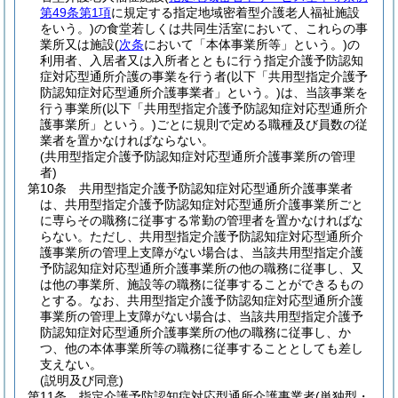
第49条第1項
に規定する指定地域密着型介護老人福祉施設
をいう。)
の食堂若しくは共同生活室において、これらの事
業所又は施設
(
次条
において「本体事業所等」という。)
の
利用者、入居者又は入所者とともに行う指定介護予防認知
症対応型通所介護の事業を行う者
(以下「共用型指定介護予
防認知症対応型通所介護事業者」という。)
は、当該事業を
行う事業所
(以下「共用型指定介護予防認知症対応型通所介
護事業所」という。)
ごとに規則で定める職種及び員数の従
業者を置かなければならない。
(共用型指定介護予防認知症対応型通所介護事業所の管理
者)
第10条
共用型指定介護予防認知症対応型通所介護事業者
は、共用型指定介護予防認知症対応型通所介護事業所ごと
に専らその職務に従事する常勤の管理者を置かなければな
らない。
ただし、共用型指定介護予防認知症対応型通所介
護事業所の管理上支障がない場合は、当該共用型指定介護
予防認知症対応型通所介護事業所の他の職務に従事し、又
は他の事業所、施設等の職務に従事することができるもの
とする。
なお、共用型指定介護予防認知症対応型通所介護
事業所の管理上支障がない場合は、当該共用型指定介護予
防認知症対応型通所介護事業所の他の職務に従事し、か
つ、他の本体事業所等の職務に従事することとしても差し
支えない。
(説明及び同意)
第11条
指定介護予防認知症対応型通所介護事業者
(単独型・