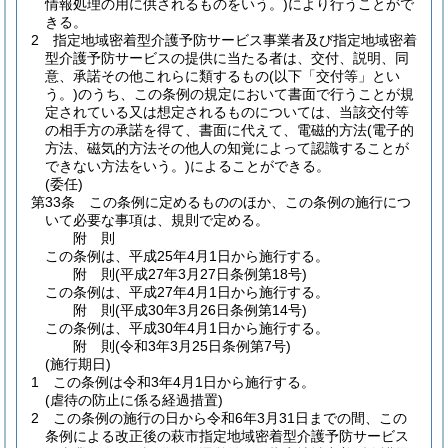
情報処理の用に供されるものをいう。)
により行うことがで
きる。
2
指定地域密着型介護予防サービス事業者及び指定地域密着
型介護予防サービスの提供に当たる者は、交付、説明、同
意、承諾その他これらに類するもの
(以下「交付等」とい
う。)
のうち、この条例の規定において書面で行うことが規
定されている又は想定されるものについては、当該交付等
の相手方の承諾を得て、書面に代えて、電磁的方法
(電子的
方法、磁気的方法その他人の知覚によって認識することが
できない方法をいう。)
によることができる。
(委任)
第33条
この条例に定めるもののほか、この条例の施行につ
いて必要な事項は、規則で定める。
附
則
この条例は、平成25年4月1日から施行する。
附
則
(平成27年3月27日
条例第18号)
この条例は、平成27年4月1日から施行する。
附
則
(平成30年3月26日
条例第14号)
この条例は、平成30年4月1日から施行する。
附
則
(令和3年3月25日
条例第7号)
(施行期日)
1
この条例は令和3年4月1日から施行する。
(虐待の防止に係る経過措置)
2
この条例の施行の日から令和6年3月31日までの間、この
条例による改正後の萩市指定地域密着型介護予防サービス