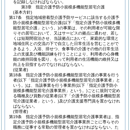
を記録しなければならない。
第3章
指定介護予防小規模多機能型居宅介護
(基本方針)
第17条
指定地域密着型介護予防サービスに該当する介護予
防小規模多機能型居宅介護
(以下「指定介護予防小規模多機
能型居宅介護」という。)
の事業は、その利用者が可能な限
りその居宅において、又はサービスの拠点に通わせ、若し
くは短期間宿泊させ、当該拠点において、家庭的な環境と
地域住民との交流の下で自立した日常生活を営むことがで
きるよう、入浴、排せつ、食事等の介護その他の日常生活
上の支援及び機能訓練を行うことにより、利用者の心身機
能の維持回復を図り、もって利用者の生活機能の維持又は
向上を目指すものでなければならない。
(従業者)
第18条
指定介護予防小規模多機能型居宅介護の事業を行う
者
(以下「指定介護予防小規模多機能型居宅介護事業者」と
いう。)
は、当該事業を行う事業所
(以下「指定介護予防小
規模多機能型居宅介護事業所」という。)
ごとに規則で定め
る職種及び員数の従業者
(以下「介護予防小規模多機能型居
宅介護従業者」という。)
及び介護支援専門員を置かなけれ
ばならない。
(管理者)
第19条
指定介護予防小規模多機能型居宅介護事業者は、指
定介護予防小規模多機能型居宅介護事業所ごとに専らその
職務に従事する常勤の管理者を置かなければならない。
た