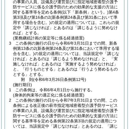
の事業の人員、設備及び運営並びに指定地域密着型介護予
防サービスに係る介護予防のための効果的な支援の方法に
関する基準等を定める条例
(以下「新条例」という。)
第4条
第3項及び第16条の2
(新条例第24条及び第31条において準
用する場合を含む。)
の規定の適用については、これらの規
定中「講じなければ」とあるのは「講じるように努めなけ
れば」とする。
(業務継続計画の策定等に係る経過措置)
3
この条例の施行の日から令和6年3月31日までの間、新条
例第13条の2
(新条例第24条及び第31条において準用する場
合を含む。)
の規定の適用については、当該規定中「講じな
ければ」とあるのは「講じるよう努めなければ」と、「実
施しなければ」とあるのは「実施するよう努めなければ」
と、「行うものとする」とあるのは「行うよう努めるもの
とする」とする。
附
則
(令和6年3月26日
条例第12号)
(施行期日)
1
この条例は、令和6年4月1日から施行する。
(身体的拘束等の適正化に係る経過措置)
2
この条例の施行の日から令和7年3月31日までの間、この
条例による改正後の萩市指定地域密着型介護予防サービス
の事業の人員、設備及び運営並びに指定地域密着型介護予
防サービスに係る介護予防のための効果的な支援の方法に
関する基準等を定める条例第22条第3項の規定の適用につ
いては、当該規定中「講じなければ」とあるのは、「講じ