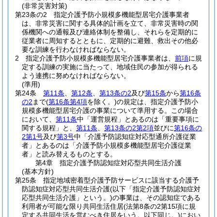
(非常災害対策)
第23条の2
指定介護予防小規模多機能型居宅介護事業者
は、非常災害に関する具体的計画を立て、非常災害時の関
係機関への通報及び連絡体制を整備し、それらを定期的に
従業者に周知するとともに、定期的に避難、救出その他必
要な訓練を行わなければならない。
2
指定介護予防小規模多機能型居宅介護事業者は、
前項
に規
定する訓練の実施に当たって、地域住民の参加が得られる
よう連携に努めなければならない。
(準用)
第24条
第11条
、
第12条
、
第13条の2
及び
第15条
から
第16条
の2
まで
(
第16条第4項
を除く。)
の規定は、指定介護予防小
規模多機能型居宅介護の事業について準用する。
この場合
において、
第11条
中「運営規程」とあるのは「重要事項に
関する規程」と、
第11条
、
第13条の2第2項
並びに
第16条の
2第1号
及び
第3号
中「介護予防認知症対応型通所介護従業
者」とあるのは「介護予防小規模多機能型居宅介護従業
者」と読み替えるものとする。
第4章
指定介護予防認知症対応型共同生活介護
(基本方針)
第25条
指定地域密着型介護予防サービスに該当する介護予
防認知症対応型共同生活介護
(以下「指定介護予防認知症対
応型共同生活介護」という。)
の事業は、その認知症である
利用者が可能な限り共同生活住居
(法第8条の2第15項に規
定する共同生活を営むべき住居をいう。以下同じ。)
におい