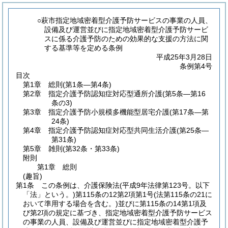
○萩市指定地域密着型介護予防サービスの事業の人員、
設備及び運営並びに指定地域密着型介護予防サービ
スに係る介護予防のための効果的な支援の方法に関
する基準等を定める条例
平成25年3月28日
条例第4号
目次
第1章
総則
(第1条―第4条)
第2章
指定介護予防認知症対応型通所介護
(第5条―第16
条の3)
第3章
指定介護予防小規模多機能型居宅介護
(第17条―第
24条)
第4章
指定介護予防認知症対応型共同生活介護
(第25条―
第31条)
第5章
雑則
(第32条・第33条)
附則
第1章
総則
(趣旨)
第1条
この条例は、介護保険法
(平成9年法律第123号。以下
「法」という。)
第115条の12第2項第1号
(法第115条の21に
おいて準用する場合を含む。)
並びに第115条の14第1項及
び第2項の規定に基づき、指定地域密着型介護予防サービス
の事業の人員、設備及び運営並びに指定地域密着型介護予