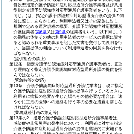
併設型指定介護予防認知症対応型通所介護事業者及び共用
型指定介護予防認知症対応型通所介護事業者をいう。以下
同じ。)
は、指定介護予防認知症対応型通所介護の提供の開
始に際し、あらかじめ、利用申込者又はその家族に対し、
規則で定める運営規程の概要、介護予防認知症対応型通所
介護従業者
(
第6条
又は
第9条
の従業者をいう。以下同じ。)
の勤務の体制その他の利用申込者のサービスの選択に資す
ると認められる重要事項を記した文書を交付して説明を行
い、当該提供の開始について利用申込者の同意を得なけれ
ばならない。
(提供拒否の禁止)
第12条
指定介護予防認知症対応型通所介護事業者は、正当
な理由なく指定介護予防認知症対応型通所介護の提供を拒
んではならない。
(緊急時等の対応)
第13条
介護予防認知症対応型通所介護従業者は、現に指定
介護予防認知症対応型通所介護の提供を行っているときに
利用者に病状の急変が生じた場合その他必要な場合は、速
やかに主治の医師への連絡を行う等の必要な措置を講じな
ければならない。
(業務継続計画の策定等)
第13条の2
指定介護予防認知症対応型通所介護事業者は、
感染症や非常災害の発生時において、利用者に対する指定
介護予防認知症対応型通所介護の提供を継続的に実施する