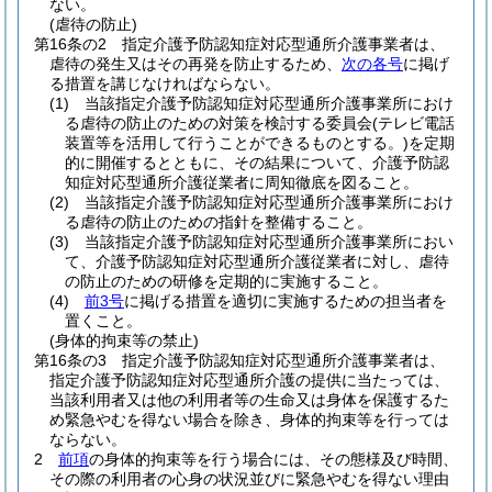
ない。
(虐待の防止)
第16条の2
指定介護予防認知症対応型通所介護事業者は、
虐待の発生又はその再発を防止するため、
次の各号
に掲げ
る措置を講じなければならない。
(1)
当該指定介護予防認知症対応型通所介護事業所におけ
る虐待の防止のための対策を検討する委員会
(テレビ電話
装置等を活用して行うことができるものとする。)
を定期
的に開催するとともに、その結果について、介護予防認
知症対応型通所介護従業者に周知徹底を図ること。
(2)
当該指定介護予防認知症対応型通所介護事業所におけ
る虐待の防止のための指針を整備すること。
(3)
当該指定介護予防認知症対応型通所介護事業所におい
て、介護予防認知症対応型通所介護従業者に対し、虐待
の防止のための研修を定期的に実施すること。
(4)
前3号
に掲げる措置を適切に実施するための担当者を
置くこと。
(身体的拘束等の禁止)
第16条の3
指定介護予防認知症対応型通所介護事業者は、
指定介護予防認知症対応型通所介護の提供に当たっては、
当該利用者又は他の利用者等の生命又は身体を保護するた
め緊急やむを得ない場合を除き、身体的拘束等を行っては
ならない。
2
前項
の身体的拘束等を行う場合には、その態様及び時間、
その際の利用者の心身の状況並びに緊急やむを得ない理由