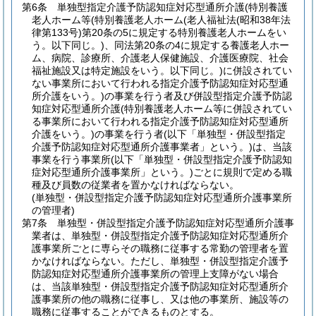
第6条
単独型指定介護予防認知症対応型通所介護
(特別養護
老人ホーム等
(特別養護老人ホーム
(老人福祉法
(昭和38年法
律第133号)
第20条の5に規定する特別養護老人ホームをい
う。以下同じ。)
、同法第20条の4に規定する養護老人ホー
ム、病院、診療所、介護老人保健施設、介護医療院、社会
福祉施設又は特定施設をいう。以下同じ。)
に併設されてい
ない事業所において行われる指定介護予防認知症対応型通
所介護をいう。)
の事業を行う者及び併設型指定介護予防認
知症対応型通所介護
(特別養護老人ホーム等に併設されてい
る事業所において行われる指定介護予防認知症対応型通所
介護をいう。)
の事業を行う者
(以下「単独型・併設型指定
介護予防認知症対応型通所介護事業者」という。)
は、当該
事業を行う事業所
(以下「単独型・併設型指定介護予防認知
症対応型通所介護事業所」という。)
ごとに規則で定める職
種及び員数の従業者を置かなければならない。
(単独型・併設型指定介護予防認知症対応型通所介護事業所
の管理者)
第7条
単独型・併設型指定介護予防認知症対応型通所介護事
業者は、単独型・併設型指定介護予防認知症対応型通所介
護事業所ごとに専らその職務に従事する常勤の管理者を置
かなければならない。
ただし、単独型・併設型指定介護予
防認知症対応型通所介護事業所の管理上支障がない場合
は、当該単独型・併設型指定介護予防認知症対応型通所介
護事業所の他の職務に従事し、又は他の事業所、施設等の
職務に従事することができるものとする。