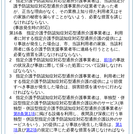
2
指定介護予防認知症対応型通所介護事業者は、当該指定介
護予防認知症対応型通所介護事業所の従業者であった者
が、正当な理由がなく、その業務上知り得た利用者又はそ
の家族の秘密を漏らすことがないよう、必要な措置を講じ
なければならない。
(事故発生時の対応)
第16条
指定介護予防認知症対応型通所介護事業者は、利用
者に対する指定介護予防認知症対応型通所介護の提供によ
り事故が発生した場合は、市、当該利用者の家族、当該利
用者に係る介護予防支援事業者等に連絡を行うとともに、
必要な措置を講じなければならない。
2
指定介護予防認知症対応型通所介護事業者は、
前項
の事故
の状況及び事故に際して採った処置について記録しなけれ
ばならない。
3
指定介護予防認知症対応型通所介護事業者は、利用者に対
する指定介護予防認知症対応型通所介護の提供により賠償
すべき事故が発生した場合は、損害賠償を速やかに行わな
ければならない。
4
指定介護予防認知症対応型通所介護事業者は、単独型・併
設型指定介護予防認知症対応型通所介護以外のサービス
(単
独型・併設型指定介護予防認知症対応型通所介護事業者が
第8条第1項
に掲げる設備を利用し、夜間及び深夜に行う単
独型・併設型指定介護予防認知症対応型通所介護以外のサ
ービスをいう。)
の提供により事故が発生した場合は、
第1
項
及び
第2項
の規定に準じた必要な措置を講じなければなら