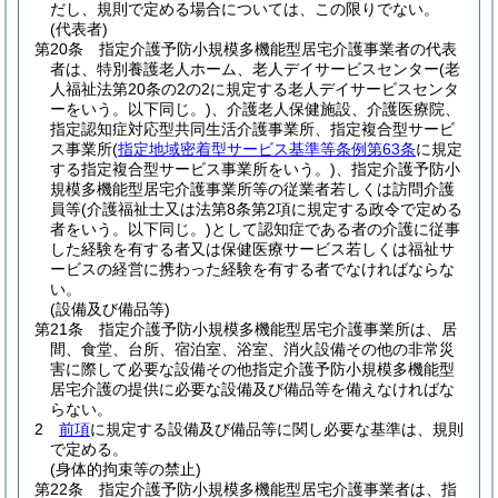
だし、規則で定める場合については、この限りでない。
(代表者)
第20条
指定介護予防小規模多機能型居宅介護事業者の代表
者は、特別養護老人ホーム、老人デイサービスセンター
(老
人福祉法第20条の2の2に規定する老人デイサービスセンタ
ーをいう。以下同じ。)
、介護老人保健施設、介護医療院、
指定認知症対応型共同生活介護事業所、指定複合型サービ
ス事業所
(
指定地域密着型サービス基準等条例第63条
に規定
する指定複合型サービス事業所をいう。)
、指定介護予防小
規模多機能型居宅介護事業所等の従業者若しくは訪問介護
員等
(介護福祉士又は法第8条第2項に規定する政令で定める
者をいう。以下同じ。)
として認知症である者の介護に従事
した経験を有する者又は保健医療サービス若しくは福祉サ
ービスの経営に携わった経験を有する者でなければならな
い。
(設備及び備品等)
第21条
指定介護予防小規模多機能型居宅介護事業所は、居
間、食堂、台所、宿泊室、浴室、消火設備その他の非常災
害に際して必要な設備その他指定介護予防小規模多機能型
居宅介護の提供に必要な設備及び備品等を備えなければな
らない。
2
前項
に規定する設備及び備品等に関し必要な基準は、規則
で定める。
(身体的拘束等の禁止)
第22条
指定介護予防小規模多機能型居宅介護事業者は、指