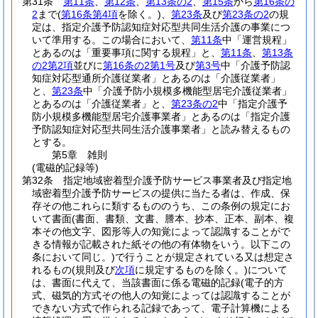
第31条
第11条
、
第12条
、
第13条の2
、
第15条
から
第16条の
2
まで
(
第16条第4項
を除く。)
、
第23条
及び
第23条の2
の規
定は、指定介護予防認知症対応型共同生活介護の事業につ
いて準用する。
この場合において、
第11条
中「運営規程」
とあるのは「重要事項に関する規程」と、
第11条
、
第13条
の2第2項
並びに
第16条の2第1号
及び
第3号
中「介護予防認
知症対応型通所介護従業者」とあるのは「介護従業者」
と、
第23条
中「介護予防小規模多機能型居宅介護従業者」
とあるのは「介護従業者」と、
第23条の2
中「指定介護予
防小規模多機能型居宅介護事業者」とあるのは「指定介護
予防認知症対応型共同生活介護事業者」と読み替えるもの
とする。
第5章
雑則
(電磁的記録等)
第32条
指定地域密着型介護予防サービス事業者及び指定地
域密着型介護予防サービスの提供に当たる者は、作成、保
存その他これらに類するもののうち、この条例の規定にお
いて書面
(書面、書類、文書、謄本、抄本、正本、副本、複
本その他文字、図形等人の知覚によって認識することがで
きる情報が記載された紙その他の有体物をいう。以下この
条において同じ。)
で行うことが規定されている又は想定さ
れるもの
(規則及び
次項
に規定するものを除く。)
について
は、書面に代えて、当該書面に係る電磁的記録
(電子的方
式、磁気的方式その他人の知覚によっては認識することが
できない方式で作られる記録であって、電子計算機による