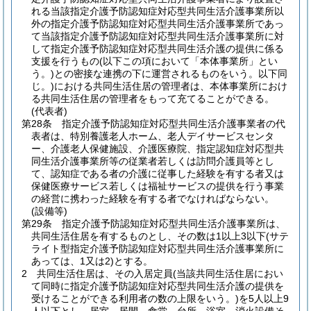
れる当該指定介護予防認知症対応型共同生活介護事業所以
外の指定介護予防認知症対応型共同生活介護事業所であっ
て当該指定介護予防認知症対応型共同生活介護事業所に対
して指定介護予防認知症対応型共同生活介護の提供に係る
支援を行うもの
(以下この項において「本体事業所」とい
う。)
との密接な連携の下に運営されるものをいう。以下同
じ。)
における共同生活住居の管理者は、本体事業所におけ
る共同生活住居の管理者をもって充てることができる。
(代表者)
第28条
指定介護予防認知症対応型共同生活介護事業者の代
表者は、特別養護老人ホーム、老人デイサービスセンタ
ー、介護老人保健施設、介護医療院、指定認知症対応型共
同生活介護事業所等の従業者若しくは訪問介護員等とし
て、認知症である者の介護に従事した経験を有する者又は
保健医療サービス若しくは福祉サービスの提供を行う事業
の経営に携わった経験を有する者でなければならない。
(設備等)
第29条
指定介護予防認知症対応型共同生活介護事業所は、
共同生活住居を有するものとし、その数は1以上3以下
(サテ
ライト型指定介護予防認知症対応型共同生活介護事業所に
あっては、1又は2)
とする。
2
共同生活住居は、その入居定員
(当該共同生活住居におい
て同時に指定介護予防認知症対応型共同生活介護の提供を
受けることができる利用者の数の上限をいう。)
を5人以上9