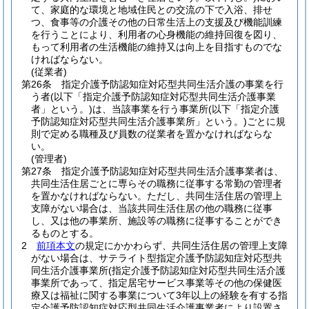
て、家庭的な環境と地域住民との交流の下で入浴、排せ
つ、食事等の介護その他の日常生活上の支援及び機能訓練
を行うことにより、利用者の心身機能の維持回復を図り、
もって利用者の生活機能の維持又は向上を目指すものでな
ければならない。
(従業者)
第26条
指定介護予防認知症対応型共同生活介護の事業を行
う者
(以下「指定介護予防認知症対応型共同生活介護事業
者」という。)
は、当該事業を行う事業所
(以下「指定介護
予防認知症対応型共同生活介護事業所」という。)
ごとに規
則で定める職種及び員数の従業者を置かなければならな
い。
(管理者)
第27条
指定介護予防認知症対応型共同生活介護事業者は、
共同生活住居ごとに専らその職務に従事する常勤の管理者
を置かなければならない。
ただし、共同生活住居の管理上
支障がない場合は、当該共同生活住居の他の職務に従事
し、又は他の事業所、施設等の職務に従事することができ
るものとする。
2
前項本文
の規定にかかわらず、共同生活住居の管理上支障
がない場合は、サテライト型指定介護予防認知症対応型共
同生活介護事業所
(指定介護予防認知症対応型共同生活介護
事業所であって、指定居宅サービス事業等その他の保健医
療又は福祉に関する事業について3年以上の経験を有する指
定介護予防認知症対応型共同生活介護事業者により設置さ