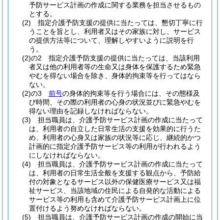
予防サービス計画の作成に関する業務を担当させるもの
とする。
(2)
指定介護予防支援の提供に当たっては、懇切丁寧に行
うことを旨とし、利用者又はその家族に対し、サービス
の提供方法等について、理解しやすいように説明を行
う。
(2)の2
指定介護予防支援の提供に当たっては、当該利用
者又は他の利用者等の生命又は身体を保護するため緊急
やむを得ない場合を除き、身体的拘束等を行ってはなら
ない。
(2)の3
前号
の身体的拘束等を行う場合には、その態様及
び時間、その際の利用者の心身の状況並びに緊急やむを
得ない理由を記録しなければならない。
(3)
担当職員は、介護予防サービス計画の作成に当たって
は、利用者の自立した日常生活の支援を効果的に行うた
め、利用者の心身又は家族の状況等に応じ、継続的かつ
計画的に指定介護予防サービス等の利用が行われるよう
にしなければならない。
(4)
担当職員は、介護予防サービス計画の作成に当たって
は、利用者の日常生活全般を支援する観点から、予防給
付の対象となるサービス以外の保健医療サービス又は福
祉サービス、当該地域の住民による自発的な活動による
サービス等の利用も含めて介護予防サービス計画上に位
置付けるよう努めなければならない。
(5)
担当職員は、介護予防サービス計画の作成の開始に当