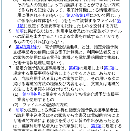
その他人の知覚によっては認識することができない方式
で作られる記録であって、電子計算機による情報処理の
用に供されるものをいう。
第37条第1項
において同じ。)
に係る記録媒体をいう。)
をもって調製するファイルに
第
1項
に規定する重要事項を記録したものを交付する方法
5
前項
に掲げる方法は、利用申込者又はその家族がファイル
への記録を出力することによる文書を作成することができ
るものでなければならない。
6
第4項第1号
の「電子情報処理組織」とは、指定介護予防
支援事業者の使用に係る電子計算機と、利用申込者又はそ
の家族の使用に係る電子計算機とを電気通信回線で接続し
た電子情報処理組織をいう。
7
指定介護予防支援事業者は、
第4項
の規定により
第1項
に
規定する重要事項を提供しようとするときは、あらかじ
め、当該利用申込者又はその家族に対し、その用いる次に
掲げる電磁的方法の種類及び内容を示し、文書又は電磁的
方法による承諾を得なければならない。
(1)
第4項各号
に規定する方法のうち指定介護予防支援事
業者が使用するもの
(2)
ファイルへの記録の方式
8
前項
の規定による承諾を得た指定介護予防支援事業者は、
当該利用申込者又はその家族から文書又は電磁的方法によ
り電磁的方法による提供を受けない旨の申出があったとき
は、当該利用申込者又はその家族に対し、
第1項
に規定する