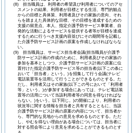
(8)
担当職員は、利用者の希望及び利用者についてのアセ
スメントの結果、利用者が目標とする生活、専門的観点
からの目標と具体策、利用者及びその家族の意向、それ
らを踏まえた具体的な目標、その目標を達成するための
支援の留意点、本人、指定介護予防サービス事業者、自
発的な活動によるサービスを提供する者等が目標を達成
するために行うべき支援内容並びにその期間等を記載し
た介護予防サービス計画の原案を作成しなければならな
い。
(9)
担当職員は、サービス担当者会議
(担当職員が介護予
防サービス計画の作成のために、利用者及びその家族の
参加を基本としつつ、介護予防サービス計画の原案に位
置付けた指定介護予防サービス等の担当者
(以下この条に
おいて「担当者」という。)
を招集して行う会議
(テレビ
電話装置等を活用して行うことができるものとする。た
だし、利用者又はその家族
(以下この号において「利用者
等」という。)
が参加する場合にあっては、テレビ電話装
置等の活用について当該利用者等の同意を得なければな
らない。)
をいう。以下同じ。)
の開催により、利用者の
状況等に関する情報を担当者と共有するとともに、当該
介護予防サービス計画の原案の内容について、担当者か
ら、専門的な見地からの意見を求めるものとする。
ただ
し、やむを得ない理由がある場合については、担当者に
対する照会等により意見を求めることができるものとす
る。