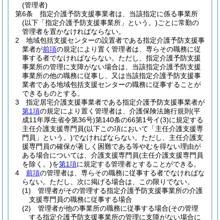
(管理者)
第6条
指定介護予防支援事業者は、当該指定に係る事業所
(以下「指定介護予防支援事業所」という。)
ごとに常勤の
管理者を置かなければならない。
2
地域包括支援センターの設置者である指定介護予防支援事
業者が
前項
の規定により置く管理者は、専らその職務に従
事する者でなければならない。
ただし、指定介護予防支援
事業所の管理に支障がない場合は、当該指定介護予防支援
事業所の他の職務に従事し、又は当該指定介護予防支援事
業者である地域包括支援センターの職務に従事することが
できるものとする。
3
指定居宅介護支援事業者である指定介護予防支援事業者が
第1項
の規定により置く管理者は、介護保険法施行規則
(平
成11年厚生省令第36号)
第140条の66第1号イ
(3)
に規定する
主任介護支援専門員
(以下この項において「主任介護支援専
門員」という。)
でなければならない。
ただし、主任介護支
援専門員の確保が著しく困難である等やむを得ない理由が
ある場合については、介護支援専門員
(主任介護支援専門員
を除く。)
を
第1項
に規定する管理者とすることができる。
4
前項
の管理者は、専らその職務に従事する者でなければな
らない。
ただし、次に掲げる場合は、この限りでない。
(1)
管理者がその管理する指定介護予防支援事業所の介護
支援専門員の職務に従事する場合
(2)
管理者が他の事業所の職務に従事する場合
(その管理
する指定介護予防支援事業所の管理に支障がない場合に