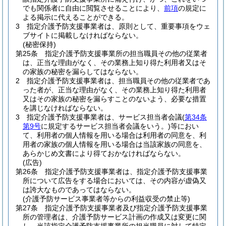
でも関係者に自由に閲覧させることにより、
前項
の規定に
よる掲示に代えることができる。
3
指定介護予防支援事業者は、原則として、重要事項をウェ
ブサイトに掲載しなければならない。
(秘密保持)
第25条
指定介護予防支援事業所の担当職員その他の従業者
は、正当な理由がなく、その業務上知り得た利用者又はそ
の家族の秘密を漏らしてはならない。
2
指定介護予防支援事業者は、担当職員その他の従業者であ
った者が、正当な理由がなく、その業務上知り得た利用者
又はその家族の秘密を漏らすことのないよう、必要な措置
を講じなければならない。
3
指定介護予防支援事業者は、サービス担当者会議
(
第34条
第9号
に規定するサービス担当者会議をいう。)
等におい
て、利用者の個人情報を用いる場合は利用者の同意を、利
用者の家族の個人情報を用いる場合は当該家族の同意を、
あらかじめ文書により得ておかなければならない。
(広告)
第26条
指定介護予防支援事業者は、指定介護予防支援事業
所について広告をする場合においては、その内容が虚偽又
は誇大なものであってはならない。
(介護予防サービス事業者等からの利益収受の禁止等)
第27条
指定介護予防支援事業者及び指定介護予防支援事業
所の管理者は、介護予防サービス計画の作成又は変更に関