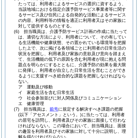
たっては、利用者によるサービスの選択に資するよう、
当該地域における指定介護予防サービス事業者等に関す
るサービス及び住民による自発的な活動によるサービス
の内容、利用料等の情報を適正に利用者又はその家族に
対して提供するものとする。
(6)
担当職員は、介護予防サービス計画の作成に当たって
は、適切な方法により、利用者について、その有してい
る生活機能や健康状態、その置かれている環境等を把握
した上で、次に掲げる各領域ごとに利用者の日常生活の
状況を把握し、利用者及び家族の意欲及び意向を踏まえ
て、生活機能の低下の原因を含む利用者が現に抱える問
題点を明らかにするとともに、介護予防の効果を最大限
に発揮し、利用者が自立した日常生活を営むことができ
るように支援すべき総合的な課題を把握しなければなら
ない。
ア
運動及び移動
イ
家庭生活を含む日常生活
ウ
社会参加並びに対人関係及びコミュニケーション
エ
健康管理
(7)
担当職員は、
前号
に規定する解決すべき課題の把握
(以下「アセスメント」という。)
に当たっては、利用者
の居宅を訪問し、利用者及びその家族に面接して行わな
ければならない。
この場合において、担当職員は、面接
の趣旨を利用者及びその家族に対して十分に説明し、理
解を得なければならない。