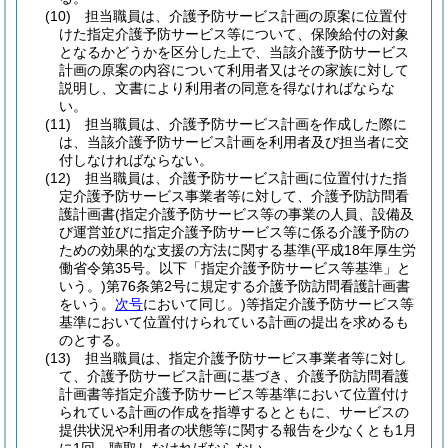
(10)
担当職員は、介護予防サービス計画の原案に位置付
けた指定介護予防サービス等について、保険給付の対象
となるかどうかを区分した上で、当該介護予防サービス
計画の原案の内容について利用者又はその家族に対して
説明し、文書により利用者の同意を得なければならな
い。
(11)
担当職員は、介護予防サービス計画を作成した際に
は、当該介護予防サービス計画を利用者及び担当者に交
付しなければならない。
(12)
担当職員は、介護予防サービス計画に位置付けた指
定介護予防サービス事業者等に対して、介護予防訪問看
護計画書
(指定介護予防サービス等の事業の人員、設備及
び運営並びに指定介護予防サービス等に係る介護予防の
ための効果的な支援の方法に関する基準
(平成18年厚生労
働省令第35号。以下「指定介護予防サービス等基準」と
いう。)
第76条第2号に規定する介護予防訪問看護計画書
をいう。
次号
において同じ。)
等指定介護予防サービス等
基準において位置付けられている計画の提出を求めるも
のとする。
(13)
担当職員は、指定介護予防サービス事業者等に対し
て、介護予防サービス計画に基づき、介護予防訪問看護
計画書等指定介護予防サービス等基準において位置付け
られている計画の作成を指導するとともに、サービスの
提供状況や利用者の状態等に関する報告を少なくとも1月