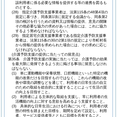
該利用者に係る必要な情報を提供する等の連携を図るも
のとする。
(28)
指定介護予防支援事業者は、法第115条の48第4項の
規定に基づき、同条第1項に規定する会議から、同条第2
項の検討を行うための資料又は情報の提供、意見の開陳
その他必要な協力の求めがあった場合には、これに協力
するよう努めなければならない。
(29)
指定居宅介護支援事業者である指定介護予防支援事
業者は、法第115条の30の2第1項の規定により市町村長
から情報の提供を求められた場合には、その求めに応じ
なければならない。
(介護予防支援の提供に当たっての留意点)
第35条
介護予防支援の実施に当たっては、介護予防の効果
を最大限に発揮できるよう次に掲げる事項に留意しなけれ
ばならない。
(1)
単に運動機能や栄養状態、口腔機能といった特定の機
能の改善だけを目指すものではなく、これらの機能の改
善や環境の調整などを通じて、利用者の日常生活の自立
のための取組を総合的に支援することによって生活の質
の向上を目指すこと。
(2)
利用者による主体的な取組を支援し、常に利用者の生
活機能の向上に対する意欲を高めるよう支援すること。
(3)
具体的な日常生活における行為について、利用者の状
態の特性を踏まえた目標を、期間を定めて設定し、利用
者、サービス提供者等とともに目標を共有すること。