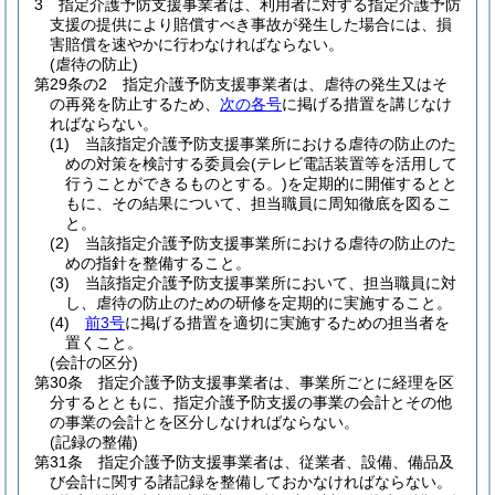
3
指定介護予防支援事業者は、利用者に対する指定介護予防
支援の提供により賠償すべき事故が発生した場合には、損
害賠償を速やかに行わなければならない。
(虐待の防止)
第29条の2
指定介護予防支援事業者は、虐待の発生又はそ
の再発を防止するため、
次の各号
に掲げる措置を講じなけ
ればならない。
(1)
当該指定介護予防支援事業所における虐待の防止のた
めの対策を検討する委員会
(テレビ電話装置等を活用して
行うことができるものとする。)
を定期的に開催するとと
もに、その結果について、担当職員に周知徹底を図るこ
と。
(2)
当該指定介護予防支援事業所における虐待の防止のた
めの指針を整備すること。
(3)
当該指定介護予防支援事業所において、担当職員に対
し、虐待の防止のための研修を定期的に実施すること。
(4)
前3号
に掲げる措置を適切に実施するための担当者を
置くこと。
(会計の区分)
第30条
指定介護予防支援事業者は、事業所ごとに経理を区
分するとともに、指定介護予防支援の事業の会計とその他
の事業の会計とを区分しなければならない。
(記録の整備)
第31条
指定介護予防支援事業者は、従業者、設備、備品及
び会計に関する諸記録を整備しておかなければならない。