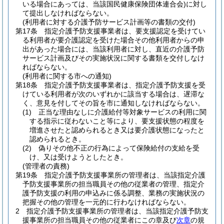
いる場合にあっては、当該国民健康保険団体連合会)
に対し
て提出しなければならない。
(利用者に対する介護予防サービス計画等の書類の交付)
第17条
指定介護予防支援事業者は、要支援認定を受けてい
る利用者が要介護認定を受けた場合その他利用者からの申
出があった場合には、当該利用者に対し、直近の介護予防
サービス計画及びその実施状況に関する書類を交付しなけ
ればならない。
(利用者に関する市への通知)
第18条
指定介護予防支援事業者は、指定介護予防支援を受
けている利用者が次のいずれかに該当する場合は、遅滞な
く、意見を付してその旨を市に通知しなければならない。
(1)
正当な理由なしに介護給付等対象サービスの利用に関
する指示に従わないこと等により、要支援状態の程度を
増進させたと認められるとき又は要介護状態になったと
認められるとき。
(2)
偽りその他不正の行為によって保険給付の支給を受
け、又は受けようとしたとき。
(管理者の責務)
第19条
指定介護予防支援事業所の管理者は、当該指定介護
予防支援事業所の担当職員その他の従業者の管理、指定介
護予防支援の利用の申込みに係る調整、業務の実施状況の
把握その他の管理を一元的に行わなければならない。
2
指定介護予防支援事業所の管理者は、当該指定介護予防支
援事業所の担当職員その他の従業者にこの章及び
次章
の規