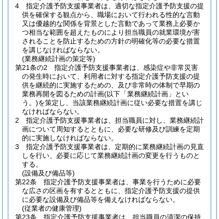
4
指定介護予防支援事業者は、適切な指定介護予防支援の提
供を確保する観点から、職場において行われる性的な言動
又は優越的な関係を背景とした言動であって業務上必要か
つ相当な範囲を超えたものにより担当職員の就業環境が害
されることを防止するための方針の明確化等の必要な措置
を講じなければならない。
(業務継続計画の策定等)
第21条の2
指定介護予防支援事業者は、感染症や非常災害
の発生時において、利用者に対する指定介護予防支援の提
供を継続的に実施するための、及び非常時の体制で早期の
業務再開を図るための計画
(以下「業務継続計画」とい
う。)
を策定し、当該業務継続計画に従い必要な措置を講じ
なければならない。
2
指定介護予防支援事業者は、担当職員に対し、業務継続計
画について周知するとともに、必要な研修及び訓練を定期
的に実施しなければならない。
3
指定介護予防支援事業者は、定期的に業務継続計画の見直
しを行い、必要に応じて業務継続計画の変更を行うものと
する。
(設備及び備品等)
第22条
指定介護予防支援事業者は、事業を行うために必要
な広さの区画を有するとともに、指定介護予防支援の提供
に必要な設備及び備品等を備えなければならない。
(従業者の健康管理)
第23条
指定介護予防支援事業者は、担当職員の清潔の保持