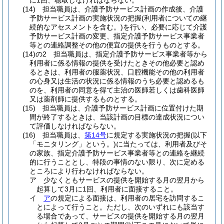
に1回、聴取しなければならない。
(14)
担当職員は、介護予防サービス計画の作成後、介護
予防サービス計画の実施状況の把握
(利用者についての継
続的なアセスメントを含む。)
を行い、必要に応じて介護
予防サービス計画の変更、指定介護予防サービス事業者
等との連絡調整その他の便宜の提供を行うものとする。
(14)の2
担当職員は、指定介護予防サービス事業者等から
利用者に係る情報の提供を受けたときその他必要と認め
るときは、利用者の服薬状況、口腔機能その他の利用者
の心身又は生活の状況に係る情報のうち必要と認めるも
のを、利用者の同意を得て主治の医師若しくは歯科医師
又は薬剤師に提供するものとする。
(15)
担当職員は、介護予防サービス計画に位置付けた期
間が終了するときは、当該計画の目標の達成状況につい
て評価しなければならない。
(16)
担当職員は、
第14号
に規定する実施状況の把握
(以下
「モニタリング」という。)
に当たっては、利用者及びそ
の家族、指定介護予防サービス事業者等との連絡を継続
的に行うこととし、特段の事情のない限り、次に定める
ところにより行わなければならない。
ア
少なくともサービスの提供を開始する月の翌月から
起算して3月に1回、利用者に面接すること。
イ
ア
の規定による面接は、利用者の居宅を訪問するこ
とによって行うこと。
ただし、次のいずれにも該当す
る場合であって、サービスの提供を開始する月の翌月