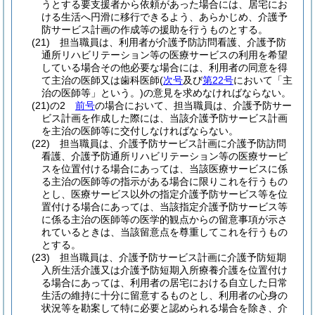
うとする要支援者から依頼があった場合には、居宅にお
ける生活へ円滑に移行できるよう、あらかじめ、介護予
防サービス計画の作成等の援助を行うものとする。
(21)
担当職員は、利用者が介護予防訪問看護、介護予防
通所リハビリテーション等の医療サービスの利用を希望
している場合その他必要な場合には、利用者の同意を得
て主治の医師又は歯科医師
(
次号
及び
第22号
において「主
治の医師等」という。)
の意見を求めなければならない。
(21)の2
前号
の場合において、担当職員は、介護予防サー
ビス計画を作成した際には、当該介護予防サービス計画
を主治の医師等に交付しなければならない。
(22)
担当職員は、介護予防サービス計画に介護予防訪問
看護、介護予防通所リハビリテーション等の医療サービ
スを位置付ける場合にあっては、当該医療サービスに係
る主治の医師等の指示がある場合に限りこれを行うもの
とし、医療サービス以外の指定介護予防サービス等を位
置付ける場合にあっては、当該指定介護予防サービス等
に係る主治の医師等の医学的観点からの留意事項が示さ
れているときは、当該留意点を尊重してこれを行うもの
とする。
(23)
担当職員は、介護予防サービス計画に介護予防短期
入所生活介護又は介護予防短期入所療養介護を位置付け
る場合にあっては、利用者の居宅における自立した日常
生活の維持に十分に留意するものとし、利用者の心身の
状況等を勘案して特に必要と認められる場合を除き、介