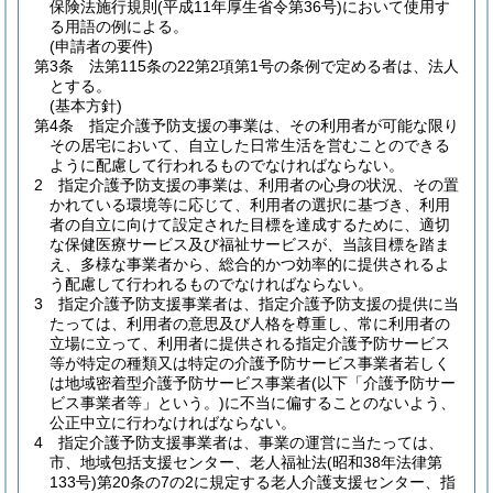
保険法施行規則
(平成11年厚生省令第36号)
において使用す
る用語の例による。
(申請者の要件)
第3条
法第115条の22第2項第1号の条例で定める者は、法人
とする。
(基本方針)
第4条
指定介護予防支援の事業は、その利用者が可能な限り
その居宅において、自立した日常生活を営むことのできる
ように配慮して行われるものでなければならない。
2
指定介護予防支援の事業は、利用者の心身の状況、その置
かれている環境等に応じて、利用者の選択に基づき、利用
者の自立に向けて設定された目標を達成するために、適切
な保健医療サービス及び福祉サービスが、当該目標を踏ま
え、多様な事業者から、総合的かつ効率的に提供されるよ
う配慮して行われるものでなければならない。
3
指定介護予防支援事業者は、指定介護予防支援の提供に当
たっては、利用者の意思及び人格を尊重し、常に利用者の
立場に立って、利用者に提供される指定介護予防サービス
等が特定の種類又は特定の介護予防サービス事業者若しく
は地域密着型介護予防サービス事業者
(以下「介護予防サー
ビス事業者等」という。)
に不当に偏することのないよう、
公正中立に行わなければならない。
4
指定介護予防支援事業者は、事業の運営に当たっては、
市、地域包括支援センター、老人福祉法
(昭和38年法律第
133号)
第20条の7の2に規定する老人介護支援センター、指