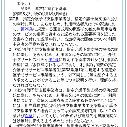
限る。)
第3章
運営に関する基準
(内容及び手続の説明及び同意)
第7条
指定介護予防支援事業者は、指定介護予防支援の提供
の開始に際し、あらかじめ、利用申込者又はその家族に対
し、
第20条
に規定する運営規程の概要その他の利用申込者
のサービスの選択に資すると認められる重要事項を記した
文書を交付して説明を行い、当該提供の開始について利用
申込者の同意を得なければならない。
2
指定介護予防支援事業者は、指定介護予防支援の提供の開
始に際し、あらかじめ、利用者又はその家族に対し、介護
予防サービス計画が
第4条
に規定する基本方針及び利用者の
希望に基づき作成されるものであり、利用者は複数の指定
介護予防サービス事業者
(法第53条第1項に規定する指定介
護予防サービス事業者をいう。以下同じ。)
等を紹介するよ
う求めることができること等につき説明を行い、理解を得
なければならない。
3
指定介護予防支援事業者は、指定介護予防支援の提供の開
始に際し、あらかじめ、利用者又はその家族に対し、利用
者について、病院又は診療所に入院する必要が生じた場合
には、担当職員
(指定居宅介護支援事業者である指定介護予
防支援事業者の場合にあっては介護支援専門員。以下この
章及び
次章
において同じ。)
の氏名及び連絡先を当該病院又
は診療所に伝えるよう求めなければならない。
4
指定介護予防支援事業者は、利用申込者又はその家族から