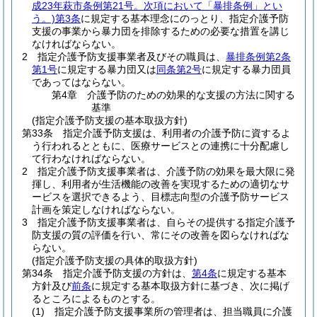
成23年萩市条例第21号。次項において「暴排条例」とい
う。)
第3条
に規定する基本理念にのっとり、指定介護予防
支援の事業から暴力団を排除するための必要な措置を講じ
なければならない。
2
指定介護予防支援事業者及びその職員は、
暴排条例第2条
第1号
に規定する暴力団又は
同条第2号
に規定する暴力団員
であってはならない。
第4章
介護予防のための効果的な支援の方法に関する
基準
(指定介護予防支援の基本取扱方針)
第33条
指定介護予防支援は、利用者の介護予防に資するよ
う行われるとともに、医療サービスとの連携に十分配慮し
て行わなければならない。
2
指定介護予防支援事業者は、介護予防の効果を最大限に発
揮し、利用者が生活機能の改善を実現するための適切なサ
ービスを選択できるよう、目標志向型の介護予防サービス
計画を策定しなければならない。
3
指定介護予防支援事業者は、自らその提供する指定介護予
防支援の質の評価を行い、常にその改善を図らなければな
らない。
(指定介護予防支援の具体的取扱方針)
第34条
指定介護予防支援の方針は、
第4条
に規定する基本
方針及び
前条
に規定する基本取扱方針に基づき、次に掲げ
るところによるものとする。
(1)
指定介護予防支援事業所の管理者は、担当職員に介護