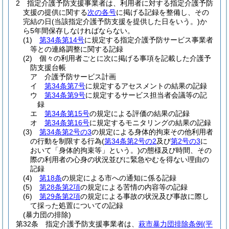
2
指定介護予防支援事業者は、利用者に対する指定介護予防
支援の提供に関する
次の各号
に掲げる記録を整備し、その
完結の日
(当該指定介護予防支援を提供した日をいう。)
か
ら5年間保存しなければならない。
(1)
第34条第14号
に規定する指定介護予防サービス事業者
等との連絡調整に関する記録
(2)
個々の利用者ごとに次に掲げる事項を記載した介護予
防支援台帳
ア
介護予防サービス計画
イ
第34条第7号
に規定するアセスメントの結果の記録
ウ
第34条第9号
に規定するサービス担当者会議等の記
録
エ
第34条第15号
の規定による評価の結果の記録
オ
第34条第16号
に規定するモニタリングの結果の記録
(3)
第34条第2号の3
の規定による身体的拘束その他利用者
の行動を制限する行為
(
第34条第2号の2
及び
第2号の3
に
おいて「身体的拘束等」という。)
の態様及び時間、その
際の利用者の心身の状況並びに緊急やむを得ない理由の
記録
(4)
第18条
の規定による市への通知に係る記録
(5)
第28条第2項
の規定による苦情の内容等の記録
(6)
第29条第2項
の規定による事故の状況及び事故に際し
て採った処置についての記録
(暴力団の排除)
第32条
指定介護予防支援事業者は、
萩市暴力団排除条例
(平