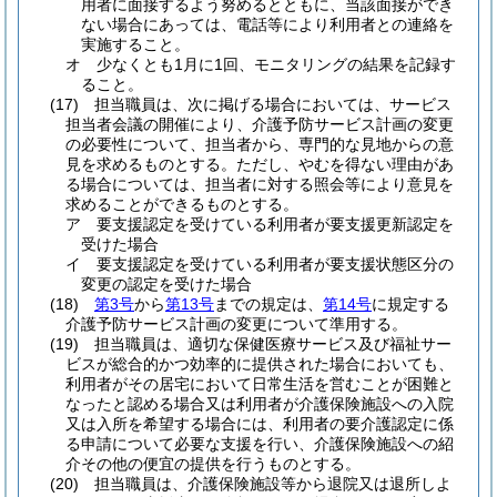
用者に面接するよう努めるとともに、当該面接ができ
ない場合にあっては、電話等により利用者との連絡を
実施すること。
オ
少なくとも1月に1回、モニタリングの結果を記録す
ること。
(17)
担当職員は、次に掲げる場合においては、サービス
担当者会議の開催により、介護予防サービス計画の変更
の必要性について、担当者から、専門的な見地からの意
見を求めるものとする。
ただし、やむを得ない理由があ
る場合については、担当者に対する照会等により意見を
求めることができるものとする。
ア
要支援認定を受けている利用者が要支援更新認定を
受けた場合
イ
要支援認定を受けている利用者が要支援状態区分の
変更の認定を受けた場合
(18)
第3号
から
第13号
までの規定は、
第14号
に規定する
介護予防サービス計画の変更について準用する。
(19)
担当職員は、適切な保健医療サービス及び福祉サー
ビスが総合的かつ効率的に提供された場合においても、
利用者がその居宅において日常生活を営むことが困難と
なったと認める場合又は利用者が介護保険施設への入院
又は入所を希望する場合には、利用者の要介護認定に係
る申請について必要な支援を行い、介護保険施設への紹
介その他の便宜の提供を行うものとする。
(20)
担当職員は、介護保険施設等から退院又は退所しよ