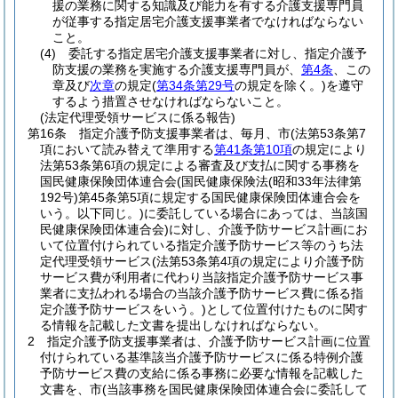
援の業務に関する知識及び能力を有する介護支援専門員
が従事する指定居宅介護支援事業者でなければならない
こと。
(4)
委託する指定居宅介護支援事業者に対し、指定介護予
防支援の業務を実施する介護支援専門員が、
第4条
、この
章及び
次章
の規定
(
第34条第29号
の規定を除く。)
を遵守
するよう措置させなければならないこと。
(法定代理受領サービスに係る報告)
第16条
指定介護予防支援事業者は、毎月、市
(法第53条第7
項において読み替えて準用する
第41条第10項
の規定により
法第53条第6項の規定による審査及び支払に関する事務を
国民健康保険団体連合会
(国民健康保険法
(昭和33年法律第
192号)
第45条第5項に規定する国民健康保険団体連合会を
いう。以下同じ。)
に委託している場合にあっては、当該国
民健康保険団体連合会)
に対し、介護予防サービス計画にお
いて位置付けられている指定介護予防サービス等のうち法
定代理受領サービス
(法第53条第4項の規定により介護予防
サービス費が利用者に代わり当該指定介護予防サービス事
業者に支払われる場合の当該介護予防サービス費に係る指
定介護予防サービスをいう。)
として位置付けたものに関す
る情報を記載した文書を提出しなければならない。
2
指定介護予防支援事業者は、介護予防サービス計画に位置
付けられている基準該当介護予防サービスに係る特例介護
予防サービス費の支給に係る事務に必要な情報を記載した
文書を、市
(当該事務を国民健康保険団体連合会に委託して