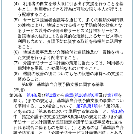
(4)
利用者の自立を最大限に引き出す支援を行うことを基
本とし、利用者のできる行為は可能な限り本人が行うよ
う配慮すること。
(5)
サービス担当者会議等を通じて、多くの種類の専門職
の連携により、地域における様々な予防給付の対象とな
るサービス以外の保健医療サービス又は福祉サービス、
当該地域の住民による自発的な活動によるサービス等の
利用も含めて、介護予防に資する取組を積極的に活用す
ること。
(6)
地域支援事業及び介護給付と連続性及び一貫性を持っ
た支援を行うよう配慮すること。
(7)
介護予防サービス計画の策定に当たっては、利用者の
個別性を重視した効果的なものとすること。
(8)
機能の改善の後についてもその状態の維持への支援に
努めること。
第5章
基準該当介護予防支援に関する基準
(準用)
第36条
第4条
及び
第2章
から
前章
(
第28条第6項
及び
第7項
を
除く。)
までの規定は、基準該当介護予防支援の事業につい
て準用する。
この場合において、
第7条第1項
中「第20条」
とあるのは「第36条において準用する第20条」と、
第13条
中「指定介護予防支援
(法第58条第4項の規定に基づき介護
予防サービス計画費が当該指定介護予防支援事業者に支払
われる場合に係るものを除く。)
」とあるのは「基準該当介
護予防支援」と、「介護予防サービス計画費の額」とある