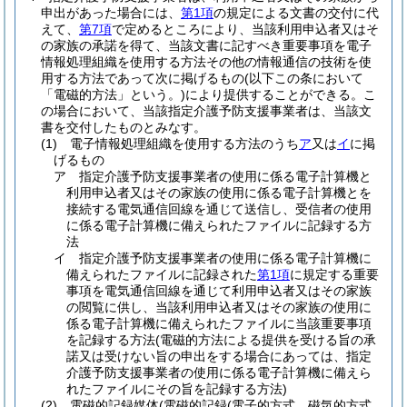
申出があった場合には、
第1項
の規定による文書の交付に代
えて、
第7項
で定めるところにより、当該利用申込者又はそ
の家族の承諾を得て、当該文書に記すべき重要事項を電子
情報処理組織を使用する方法その他の情報通信の技術を使
用する方法であって次に掲げるもの
(以下この条において
「電磁的方法」という。)
により提供することができる。
こ
の場合において、当該指定介護予防支援事業者は、当該文
書を交付したものとみなす。
(1)
電子情報処理組織を使用する方法のうち
ア
又は
イ
に掲
げるもの
ア
指定介護予防支援事業者の使用に係る電子計算機と
利用申込者又はその家族の使用に係る電子計算機とを
接続する電気通信回線を通じて送信し、受信者の使用
に係る電子計算機に備えられたファイルに記録する方
法
イ
指定介護予防支援事業者の使用に係る電子計算機に
備えられたファイルに記録された
第1項
に規定する重要
事項を電気通信回線を通じて利用申込者又はその家族
の閲覧に供し、当該利用申込者又はその家族の使用に
係る電子計算機に備えられたファイルに当該重要事項
を記録する方法
(電磁的方法による提供を受ける旨の承
諾又は受けない旨の申出をする場合にあっては、指定
介護予防支援事業者の使用に係る電子計算機に備えら
れたファイルにその旨を記録する方法)
(2)
電磁的記録媒体
(電磁的記録
(電子的方式、磁気的方式