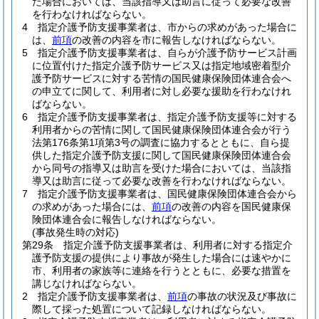
た場合においては、当該指導又は助言に従って必要な改善
を行わなければならない。
4
指定介護予防支援事業者は、市からの求めがあった場合に
は、
前項
の改善の内容を市に報告しなければならない。
5
指定介護予防支援事業者は、自らが介護予防サービス計画
に位置付けた指定介護予防サービス又は指定地域密着型介
護予防サービスに対する苦情の国民健康保険団体連合会へ
の申立てに関して、利用者に対し必要な援助を行わなけれ
ばならない。
6
指定介護予防支援事業者は、指定介護予防支援等に対する
利用者からの苦情に関して国民健康保険団体連合会が行う
法第176条第1項第3号の調査に協力するとともに、自ら提
供した指定介護予防支援に関して国民健康保険団体連合会
から同号の指導又は助言を受けた場合においては、当該指
導又は助言に従って必要な改善を行わなければならない。
7
指定介護予防支援事業者は、国民健康保険団体連合会から
の求めがあった場合には、
前項
の改善の内容を国民健康保
険団体連合会に報告しなければならない。
(事故発生時の対応)
第29条
指定介護予防支援事業者は、利用者に対する指定介
護予防支援の提供により事故が発生した場合には速やかに
市、利用者の家族等に連絡を行うとともに、必要な措置を
講じなければならない。
2
指定介護予防支援事業者は、
前項
の事故の状況及び事故に
際して採った処置について記録しなければならない。