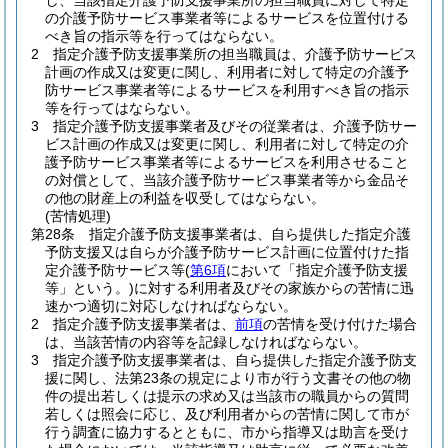
し、当該指定介護予防支援事業所の担当職員に対して特定
の介護予防サービス事業者等によるサービスを位置付ける
べき旨の指示等を行ってはならない。
2
指定介護予防支援事業所の担当職員は、介護予防サービス
計画の作成又は変更に関し、利用者に対して特定の介護予
防サービス事業者等によるサービスを利用すべき旨の指示
等を行ってはならない。
3
指定介護予防支援事業者及びその従業者は、介護予防サー
ビス計画の作成又は変更に関し、利用者に対して特定の介
護予防サービス事業者等によるサービスを利用させること
の対償として、当該介護予防サービス事業者等から金品そ
の他の財産上の利益を収受してはならない。
(苦情処理)
第28条
指定介護予防支援事業者は、自ら提供した指定介護
予防支援又は自らが介護予防サービス計画に位置付けた指
定介護予防サービス等
(
第6項
において「指定介護予防支援
等」という。)
に対する利用者及びその家族からの苦情に迅
速かつ適切に対応しなければならない。
2
指定介護予防支援事業者は、
前項
の苦情を受け付けた場合
は、当該苦情の内容等を記録しなければならない。
3
指定介護予防支援事業者は、自ら提供した指定介護予防支
援に関し、法第23条の規定により市が行う文書その他の物
件の提出若しくは提示の求め又は当該市の職員からの質問
若しくは照会に応じ、及び利用者からの苦情に関して市が
行う調査に協力するとともに、市から指導又は助言を受け