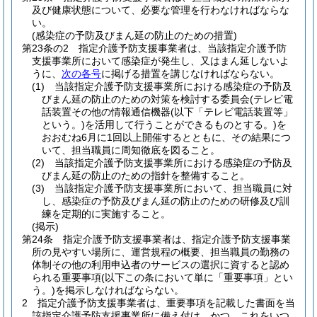
及び健康状態について、必要な管理を行わなければならな
い。
(感染症の予防及びまん延の防止のための措置)
第23条の2
指定介護予防支援事業者は、当該指定介護予防
支援事業所において感染症が発生し、又はまん延しないよ
うに、
次の各号
に掲げる措置を講じなければならない。
(1)
当該指定介護予防支援事業所における感染症の予防及
びまん延の防止のための対策を検討する委員会
(テレビ電
話装置その他の情報通信機器
(以下「テレビ電話装置等」
という。)
を活用して行うことができるものとする。)
を
おおむね6月に1回以上開催するとともに、その結果につ
いて、担当職員に周知徹底を図ること。
(2)
当該指定介護予防支援事業所における感染症の予防及
びまん延の防止のための指針を整備すること。
(3)
当該指定介護予防支援事業所において、担当職員に対
し、感染症の予防及びまん延の防止のための研修及び訓
練を定期的に実施すること。
(掲示)
第24条
指定介護予防支援事業者は、指定介護予防支援事業
所の見やすい場所に、運営規程の概要、担当職員の勤務の
体制その他の利用申込者のサービスの選択に資すると認め
られる重要事項
(以下この条において単に「重要事項」とい
う。)
を掲示しなければならない。
2
指定介護予防支援事業者は、重要事項を記載した書面を当
該指定介護予防支援事業所に備え付け、かつ、これをいつ