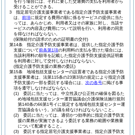
を行う場合には、それに要した交通費の支払を利用者から
受けることができる。
3
指定居宅介護支援事業者である指定介護予防支援事業者
は、
前項
に規定する費用の額に係るサービスの提供に当た
っては、あらかじめ、利用者又はその家族に対し、当該サ
ービスの内容及び費用について説明を行い、利用者の同意
を得なければならない。
(保険給付の請求のための証明書の交付)
第14条
指定介護予防支援事業者は、提供した指定介護予防
支援について
前条第1項
の利用料の支払を受けた場合には、
当該利用料の額等を記載した指定介護予防支援提供証明書
を利用者に対して交付しなければならない。
(指定介護予防支援の業務の委託)
第15条
地域包括支援センターの設置者である指定介護予防
支援事業者は、法第115条の23第3項の規定により指定介護
予防支援の一部を委託する場合には、
次の各号
に掲げる事
項を遵守しなければならない。
(1)
委託に当たっては、中立性及び公正性の確保を図るた
め地域包括支援センター運営協議会
(介護保険法施行規則
第140条の66第1号イに規定する地域包括支援センター運
営協議会をいう。)
の議を経なければならないこと。
(2)
委託に当たっては、適切かつ効率的に指定介護予防支
援の業務が実施できるよう委託する業務の範囲や業務量
について配慮すること。
(3)
委託する指定居宅介護支援事業者は、指定介護予防支