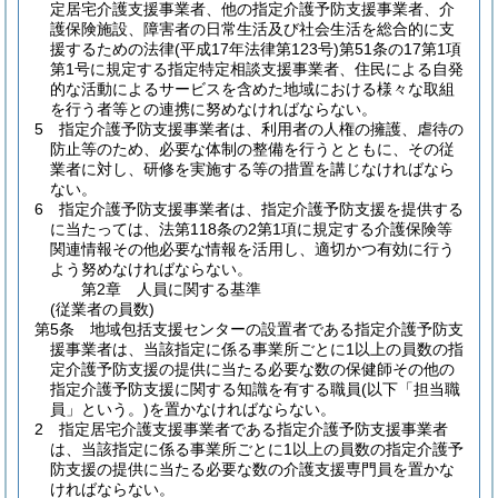
定居宅介護支援事業者、他の指定介護予防支援事業者、介
護保険施設、障害者の日常生活及び社会生活を総合的に支
援するための法律
(平成17年法律第123号)
第51条の17第1項
第1号に規定する指定特定相談支援事業者、住民による自発
的な活動によるサービスを含めた地域における様々な取組
を行う者等との連携に努めなければならない。
5
指定介護予防支援事業者は、利用者の人権の擁護、虐待の
防止等のため、必要な体制の整備を行うとともに、その従
業者に対し、研修を実施する等の措置を講じなければなら
ない。
6
指定介護予防支援事業者は、指定介護予防支援を提供する
に当たっては、法第118条の2第1項に規定する介護保険等
関連情報その他必要な情報を活用し、適切かつ有効に行う
よう努めなければならない。
第2章
人員に関する基準
(従業者の員数)
第5条
地域包括支援センターの設置者である指定介護予防支
援事業者は、当該指定に係る事業所ごとに1以上の員数の指
定介護予防支援の提供に当たる必要な数の保健師その他の
指定介護予防支援に関する知識を有する職員
(以下「担当職
員」という。)
を置かなければならない。
2
指定居宅介護支援事業者である指定介護予防支援事業者
は、当該指定に係る事業所ごとに1以上の員数の指定介護予
防支援の提供に当たる必要な数の介護支援専門員を置かな
ければならない。