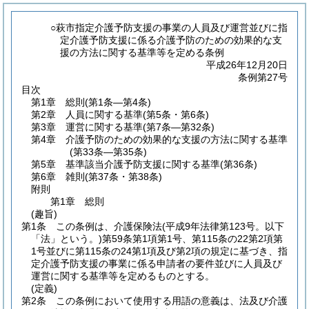
○萩市指定介護予防支援の事業の人員及び運営並びに指
定介護予防支援に係る介護予防のための効果的な支
援の方法に関する基準等を定める条例
平成26年12月20日
条例第27号
目次
第1章
総則
(第1条―第4条)
第2章
人員に関する基準
(第5条・第6条)
第3章
運営に関する基準
(第7条―第32条)
第4章
介護予防のための効果的な支援の方法に関する基準
(第33条―第35条)
第5章
基準該当介護予防支援に関する基準
(第36条)
第6章
雑則
(第37条・第38条)
附則
第1章
総則
(趣旨)
第1条
この条例は、介護保険法
(平成9年法律第123号。以下
「法」という。)
第59条第1項第1号、第115条の22第2項第
1号並びに第115条の24第1項及び第2項の規定に基づき、指
定介護予防支援の事業に係る申請者の要件並びに人員及び
運営に関する基準等を定めるものとする。
(定義)
第2条
この条例において使用する用語の意義は、法及び介護