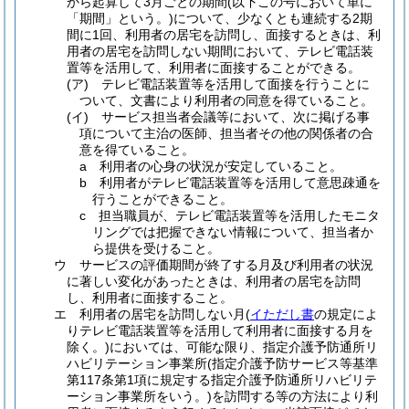
から起算して3月ごとの期間
(以下この号において単に
「期間」という。)
について、少なくとも連続する2期
間に1回、利用者の居宅を訪問し、面接するときは、利
用者の居宅を訪問しない期間において、テレビ電話装
置等を活用して、利用者に面接することができる。
(ア)
テレビ電話装置等を活用して面接を行うことに
ついて、文書により利用者の同意を得ていること。
(イ)
サービス担当者会議等において、次に掲げる事
項について主治の医師、担当者その他の関係者の合
意を得ていること。
a
利用者の心身の状況が安定していること。
b
利用者がテレビ電話装置等を活用して意思疎通を
行うことができること。
c
担当職員が、テレビ電話装置等を活用したモニタ
リングでは把握できない情報について、担当者か
ら提供を受けること。
ウ
サービスの評価期間が終了する月及び利用者の状況
に著しい変化があったときは、利用者の居宅を訪問
し、利用者に面接すること。
エ
利用者の居宅を訪問しない月
(
イただし書
の規定によ
りテレビ電話装置等を活用して利用者に面接する月を
除く。)
においては、可能な限り、指定介護予防通所リ
ハビリテーション事業所
(指定介護予防サービス等基準
第117条第1項に規定する指定介護予防通所リハビリテ
ーション事業所をいう。)
を訪問する等の方法により利