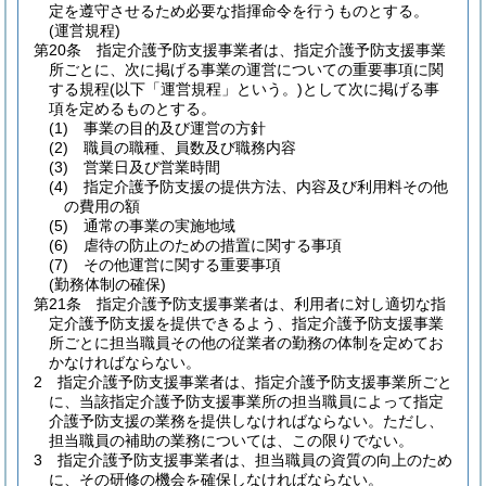
定を遵守させるため必要な指揮命令を行うものとする。
(運営規程)
第20条
指定介護予防支援事業者は、指定介護予防支援事業
所ごとに、次に掲げる事業の運営についての重要事項に関
する規程
(以下「運営規程」という。)
として次に掲げる事
項を定めるものとする。
(1)
事業の目的及び運営の方針
(2)
職員の職種、員数及び職務内容
(3)
営業日及び営業時間
(4)
指定介護予防支援の提供方法、内容及び利用料その他
の費用の額
(5)
通常の事業の実施地域
(6)
虐待の防止のための措置に関する事項
(7)
その他運営に関する重要事項
(勤務体制の確保)
第21条
指定介護予防支援事業者は、利用者に対し適切な指
定介護予防支援を提供できるよう、指定介護予防支援事業
所ごとに担当職員その他の従業者の勤務の体制を定めてお
かなければならない。
2
指定介護予防支援事業者は、指定介護予防支援事業所ごと
に、当該指定介護予防支援事業所の担当職員によって指定
介護予防支援の業務を提供しなければならない。
ただし、
担当職員の補助の業務については、この限りでない。
3
指定介護予防支援事業者は、担当職員の資質の向上のため
に、その研修の機会を確保しなければならない。