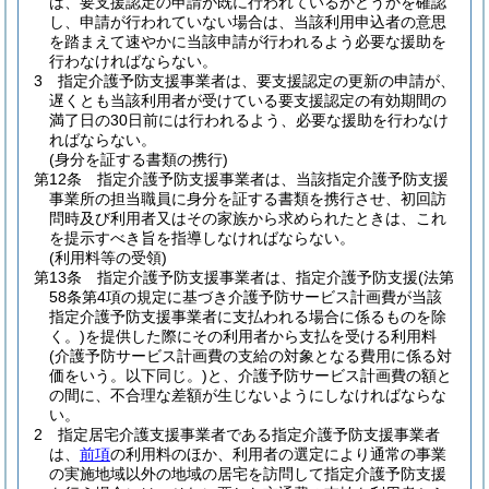
は、要支援認定の申請が既に行われているかどうかを確認
し、申請が行われていない場合は、当該利用申込者の意思
を踏まえて速やかに当該申請が行われるよう必要な援助を
行わなければならない。
3
指定介護予防支援事業者は、要支援認定の更新の申請が、
遅くとも当該利用者が受けている要支援認定の有効期間の
満了日の30日前には行われるよう、必要な援助を行わなけ
ればならない。
(身分を証する書類の携行)
第12条
指定介護予防支援事業者は、当該指定介護予防支援
事業所の担当職員に身分を証する書類を携行させ、初回訪
問時及び利用者又はその家族から求められたときは、これ
を提示すべき旨を指導しなければならない。
(利用料等の受領)
第13条
指定介護予防支援事業者は、指定介護予防支援
(法第
58条第4項の規定に基づき介護予防サービス計画費が当該
指定介護予防支援事業者に支払われる場合に係るものを除
く。)
を提供した際にその利用者から支払を受ける利用料
(介護予防サービス計画費の支給の対象となる費用に係る対
価をいう。以下同じ。)
と、介護予防サービス計画費の額と
の間に、不合理な差額が生じないようにしなければならな
い。
2
指定居宅介護支援事業者である指定介護予防支援事業者
は、
前項
の利用料のほか、利用者の選定により通常の事業
の実施地域以外の地域の居宅を訪問して指定介護予防支援