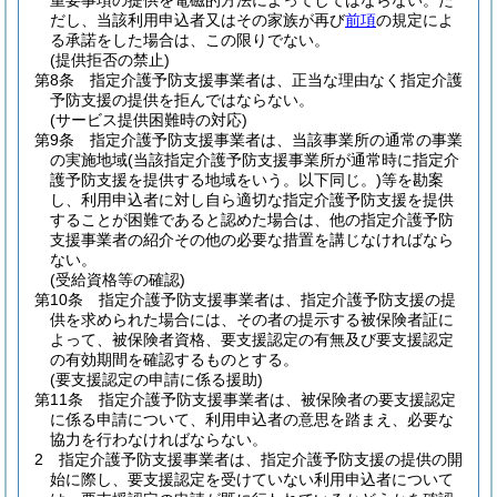
重要事項の提供を電磁的方法によってしてはならない。
た
だし、当該利用申込者又はその家族が再び
前項
の規定によ
る承諾をした場合は、この限りでない。
(提供拒否の禁止)
第8条
指定介護予防支援事業者は、正当な理由なく指定介護
予防支援の提供を拒んではならない。
(サービス提供困難時の対応)
第9条
指定介護予防支援事業者は、当該事業所の通常の事業
の実施地域
(当該指定介護予防支援事業所が通常時に指定介
護予防支援を提供する地域をいう。以下同じ。)
等を勘案
し、利用申込者に対し自ら適切な指定介護予防支援を提供
することが困難であると認めた場合は、他の指定介護予防
支援事業者の紹介その他の必要な措置を講じなければなら
ない。
(受給資格等の確認)
第10条
指定介護予防支援事業者は、指定介護予防支援の提
供を求められた場合には、その者の提示する被保険者証に
よって、被保険者資格、要支援認定の有無及び要支援認定
の有効期間を確認するものとする。
(要支援認定の申請に係る援助)
第11条
指定介護予防支援事業者は、被保険者の要支援認定
に係る申請について、利用申込者の意思を踏まえ、必要な
協力を行わなければならない。
2
指定介護予防支援事業者は、指定介護予防支援の提供の開
始に際し、要支援認定を受けていない利用申込者について