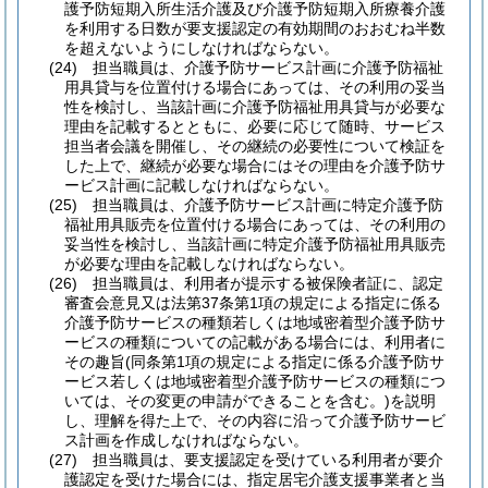
護予防短期入所生活介護及び介護予防短期入所療養介護
を利用する日数が要支援認定の有効期間のおおむね半数
を超えないようにしなければならない。
(24)
担当職員は、介護予防サービス計画に介護予防福祉
用具貸与を位置付ける場合にあっては、その利用の妥当
性を検討し、当該計画に介護予防福祉用具貸与が必要な
理由を記載するとともに、必要に応じて随時、サービス
担当者会議を開催し、その継続の必要性について検証を
した上で、継続が必要な場合にはその理由を介護予防サ
ービス計画に記載しなければならない。
(25)
担当職員は、介護予防サービス計画に特定介護予防
福祉用具販売を位置付ける場合にあっては、その利用の
妥当性を検討し、当該計画に特定介護予防福祉用具販売
が必要な理由を記載しなければならない。
(26)
担当職員は、利用者が提示する被保険者証に、認定
審査会意見又は法第37条第1項の規定による指定に係る
介護予防サービスの種類若しくは地域密着型介護予防サ
ービスの種類についての記載がある場合には、利用者に
その趣旨
(同条第1項の規定による指定に係る介護予防サ
ービス若しくは地域密着型介護予防サービスの種類につ
いては、その変更の申請ができることを含む。)
を説明
し、理解を得た上で、その内容に沿って介護予防サービ
ス計画を作成しなければならない。
(27)
担当職員は、要支援認定を受けている利用者が要介
護認定を受けた場合には、指定居宅介護支援事業者と当