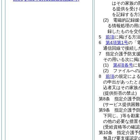
はその家族の
る提供を受け
を記録する方
(2)
電磁的記録媒
る情報処理の用
録したものを交
5
前項
に掲げる方
6
第4項第1号
の「
通信回線で接続し
7
指定介護予防支
その用いる次に掲
(1)
第4項各号
に
(2)
ファイルへの
8
前項
の規定によ
の申出があったと
込者又はその家族
(提供拒否の禁止)
第8条
指定介護予
(サービス提供困難
第9条
指定介護予
下同じ。)
等を勘案
の他の必要な措置
(受給資格等の確認
第10条
指定介護予
無及び要支援認定