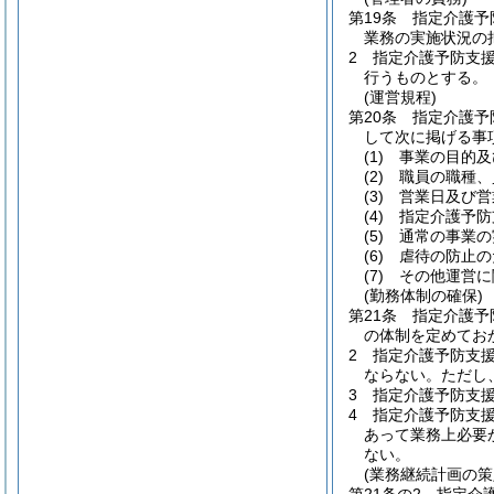
第19条
指定介護予
業務の実施状況の
2
指定介護予防支
行うものとする。
(運営規程)
第20条
指定介護予
して次に掲げる事
(1)
事業の目的及
(2)
職員の職種、
(3)
営業日及び営
(4)
指定介護予防
(5)
通常の事業の
(6)
虐待の防止の
(7)
その他運営に
(勤務体制の確保)
第21条
指定介護予
の体制を定めてお
2
指定介護予防支
ならない。
ただし
3
指定介護予防支
4
指定介護予防支
あって業務上必要
ない。
(業務継続計画の策