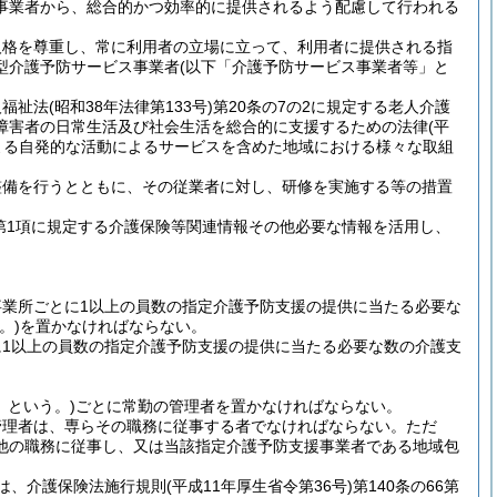
事業者から、総合的かつ効率的に提供されるよう配慮して行われる
人格を尊重し、常に利用者の立場に立って、利用者に提供される指
型介護予防サービス事業者
(以下「介護予防サービス事業者等」と
人福祉法
(昭和38年法律第133号)
第20条の7の2に規定する老人介護
障害者の日常生活及び社会生活を総合的に支援するための法律
(平
による自発的な活動によるサービスを含めた地域における様々な取組
整備を行うとともに、その従業者に対し、研修を実施する等の措置
第1項に規定する介護保険等関連情報その他必要な情報を活用し、
業所ごとに1以上の員数の指定介護予防支援の提供に当たる必要な
。)
を置かなければならない。
1以上の員数の指定介護予防支援の提供に当たる必要な数の介護支
」という。)
ごとに常勤の管理者を置かなければならない。
管理者は、専らその職務に従事する者でなければならない。
ただ
他の職務に従事し、又は当該指定介護予防支援事業者である地域包
は、介護保険法施行規則
(平成11年厚生省令第36号)
第140条の66第