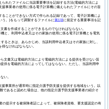
えられたファイルに当該重要事項を記録する方法
(電磁的方法によ
支援事業者の使用に係る電子計算機に備えられたファイルにその旨
することができない方式で作られる記録であって、電子計算機によ
いう。)
をもって調製するファイルに
第1項
に規定する重要事項を記
る文書を作成することができるものでなければならない。
算機と、利用申込者又はその家族の使用に係る電子計算機とを電気
とするときは、あらかじめ、当該利用申込者又はその家族に対し、
を得なければならない。
から文書又は電磁的方法により電磁的方法による提供を受けない旨
の提供を電磁的方法によってしてはならない。
ただし、当該利用申
らない。
支援事業所が通常時に指定介護予防支援を提供する地域をいう。以
難であると認めた場合は、他の指定介護予防支援事業者の紹介そ
者の提示する被保険者証によって、被保険者資格、要支援認定の有