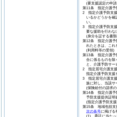
(要支援認定の申請
第11条
指定介護予
2
指定介護予防支
いるかどうかを確
い。
3
指定介護予防支
要な援助を行わな
(身分を証する書類
第12条
指定介護予
れたときは、これ
(利用料等の受領)
第13条
指定介護予
合に係るものを除
と、介護予防サー
2
指定居宅介護支
指定介護予防支援
3
指定居宅介護支
族に対し、当該サ
(保険給付の請求の
第14条
指定介護予
予防支援提供証明
(指定介護予防支援
第15条
地域包括支
次の各号
に掲げる
(1)
委託に当たっ