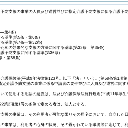
護予防支援の事業の人員及び運営並びに指定介護予防支援に係る介護予
条―第4条)
する基準
(第5条・第6条)
する基準
(第7条―第32条)
のための効果的な支援の方法に関する基準
(第33条―第35条)
介護予防支援に関する基準
(第36条)
7条・第38条)
、介護保険法
(平成9年法律第123号。以下「法」という。)
第59条第1項第
指定介護予防支援の事業に係る申請者の要件並びに人員及び運営に関す
おいて使用する用語の意義は、法及び介護保険法施行規則
(平成11年厚生
の22第2項第1号の条例で定める者は、法人とする。
防支援の事業は、その利用者が可能な限りその居宅において、自立した
援の事業は、利用者の心身の状況、その置かれている環境等に応じて、