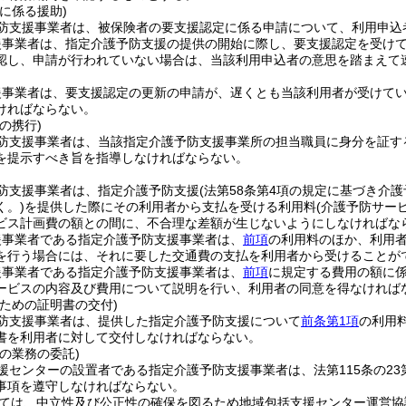
に係る援助)
防支援事業者は、被保険者の要支援認定に係る申請について、利用申込
援事業者は、指定介護予防支援の提供の開始に際し、要支援認定を受け
認し、申請が行われていない場合は、当該利用申込者の意思を踏まえて
援事業者は、要支援認定の更新の申請が、遅くとも当該利用者が受けてい
ければならない。
の携行)
防支援事業者は、当該指定介護予防支援事業所の担当職員に身分を証す
を提示すべき旨を指導しなければならない。
防支援事業者は、指定介護予防支援
(法第58条第4項の規定に基づき
く。)
を提供した際にその利用者から支払を受ける利用料
(介護予防サー
ビス計画費の額との間に、不合理な差額が生じないようにしなければな
援事業者である指定介護予防支援事業者は、
前項
の利用料のほか、利用
を行う場合には、それに要した交通費の支払を利用者から受けることが
援事業者である指定介護予防支援事業者は、
前項
に規定する費用の額に
ービスの内容及び費用について説明を行い、利用者の同意を得なければ
ための証明書の交付)
防支援事業者は、提供した指定介護予防支援について
前条第1項
の利用
書を利用者に対して交付しなければならない。
の業務の委託)
援センターの設置者である指定介護予防支援事業者は、法第115条の2
事項を遵守しなければならない。
ては、中立性及び公正性の確保を図るため地域包括支援センター運営協