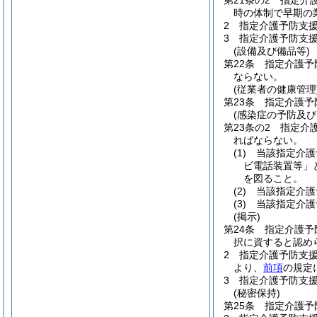
第21条の2
指定介
時の体制で早期の
2
指定介護予防支
3
指定介護予防支
(設備及び備品等)
第22条
指定介護予
ならない。
(従業者の健康管理
第23条
指定介護予
(感染症の予防及
第23条の2
指定介
ればならない。
(1)
当該指定介護
ビ電話装置等」
を図ること。
(2)
当該指定介護
(3)
当該指定介護
(掲示)
第24条
指定介護予
択に資すると認め
2
指定介護予防支
より、
前項
の規定
3
指定介護予防支
(秘密保持)
第25条
指定介護予