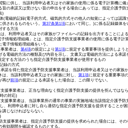
閲覧に供し、当該利用申込者又はその家族の使用に係る電子計算機に備
る旨の承諾又は受けない旨の申出をする場合にあっては、指定介護予防
法)
体
(電磁的記録
(電子的方式、磁気的方式その他人の知覚によっては認識
に供されるものをいう。
第37条第1項
において同じ。)
に係る記録媒体を
付する方法
法は、利用申込者又はその家族がファイルへの記録を出力することによ
電子情報処理組織」とは、指定介護予防支援事業者の使用に係る電子計
た電子情報処理組織をいう。
援事業者は、
第4項
の規定により
第1項
に規定する重要事項を提供しよう
げる電磁的方法の種類及び内容を示し、文書又は電磁的方法による承諾
規定する方法のうち指定介護予防支援事業者が使用するもの
記録の方式
る承諾を得た指定介護予防支援事業者は、当該利用申込者又はその家族
きは、当該利用申込者又はその家族に対し、
第1項
に規定する重要事項
が再び
前項
の規定による承諾をした場合は、この限りでない。
防支援事業者は、正当な理由なく指定介護予防支援の提供を拒んではな
時の対応)
防支援事業者は、当該事業所の通常の事業の実施地域
(当該指定介護予防
し、利用申込者に対し自ら適切な指定介護予防支援を提供することが困
を講じなければならない。
)
防支援事業者は、指定介護予防支援の提供を求められた場合には、その
の有効期間を確認するものとする。