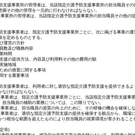
防支援事業所の管理者は、当該指定介護予防支援事業所の担当職員その
把握その他の管理を一元的に行わなければならない。
援事業所の管理者は、当該指定介護予防支援事業所の担当職員その他の
防支援事業者は、指定介護予防支援事業所ごとに、次に掲げる事業の運
項を定めるものとする。
び運営の方針
員数及び職務内容
業時間
支援の提供方法、内容及び利用料その他の費用の額
実施地域
ための措置に関する事項
関する重要事項
防支援事業者は、利用者に対し適切な指定介護予防支援を提供できるよ
かなければならない。
援事業者は、指定介護予防支援事業所ごとに、当該指定介護予防支援事
、担当職員の補助の業務については、この限りでない。
援事業者は、担当職員の資質の向上のために、その研修の機会を確保し
援事業者は、適切な指定介護予防支援の提供を確保する観点から、職場
かつ相当な範囲を超えたものにより担当職員の就業環境が害されること
定等)