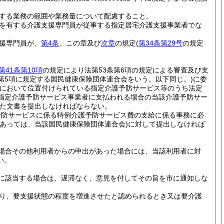
する業務の範囲や業務量について配慮すること。
を有する介護支援専門員が従事する指定居宅介護支援事業者でな
援専門員が、
第4条
、この章及び
次章
の規定
(
第34条第29号
の規定
第41条第10項
の規定により法第53条第6項の規定による審査及び支
条第5項に規定する国民健康保険団体連合会をいう。以下同じ。)
に委
において位置付けられている指定介護予防サービス等のうち法定
該指定介護予防サービス事業者に支払われる場合の当該介護予防サー
た文書を提出しなければならない。
予防サービスに係る特例介護予防サービス費の支給に係る事務に必
あっては、当該国民健康保険団体連合会)
に対して提出しなければ
場合その他利用者からの申出があった場合には、当該利用者に対
い。
に該当する場合は、遅滞なく、意見を付してその旨を市に通知しな
り、要支援状態の程度を増進させたと認められるとき又は要介護