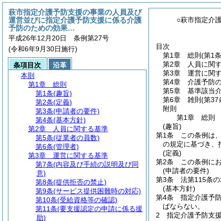
萩市指定介護予防支援の事業の人員及び
運営並びに指定介護予防支援に係る介護
○萩市指定介
予防のための効果…
平成26年12月20日 条例第27号
目次
(令和6年9月30日施行)
第1章
総則
(第1
第2章
人員に関
条項目次
沿革
第3章
運営に関
本則
第4章
介護予防
第1章
総則
第5章
基準該当
第1条
(趣旨)
第6章
雑則
(第3
第2条
(定義)
附則
第3条
(申請者の要件)
第1章
総則
第4条
(基本方針)
(趣旨)
第2章
人員に関する基準
第1条
この条例は
第5条
(従業者の員数)
の規定に基づき、
第6条
(管理者)
(定義)
第3章
運営に関する基準
第2条
この条例に
第7条
(内容及び手続の説明及び同
(申請者の要件)
意)
第3条
法第115条
第8条
(提供拒否の禁止)
(基本方針)
第9条
(サービス提供困難時の対応)
第4条
指定介護予
第10条
(受給資格等の確認)
ばならない。
第11条
(要支援認定の申請に係る援
2
指定介護予防支
助)