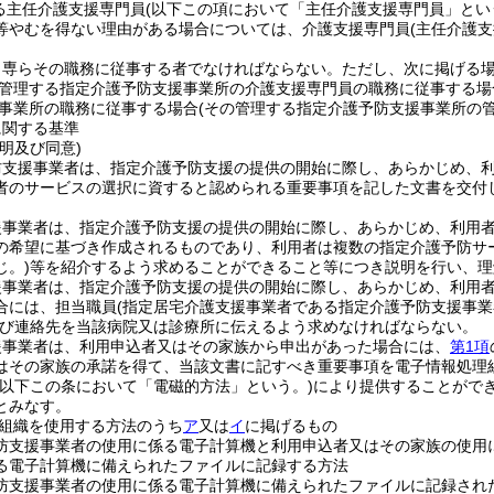
る主任介護支援専門員
(以下この項において「主任介護支援専門員」とい
等やむを得ない理由がある場合については、介護支援専門員
(主任介護
、専らその職務に従事する者でなければならない。
ただし、次に掲げる
管理する指定介護予防支援事業所の介護支援専門員の職務に従事する場
事業所の職務に従事する場合
(その管理する指定介護予防支援事業所の
に関する基準
明及び同意)
防支援事業者は、指定介護予防支援の提供の開始に際し、あらかじめ、
者のサービスの選択に資すると認められる重要事項を記した文書を交付
援事業者は、指定介護予防支援の提供の開始に際し、あらかじめ、利用
の希望に基づき作成されるものであり、利用者は複数の指定介護予防サ
じ。)
等を紹介するよう求めることができること等につき説明を行い、理
援事業者は、指定介護予防支援の提供の開始に際し、あらかじめ、利用
合には、担当職員
(指定居宅介護支援事業者である指定介護予防支援事
び連絡先を当該病院又は診療所に伝えるよう求めなければならない。
援事業者は、利用申込者又はその家族から申出があった場合には、
第1項
はその家族の承諾を得て、当該文書に記すべき重要事項を電子情報処理
(以下この条において「電磁的方法」という。)
により提供することがで
とみなす。
組織を使用する方法のうち
ア
又は
イ
に掲げるもの
防支援事業者の使用に係る電子計算機と利用申込者又はその家族の使用
る電子計算機に備えられたファイルに記録する方法
防支援事業者の使用に係る電子計算機に備えられたファイルに記録され