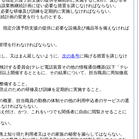
する指定介護予防支援の提供を継続的に実施するための、及び非常
当該業務継続計画に従い必要な措置を講じなければならない。
、必要な研修及び訓練を定期的に実施しなければならない。
継続計画の変更を行うものとする。
、指定介護予防支援の提供に必要な設備及び備品等を備えなければ
管理を行わなければならない。
生し、又はまん延しないように、
次の各号
に掲げる措置を講じなけ
検討する委員会
(テレビ電話装置その他の情報通信機器
(以下「テレ
1回以上開催するとともに、その結果について、担当職員に周知徹底
整備すること。
防止のための研修及び訓練を定期的に実施すること。
の概要、担当職員の勤務の体制その他の利用申込者のサービスの選
しなければならない。
備え付け、かつ、これをいつでも関係者に自由に閲覧させることに
らない。
務上知り得た利用者又はその家族の秘密を漏らしてはならない。