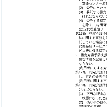
支援センター運
(2)
委託に当たっ
(3)
委託する指定
ければならない
(4)
委託する指定
を除く。)
を遵守
(法定代理受領サー
第16条
指定介護予
払に関する事務を
託している場合に
代理受領サービス
ビス費に係る指定
2
指定介護予防支
要な情報を記載し
ならない。
(利用者に対する
第17条
指定介護予
し、直近の介護予
(利用者に関する市
第18条
指定介護予
ければならない。
(1)
正当な理由な
状態になったと
(2)
偽りその他不
(管理者の責務)