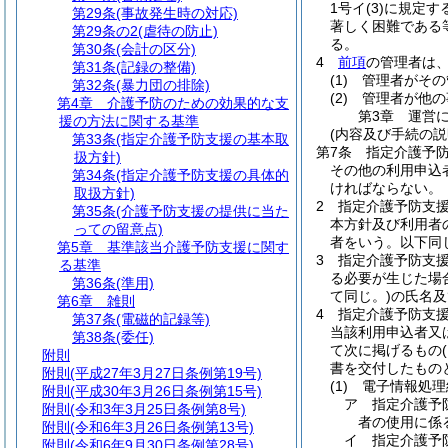
1号イ
(3)
に規定す
第29条
(事故発生時の対応)
著しく困難である
第29条の2
(虐待の防止)
る。
第30条
(会計の区分)
4
前項
の管理者は
第31条
(記録の整備)
(1)
管理者がその
第32条
(暴力団の排除)
(2)
管理者が他の
第4章
介護予防のための効果的な支
第3章
運営
援の方法に関する基準
(内容及び手続の説
第33条
(指定介護予防支援の基本取
第7条
指定介護予
扱方針)
その他の利用申込
第34条
(指定介護予防支援の具体的
ければならない。
取扱方針)
2
指定介護予防支
第35条
(介護予防支援の提供に当た
本方針及び利用者
っての留意点)
者をいう。以下同
第5章
基準該当介護予防支援に関す
3
指定介護予防支
る基準
る必要が生じた場
第36条
(準用)
て同じ。)
の氏名及
第6章
雑則
4
指定介護予防支
第37条
(電磁的記録等)
当該利用申込者又
第38条
(委任)
て次に掲げるもの
附則
書を交付したもの
附則
(平成27年3月27日条例第19号)
(1)
電子情報処理
附則
(平成30年3月26日条例第15号)
ア
指定介護予
附則
(令和3年3月25日条例第8号)
者の使用に係
附則
(令和6年3月26日条例第13号)
イ
指定介護予
附則
(令和6年9月30日条例第28号)