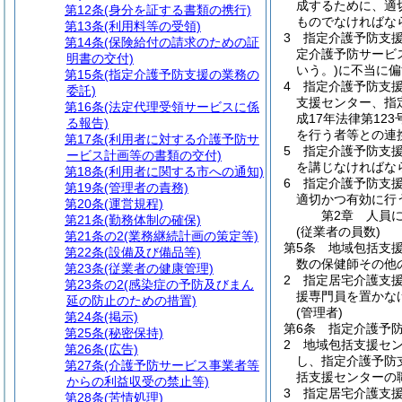
成するために、適
第12条
(身分を証する書類の携行)
ものでなければな
第13条
(利用料等の受領)
3
指定介護予防支
第14条
(保険給付の請求のための証
定介護予防サービ
明書の交付)
いう。)
に不当に偏
第15条
(指定介護予防支援の業務の
4
指定介護予防支
委託)
支援センター、指
第16条
(法定代理受領サービスに係
成17年法律第123
る報告)
を行う者等との連
第17条
(利用者に対する介護予防サ
5
指定介護予防支
ービス計画等の書類の交付)
を講じなければな
第18条
(利用者に関する市への通知)
6
指定介護予防支援
第19条
(管理者の責務)
適切かつ有効に行
第20条
(運営規程)
第2章
人員
第21条
(勤務体制の確保)
(従業者の員数)
第21条の2
(業務継続計画の策定等)
第5条
地域包括支
第22条
(設備及び備品等)
数の保健師その他
第23条
(従業者の健康管理)
2
指定居宅介護支
第23条の2
(感染症の予防及びまん
援専門員を置かな
延の防止のための措置)
(管理者)
第24条
(掲示)
第6条
指定介護予
第25条
(秘密保持)
2
地域包括支援セ
第26条
(広告)
し、指定介護予防
第27条
(介護予防サービス事業者等
括支援センターの
からの利益収受の禁止等)
3
指定居宅介護支
第28条
(苦情処理)