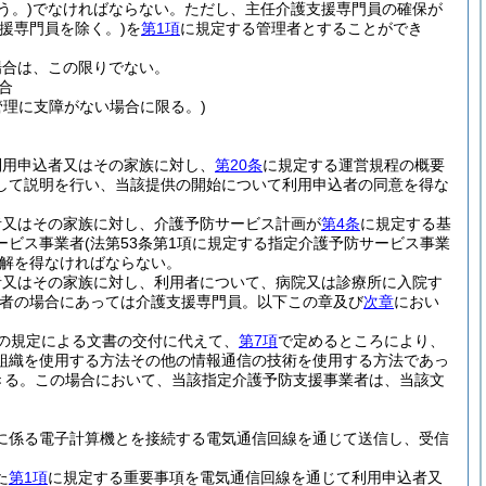
う。)
でなければならない。
ただし、主任介護支援専門員の確保が
支援専門員を除く。)
を
第1項
に規定する管理者とすることができ
場合は、この限りでない。
合
管理に支障がない場合に限る。)
利用申込者又はその家族に対し、
第20条
に規定する運営規程の概要
して説明を行い、当該提供の開始について利用申込者の同意を得な
者又はその家族に対し、介護予防サービス計画が
第4条
に規定する基
ービス事業者
(法第53条第1項に規定する指定介護予防サービス事業
解を得なければならない。
者又はその家族に対し、利用者について、病院又は診療所に入院す
業者の場合にあっては介護支援専門員。以下この章及び
次章
におい
の規定による文書の交付に代えて、
第7項
で定めるところにより、
組織を使用する方法その他の情報通信の技術を使用する方法であっ
きる。
この場合において、当該指定介護予防支援事業者は、当該文
に係る電子計算機とを接続する電気通信回線を通じて送信し、受信
た
第1項
に規定する重要事項を電気通信回線を通じて利用申込者又