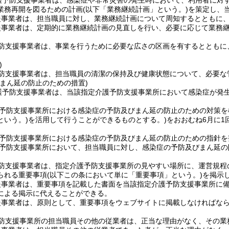
護予防支援事業者は、感染症や非常災害の発生時において、利用者に対
業務再開を図るための計画
(以下「業務継続計画」という。)
を策定し、
援事業者は、担当職員に対し、業務継続計画について周知するとともに
援事業者は、定期的に業務継続計画の見直しを行い、必要に応じて業務
防支援事業者は、事業を行うために必要な広さの区画を有するとともに
)
防支援事業者は、担当職員の清潔の保持及び健康状態について、必要な
びまん延の防止のための措置)
護予防支援事業者は、当該指定介護予防支援事業所において感染症が発
予防支援事業所における感染症の予防及びまん延の防止のための対策を
という。)
を活用して行うことができるものとする。)
をおおむね6月に
予防支援事業所における感染症の予防及びまん延の防止のための指針を
予防支援事業所において、担当職員に対し、感染症の予防及びまん延の
防支援事業者は、指定介護予防支援事業所の見やすい場所に、運営規程
られる重要事項
(以下この条において単に「重要事項」という。)
を掲示
援事業者は、重要事項を記載した書面を当該指定介護予防支援事業所に
による掲示に代えることができる。
援事業者は、原則として、重要事項をウェブサイトに掲載しなければな
防支援事業所の担当職員その他の従業者は、正当な理由がなく、その業