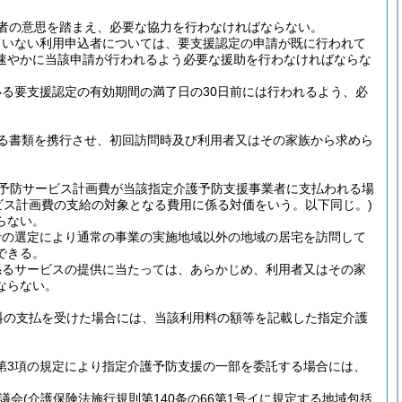
者の意思を踏まえ、必要な協力を行わなければならない。
ていない利用申込者については、要支援認定の申請が既に行われて
速やかに当該申請が行われるよう必要な援助を行わなければならな
る要支援認定の有効期間の満了日の30日前には行われるよう、必
る書類を携行させ、初回訪問時及び利用者又はその家族から求めら
介護予防サービス計画費が当該指定介護予防支援事業者に支払われる場
ビス計画費の支給の対象となる費用に係る対価をいう。以下同じ。)
らない。
者の選定により通常の事業の実施地域以外の地域の居宅を訪問して
できる。
係るサービスの提供に当たっては、あらかじめ、利用者又はその家
ならない。
料の支払を受けた場合には、当該利用料の額等を記載した指定介護
3第3項の規定により指定介護予防支援の一部を委託する場合には、
議会
(介護保険法施行規則第140条の66第1号イに規定する地域包括