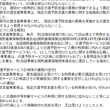
営協議会をいう。)
の議を経なければならないこと。
ては、適切かつ効率的に指定介護予防支援の業務が実施できるよう委託
居宅介護支援事業者は、指定介護予防支援の業務に関する知識及び能力
こと。
居宅介護支援事業者に対し、指定介護予防支援の業務を実施する介護支
するよう措置させなければならないこと。
ビスに係る報告)
防支援事業者は、毎月、市
(法第53条第7項において読み替えて準用する
国民健康保険団体連合会
(国民健康保険法
(昭和33年法律第192号)
第45
あっては、当該国民健康保険団体連合会)
に対し、介護予防サービス計画
(法第53条第4項の規定により介護予防サービス費が利用者に代わり当
介護予防サービスをいう。)
として位置付けたものに関する情報を記載し
援事業者は、介護予防サービス計画に位置付けられている基準該当介護
た文書を、市
(当該事務を国民健康保険団体連合会に委託している場合に
介護予防サービス計画等の書類の交付)
防支援事業者は、要支援認定を受けている利用者が要介護認定を受けた
防サービス計画及びその実施状況に関する書類を交付しなければならな
への通知)
防支援事業者は、指定介護予防支援を受けている利用者が次のいずれか
しに介護給付等対象サービスの利用に関する指示に従わないこと等によ
認められるとき。
正の行為によって保険給付の支給を受け、又は受けようとしたとき。