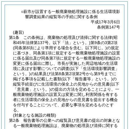
○萩市が設置する一般廃棄物処理施設に係る生活環境影
響調査結果の縦覧等の手続に関する条例
平成17年3月6日
条例第147号
(趣旨)
第1条
この条例は、廃棄物の処理及び清掃に関する法律
(昭
和45年法律第137号。以下「法」という。)
第9条の3第2項
(同条第8項により準用する場合を含む。以下同じ。)
の規定
に基づき、同条第1項に規定する一般廃棄物処理施設の設置
に係る届出及び同条第7項に規定する一般廃棄物処理施設の
変更に係る届出に際し、市長が実施した周辺地域の生活環
境に及ぼす影響についての調査
(以下「生活環境影響調査」
という。)
の結果及び法第8条第2項第2号から第9号までに
掲げる事項を記載した書類
(以下「報告書等」という。)
の
縦覧手続並びに生活環境の保全上の見地からの意見書
(以下
「意見書」という。)
の提出の方法を定めることにより、一
般廃棄物処理施設の設置又は変更に関し利害関係を有する
者に生活環境の保全上の見地からの意見書を提出する機会
を付与することについて、必要な事項を定めるものとす
る。
(対象となる施設の種類)
第2条
報告書等の公衆への縦覧及び意見書の提出の対象とな
る一般廃棄物処理施設は、廃棄物の処理及び清掃に関する