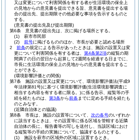
又は変更について利害関係を有する者が生活環境の保全上
の見地からの意見書を提出できる旨、意見書を提出する場
合の提出先、提出期限その他必要な事項を告示するものと
する。
(意見書の提出先及び提出期限)
第6条
意見書の提出先は、次に掲げる場所とする。
(1)
萩市市民部
(2)
前号
に掲げるもののほか、市長が必要と認める場所
2
前条
の規定による告示があったときは、施設の設置又は変
更について利害関係を有する者は、
第4条第2項
の縦覧の期
間満了の日の翌日から起算して2週間を経過する日までに、
市長に生活環境の保全上の見地からの意見書を提出するこ
とができる。
(環境影響評価との関係)
第7条
施設の設置又は変更について、環境影響評価法
(平成9
年法律第81号)
に基づく環境影響評価
(生活環境影響調査に
相当する内容を有する者に限る。)
に係る告示、縦覧等の手
続を経たものは、
第3条
から
前条
までに定める手続を経たも
のとみなす。
(近隣自治体との協議)
第8条
市長は、施設の設置等について、
次の各号
のいずれか
に該当するときは、その設置等に係る区域を管轄する近隣
自治体の長に、報告書等の写しを送付し、当該区域におけ
る縦覧等の手続の実施について、協議するものとする。
(1)
施設を萩市の区域外の区域に設置するとき。