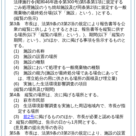
法律施行令
(昭和46年政令第300号)
第5条第1項に規定する
ごみ処理施設のうち焼却施設及び同条第2項に規定する一般
廃棄物の最終処分場
(以下「施設」という。)
とする。
(縦覧の告示)
第3条
市長は、法第9条の3第2項の規定により報告書等を公
衆の縦覧に供しようとするときは、報告書等を縦覧に供す
る場所
(以下「縦覧の場所」という。)
、期間
(以下「縦覧の
期間」という。)
のほか、次に掲げる事項を告示するものと
する。
(1)
施設の名称
(2)
施設の設置の場所
(3)
施設の種類
(4)
施設において処理する一般廃棄物の種類
(5)
施設の能力
(施設が最終処分場である場合にあって
は、埋立処分の用に供される場所の面積及び埋立量)
(6)
実施した生活環境影響調査の項目
(縦覧の場所及び期間)
第4条
縦覧の場所は、次に掲げる場所とする。
(1)
萩市市民部
(2)
生活環境影響調査を実施した周辺地域内で、市長が指
定する場所
(3)
前2号
に掲げるもののほか、市長が必要と認める場所
2
縦覧の期間は、告示の日から1月間とする。
(意見書の提出先等の告示)
第5条
市長は、法第9条の3第2項の規定により、施設の設置