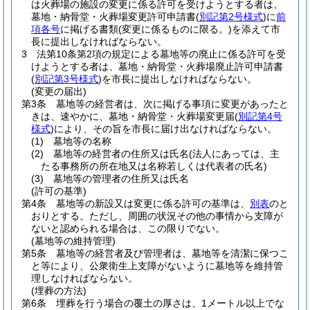
は火葬場の施設の変更に係る許可を受けようとする者は、
墓地・納骨堂・火葬場変更許可申請書
(
別記第2号様式
)
に
前
項各号
に掲げる書類
(変更に係るものに限る。)
を添えて市
長に提出しなければならない。
3
法第10条第2項の規定による墓地等の廃止に係る許可を受
けようとする者は、墓地・納骨堂・火葬場廃止許可申請書
(
別記第3号様式
)
を市長に提出しなければならない。
(変更の届出)
第3条
墓地等の経営者は、次に掲げる事項に変更があったと
きは、速やかに、墓地・納骨堂・火葬場変更届
(
別記第4号
様式
)
により、その旨を市長に届け出なければならない。
(1)
墓地等の名称
(2)
墓地等の経営者の住所又は氏名
(法人にあっては、主
たる事務所の所在地又は名称若しくは代表者の氏名)
(3)
墓地等の管理者の住所又は氏名
(許可の基準)
第4条
墓地等の新設又は変更に係る許可の基準は、
別表
のと
おりとする。
ただし、周囲の状況その他の事情から支障が
ないと認められる場合は、この限りでない。
(墓地等の維持管理)
第5条
墓地等の経営者及び管理者は、墓地等を清潔に保つこ
と等により、公衆衛生上支障がないように墓地等を維持管
理しなければならない。
(埋葬の方法)
第6条
埋葬を行う場合の覆土の厚さは、1メートル以上でな