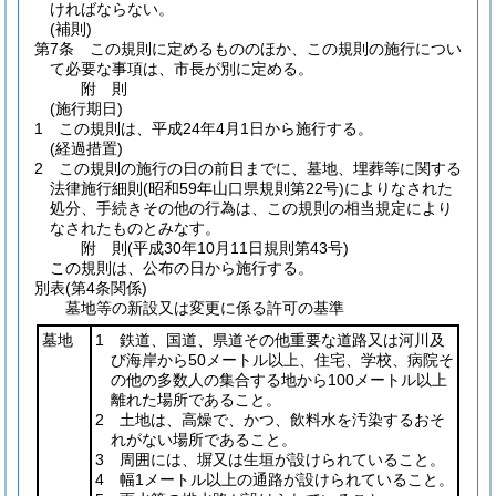
ければならない。
(補則)
第7条
この規則に定めるもののほか、この規則の施行につい
て必要な事項は、市長が別に定める。
附
則
(施行期日)
1
この規則は、平成24年4月1日から施行する。
(経過措置)
2
この規則の施行の日の前日までに、墓地、埋葬等に関する
法律施行細則
(昭和59年山口県規則第22号)
によりなされた
処分、手続きその他の行為は、この規則の相当規定により
なされたものとみなす。
附
則
(平成30年10月11日
規則第43号)
この規則は、公布の日から施行する。
別表
(第4条関係)
墓地等の新設又は変更に係る許可の基準
墓地
1 鉄道、国道、県道その他重要な道路又は河川及
び海岸から50メートル以上、住宅、学校、病院そ
の他の多数人の集合する地から100メートル以上
離れた場所であること。
2 土地は、高燥で、かつ、飲料水を汚染するおそ
れがない場所であること。
3 周囲には、塀又は生垣が設けられていること。
4 幅1メートル以上の通路が設けられていること。