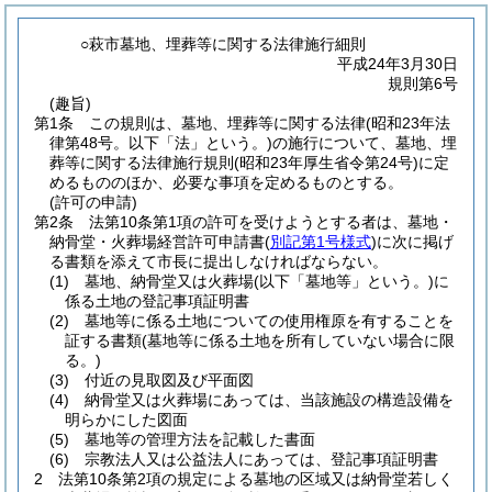
○萩市墓地、埋葬等に関する法律施行細則
平成24年3月30日
規則第6号
(趣旨)
第1条
この規則は、墓地、埋葬等に関する法律
(昭和23年法
律第48号。以下「法」という。)
の施行について、墓地、埋
葬等に関する法律施行規則
(昭和23年厚生省令第24号)
に定
めるもののほか、必要な事項を定めるものとする。
(許可の申請)
第2条
法第10条第1項の許可を受けようとする者は、墓地・
納骨堂・火葬場経営許可申請書
(
別記第1号様式
)
に次に掲げ
る書類を添えて市長に提出しなければならない。
(1)
墓地、納骨堂又は火葬場
(以下「墓地等」という。)
に
係る土地の登記事項証明書
(2)
墓地等に係る土地についての使用権原を有することを
証する書類
(墓地等に係る土地を所有していない場合に限
る。)
(3)
付近の見取図及び平面図
(4)
納骨堂又は火葬場にあっては、当該施設の構造設備を
明らかにした図面
(5)
墓地等の管理方法を記載した書面
(6)
宗教法人又は公益法人にあっては、登記事項証明書
2
法第10条第2項の規定による墓地の区域又は納骨堂若しく