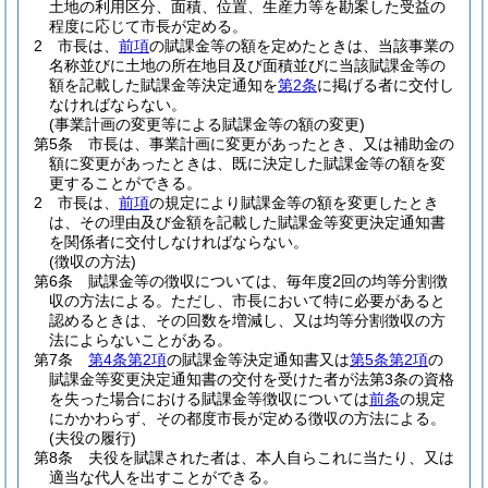
土地の利用区分、面積、位置、生産力等を勘案した受益の
程度に応じて市長が定める。
2
市長は、
前項
の賦課金等の額を定めたときは、当該事業の
名称並びに土地の所在地目及び面積並びに当該賦課金等の
額を記載した賦課金等決定通知を
第2条
に掲げる者に交付し
なければならない。
(事業計画の変更等による賦課金等の額の変更)
第5条
市長は、事業計画に変更があったとき、又は補助金の
額に変更があったときは、既に決定した賦課金等の額を変
更することができる。
2
市長は、
前項
の規定により賦課金等の額を変更したとき
は、その理由及び金額を記載した賦課金等変更決定通知書
を関係者に交付しなければならない。
(徴収の方法)
第6条
賦課金等の徴収については、毎年度2回の均等分割徴
収の方法による。
ただし、市長において特に必要があると
認めるときは、その回数を増減し、又は均等分割徴収の方
法によらないことがある。
第7条
第4条第2項
の賦課金等決定通知書又は
第5条第2項
の
賦課金等変更決定通知書の交付を受けた者が法第3条の資格
を失った場合における賦課金等徴収については
前条
の規定
にかかわらず、その都度市長が定める徴収の方法による。
(夫役の履行)
第8条
夫役を賦課された者は、本人自らこれに当たり、又は
適当な代人を出すことができる。