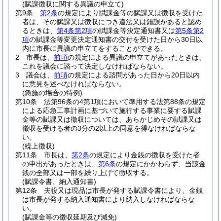
(賦課徴収に関する異議の申立て)
第9条
第2条
の規定により賦課金等の賦課又は徴収を受けた
者は、その賦課又は徴収につき違法又は錯誤があると認め
るときは、
第4条第2項
の賦課金等決定通知書又は
第5条第2
項
の賦課金等変更決定通知書の交付を受けた日から30日以
内に市長に異議の申立てをすることができる。
2
市長は、
前項
の規定による異議の申立てがあったときは、
これを議会に諮って決定しなければならない。
3
議会は、
前項
の規定による諮問があった日から20日以内
に意見を述べなければならない。
(急施の場合の特例)
第10条
法第96条の4第1項において準用する法第88条の規定
による応急工事計画に基づいて施行する事業に要する賦課
金等の賦課又は徴収については、あらかじめその賦課又は
徴収を受ける者の3分の2以上の同意を得なければならな
い。
(繰上徴収)
第11条
市長は、
第2条
の規定により金銭の徴収を受けた者
の申出があったときは、
第6条
の規定にかかわらず、当該金
銭の全部又は一部を繰り上げて徴収する。
(賦課令書、納入通知書)
第12条
夫役又は現品は市長が発する賦課令書により、金銭
は市長が発する納入通知書により納入しなければならな
い。
(賦課金等の徴収延期及び減免)