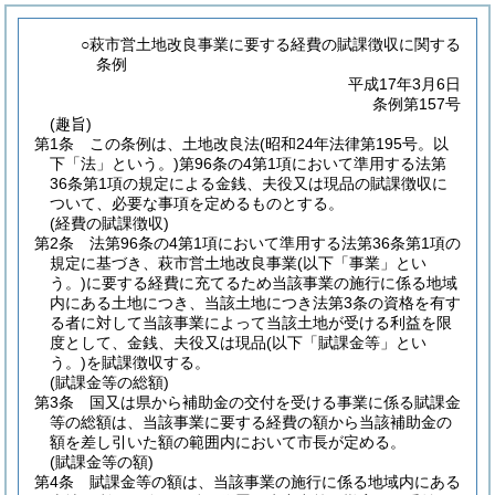
○萩市営土地改良事業に要する経費の賦課徴収に関する
条例
平成17年3月6日
条例第157号
(趣旨)
第1条
この条例は、土地改良法
(昭和24年法律第195号。以
下「法」という。)
第96条の4第1項において準用する法第
36条第1項の規定による金銭、夫役又は現品の賦課徴収に
ついて、必要な事項を定めるものとする。
(経費の賦課徴収)
第2条
法第96条の4第1項において準用する法第36条第1項の
規定に基づき、萩市営土地改良事業
(以下「事業」とい
う。)
に要する経費に充てるため当該事業の施行に係る地域
内にある土地につき、当該土地につき法第3条の資格を有す
る者に対して当該事業によって当該土地が受ける利益を限
度として、金銭、夫役又は現品
(以下「賦課金等」とい
う。)
を賦課徴収する。
(賦課金等の総額)
第3条
国又は県から補助金の交付を受ける事業に係る賦課金
等の総額は、当該事業に要する経費の額から当該補助金の
額を差し引いた額の範囲内において市長が定める。
(賦課金等の額)
第4条
賦課金等の額は、当該事業の施行に係る地域内にある