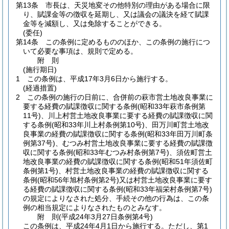
第13条
市長は、天災地変その他特別の理由がある場合に限
り、賦課金等の徴収を延期し、又は議会の議決を経て賦課
金等を減額し、又は免除することができる。
(委任)
第14条
この条例に定めるもののほか、この条例の施行につ
いて必要な事項は、規則で定める。
附
則
(施行期日)
1
この条例は、平成17年3月6日から施行する。
(経過措置)
2
この条例の施行の日前に、合併前の萩市営土地改良事業に
要する経費の賦課徴収に関する条例
(昭和33年萩市条例第
11号)
、川上村営土地改良事業に要する経費の賦課徴収に関
する条例
(昭和33年川上村条例第10号)
、田万川町営土地改
良事業の経費の賦課徴収に関する条例
(昭和33年田万川町条
例第37号)
、むつみ村営土地改良事業に要する経費の賦課徴
収に関する条例
(昭和33年むつみ村条例第7号)
、須佐町営土
地改良事業の経費の賦課徴収に関する条例
(昭和51年須佐町
条例第1号)
、村営土地改良事業の経費の賦課徴収に関する
条例
(昭和56年旭村条例第2号)
又は村営土地改良事業に要す
る経費の賦課徴収に関する条例
(昭和33年福栄村条例第7号)
の規定によりなされた処分、手続その他の行為は、この条
例の相当規定によりなされたものとみなす。
附
則
(平成24年3月27日
条例第4号)
この条例は、平成24年4月1日から施行する。
ただし、第1