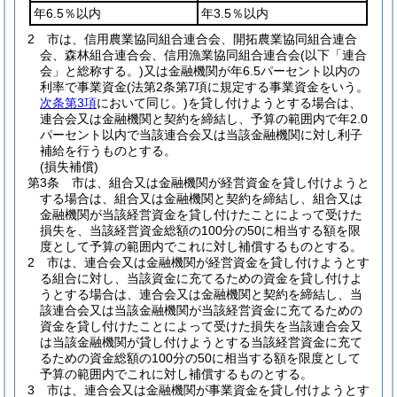
年6.5％以内
年3.5％以内
2
市は、信用農業協同組合連合会、開拓農業協同組合連合
会、森林組合連合会、信用漁業協同組合連合会
(以下「連合
会」と総称する。)
又は金融機関が年6.5パーセント以内の
利率で事業資金
(法第2条第7項に規定する事業資金をいう。
次条第3項
において同じ。)
を貸し付けようとする場合は、
連合会又は金融機関と契約を締結し、予算の範囲内で年2.0
パーセント以内で当該連合会又は当該金融機関に対し利子
補給を行うものとする。
(損失補償)
第3条
市は、組合又は金融機関が経営資金を貸し付けようと
する場合は、組合又は金融機関と契約を締結し、組合又は
金融機関が当該経営資金を貸し付けたことによって受けた
損失を、当該経営資金総額の100分の50に相当する額を限
度として予算の範囲内でこれに対し補償するものとする。
2
市は、連合会又は金融機関が経営資金を貸し付けようとす
る組合に対し、当該資金に充てるための資金を貸し付けよ
うとする場合は、連合会又は金融機関と契約を締結し、当
該連合会又は当該金融機関が当該経営資金に充てるための
資金を貸し付けたことによって受けた損失を当該連合会又
は当該金融機関が貸し付けようとする当該経営資金に充て
るための資金総額の100分の50に相当する額を限度として
予算の範囲内でこれに対し補償するものとする。
3
市は、連合会又は金融機関が事業資金を貸し付けようとす