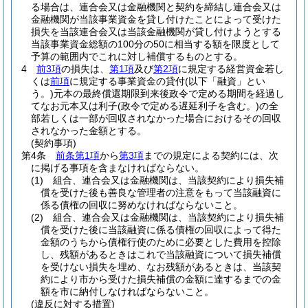
る場合は、連合会又は金融機関と契約を締結し連合会又は
金融機関が当該事業資金を貸し付けたことによって受けた
損失を当該連合会又は当該金融機関が貸し付けようとする
当該事業資金総額の100分の50に相当する額を限度として
予算の範囲内でこれに対し補償するものとする。
4
前3項
の損失は、
第1項
及び
第2項
に規定する経営資金若し
くは
前項
に規定する事業資金の貸付
(以下「融資」とい
う。)
元本の最終償還期限到来後政令で定める期間を経過し
てなお元本又は利子
(政令で定める遅延利子を含む。)
の全
部若しくは一部が回収されなかった場合におけるその回収
されなかった金額とする。
(契約事項)
第4条
前条第1項
から
第3項
までの規定による契約には、次
に掲げる事項を含まなければならない。
(1)
組合、連合会又は金融機関は、当該契約により損失補
償を受けた後も善良な管理者の注意をもって当該融資に
係る債権の回収に努めなければならないこと。
(2)
組合、連合会又は金融機関は、当該契約により損失補
償を受けた後に当該融資に係る債権の回収によって得た
金額のうちから債権行使のために必要とした費用を控除
し、残額があるときはこれで当該融資について損失補償
を受けない損失を埋め、なお残額があるときは、当該契
約により市から受けた損失補償の金額に達するまでの金
額を市に納付しなければならないこと。
(違反に対する措置)