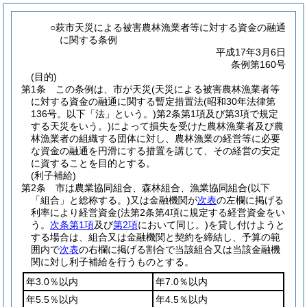
○萩市天災による被害農林漁業者等に対する資金の融通
に関する条例
平成17年3月6日
条例第160号
(目的)
第1条
この条例は、市が天災
(天災による被害農林漁業者等
に対する資金の融通に関する暫定措置法
(昭和30年法律第
136号。以下「法」という。)
第2条第1項及び第3項で規定
する天災をいう。)
によって損失を受けた農林漁業者及び農
林漁業者の組織する団体に対し、農林漁業の経営等に必要
な資金の融通を円滑にする措置を講じて、その経営の安定
に資することを目的とする。
(利子補給)
第2条
市は農業協同組合、森林組合、漁業協同組合
(以下
「組合」と総称する。)
又は金融機関が
次表
の左欄に掲げる
利率により経営資金
(法第2条第4項に規定する経営資金をい
う。
次条第1項
及び
第2項
において同じ。)
を貸し付けようと
する場合は、組合又は金融機関と契約を締結し、予算の範
囲内で
次表
の右欄に掲げる割合で当該組合又は当該金融機
関に対し利子補給を行うものとする。
年3.0％以内
年7.0％以内
年5.5％以内
年4.5％以内