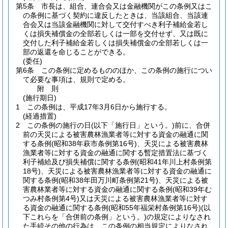
第5条
市長は、組合、連合会又は金融機関がこの条例又はこ
の条例に基づく契約に違反したときは、当該組合、当該連
合会又は当該金融機関に対して交付すべき利子補給金若し
くは損失補償金の全部若しくは一部を交付せず、又は既に
交付した利子補給金若しくは損失補償金の全部若しくは一
部の返還を命じることができる。
(委任)
第6条
この条例に定めるもののほか、この条例の施行につい
て必要な事項は、規則で定める。
附
則
(施行期日)
1
この条例は、平成17年3月6日から施行する。
(経過措置)
2
この条例の施行の日
(以下「施行日」という。)
前に、合併
前の天災による被害農林漁業者等に対する資金の融通に関
する条例
(昭和38年萩市条例第16号)
、天災による被害農林
漁業者等に対する資金の融通に関する暫定措置法に基づく
利子補給及び損失補償に関する条例
(昭和41年川上村条例第
18号)
、天災による被害農林漁業者等に対する資金の融通に
関する条例
(昭和38年田万川町条例第21号)
、天災による被
害農林業者等に対する資金の融通に関する条例
(昭和39年む
つみ村条例第4号)
又は天災による被害農林漁業者等に対す
る資金の融通に関する条例
(昭和55年福栄村条例第16号)
(以
下これらを「合併前の条例」という。)
の規定によりなされ
た手続その他の行為は、この条例の相当規定によりなされ