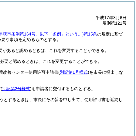
平成17年3月6日
規則第121号
7年萩市条例第164号。以下「条例」という。)
第15条
の規定に基づ
必要な事項を定めるものとする。
要があると認めるときは、これを変更することができる。
必要と認めるときは、これを変更することができる。
境改善センター使用許可申請書
(
別記第1号様式
)
を市長に提出しな
書
(
別記第2号様式
)
を申請者に交付するものとする。
うとするときは、市長にその旨を申し出て、使用許可書を返納し