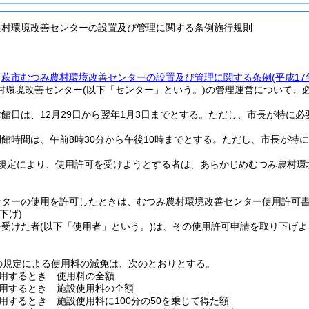
農村環境改善センターの設置及び管理に関する条例施行規則
、
萩市むつみ農村環境改善センターの設置及び管理に関する条例
(平成1
村環境改善センター
(以下「センター」という。)
の管理運営について、
館日は、12月29日から翌年1月3日までとする。
ただし、市長が特に必
館時間は、午前8時30分から午後10時までとする。
ただし、市長が特に
規定により、使用許可を受けようとする者は、あらかじめむつみ農村環
ンターの使用を許可したときは、むつみ農村環境改善センター使用許可
下げ)
を受けた者
(以下「使用者」という。)
は、その使用許可申請を取り下げよ
。
の規定による使用料の減免は、次のとおりとする。
用するとき 使用料の全額
用するとき 施設使用料の全額
用するとき 施設使用料に100分の50を乗じて得た額