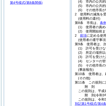
(4)
市内の公共的
第4号様式
(第8条関係)
(5)
市内の公共的
(6)
その他市長が
2
使用料の減免を
(使用料の還付)
第8条
市長は、
条例
(1)
使用者の責め
(2)
使用開始前ま
2
前項
に定める使
(使用者の遵守事項
第9条
使用者は、
(1)
許可を受けな
(2)
所定の場所以
(3)
許可を受けた
(4)
センターの管
(5)
その他市長の
(事故報告)
第10条
使用者は、
(その他)
第11条
この規則に
附
則
この規則は、平成1
附
則
(令和3
この規則は、令和
別記第1号様式
(第4