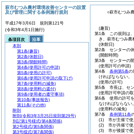
萩市むつみ農村環境改善センターの設置
及び管理に関する条例施行規則
○萩市むつみ
平成17年3月6日 規則第121号
(趣旨)
(令和3年4月1日施行)
第1条
この規則は
き、萩市むつみ農
条項目次
沿革
(休館日)
本則
第2条
センターの休
第1条
(趣旨)
(開館時間)
第2条
(休館日)
第3条
センターの開
第3条
(開館時間)
(使用許可の申請)
第4条
(使用許可の申請)
第4条
条例第5条
の
第5条
(使用の許可)
ければならない。
第6条
(使用許可申請の取下げ)
(使用の許可)
第7条
(使用料の減免)
第5条
市長は、セ
第8条
(使用料の還付)
(使用許可申請の取
第9条
(使用者の遵守事項)
第6条
使用の許可
第10条
(事故報告)
なければならない
第11条
(その他)
(使用料の減免)
附則
第7条
条例第11条
附則
(令和3年3月25日規則第29号)
(1)
市が主催で使
別記第1号様式
(第4条関係)
(2)
市が共催で使
第2号様式
(第5条関係)
(3)
市が後援で使
第3号様式
(第7条関係)