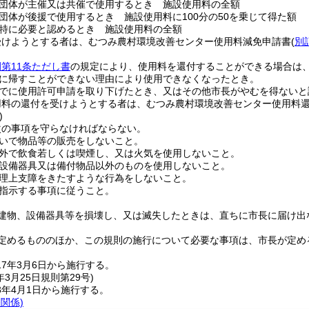
団体が主催又は共催で使用するとき 施設使用料の全額
団体が後援で使用するとき 施設使用料に100分の50を乗じて得た額
特に必要と認めるとき 施設使用料の全額
受けようとする者は、むつみ農村環境改善センター使用料減免申請書
(
別
第11条ただし書
の規定により、使用料を還付することができる場合は
に帰すことができない理由により使用できなくなったとき。
でに使用許可申請を取り下げたとき、又はその他市長がやむを得ないと
用料の還付を受けようとする者は、むつみ農村環境改善センター使用料
)
次の事項を守らなければならない。
いで物品等の販売をしないこと。
外で飲食若しくは喫煙し、又は火気を使用しないこと。
設備器具又は備付物品以外のものを使用しないこと。
理上支障をきたすような行為をしないこと。
指示する事項に従うこと。
建物、設備器具等を損壊し、又は滅失したときは、直ちに市長に届け出
定めるもののほか、この規則の施行について必要な事項は、市長が定め
7年3月6日から施行する。
年3月25日
規則第29号)
3年4月1日から施行する。
条関係)