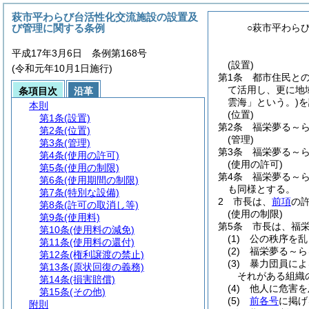
萩市平わらび台活性化交流施設の設置及
び管理に関する条例
○萩市平わら
平成17年3月6日 条例第168号
(設置)
(令和元年10月1日施行)
第1条
都市住民と
て活用し、更に地
条項目次
沿革
雲海」という。)
を
本則
(位置)
第1条
(設置)
第2条
福栄夢る～ら
第2条
(位置)
(管理)
第3条
(管理)
第3条
福栄夢る～
第4条
(使用の許可)
(使用の許可)
第5条
(使用の制限)
第4条
福栄夢る～
第6条
(使用期間の制限)
も同様とする。
第7条
(特別な設備)
2
市長は、
前項
の
第8条
(許可の取消し等)
(使用の制限)
第9条
(使用料)
第5条
市長は、福
第10条
(使用料の減免)
(1)
公の秩序を乱
第11条
(使用料の還付)
(2)
福栄夢る～ら
第12条
(権利譲渡の禁止)
(3)
暴力団員によ
第13条
(原状回復の義務)
それがある組織
第14条
(損害賠償)
(4)
他人に危害を
第15条
(その他)
(5)
前各号
に掲げ
附則