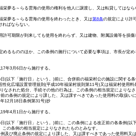
福栄夢る～らる雲海の使用の権利を他人に譲渡し、又は転貸してはなら
福栄夢る～らる雲海の使用を終わったとき、又は
第8条
の規定により許
ければならない。
用許可期限が到来しても使用を終わらず、又は建物、附属設備等を損傷
定めるもののほか、この条例の施行について必要な事項は、市長が定め
17年3月6日から施行する。
の日
(以下「施行日」という。)
前に、合併前の福栄村公の施設に関する条
活性化広場設置管理規則
(平成10年福栄村規則第11号)
又は福栄村使用料
りなされた処分、手続その他の行為は、この条例の相当規定によりなさ
併前の条例の規定により課した、又は課すべきであった使用料の取扱い
8年12月18日
条例第31号)
抄
19年4月1日から施行する。
の日
(以下「施行日」という。)
前に、この条例による改正前の各条例
(以
、この条例の相当規定によりなされたものとみなす。
条例及び廃止条例の規定により課した、又は課すべきであった使用料又