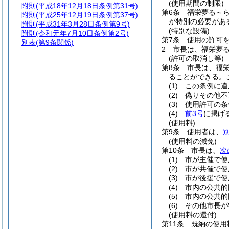
(使用期間の制限)
附則
(平成18年12月18日条例第31号)
第6条
福栄夢る～
附則
(平成25年12月19日条例第37号)
が特別の必要があ
附則
(平成31年3月28日条例第9号)
(特別な設備)
附則
(令和元年7月10日条例第2号)
第7条
使用の許可
別表
(第9条関係)
2
市長は、福栄夢
(許可の取消し等)
第8条
市長は、福
ることができる。
(1)
この条例に違
(2)
偽りその他不
(3)
使用許可の条
(4)
前3号
に掲げ
(使用料)
第9条
使用者は、
(使用料の減免)
第10条
市長は、
次
(1)
市が主催で使
(2)
市が共催で使
(3)
市が後援で使
(4)
市内の公共的
(5)
市内の公共的
(6)
その他市長が
(使用料の還付)
第11条
既納の使用