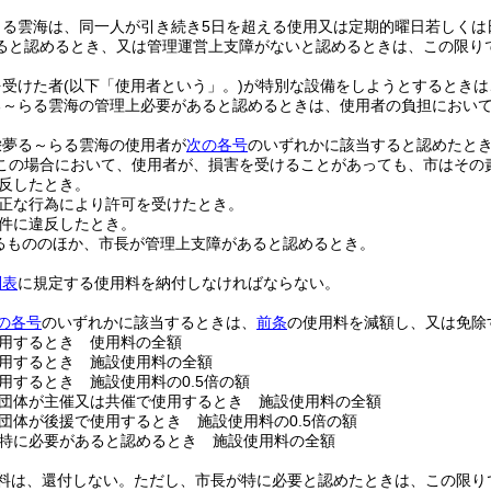
らる雲海は、同一人が引き続き5日を超える使用又は定期的曜日若しくは
ると認めるとき、又は管理運営上支障がないと認めるときは、この限り
を受けた者
(以下「使用者という」。)
が特別な設備をしようとするときは
る～らる雲海の管理上必要があると認めるときは、使用者の負担におい
栄夢る～らる雲海の使用者が
次の各号
のいずれかに該当すると認めたと
この場合において、使用者が、損害を受けることがあっても、市はその
反したとき。
正な行為により許可を受けたとき。
件に違反したとき。
るもののほか、市長が管理上支障があると認めるとき。
別表
に規定する使用料を納付しなければならない。
の各号
のいずれかに該当するときは、
前条
の使用料を減額し、又は免除
用するとき 使用料の全額
用するとき 施設使用料の全額
用するとき 施設使用料の0.5倍の額
団体が主催又は共催で使用するとき 施設使用料の全額
団体が後援で使用するとき 施設使用料の0.5倍の額
特に必要があると認めるとき 施設使用料の全額
料は、還付しない。
ただし、市長が特に必要と認めたときは、この限り