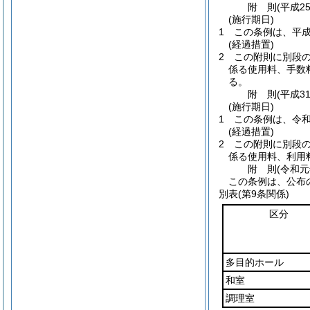
附
則
(平成2
(施行期日)
1
この条例は、平成
(経過措置)
2
この附則に別段
係る使用料、手数
る。
附
則
(平成3
(施行期日)
1
この条例は、令和
(経過措置)
2
この附則に別段
係る使用料、利用
附
則
(令和元
この条例は、公布
別表
(第9条関係)
区分
多目的ホール
和室
調理室