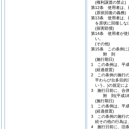
(権利譲渡の禁止)
第12条
使用者は、
(原状回復の義務)
第13条
使用者は、
を原状に回復しな
(損害賠償)
第14条
使用者が使
い。
(その他)
第15条
この条例に
附
則
(施行期日)
1
この条例は、平成
(経過措置)
2
この条例の施行
平わらび台多目的
いう。)
の規定によ
3
施行日前に、合
附
則
(平成1
(施行期日)
1
この条例は、平成
(経過措置)
3
この条例の施行
続その他の行為は
4
施行日前に、旧