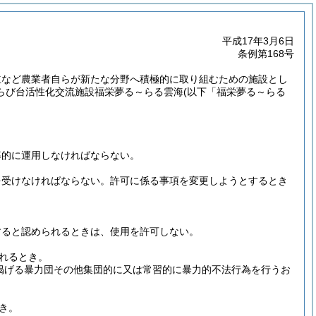
平成17年3月6日
条例第168号
立など農業者自らが新たな分野へ積極的に取り組むための施設とし
らび台活性化交流施設福栄夢る～らる雲海
(以下「福栄夢る～らる
率的に運用しなければならない。
を受けなければならない。
許可に係る事項を変更しようとするとき
。
すると認められるときは、使用を許可しない。
れるとき。
に掲げる暴力団その他集団的に又は常習的に暴力的不法行為を行うお
き。