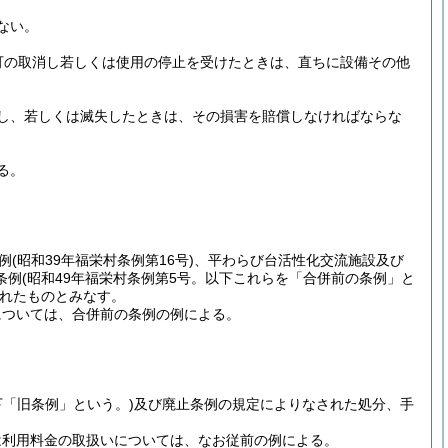
ない。
可の取消し若しくは使用の停止を受けたときは、直ちに設備その他
し、若しくは滅失したときは、その損害を賠償しなければならな
る。
例
(昭和39年福栄村条例第16号)
、平わらび台活性化交流施設及び
条例
(昭和49年福栄村条例第5号。以下これらを「合併前の条例」と
れたものとみなす。
については、合併前の条例の例による。
下「旧条例」という。)
及び廃止条例の規定によりなされた処分、手
は利用料金の取扱いについては、なお従前の例による。