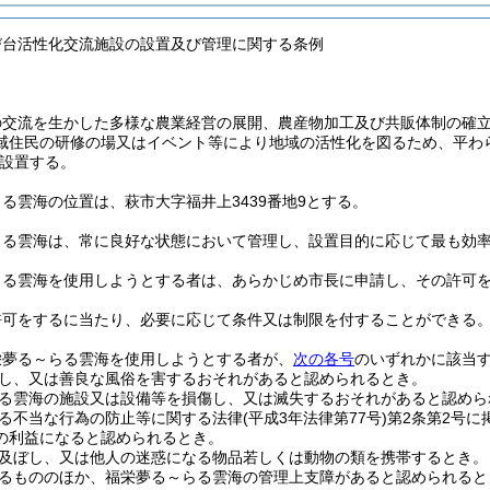
び台活性化交流施設の設置及び管理に関する条例
の交流を生かした多様な農業経営の展開、農産物加工及び共販体制の確
域住民の研修の場又はイベント等により地域の活性化を図るため、平わ
設置する。
る雲海の位置は、萩市大字福井上3439番地9とする。
らる雲海は、常に良好な状態において管理し、設置目的に応じて最も効
らる雲海を使用しようとする者は、あらかじめ市長に申請し、その許可
許可をするに当たり、必要に応じて条件又は制限を付することができる
栄夢る～らる雲海を使用しようとする者が、
次の各号
のいずれかに該当
し、又は善良な風俗を害するおそれがあると認められるとき。
る雲海の施設又は設備等を損傷し、又は滅失するおそれがあると認めら
る不当な行為の防止等に関する法律
(平成3年法律第77号)
第2条第2号
の利益になると認められるとき。
及ぼし、又は他人の迷惑になる物品若しくは動物の類を携帯するとき。
るもののほか、福栄夢る～らる雲海の管理上支障があると認められると