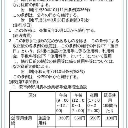
なお従前の例による。
附
則
(平成30年10月11日
条例第36号)
この条例は、公布の日から施行する。
附
則
(平成31年3月28日
条例第9号)
抄
(施行期日)
1
この条例は、令和元年10月1日から施行する。
(経過措置)
2
この附則に別段の定めがあるものを除き、この条例による
改正後の各条例の規定は、この条例の施行の日
(以下「施行
日」という。)
以後の施設の使用等に係る使用料、利用料
金、手数料等
(以下「使用料等」という。)
について適用
し、施行日前の施設の使用等に係る使用料等については、
なお従前の例による。
附
則
(令和元年7月10日
条例第2号)
この条例は、公布の日から施行する。
別表
(第7条関係)
1 萩市鈴野川農林漁業者等健康増進施設
区分
午前
午後
夜間
延長使
(9：00
(12：0
(17：0
用
～12：
0～1
0～2
1時間当
00)
7：00)
2：00)
たり
全
専用使用
施設使
330円
550円
550円
100円
館
用料