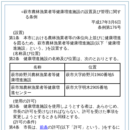
○萩市農林漁業者等健康増進施設の設置及び管理に関す
る条例
平成17年3月6日
条例第176号
(設置)
第1条
本市における農林漁業者等の体位向上並びに健康増進
を図るため、萩市農林漁業者等健康増進施設
(以下「健康増
進施設」という。)
を設置する。
(名称及び位置)
第2条
健康増進施設の名称及び位置は、次のとおりとする。
名称
位置
萩市鈴野川農林漁業者等健
萩市大字鈴野川1960番地5
康増進施設
萩市旭農林漁業者等健康増
萩市大字明木2905番地
進センター
(使用の許可)
第3条
健康増進施設を使用しようとする者は、あらかじめ、
市長の許可を受けなければならない。
許可を受けた事項を
変更しようとするときも同様とする。
(許可の条件)
第4条
市長は、
前条
の許可
(以下「許可」という。)
をするに