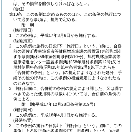
は、その損害を賠償しなければならない。
(委任)
第13条
この条例に定めるもののほか、この条例の施行につ
いて必要な事項は、規則で定める。
附
則
(施行期日)
1
この条例は、平成17年3月6日から施行する。
(経過措置)
2
この条例の施行の日
(以下「施行日」という。)
前に、合併
前の須佐町農林漁業者等健康増進施設の設置及び管理に関
する条例
(昭和59年須佐町条例第10号)
、旭村農林漁業者等
健康増進センター設置条例
(昭和58年旭村条例第12号)
又は
旭村使用料条例
(昭和35年旭村条例第2号)
(以下これらを
「合併前の条例」という。)
の規定によりなされた処分、手
続その他の行為は、この条例の相当規定によりなされたも
のとみなす。
3
施行日前に、合併前の条例の規定により課した、又は課す
べきであった使用料の取扱いについては、合併前の条例の
例による。
附
則
(平成17年12月28日
条例第319号)
(施行期日)
1
この条例は、平成18年4月1日から施行する。
(経過措置)
2
この条例の施行の日
(以下「施行日」という。)
前に、この
条例による改正前の各条例
(以下「旧条例」という。)
の規