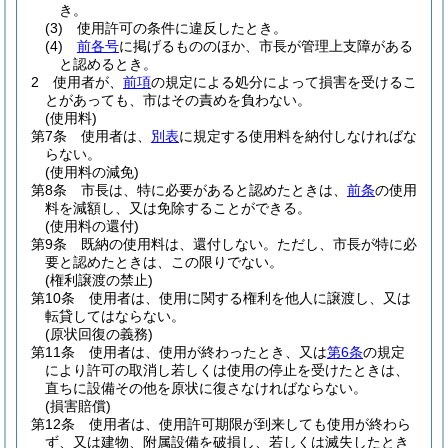
き。
(3)
使用許可の条件に違反したとき。
(4)
前各号
に掲げるもののほか、市長が管理上支障がある
と認めるとき。
2
使用者が、
前項
の規定による処分によって損害を受けるこ
とがあっても、市はその責めを負わない。
(使用料)
第7条
使用者は、
別表
に規定する使用料を納付しなければな
らない。
(使用料の減免)
第8条
市長は、特に必要があると認めたときは、
前条
の使用
料を減額し、又は免除することができる。
(使用料の還付)
第9条
既納の使用料は、還付しない。
ただし、市長が特に必
要と認めたときは、この限りでない。
(権利譲渡の禁止)
第10条
使用者は、使用に関する権利を他人に譲渡し、又は
転貸してはならない。
(原状回復の義務)
第11条
使用者は、使用が終わったとき、又は
第6条
の規定
により許可の取消し若しくは使用の停止を受けたときは、
直ちに設備その他を原状に復さなければならない。
(損害賠償)
第12条
使用者は、使用許可期限が到来しても使用が終わら
ず、又は建物、附属設備を破損し、若しくは滅失したとき