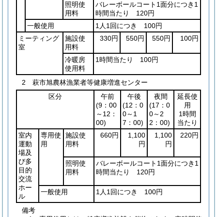
照明使
バレーボールコート1面分につき1
用料
時間当たり 120円
一般使用
1人1回につき 100円
ミーティング
施設使
330円
550円
550円
100円
室
用料
冷暖房
1時間当たり 100円
使用料
2 萩市旭農林漁業者等健康増進センター
区分
午前
午後
夜間
延長使
(9：00
(12：0
(17：0
用
～12：
0～1
0～2
1時間
00)
7：00)
2：00)
当たり
室内
専用使
施設使
660円
1,100
1,100
220円
運動
用
用料
円
円
場及
び多
照明使
バレーボールコート1面分につき1
目的
用料
時間当たり 120円
交流
ホー
一般使用
1人1回につき 100円
ル
備考