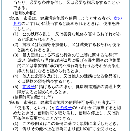
当たり、必要な条件を付し、又は必要な指示をすることが
できる。
(使用の制限)
第5条
市長は、健康増進施設を使用しようとする者が、
次の
各号
のいずれかに該当すると認められるときは、使用を許
可しない。
(1)
公の秩序を乱し、又は善良な風俗を害するおそれがあ
ると認められるとき。
(2)
施設又は設備等を損傷し、又は滅失するおそれがある
と認められるとき。
(3)
暴力団員による不当な行為の防止等に関する法律
(平
成3年法律第77号)
第2条第2号に掲げる暴力団その他集団
的に又は常習的に暴力的不法行為を行うおそれがある組
織の利益になると認められるとき。
(4)
他人に危害を及ぼし、又は他人の迷惑になる物品若し
くは動物の類を携帯するとき。
(5)
前各号
に掲げるもののほか、健康増進施設の管理上支
障があると認められるとき。
(使用許可の取消し等)
第6条
市長は、健康増進施設の使用許可を受けた者
(以下
「使用者」という。)
が
次の各号
のいずれかに該当すると認
めたときは、使用許可を取り消し、使用を停止し、又は許
可条件を変更することができる。
(1)
この条例又はこの条例に基づく規則に違反したとき。
(2)
偽りその他不正な行為により使用の許可を受けたと