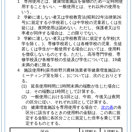
1 専用使用とは、健康増進施設を催物のため一定時間使
用することをいい、一般使用とは、それ以外の使用を
いう。
2 学齢に達しない者又は学校教育法(昭和22年法律第26
号)に規定する小学校若しくは中学校の児童若しくは生
徒には、夜間使用は認めない。ただし、保護者又は引
率者が同伴する場合は、この限りでない。
3 学齢に達しない者又は学校教育法に規定する学校(大
学を除く。)、専修学校若しくは各種学校の児童、生徒
若しくは学生が一般使用する場合においては、使用料
を徴収しないものとする。ただし、高等専門学校、専
修学校及び各種学校の生徒及び学生については、19歳
未満の者に限る。
4 施設使用料(萩市鈴野川農林漁業者等健康増進施設の
ミーティング室を除く。)については、次のとおりとす
る。
(1) 延長使用時間に1時間未満の端数が生じた場合に
は、その端数は1時間として計算する。
(2) 一般使用における1回とは、午前、午後又は夜間
の区分に従い、それぞれ1回として計算する。
(3) 健康増進施設を専用使用する場合で、
次の表
の各
区分に該当するときの使用料の金額は、この表に規
定する金額に各区分ごとに規定した倍率を乗じて算
定するものとする。
区分
入場料を
入場料を