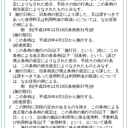
定によりなされた処分、手続その他の行為は、この条例の
相当規定によりなされたものとみなす。
3
施行日前に、旧条例の規定により課した、又は課すべきで
あった使用料又は利用料金の取扱いについては、なお従前
の例による。
附
則
(平成18年12月18日
条例第31号)
抄
(施行期日)
1
この条例は、平成19年4月1日から施行する。
(経過措置)
3
この条例の施行の日
(以下「施行日」という。)
前に、この
条例による改正前の各条例
(以下「旧条例」という。)
及び
廃止条例の規定によりなされた処分、手続その他の行為
は、この条例の相当規定によりなされたものとみなす。
4
施行日前に、旧条例及び廃止条例の規定により課した、又
は課すべきであった使用料又は利用料金の取扱いについて
は、なお従前の例による。
附
則
(平成25年12月19日
条例第37号)
抄
(施行期日)
1
この条例は、平成26年4月1日から施行する。
(経過措置)
2
この附則に別段の定めがあるものを除き、この条例による
改正後の各条例の規定は、この条例の施行の日
(以下「施行
日」という。)
以後の施設の利用等に係る使用料、手数料及
び利用料金等
(以下「使用料等」という。)
について適用
し、施行日前の施設の利用等に係る使用料等については、