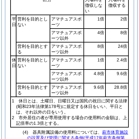
徴収しな
徴収する
い
平
営利を目的とし
アマチュアスポ
1倍
2倍
日
ない
ーツ
アマチュアスポ
4倍
8倍
ーツ以外
営利を目的とす
アマチュアスポ
8倍
24倍
る
ーツ以外
休
営利を目的とし
アマチュアスポ
1倍
2.4倍
日
ない
ーツ
アマチュアスポ
4.8倍
9.6倍
ーツ以外
営利を目的とす
アマチュアスポ
9.6倍
28.8倍
る
ーツ以外
1 休日とは、土曜日、日曜日又は国民の祝日に関する法律
(昭和23年法律第178号)
に規定する休日をいい、平日と
は、それ以外の日をいう。
2 市外居住の者が専用使用する場合の使用料の金額は、上
記倍率の1.3倍とする。
(4) 器具附属設備の使用料については、
萩市体育施設
の設置及び管理に関する条例(平成17年萩市条例第