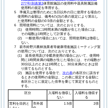
277号)別表第3
体育館施設の使用料中器具附属設備
使用料の規定を準用する。
5 準備又は整理のために当日以外の日に使用する場合の
使用料の金額は、備考4の(3)の表の規定により算出し
た使用料の金額の0.5倍の金額とする。
6 照明使用料については、次のとおりとする。
(1) 使用時間に1時間未満の端数が生じた場合には、
その端数は1時間として計算する。
(2) 一般使用の場合においては、照明使用料は徴収し
ない。
7 萩市鈴野川農林漁業者等健康増進施設ミーティング室
の使用については、次のとおりとする。
(1) 延長使用及び冷暖房使用の場合において、使用時
間に1時間未満の端数が生じた場合には、その端数が
30分以上のときは1時間とし、30分未満のときは切
り捨てるものとする。
(2) 施設を使用する場合で、
次の表
の各区分に該当す
るときの使用料の金額は、この表に規定する金額に
各区分ごとに規定した倍率を乗じて算定するものと
する。
区分
入場料を徴収し
入場料を徴収す
ない
る
営利を目的と
市外居
1.5倍
2倍
しない
住