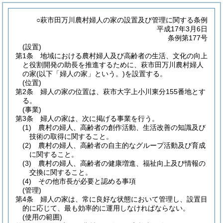
○萩市田万川農村婦人の家の設置及び管理に関する条例
平成17年3月6日
条例第177号
(設置)
第1条
地域における農村婦人及び高齢者の生活、文化の向上
と役割開発の助長を推進するために、萩市田万川農村婦人
の家
(以下「婦人の家」という。)
を設置する。
(位置)
第2条
婦人の家の位置は、萩市大字上小川東分155番地とす
る。
(事業)
第3条
婦人の家は、次に掲げる事業を行う。
(1)
農村の婦人、高齢者の創作活動、生活改善の知識及び
技術の取得に関すること。
(2)
農村の婦人、高齢者の自主的なグループ活動及び育成
に関すること。
(3)
農村の婦人、高齢者の健康増進、福祉向上及び情報の
交換に関すること。
(4)
その他市長が必要と認める事項
(管理)
第4条
婦人の家は、常に良好な状態において管理し、設置目
的に応じて、最も効率的に運用しなければならない。
(使用の範囲)