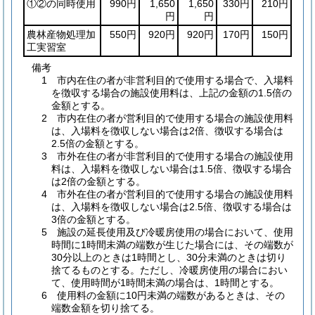
①②の同時使用
990円
1,650
1,650
330円
210円
円
円
農林産物処理加
550円
920円
920円
170円
150円
工実習室
備考
1 市内在住の者が非営利目的で使用する場合で、入場料
を徴収する場合の施設使用料は、上記の金額の1.5倍の
金額とする。
2 市内在住の者が営利目的で使用する場合の施設使用料
は、入場料を徴収しない場合は2倍、徴収する場合は
2.5倍の金額とする。
3 市外在住の者が非営利目的で使用する場合の施設使用
料は、入場料を徴収しない場合は1.5倍、徴収する場合
は2倍の金額とする。
4 市外在住の者が営利目的で使用する場合の施設使用料
は、入場料を徴収しない場合は2.5倍、徴収する場合は
3倍の金額とする。
5 施設の延長使用及び冷暖房使用の場合において、使用
時間に1時間未満の端数が生じた場合には、その端数が
30分以上のときは1時間とし、30分未満のときは切り
捨てるものとする。ただし、冷暖房使用の場合におい
て、使用時間が1時間未満の場合は、1時間とする。
6 使用料の金額に10円未満の端数があるときは、その
端数金額を切り捨てる。