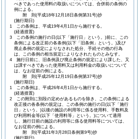
べきであった使用料の取扱いについては、合併前の条例の
例による。
附
則
(平成18年12月18日
条例第31号)
抄
(施行期日)
1
この条例は、平成19年4月1日から施行する。
(経過措置)
3
この条例の施行の日
(以下「施行日」という。)
前に、この
条例による改正前の各条例
(以下「旧条例」という。)
及び
廃止条例の規定によりなされた処分、手続その他の行為
は、この条例の相当規定によりなされたものとみなす。
4
施行日前に、旧条例及び廃止条例の規定により課した、又
は課すべきであった使用料又は利用料金の取扱いについて
は、なお従前の例による。
附
則
(平成25年12月19日
条例第37号)
抄
(施行期日)
1
この条例は、平成26年4月1日から施行する。
(経過措置)
2
この附則に別段の定めがあるものを除き、この条例による
改正後の各条例の規定は、この条例の施行の日
(以下「施行
日」という。)
以後の施設の利用等に係る使用料、手数料及
び利用料金等
(以下「使用料等」という。)
について適用
し、施行日前の施設の利用等に係る使用料等については、
なお従前の例による。
附
則
(平成31年3月28日
条例第9号)
抄
(施行期日)