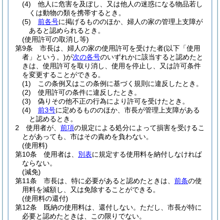
(4)
他人に危害を及ぼし、又は他人の迷惑になる物品若し
くは動物の類を携帯するとき。
(5)
前各号
に掲げるもののほか、婦人の家の管理上支障が
あると認められるとき。
(使用許可の取消し等)
第9条
市長は、婦人の家の使用許可を受けた者
(以下「使用
者」という。)
が
次の各号
のいずれかに該当すると認めたと
きは、使用許可を取り消し、使用を停止し、又は許可条件
を変更することができる。
(1)
この条例又はこの条例に基づく規則に違反したとき。
(2)
使用許可の条件に違反したとき。
(3)
偽りその他不正の行為により許可を受けたとき。
(4)
前3号
に定めるもののほか、市長が管理上支障がある
と認めるとき。
2
使用者が、
前項
の規定による処分によって損害を受けるこ
とがあっても、市はその責めを負わない。
(使用料)
第10条
使用者は、
別表
に規定する使用料を納付しなければ
ならない。
(減免)
第11条
市長は、特に必要があると認めたときは、
前条
の使
用料を減額し、又は免除することができる。
(使用料の還付)
第12条
既納の使用料は、還付しない。
ただし、市長が特に
必要と認めたときは、この限りでない。