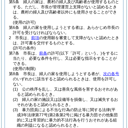
第5条
婦人の家は、農村の婦人及び高齢者が使用するものと
する。
ただし、市長が管理運営上支障がないと認めるとき
は、農村の婦人及び高齢者以外にも使用させることができ
る。
(使用の許可)
第6条
婦人の家を使用しようとする者は、あらかじめ市長の
許可を受けなければならない。
2
市長は、
前項
の使用願を審査して支障がないと認めたとき
は、許可書を交付するものとする。
(許可の条件)
第7条
市長は、
前条
の許可
(以下「許可」という。)
をするに
当たり、必要な条件を付し、又は必要な指示をすることが
できる。
(使用の制限)
第8条
市長は、婦人の家を使用しようとする者が、
次の各号
のいずれかに該当すると認められるときは、使用を許可し
ない。
(1)
公の秩序を乱し、又は善良な風俗を害するおそれがあ
ると認められるとき。
(2)
婦人の家の施設又は設備等を損傷し、又は滅失するお
それがあると認められるとき。
(3)
暴力団員による不当な行為の防止等に関する法律
(平
成3年法律第77号)
第2条第2号に掲げる暴力団その他集団
的に又は常習的に暴力的不法行為を行うおそれがある組
織の利益になると認められるとき。