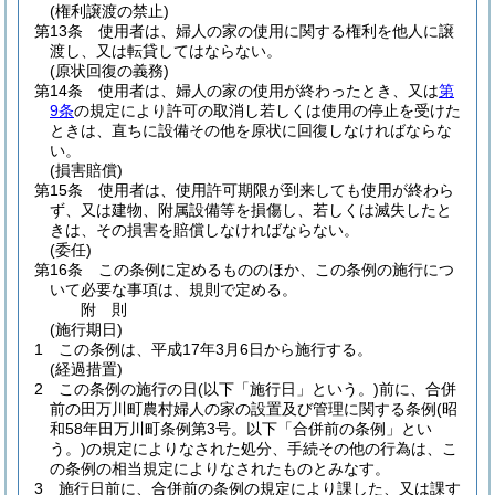
(権利譲渡の禁止)
第13条
使用者は、婦人の家の使用に関する権利を他人に譲
渡し、又は転貸してはならない。
(原状回復の義務)
第14条
使用者は、婦人の家の使用が終わったとき、又は
第
9条
の規定により許可の取消し若しくは使用の停止を受けた
ときは、直ちに設備その他を原状に回復しなければならな
い。
(損害賠償)
第15条
使用者は、使用許可期限が到来しても使用が終わら
ず、又は建物、附属設備等を損傷し、若しくは滅失したと
きは、その損害を賠償しなければならない。
(委任)
第16条
この条例に定めるもののほか、この条例の施行につ
いて必要な事項は、規則で定める。
附
則
(施行期日)
1
この条例は、平成17年3月6日から施行する。
(経過措置)
2
この条例の施行の日
(以下「施行日」という。)
前に、合併
前の田万川町農村婦人の家の設置及び管理に関する条例
(昭
和58年田万川町条例第3号。以下「合併前の条例」とい
う。)
の規定によりなされた処分、手続その他の行為は、こ
の条例の相当規定によりなされたものとみなす。
3
施行日前に、合併前の条例の規定により課した、又は課す