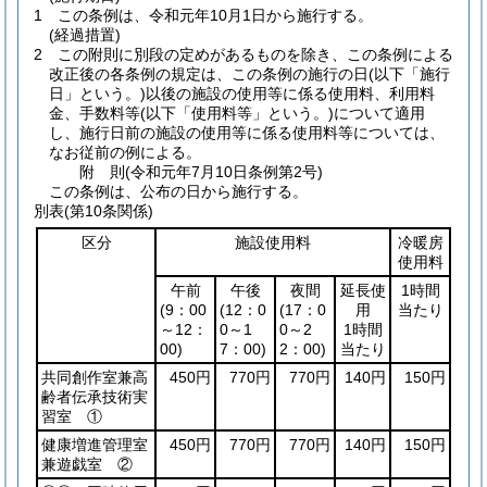
1
この条例は、令和元年10月1日から施行する。
(経過措置)
2
この附則に別段の定めがあるものを除き、この条例による
改正後の各条例の規定は、この条例の施行の日
(以下「施行
日」という。)
以後の施設の使用等に係る使用料、利用料
金、手数料等
(以下「使用料等」という。)
について適用
し、施行日前の施設の使用等に係る使用料等については、
なお従前の例による。
附
則
(令和元年7月10日
条例第2号)
この条例は、公布の日から施行する。
別表
(第10条関係)
区分
施設使用料
冷暖房
使用料
午前
午後
夜間
延長使
1時間
(9：00
(12：0
(17：0
用
当たり
～12：
0～1
0～2
1時間
00)
7：00)
2：00)
当たり
共同創作室兼高
450円
770円
770円
140円
150円
齢者伝承技術実
習室 ①
健康増進管理室
450円
770円
770円
140円
150円
兼遊戯室 ②