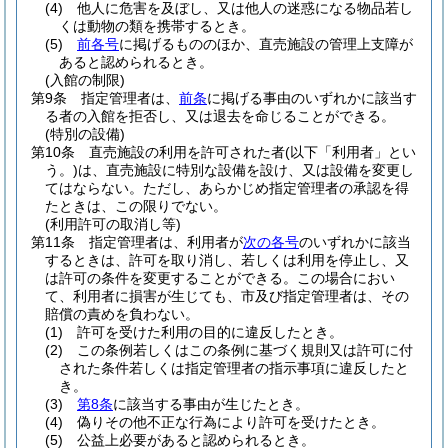
(4)
他人に危害を及ぼし、又は他人の迷惑になる物品若し
くは動物の類を携帯するとき。
(5)
前各号
に掲げるもののほか、直売施設の管理上支障が
あると認められるとき。
(入館の制限)
第9条
指定管理者は、
前条
に掲げる事由のいずれかに該当す
る者の入館を拒否し、又は退去を命じることができる。
(特別の設備)
第10条
直売施設の利用を許可された者
(以下「利用者」とい
う。)
は、直売施設に特別な設備を設け、又は設備を変更し
てはならない。
ただし、あらかじめ指定管理者の承認を得
たときは、この限りでない。
(利用許可の取消し等)
第11条
指定管理者は、利用者が
次の各号
のいずれかに該当
するときは、許可を取り消し、若しくは利用を停止し、又
は許可の条件を変更することができる。
この場合におい
て、利用者に損害が生じても、市及び指定管理者は、その
賠償の責めを負わない。
(1)
許可を受けた利用の目的に違反したとき。
(2)
この条例若しくはこの条例に基づく規則又は許可に付
された条件若しくは指定管理者の指示事項に違反したと
き。
(3)
第8条
に該当する事由が生じたとき。
(4)
偽りその他不正な行為により許可を受けたとき。
(5)
公益上必要があると認められるとき。