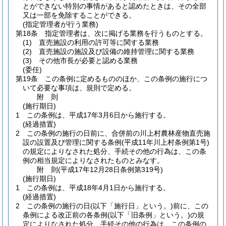
とができない特別の事情があると認めたときは、その全部
又は一部を免除することができる。
(指定管理者が行う業務)
第18条
指定管理者は、次に掲げる業務を行うものとする。
(1)
直売施設の利用の許可等に関する業務
(2)
直売施設の施設及び設備の維持管理に関する業務
(3)
その他市長が必要と認める業務
(委任)
第19条
この条例に定めるもののほか、この条例の施行につ
いて必要な事項は、規則で定める。
附
則
(施行期日)
1
この条例は、平成17年3月6日から施行する。
(経過措置)
2
この条例の施行の日前に、合併前の川上村農林産物直売施
設の設置及び管理に関する条例
(平成11年川上村条例第1号)
の規定によりなされた処分、手続その他の行為は、この条
例の相当規定によりなされたものとみなす。
附
則
(平成17年12月28日
条例第319号)
(施行期日)
1
この条例は、平成18年4月1日から施行する。
(経過措置)
2
この条例の施行の日
(以下「施行日」という。)
前に、この
条例による改正前の各条例
(以下「旧条例」という。)
の規
定によりなされた処分、手続その他の行為は、この条例の