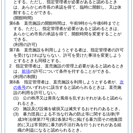
とする。
ただし、指定管理者が必要があると認めるとき
は、あらかじめ市長の承認を得て、臨時に開館し、又は休
館することができる。
(開館時間)
第6条
直売施設の開館時間は、午前9時から午後6時までと
する。
ただし、指定管理者が必要があると認めるときは、
あらかじめ市長の承認を得て、開館時間を変更することが
できる。
(利用の許可)
第7条
直売施設を利用しようとする者は、指定管理者の許可
を受けなければならない。
許可を受けた事項を変更しよう
とするときも同様とする。
2
指定管理者は、直売施設の管理上必要があると認めるとき
は、
前項
の許可について条件を付することができる。
(利用の制限)
第8条
指定管理者は、直売施設を利用しようとする者が、
次
の各号
のいずれかに該当すると認められるときは、直売施
設の利用を許可しない。
(1)
公の秩序又は善良な風俗を乱すおそれがあると認めら
れるとき。
(2)
施設及び設備を破損又は滅失するおそれのあるとき。
(3)
暴力団員による不当な行為の防止等に関する法律
(平
成3年法律第77号)
第2条第2号に掲げる暴力団その他集団
的に又は常習的に暴力的不法行為を行うおそれがある組
織の利益になると認められるとき。