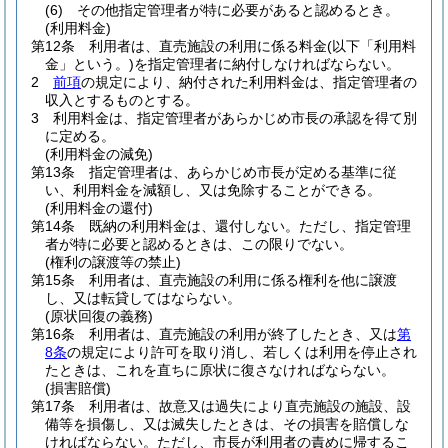
(6)
その他指定管理者が特に必要があると認めるとき。
(利用料金)
第12条
利用者は、直売施設の利用に係る料金
(以下「利用料
金」という。)
を指定管理者に納付しなければならない。
2
前項
の規定により、納付された利用料金は、指定管理者の
収入とするものとする。
3
利用料金は、指定管理者があらかじめ市長の承認を得て別
に定める。
(利用料金の減免)
第13条
指定管理者は、あらかじめ市長が定める基準に従
い、利用料金を減額し、又は免除することができる。
(利用料金の還付)
第14条
既納の利用料金は、還付しない。
ただし、指定管理
者が特に必要と認めるときは、この限りでない。
(権利の譲渡等の禁止)
第15条
利用者は、直売施設の利用に係る権利を他に譲渡
し、又は転貸してはならない。
(原状回復の義務)
第16条
利用者は、直売施設の利用が終了したとき、又は
第
8条
の規定により許可を取り消し、若しくは利用を停止され
たときは、これを直ちに原状に復さなければならない。
(損害賠償)
第17条
利用者は、故意又は過失により直売施設の施設、設
備等を損傷し、又は滅失したときは、その損害を賠償しな
ければならない。
ただし、市長が利用者の責めに帰するこ