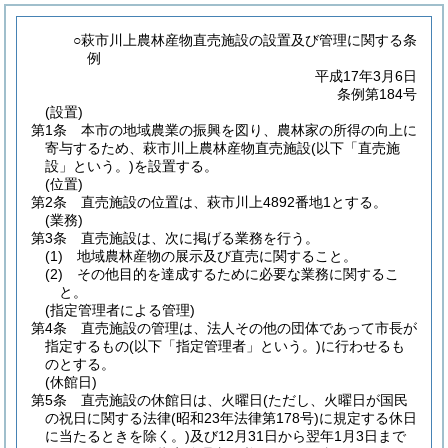
○萩市川上農林産物直売施設の設置及び管理に関する条
例
平成17年3月6日
条例第184号
(設置)
第1条
本市の地域農業の振興を図り、農林家の所得の向上に
寄与するため、萩市川上農林産物直売施設
(以下「直売施
設」という。)
を設置する。
(位置)
第2条
直売施設の位置は、萩市川上4892番地1とする。
(業務)
第3条
直売施設は、次に掲げる業務を行う。
(1)
地域農林産物の展示及び直売に関すること。
(2)
その他目的を達成するために必要な業務に関するこ
と。
(指定管理者による管理)
第4条
直売施設の管理は、法人その他の団体であって市長が
指定するもの
(以下「指定管理者」という。)
に行わせるも
のとする。
(休館日)
第5条
直売施設の休館日は、火曜日
(ただし、火曜日が国民
の祝日に関する法律
(昭和23年法律第178号)
に規定する休日
に当たるときを除く。)
及び12月31日から翌年1月3日まで