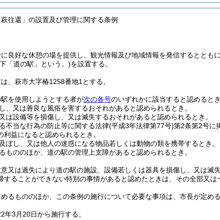
「萩往還」の設置及び管理に関する条例
者に良好な休憩の場を提供し、観光情報及び地域情報を発信するととも
以下「道の駅」という。)
を設置する。
は、萩市大字椿1258番地1とする。
の駅を使用しようとする者が
次の各号
のいずれかに該当すると認めると
し、又は善良な風俗を害するおそれがあると認められるとき。
又は設備等を損傷し、又は滅失するおそれがあると認められるとき。
る不当な行為の防止等に関する法律
(平成3年法律第77号)
第2条第2号
の利益になると認められるとき。
及ぼし、又は他人の迷惑になる物品若しくは動物の類を携帯するとき。
るもののほか、道の駅の管理上支障があると認められるとき。
故意又は過失により道の駅の施設、設備若しくは器具を損傷し、又は滅
帰することができない特別の事情があると認めたときは、その全部又は
定めるもののほか、この条例の施行について必要な事項は、市長が定め
2年3月20日から施行する。