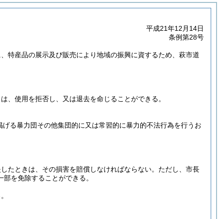
平成21年12月14日
条例第28号
に、特産品の展示及び販売により地域の振興に資するため、萩市道
きは、使用を拒否し、又は退去を命じることができる。
に掲げる暴力団その他集団的に又は常習的に暴力的不法行為を行うお
失したときは、その損害を賠償しなければならない。
ただし、市長
一部を免除することができる。
る。