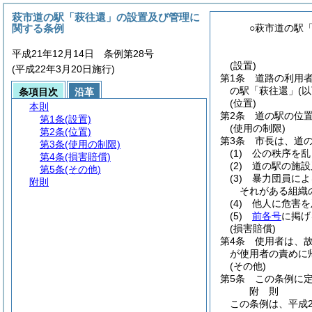
萩市道の駅「萩往還」の設置及び管理に
関する条例
○萩市道の駅
平成21年12月14日 条例第28号
(設置)
(平成22年3月20日施行)
第1条
道路の利用
の駅「萩往還」
(
条項目次
沿革
(位置)
本則
第2条
道の駅の位置
第1条
(設置)
(使用の制限)
第2条
(位置)
第3条
市長は、道
第3条
(使用の制限)
(1)
公の秩序を乱
第4条
(損害賠償)
(2)
道の駅の施設
第5条
(その他)
(3)
暴力団員によ
附則
それがある組織
(4)
他人に危害を
(5)
前各号
に掲げ
(損害賠償)
第4条
使用者は、
が使用者の責めに
(その他)
第5条
この条例に
附
則
この条例は、平成2