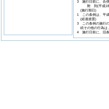
3
施行日前に、合
附
則
(平成1
(施行期日)
1
この条例は、平成
(経過措置)
3
この条例の施行
続その他の行為は
4
施行日前に、旧