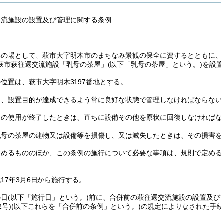
交流施設の設置及び管理に関する条例
いの場として、萩市大字明木市のまちなみ景観の保全に資するとともに
萩市萩往還交流施設「乳母の茶屋」
(以下「乳母の茶屋」という。)
を設
位置は、萩市大字明木3197番地とする。
は、設置目的が達成できるよう常に良好な状態で管理しなければならな
その使用が終了したときは、直ちに設備その他を原状に回復しなければ
乳母の茶屋の建物又は設備等を損傷し、又は滅失したときは、その損害
定めるもののほか、この条例の施行について必要な事項は、規則で定め
17年3月6日から施行する。
の日
(以下「施行日」という。)
前に、合併前の萩往還交流施設の設置及び
号)
(以下これらを「合併前の条例」という。)
の規定によりなされた手