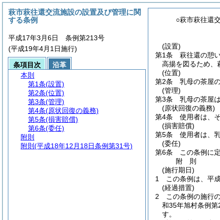
萩市萩往還交流施設の設置及び管理に関
する条例
○萩市萩往還
平成17年3月6日 条例第213号
(設置)
(平成19年4月1日施行)
第1条
萩往還の憩
高揚を図るため、
条項目次
沿革
(位置)
本則
第2条
乳母の茶屋の
第1条
(設置)
(管理)
第2条
(位置)
第3条
乳母の茶屋
第3条
(管理)
(原状回復の義務)
第4条
(原状回復の義務)
第4条
使用者は、
第5条
(損害賠償)
(損害賠償)
第6条
(委任)
第5条
使用者は、
附則
(委任)
附則
(平成18年12月18日条例第31号)
第6条
この条例に
附
則
(施行期日)
1
この条例は、平成
(経過措置)
2
この条例の施行
和35年旭村条例第2
す。