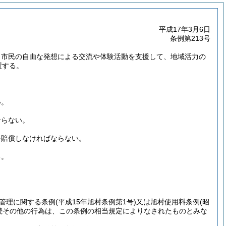
平成17年3月6日
条例第213号
、市民の自由な発想による交流や体験活動を支援して、地域活力の
置する。
い。
ならない。
を賠償しなければならない。
る。
管理に関する条例
(平成15年旭村条例第1号)
又は旭村使用料条例
(昭
続その他の行為は、この条例の相当規定によりなされたものとみな