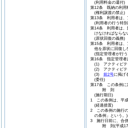
(利用料金の還付)
第12条
既納の利用
(権利譲渡の禁止)
第13条
利用者は、
(利用者の行う特別
第14条
利用者は、
けなければならな
(原状回復の義務)
第15条
利用者は、
他を原状に回復し
(指定管理者が行う
第16条
指定管理者
(1)
アクティビテ
(2)
アクティビテ
(3)
前2号
に掲げ
(委任)
第17条
この条例に
附
則
(施行期日)
1
この条例は、平成
(経過措置)
2
この条例の施行
の条例」という。)
3
施行日前に、合
附
則
(平成1