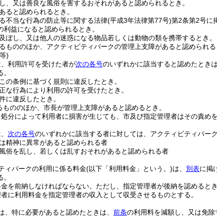
し、又は善良な風俗を害するおそれがあると認められるとき。
あると認められるとき。
る不当な行為の防止等に関する法律
(平成3年法律第77号)
第2条第2号
の利益になると認められるとき。
及ぼし、又は他人の迷惑になる物品若しくは動物の類を携帯するとき。
るもののほか、アクティビティパークの管理上支障があると認められる
等)
は、利用許可を受けた者が
次の各号
のいずれかに該当すると認めたとき
る。
この条例に基づく規則に違反したとき。
正な行為により利用の許可を受けたとき。
件に違反したとき。
るもののほか、市長が管理上支障があると認めるとき。
る処分によって利用者に損害が生じても、市及び指定管理者はその責め
は、
次の各号
のいずれかに該当する者に対しては、アクティビティパー
は精神に異常があると認められる者
風俗を乱し、若しくは乱すおそれがあると認められる者
ティパークの利用に係る料金
(以下「利用料金」という。)
は、
別表
に掲
る。
料金を前納しなければならない。
ただし、指定管理者が後納を認めると
理者に利用料金を指定管理者の収入として収受させるものとする。
は、特に必要があると認めたときは、
前条
の利用料を減額し、又は免除