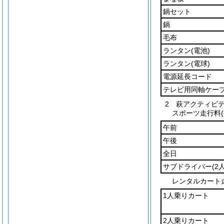
鍋セット
鍋
毛布
ランタン
(電池)
ランタン
(電球)
電源延長コード
テレビ用同軸ケー
2 萩アクティビ
スポーツ走行料
午前
午後
全日
サブドライバー
(2
レンタルカート
1人乗りカート
2人乗りカート