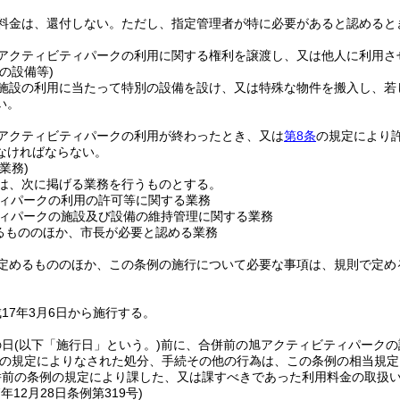
料金は、還付しない。
ただし、指定管理者が特に必要があると認めると
アクティビティパークの利用に関する権利を譲渡し、又は他人に利用さ
の設備等)
施設の利用に当たって特別の設備を設け、又は特殊な物件を搬入し、若
い。
アクティビティパークの利用が終わったとき、又は
第8条
の規定により
なければならない。
業務)
は、次に掲げる業務を行うものとする。
ィパークの利用の許可等に関する業務
ィパークの施設及び設備の維持管理に関する業務
るもののほか、市長が必要と認める業務
定めるもののほか、この条例の施行について必要な事項は、規則で定め
17年3月6日から施行する。
の日
(以下「施行日」という。)
前に、合併前の旭アクティビティパークの
の規定によりなされた処分、手続その他の行為は、この条例の相当規定
併前の条例の規定により課した、又は課すべきであった利用料金の取扱
7年12月28日
条例第319号)