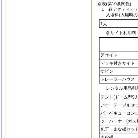
別表
(第10条関係)
1 萩アクティビ
入場料(入場時の
1人
各サイト利用料
芝サイト
デッキ付きサイト
ケビン
トレーラーハウス
レンタル用品利
テント
(ドーム型5人
いす・テーブルセ
バーベキューコン
ツーバーナー
(ガス
包丁・まな板セッ
まな板