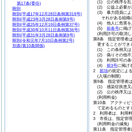
(1)
公の秩序を乱
第17条
(委任)
(2)
公益上必要が
附則
(3)
暴力団員によ
附則
(平成17年12月28日条例第319号)
それがある組織
附則
(平成23年3月28日条例第9号)
(4)
他人に危害を
附則
(平成25年12月19日条例第37号)
(5)
前各号
に掲げ
附則
(平成30年10月11日条例第36号)
(利用許可の取消し
附則
(平成31年3月28日条例第9号)
第8条
指定管理者
附則
(令和元年7月10日条例第2号)
更することができ
別表
(第10条関係)
(1)
この条例又は
(2)
偽りその他不
(3)
利用許可の条
(4)
前3号
に掲げ
2
前項
の規定によ
(入場の制限)
第9条
指定管理者
(1)
感染症疾患又
(2)
公の秩序又は
(利用料金)
第10条
アクティビ
て定めるものとす
2
利用者は、利用
3
市長は、指定管
(利用料金の減免)
第11条
指定管理者