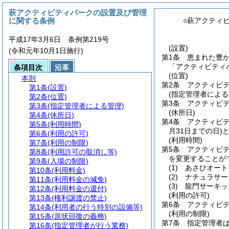
萩アクティビティパークの設置及び管理
に関する条例
○萩アクティ
平成17年3月6日 条例第219号
(設置)
(令和元年10月1日施行)
第1条
恵まれた豊
「アクティビティ
条項目次
沿革
(位置)
本則
第2条
アクティビテ
第1条
(設置)
(指定管理者による
第2条
(位置)
第3条
アクティビ
第3条
(指定管理者による管理)
(休所日)
第4条
(休所日)
第4条
アクティビテ
第5条
(利用時間)
月31日までの日)
第6条
(利用の許可)
(利用時間)
第7条
(利用の制限)
第5条
アクティビ
第8条
(利用許可の取消し等)
を変更することが
第9条
(入場の制限)
(1)
あさひオート
第10条
(利用料金)
(2)
ナチュラサー
第11条
(利用料金の減免)
(3)
龍門サーキッ
第12条
(利用料金の還付)
(利用の許可)
第13条
(権利譲渡の禁止)
第6条
アクティビ
第14条
(利用者の行う特別の設備等)
(利用の制限)
第15条
(原状回復の義務)
第7条
指定管理者
第16条
(指定管理者が行う業務)