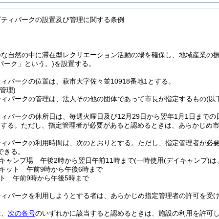
ビティパークの設置及び管理に関する条例
かな自然の中に滞在型レクリエーション活動の場を確保し、地域産業の
パーク」という。)
を設置する。
ィパークの位置は、萩市大字佐々並10918番地1とする。
管理)
ティパークの管理は、法人その他の団体であって市長が指定するもの
(以
ィパークの休所日は、毎週火曜日及び12月29日から翌年1月1日までの
とする。
ただし、指定管理者が必要があると認めるときは、あらかじめ
ティパークの利用時間は、次のとおりとする。
ただし、指定管理者が必
できる。
キャンプ場 午後2時から翌日午前11時まで
(一時使用
(デイキャンプ)
は
キット 午前9時から午後6時まで
ト 午前9時から午後5時まで
ティパークを利用しようとする者は、あらかじめ指定管理者の許可を受
は、
次の各号
のいずれかに該当すると認めるときは、施設の利用を許可