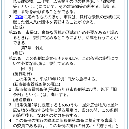
れる建築物、工作物、広告物その他の物件
(以下「建築物
等」という。)
について、その建築物等の所有者、設計者、
施工者等を表彰することができる。
2
前項
に定めるもののほか、市長は、良好な景観の形成に貢
献した個人又は団体を表彰することができる。
(助成)
第22条
市長は、良好な景観の形成のため必要があると認め
るときは、規則で定めるところにより、助成を行うことが
できる。
第7章
雑則
(委任)
第23条
この条例に定めるもののほか、この条例の施行につ
いて必要な事項は、規則で定める。
附
則
(施行期日)
1
この条例は、平成19年12月1日から施行する。
(萩市都市景観条例の廃止)
2
萩市都市景観条例
(平成17年萩市条例第233号。以下「旧
条例」という。)
は、廃止する。
(経過措置)
3
旧条例第2章に規定するもののうち、屋外広告物又は屋外
広告物を掲出する物件に係る規定は、当分の間、この条例
の施行後も、なおその効力を有する。
4
この条例の施行の際現に旧条例第29条に規定する審議会
の委員である者は、この条例の施行の日
(以下「施行日」と