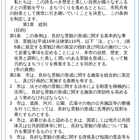
私たちは、この誇るべき歴史と美しい自然が織りなすふる
さとの景観を守り、まちづくりを進めるとともに、市民共有
の財産として後世に引き継いでいくことを決意し、この条例
を制定します。
第1章
総則
(目的)
第1条
この条例は、良好な景観の形成に関する基本的な事
項、景観法
(平成16年法律第110号。以下「法」という。)
第
8条に規定する景観計画の策定の指針及び同法の施行につい
て必要な事項を定めることにより、本市の自然、歴史、文
化等と調和した美しく潤いのある景観を形成し、もって魅
力的なまちづくりを推進することを目的とする。
(市の責務)
第2条
市は、良好な景観の形成に関する施策を総合的に策定
し、及び計画的に実施する責務を有する。
2
市は、法その他の景観に関する法令による制度を積極的に
活用し、良好な景観の形成に関する施策の実効性を高める
よう努めなければならない。
3
市は、道路、河川、公園、広場その他の公共施設等の整備
を行うに当たっては、良好な景観の形成に先導的な役割を
果たすものとする。
4
市は、必要があると認めるときは、国若しくは地方公共団
体又は公共的団体等に対し、良好な景観の形成について協
力を要請するものとする。
5
市は、良好な景観の形成に関する啓発及び知識の普及等を