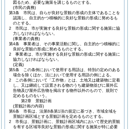
図るため、必要な施策を講じるものとする。
(市民の責務)
第3条
市民は、自らが良好な景観の形成の主体であることを
認識し、自主的かつ積極的に良好な景観の形成に努めるも
のとする。
2
市民は、市が実施する良好な景観の形成に関する施策に協
力しなければならない。
(事業者の責務)
第4条
事業者は、その事業活動に関し、自主的かつ積極的に
良好な景観の形成に努めるものとする。
2
事業者は、市が実施する良好な景観の形成に関する施策に
協力しなければならない。
(定義)
第5条
この条例において使用する用語は、特別の定めのある
場合を除くほか、法において使用する用語の例による。
2
この条例において「工作物」とは、土地又は建築物に定着
し、又は継続して設置される物のうち建築物並びに屋外広
告物及び屋外広告物を掲出する物件以外のもので、規則で
定めるものをいう。
第2章
景観計画
(景観計画の内容)
第6条
市長は、法第8条第1項の規定に基づき、市域全域を
景観計画区域とする景観計画を定めるものとする。
2
市長は、景観計画に、景観計画区域内において歴史的景観
を有する区域等良好な景観の形成に関する施策が特に必要