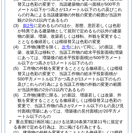
替又は色彩の変更で、当該建築物の延べ面積が500平方
メートル以下かつ高さが13メートル以下のもの及びこれ
らの行為による当該建築物の外観の変更の範囲が当該外
観の2分の1以内であるもの
(3)
前2号
に定めるもののほか、形態、意匠若しくは色彩
が特異である建築物として規則で定めるもの以外の建築
物の新築、増築、改築若しくは移転、外観を変更するこ
ととなる修繕若しくは模様替又は色彩の変更
(4)
工作物
(擁壁を除く。
次号
において同じ。)
の新設、増
築、改築又は移転で、当該工作物の総水平投影面積
(増築
にあっては、増築後の総水平投影面積)
が500平方メート
ル以下かつ高さが13メートル以下のもの
(5)
工作物の外観を変更することとなる修繕若しくは模様
替又は色彩の変更で、当該工作物の総水平投影面積が
500平方メートル以下かつ高さが13メートル以下のもの
及びこれらの行為による当該工作物の外観の変更の範囲
が当該外観の2分の1以内であるもの
(6)
工作物
(擁壁に限る。)
の新設、増築若しくは改築、外
観を変更することとなる修繕若しくは模様替又は色彩の
変更で、当該工作物の高さが2メートル以下のもの及び見
付面積
(増築にあっては、増築後の見付面積)
が20平方メ
ートル以下のもの
2
重点景観計画区域における法第16条第7項第11号に規定す
る条例で定める行為は、次に掲げる行為とする。
(1)
建築物の外観を変更することとなる修繕若しくは模様