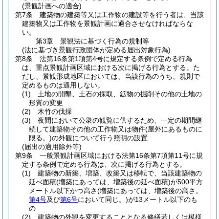
(景観計画への適合)
第7条
建築物の建築等又は工作物の建設等を行う者は、当該
建築物又は工作物を景観計画に適合させなければならな
い。
第3章
景観法に基づく行為の規制等
(法に基づき景観行政団体が定める届出対象行為)
第8条
法第16条第1項第4号に規定する条例で定める行為
は、重点景観計画区域における次に掲げる行為とする。
た
だし、景観形成地区においては、当該行為のうち、規則で
定めるものは適用しない。
(1)
土地の開墾、土石の採取、鉱物の掘削その他の土地の
形質の変更
(2)
木竹の伐採
(3)
夜間において公衆の観覧に供するため、一定の期間継
続して建築物その他の工作物又は物件
(屋外にあるものに
限る。)
の外観について行う照明の設置
(届出の適用除外等)
第9条
一般景観計画区域における法第16条第7項第11号に規
定する条例で定める行為は、次に掲げる行為とする。
(1)
建築物の新築、増築、改築又は移転で、当該建築物の
延べ面積
(増築にあっては、増築後の延べ面積)
が500平方
メートル以下かつ高さ
(増築にあっては、増築後の高さ。
第4号
及び
第6号
において同じ。)
が13メートル以下のも
の
(2)
建築物の外観を変更することとなる修繕若しくは模様