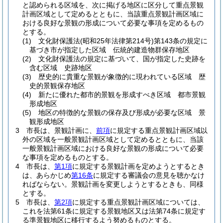
と認められる区域を、次に掲げる地区に区分して重点景観
計画区域として定めるとともに、当該重点景観計画区域に
おける良好な景観の形成について必要な事項を定めるもの
とする。
(1)
文化財保護法
(昭和25年法律第214号)
第143条の規定に
基づき市が指定した区域 伝統的建造物群保存地区
(2)
文化財保護法の規定に基づいて、国が指定した史跡を
含む区域 史跡地区
(3)
歴史的に貴重な景観が象徴的に現われている区域 歴
史的景観保存地区
(4)
新たに優れた都市的景観を形成すべき区域 都市景観
形成地区
(5)
地区の特徴的な景観の保存及び形成が必要な区域 景
観形成地区
3
市長は、景観計画に、
前項
に規定する重点景観計画区域以
外の区域を一般景観計画区域として定めるとともに、当該
一般景観計画区域における良好な景観の形成について必要
な事項を定めるものとする。
4
市長は、
第1項
に規定する景観計画を定めようとするとき
は、あらかじめ
第16条
に規定する審議会の意見を聴かなけ
ればならない。
景観計画を変更しようとするときも、同様
とする。
5
市長は、
第2項
に規定する重点景観計画区域については、
これを法第61条に規定する景観地区又は法第74条に規定す
る準景観地区に移行するよう努めるものとする。