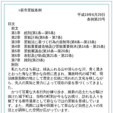
○萩市景観条例
平成19年6月29日
条例第23号
目次
前文
第1章
総則
(第1条―第5条)
第2章
景観計画
(第6条・第7条)
第3章
景観法に基づく行為の規制等
(第8条―第13条)
第4章
景観重要建造物及び景観重要樹木
(第14条・第15条)
第5章
景観審議会
(第16条―第20条)
第6章
表彰及び助成
(第21条・第22条)
第7章
雑則
(第23条)
附則
私たちのまち萩は、緑あふれる山や清らかな川、青く透き
とおった海など豊かな自然に恵まれ、藩政時代の城下町、明
治維新胎動の地として歴史と伝統に培われた文化を映しなが
ら、先人の英知と努力によって現在の姿を形づくってきまし
た。
かつて荘重な大名行列が練り歩き、維新の志士たちが駆け
抜けた城下町は、当時の町割が今もなお残り、訪れる人々を
魅了する都市遺産として萩ならではの景観を形成していま
す。また、周囲には海や田園そして里山など自然と人々の生
活とが調和した空間が広がっています。