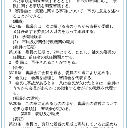
れた事項を調査審議するとともに、市長の諮問に応じ、景
観に関する事項を調査審議する。
3
審議会は、景観に関する事項について、市長に意見を述べ
ることができる。
(組織)
第17条
審議会は、次に掲げる者のうちから市長が委嘱し、
又は任命する委員14人以内をもって組織する。
(1)
学識経験者
(2)
市民及び関係行政機関の職員
(委員の任期)
第18条
委員の任期は、2年とする。
ただし、補欠の委員の
任期は、前任者の残任期間とする。
2
委員は、再任されることができる。
(会長)
第19条
審議会に会長を置き、委員の互選により定める。
2
会長は、会務を総理し、審議会を代表する。
3
会長に事故があるとき、又は会長が欠けたときは、委員の
うちから会長があらかじめ指名する者がその職務を代理す
る。
(審議会の運営)
第20条
この章に定めるもののほか、審議会の運営について
必要な事項は、審議会が定める。
第6章
表彰及び助成
(表彰)
第21条
市長は、良好な景観の形成に寄与していると認めら