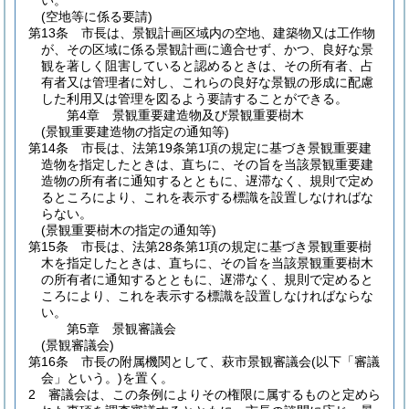
い。
(空地等に係る要請)
第13条
市長は、景観計画区域内の空地、建築物又は工作物
が、その区域に係る景観計画に適合せず、かつ、良好な景
観を著しく阻害していると認めるときは、その所有者、占
有者又は管理者に対し、これらの良好な景観の形成に配慮
した利用又は管理を図るよう要請することができる。
第4章
景観重要建造物及び景観重要樹木
(景観重要建造物の指定の通知等)
第14条
市長は、法第19条第1項の規定に基づき景観重要建
造物を指定したときは、直ちに、その旨を当該景観重要建
造物の所有者に通知するとともに、遅滞なく、規則で定め
るところにより、これを表示する標識を設置しなければな
らない。
(景観重要樹木の指定の通知等)
第15条
市長は、法第28条第1項の規定に基づき景観重要樹
木を指定したときは、直ちに、その旨を当該景観重要樹木
の所有者に通知するとともに、遅滞なく、規則で定めると
ころにより、これを表示する標識を設置しなければならな
い。
第5章
景観審議会
(景観審議会)
第16条
市長の附属機関として、萩市景観審議会
(以下「審議
会」という。)
を置く。
2
審議会は、この条例によりその権限に属するものと定めら