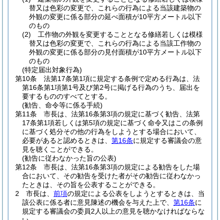
替又は色彩の変更で、これらの行為による当該建築物の
外観の変更に係る部分の延べ面積が10平方メートル以下
のもの
(2)
工作物の外観を変更することとなる修繕若しくは模様
替又は色彩の変更で、これらの行為による当該工作物の
外観の変更に係る部分の見付面積が10平方メートル以下
のもの
(特定届出対象行為)
第10条
法第17条第1項に規定する条例で定める行為は、法
第16条第1項第1号及び第2号に掲げる行為のうち、届出を
要するもののすべてとする。
(勧告、命令等に係る手続)
第11条
市長は、法第16条第3項の規定に基づく勧告、法第
17条第1項若しくは第5項の規定に基づく命令又はこの条例
に基づく処分その他の行為をしようとする場合において、
必要があると認めるときは、
第16条
に規定する審議会の意
見を聴くことができる。
(勧告に従わなかった旨の公表)
第12条
市長は、法第16条第3項の規定による勧告をした場
合において、その勧告を受けた者がその勧告に従わなかっ
たときは、その旨を公表することができる。
2
市長は、
前項
の規定による公表をしようとするときは、当
該公表に係る者に意見陳述の機会を与えた上で、
第16条
に
規定する審議会の委員2人以上の意見を聴かなければならな