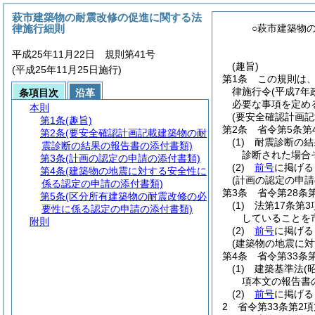
萩市建築物の耐震改修の促進に関する法
律施行細則
○萩市建築物
平成25年11月22日 規則第41号
(趣旨)
(平成25年11月25日施行)
第1条
この規則は
律施行令
(平成7年
条項目次
沿革
必要な事項を定め
本則
(要安全確認計画
第1条
(趣旨)
第2条
省令第5条第
第2条
(要安全確認計画記載建築物の耐
(1)
耐震診断の結
震診断の結果の報告書の添付書類)
診断された場合
第3条
(計画の認定の申請の添付書類)
(2)
前号
に掲げる
第4条
(建築物の地震に対する安全性に
(計画の認定の申請
係る認定の申請の添付書類)
第3条
省令第28条
第5条
(区分所有建築物の耐震改修の必
(1)
法第17条第
要性に係る認定の申請の添付書類)
していることを
附則
(2)
前号
に掲げる
(建築物の地震に
第4条
省令第33条
(1)
建築基準法
(
項本文の報告書
(2)
前号
に掲げる
2
省令第33条第2