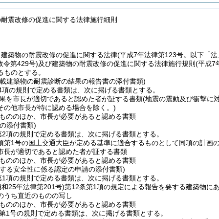
の耐震改修の促進に関する法律施行細則
、建築物の耐震改修の促進に関する法律
(平成7年法律第123号。以下「法
政令第429号)
及び建築物の耐震改修の促進に関する法律施行規則
(平成
るものとする。
記載建築物の耐震診断の結果の報告書の添付書類)
4項の規則で定める書類は、次に掲げる書類とする。
果を市長が適切であると認めた者が証する書類
(地震の震動及び衝撃に
その他市長が特に認める場合を除く。)
もののほか、市長が必要があると認める書類
の添付書類)
第2項の規則で定める書類は、次に掲げる書類とする。
3項第1号の国土交通大臣が定める基準に適合するものとして同項の計画
市長が適切であると認めた者が証する書類
もののほか、市長が必要があると認める書類
対する安全性に係る認定の申請の添付書類)
第1項の規則で定める書類は、次に掲げる書類とする。
昭和25年法律第201号)
第12条第1項の規定による報告を要する建築物に
のうち直近のものの写し
もののほか、市長が必要があると認める書類
項第1号の規則で定める書類は、次に掲げる書類とする。