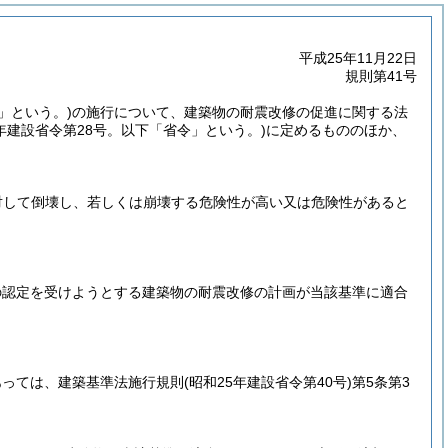
平成25年11月22日
規則第41号
」という。)
の施行について、建築物の耐震改修の促進に関する法
7年建設省令第28号。以下「省令」という。)
に定めるもののほか、
対して倒壊し、若しくは崩壊する危険性が高い又は危険性があると
の認定を受けようとする建築物の耐震改修の計画が当該基準に適合
あっては、建築基準法施行規則
(昭和25年建設省令第40号)
第5条第3