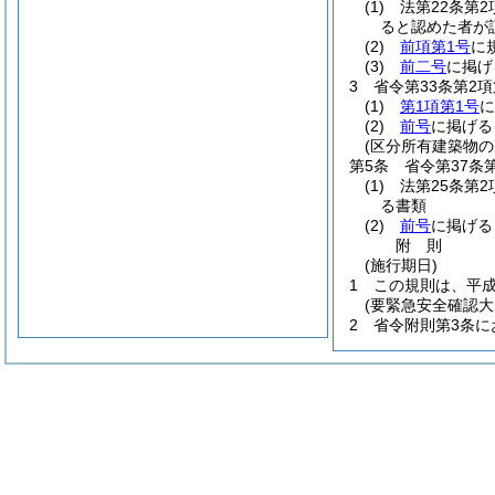
(1)
法第22条第
ると認めた者が
(2)
前項第1号
に
(3)
前二号
に掲げ
3
省令第33条第2
(1)
第1項第1号
に
(2)
前号
に掲げる
(区分所有建築物
第5条
省令第37条
(1)
法第25条第
る書類
(2)
前号
に掲げる
附
則
(施行期日)
1
この規則は、平成
(要緊急安全確認
2
省令附則第3条に