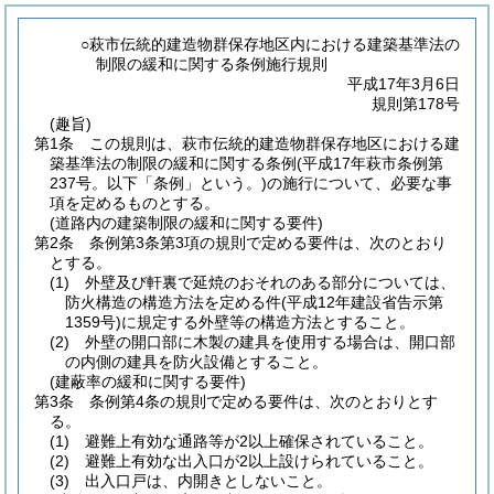
○萩市伝統的建造物群保存地区内における建築基準法の
制限の緩和に関する条例施行規則
平成17年3月6日
規則第178号
(趣旨)
第1条
この規則は、萩市伝統的建造物群保存地区における建
築基準法の制限の緩和に関する条例
(平成17年萩市条例第
237号。以下「条例」という。)
の施行について、必要な事
項を定めるものとする。
(道路内の建築制限の緩和に関する要件)
第2条
条例第3条第3項の規則で定める要件は、次のとおり
とする。
(1)
外壁及び軒裏で延焼のおそれのある部分については、
防火構造の構造方法を定める件
(平成12年建設省告示第
1359号)
に規定する外壁等の構造方法とすること。
(2)
外壁の開口部に木製の建具を使用する場合は、開口部
の内側の建具を防火設備とすること。
(建蔽率の緩和に関する要件)
第3条
条例第4条の規則で定める要件は、次のとおりとす
る。
(1)
避難上有効な通路等が2以上確保されていること。
(2)
避難上有効な出入口が2以上設けられていること。
(3)
出入口戸は、内開きとしないこと。