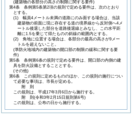
(建築物の各部分の高さの制限に関する要件)
第4条
条例第5条第2項の規則で定める要件は、次のとおり
とする。
(1)
幅員4メートル未満の道路にのみ面する場合は、当該
建築物の前面に現に存在する道の境界線から反対側へ4メ
ートル後退した部分を道路後退線とみなし、この水平距
離に1.5を乗じて得たものの斜線の範囲内とする。
(2)
角地に位置する場合は、各部分の最高の高さが9メー
トルを超えないこと。
(準防火地域内の建築物の開口部の制限の緩和に関する要
件)
第5条
条例第6条の規則で定める要件は、開口部の内側の建
具を防火設備とすることとする。
(その他)
第6条
この規則に定めるもののほか、この規則の施行につい
て必要な事項は、市長が定める。
附
則
この規則は、平成17年3月6日から施行する。
附
則
(令和3年2月15日
規則第6号)
この規則は、公布の日から施行する。