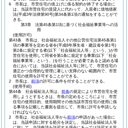
6
市長は、市営住宅の借上げに係る契約が終了する場合に
は、当該市営住宅の賃貸人に代わって、入居者に借地借家
法
(平成3年法律第90号)
第34条第1項の通知をすることがで
きる。
第3章
法第45条第1項に基づく社会福祉事業等への活
用
(使用許可)
第43条
市長は、社会福祉法人その他公営住宅法第45条第1
項の事業等を定める省令
(平成8年厚生省・建設省令第1号)
第2条に規定する者
(以下「社会福祉法人等」という。)
が市
営住宅を使用して同省令第1条に規定する事業
(以下「社会
福祉事業等」という。)
を行うことが必要であると認める場
合においては、当該社会福祉法人等に対して、市営住宅の
適正かつ合理的な管理に著しい支障のない範囲内で、市営
住宅の使用を許可することができる。
2
市長は、
前項
の許可に条件を付することができる。
(使用手続)
第44条
社会福祉法人等は、
前条
の規定により市営住宅を使
用しようとするときは、市長の定めるところにより、市営
住宅の使用目的、使用期間その他当該市営住宅の使用に係
る事項を記載した書面を提出して、市長に許可を申請しな
ければならない。
2
市長は、社会福祉法人等から
前項
の申請があった場合に
は、当該申請に対する処分を決定し、当該社会福祉法人等
に対して、当該申請を許可する場合にあっては許可する旨