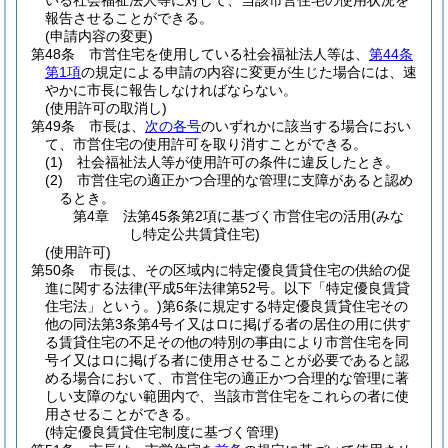
いる社会福祉法人等に対して、当該市営住宅の使用状況を
報告させることができる。
(申請内容の変更)
第48条
市営住宅を使用している社会福祉法人等は、
第44条
第1項
の規定による申請の内容に変更が生じた場合には、速
やかに市長に報告しなければならない。
(使用許可の取消し)
第49条
市長は、
次の各号
のいずれかに該当する場合におい
て、市営住宅の使用許可を取り消すことができる。
(1)
社会福祉法人等が使用許可の条件に違反したとき。
(2)
市営住宅の適正かつ合理的な管理に支障があると認め
るとき。
第4章
法第45条第2項に基づく市営住宅の活用(みな
し特定公共賃貸住宅)
(使用許可)
第50条
市長は、その区域内に特定優良賃貸住宅の供給の促
進に関する法律
(平成5年法律第52号。以下「特定優良賃貸
住宅法」という。)
第6条に規定する特定優良賃貸住宅その
他の同法第3条第4号イ又はロに掲げる者の居住の用に供す
る賃貸住宅の不足その他の特別の事由により市営住宅を同
号イ又はロに掲げる者に使用させることが必要であると認
める場合において、市営住宅の適正かつ合理的な管理に著
しい支障のない範囲内で、当該市営住宅をこれらの者に使
用させることができる。
(特定優良賃貸住宅制度に基づく管理)