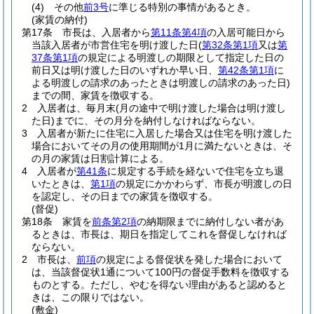
(4)
その他
前3号
に準じる特別の事情があるとき。
(家賃の納付)
第17条
市長は、入居者から
第11条第4項
の入居可能日から
当該入居者が市営住宅を明け渡した日
(
第32条第1項
又は
第
37条第1項
の規定による明渡しの期限として指定した日の
前日又は明け渡した日のいずれか早い日、
第42条第1項
に
よる明渡しの請求のあったときは明渡しの請求のあった日)
までの間、家賃を徴収する。
2
入居者は、毎月末
(月の途中で明け渡した場合は明け渡し
た日)
までに、その月分を納付しなければならない。
3
入居者が新たに住宅に入居した場合又は住宅を明け渡した
場合においてその月の使用期間が1月に満たないときは、そ
の月の家賃は日割計算による。
4
入居者が
第41条
に規定する手続を経ないで住宅を立ち退
いたときは、
第1項
の規定にかかわらず、市長が明渡しの日
を認定し、その日までの家賃を徴収する。
(督促)
第18条
家賃を
前条第2項
の納期限までに納付しない者があ
るときは、市長は、期日を指定してこれを督促しなければ
ならない。
2
市長は、
前項
の規定による督促状を発した場合において
は、当該督促状1通について100円の督促手数料を徴収する
ものとする。
ただし、やむを得ない理由があると認めると
きは、この限りではない。
(敷金)