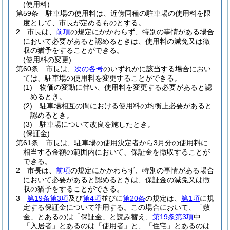
(使用料)
第59条
駐車場の使用料は、近傍同種の駐車場の使用料を限
度として、市長が定めるものとする。
2
市長は、
前項
の規定にかかわらず、特別の事情がある場合
において必要があると認めるときは、使用料の減免又は徴
収の猶予をすることができる。
(使用料の変更)
第60条
市長は、
次の各号
のいずれかに該当する場合におい
ては、駐車場の使用料を変更することができる。
(1)
物価の変動に伴い、使用料を変更する必要があると認
めるとき。
(2)
駐車場相互の間における使用料の均衡上必要があると
認めるとき。
(3)
駐車場について改良を施したとき。
(保証金)
第61条
市長は、駐車場の使用決定者から3月分の使用料に
相当する金額の範囲内において、保証金を徴収することが
できる。
2
市長は、
前項
の規定にかかわらず、特別の事情がある場合
において必要があると認めるときは、保証金の減免又は徴
収の猶予をすることができる。
3
第19条第3項
及び
第4項
並びに
第20条
の規定は、
第1項
に規
定する保証金について準用する。
この場合において、「敷
金」とあるのは「保証金」と読み替え、
第19条第3項
中
「入居者」とあるのは「使用者」と、「住宅」とあるのは