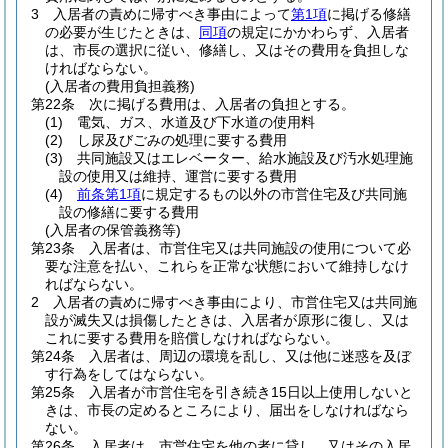
3
入居者の責めに帰すべき事由によって
第1項
に掲げる修繕
の必要が生じたときは、
同項
の規定にかかわらず、入居者
は、市長の選択に従い、修繕し、又はその費用を負担しな
ければならない。
(入居者の費用負担義務)
第22条
次に掲げる費用は、入居者の負担とする。
(1)
電気、ガス、水道及び下水道の使用料
(2)
し尿及びごみの処理に要する費用
(3)
共同施設又はエレベーター、給水施設及び汚水処理施
設の使用又は維持、運営に要する費用
(4)
前条第1項
に規定するもの以外の市営住宅及び共同施
設の修繕に要する費用
(入居者の保管義務等)
第23条
入居者は、市営住宅又は共同施設の使用について必
要な注意を払い、これらを正常な状態において維持しなけ
ればならない。
2
入居者の責めに帰すべき事由により、市営住宅又は共同施
設が滅失又は損傷したときは、入居者が原形に復し、又は
これに要する費用を賠償しなければならない。
第24条
入居者は、周辺の環境を乱し、又は他に迷惑を及ぼ
す行為をしてはならない。
第25条
入居者が市営住宅を引き続き15日以上使用しないと
きは、市長の定めるところにより、届出をしなければなら
ない。
第26条
入居者は、市営住宅を他の者に貸し、又はその入居