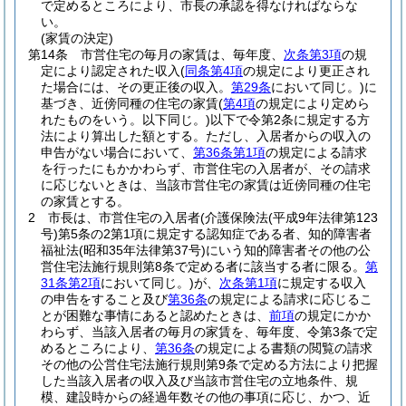
で定めるところにより、市長の承認を得なければならな
い。
(家賃の決定)
第14条
市営住宅の毎月の家賃は、毎年度、
次条第3項
の規
定により認定された収入
(
同条第4項
の規定により更正され
た場合には、その更正後の収入。
第29条
において同じ。)
に
基づき、近傍同種の住宅の家賃
(
第4項
の規定により定めら
れたものをいう。以下同じ。)
以下で令第2条に規定する方
法により算出した額とする。
ただし、入居者からの収入の
申告がない場合において、
第36条第1項
の規定による請求
を行ったにもかかわらず、市営住宅の入居者が、その請求
に応じないときは、当該市営住宅の家賃は近傍同種の住宅
の家賃とする。
2
市長は、市営住宅の入居者
(介護保険法
(平成9年法律第123
号)
第5条の2第1項に規定する認知症である者、知的障害者
福祉法
(昭和35年法律第37号)
にいう知的障害者その他の公
営住宅法施行規則第8条で定める者に該当する者に限る。
第
31条第2項
において同じ。)
が、
次条第1項
に規定する収入
の申告をすること及び
第36条
の規定による請求に応じるこ
とが困難な事情にあると認めたときは、
前項
の規定にかか
わらず、当該入居者の毎月の家賃を、毎年度、令第3条で定
めるところにより、
第36条
の規定による書類の閲覧の請求
その他の公営住宅法施行規則第9条で定める方法により把握
した当該入居者の収入及び当該市営住宅の立地条件、規
模、建設時からの経過年数その他の事項に応じ、かつ、近