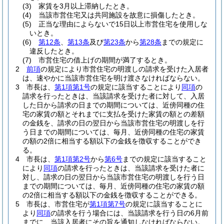
(3)
家賃を3月以上滞納したとき。
(4)
当該市営住宅又は共同施設を故意に損傷したとき。
(5)
正当な理由によらないで15日以上市営住宅を使用しな
いとき。
(6)
第12条
、
第13条
及び
第23条
から
第28条
までの規定に
違反したとき。
(7)
市営住宅の借上げの期間が満了するとき。
2
前項
の規定により市営住宅の明渡しの請求を受けた入居者
は、速やかに当該市営住宅を明け渡さなければならない。
3
市長は、
第1項第1号
の規定に該当することにより
同項
の
請求を行ったときは、当該請求を受けた者に対して、入居
した日から請求の日までの期間については、近傍同種の住
宅の家賃の額とそれまでに支払を受けた家賃の額との差額
の金銭を、請求の日の翌日から当該市営住宅の明渡しを行
う日までの期間については、毎月、近傍同種の住宅の家賃
の額の2倍に相当する額以下の金銭を徴収することができ
る。
4
市長は、
第1項第2号
から
第6号
までの規定に該当すること
により
同項
の請求を行ったときは、当該請求を受けた者に
対し、請求の日の翌日から当該市営住宅の明渡しを行う日
までの期間については、毎月、近傍同種の住宅の家賃の額
の2倍に相当する額以下の金銭を徴収することができる。
5
市長は、市営住宅が
第1項第7号
の規定に該当することに
より
同項
の請求を行う場合には、当該請求を行う日の6月前
までに、当該入居者にその旨を通知しなければならない。