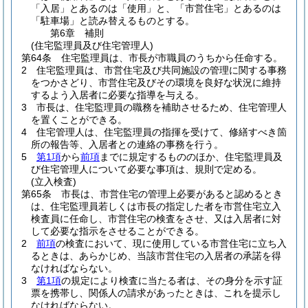
「入居」とあるのは「使用」と、「市営住宅」とあるのは
「駐車場」と読み替えるものとする。
第6章
補則
(住宅監理員及び住宅管理人)
第64条
住宅監理員は、市長が市職員のうちから任命する。
2
住宅監理員は、市営住宅及び共同施設の管理に関する事務
をつかさどり、市営住宅及びその環境を良好な状況に維持
するよう入居者に必要な指導を与える。
3
市長は、住宅監理員の職務を補助させるため、住宅管理人
を置くことができる。
4
住宅管理人は、住宅監理員の指揮を受けて、修繕すべき箇
所の報告等、入居者との連絡の事務を行う。
5
第1項
から
前項
までに規定するもののほか、住宅監理員及
び住宅管理人について必要な事項は、規則で定める。
(立入検査)
第65条
市長は、市営住宅の管理上必要があると認めるとき
は、住宅監理員若しくは市長の指定した者を市営住宅立入
検査員に任命し、市営住宅の検査をさせ、又は入居者に対
して必要な指示をさせることができる。
2
前項
の検査において、現に使用している市営住宅に立ち入
るときは、あらかじめ、当該市営住宅の入居者の承諾を得
なければならない。
3
第1項
の規定により検査に当たる者は、その身分を示す証
票を携帯し、関係人の請求があったときは、これを提示し
なければならない。