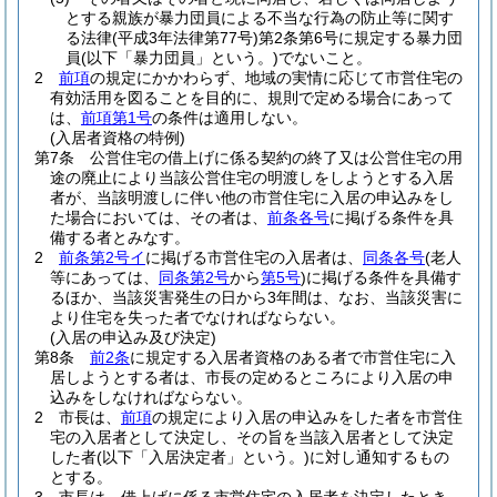
とする親族が暴力団員による不当な行為の防止等に関す
る法律
(平成3年法律第77号)
第2条第6号に規定する暴力団
員
(以下「暴力団員」という。)
でないこと。
2
前項
の規定にかかわらず、地域の実情に応じて市営住宅の
有効活用を図ることを目的に、規則で定める場合にあって
は、
前項第1号
の条件は適用しない。
(入居者資格の特例)
第7条
公営住宅の借上げに係る契約の終了又は公営住宅の用
途の廃止により当該公営住宅の明渡しをしようとする入居
者が、当該明渡しに伴い他の市営住宅に入居の申込みをし
た場合においては、その者は、
前条各号
に掲げる条件を具
備する者とみなす。
2
前条第2号イ
に掲げる市営住宅の入居者は、
同条各号
(老人
等にあっては、
同条第2号
から
第5号
)
に掲げる条件を具備す
るほか、当該災害発生の日から3年間は、なお、当該災害に
より住宅を失った者でなければならない。
(入居の申込み及び決定)
第8条
前2条
に規定する入居者資格のある者で市営住宅に入
居しようとする者は、市長の定めるところにより入居の申
込みをしなければならない。
2
市長は、
前項
の規定により入居の申込みをした者を市営住
宅の入居者として決定し、その旨を当該入居者として決定
した者
(以下「入居決定者」という。)
に対し通知するもの
とする。