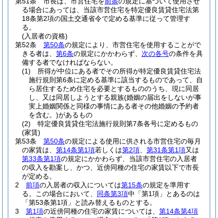
第51条
市長は、市営住宅を
前条
の規定に基づいて使用させ
る場合にあっては、当該市営住宅を特定優良賃貸住宅法第
18条第2項の国土交通省令で定める基準に従って管理す
る。
(入居者の資格)
第52条
第50条
の規定により、市営住宅を使用することがで
きる者は、
第6条
の規定にかかわらず、
次の各号
の条件を具
備する者でなければならない。
(1)
所得が中位にある者でその所得が特定優良賃貸住宅法
施行規則第6条に定める基準に該当するものであって、自
ら居住するため住宅を必要とするもののうち、現に同居
し、又は同居しようとする親族
(婚姻の届出をしないが事
実上婚姻関係と同様の事情にある者その他婚姻の予約者
を含む。)
があるもの
(2)
特定優良賃貸住宅法施行規則第7条各号に定めるもの
(家賃)
第53条
第50条
の規定による使用に供される市営住宅の毎月
の家賃は、
第14条第1項
若しくは
第2項
、
第31条第1項
又は
第33条第1項
の規定にかかわらず、当該市営住宅の入居者
の収入を勘案し、かつ、近傍同種の住宅の家賃以下で市長
が定める。
2
前項
の入居者の収入については
第15条
の規定を準用す
る。
この場合において、
同条第3項
中「第1項」とあるのは
「第53条第1項」と読み替えるものとする。
3
第1項
の近傍同種の住宅の家賃については、
第14条第4項