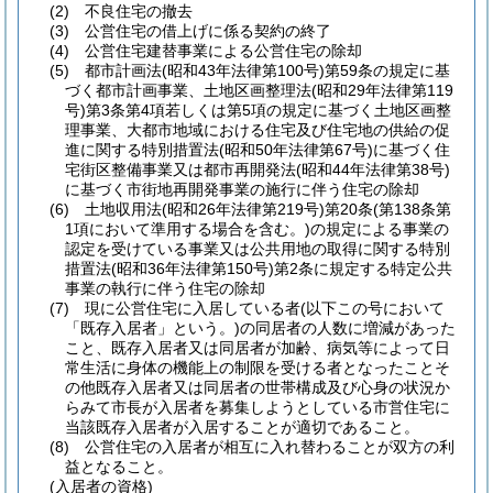
(2)
不良住宅の撤去
(3)
公営住宅の借上げに係る契約の終了
(4)
公営住宅建替事業による公営住宅の除却
(5)
都市計画法
(昭和43年法律第100号)
第59条の規定に基
づく都市計画事業、土地区画整理法
(昭和29年法律第119
号)
第3条第4項若しくは第5項の規定に基づく土地区画整
理事業、大都市地域における住宅及び住宅地の供給の促
進に関する特別措置法
(昭和50年法律第67号)
に基づく住
宅街区整備事業又は都市再開発法
(昭和44年法律第38号)
に基づく市街地再開発事業の施行に伴う住宅の除却
(6)
土地収用法
(昭和26年法律第219号)
第20条
(第138条第
1項において準用する場合を含む。)
の規定による事業の
認定を受けている事業又は公共用地の取得に関する特別
措置法
(昭和36年法律第150号)
第2条に規定する特定公共
事業の執行に伴う住宅の除却
(7)
現に公営住宅に入居している者
(以下この号において
「既存入居者」という。)
の同居者の人数に増減があった
こと、既存入居者又は同居者が加齢、病気等によって日
常生活に身体の機能上の制限を受ける者となったことそ
の他既存入居者又は同居者の世帯構成及び心身の状況か
らみて市長が入居者を募集しようとしている市営住宅に
当該既存入居者が入居することが適切であること。
(8)
公営住宅の入居者が相互に入れ替わることが双方の利
益となること。
(入居者の資格)