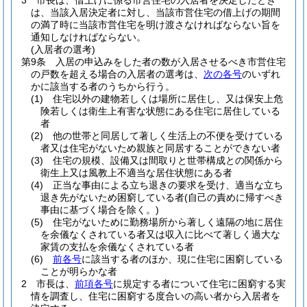
3
市長は、借上げに係る市営住宅の入居者を決定したとき
は、当該入居決定者に対し、当該市営住宅の借上げの期間
の満了時に当該市営住宅を明け渡さなければならない旨を
通知しなければならない。
(入居者の選考)
第9条
入居の申込みをした者の数が入居させるべき市営住宅
の戸数を超える場合の入居者の選考は、
次の各号
のいずれ
かに該当する者のうちから行う。
(1)
住宅以外の建物若しくは場所に居住し、又は保安上危
険若しくは衛生上有害な状態にある住宅に居住している
者
(2)
他の世帯と同居して著しく生活上の不便を受けている
者又は住宅がないため親族と同居することができない者
(3)
住宅の規模、設備又は間取りと世帯構成との関係から
衛生上又は風教上不適当な居住状態にある者
(4)
正当な事由による立ち退きの要求を受け、適当な立ち
退き先がないため困窮している者
(自己の責めに帰すべき
事由に基づく場合を除く。)
(5)
住宅がないために勤務場所から著しく遠隔の地に居住
を余儀なくされている者又は収入に比べて著しく過大な
家賃の支払を余儀なくされている者
(6)
前各号
に該当する者のほか、現に住宅に困窮している
ことが明らかな者
2
市長は、
前項各号
に規定する者について住宅に困窮する実
情を調査し、住宅に困窮する度合いの高い者から入居者を