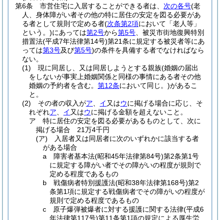
第6条
市営住宅に入居することができる者は、
次の各号
(老
人、身体障がい者その他の特に居住の安定を図る必要があ
る者として規則で定める者
(
次条第2項
において「老人等」
という。)
にあっては
第2号
から
第5号
、被災市街地復興特別
措置法
(平成7年法律第14号)
第21条に規定する被災者等にあ
っては
第3号
及び
第5号
)
の条件を具備する者でなければなら
ない。
(1)
現に同居し、又は同居しようとする親族
(婚姻の届出
をしないが事実上婚姻関係と同様の事情にある者その他
婚姻の予約者を含む。
第12条
において同じ。)
があるこ
と。
(2)
その者の収入が
ア
、
イ
又は
ウ
に掲げる場合に応じ、そ
れぞれ
ア
、
イ
又は
ウ
に掲げる金額を超えないこと。
ア
特に居住の安定を図る必要があるものとして、次に
掲げる場合 21万4千円
(ア)
入居者又は同居者に次のいずれかに該当する者
がある場合
a
障害者基本法
(昭和45年法律第84号)
第2条第1号
に規定する障がい者でその障がいの程度が規則で
定める程度であるもの
b
戦傷病者特別援護法
(昭和38年法律第168号)
第2
条第1項に規定する戦傷病者でその障がいの程度が
規則で定める程度であるもの
c
原子爆弾被爆者に対する援護に関する法律
(平成6
年法律第117号)
第11条第1項の規定による厚生労