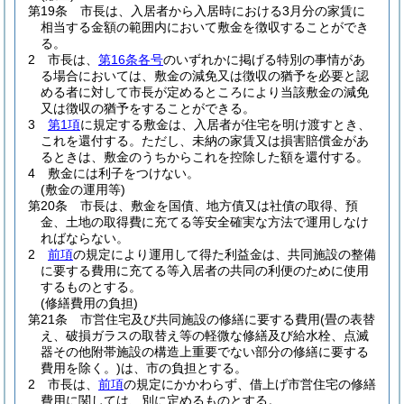
第19条
市長は、入居者から入居時における3月分の家賃に
相当する金額の範囲内において敷金を徴収することができ
る。
2
市長は、
第16条各号
のいずれかに掲げる特別の事情があ
る場合においては、敷金の減免又は徴収の猶予を必要と認
める者に対して市長が定めるところにより当該敷金の減免
又は徴収の猶予をすることができる。
3
第1項
に規定する敷金は、入居者が住宅を明け渡すとき、
これを還付する。
ただし、未納の家賃又は損害賠償金があ
るときは、敷金のうちからこれを控除した額を還付する。
4
敷金には利子をつけない。
(敷金の運用等)
第20条
市長は、敷金を国債、地方債又は社債の取得、預
金、土地の取得費に充てる等安全確実な方法で運用しなけ
ればならない。
2
前項
の規定により運用して得た利益金は、共同施設の整備
に要する費用に充てる等入居者の共同の利便のために使用
するものとする。
(修繕費用の負担)
第21条
市営住宅及び共同施設の修繕に要する費用
(畳の表替
え、破損ガラスの取替え等の軽微な修繕及び給水栓、点滅
器その他附帯施設の構造上重要でない部分の修繕に要する
費用を除く。)
は、市の負担とする。
2
市長は、
前項
の規定にかかわらず、借上げ市営住宅の修繕
費用に関しては、別に定めるものとする。