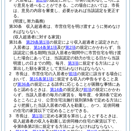
3
入居者は、
前2項
の認定に対し、市長の定めるところによ
り意見を述べることができる。
この場合においては、市長
は、意見の内容を審査し、必要があれば当該認定を更正す
る。
(明渡し努力義務)
第30条
収入超過者は、市営住宅を明け渡すように努めなけ
ればならない。
(収入超過者に対する家賃)
第31条
第29条第1項
の規定により収入超過者と認定された
入居者は、
第14条第1項
及び
第2項
の規定にかかわらず、当
該認定に係る期間
(当該入居者が期間中に市営住宅を明け渡
した場合にあっては、当該認定の効力が生じる日から当該
明渡しの日までの間)
、毎月、
第3項
に規定する方法により
算出した額を家賃として支払わなければならない。
2
市長は、市営住宅の入居者が
前項
の規定に該当する場合に
おいて、
第15条第1項
に規定する収入の申告をすること及
び
第36条
の規定による請求に応じることが困難な事情にあ
ると認めるときは、
第14条
の規定及び
前項
の規定にかかわ
らず、当該入居者の毎月の家賃を、毎年度、令第8条で定め
るところにより、公営住宅法施行規則第9条で定める方法に
より把握した当該入居者の収入を勘案し、かつ、近傍同種
の住宅の家賃以下で定めることができる。
3
市長は、
第1項
に定める家賃を算出しようとするときは、
収入超過者の収入を勘案し近傍同種の住宅の家賃以下で、
令第8条第2項に規定する方法によらなければならない。