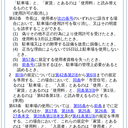
「駐車場」と、「家賃」とあるのは「使用料」と読み替え
るものとする。
(使用許可の取消し)
第62条
市長は、使用者が
次の各号
のいずれかに該当する場
合において、駐車場の使用許可を取り消し、又はその明渡
しを請求することができる。
(1)
偽りその他不正の行為により使用許可を受けたとき。
(2)
使用料を3月以上滞納したとき。
(3)
駐車場又はその附帯する設備を故意に損傷したとき。
(4)
正当な理由によらないで15日以上駐車場を使用しない
とき。
(5)
第57条
に規定する使用者資格を失ったとき。
(6)
前各号
に該当するほか、駐車場の管理上必要があると
認めるとき。
2
前項
の規定については
第42条第2項
から
第6項
までの規定
を準用する。
この場合において、
同条
中「市営住宅」とあ
るのは「駐車場」と、「入居」とあるのは「使用」と、
「家賃」とあるのは「使用料」と、
同条第3項
中「第1項」
とあるのは「第62条第1項」と読み替えるものとする。
(準用)
第63条
駐車場の使用については、
第55条
から
前条
までに定
めるもののほか、
第17条
、
第18条
、
第25条
、
第26条
、
第
27条本文
、
第28条第1項本文
及び
第41条第1項
の規定を準用
する。
この場合において、これらの規定中「家賃」とある
のは「使用料」と、「入居者」とあるのは「使用者」と、