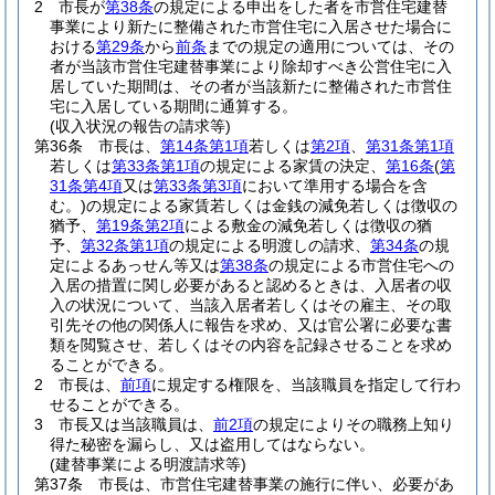
2
市長が
第38条
の規定による申出をした者を市営住宅建替
事業により新たに整備された市営住宅に入居させた場合に
おける
第29条
から
前条
までの規定の適用については、その
者が当該市営住宅建替事業により除却すべき公営住宅に入
居していた期間は、その者が当該新たに整備された市営住
宅に入居している期間に通算する。
(収入状況の報告の請求等)
第36条
市長は、
第14条第1項
若しくは
第2項
、
第31条第1項
若しくは
第33条第1項
の規定による家賃の決定、
第16条
(
第
31条第4項
又は
第33条第3項
において準用する場合を含
む。)
の規定による家賃若しくは金銭の減免若しくは徴収の
猶予、
第19条第2項
による敷金の減免若しくは徴収の猶
予、
第32条第1項
の規定による明渡しの請求、
第34条
の規
定によるあっせん等又は
第38条
の規定による市営住宅への
入居の措置に関し必要があると認めるときは、入居者の収
入の状況について、当該入居者若しくはその雇主、その取
引先その他の関係人に報告を求め、又は官公署に必要な書
類を閲覧させ、若しくはその内容を記録させることを求め
ることができる。
2
市長は、
前項
に規定する権限を、当該職員を指定して行わ
せることができる。
3
市長又は当該職員は、
前2項
の規定によりその職務上知り
得た秘密を漏らし、又は盗用してはならない。
(建替事業による明渡請求等)
第37条
市長は、市営住宅建替事業の施行に伴い、必要があ