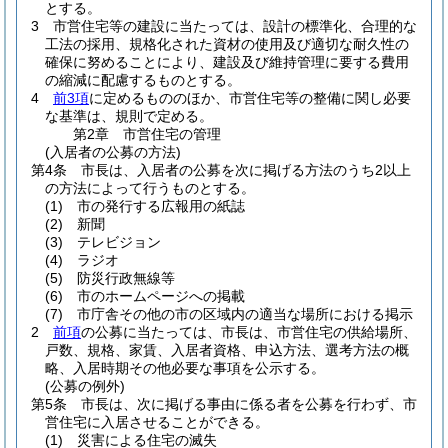
とする。
3
市営住宅等の建設に当たっては、設計の標準化、合理的な
工法の採用、規格化された資材の使用及び適切な耐久性の
確保に努めることにより、建設及び維持管理に要する費用
の縮減に配慮するものとする。
4
前3項
に定めるもののほか、市営住宅等の整備に関し必要
な基準は、規則で定める。
第2章
市営住宅の管理
(入居者の公募の方法)
第4条
市長は、入居者の公募を次に掲げる方法のうち2以上
の方法によって行うものとする。
(1)
市の発行する広報用の紙誌
(2)
新聞
(3)
テレビジョン
(4)
ラジオ
(5)
防災行政無線等
(6)
市のホームページへの掲載
(7)
市庁舎その他の市の区域内の適当な場所における掲示
2
前項
の公募に当たっては、市長は、市営住宅の供給場所、
戸数、規格、家賃、入居者資格、申込方法、選考方法の概
略、入居時期その他必要な事項を公示する。
(公募の例外)
第5条
市長は、次に掲げる事由に係る者を公募を行わず、市
営住宅に入居させることができる。
(1)
災害による住宅の滅失