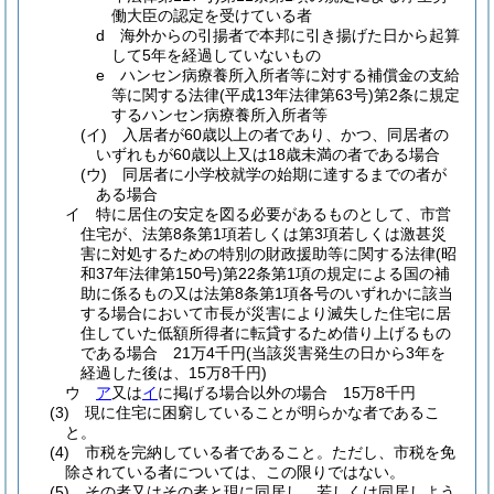
働大臣の認定を受けている者
d
海外からの引揚者で本邦に引き揚げた日から起算
して5年を経過していないもの
e
ハンセン病療養所入所者等に対する補償金の支給
等に関する法律
(平成13年法律第63号)
第2条に規定
するハンセン病療養所入所者等
(イ)
入居者が60歳以上の者であり、かつ、同居者の
いずれもが60歳以上又は18歳未満の者である場合
(ウ)
同居者に小学校就学の始期に達するまでの者が
ある場合
イ
特に居住の安定を図る必要があるものとして、市営
住宅が、法第8条第1項若しくは第3項若しくは激甚災
害に対処するための特別の財政援助等に関する法律
(昭
和37年法律第150号)
第22条第1項の規定による国の補
助に係るもの又は法第8条第1項各号のいずれかに該当
する場合において市長が災害により滅失した住宅に居
住していた低額所得者に転貸するため借り上げるもの
である場合 21万4千円
(当該災害発生の日から3年を
経過した後は、15万8千円)
ウ
ア
又は
イ
に掲げる場合以外の場合 15万8千円
(3)
現に住宅に困窮していることが明らかな者であるこ
と。
(4)
市税を完納している者であること。
ただし、市税を免
除されている者については、この限りではない。
(5)
その者又はその者と現に同居し、若しくは同居しよう