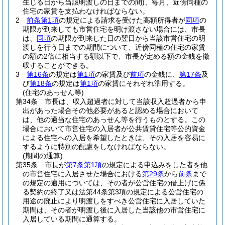
生じる日から当該明渡しの日までの間)
、毎月、近傍同種の
住宅の家賃を支払わなければならない。
2
前条第1項
の規定による請求を受けた高額所得者が
同項
の
期限が到来しても市営住宅を明け渡さない場合には、市長
は、
同項
の期限が到来した日の翌日から当該市営住宅の明
渡しを行う日までの期間について、近傍同種の住宅の家賃
の額の2倍に相当する額以下で、市長が定める額の金銭を徴
収することができる。
3
第16条
の規定は
第1項
の家賃及び
前項
の金銭に、
第17条
及
び
第18条
の規定は
第1項
の家賃にそれぞれ準用する。
(住宅のあっせん等)
第34条
市長は、収入超過者に対して当該収入超過者から申
出があった場合その他必要があると認める場合において
は、他の適当な住宅のあっせん等を行うものとする。
この
場合において市営住宅の入居者が公共賃貸住宅等公的資金
による住宅への入居を希望したときは、その入居を容易に
するように特別の配慮をしなければならない。
(期間の通算)
第35条
市長が
第7条第1項
の規定による申込みをした者を他
の市営住宅に入居させた場合における
第29条
から
前条
まで
の規定の適用については、その者が公営住宅の借上げに係
る契約の終了又は法第44条第3項の規定による公営住宅の
用途の廃止により明渡しをすべき公営住宅に入居していた
期間は、その者が明渡し後に入居した当該他の市営住宅に
入居している期間に通算する。