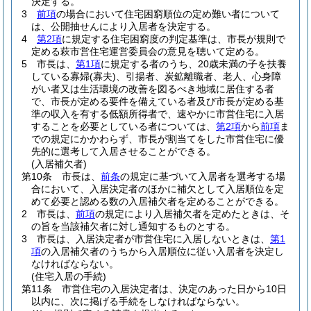
決定する。
3
前項
の場合において住宅困窮順位の定め難い者について
は、公開抽せんにより入居者を決定する。
4
第2項
に規定する住宅困窮度の判定基準は、市長が規則で
定める萩市営住宅運営委員会の意見を聴いて定める。
5
市長は、
第1項
に規定する者のうち、20歳未満の子を扶養
している寡婦
(寡夫)
、引揚者、炭鉱離職者、老人、心身障
がい者又は生活環境の改善を図るべき地域に居住する者
で、市長が定める要件を備えている者及び市長が定める基
準の収入を有する低額所得者で、速やかに市営住宅に入居
することを必要としている者については、
第2項
から
前項
ま
での規定にかかわらず、市長が割当てをした市営住宅に優
先的に選考して入居させることができる。
(入居補欠者)
第10条
市長は、
前条
の規定に基づいて入居者を選考する場
合において、入居決定者のほかに補欠として入居順位を定
めて必要と認める数の入居補欠者を定めることができる。
2
市長は、
前項
の規定により入居補欠者を定めたときは、そ
の旨を当該補欠者に対し通知するものとする。
3
市長は、入居決定者が市営住宅に入居しないときは、
第1
項
の入居補欠者のうちから入居順位に従い入居者を決定し
なければならない。
(住宅入居の手続)
第11条
市営住宅の入居決定者は、決定のあった日から10日
以内に、次に掲げる手続をしなければならない。