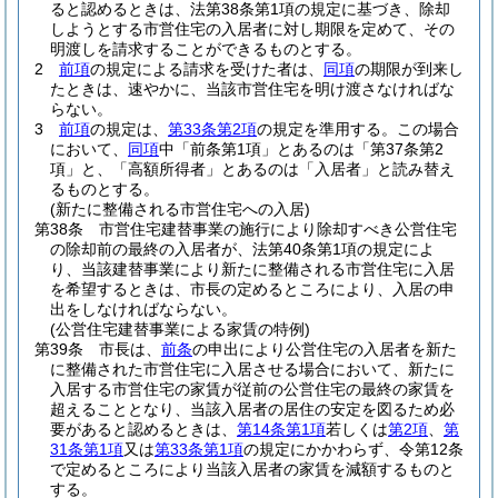
ると認めるときは、法第38条第1項の規定に基づき、除却
しようとする市営住宅の入居者に対し期限を定めて、その
明渡しを請求することができるものとする。
2
前項
の規定による請求を受けた者は、
同項
の期限が到来し
たときは、速やかに、当該市営住宅を明け渡さなければな
らない。
3
前項
の規定は、
第33条第2項
の規定を準用する。
この場合
において、
同項
中「前条第1項」とあるのは「第37条第2
項」と、「高額所得者」とあるのは「入居者」と読み替え
るものとする。
(新たに整備される市営住宅への入居)
第38条
市営住宅建替事業の施行により除却すべき公営住宅
の除却前の最終の入居者が、法第40条第1項の規定によ
り、当該建替事業により新たに整備される市営住宅に入居
を希望するときは、市長の定めるところにより、入居の申
出をしなければならない。
(公営住宅建替事業による家賃の特例)
第39条
市長は、
前条
の申出により公営住宅の入居者を新た
に整備された市営住宅に入居させる場合において、新たに
入居する市営住宅の家賃が従前の公営住宅の最終の家賃を
超えることとなり、当該入居者の居住の安定を図るため必
要があると認めるときは、
第14条第1項
若しくは
第2項
、
第
31条第1項
又は
第33条第1項
の規定にかかわらず、令第12条
で定めるところにより当該入居者の家賃を減額するものと
する。