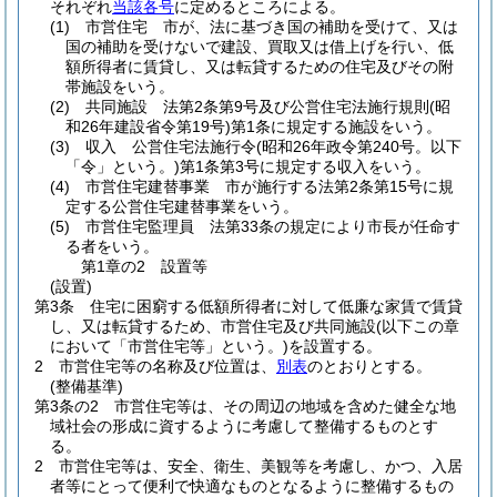
それぞれ
当該各号
に定めるところによる。
(1)
市営住宅 市が、法に基づき国の補助を受けて、又は
国の補助を受けないで建設、買取又は借上げを行い、低
額所得者に賃貸し、又は転貸するための住宅及びその附
帯施設をいう。
(2)
共同施設 法第2条第9号及び公営住宅法施行規則
(昭
和26年建設省令第19号)
第1条に規定する施設をいう。
(3)
収入 公営住宅法施行令
(昭和26年政令第240号。以下
「令」という。)
第1条第3号に規定する収入をいう。
(4)
市営住宅建替事業 市が施行する法第2条第15号に規
定する公営住宅建替事業をいう。
(5)
市営住宅監理員 法第33条の規定により市長が任命す
る者をいう。
第1章の2
設置等
(設置)
第3条
住宅に困窮する低額所得者に対して低廉な家賃で賃貸
し、又は転貸するため、市営住宅及び共同施設
(以下この章
において「市営住宅等」という。)
を設置する。
2
市営住宅等の名称及び位置は、
別表
のとおりとする。
(整備基準)
第3条の2
市営住宅等は、その周辺の地域を含めた健全な地
域社会の形成に資するように考慮して整備するものとす
る。
2
市営住宅等は、安全、衛生、美観等を考慮し、かつ、入居
者等にとって便利で快適なものとなるように整備するもの