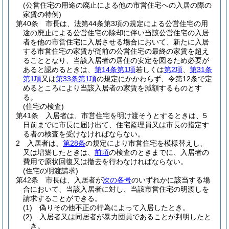
(公営住宅の用途の廃止による他の市営住宅への入居の際の
家賃の特例)
第40条
市長は、法第44条第3項の規定による公営住宅の用
途の廃止による公営住宅の除却に伴い当該公営住宅の入居
者を他の市営住宅に入居させる場合において、新たに入居
する市営住宅の家賃が従前の公営住宅の最終の家賃を超え
ることとなり、当該入居者の居住の安定を図るため必要が
あると認めるときは、
第14条第1項
若しくは
第2項
、
第31条
第1項
又は
第33条第1項
の規定にかかわらず、令第12条で定
めるところにより当該入居者の家賃を減額するものとす
る。
(住宅の検査)
第41条
入居者は、市営住宅を明け渡そうとするときは、5
日前までに市長に届け出て、住宅監理員又は市長の指定す
る者の検査を受けなければならない。
2
入居者は、
第28条
の規定により市営住宅を模様替えし、
又は増築したときは、
前項
の検査のときまでに、入居者の
費用で原状回復又は撤去を行わなければならない。
(住宅の明渡請求)
第42条
市長は、入居者が
次の各号
のいずれかに該当する場
合において、当該入居者に対し、当該市営住宅の明渡しを
請求することができる。
(1)
偽りその他不正の行為によって入居したとき。
(2)
入居者又は同居者が暴力団員であることが判明したと
き。