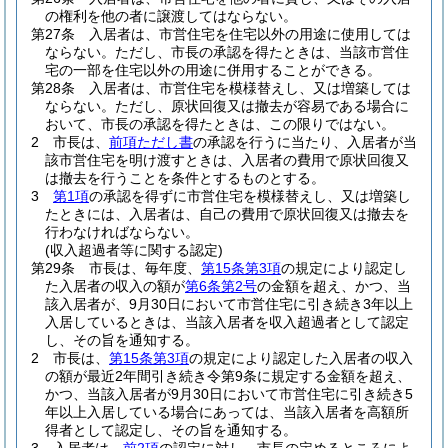
の権利を他の者に譲渡してはならない。
第27条
入居者は、市営住宅を住宅以外の用途に使用しては
ならない。
ただし、市長の承認を得たときは、当該市営住
宅の一部を住宅以外の用途に併用することができる。
第28条
入居者は、市営住宅を模様替えし、又は増築しては
ならない。
ただし、原状回復又は撤去が容易である場合に
おいて、市長の承認を得たときは、この限りではない。
2
市長は、
前項ただし書
の承認を行うに当たり、入居者が当
該市営住宅を明け渡すときは、入居者の費用で原状回復又
は撤去を行うことを条件とするものとする。
3
第1項
の承認を得ずに市営住宅を模様替えし、又は増築し
たときには、入居者は、自己の費用で原状回復又は撤去を
行わなければならない。
(収入超過者等に関する認定)
第29条
市長は、毎年度、
第15条第3項
の規定により認定し
た入居者の収入の額が
第6条第2号
の金額を超え、かつ、当
該入居者が、9月30日において市営住宅に引き続き3年以上
入居しているときは、当該入居者を収入超過者として認定
し、その旨を通知する。
2
市長は、
第15条第3項
の規定により認定した入居者の収入
の額が最近2年間引き続き令第9条に規定する金額を超え、
かつ、当該入居者が9月30日において市営住宅に引き続き5
年以上入居している場合にあっては、当該入居者を高額所
得者として認定し、その旨を通知する。