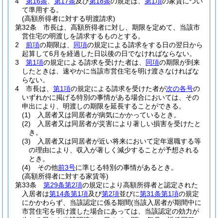
4
第16条
、
第17条
及び
第18条
の規定は、
第1項
の家賃につい
て準用する。
(高額所得者に対する明渡請求)
第32条
市長は、高額所得者に対し、期限を定めて、当該市
営住宅の明渡しを請求するものとする。
2
前項
の期限は、
同項
の規定による請求をする日の翌日から
起算して6月を経過した日以後の日でなければならない。
3
第1項
の規定による請求を受けた者は、
同項
の期限が到来
したときは、速やかに当該市営住宅を明け渡さなければな
らない。
4
市長は、
第1項
の規定による請求を受けた者が
次の各号
の
いずれかに掲げる特別の事情がある場合においては、その
申出により、明渡しの期限を延長することができる。
(1)
入居者又は同居者が病気にかかっているとき。
(2)
入居者又は同居者が災害により著しい損害を受けたと
き。
(3)
入居者又は同居者が近い将来において定年退職する等
の理由により、収入が著しく減少することが予想される
とき。
(4)
その他
前3号
に準じる特別の事情があるとき。
(高額所得者に対する家賃等)
第33条
第29条第2項
の規定により高額所得者と認定された
入居者は
第14条第1項
及び
第2項
並びに
第31条第1項
の規定
にかかわらず、当該認定に係る期間
(当該入居者が期間中に
市営住宅を明け渡した場合にあっては、当該認定の効力が