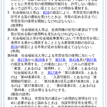
とともに市営住宅の使用開始可能日を、許可しない場合に
あっては許可しない旨とともにその理由を通知する。
3
社会福祉法人等は、
前項
の規定により、市営住宅の使用を
許可する旨の通知を受けたときは、市長の定める日までに
市営住宅の使用を開始しなければならない。
(使用料)
第45条
社会福祉法人等は、近傍同種の住宅の家賃以下で市
長が定める額の使用料を支払わなければならない。
2
社会福祉法人等が社会福祉事業等において市営住宅を現に
使用する者から徴収することとなる家賃相当額の合計は、
前項
の規定による市長が定める額を超えてはならない。
(準用)
第46条
社会福祉法人等による市営住宅の使用に当たって
は、
第17条
から
第28条
まで、
第37条
、
第41条
及び
第67条
の規定を準用する。
この場合において、これらの規定中
「家賃」とあるのは「使用料」と、「入居者」とあるのは
「社会福祉法人等」と、
第17条
中「第11条第4項」とある
のは「第44条第2項」と、「入居可能日」とあるのは「使
用開始可能日」と、「第32条第1項又は第37条第1項」とあ
るのは「第37条第1項」と、「第42条第1項」とあるのは
「第49条」と読み替えるものとする。
(報告の請求)
第47条
市長は、市営住宅の適正かつ合理的な管理を行うた
めに必要があると認めるときは、当該市営住宅を使用して