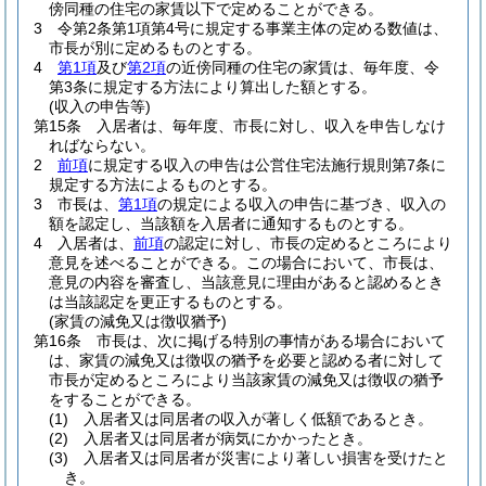
傍同種の住宅の家賃以下で定めることができる。
3
令第2条第1項第4号に規定する事業主体の定める数値は、
市長が別に定めるものとする。
4
第1項
及び
第2項
の近傍同種の住宅の家賃は、毎年度、令
第3条に規定する方法により算出した額とする。
(収入の申告等)
第15条
入居者は、毎年度、市長に対し、収入を申告しなけ
ればならない。
2
前項
に規定する収入の申告は公営住宅法施行規則第7条に
規定する方法によるものとする。
3
市長は、
第1項
の規定による収入の申告に基づき、収入の
額を認定し、当該額を入居者に通知するものとする。
4
入居者は、
前項
の認定に対し、市長の定めるところにより
意見を述べることができる。
この場合において、市長は、
意見の内容を審査し、当該意見に理由があると認めるとき
は当該認定を更正するものとする。
(家賃の減免又は徴収猶予)
第16条
市長は、次に掲げる特別の事情がある場合において
は、家賃の減免又は徴収の猶予を必要と認める者に対して
市長が定めるところにより当該家賃の減免又は徴収の猶予
をすることができる。
(1)
入居者又は同居者の収入が著しく低額であるとき。
(2)
入居者又は同居者が病気にかかったとき。
(3)
入居者又は同居者が災害により著しい損害を受けたと
き。