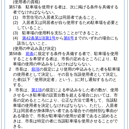
(使用者の資格)
第57条
駐車場を使用する者は、次に掲げる条件を具備する
者でなければならない。
(1)
市営住宅の入居者又は同居者であること。
(2)
入居者又は同居者が自ら使用するため駐車場を必要と
していること。
(3)
駐車場の使用料を支払うことができること。
(4)
第42条第1項第1号
から
第6号
までのいずれの場合にも
該当しないこと。
(使用の申込み及び決定)
第58条
前条
に規定する条件を具備する者で、駐車場を使用
することを希望する者は、市長の定めるところにより、駐
車場の使用の申込みをしなければならない。
2
市長は、
前項
の規定により使用の申込みをした者を駐車場
の使用者として決定し、その旨を当該使用者として決定し
た者
(以下「使用決定者」という。)
に対し通知するものと
する。
3
市長は、
第1項
の規定による申込みをした者の数が、使用
させるべき駐車場の設置台数を超える場合においては、市
長の定めるところにより、公正な方法で選考して、当該駐
車場の使用者を決定しなければならない。
ただし、入居者
又は同居者が身体障がい者である場合その他特別な事由が
ある場合で、市長が駐車場の使用が必要であると認めると
きは、市長は特定の者に当該駐車場を使用させることがで
きる。