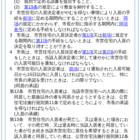
(1)
規則で定める請書を提出すること。
(2)
第19条
の規定により敷金を納付すること。
2
市営住宅の入居決定者がやむを得ない事情により入居の手
続を
前項
に定める期間内にすることができないときは、
同
項
の規定にかかわらず、市長が別に指示する期間内に
同項
各号
に定める手続をしなければならない。
3
市長は、市営住宅の入居決定者が
第1項
又は
前項
に規定す
る期間内に
第1項
の手続をしないときは、市営住宅の入居の
決定を取り消すことができる。
4
市長は、市営住宅の入居決定者が
第1項
又は
第2項
の手続
をしたときは、当該入居決定者に対して速やかに市営住宅
の入居可能日を通知しなければならない。
5
市営住宅の入居決定者は、
前項
により通知された入居可能
日から15日以内に入居しなければならない。
ただし、特に
市長の承認を受けたときは、この限りでない。
(同居の承認)
第12条
市営住宅の入居者は、当該市営住宅への入居の際に
同居した親族以外の者を同居させようとするときは、公営
住宅法施行規則第11条で定めるところにより、市長の承認
を得なければならない。
(入居の承継)
第13条
市営住宅の入居者が死亡し、又は退去した場合にお
いて、その死亡時、又は退去時に当該入居者と同居してい
た者が引き続き当該市営住宅に居住を希望するときは、当
該入居者と同居していた者は、公営住宅法施行規則第12条