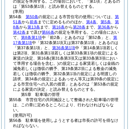
の規定を準用する。
この場合において、「第1項」とあるの
は「第53条第1項」と読み替えるものとする。
(準用)
第54条
第50条
の規定による市営住宅の使用については、
第
51条
から
前条
までに定めるもののほか、
第4条
、
第5条
、
第
8条
から
第13条
まで、
第16条
から
第28条
まで、
第36条
から
第42条
まで及び
第66条
の規定を準用する。
この場合におい
て、
第8条第1項
中「前2条」とあるのは「第52条」と、
第
17条第1項
中「第32条第1項又は第37条第1項」とあるのは
「第37条第1項」と、
第36条第1項
中「第14条第1項若しく
は第2項、第31条第1項若しくは第33条第1項の規定による
家賃の決定、第16条
(第31条第3項又は第33条第3項におい
て準用する場合を含む。)
の規定による家賃若しくは金銭の
減免若しくは徴収の猶予、第19条第2項による敷金の減免
若しくは徴収の猶予、第32条第1項の規定による明渡しの
請求、第34条の規定によるあっせん等又は第39条の規定に
よる市営住宅への入居の措置」とあるのは「第53条の規定
による家賃の決定」と読み替えるものとする。
第5章
駐車場の管理
第55条
市営住宅の共同施設として整備された駐車場の管理
は、この章に定めるところにより、行わなければならな
い。
(使用許可)
第56条
駐車場を使用しようとする者は市長の許可を得なけ
ればならない。