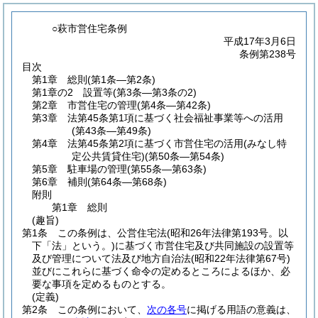
○萩市営住宅条例
平成17年3月6日
条例第238号
目次
第1章
総則
(第1条―第2条)
第1章の2
設置等
(第3条―第3条の2)
第2章
市営住宅の管理
(第4条―第42条)
第3章
法第45条第1項に基づく社会福祉事業等への活用
(第43条―第49条)
第4章
法第45条第2項に基づく市営住宅の活用
(みなし特
定公共賃貸住宅)(第50条―第54条)
第5章
駐車場の管理
(第55条―第63条)
第6章
補則
(第64条―第68条)
附則
第1章
総則
(趣旨)
第1条
この条例は、公営住宅法
(昭和26年法律第193号。以
下「法」という。)
に基づく市営住宅及び共同施設の設置等
及び管理について法及び地方自治法
(昭和22年法律第67号)
並びにこれらに基づく命令の定めるところによるほか、必
要な事項を定めるものとする。
(定義)
第2条
この条例において、
次の各号
に掲げる用語の意義は、