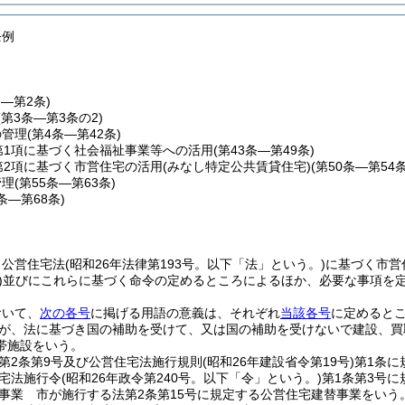
条例
条―第2条)
(第3条―第3条の2)
の管理
(第4条―第42条)
第1項に基づく社会福祉事業等への活用
(第43条―第49条)
第2項に基づく市営住宅の活用
(みなし特定公共賃貸住宅)(第50条―第54条
管理
(第55条―第63条)
4条―第68条)
、公営住宅法
(昭和26年法律第193号。以下「法」という。)
に基づく市営
)
並びにこれらに基づく命令の定めるところによるほか、必要な事項を
おいて、
次の各号
に掲げる用語の意義は、それぞれ
当該各号
に定めると
が、法に基づき国の補助を受けて、又は国の補助を受けないで建設、買
帯施設をいう。
第2条第9号及び公営住宅法施行規則
(昭和26年建設省令第19号)
第1条に
宅法施行令
(昭和26年政令第240号。以下「令」という。)
第1条第3号
事業 市が施行する法第2条第15号に規定する公営住宅建替事業をいう