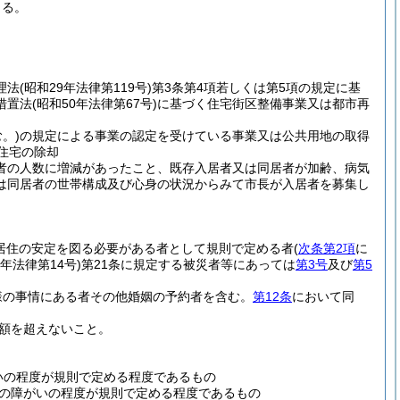
きる。
理法
(昭和29年法律第119号)
第3条第4項若しくは第5項の規定に基
措置法
(昭和50年法律第67号)
に基づく住宅街区整備事業又は都市再
。)
の規定による事業の認定を受けている事業又は公共用地の取得
住宅の除却
者の人数に増減があったこと、既存入居者又は同居者が加齢、病気
は同居者の世帯構成及び心身の状況からみて市長が入居者を募集し
居住の安定を図る必要がある者として規則で定める者
(
次条第2項
に
7年法律第14号)
第21条に規定する被災者等にあっては
第3号
及び
第5
様の事情にある者その他婚姻の予約者を含む。
第12条
において同
額を超えないこと。
いの程度が規則で定める程度であるもの
その障がいの程度が規則で定める程度であるもの