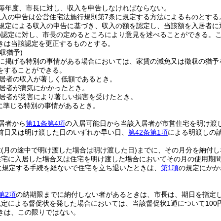
毎年度、市長に対し、収入を申告しなければならない。
収入の申告は公営住宅法施行規則第7条に規定する方法によるものとする
規定による収入の申告に基づき、収入の額を認定し、当該額を入居者に
の認定に対し、市長の定めるところにより意見を述べることができる。
きは当該認定を更正するものとする。
収猶予)
に掲げる特別の事情がある場合においては、家賃の減免又は徴収の猶予
をすることができる。
居者の収入が著しく低額であるとき。
居者が病気にかかったとき。
居者が災害により著しい損害を受けたとき。
に準じる特別の事情があるとき。
居者から
第11条第4項
の入居可能日から当該入居者が市営住宅を明け渡
前日又は明け渡した日のいずれか早い日、
第42条第1項
による明渡しの
末
(月の途中で明け渡した場合は明け渡した日)
までに、その月分を納付し
住宅に入居した場合又は住宅を明け渡した場合においてその月の使用期間
に規定する手続を経ないで住宅を立ち退いたときは、
第1項
の規定にかか
第2項
の納期限までに納付しない者があるときは、市長は、期日を指定
規定による督促状を発した場合においては、当該督促状1通について10
きは、この限りではない。