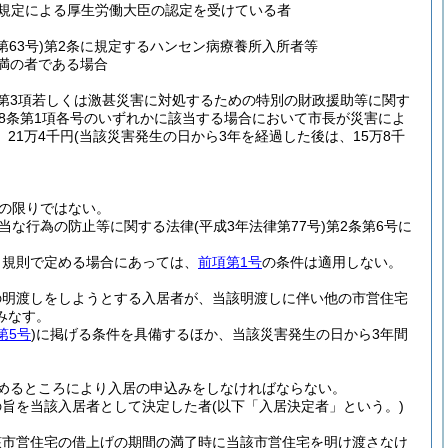
の規定による厚生労働大臣の認定を受けている者
第63号)
第2条に規定するハンセン病療養所入所者等
未満の者である場合
第3項若しくは激甚災害に対処するための特別の財政援助等に関す
第8条第1項各号のいずれかに該当する場合において市長が災害によ
21万4千円
(当該災害発生の日から3年を経過した後は、15万8千
の限りではない。
当な行為の防止等に関する法律
(平成3年法律第77号)
第2条第6号に
、規則で定める場合にあっては、
前項第1号
の条件は適用しない。
の明渡しをしようとする入居者が、当該明渡しに伴い他の市営住宅
みなす。
第5号
)
に掲げる条件を具備するほか、当該災害発生の日から3年間
めるところにより入居の申込みをしなければならない。
の旨を当該入居者として決定した者
(以下「入居決定者」という。)
該市営住宅の借上げの期間の満了時に当該市営住宅を明け渡さなけ