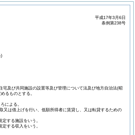
平成17年3月6日
条例第238号
)
住宅及び共同施設の設置等及び管理について法及び地方自治法
(昭
定めるものとする。
ころによる。
取又は借上げを行い、低額所得者に賃貸し、又は転貸するための
規定する施設をいう。
に規定する収入をいう。
。