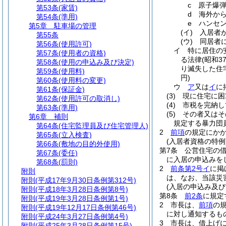
c
原子爆
第53条
(家賃)
d
海外か
第54条
(準用)
e
ハンセ
第5章
駐車場の管理
(イ)
入居者
第55条
(ウ)
同居者
第56条
(使用許可)
イ
特に居住の
第57条
(使用者の資格)
る法律
(昭和3
第58条
(使用の申込み及び決定)
り滅失した住
第59条
(使用料)
円)
第60条
(使用料の変更)
ウ
ア
又は
イ
に
第61条
(保証金)
(3)
現に住宅に困
第62条
(使用許可の取消し)
(4)
市税を完納し
第63条
(準用)
(5)
その者又はそ
第6章
補則
規定する暴力団
第64条
(住宅監理員及び住宅管理人)
2
前項
の規定にか
第65条
(立入検査)
(入居者資格の特例
第66条
(敷地の目的外使用)
第7条
公営住宅の
第67条
(委任)
に入居の申込みを
第68条
(罰則)
2
前条第2号イ
に掲
附則
は、なお、当該災
附則
(平成17年9月30日条例第312号)
(入居の申込み及び
附則
(平成18年3月28日条例第8号)
第8条
前2条
に規定
附則
(平成19年3月28日条例第1号)
2
市長は、
前項
の
附則
(平成19年12月17日条例第46号)
に対し通知するも
附則
(平成24年3月27日条例第4号)
3
市長は、借上げ
附則
(平成25年3月28日条例第15号)