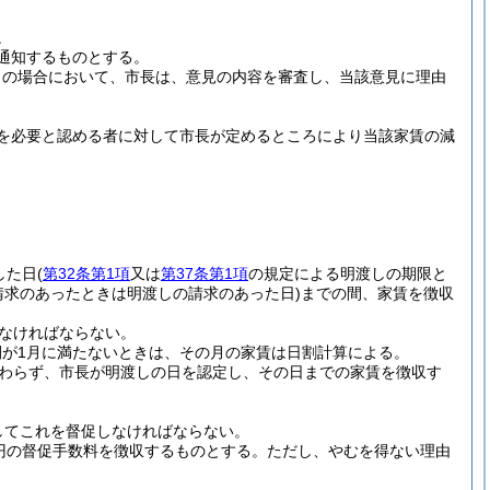
。
通知するものとする。
この場合において、市長は、意見の内容を審査し、当該意見に理由
を必要と認める者に対して市長が定めるところにより当該家賃の減
した日
(
第32条第1項
又は
第37条第1項
の規定による明渡しの期限と
請求のあったときは明渡しの請求のあった日)
までの間、家賃を徴収
なければならない。
が1月に満たないときは、その月の家賃は日割計算による。
わらず、市長が明渡しの日を認定し、その日までの家賃を徴収す
してこれを督促しなければならない。
0円の督促手数料を徴収するものとする。
ただし、やむを得ない理由