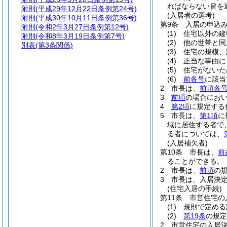
ればならない旨を
附則
(平成29年12月22日条例第24号)
(入居者の選考)
附則
(平成30年10月11日条例第36号)
第9条
入居の申込
附則
(令和2年3月27日条例第12号)
(1)
住宅以外の建
附則
(令和8年3月19日条例第7号)
(2)
他の世帯と同
別表
(第3条関係)
(3)
住宅の規模、
(4)
正当な事由に
(5)
住宅がないた
(6)
前各号
に該当
2
市長は、
前項各
3
前項
の場合にお
4
第2項
に規定する
5
市長は、
第1項
に
域に居住する者で
る者については、
(入居補欠者)
第10条
市長は、
前
ることができる。
2
市長は、
前項
の
3
市長は、入居決
(住宅入居の手続)
第11条
市営住宅の
(1)
規則で定める
(2)
第19条
の規定
2
市営住宅の入居