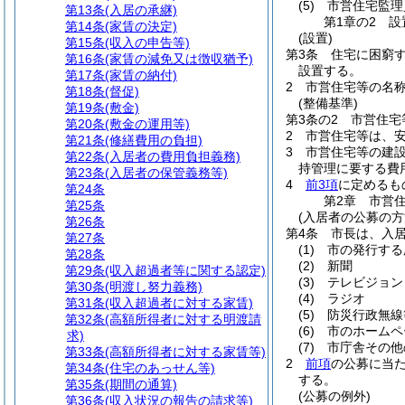
(5)
市営住宅監理
第13条
(入居の承継)
第1章の2
設
第14条
(家賃の決定)
(設置)
第15条
(収入の申告等)
第3条
住宅に困窮
第16条
(家賃の減免又は徴収猶予)
設置する。
第17条
(家賃の納付)
2
市営住宅等の名
第18条
(督促)
(整備基準)
第19条
(敷金)
第3条の2
市営住宅
第20条
(敷金の運用等)
2
市営住宅等は、
第21条
(修繕費用の負担)
3
市営住宅等の建
第22条
(入居者の費用負担義務)
持管理に要する費
第23条
(入居者の保管義務等)
4
前3項
に定めるも
第24条
第2章
市営
第25条
(入居者の公募の方
第26条
第4条
市長は、入
第27条
(1)
市の発行する
第28条
(2)
新聞
第29条
(収入超過者等に関する認定)
(3)
テレビジョン
第30条
(明渡し努力義務)
(4)
ラジオ
第31条
(収入超過者に対する家賃)
(5)
防災行政無線
第32条
(高額所得者に対する明渡請
(6)
市のホームペ
求)
(7)
市庁舎その他
第33条
(高額所得者に対する家賃等)
2
前項
の公募に当
第34条
(住宅のあっせん等)
する。
第35条
(期間の通算)
(公募の例外)
第36条
(収入状況の報告の請求等)