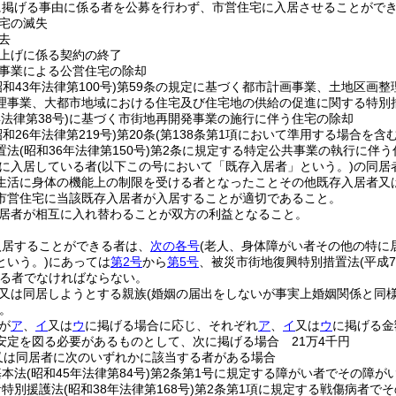
に掲げる事由に係る者を公募を行わず、市営住宅に入居させることがで
宅の滅失
去
上げに係る契約の終了
事業による公営住宅の除却
昭和43年法律第100号)
第59条の規定に基づく都市計画事業、土地区画整
理事業、大都市地域における住宅及び住宅地の供給の促進に関する特別
年法律第38号)
に基づく市街地再開発事業の施行に伴う住宅の除却
昭和26年法律第219号)
第20条
(第138条第1項において準用する場合を含む
置法
(昭和36年法律第150号)
第2条に規定する特定公共事業の執行に伴う
に入居している者
(以下この号において「既存入居者」という。)
の同居
生活に身体の機能上の制限を受ける者となったことその他既存入居者又
市営住宅に当該既存入居者が入居することが適切であること。
居者が相互に入れ替わることが双方の利益となること。
入居することができる者は、
次の各号
(老人、身体障がい者その他の特に
という。)
にあっては
第2号
から
第5号
、被災市街地復興特別措置法
(平成
る者でなければならない。
又は同居しようとする親族
(婚姻の届出をしないが事実上婚姻関係と同
。
が
ア
、
イ
又は
ウ
に掲げる場合に応じ、それぞれ
ア
、
イ
又は
ウ
に掲げる金
安定を図る必要があるものとして、次に掲げる場合 21万4千円
又は同居者に次のいずれかに該当する者がある場合
基本法
(昭和45年法律第84号)
第2条第1号に規定する障がい者でその障が
者特別援護法
(昭和38年法律第168号)
第2条第1項に規定する戦傷病者で