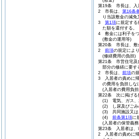
(敷金)
第19条
市長は、入
2
市長は、
第16条
り当該敷金の減免
3
第1項
に規定する
た額を還付する。
4
敷金には利子を
(敷金の運用等)
第20条
市長は、敷
2
前項
の規定によ
(修繕費用の負担)
第21条
市営住宅及
部分の修繕に要す
2
市長は、
前項
の
3
入居者の責めに
の費用を負担しな
(入居者の費用負担
第22条
次に掲げる
(1)
電気、ガス、
(2)
し尿及びごみ
(3)
共同施設又は
(4)
前条第1項
に
(入居者の保管義務
第23条
入居者は、
2
入居者の責めに