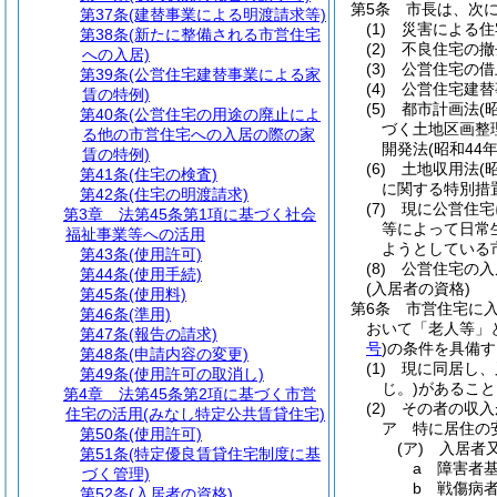
第5条
市長は、次
第37条
(建替事業による明渡請求等)
(1)
災害による住
第38条
(新たに整備される市営住宅
(2)
不良住宅の撤
への入居)
(3)
公営住宅の借
第39条
(公営住宅建替事業による家
(4)
公営住宅建替
賃の特例)
(5)
都市計画法
(
第40条
(公営住宅の用途の廃止によ
づく土地区画整
る他の市営住宅への入居の際の家
開発法
(昭和44
賃の特例)
(6)
土地収用法
(
第41条
(住宅の検査)
に関する特別措
第42条
(住宅の明渡請求)
(7)
現に公営住宅
第3章
法第45条第1項に基づく社会
等によって日常
福祉事業等への活用
ようとしている
第43条
(使用許可)
(8)
公営住宅の入
第44条
(使用手続)
(入居者の資格)
第45条
(使用料)
第6条
市営住宅に
第46条
(準用)
おいて「老人等」
第47条
(報告の請求)
号
)
の条件を具備す
第48条
(申請内容の変更)
(1)
現に同居し、
第49条
(使用許可の取消し)
じ。)
があること
第4章
法第45条第2項に基づく市営
(2)
その者の収入
住宅の活用(みなし特定公共賃貸住宅)
ア
特に居住の
第50条
(使用許可)
(ア)
入居者
第51条
(特定優良賃貸住宅制度に基
a
障害者
づく管理)
b
戦傷病
第52条
(入居者の資格)