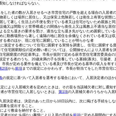
通知しなければならない。
みをした者の数が入居させるべき市営住宅の戸数を超える場合の入居者
物若しくは場所に居住し、又は保安上危険若しくは衛生上有害な状態に
居して著しく生活上の不便を受けている者又は住宅がないため親族と同
設備又は間取りと世帯構成との関係から衛生上又は風教上不適当な居住
よる立ち退きの要求を受け、適当な立ち退き先がないため困窮している
めに勤務場所から著しく遠隔の地に居住を余儀なくされている者又は収
する者のほか、現に住宅に困窮していることが明らかな者
号
に規定する者について住宅に困窮する実情を調査し、住宅に困窮する
いて住宅困窮順位の定め難い者については、公開抽せんにより入居者を
住宅困窮度の判定基準は、市長が規則で定める萩市営住宅運営委員会の
規定する者のうち、20歳未満の子を扶養している寡婦
(寡夫)
、引揚者、
、市長が定める要件を備えている者及び市長が定める基準の収入を有す
第2項
から
前項
までの規定にかかわらず、市長が割当てをした市営住宅
条
の規定に基づいて入居者を選考する場合において、入居決定者のほか
規定により入居補欠者を定めたときは、その旨を当該補欠者に対し通知
定者が市営住宅に入居しないときは、
第1項
の入居補欠者のうちから入居
入居決定者は、決定のあった日から10日以内に、次に掲げる手続をし
請書を提出すること。
により敷金を納付すること。
決定者がやむを得ない事情により入居の手続を
前項
に定める期間内にす