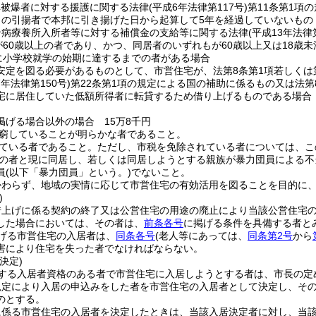
弾被爆者に対する援護に関する法律
(平成6年法律第117号)
第11条第1項
らの引揚者で本邦に引き揚げた日から起算して5年を経過していないもの
ン病療養所入所者等に対する補償金の支給等に関する法律
(平成13年法律
が60歳以上の者であり、かつ、同居者のいずれもが60歳以上又は18歳
に小学校就学の始期に達するまでの者がある場合
安定を図る必要があるものとして、市営住宅が、法第8条第1項若しくは
7年法律第150号)
第22条第1項の規定による国の補助に係るもの又は法
宅に居住していた低額所得者に転貸するため借り上げるものである場合 
掲げる場合以外の場合 15万8千円
窮していることが明らかな者であること。
ている者であること。
ただし、市税を免除されている者については、こ
の者と現に同居し、若しくは同居しようとする親族が暴力団員による不
員
(以下「暴力団員」という。)
でないこと。
かわらず、地域の実情に応じて市営住宅の有効活用を図ることを目的に
)
借上げに係る契約の終了又は公営住宅の用途の廃止により当該公営住宅
した場合においては、その者は、
前条各号
に掲げる条件を具備する者と
げる市営住宅の入居者は、
同条各号
(老人等にあっては、
同条第2号
から
害により住宅を失った者でなければならない。
決定)
する入居者資格のある者で市営住宅に入居しようとする者は、市長の定
規定により入居の申込みをした者を市営住宅の入居者として決定し、そ
のとする。
に係る市営住宅の入居者を決定したときは、当該入居決定者に対し、当