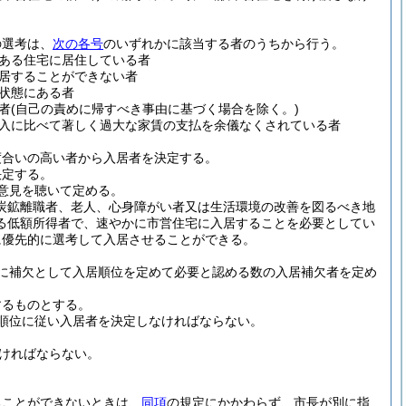
の選考は、
次の各号
のいずれかに該当する者のうちから行う。
ある住宅に居住している者
居することができない者
状態にある者
者
(自己の責めに帰すべき事由に基づく場合を除く。)
入に比べて著しく過大な家賃の支払を余儀なくされている者
度合いの高い者から入居者を決定する。
決定する。
意見を聴いて定める。
炭鉱離職者、老人、心身障がい者又は生活環境の改善を図るべき地
る低額所得者で、速やかに市営住宅に入居することを必要としてい
に優先的に選考して入居させることができる。
に補欠として入居順位を定めて必要と認める数の入居補欠者を定め
するものとする。
順位に従い入居者を決定しなければならない。
なければならない。
ることができないときは、
同項
の規定にかかわらず、市長が別に指