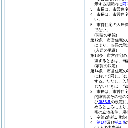
示する期間内に
同
3
市長は、市営住
4
市長は、市営住
い。
5
市営住宅の入居
でない。
(同居の承認)
第12条
市営住宅の
により、市長の承
(入居の承継)
第13条
市営住宅の
望するときは、当
(家賃の決定)
第14条
市営住宅の
において同じ。)
に
する。
ただし、入
じないときは、当
2
市長は、市営住
的障害者その他の
び
第36条
の規定に
めるところにより
宅の立地条件、規
3
令第2条第1項第
4
第1項
及び
第2項
(収入の申告等)