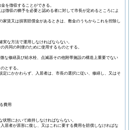
敷金を徴収することができる。
又は徴収の猶予を必要と認める者に対して市長が定めるところによ
の家賃又は損害賠償金があるときは、敷金のうちからこれを控除し
確実な方法で運用しなければならない。
者の共同の利便のために使用するものとする。
軽微な修繕及び給水栓、点滅器その他附帯施設の構造上重要でない
ものとする。
規定にかかわらず、入居者は、市長の選択に従い、修繕し、又はそ
る費用
な状態において維持しなければならない。
、入居者が原形に復し、又はこれに要する費用を賠償しなければな