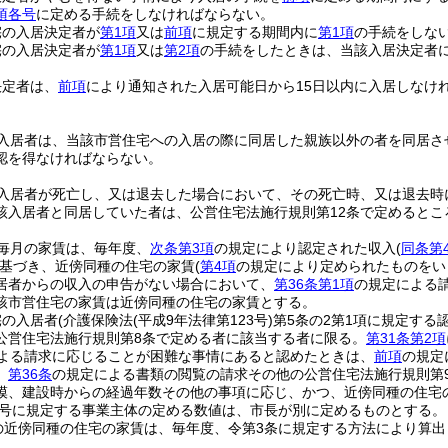
項各号
に定める手続をしなければならない。
宅の入居決定者が
第1項
又は
前項
に規定する期間内に
第1項
の手続をしな
宅の入居決定者が
第1項
又は
第2項
の手続をしたときは、当該入居決定者
決定者は、
前項
により通知された入居可能日から15日以内に入居しなけ
入居者は、当該市営住宅への入居の際に同居した親族以外の者を同居さ
認を得なければならない。
入居者が死亡し、又は退去した場合において、その死亡時、又は退去時
該入居者と同居していた者は、公営住宅法施行規則第12条で定めると
毎月の家賃は、毎年度、
次条第3項
の規定により認定された収入
(
同条第
基づき、近傍同種の住宅の家賃
(
第4項
の規定により定められたものをい
居者からの収入の申告がない場合において、
第36条第1項
の規定による
該市営住宅の家賃は近傍同種の住宅の家賃とする。
宅の入居者
(介護保険法
(平成9年法律第123号)
第5条の2第1項に規定する
公営住宅法施行規則第8条で定める者に該当する者に限る。
第31条第2項
よる請求に応じることが困難な事情にあると認めたときは、
前項
の規定
、
第36条
の規定による書類の閲覧の請求その他の公営住宅法施行規則第
模、建設時からの経過年数その他の事項に応じ、かつ、近傍同種の住宅
4号に規定する事業主体の定める数値は、市長が別に定めるものとする。
の近傍同種の住宅の家賃は、毎年度、令第3条に規定する方法により算出