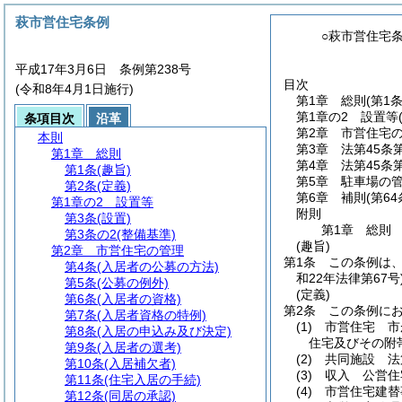
萩市営住宅条例
○萩市営住宅
平成17年3月6日 条例第238号
目次
(令和8年4月1日施行)
第1章
総則
(第1
第1章の2
設置等
条項目次
沿革
第2章
市営住宅
本則
第3章
法第45条
第1章
総則
第4章
法第45条
第1条
(趣旨)
第5章
駐車場の
第2条
(定義)
第6章
補則
(第6
第1章の2
設置等
附則
第3条
(設置)
第1章
総則
第3条の2
(整備基準)
(趣旨)
第2章
市営住宅の管理
第1条
この条例は
第4条
(入居者の公募の方法)
和22年法律第67号
第5条
(公募の例外)
(定義)
第6条
(入居者の資格)
第2条
この条例に
第7条
(入居者資格の特例)
(1)
市営住宅 市
第8条
(入居の申込み及び決定)
住宅及びその附
第9条
(入居者の選考)
(2)
共同施設 法
第10条
(入居補欠者)
(3)
収入 公営住
第11条
(住宅入居の手続)
(4)
市営住宅建替
第12条
(同居の承認)