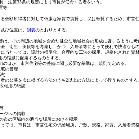
員 法第33条の規定により市長が任命する者をいう。
置等
する低額所得者に対して低廉な家賃で賃貸し、又は転貸するため、市営
称及び位置は、
別表
のとおりとする。
等は、その周辺の地域を含めた健全な地域社会の形成に資するように考
安全、衛生、美観等を考慮し、かつ、入居者等にとって便利で快適なも
設に当たっては、設計の標準化、合理的な工法の採用、規格化された資
用の縮減に配慮するものとする。
ののほか、市営住宅等の整備に関し必要な基準は、規則で定める。
住宅の管理
法)
居者の公募を次に掲げる方法のうち2以上の方法によって行うものとする
広報用の紙誌
等
ージへの掲載
の市の区域内の適当な場所における掲示
たっては、市長は、市営住宅の供給場所、戸数、規格、家賃、入居者資