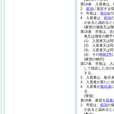
第15条
入居者は、
2
前項
に規定する
3
市長は、
第1項
の
4
入居者は、
前項
があると認めると
(家賃の減免又は徴
第16条
市長は、次
免又は徴収の猶予
(1)
入居者又は同
(2)
入居者又は同
(3)
入居者又は同
(4)
その他
前3号
(家賃の納付)
第17条
市長は、入
して指定した日の
する。
2
入居者は、毎月
3
入居者が新たに
4
入居者が
第41条
る。
(督促)
第18条
家賃を
前条
2
市長は、
前項
の
があると認めると