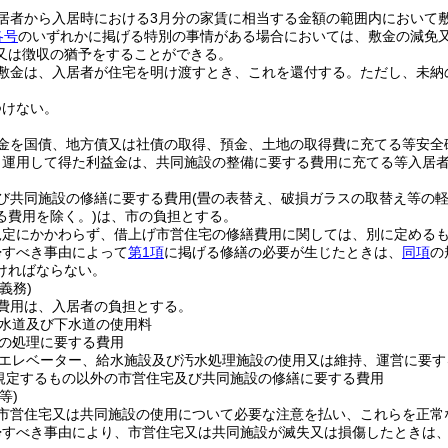
居者から入居時における3月分の家賃に相当する金額の範囲内において
各号
のいずれかに掲げる特別の事情がある場合においては、敷金の減免
又は徴収の猶予をすることができる。
敷金は、入居者が住宅を明け渡すとき、これを還付する。
ただし、未納
つけない。
金を国債、地方債又は社債の取得、預金、土地の取得費に充てる等安全
り運用して得た利益金は、共同施設の整備に要する費用に充てる等入居
び共同施設の修繕に要する費用
(畳の表替え、破損ガラスの取替え等の
る費用を除く。)
は、市の負担とする。
規定にかかわらず、借上げ市営住宅の修繕費用に関しては、別に定める
帰すべき事由によって
第1項
に掲げる修繕の必要が生じたときは、
同項
の
ければならない。
義務)
費用は、入居者の負担とする。
水道及び下水道の使用料
の処理に要する費用
エレベーター、給水施設及び汚水処理施設の使用又は維持、運営に要す
規定するもの以外の市営住宅及び共同施設の修繕に要する費用
等)
市営住宅又は共同施設の使用について必要な注意を払い、これらを正常
帰すべき事由により、市営住宅又は共同施設が滅失又は損傷したときは