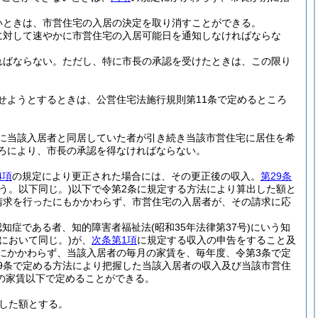
いときは、市営住宅の入居の決定を取り消すことができる。
に対して速やかに市営住宅の入居可能日を通知しなければならな
ればならない。
ただし、特に市長の承認を受けたときは、この限り
せようとするときは、公営住宅法施行規則第11条で定めるところ
に当該入居者と同居していた者が引き続き当該市営住宅に居住を希
ころにより、市長の承認を得なければならない。
4項
の規定により更正された場合には、その更正後の収入。
第29条
う。以下同じ。)
以下で令第2条に規定する方法により算出した額と
請求を行ったにもかかわらず、市営住宅の入居者が、その請求に応
認知症である者、知的障害者福祉法
(昭和35年法律第37号)
にいう知
において同じ。)
が、
次条第1項
に規定する収入の申告をすること及
にかかわらず、当該入居者の毎月の家賃を、毎年度、令第3条で定
9条で定める方法により把握した当該入居者の収入及び当該市営住
の家賃以下で定めることができる。
した額とする。