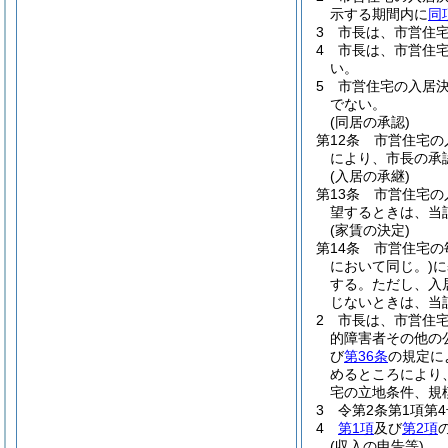
示する期間内に
同
3
市長は、市営住
4
市長は、市営住
い。
5
市営住宅の入居
でない。
(同居の承認)
第12条
市営住宅の
により、市長の承
(入居の承継)
第13条
市営住宅の
望するときは、当
(家賃の決定)
第14条
市営住宅の
において同じ。)
に
する。
ただし、入
じないときは、当
2
市長は、市営住
的障害者その他の
び
第36条
の規定に
めるところにより
宅の立地条件、規
3
令第2条第1項第
4
第1項
及び
第2項
(収入の申告等)