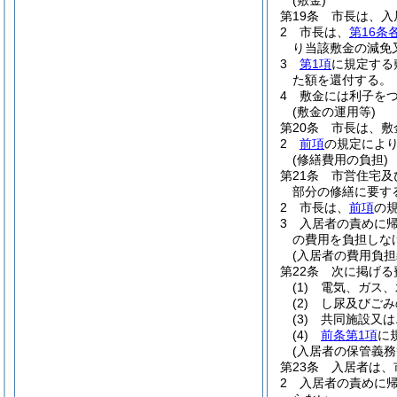
(敷金)
第19条
市長は、入
2
市長は、
第16条
り当該敷金の減免
3
第1項
に規定する
た額を還付する。
4
敷金には利子を
(敷金の運用等)
第20条
市長は、敷
2
前項
の規定によ
(修繕費用の負担)
第21条
市営住宅及
部分の修繕に要す
2
市長は、
前項
の
3
入居者の責めに
の費用を負担しな
(入居者の費用負担
第22条
次に掲げる
(1)
電気、ガス、
(2)
し尿及びごみ
(3)
共同施設又は
(4)
前条第1項
に
(入居者の保管義務
第23条
入居者は、
2
入居者の責めに