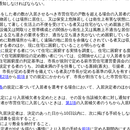
通知しなければならない。
みをした者の数が入居させるべき市営住宅の戸数を超える場合の入居者
物若しくは場所に居住し、又は保安上危険若しくは衛生上有害な状態に
居して著しく生活上の不便を受けている者又は住宅がないため親族と同
設備又は間取りと世帯構成との関係から衛生上又は風教上不適当な居住
よる立ち退きの要求を受け、適当な立ち退き先がないため困窮している
めに勤務場所から著しく遠隔の地に居住を余儀なくされている者又は収
する者のほか、現に住宅に困窮していることが明らかな者
号
に規定する者について住宅に困窮する実情を調査し、住宅に困窮する
いて住宅困窮順位の定め難い者については、公開抽せんにより入居者を
住宅困窮度の判定基準は、市長が規則で定める萩市営住宅運営委員会の
規定する者のうち、20歳未満の子を扶養している寡婦
(寡夫)
、引揚者、
、市長が定める要件を備えている者及び市長が定める基準の収入を有す
第2項
から
前項
までの規定にかかわらず、市長が割当てをした市営住宅
条
の規定に基づいて入居者を選考する場合において、入居決定者のほか
規定により入居補欠者を定めたときは、その旨を当該補欠者に対し通知
定者が市営住宅に入居しないときは、
第1項
の入居補欠者のうちから入居
入居決定者は、決定のあった日から10日以内に、次に掲げる手続をし
請書を提出すること。
により敷金を納付すること。
決定者がやむを得ない事情により入居の手続を
前項
に定める期間内にす