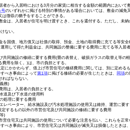
居者から入居時における3月分の家賃に相当する金額の範囲内において
各号
のいずれかに掲げる特別の事情がある場合においては、敷金の減免
又は徴収の猶予をすることができる。
敷金は、入居者が住宅を明け渡すとき、これを還付する。
ただし、未納
つけない。
金を国債、地方債又は社債の取得、預金、土地の取得費に充てる等安全
り運用して得た利益金は、共同施設の整備に要する費用に充てる等入居
び共同施設の修繕に要する費用
(畳の表替え、破損ガラスの取替え等の
る費用を除く。)
は、市の負担とする。
規定にかかわらず、借上げ市営住宅の修繕費用に関しては、別に定める
帰すべき事由によって
第1項
に掲げる修繕の必要が生じたときは、
同項
の
ければならない。
義務)
費用は、入居者の負担とする。
水道及び下水道の使用料
の処理に要する費用
エレベーター、給水施設及び汚水処理施設の使用又は維持、運営に要す
規定するもの以外の市営住宅及び共同施設の修繕に要する費用
等)
市営住宅又は共同施設の使用について必要な注意を払い、これらを正常
帰すべき事由により、市営住宅又は共同施設が滅失又は損傷したときは