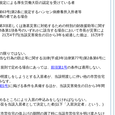
の規定による厚生労働大臣の認定を受けている者
第63号)
第2条に規定するハンセン病療養所入所者等
未満の者である場合
第3項若しくは激甚災害に対処するための特別の財政援助等に関す
第8条第1項各号のいずれかに該当する場合において市長が災害によ
21万4千円
(当該災害発生の日から3年を経過した後は、15万8千
の限りではない。
当な行為の防止等に関する法律
(平成3年法律第77号)
第2条第6号に
、規則で定める場合にあっては、
前項第1号
の条件は適用しない。
の明渡しをしようとする入居者が、当該明渡しに伴い他の市営住宅
みなす。
第5号
)
に掲げる条件を具備するほか、当該災害発生の日から3年間
めるところにより入居の申込みをしなければならない。
の旨を当該入居者として決定した者
(以下「入居決定者」という。)
該市営住宅の借上げの期間の満了時に当該市営住宅を明け渡さなけ