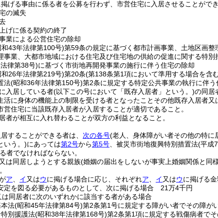
に掲げる事由に係る者を公募を行わず、市営住宅に入居させることがで
宅の滅失
去
上げに係る契約の終了
事業による公営住宅の除却
昭和43年法律第100号)
第59条の規定に基づく都市計画事業、土地区画整
理事業、大都市地域における住宅及び住宅地の供給の促進に関する特別
年法律第38号)
に基づく市街地再開発事業の施行に伴う住宅の除却
昭和26年法律第219号)
第20条
(第138条第1項において準用する場合を含む
置法
(昭和36年法律第150号)
第2条に規定する特定公共事業の執行に伴う
に入居している者
(以下この号において「既存入居者」という。)
の同居
生活に身体の機能上の制限を受ける者となったことその他既存入居者又
市営住宅に当該既存入居者が入居することが適切であること。
居者が相互に入れ替わることが双方の利益となること。
入居することができる者は、
次の各号
(老人、身体障がい者その他の特に
という。)
にあっては
第2号
から
第5号
、被災市街地復興特別措置法
(平成
る者でなければならない。
又は同居しようとする親族
(婚姻の届出をしないが事実上婚姻関係と同
。
が
ア
、
イ
又は
ウ
に掲げる場合に応じ、それぞれ
ア
、
イ
又は
ウ
に掲げる金
安定を図る必要があるものとして、次に掲げる場合 21万4千円
又は同居者に次のいずれかに該当する者がある場合
基本法
(昭和45年法律第84号)
第2条第1号に規定する障がい者でその障が
者特別援護法
(昭和38年法律第168号)
第2条第1項に規定する戦傷病者で