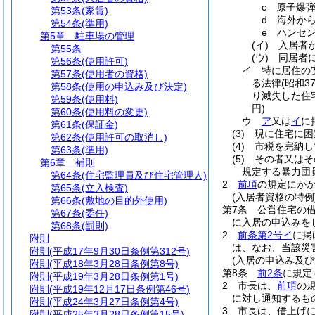
c
原子爆
第53条
(家賃)
d
海外か
第54条
(準用)
e
ハンセ
第5章
駐車場の管理
(イ)
入居者
第55条
(ウ)
同居者
第56条
(使用許可)
イ
特に居住の
第57条
(使用者の資格)
る法律
(昭和3
第58条
(使用の申込み及び決定)
り滅失した住
第59条
(使用料)
円)
第60条
(使用料の変更)
ウ
ア
又は
イ
に
第61条
(保証金)
(3)
現に住宅に困
第62条
(使用許可の取消し)
(4)
市税を完納し
第63条
(準用)
(5)
その者又はそ
第6章
補則
規定する暴力団
第64条
(住宅監理員及び住宅管理人)
2
前項
の規定にか
第65条
(立入検査)
(入居者資格の特例
第66条
(敷地の目的外使用)
第7条
公営住宅の
第67条
(委任)
に入居の申込みを
第68条
(罰則)
2
前条第2号イ
に掲
附則
は、なお、当該災
附則
(平成17年9月30日条例第312号)
(入居の申込み及び
附則
(平成18年3月28日条例第8号)
第8条
前2条
に規定
附則
(平成19年3月28日条例第1号)
2
市長は、
前項
の
附則
(平成19年12月17日条例第46号)
に対し通知するも
附則
(平成24年3月27日条例第4号)
3
市長は、借上げ
附則
(平成25年3月28日条例第15号)