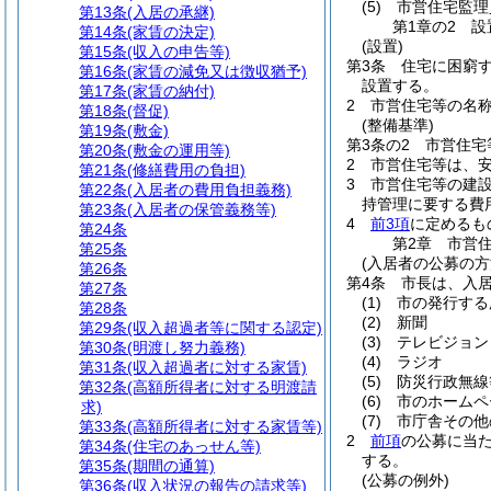
(5)
市営住宅監理
第13条
(入居の承継)
第1章の2
設
第14条
(家賃の決定)
(設置)
第15条
(収入の申告等)
第3条
住宅に困窮
第16条
(家賃の減免又は徴収猶予)
設置する。
第17条
(家賃の納付)
2
市営住宅等の名
第18条
(督促)
(整備基準)
第19条
(敷金)
第3条の2
市営住宅
第20条
(敷金の運用等)
2
市営住宅等は、
第21条
(修繕費用の負担)
3
市営住宅等の建
第22条
(入居者の費用負担義務)
持管理に要する費
第23条
(入居者の保管義務等)
4
前3項
に定めるも
第24条
第2章
市営
第25条
(入居者の公募の方
第26条
第4条
市長は、入
第27条
(1)
市の発行する
第28条
(2)
新聞
第29条
(収入超過者等に関する認定)
(3)
テレビジョン
第30条
(明渡し努力義務)
(4)
ラジオ
第31条
(収入超過者に対する家賃)
(5)
防災行政無線
第32条
(高額所得者に対する明渡請
(6)
市のホームペ
求)
(7)
市庁舎その他
第33条
(高額所得者に対する家賃等)
2
前項
の公募に当
第34条
(住宅のあっせん等)
する。
第35条
(期間の通算)
(公募の例外)
第36条
(収入状況の報告の請求等)