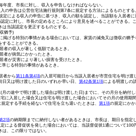
毎年度、市長に対し、収入を申告しなければならない。
収入の申告は公営住宅法施行規則第7条に規定する方法によるものとする
規定による収入の申告に基づき、収入の額を認定し、当該額を入居者に
の認定に対し、市長の定めるところにより意見を述べることができる。
きは当該認定を更正するものとする。
収猶予)
に掲げる特別の事情がある場合においては、家賃の減免又は徴収の猶予
をすることができる。
居者の収入が著しく低額であるとき。
居者が病気にかかったとき。
居者が災害により著しい損害を受けたとき。
に準じる特別の事情があるとき。
居者から
第11条第4項
の入居可能日から当該入居者が市営住宅を明け渡
前日又は明け渡した日のいずれか早い日、
第42条第1項
による明渡しの
末
(月の途中で明け渡した場合は明け渡した日)
までに、その月分を納付し
住宅に入居した場合又は住宅を明け渡した場合においてその月の使用期間
に規定する手続を経ないで住宅を立ち退いたときは、
第1項
の規定にかか
第2項
の納期限までに納付しない者があるときは、市長は、期日を指定
規定による督促状を発した場合においては、当該督促状1通について10
きは、この限りではない。