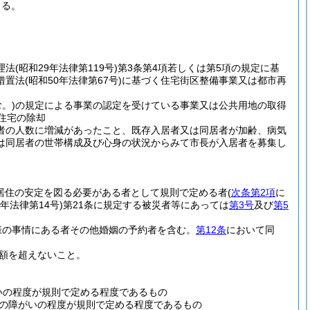
きる。
理法
(昭和29年法律第119号)
第3条第4項若しくは第5項の規定に基
措置法
(昭和50年法律第67号)
に基づく住宅街区整備事業又は都市再
。)
の規定による事業の認定を受けている事業又は公共用地の取得
住宅の除却
者の人数に増減があったこと、既存入居者又は同居者が加齢、病気
は同居者の世帯構成及び心身の状況からみて市長が入居者を募集し
居住の安定を図る必要がある者として規則で定める者
(
次条第2項
に
7年法律第14号)
第21条に規定する被災者等にあっては
第3号
及び
第5
様の事情にある者その他婚姻の予約者を含む。
第12条
において同
額を超えないこと。
いの程度が規則で定める程度であるもの
その障がいの程度が規則で定める程度であるもの