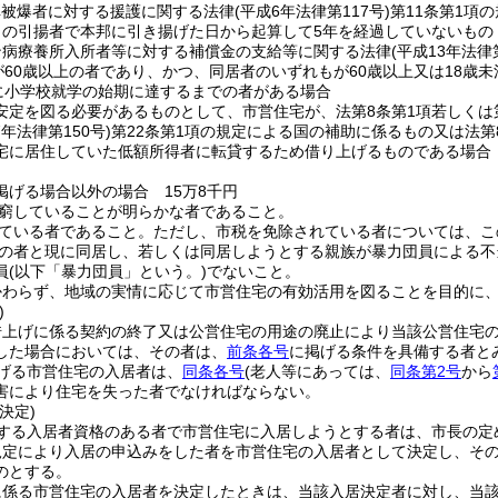
弾被爆者に対する援護に関する法律
(平成6年法律第117号)
第11条第1項
らの引揚者で本邦に引き揚げた日から起算して5年を経過していないもの
ン病療養所入所者等に対する補償金の支給等に関する法律
(平成13年法律
が60歳以上の者であり、かつ、同居者のいずれもが60歳以上又は18歳
に小学校就学の始期に達するまでの者がある場合
安定を図る必要があるものとして、市営住宅が、法第8条第1項若しくは
7年法律第150号)
第22条第1項の規定による国の補助に係るもの又は法
宅に居住していた低額所得者に転貸するため借り上げるものである場合 
掲げる場合以外の場合 15万8千円
窮していることが明らかな者であること。
ている者であること。
ただし、市税を免除されている者については、こ
の者と現に同居し、若しくは同居しようとする親族が暴力団員による不
員
(以下「暴力団員」という。)
でないこと。
かわらず、地域の実情に応じて市営住宅の有効活用を図ることを目的に
)
借上げに係る契約の終了又は公営住宅の用途の廃止により当該公営住宅
した場合においては、その者は、
前条各号
に掲げる条件を具備する者と
げる市営住宅の入居者は、
同条各号
(老人等にあっては、
同条第2号
から
害により住宅を失った者でなければならない。
決定)
する入居者資格のある者で市営住宅に入居しようとする者は、市長の定
規定により入居の申込みをした者を市営住宅の入居者として決定し、そ
のとする。
に係る市営住宅の入居者を決定したときは、当該入居決定者に対し、当