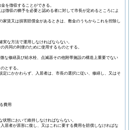
敷金を徴収することができる。
又は徴収の猶予を必要と認める者に対して市長が定めるところによ
の家賃又は損害賠償金があるときは、敷金のうちからこれを控除し
確実な方法で運用しなければならない。
者の共同の利便のために使用するものとする。
軽微な修繕及び給水栓、点滅器その他附帯施設の構造上重要でない
ものとする。
規定にかかわらず、入居者は、市長の選択に従い、修繕し、又はそ
る費用
な状態において維持しなければならない。
、入居者が原形に復し、又はこれに要する費用を賠償しなければな