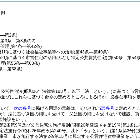
条例
条―第2条)
(第3条―第3条の2)
の管理
(第4条―第42条)
第1項に基づく社会福祉事業等への活用
(第43条―第49条)
第2項に基づく市営住宅の活用
(みなし特定公共賃貸住宅)(第50条―第54条
管理
(第55条―第63条)
4条―第68条)
、公営住宅法
(昭和26年法律第193号。以下「法」という。)
に基づく市営
)
並びにこれらに基づく命令の定めるところによるほか、必要な事項を
おいて、
次の各号
に掲げる用語の意義は、それぞれ
当該各号
に定めると
が、法に基づき国の補助を受けて、又は国の補助を受けないで建設、買
帯施設をいう。
第2条第9号及び公営住宅法施行規則
(昭和26年建設省令第19号)
第1条に
宅法施行令
(昭和26年政令第240号。以下「令」という。)
第1条第3号
事業 市が施行する法第2条第15号に規定する公営住宅建替事業をいう