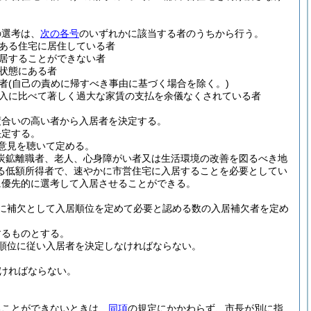
の選考は、
次の各号
のいずれかに該当する者のうちから行う。
ある住宅に居住している者
居することができない者
状態にある者
者
(自己の責めに帰すべき事由に基づく場合を除く。)
入に比べて著しく過大な家賃の支払を余儀なくされている者
度合いの高い者から入居者を決定する。
決定する。
意見を聴いて定める。
炭鉱離職者、老人、心身障がい者又は生活環境の改善を図るべき地
る低額所得者で、速やかに市営住宅に入居することを必要としてい
に優先的に選考して入居させることができる。
に補欠として入居順位を定めて必要と認める数の入居補欠者を定め
するものとする。
順位に従い入居者を決定しなければならない。
なければならない。
ることができないときは、
同項
の規定にかかわらず、市長が別に指