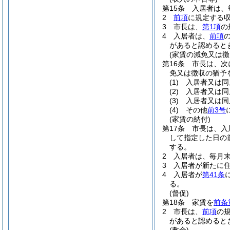
第15条
入居者は、
2
前項
に規定する
3
市長は、
第1項
の
4
入居者は、
前項
があると認めると
(家賃の減免又は徴
第16条
市長は、次
免又は徴収の猶予
(1)
入居者又は同
(2)
入居者又は同
(3)
入居者又は同
(4)
その他
前3号
(家賃の納付)
第17条
市長は、入
して指定した日の
する。
2
入居者は、毎月
3
入居者が新たに
4
入居者が
第41条
る。
(督促)
第18条
家賃を
前条
2
市長は、
前項
の
があると認めると