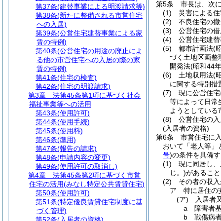
第5条
市長は、次
第37条
(建替事業による明渡請求等)
(1)
災害による住
第38条
(新たに整備される市営住宅
(2)
不良住宅の撤
への入居)
(3)
公営住宅の借
第39条
(公営住宅建替事業による家
(4)
公営住宅建替
賃の特例)
(5)
都市計画法
(
第40条
(公営住宅の用途の廃止によ
づく土地区画整
る他の市営住宅への入居の際の家
開発法
(昭和44
賃の特例)
(6)
土地収用法
(
第41条
(住宅の検査)
に関する特別措
第42条
(住宅の明渡請求)
(7)
現に公営住宅
第3章
法第45条第1項に基づく社会
等によって日常
福祉事業等への活用
ようとしている
第43条
(使用許可)
(8)
公営住宅の入
第44条
(使用手続)
(入居者の資格)
第45条
(使用料)
第6条
市営住宅に
第46条
(準用)
おいて「老人等」
第47条
(報告の請求)
号
)
の条件を具備す
第48条
(申請内容の変更)
(1)
現に同居し、
第49条
(使用許可の取消し)
じ。)
があること
第4章
法第45条第2項に基づく市営
(2)
その者の収入
住宅の活用(みなし特定公共賃貸住宅)
ア
特に居住の
第50条
(使用許可)
(ア)
入居者
第51条
(特定優良賃貸住宅制度に基
a
障害者
づく管理)
b
戦傷病
第52条
(入居者の資格)