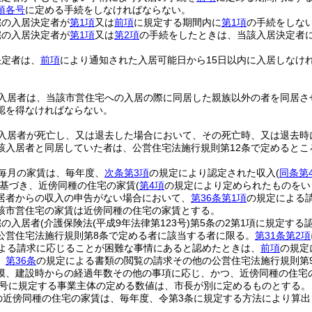
項各号
に定める手続をしなければならない。
宅の入居決定者が
第1項
又は
前項
に規定する期間内に
第1項
の手続をしな
宅の入居決定者が
第1項
又は
第2項
の手続をしたときは、当該入居決定者
決定者は、
前項
により通知された入居可能日から15日以内に入居しなけ
入居者は、当該市営住宅への入居の際に同居した親族以外の者を同居さ
認を得なければならない。
入居者が死亡し、又は退去した場合において、その死亡時、又は退去時
該入居者と同居していた者は、公営住宅法施行規則第12条で定めると
毎月の家賃は、毎年度、
次条第3項
の規定により認定された収入
(
同条第
基づき、近傍同種の住宅の家賃
(
第4項
の規定により定められたものをい
居者からの収入の申告がない場合において、
第36条第1項
の規定による
該市営住宅の家賃は近傍同種の住宅の家賃とする。
宅の入居者
(介護保険法
(平成9年法律第123号)
第5条の2第1項に規定する
公営住宅法施行規則第8条で定める者に該当する者に限る。
第31条第2項
よる請求に応じることが困難な事情にあると認めたときは、
前項
の規定
、
第36条
の規定による書類の閲覧の請求その他の公営住宅法施行規則第
模、建設時からの経過年数その他の事項に応じ、かつ、近傍同種の住宅
4号に規定する事業主体の定める数値は、市長が別に定めるものとする。
の近傍同種の住宅の家賃は、毎年度、令第3条に規定する方法により算出