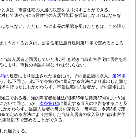
いときは、市営住宅の入居の決定を取り消すことができる。
に対して速やかに市営住宅の入居可能日を通知しなければならな
ればならない。
ただし、特に市長の承認を受けたときは、この限り
せようとするときは、公営住宅法施行規則第11条で定めるところ
に当該入居者と同居していた者が引き続き当該市営住宅に居住を希
ころにより、市長の承認を得なければならない。
4項
の規定により更正された場合には、その更正後の収入。
第29条
う。以下同じ。)
以下で令第2条に規定する方法により算出した額と
請求を行ったにもかかわらず、市営住宅の入居者が、その請求に応
認知症である者、知的障害者福祉法
(昭和35年法律第37号)
にいう知
において同じ。)
が、
次条第1項
に規定する収入の申告をすること及
にかかわらず、当該入居者の毎月の家賃を、毎年度、令第3条で定
9条で定める方法により把握した当該入居者の収入及び当該市営住
の家賃以下で定めることができる。
した額とする。