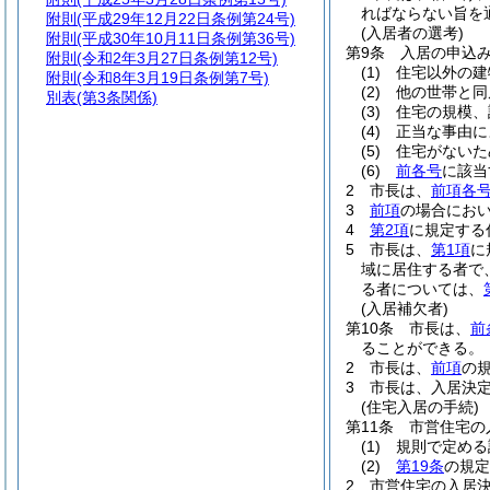
ればならない旨を
附則
(平成29年12月22日条例第24号)
(入居者の選考)
附則
(平成30年10月11日条例第36号)
第9条
入居の申込
附則
(令和2年3月27日条例第12号)
(1)
住宅以外の建
附則
(令和8年3月19日条例第7号)
(2)
他の世帯と同
別表
(第3条関係)
(3)
住宅の規模、
(4)
正当な事由に
(5)
住宅がないた
(6)
前各号
に該当
2
市長は、
前項各
3
前項
の場合にお
4
第2項
に規定する
5
市長は、
第1項
に
域に居住する者で
る者については、
(入居補欠者)
第10条
市長は、
前
ることができる。
2
市長は、
前項
の
3
市長は、入居決
(住宅入居の手続)
第11条
市営住宅の
(1)
規則で定める
(2)
第19条
の規定
2
市営住宅の入居