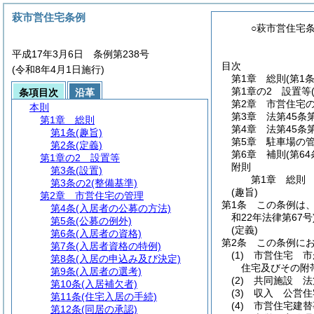
萩市営住宅条例
○萩市営住宅
平成17年3月6日 条例第238号
目次
(令和8年4月1日施行)
第1章
総則
(第1
第1章の2
設置等
条項目次
沿革
第2章
市営住宅
本則
第3章
法第45条
第1章
総則
第4章
法第45条
第1条
(趣旨)
第5章
駐車場の
第2条
(定義)
第6章
補則
(第6
第1章の2
設置等
附則
第3条
(設置)
第1章
総則
第3条の2
(整備基準)
(趣旨)
第2章
市営住宅の管理
第1条
この条例は
第4条
(入居者の公募の方法)
和22年法律第67号
第5条
(公募の例外)
(定義)
第6条
(入居者の資格)
第2条
この条例に
第7条
(入居者資格の特例)
(1)
市営住宅 市
第8条
(入居の申込み及び決定)
住宅及びその附
第9条
(入居者の選考)
(2)
共同施設 法
第10条
(入居補欠者)
(3)
収入 公営住
第11条
(住宅入居の手続)
(4)
市営住宅建替
第12条
(同居の承認)