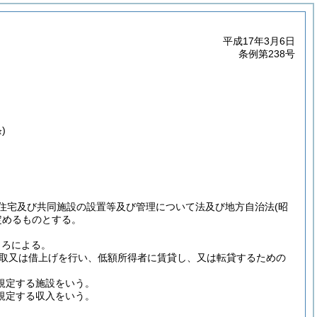
平成17年3月6日
条例第238号
)
住宅及び共同施設の設置等及び管理について法及び地方自治法
(昭
定めるものとする。
ころによる。
取又は借上げを行い、低額所得者に賃貸し、又は転貸するための
規定する施設をいう。
に規定する収入をいう。
。