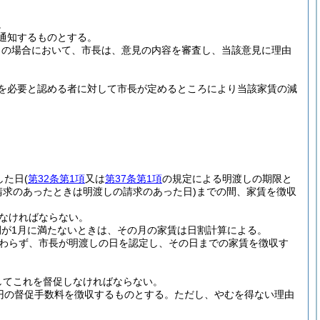
。
通知するものとする。
この場合において、市長は、意見の内容を審査し、当該意見に理由
を必要と認める者に対して市長が定めるところにより当該家賃の減
した日
(
第32条第1項
又は
第37条第1項
の規定による明渡しの期限と
請求のあったときは明渡しの請求のあった日)
までの間、家賃を徴収
なければならない。
が1月に満たないときは、その月の家賃は日割計算による。
わらず、市長が明渡しの日を認定し、その日までの家賃を徴収す
してこれを督促しなければならない。
0円の督促手数料を徴収するものとする。
ただし、やむを得ない理由