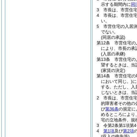
示する期間内に
同
3
市長は、市営住
4
市長は、市営住
い。
5
市営住宅の入居
でない。
(同居の承認)
第12条
市営住宅の
により、市長の承
(入居の承継)
第13条
市営住宅の
望するときは、当
(家賃の決定)
第14条
市営住宅の
において同じ。)
に
する。
ただし、入
じないときは、当
2
市長は、市営住
的障害者その他の
び
第36条
の規定に
めるところにより
宅の立地条件、規
3
令第2条第1項第
4
第1項
及び
第2項
(収入の申告等)