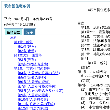
萩市営住宅条例
○萩市営住宅
平成17年3月6日 条例第238号
目次
(令和8年4月1日施行)
第1章
総則
(第1
第1章の2
設置等
条項目次
沿革
第2章
市営住宅
本則
第3章
法第45条
第1章
総則
第4章
法第45条
第1条
(趣旨)
第5章
駐車場の
第2条
(定義)
第6章
補則
(第6
第1章の2
設置等
附則
第3条
(設置)
第1章
総則
第3条の2
(整備基準)
(趣旨)
第2章
市営住宅の管理
第1条
この条例は
第4条
(入居者の公募の方法)
和22年法律第67号
第5条
(公募の例外)
(定義)
第6条
(入居者の資格)
第2条
この条例に
第7条
(入居者資格の特例)
(1)
市営住宅 市
第8条
(入居の申込み及び決定)
住宅及びその附
第9条
(入居者の選考)
(2)
共同施設 法
第10条
(入居補欠者)
(3)
収入 公営住
第11条
(住宅入居の手続)
(4)
市営住宅建替
第12条
(同居の承認)