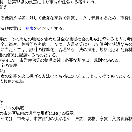
員 法第33条の規定により市長が任命する者をいう。
置等
する低額所得者に対して低廉な家賃で賃貸し、又は転貸するため、市営
称及び位置は、
別表
のとおりとする。
等は、その周辺の地域を含めた健全な地域社会の形成に資するように考
安全、衛生、美観等を考慮し、かつ、入居者等にとって便利で快適なも
設に当たっては、設計の標準化、合理的な工法の採用、規格化された資
用の縮減に配慮するものとする。
ののほか、市営住宅等の整備に関し必要な基準は、規則で定める。
住宅の管理
法)
居者の公募を次に掲げる方法のうち2以上の方法によって行うものとする
広報用の紙誌
等
ージへの掲載
の市の区域内の適当な場所における掲示
たっては、市長は、市営住宅の供給場所、戸数、規格、家賃、入居者資