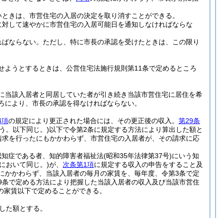
いときは、市営住宅の入居の決定を取り消すことができる。
に対して速やかに市営住宅の入居可能日を通知しなければならな
ればならない。
ただし、特に市長の承認を受けたときは、この限り
せようとするときは、公営住宅法施行規則第11条で定めるところ
に当該入居者と同居していた者が引き続き当該市営住宅に居住を希
ころにより、市長の承認を得なければならない。
4項
の規定により更正された場合には、その更正後の収入。
第29条
う。以下同じ。)
以下で令第2条に規定する方法により算出した額と
請求を行ったにもかかわらず、市営住宅の入居者が、その請求に応
認知症である者、知的障害者福祉法
(昭和35年法律第37号)
にいう知
において同じ。)
が、
次条第1項
に規定する収入の申告をすること及
にかかわらず、当該入居者の毎月の家賃を、毎年度、令第3条で定
9条で定める方法により把握した当該入居者の収入及び当該市営住
の家賃以下で定めることができる。
した額とする。