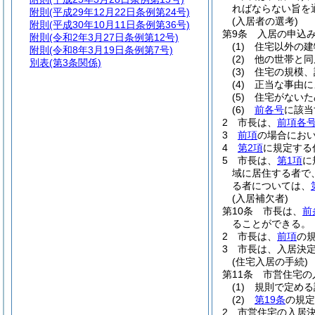
ればならない旨を
附則
(平成29年12月22日条例第24号)
(入居者の選考)
附則
(平成30年10月11日条例第36号)
第9条
入居の申込
附則
(令和2年3月27日条例第12号)
(1)
住宅以外の建
附則
(令和8年3月19日条例第7号)
(2)
他の世帯と同
別表
(第3条関係)
(3)
住宅の規模、
(4)
正当な事由に
(5)
住宅がないた
(6)
前各号
に該当
2
市長は、
前項各
3
前項
の場合にお
4
第2項
に規定する
5
市長は、
第1項
に
域に居住する者で
る者については、
(入居補欠者)
第10条
市長は、
前
ることができる。
2
市長は、
前項
の
3
市長は、入居決
(住宅入居の手続)
第11条
市営住宅の
(1)
規則で定める
(2)
第19条
の規定
2
市営住宅の入居