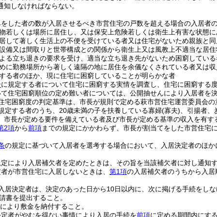
通知しなければならない。
みをした者の数が入居させるべき市営住宅の戸数を超える場合の入居者
物若しくは場所に居住し、又は保安上危険若しくは衛生上有害な状態に
居して著しく生活上の不便を受けている者又は住宅がないため親族と同
設備又は間取りと世帯構成との関係から衛生上又は風教上不適当な居住
よる立ち退きの要求を受け、適当な立ち退き先がないため困窮している
めに勤務場所から著しく遠隔の地に居住を余儀なくされている者又は収
する者のほか、現に住宅に困窮していることが明らかな者
号
に規定する者について住宅に困窮する実情を調査し、住宅に困窮する
いて住宅困窮順位の定め難い者については、公開抽せんにより入居者を
住宅困窮度の判定基準は、市長が規則で定める萩市営住宅運営委員会の
規定する者のうち、20歳未満の子を扶養している寡婦
(寡夫)
、引揚者、
、市長が定める要件を備えている者及び市長が定める基準の収入を有す
第2項
から
前項
までの規定にかかわらず、市長が割当てをした市営住宅
条
の規定に基づいて入居者を選考する場合において、入居決定者のほか
規定により入居補欠者を定めたときは、その旨を当該補欠者に対し通知
定者が市営住宅に入居しないときは、
第1項
の入居補欠者のうちから入居
入居決定者は、決定のあった日から10日以内に、次に掲げる手続をし
請書を提出すること。
により敷金を納付すること。
決定者がやむを得ない事情により入居の手続を
前項
に定める期間内にす