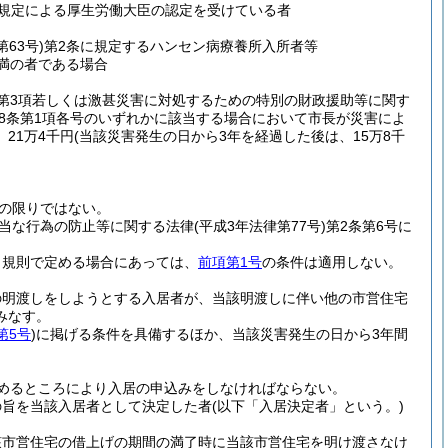
の規定による厚生労働大臣の認定を受けている者
第63号)
第2条に規定するハンセン病療養所入所者等
未満の者である場合
第3項若しくは激甚災害に対処するための特別の財政援助等に関す
第8条第1項各号のいずれかに該当する場合において市長が災害によ
21万4千円
(当該災害発生の日から3年を経過した後は、15万8千
の限りではない。
当な行為の防止等に関する法律
(平成3年法律第77号)
第2条第6号に
、規則で定める場合にあっては、
前項第1号
の条件は適用しない。
の明渡しをしようとする入居者が、当該明渡しに伴い他の市営住宅
みなす。
第5号
)
に掲げる条件を具備するほか、当該災害発生の日から3年間
めるところにより入居の申込みをしなければならない。
の旨を当該入居者として決定した者
(以下「入居決定者」という。)
該市営住宅の借上げの期間の満了時に当該市営住宅を明け渡さなけ