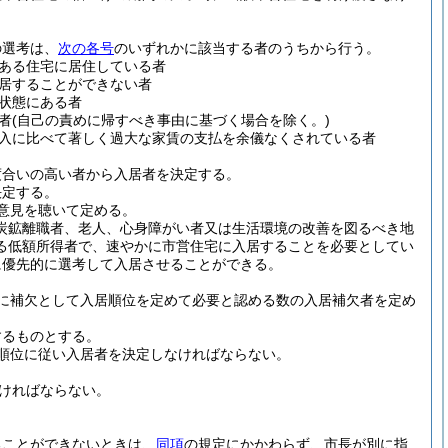
の選考は、
次の各号
のいずれかに該当する者のうちから行う。
ある住宅に居住している者
居することができない者
状態にある者
者
(自己の責めに帰すべき事由に基づく場合を除く。)
入に比べて著しく過大な家賃の支払を余儀なくされている者
度合いの高い者から入居者を決定する。
決定する。
意見を聴いて定める。
炭鉱離職者、老人、心身障がい者又は生活環境の改善を図るべき地
る低額所得者で、速やかに市営住宅に入居することを必要としてい
に優先的に選考して入居させることができる。
に補欠として入居順位を定めて必要と認める数の入居補欠者を定め
するものとする。
順位に従い入居者を決定しなければならない。
なければならない。
ることができないときは、
同項
の規定にかかわらず、市長が別に指