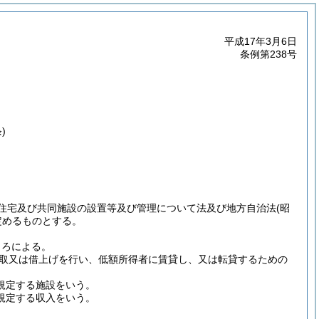
平成17年3月6日
条例第238号
)
住宅及び共同施設の設置等及び管理について法及び地方自治法
(昭
定めるものとする。
ころによる。
取又は借上げを行い、低額所得者に賃貸し、又は転貸するための
規定する施設をいう。
に規定する収入をいう。
。