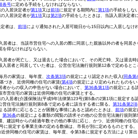
項各号
に定める手続をしなければならない。
宅の入居決定者が
第1項
又は
前項
に規定する期間内に
第1項
の手続をしな
宅の入居決定者が
第1項
又は
第2項
の手続をしたときは、当該入居決定者
決定者は、
前項
により通知された入居可能日から15日以内に入居しなけ
入居者は、当該市営住宅への入居の際に同居した親族以外の者を同居さ
認を得なければならない。
入居者が死亡し、又は退去した場合において、その死亡時、又は退去時
該入居者と同居していた者は、公営住宅法施行規則第12条で定めると
毎月の家賃は、毎年度、
次条第3項
の規定により認定された収入
(
同条第
基づき、近傍同種の住宅の家賃
(
第4項
の規定により定められたものをい
居者からの収入の申告がない場合において、
第36条第1項
の規定による
該市営住宅の家賃は近傍同種の住宅の家賃とする。
宅の入居者
(介護保険法
(平成9年法律第123号)
第5条の2第1項に規定する
公営住宅法施行規則第8条で定める者に該当する者に限る。
第31条第2項
よる請求に応じることが困難な事情にあると認めたときは、
前項
の規定
、
第36条
の規定による書類の閲覧の請求その他の公営住宅法施行規則第
模、建設時からの経過年数その他の事項に応じ、かつ、近傍同種の住宅
4号に規定する事業主体の定める数値は、市長が別に定めるものとする。
の近傍同種の住宅の家賃は、毎年度、令第3条に規定する方法により算出