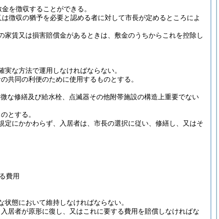
敷金を徴収することができる。
又は徴収の猶予を必要と認める者に対して市長が定めるところによ
の家賃又は損害賠償金があるときは、敷金のうちからこれを控除し
確実な方法で運用しなければならない。
者の共同の利便のために使用するものとする。
軽微な修繕及び給水栓、点滅器その他附帯施設の構造上重要でない
ものとする。
規定にかかわらず、入居者は、市長の選択に従い、修繕し、又はそ
る費用
な状態において維持しなければならない。
、入居者が原形に復し、又はこれに要する費用を賠償しなければな