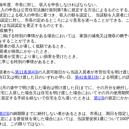
毎年度、市長に対し、収入を申告しなければならない。
収入の申告は公営住宅法施行規則第7条に規定する方法によるものとする
規定による収入の申告に基づき、収入の額を認定し、当該額を入居者に
の認定に対し、市長の定めるところにより意見を述べることができる。
きは当該認定を更正するものとする。
収猶予)
に掲げる特別の事情がある場合においては、家賃の減免又は徴収の猶予
をすることができる。
居者の収入が著しく低額であるとき。
居者が病気にかかったとき。
居者が災害により著しい損害を受けたとき。
に準じる特別の事情があるとき。
居者から
第11条第4項
の入居可能日から当該入居者が市営住宅を明け渡
前日又は明け渡した日のいずれか早い日、
第42条第1項
による明渡しの
末
(月の途中で明け渡した場合は明け渡した日)
までに、その月分を納付し
住宅に入居した場合又は住宅を明け渡した場合においてその月の使用期間
に規定する手続を経ないで住宅を立ち退いたときは、
第1項
の規定にかか
第2項
の納期限までに納付しない者があるときは、市長は、期日を指定
規定による督促状を発した場合においては、当該督促状1通について10
きは、この限りではない。