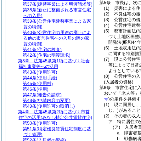
第5条
市長は、次
第37条
(建替事業による明渡請求等)
(1)
災害による住
第38条
(新たに整備される市営住宅
(2)
不良住宅の撤
への入居)
(3)
公営住宅の借
第39条
(公営住宅建替事業による家
(4)
公営住宅建替
賃の特例)
(5)
都市計画法
(
第40条
(公営住宅の用途の廃止によ
づく土地区画整
る他の市営住宅への入居の際の家
開発法
(昭和44
賃の特例)
(6)
土地収用法
(
第41条
(住宅の検査)
に関する特別措
第42条
(住宅の明渡請求)
(7)
現に公営住宅
第3章
法第45条第1項に基づく社会
等によって日常
福祉事業等への活用
ようとしている
第43条
(使用許可)
(8)
公営住宅の入
第44条
(使用手続)
(入居者の資格)
第45条
(使用料)
第6条
市営住宅に
第46条
(準用)
おいて「老人等」
第47条
(報告の請求)
号
)
の条件を具備す
第48条
(申請内容の変更)
(1)
現に同居し、
第49条
(使用許可の取消し)
じ。)
があること
第4章
法第45条第2項に基づく市営
(2)
その者の収入
住宅の活用(みなし特定公共賃貸住宅)
ア
特に居住の
第50条
(使用許可)
(ア)
入居者
第51条
(特定優良賃貸住宅制度に基
a
障害者
づく管理)
b
戦傷病
第52条
(入居者の資格)