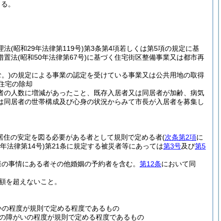
きる。
理法
(昭和29年法律第119号)
第3条第4項若しくは第5項の規定に基
措置法
(昭和50年法律第67号)
に基づく住宅街区整備事業又は都市再
。)
の規定による事業の認定を受けている事業又は公共用地の取得
住宅の除却
者の人数に増減があったこと、既存入居者又は同居者が加齢、病気
は同居者の世帯構成及び心身の状況からみて市長が入居者を募集し
居住の安定を図る必要がある者として規則で定める者
(
次条第2項
に
7年法律第14号)
第21条に規定する被災者等にあっては
第3号
及び
第5
様の事情にある者その他婚姻の予約者を含む。
第12条
において同
額を超えないこと。
いの程度が規則で定める程度であるもの
その障がいの程度が規則で定める程度であるもの