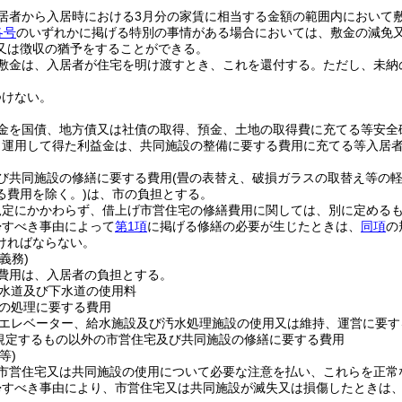
居者から入居時における3月分の家賃に相当する金額の範囲内において
各号
のいずれかに掲げる特別の事情がある場合においては、敷金の減免
又は徴収の猶予をすることができる。
敷金は、入居者が住宅を明け渡すとき、これを還付する。
ただし、未納
つけない。
金を国債、地方債又は社債の取得、預金、土地の取得費に充てる等安全
り運用して得た利益金は、共同施設の整備に要する費用に充てる等入居
び共同施設の修繕に要する費用
(畳の表替え、破損ガラスの取替え等の
る費用を除く。)
は、市の負担とする。
規定にかかわらず、借上げ市営住宅の修繕費用に関しては、別に定める
帰すべき事由によって
第1項
に掲げる修繕の必要が生じたときは、
同項
の
ければならない。
義務)
費用は、入居者の負担とする。
水道及び下水道の使用料
の処理に要する費用
エレベーター、給水施設及び汚水処理施設の使用又は維持、運営に要す
規定するもの以外の市営住宅及び共同施設の修繕に要する費用
等)
市営住宅又は共同施設の使用について必要な注意を払い、これらを正常
帰すべき事由により、市営住宅又は共同施設が滅失又は損傷したときは