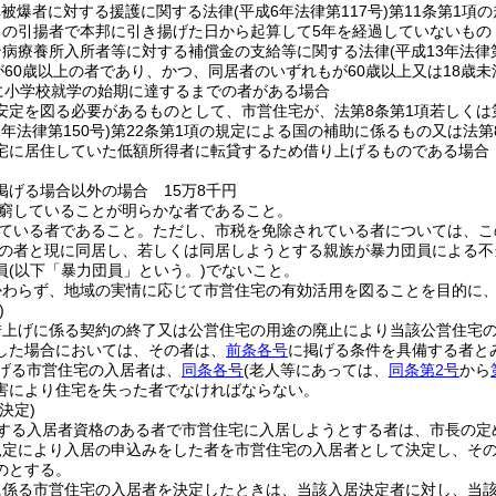
弾被爆者に対する援護に関する法律
(平成6年法律第117号)
第11条第1項
らの引揚者で本邦に引き揚げた日から起算して5年を経過していないもの
ン病療養所入所者等に対する補償金の支給等に関する法律
(平成13年法律
が60歳以上の者であり、かつ、同居者のいずれもが60歳以上又は18歳
に小学校就学の始期に達するまでの者がある場合
安定を図る必要があるものとして、市営住宅が、法第8条第1項若しくは
7年法律第150号)
第22条第1項の規定による国の補助に係るもの又は法
宅に居住していた低額所得者に転貸するため借り上げるものである場合 
掲げる場合以外の場合 15万8千円
窮していることが明らかな者であること。
ている者であること。
ただし、市税を免除されている者については、こ
の者と現に同居し、若しくは同居しようとする親族が暴力団員による不
員
(以下「暴力団員」という。)
でないこと。
かわらず、地域の実情に応じて市営住宅の有効活用を図ることを目的に
)
借上げに係る契約の終了又は公営住宅の用途の廃止により当該公営住宅
した場合においては、その者は、
前条各号
に掲げる条件を具備する者と
げる市営住宅の入居者は、
同条各号
(老人等にあっては、
同条第2号
から
害により住宅を失った者でなければならない。
決定)
する入居者資格のある者で市営住宅に入居しようとする者は、市長の定
規定により入居の申込みをした者を市営住宅の入居者として決定し、そ
のとする。
に係る市営住宅の入居者を決定したときは、当該入居決定者に対し、当