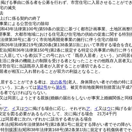
に掲げる事由に係る者を公募を行わず、市営住宅に入居させることがで
宅の滅失
去
上げに係る契約の終了
事業による公営住宅の除却
昭和43年法律第100号)
第59条の規定に基づく都市計画事業、土地区画整
理事業、大都市地域における住宅及び住宅地の供給の促進に関する特別
年法律第38号)
に基づく市街地再開発事業の施行に伴う住宅の除却
昭和26年法律第219号)
第20条
(第138条第1項において準用する場合を含む
置法
(昭和36年法律第150号)
第2条に規定する特定公共事業の執行に伴う
に入居している者
(以下この号において「既存入居者」という。)
の同居
生活に身体の機能上の制限を受ける者となったことその他既存入居者又
市営住宅に当該既存入居者が入居することが適切であること。
居者が相互に入れ替わることが双方の利益となること。
入居することができる者は、
次の各号
(老人、身体障がい者その他の特に
という。)
にあっては
第2号
から
第5号
、被災市街地復興特別措置法
(平成
る者でなければならない。
又は同居しようとする親族
(婚姻の届出をしないが事実上婚姻関係と同
。
が
ア
、
イ
又は
ウ
に掲げる場合に応じ、それぞれ
ア
、
イ
又は
ウ
に掲げる金
安定を図る必要があるものとして、次に掲げる場合 21万4千円
又は同居者に次のいずれかに該当する者がある場合
基本法
(昭和45年法律第84号)
第2条第1号に規定する障がい者でその障が
者特別援護法
(昭和38年法律第168号)
第2条第1項に規定する戦傷病者で