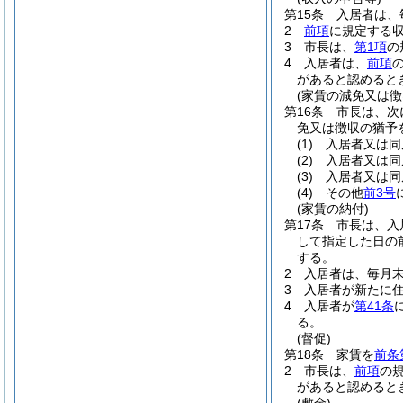
第15条
入居者は、
2
前項
に規定する
3
市長は、
第1項
の
4
入居者は、
前項
があると認めると
(家賃の減免又は徴
第16条
市長は、次
免又は徴収の猶予
(1)
入居者又は同
(2)
入居者又は同
(3)
入居者又は同
(4)
その他
前3号
(家賃の納付)
第17条
市長は、入
して指定した日の
する。
2
入居者は、毎月
3
入居者が新たに
4
入居者が
第41条
る。
(督促)
第18条
家賃を
前条
2
市長は、
前項
の
があると認めると