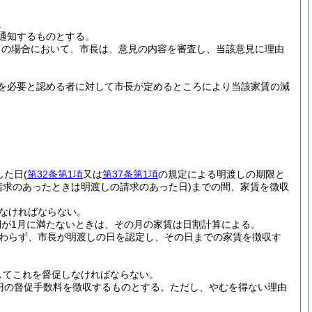
。
通知するものとする。
この場合において、市長は、意見の内容を審査し、当該意見に理由
を必要と認める者に対して市長が定めるところにより当該家賃の減
した日
(
第32条第1項
又は
第37条第1項
の規定による明渡しの期限と
請求のあったときは明渡しの請求のあった日)
までの間、家賃を徴収
なければならない。
が1月に満たないときは、その月の家賃は日割計算による。
わらず、市長が明渡しの日を認定し、その日までの家賃を徴収す
してこれを督促しなければならない。
0円の督促手数料を徴収するものとする。
ただし、やむを得ない理由