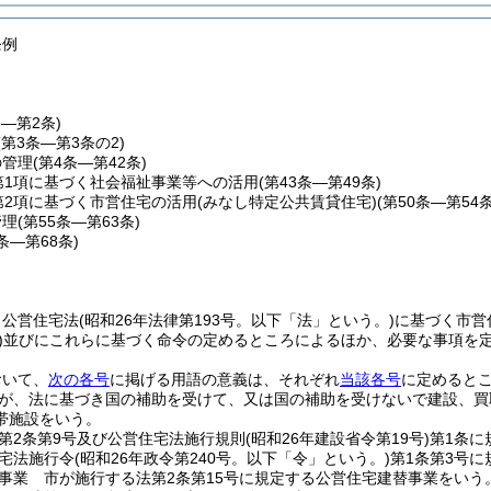
条例
条―第2条)
(第3条―第3条の2)
の管理
(第4条―第42条)
第1項に基づく社会福祉事業等への活用
(第43条―第49条)
第2項に基づく市営住宅の活用
(みなし特定公共賃貸住宅)(第50条―第54条
管理
(第55条―第63条)
4条―第68条)
、公営住宅法
(昭和26年法律第193号。以下「法」という。)
に基づく市営
)
並びにこれらに基づく命令の定めるところによるほか、必要な事項を
おいて、
次の各号
に掲げる用語の意義は、それぞれ
当該各号
に定めると
が、法に基づき国の補助を受けて、又は国の補助を受けないで建設、買
帯施設をいう。
第2条第9号及び公営住宅法施行規則
(昭和26年建設省令第19号)
第1条に
宅法施行令
(昭和26年政令第240号。以下「令」という。)
第1条第3号
事業 市が施行する法第2条第15号に規定する公営住宅建替事業をいう