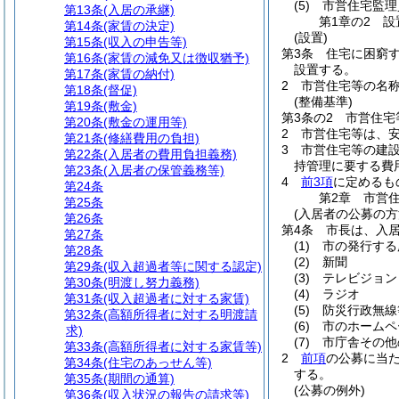
(5)
市営住宅監理
第13条
(入居の承継)
第1章の2
設
第14条
(家賃の決定)
(設置)
第15条
(収入の申告等)
第3条
住宅に困窮
第16条
(家賃の減免又は徴収猶予)
設置する。
第17条
(家賃の納付)
2
市営住宅等の名
第18条
(督促)
(整備基準)
第19条
(敷金)
第3条の2
市営住宅
第20条
(敷金の運用等)
2
市営住宅等は、
第21条
(修繕費用の負担)
3
市営住宅等の建
第22条
(入居者の費用負担義務)
持管理に要する費
第23条
(入居者の保管義務等)
4
前3項
に定めるも
第24条
第2章
市営
第25条
(入居者の公募の方
第26条
第4条
市長は、入
第27条
(1)
市の発行する
第28条
(2)
新聞
第29条
(収入超過者等に関する認定)
(3)
テレビジョン
第30条
(明渡し努力義務)
(4)
ラジオ
第31条
(収入超過者に対する家賃)
(5)
防災行政無線
第32条
(高額所得者に対する明渡請
(6)
市のホームペ
求)
(7)
市庁舎その他
第33条
(高額所得者に対する家賃等)
2
前項
の公募に当
第34条
(住宅のあっせん等)
する。
第35条
(期間の通算)
(公募の例外)
第36条
(収入状況の報告の請求等)