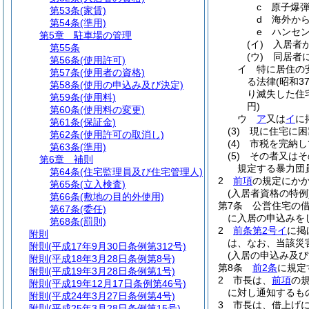
c
原子爆
第53条
(家賃)
d
海外か
第54条
(準用)
e
ハンセ
第5章
駐車場の管理
(イ)
入居者
第55条
(ウ)
同居者
第56条
(使用許可)
イ
特に居住の
第57条
(使用者の資格)
る法律
(昭和3
第58条
(使用の申込み及び決定)
り滅失した住
第59条
(使用料)
円)
第60条
(使用料の変更)
ウ
ア
又は
イ
に
第61条
(保証金)
(3)
現に住宅に困
第62条
(使用許可の取消し)
(4)
市税を完納し
第63条
(準用)
(5)
その者又はそ
第6章
補則
規定する暴力団
第64条
(住宅監理員及び住宅管理人)
2
前項
の規定にか
第65条
(立入検査)
(入居者資格の特例
第66条
(敷地の目的外使用)
第7条
公営住宅の
第67条
(委任)
に入居の申込みを
第68条
(罰則)
2
前条第2号イ
に掲
附則
は、なお、当該災
附則
(平成17年9月30日条例第312号)
(入居の申込み及び
附則
(平成18年3月28日条例第8号)
第8条
前2条
に規定
附則
(平成19年3月28日条例第1号)
2
市長は、
前項
の
附則
(平成19年12月17日条例第46号)
に対し通知するも
附則
(平成24年3月27日条例第4号)
3
市長は、借上げ
附則
(平成25年3月28日条例第15号)