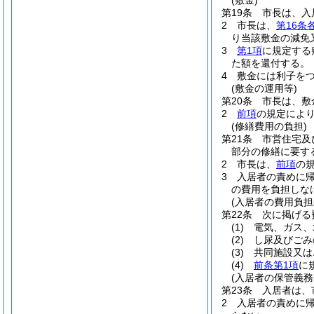
(敷金)
第19条
市長は、入
2
市長は、
第16条
り当該敷金の減免
3
第1項
に規定する
た額を還付する。
4
敷金には利子を
(敷金の運用等)
第20条
市長は、敷
2
前項
の規定によ
(修繕費用の負担)
第21条
市営住宅及
部分の修繕に要す
2
市長は、
前項
の
3
入居者の責めに
の費用を負担しな
(入居者の費用負担
第22条
次に掲げる
(1)
電気、ガス、
(2)
し尿及びごみ
(3)
共同施設又は
(4)
前条第1項
に
(入居者の保管義務
第23条
入居者は、
2
入居者の責めに