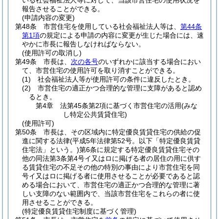
いる社会福祉法人等に対して、当該市営住宅の使用状況を
報告させることができる。
(申請内容の変更)
第48条
市営住宅を使用している社会福祉法人等は、
第44条
第1項
の規定による申請の内容に変更が生じた場合には、速
やかに市長に報告しなければならない。
(使用許可の取消し)
第49条
市長は、
次の各号
のいずれかに該当する場合におい
て、市営住宅の使用許可を取り消すことができる。
(1)
社会福祉法人等が使用許可の条件に違反したとき。
(2)
市営住宅の適正かつ合理的な管理に支障があると認め
るとき。
第4章
法第45条第2項に基づく市営住宅の活用(みな
し特定公共賃貸住宅)
(使用許可)
第50条
市長は、その区域内に特定優良賃貸住宅の供給の促
進に関する法律
(平成5年法律第52号。以下「特定優良賃貸
住宅法」という。)
第6条に規定する特定優良賃貸住宅その
他の同法第3条第4号イ又はロに掲げる者の居住の用に供す
る賃貸住宅の不足その他の特別の事由により市営住宅を同
号イ又はロに掲げる者に使用させることが必要であると認
める場合において、市営住宅の適正かつ合理的な管理に著
しい支障のない範囲内で、当該市営住宅をこれらの者に使
用させることができる。
(特定優良賃貸住宅制度に基づく管理)