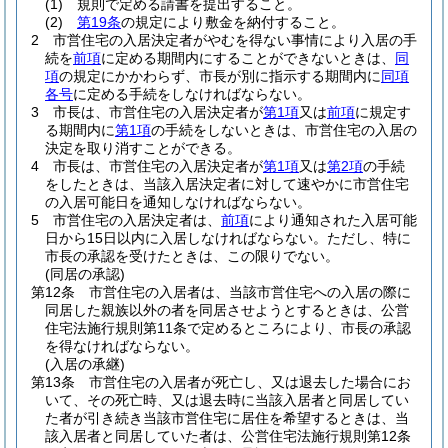
(1)
規則で定める請書を提出すること。
(2)
第19条
の規定により敷金を納付すること。
2
市営住宅の入居決定者がやむを得ない事情により入居の手
続を
前項
に定める期間内にすることができないときは、
同
項
の規定にかかわらず、市長が別に指示する期間内に
同項
各号
に定める手続をしなければならない。
3
市長は、市営住宅の入居決定者が
第1項
又は
前項
に規定す
る期間内に
第1項
の手続をしないときは、市営住宅の入居の
決定を取り消すことができる。
4
市長は、市営住宅の入居決定者が
第1項
又は
第2項
の手続
をしたときは、当該入居決定者に対して速やかに市営住宅
の入居可能日を通知しなければならない。
5
市営住宅の入居決定者は、
前項
により通知された入居可能
日から15日以内に入居しなければならない。
ただし、特に
市長の承認を受けたときは、この限りでない。
(同居の承認)
第12条
市営住宅の入居者は、当該市営住宅への入居の際に
同居した親族以外の者を同居させようとするときは、公営
住宅法施行規則第11条で定めるところにより、市長の承認
を得なければならない。
(入居の承継)
第13条
市営住宅の入居者が死亡し、又は退去した場合にお
いて、その死亡時、又は退去時に当該入居者と同居してい
た者が引き続き当該市営住宅に居住を希望するときは、当
該入居者と同居していた者は、公営住宅法施行規則第12条