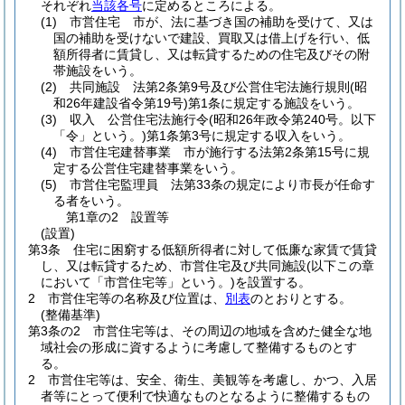
それぞれ
当該各号
に定めるところによる。
(1)
市営住宅 市が、法に基づき国の補助を受けて、又は
国の補助を受けないで建設、買取又は借上げを行い、低
額所得者に賃貸し、又は転貸するための住宅及びその附
帯施設をいう。
(2)
共同施設 法第2条第9号及び公営住宅法施行規則
(昭
和26年建設省令第19号)
第1条に規定する施設をいう。
(3)
収入 公営住宅法施行令
(昭和26年政令第240号。以下
「令」という。)
第1条第3号に規定する収入をいう。
(4)
市営住宅建替事業 市が施行する法第2条第15号に規
定する公営住宅建替事業をいう。
(5)
市営住宅監理員 法第33条の規定により市長が任命す
る者をいう。
第1章の2
設置等
(設置)
第3条
住宅に困窮する低額所得者に対して低廉な家賃で賃貸
し、又は転貸するため、市営住宅及び共同施設
(以下この章
において「市営住宅等」という。)
を設置する。
2
市営住宅等の名称及び位置は、
別表
のとおりとする。
(整備基準)
第3条の2
市営住宅等は、その周辺の地域を含めた健全な地
域社会の形成に資するように考慮して整備するものとす
る。
2
市営住宅等は、安全、衛生、美観等を考慮し、かつ、入居
者等にとって便利で快適なものとなるように整備するもの