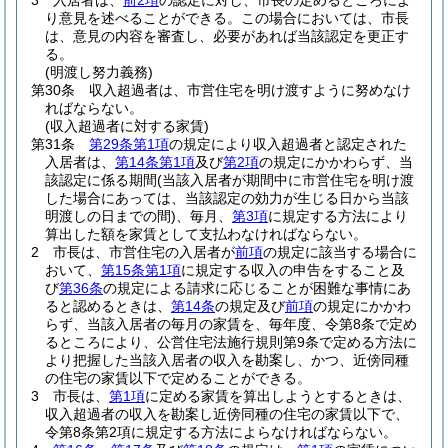
3
入居者は、
前2項
の認定に対し、市長の定めるところによ
り意見を述べることができる。
この場合においては、市長
は、意見の内容を審査し、必要があれば当該認定を更正す
る。
(明渡し努力義務)
第30条
収入超過者は、市営住宅を明け渡すように努めなけ
ればならない。
(収入超過者に対する家賃)
第31条
第29条第1項
の規定により収入超過者と認定された
入居者は、
第14条第1項
及び
第2項
の規定にかかわらず、当
該認定に係る期間
(当該入居者が期間中に市営住宅を明け渡
した場合にあっては、当該認定の効力が生じる日から当該
明渡しの日までの間)
、毎月、
第3項
に規定する方法により
算出した額を家賃として支払わなければならない。
2
市長は、市営住宅の入居者が
前項
の規定に該当する場合に
おいて、
第15条第1項
に規定する収入の申告をすること及
び
第36条
の規定による請求に応じることが困難な事情にあ
ると認めるときは、
第14条
の規定及び
前項
の規定にかかわ
らず、当該入居者の毎月の家賃を、毎年度、令第8条で定め
るところにより、公営住宅法施行規則第9条で定める方法に
より把握した当該入居者の収入を勘案し、かつ、近傍同種
の住宅の家賃以下で定めることができる。
3
市長は、
第1項
に定める家賃を算出しようとするときは、
収入超過者の収入を勘案し近傍同種の住宅の家賃以下で、
令第8条第2項に規定する方法によらなければならない。