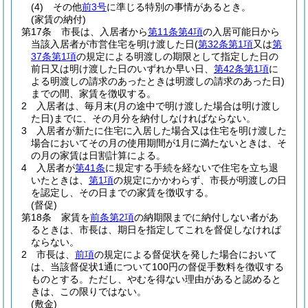
(4)
その他
前3号
に準じる特別の事情があるとき。
(家賃の納付)
第17条
市長は、入居者から
第11条第4項
の入居可能日から
当該入居者が市営住宅を明け渡した日
(
第32条第1項
又は
第
37条第1項
の規定による明渡しの期限として指定した日の
前日又は明け渡した日のいずれか早い日、
第42条第1項
に
よる明渡しの請求のあったときは明渡しの請求のあった日)
までの間、家賃を徴収する。
2
入居者は、毎月末
(月の途中で明け渡した場合は明け渡し
た日)
までに、その月分を納付しなければならない。
3
入居者が新たに住宅に入居した場合又は住宅を明け渡した
場合においてその月の使用期間が1月に満たないときは、そ
の月の家賃は日割計算による。
4
入居者が
第41条
に規定する手続を経ないで住宅を立ち退
いたときは、
第1項
の規定にかかわらず、市長が明渡しの日
を認定し、その日までの家賃を徴収する。
(督促)
第18条
家賃を
前条第2項
の納期限までに納付しない者があ
るときは、市長は、期日を指定してこれを督促しなければ
ならない。
2
市長は、
前項
の規定による督促状を発した場合において
は、当該督促状1通について100円の督促手数料を徴収する
ものとする。
ただし、やむを得ない理由があると認めると
きは、この限りではない。
(敷金)