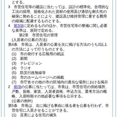
とする。
3
市営住宅等の建設に当たっては、設計の標準化、合理的な
工法の採用、規格化された資材の使用及び適切な耐久性の
確保に努めることにより、建設及び維持管理に要する費用
の縮減に配慮するものとする。
4
前3項
に定めるもののほか、市営住宅等の整備に関し必要
な基準は、規則で定める。
第2章
市営住宅の管理
(入居者の公募の方法)
第4条
市長は、入居者の公募を次に掲げる方法のうち2以上
の方法によって行うものとする。
(1)
市の発行する広報用の紙誌
(2)
新聞
(3)
テレビジョン
(4)
ラジオ
(5)
防災行政無線等
(6)
市のホームページへの掲載
(7)
市庁舎その他の市の区域内の適当な場所における掲示
2
前項
の公募に当たっては、市長は、市営住宅の供給場所、
戸数、規格、家賃、入居者資格、申込方法、選考方法の概
略、入居時期その他必要な事項を公示する。
(公募の例外)
第5条
市長は、次に掲げる事由に係る者を公募を行わず、市
営住宅に入居させることができる。
(1)
災害による住宅の滅失