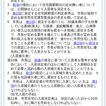
決定する。
3
前項
の場合において住宅困窮順位の定め難い者について
は、公開抽せんにより入居者を決定する。
4
第2項
に規定する住宅困窮度の判定基準は、市長が規則で
定める萩市営住宅運営委員会の意見を聴いて定める。
5
市長は、
第1項
に規定する者のうち、20歳未満の子を扶養
している寡婦
(寡夫)
、引揚者、炭鉱離職者、老人、心身障
がい者又は生活環境の改善を図るべき地域に居住する者
で、市長が定める要件を備えている者及び市長が定める基
準の収入を有する低額所得者で、速やかに市営住宅に入居
することを必要としている者については、
第2項
から
前項
ま
での規定にかかわらず、市長が割当てをした市営住宅に優
先的に選考して入居させることができる。
(入居補欠者)
第10条
市長は、
前条
の規定に基づいて入居者を選考する場
合において、入居決定者のほかに補欠として入居順位を定
めて必要と認める数の入居補欠者を定めることができる。
2
市長は、
前項
の規定により入居補欠者を定めたときは、そ
の旨を当該補欠者に対し通知するものとする。
3
市長は、入居決定者が市営住宅に入居しないときは、
第1
項
の入居補欠者のうちから入居順位に従い入居者を決定し
なければならない。
(住宅入居の手続)
第11条
市営住宅の入居決定者は、決定のあった日から10日
以内に、次に掲げる手続をしなければならない。