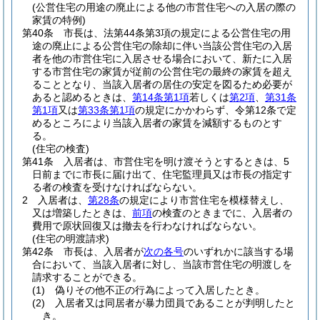
(公営住宅の用途の廃止による他の市営住宅への入居の際の
家賃の特例)
第40条
市長は、法第44条第3項の規定による公営住宅の用
途の廃止による公営住宅の除却に伴い当該公営住宅の入居
者を他の市営住宅に入居させる場合において、新たに入居
する市営住宅の家賃が従前の公営住宅の最終の家賃を超え
ることとなり、当該入居者の居住の安定を図るため必要が
あると認めるときは、
第14条第1項
若しくは
第2項
、
第31条
第1項
又は
第33条第1項
の規定にかかわらず、令第12条で定
めるところにより当該入居者の家賃を減額するものとす
る。
(住宅の検査)
第41条
入居者は、市営住宅を明け渡そうとするときは、5
日前までに市長に届け出て、住宅監理員又は市長の指定す
る者の検査を受けなければならない。
2
入居者は、
第28条
の規定により市営住宅を模様替えし、
又は増築したときは、
前項
の検査のときまでに、入居者の
費用で原状回復又は撤去を行わなければならない。
(住宅の明渡請求)
第42条
市長は、入居者が
次の各号
のいずれかに該当する場
合において、当該入居者に対し、当該市営住宅の明渡しを
請求することができる。
(1)
偽りその他不正の行為によって入居したとき。
(2)
入居者又は同居者が暴力団員であることが判明したと
き。