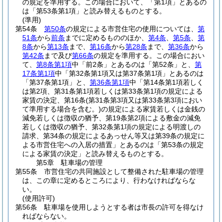
の規定を準用する。
この場合において、「第1項」とあるの
は「第53条第1項」と読み替えるものとする。
(準用)
第54条
第50条
の規定による市営住宅の使用については、
第
51条
から
前条
までに定めるもののほか、
第4条
、
第5条
、
第
8条
から
第13条
まで、
第16条
から
第28条
まで、
第36条
から
第42条
まで及び
第66条
の規定を準用する。
この場合におい
て、
第8条第1項
中「前2条」とあるのは「第52条」と、
第
17条第1項
中「第32条第1項又は第37条第1項」とあるのは
「第37条第1項」と、
第36条第1項
中「第14条第1項若しく
は第2項、第31条第1項若しくは第33条第1項の規定による
家賃の決定、第16条
(第31条第3項又は第33条第3項におい
て準用する場合を含む。)
の規定による家賃若しくは金銭の
減免若しくは徴収の猶予、第19条第2項による敷金の減免
若しくは徴収の猶予、第32条第1項の規定による明渡しの
請求、第34条の規定によるあっせん等又は第39条の規定に
よる市営住宅への入居の措置」とあるのは「第53条の規定
による家賃の決定」と読み替えるものとする。
第5章
駐車場の管理
第55条
市営住宅の共同施設として整備された駐車場の管理
は、この章に定めるところにより、行わなければならな
い。
(使用許可)
第56条
駐車場を使用しようとする者は市長の許可を得なけ
ればならない。