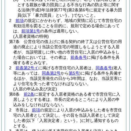
とする親族が暴力団員による不当な行為の防止等に関す
る法律
(平成3年法律第77号)
第2条第6号に規定する暴力団
員
(以下「暴力団員」という。)
でないこと。
2
前項
の規定にかかわらず、地域の実情に応じて市営住宅の
有効活用を図ることを目的に、規則で定める場合にあって
は、
前項第1号
の条件は適用しない。
(入居者資格の特例)
第7条
公営住宅の借上げに係る契約の終了又は公営住宅の用
途の廃止により当該公営住宅の明渡しをしようとする入居
者が、当該明渡しに伴い他の市営住宅に入居の申込みをし
た場合においては、その者は、
前条各号
に掲げる条件を具
備する者とみなす。
2
前条第2号イ
に掲げる市営住宅の入居者は、
同条各号
(老人
等にあっては、
同条第2号
から
第5号
)
に掲げる条件を具備す
るほか、当該災害発生の日から3年間は、なお、当該災害に
より住宅を失った者でなければならない。
(入居の申込み及び決定)
第8条
前2条
に規定する入居者資格のある者で市営住宅に入
居しようとする者は、市長の定めるところにより入居の申
込みをしなければならない。
2
市長は、
前項
の規定により入居の申込みをした者を市営住
宅の入居者として決定し、その旨を当該入居者として決定
した者
(以下「入居決定者」という。)
に対し通知するもの
とする。