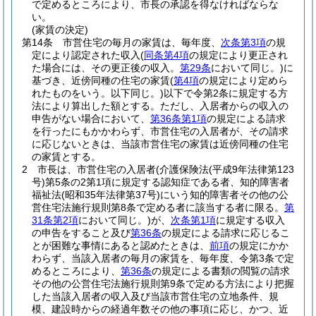
で定めるところにより、市長の承認を得なければならな
い。
(家賃の決定)
第14条
市営住宅の毎月の家賃は、毎年度、
次条第3項
の規
定により認定された収入
(
同条第4項
の規定により更正され
た場合には、その更正後の収入。
第29条
において同じ。)
に
基づき、近傍同種の住宅の家賃
(
第4項
の規定により定めら
れたものをいう。以下同じ。)
以下で令第2条に規定する方
法により算出した額とする。
ただし、入居者からの収入の
申告がない場合において、
第36条第1項
の規定による請求
を行ったにもかかわらず、市営住宅の入居者が、その請求
に応じないときは、当該市営住宅の家賃は近傍同種の住宅
の家賃とする。
2
市長は、市営住宅の入居者
(介護保険法
(平成9年法律第123
号)
第5条の2第1項に規定する認知症である者、知的障害者
福祉法
(昭和35年法律第37号)
にいう知的障害者その他の公
営住宅法施行規則第8条で定める者に該当する者に限る。
第
31条第2項
において同じ。)
が、
次条第1項
に規定する収入
の申告をすること及び
第36条
の規定による請求に応じるこ
とが困難な事情にあると認めたときは、
前項
の規定にかか
わらず、当該入居者の毎月の家賃を、毎年度、令第3条で定
めるところにより、
第36条
の規定による書類の閲覧の請求
その他の公営住宅法施行規則第9条で定める方法により把握
した当該入居者の収入及び当該市営住宅の立地条件、規
模、建設時からの経過年数その他の事項に応じ、かつ、近