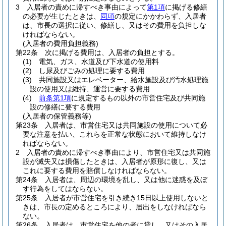
3
入居者の責めに帰すべき事由によって
第1項
に掲げる修繕
の必要が生じたときは、
同項
の規定にかかわらず、入居者
は、市長の選択に従い、修繕し、又はその費用を負担しな
ければならない。
(入居者の費用負担義務)
第22条
次に掲げる費用は、入居者の負担とする。
(1)
電気、ガス、水道及び下水道の使用料
(2)
し尿及びごみの処理に要する費用
(3)
共同施設又はエレベーター、給水施設及び汚水処理施
設の使用又は維持、運営に要する費用
(4)
前条第1項
に規定するもの以外の市営住宅及び共同施
設の修繕に要する費用
(入居者の保管義務等)
第23条
入居者は、市営住宅又は共同施設の使用について必
要な注意を払い、これらを正常な状態において維持しなけ
ればならない。
2
入居者の責めに帰すべき事由により、市営住宅又は共同施
設が滅失又は損傷したときは、入居者が原形に復し、又は
これに要する費用を賠償しなければならない。
第24条
入居者は、周辺の環境を乱し、又は他に迷惑を及ぼ
す行為をしてはならない。
第25条
入居者が市営住宅を引き続き15日以上使用しないと
きは、市長の定めるところにより、届出をしなければなら
ない。
第26条
入居者は、市営住宅を他の者に貸し、又はその入居