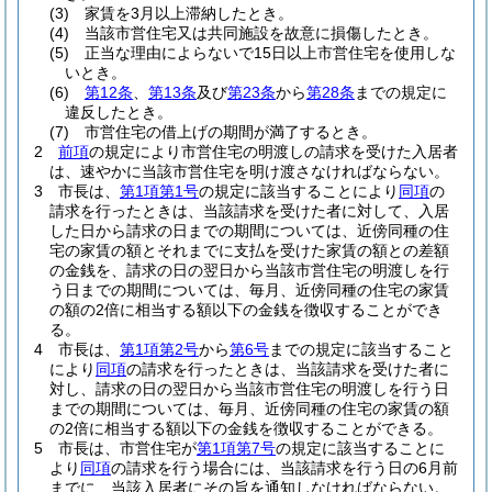
(3)
家賃を3月以上滞納したとき。
(4)
当該市営住宅又は共同施設を故意に損傷したとき。
(5)
正当な理由によらないで15日以上市営住宅を使用しな
いとき。
(6)
第12条
、
第13条
及び
第23条
から
第28条
までの規定に
違反したとき。
(7)
市営住宅の借上げの期間が満了するとき。
2
前項
の規定により市営住宅の明渡しの請求を受けた入居者
は、速やかに当該市営住宅を明け渡さなければならない。
3
市長は、
第1項第1号
の規定に該当することにより
同項
の
請求を行ったときは、当該請求を受けた者に対して、入居
した日から請求の日までの期間については、近傍同種の住
宅の家賃の額とそれまでに支払を受けた家賃の額との差額
の金銭を、請求の日の翌日から当該市営住宅の明渡しを行
う日までの期間については、毎月、近傍同種の住宅の家賃
の額の2倍に相当する額以下の金銭を徴収することができ
る。
4
市長は、
第1項第2号
から
第6号
までの規定に該当すること
により
同項
の請求を行ったときは、当該請求を受けた者に
対し、請求の日の翌日から当該市営住宅の明渡しを行う日
までの期間については、毎月、近傍同種の住宅の家賃の額
の2倍に相当する額以下の金銭を徴収することができる。
5
市長は、市営住宅が
第1項第7号
の規定に該当することに
より
同項
の請求を行う場合には、当該請求を行う日の6月前
までに、当該入居者にその旨を通知しなければならない。