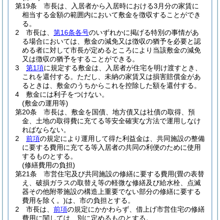
第19条
市長は、入居者から入居時における3月分の家賃に
相当する金額の範囲内において敷金を徴収することができ
る。
2
市長は、
第16条各号
のいずれかに掲げる特別の事情があ
る場合においては、敷金の減免又は徴収の猶予を必要と認
める者に対して市長が定めるところにより当該敷金の減免
又は徴収の猶予をすることができる。
3
第1項
に規定する敷金は、入居者が住宅を明け渡すとき、
これを還付する。
ただし、未納の家賃又は損害賠償金があ
るときは、敷金のうちからこれを控除した額を還付する。
4
敷金には利子をつけない。
(敷金の運用等)
第20条
市長は、敷金を国債、地方債又は社債の取得、預
金、土地の取得費に充てる等安全確実な方法で運用しなけ
ればならない。
2
前項
の規定により運用して得た利益金は、共同施設の整備
に要する費用に充てる等入居者の共同の利便のために使用
するものとする。
(修繕費用の負担)
第21条
市営住宅及び共同施設の修繕に要する費用
(畳の表替
え、破損ガラスの取替え等の軽微な修繕及び給水栓、点滅
器その他附帯施設の構造上重要でない部分の修繕に要する
費用を除く。)
は、市の負担とする。
2
市長は、
前項
の規定にかかわらず、借上げ市営住宅の修繕
費用に関しては、別に定めるものとする。