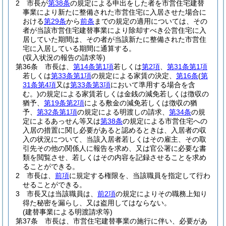
2
市長が
第38条
の規定による申出をした者を市営住宅建替
事業により新たに整備された市営住宅に入居させた場合に
おける
第29条
から
前条
までの規定の適用については、その
者が当該市営住宅建替事業により除却すべき公営住宅に入
居していた期間は、その者が当該新たに整備された市営住
宅に入居している期間に通算する。
(収入状況の報告の請求等)
第36条
市長は、
第14条第1項
若しくは
第2項
、
第31条第1項
若しくは
第33条第1項
の規定による家賃の決定、
第16条
(
第
31条第4項
又は
第33条第3項
において準用する場合を含
む。)
の規定による家賃若しくは金銭の減免若しくは徴収の
猶予、
第19条第2項
による敷金の減免若しくは徴収の猶
予、
第32条第1項
の規定による明渡しの請求、
第34条
の規
定によるあっせん等又は
第38条
の規定による市営住宅への
入居の措置に関し必要があると認めるときは、入居者の収
入の状況について、当該入居者若しくはその雇主、その取
引先その他の関係人に報告を求め、又は官公署に必要な書
類を閲覧させ、若しくはその内容を記録させることを求め
ることができる。
2
市長は、
前項
に規定する権限を、当該職員を指定して行わ
せることができる。
3
市長又は当該職員は、
前2項
の規定によりその職務上知り
得た秘密を漏らし、又は盗用してはならない。
(建替事業による明渡請求等)
第37条
市長は、市営住宅建替事業の施行に伴い、必要があ