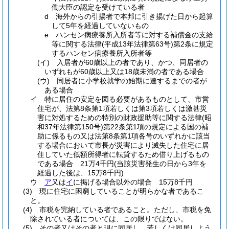
働大臣の認定を受けている者
d
海外からの引揚者で本邦に引き揚げた日から起算
して5年を経過していないもの
e
ハンセン病療養所入所者等に対する補償金の支給
等に関する法律
(平成13年法律第63号)
第2条に規定
するハンセン病療養所入所者等
(イ)
入居者が60歳以上の者であり、かつ、同居者の
いずれもが60歳以上又は18歳未満の者である場合
(ウ)
同居者に小学校就学の始期に達するまでの者が
ある場合
イ
特に居住の安定を図る必要があるものとして、市営
住宅が、法第8条第1項若しくは第3項若しくは激甚災
害に対処するための特別の財政援助等に関する法律
(昭
和37年法律第150号)
第22条第1項の規定による国の補
助に係るもの又は法第8条第1項各号のいずれかに該当
する場合において市長が災害により滅失した住宅に居
住していた低額所得者に転貸するため借り上げるもの
である場合 21万4千円
(当該災害発生の日から3年を
経過した後は、15万8千円)
ウ
ア
又は
イ
に掲げる場合以外の場合 15万8千円
(3)
現に住宅に困窮していることが明らかな者であるこ
と。
(4)
市税を完納している者であること。
ただし、市税を免
除されている者については、この限りではない。
(5)
その者又はその者と現に同居し、若しくは同居しよう