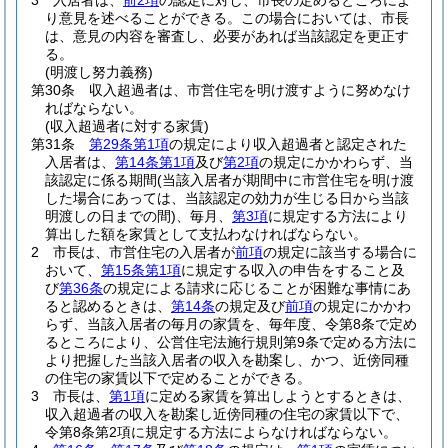
3
入居者は、
前2項
の認定に対し、市長の定めるところによ
り意見を述べることができる。
この場合においては、市長
は、意見の内容を審査し、必要があれば当該認定を更正す
る。
(明渡し努力義務)
第30条
収入超過者は、市営住宅を明け渡すように努めなけ
ればならない。
(収入超過者に対する家賃)
第31条
第29条第1項
の規定により収入超過者と認定された
入居者は、
第14条第1項
及び
第2項
の規定にかかわらず、当
該認定に係る期間
(当該入居者が期間中に市営住宅を明け渡
した場合にあっては、当該認定の効力が生じる日から当該
明渡しの日までの間)
、毎月、
第3項
に規定する方法により
算出した額を家賃として支払わなければならない。
2
市長は、市営住宅の入居者が
前項
の規定に該当する場合に
おいて、
第15条第1項
に規定する収入の申告をすること及
び
第36条
の規定による請求に応じることが困難な事情にあ
ると認めるときは、
第14条
の規定及び
前項
の規定にかかわ
らず、当該入居者の毎月の家賃を、毎年度、令第8条で定め
るところにより、公営住宅法施行規則第9条で定める方法に
より把握した当該入居者の収入を勘案し、かつ、近傍同種
の住宅の家賃以下で定めることができる。
3
市長は、
第1項
に定める家賃を算出しようとするときは、
収入超過者の収入を勘案し近傍同種の住宅の家賃以下で、
令第8条第2項に規定する方法によらなければならない。