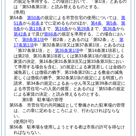
の規定を準用する。
この場合において、「第1項」とあるの
は「第53条第1項」と読み替えるものとする。
(準用)
第54条
第50条
の規定による市営住宅の使用については、
第
51条
から
前条
までに定めるもののほか、
第4条
、
第5条
、
第
8条
から
第13条
まで、
第16条
から
第28条
まで、
第36条
から
第42条
まで及び
第66条
の規定を準用する。
この場合におい
て、
第8条第1項
中「前2条」とあるのは「第52条」と、
第
17条第1項
中「第32条第1項又は第37条第1項」とあるのは
「第37条第1項」と、
第36条第1項
中「第14条第1項若しく
は第2項、第31条第1項若しくは第33条第1項の規定による
家賃の決定、第16条
(第31条第3項又は第33条第3項におい
て準用する場合を含む。)
の規定による家賃若しくは金銭の
減免若しくは徴収の猶予、第19条第2項による敷金の減免
若しくは徴収の猶予、第32条第1項の規定による明渡しの
請求、第34条の規定によるあっせん等又は第39条の規定に
よる市営住宅への入居の措置」とあるのは「第53条の規定
による家賃の決定」と読み替えるものとする。
第5章
駐車場の管理
第55条
市営住宅の共同施設として整備された駐車場の管理
は、この章に定めるところにより、行わなければならな
い。
(使用許可)
第56条
駐車場を使用しようとする者は市長の許可を得なけ
ればならない。