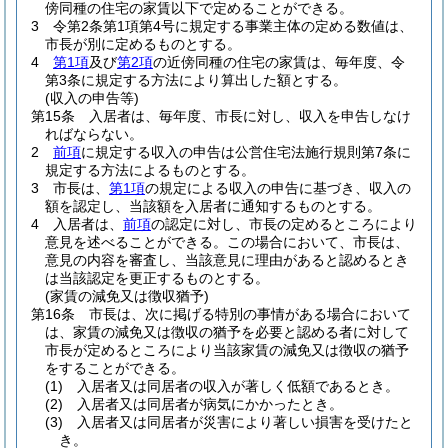
傍同種の住宅の家賃以下で定めることができる。
3
令第2条第1項第4号に規定する事業主体の定める数値は、
市長が別に定めるものとする。
4
第1項
及び
第2項
の近傍同種の住宅の家賃は、毎年度、令
第3条に規定する方法により算出した額とする。
(収入の申告等)
第15条
入居者は、毎年度、市長に対し、収入を申告しなけ
ればならない。
2
前項
に規定する収入の申告は公営住宅法施行規則第7条に
規定する方法によるものとする。
3
市長は、
第1項
の規定による収入の申告に基づき、収入の
額を認定し、当該額を入居者に通知するものとする。
4
入居者は、
前項
の認定に対し、市長の定めるところにより
意見を述べることができる。
この場合において、市長は、
意見の内容を審査し、当該意見に理由があると認めるとき
は当該認定を更正するものとする。
(家賃の減免又は徴収猶予)
第16条
市長は、次に掲げる特別の事情がある場合において
は、家賃の減免又は徴収の猶予を必要と認める者に対して
市長が定めるところにより当該家賃の減免又は徴収の猶予
をすることができる。
(1)
入居者又は同居者の収入が著しく低額であるとき。
(2)
入居者又は同居者が病気にかかったとき。
(3)
入居者又は同居者が災害により著しい損害を受けたと
き。