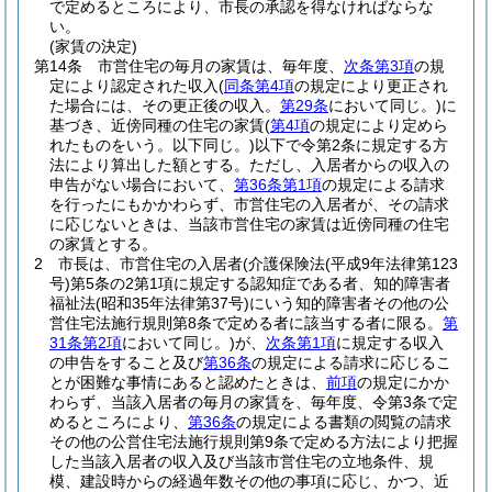
で定めるところにより、市長の承認を得なければならな
い。
(家賃の決定)
第14条
市営住宅の毎月の家賃は、毎年度、
次条第3項
の規
定により認定された収入
(
同条第4項
の規定により更正され
た場合には、その更正後の収入。
第29条
において同じ。)
に
基づき、近傍同種の住宅の家賃
(
第4項
の規定により定めら
れたものをいう。以下同じ。)
以下で令第2条に規定する方
法により算出した額とする。
ただし、入居者からの収入の
申告がない場合において、
第36条第1項
の規定による請求
を行ったにもかかわらず、市営住宅の入居者が、その請求
に応じないときは、当該市営住宅の家賃は近傍同種の住宅
の家賃とする。
2
市長は、市営住宅の入居者
(介護保険法
(平成9年法律第123
号)
第5条の2第1項に規定する認知症である者、知的障害者
福祉法
(昭和35年法律第37号)
にいう知的障害者その他の公
営住宅法施行規則第8条で定める者に該当する者に限る。
第
31条第2項
において同じ。)
が、
次条第1項
に規定する収入
の申告をすること及び
第36条
の規定による請求に応じるこ
とが困難な事情にあると認めたときは、
前項
の規定にかか
わらず、当該入居者の毎月の家賃を、毎年度、令第3条で定
めるところにより、
第36条
の規定による書類の閲覧の請求
その他の公営住宅法施行規則第9条で定める方法により把握
した当該入居者の収入及び当該市営住宅の立地条件、規
模、建設時からの経過年数その他の事項に応じ、かつ、近