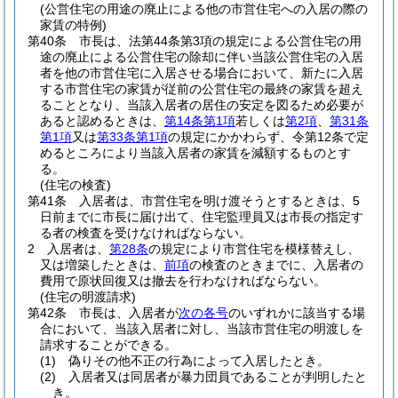
(公営住宅の用途の廃止による他の市営住宅への入居の際の
家賃の特例)
第40条
市長は、法第44条第3項の規定による公営住宅の用
途の廃止による公営住宅の除却に伴い当該公営住宅の入居
者を他の市営住宅に入居させる場合において、新たに入居
する市営住宅の家賃が従前の公営住宅の最終の家賃を超え
ることとなり、当該入居者の居住の安定を図るため必要が
あると認めるときは、
第14条第1項
若しくは
第2項
、
第31条
第1項
又は
第33条第1項
の規定にかかわらず、令第12条で定
めるところにより当該入居者の家賃を減額するものとす
る。
(住宅の検査)
第41条
入居者は、市営住宅を明け渡そうとするときは、5
日前までに市長に届け出て、住宅監理員又は市長の指定す
る者の検査を受けなければならない。
2
入居者は、
第28条
の規定により市営住宅を模様替えし、
又は増築したときは、
前項
の検査のときまでに、入居者の
費用で原状回復又は撤去を行わなければならない。
(住宅の明渡請求)
第42条
市長は、入居者が
次の各号
のいずれかに該当する場
合において、当該入居者に対し、当該市営住宅の明渡しを
請求することができる。
(1)
偽りその他不正の行為によって入居したとき。
(2)
入居者又は同居者が暴力団員であることが判明したと
き。