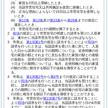
(3)
家賃を3月以上滞納したとき。
(4)
当該市営住宅又は共同施設を故意に損傷したとき。
(5)
正当な理由によらないで15日以上市営住宅を使用しな
いとき。
(6)
第12条
、
第13条
及び
第23条
から
第28条
までの規定に
違反したとき。
(7)
市営住宅の借上げの期間が満了するとき。
2
前項
の規定により市営住宅の明渡しの請求を受けた入居者
は、速やかに当該市営住宅を明け渡さなければならない。
3
市長は、
第1項第1号
の規定に該当することにより
同項
の
請求を行ったときは、当該請求を受けた者に対して、入居
した日から請求の日までの期間については、近傍同種の住
宅の家賃の額とそれまでに支払を受けた家賃の額との差額
の金銭を、請求の日の翌日から当該市営住宅の明渡しを行
う日までの期間については、毎月、近傍同種の住宅の家賃
の額の2倍に相当する額以下の金銭を徴収することができ
る。
4
市長は、
第1項第2号
から
第6号
までの規定に該当すること
により
同項
の請求を行ったときは、当該請求を受けた者に
対し、請求の日の翌日から当該市営住宅の明渡しを行う日
までの期間については、毎月、近傍同種の住宅の家賃の額
の2倍に相当する額以下の金銭を徴収することができる。
5
市長は、市営住宅が
第1項第7号
の規定に該当することに
より
同項
の請求を行う場合には、当該請求を行う日の6月前
までに、当該入居者にその旨を通知しなければならない。