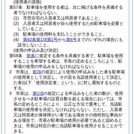
(使用者の資格)
第57条
駐車場を使用する者は、次に掲げる条件を具備する
者でなければならない。
(1)
市営住宅の入居者又は同居者であること。
(2)
入居者又は同居者が自ら使用するため駐車場を必要と
していること。
(3)
駐車場の使用料を支払うことができること。
(4)
第42条第1項第1号
から
第6号
までのいずれの場合にも
該当しないこと。
(使用の申込み及び決定)
第58条
前条
に規定する条件を具備する者で、駐車場を使用
することを希望する者は、市長の定めるところにより、駐
車場の使用の申込みをしなければならない。
2
市長は、
前項
の規定により使用の申込みをした者を駐車場
の使用者として決定し、その旨を当該使用者として決定し
た者
(以下「使用決定者」という。)
に対し通知するものと
する。
3
市長は、
第1項
の規定による申込みをした者の数が、使用
させるべき駐車場の設置台数を超える場合においては、市
長の定めるところにより、公正な方法で選考して、当該駐
車場の使用者を決定しなければならない。
ただし、入居者
又は同居者が身体障がい者である場合その他特別な事由が
ある場合で、市長が駐車場の使用が必要であると認めると
きは、市長は特定の者に当該駐車場を使用させることがで
きる。