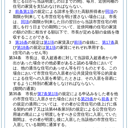
生じる日から当該明渡しの日までの間)
、毎月、近傍同種の
住宅の家賃を支払わなければならない。
2
前条第1項
の規定による請求を受けた高額所得者が
同項
の
期限が到来しても市営住宅を明け渡さない場合には、市長
は、
同項
の期限が到来した日の翌日から当該市営住宅の明
渡しを行う日までの期間について、近傍同種の住宅の家賃
の額の2倍に相当する額以下で、市長が定める額の金銭を徴
収することができる。
3
第16条
の規定は
第1項
の家賃及び
前項
の金銭に、
第17条
及
び
第18条
の規定は
第1項
の家賃にそれぞれ準用する。
(住宅のあっせん等)
第34条
市長は、収入超過者に対して当該収入超過者から申
出があった場合その他必要があると認める場合において
は、他の適当な住宅のあっせん等を行うものとする。
この
場合において市営住宅の入居者が公共賃貸住宅等公的資金
による住宅への入居を希望したときは、その入居を容易に
するように特別の配慮をしなければならない。
(期間の通算)
第35条
市長が
第7条第1項
の規定による申込みをした者を他
の市営住宅に入居させた場合における
第29条
から
前条
まで
の規定の適用については、その者が公営住宅の借上げに係
る契約の終了又は法第44条第3項の規定による公営住宅の
用途の廃止により明渡しをすべき公営住宅に入居していた
期間は、その者が明渡し後に入居した当該他の市営住宅に
入居している期間に通算する。