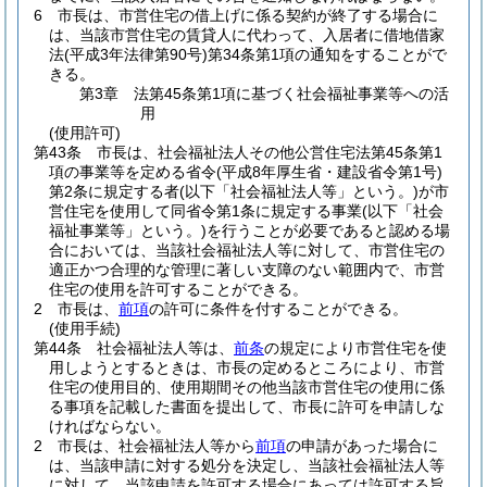
6
市長は、市営住宅の借上げに係る契約が終了する場合に
は、当該市営住宅の賃貸人に代わって、入居者に借地借家
法
(平成3年法律第90号)
第34条第1項の通知をすることがで
きる。
第3章
法第45条第1項に基づく社会福祉事業等への活
用
(使用許可)
第43条
市長は、社会福祉法人その他公営住宅法第45条第1
項の事業等を定める省令
(平成8年厚生省・建設省令第1号)
第2条に規定する者
(以下「社会福祉法人等」という。)
が市
営住宅を使用して同省令第1条に規定する事業
(以下「社会
福祉事業等」という。)
を行うことが必要であると認める場
合においては、当該社会福祉法人等に対して、市営住宅の
適正かつ合理的な管理に著しい支障のない範囲内で、市営
住宅の使用を許可することができる。
2
市長は、
前項
の許可に条件を付することができる。
(使用手続)
第44条
社会福祉法人等は、
前条
の規定により市営住宅を使
用しようとするときは、市長の定めるところにより、市営
住宅の使用目的、使用期間その他当該市営住宅の使用に係
る事項を記載した書面を提出して、市長に許可を申請しな
ければならない。
2
市長は、社会福祉法人等から
前項
の申請があった場合に
は、当該申請に対する処分を決定し、当該社会福祉法人等
に対して、当該申請を許可する場合にあっては許可する旨