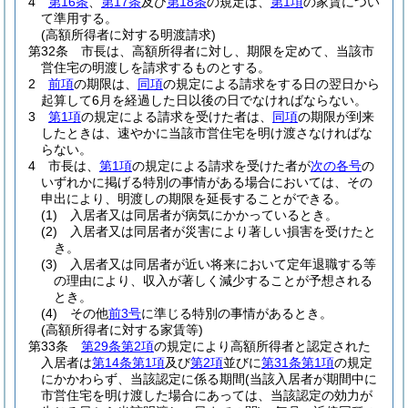
4
第16条
、
第17条
及び
第18条
の規定は、
第1項
の家賃につい
て準用する。
(高額所得者に対する明渡請求)
第32条
市長は、高額所得者に対し、期限を定めて、当該市
営住宅の明渡しを請求するものとする。
2
前項
の期限は、
同項
の規定による請求をする日の翌日から
起算して6月を経過した日以後の日でなければならない。
3
第1項
の規定による請求を受けた者は、
同項
の期限が到来
したときは、速やかに当該市営住宅を明け渡さなければな
らない。
4
市長は、
第1項
の規定による請求を受けた者が
次の各号
の
いずれかに掲げる特別の事情がある場合においては、その
申出により、明渡しの期限を延長することができる。
(1)
入居者又は同居者が病気にかかっているとき。
(2)
入居者又は同居者が災害により著しい損害を受けたと
き。
(3)
入居者又は同居者が近い将来において定年退職する等
の理由により、収入が著しく減少することが予想される
とき。
(4)
その他
前3号
に準じる特別の事情があるとき。
(高額所得者に対する家賃等)
第33条
第29条第2項
の規定により高額所得者と認定された
入居者は
第14条第1項
及び
第2項
並びに
第31条第1項
の規定
にかかわらず、当該認定に係る期間
(当該入居者が期間中に
市営住宅を明け渡した場合にあっては、当該認定の効力が