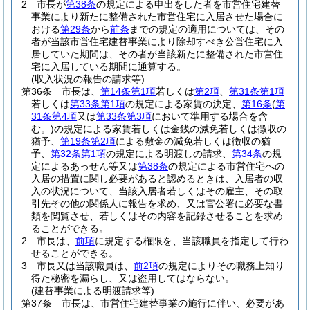
2
市長が
第38条
の規定による申出をした者を市営住宅建替
事業により新たに整備された市営住宅に入居させた場合に
おける
第29条
から
前条
までの規定の適用については、その
者が当該市営住宅建替事業により除却すべき公営住宅に入
居していた期間は、その者が当該新たに整備された市営住
宅に入居している期間に通算する。
(収入状況の報告の請求等)
第36条
市長は、
第14条第1項
若しくは
第2項
、
第31条第1項
若しくは
第33条第1項
の規定による家賃の決定、
第16条
(
第
31条第4項
又は
第33条第3項
において準用する場合を含
む。)
の規定による家賃若しくは金銭の減免若しくは徴収の
猶予、
第19条第2項
による敷金の減免若しくは徴収の猶
予、
第32条第1項
の規定による明渡しの請求、
第34条
の規
定によるあっせん等又は
第38条
の規定による市営住宅への
入居の措置に関し必要があると認めるときは、入居者の収
入の状況について、当該入居者若しくはその雇主、その取
引先その他の関係人に報告を求め、又は官公署に必要な書
類を閲覧させ、若しくはその内容を記録させることを求め
ることができる。
2
市長は、
前項
に規定する権限を、当該職員を指定して行わ
せることができる。
3
市長又は当該職員は、
前2項
の規定によりその職務上知り
得た秘密を漏らし、又は盗用してはならない。
(建替事業による明渡請求等)
第37条
市長は、市営住宅建替事業の施行に伴い、必要があ