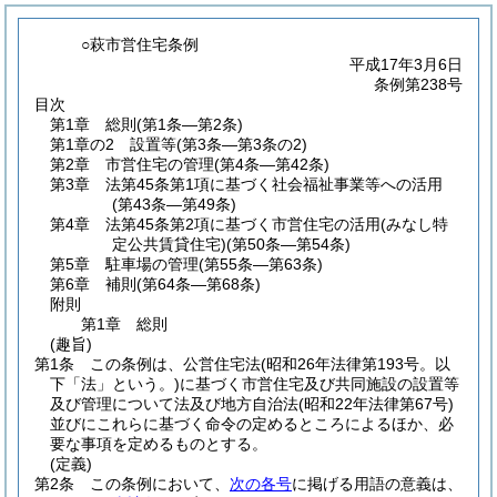
○萩市営住宅条例
平成17年3月6日
条例第238号
目次
第1章
総則
(第1条―第2条)
第1章の2
設置等
(第3条―第3条の2)
第2章
市営住宅の管理
(第4条―第42条)
第3章
法第45条第1項に基づく社会福祉事業等への活用
(第43条―第49条)
第4章
法第45条第2項に基づく市営住宅の活用
(みなし特
定公共賃貸住宅)(第50条―第54条)
第5章
駐車場の管理
(第55条―第63条)
第6章
補則
(第64条―第68条)
附則
第1章
総則
(趣旨)
第1条
この条例は、公営住宅法
(昭和26年法律第193号。以
下「法」という。)
に基づく市営住宅及び共同施設の設置等
及び管理について法及び地方自治法
(昭和22年法律第67号)
並びにこれらに基づく命令の定めるところによるほか、必
要な事項を定めるものとする。
(定義)
第2条
この条例において、
次の各号
に掲げる用語の意義は、