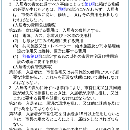
3
入居者の責めに帰すべき事由によって
第1項
に掲げる修繕
の必要が生じたときは、
同項
の規定にかかわらず、入居者
は、市長の選択に従い、修繕し、又はその費用を負担しな
ければならない。
(入居者の費用負担義務)
第22条
次に掲げる費用は、入居者の負担とする。
(1)
電気、ガス、水道及び下水道の使用料
(2)
し尿及びごみの処理に要する費用
(3)
共同施設又はエレベーター、給水施設及び汚水処理施
設の使用又は維持、運営に要する費用
(4)
前条第1項
に規定するもの以外の市営住宅及び共同施
設の修繕に要する費用
(入居者の保管義務等)
第23条
入居者は、市営住宅又は共同施設の使用について必
要な注意を払い、これらを正常な状態において維持しなけ
ればならない。
2
入居者の責めに帰すべき事由により、市営住宅又は共同施
設が滅失又は損傷したときは、入居者が原形に復し、又は
これに要する費用を賠償しなければならない。
第24条
入居者は、周辺の環境を乱し、又は他に迷惑を及ぼ
す行為をしてはならない。
第25条
入居者が市営住宅を引き続き15日以上使用しないと
きは、市長の定めるところにより、届出をしなければなら
ない。
第26条
入居者は、市営住宅を他の者に貸し、又はその入居