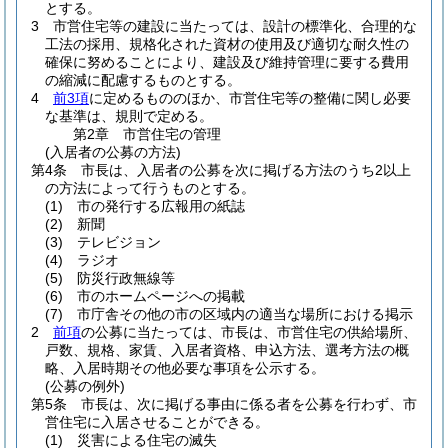
とする。
3
市営住宅等の建設に当たっては、設計の標準化、合理的な
工法の採用、規格化された資材の使用及び適切な耐久性の
確保に努めることにより、建設及び維持管理に要する費用
の縮減に配慮するものとする。
4
前3項
に定めるもののほか、市営住宅等の整備に関し必要
な基準は、規則で定める。
第2章
市営住宅の管理
(入居者の公募の方法)
第4条
市長は、入居者の公募を次に掲げる方法のうち2以上
の方法によって行うものとする。
(1)
市の発行する広報用の紙誌
(2)
新聞
(3)
テレビジョン
(4)
ラジオ
(5)
防災行政無線等
(6)
市のホームページへの掲載
(7)
市庁舎その他の市の区域内の適当な場所における掲示
2
前項
の公募に当たっては、市長は、市営住宅の供給場所、
戸数、規格、家賃、入居者資格、申込方法、選考方法の概
略、入居時期その他必要な事項を公示する。
(公募の例外)
第5条
市長は、次に掲げる事由に係る者を公募を行わず、市
営住宅に入居させることができる。
(1)
災害による住宅の滅失