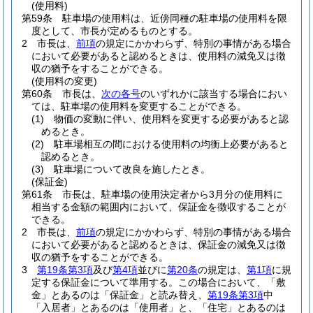
(使用料)
第59条
駐車場の使用料は、近傍同種の駐車場の使用料を限
度として、市長が定めるものとする。
2
市長は、
前項
の規定にかかわらず、特別の事情がある場合
において必要があると認めるときは、使用料の減免又は徴
収の猶予をすることができる。
(使用料の変更)
第60条
市長は、
次の各号
のいずれかに該当する場合におい
ては、駐車場の使用料を変更することができる。
(1)
物価の変動に伴い、使用料を変更する必要があると認
めるとき。
(2)
駐車場相互の間における使用料の均衡上必要があると
認めるとき。
(3)
駐車場について改良を施したとき。
(保証金)
第61条
市長は、駐車場の使用決定者から3月分の使用料に
相当する金額の範囲内において、保証金を徴収することが
できる。
2
市長は、
前項
の規定にかかわらず、特別の事情がある場合
において必要があると認めるときは、保証金の減免又は徴
収の猶予をすることができる。
3
第19条第3項
及び
第4項
並びに
第20条
の規定は、
第1項
に規
定する保証金について準用する。
この場合において、「敷
金」とあるのは「保証金」と読み替え、
第19条第3項
中
「入居者」とあるのは「使用者」と、「住宅」とあるのは