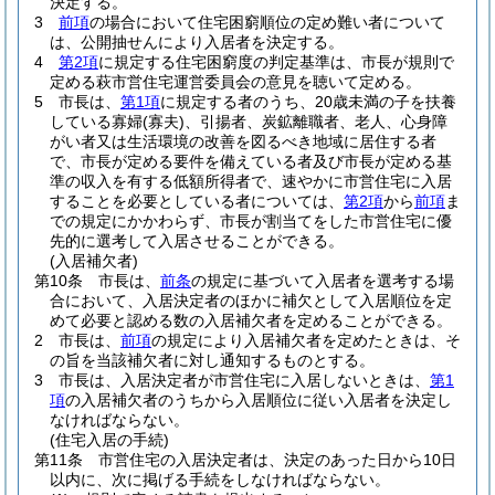
決定する。
3
前項
の場合において住宅困窮順位の定め難い者について
は、公開抽せんにより入居者を決定する。
4
第2項
に規定する住宅困窮度の判定基準は、市長が規則で
定める萩市営住宅運営委員会の意見を聴いて定める。
5
市長は、
第1項
に規定する者のうち、20歳未満の子を扶養
している寡婦
(寡夫)
、引揚者、炭鉱離職者、老人、心身障
がい者又は生活環境の改善を図るべき地域に居住する者
で、市長が定める要件を備えている者及び市長が定める基
準の収入を有する低額所得者で、速やかに市営住宅に入居
することを必要としている者については、
第2項
から
前項
ま
での規定にかかわらず、市長が割当てをした市営住宅に優
先的に選考して入居させることができる。
(入居補欠者)
第10条
市長は、
前条
の規定に基づいて入居者を選考する場
合において、入居決定者のほかに補欠として入居順位を定
めて必要と認める数の入居補欠者を定めることができる。
2
市長は、
前項
の規定により入居補欠者を定めたときは、そ
の旨を当該補欠者に対し通知するものとする。
3
市長は、入居決定者が市営住宅に入居しないときは、
第1
項
の入居補欠者のうちから入居順位に従い入居者を決定し
なければならない。
(住宅入居の手続)
第11条
市営住宅の入居決定者は、決定のあった日から10日
以内に、次に掲げる手続をしなければならない。