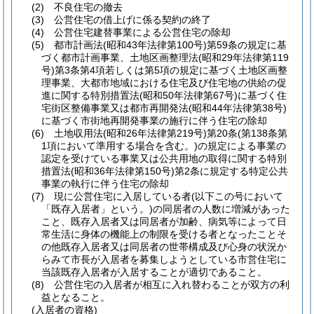
(2)
不良住宅の撤去
(3)
公営住宅の借上げに係る契約の終了
(4)
公営住宅建替事業による公営住宅の除却
(5)
都市計画法
(昭和43年法律第100号)
第59条の規定に基
づく都市計画事業、土地区画整理法
(昭和29年法律第119
号)
第3条第4項若しくは第5項の規定に基づく土地区画整
理事業、大都市地域における住宅及び住宅地の供給の促
進に関する特別措置法
(昭和50年法律第67号)
に基づく住
宅街区整備事業又は都市再開発法
(昭和44年法律第38号)
に基づく市街地再開発事業の施行に伴う住宅の除却
(6)
土地収用法
(昭和26年法律第219号)
第20条
(第138条第
1項において準用する場合を含む。)
の規定による事業の
認定を受けている事業又は公共用地の取得に関する特別
措置法
(昭和36年法律第150号)
第2条に規定する特定公共
事業の執行に伴う住宅の除却
(7)
現に公営住宅に入居している者
(以下この号において
「既存入居者」という。)
の同居者の人数に増減があった
こと、既存入居者又は同居者が加齢、病気等によって日
常生活に身体の機能上の制限を受ける者となったことそ
の他既存入居者又は同居者の世帯構成及び心身の状況か
らみて市長が入居者を募集しようとしている市営住宅に
当該既存入居者が入居することが適切であること。
(8)
公営住宅の入居者が相互に入れ替わることが双方の利
益となること。
(入居者の資格)