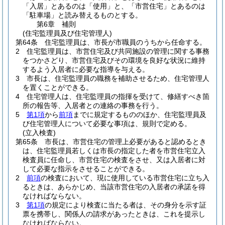
「入居」とあるのは「使用」と、「市営住宅」とあるのは
「駐車場」と読み替えるものとする。
第6章
補則
(住宅監理員及び住宅管理人)
第64条
住宅監理員は、市長が市職員のうちから任命する。
2
住宅監理員は、市営住宅及び共同施設の管理に関する事務
をつかさどり、市営住宅及びその環境を良好な状況に維持
するよう入居者に必要な指導を与える。
3
市長は、住宅監理員の職務を補助させるため、住宅管理人
を置くことができる。
4
住宅管理人は、住宅監理員の指揮を受けて、修繕すべき箇
所の報告等、入居者との連絡の事務を行う。
5
第1項
から
前項
までに規定するもののほか、住宅監理員及
び住宅管理人について必要な事項は、規則で定める。
(立入検査)
第65条
市長は、市営住宅の管理上必要があると認めるとき
は、住宅監理員若しくは市長の指定した者を市営住宅立入
検査員に任命し、市営住宅の検査をさせ、又は入居者に対
して必要な指示をさせることができる。
2
前項
の検査において、現に使用している市営住宅に立ち入
るときは、あらかじめ、当該市営住宅の入居者の承諾を得
なければならない。
3
第1項
の規定により検査に当たる者は、その身分を示す証
票を携帯し、関係人の請求があったときは、これを提示し
なければならない。