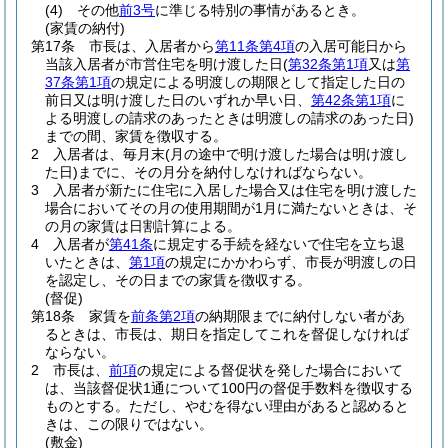
(4)
その他
前3号
に準じる特別の事情があるとき。
(家賃の納付)
第17条
市長は、入居者から
第11条第4項
の入居可能日から
当該入居者が市営住宅を明け渡した日
(
第32条第1項
又は
第
37条第1項
の規定による明渡しの期限として指定した日の
前日又は明け渡した日のいずれか早い日、
第42条第1項
に
よる明渡しの請求のあったときは明渡しの請求のあった日)
までの間、家賃を徴収する。
2
入居者は、毎月末
(月の途中で明け渡した場合は明け渡し
た日)
までに、その月分を納付しなければならない。
3
入居者が新たに住宅に入居した場合又は住宅を明け渡した
場合においてその月の使用期間が1月に満たないときは、そ
の月の家賃は日割計算による。
4
入居者が
第41条
に規定する手続を経ないで住宅を立ち退
いたときは、
第1項
の規定にかかわらず、市長が明渡しの日
を認定し、その日までの家賃を徴収する。
(督促)
第18条
家賃を
前条第2項
の納期限までに納付しない者があ
るときは、市長は、期日を指定してこれを督促しなければ
ならない。
2
市長は、
前項
の規定による督促状を発した場合において
は、当該督促状1通について100円の督促手数料を徴収する
ものとする。
ただし、やむを得ない理由があると認めると
きは、この限りではない。
(敷金)