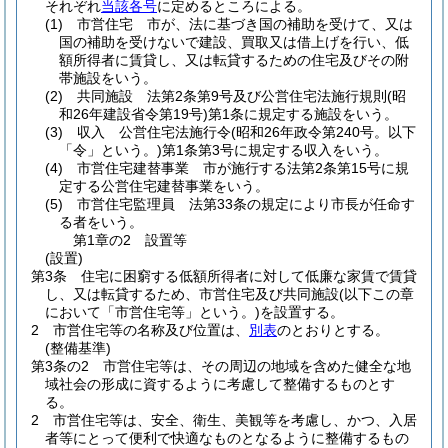
それぞれ
当該各号
に定めるところによる。
(1)
市営住宅 市が、法に基づき国の補助を受けて、又は
国の補助を受けないで建設、買取又は借上げを行い、低
額所得者に賃貸し、又は転貸するための住宅及びその附
帯施設をいう。
(2)
共同施設 法第2条第9号及び公営住宅法施行規則
(昭
和26年建設省令第19号)
第1条に規定する施設をいう。
(3)
収入 公営住宅法施行令
(昭和26年政令第240号。以下
「令」という。)
第1条第3号に規定する収入をいう。
(4)
市営住宅建替事業 市が施行する法第2条第15号に規
定する公営住宅建替事業をいう。
(5)
市営住宅監理員 法第33条の規定により市長が任命す
る者をいう。
第1章の2
設置等
(設置)
第3条
住宅に困窮する低額所得者に対して低廉な家賃で賃貸
し、又は転貸するため、市営住宅及び共同施設
(以下この章
において「市営住宅等」という。)
を設置する。
2
市営住宅等の名称及び位置は、
別表
のとおりとする。
(整備基準)
第3条の2
市営住宅等は、その周辺の地域を含めた健全な地
域社会の形成に資するように考慮して整備するものとす
る。
2
市営住宅等は、安全、衛生、美観等を考慮し、かつ、入居
者等にとって便利で快適なものとなるように整備するもの