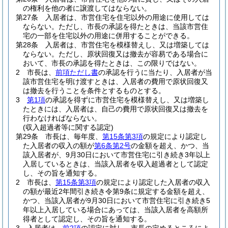
の権利を他の者に譲渡してはならない。
第27条
入居者は、市営住宅を住宅以外の用途に使用しては
ならない。
ただし、市長の承認を得たときは、当該市営住
宅の一部を住宅以外の用途に併用することができる。
第28条
入居者は、市営住宅を模様替えし、又は増築しては
ならない。
ただし、原状回復又は撤去が容易である場合に
おいて、市長の承認を得たときは、この限りではない。
2
市長は、
前項ただし書
の承認を行うに当たり、入居者が当
該市営住宅を明け渡すときは、入居者の費用で原状回復又
は撤去を行うことを条件とするものとする。
3
第1項
の承認を得ずに市営住宅を模様替えし、又は増築し
たときには、入居者は、自己の費用で原状回復又は撤去を
行わなければならない。
(収入超過者等に関する認定)
第29条
市長は、毎年度、
第15条第3項
の規定により認定し
た入居者の収入の額が
第6条第2号
の金額を超え、かつ、当
該入居者が、9月30日において市営住宅に引き続き3年以上
入居しているときは、当該入居者を収入超過者として認定
し、その旨を通知する。
2
市長は、
第15条第3項
の規定により認定した入居者の収入
の額が最近2年間引き続き令第9条に規定する金額を超え、
かつ、当該入居者が9月30日において市営住宅に引き続き5
年以上入居している場合にあっては、当該入居者を高額所
得者として認定し、その旨を通知する。