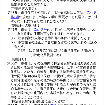
いる社会福祉法人等に対して、当該市営住宅の使用状況を
報告させることができる。
(申請内容の変更)
第48条
市営住宅を使用している社会福祉法人等は、
第44条
第1項
の規定による申請の内容に変更が生じた場合には、速
やかに市長に報告しなければならない。
(使用許可の取消し)
第49条
市長は、
次の各号
のいずれかに該当する場合におい
て、市営住宅の使用許可を取り消すことができる。
(1)
社会福祉法人等が使用許可の条件に違反したとき。
(2)
市営住宅の適正かつ合理的な管理に支障があると認め
るとき。
第4章
法第45条第2項に基づく市営住宅の活用(みな
し特定公共賃貸住宅)
(使用許可)
第50条
市長は、その区域内に特定優良賃貸住宅の供給の促
進に関する法律
(平成5年法律第52号。以下「特定優良賃貸
住宅法」という。)
第6条に規定する特定優良賃貸住宅その
他の同法第3条第4号イ又はロに掲げる者の居住の用に供す
る賃貸住宅の不足その他の特別の事由により市営住宅を同
号イ又はロに掲げる者に使用させることが必要であると認
める場合において、市営住宅の適正かつ合理的な管理に著
しい支障のない範囲内で、当該市営住宅をこれらの者に使
用させることができる。
(特定優良賃貸住宅制度に基づく管理)