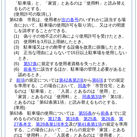
「駐車場」と、「家賃」とあるのは「使用料」と読み替え
るものとする。
(使用許可の取消し)
第62条
市長は、使用者が
次の各号
のいずれかに該当する場
合において、駐車場の使用許可を取り消し、又はその明渡
しを請求することができる。
(1)
偽りその他不正の行為により使用許可を受けたとき。
(2)
使用料を3月以上滞納したとき。
(3)
駐車場又はその附帯する設備を故意に損傷したとき。
(4)
正当な理由によらないで15日以上駐車場を使用しない
とき。
(5)
第57条
に規定する使用者資格を失ったとき。
(6)
前各号
に該当するほか、駐車場の管理上必要があると
認めるとき。
2
前項
の規定については
第42条第2項
から
第6項
までの規定
を準用する。
この場合において、
同条
中「市営住宅」とあ
るのは「駐車場」と、「入居」とあるのは「使用」と、
「家賃」とあるのは「使用料」と、
同条第3項
中「第1項」
とあるのは「第62条第1項」と読み替えるものとする。
(準用)
第63条
駐車場の使用については、
第55条
から
前条
までに定
めるもののほか、
第17条
、
第18条
、
第25条
、
第26条
、
第
27条本文
、
第28条第1項本文
及び
第41条第1項
の規定を準用
する。
この場合において、これらの規定中「家賃」とある
のは「使用料」と、「入居者」とあるのは「使用者」と、