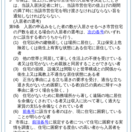
3
市長は、借上げに係る市営住宅の入居者を決定したとき
は、当該入居決定者に対し、当該市営住宅の借上げの期間
の満了時に当該市営住宅を明け渡さなければならない旨を
通知しなければならない。
(入居者の選考)
第9条
入居の申込みをした者の数が入居させるべき市営住宅
の戸数を超える場合の入居者の選考は、
次の各号
のいずれ
かに該当する者のうちから行う。
(1)
住宅以外の建物若しくは場所に居住し、又は保安上危
険若しくは衛生上有害な状態にある住宅に居住している
者
(2)
他の世帯と同居して著しく生活上の不便を受けている
者又は住宅がないため親族と同居することができない者
(3)
住宅の規模、設備又は間取りと世帯構成との関係から
衛生上又は風教上不適当な居住状態にある者
(4)
正当な事由による立ち退きの要求を受け、適当な立ち
退き先がないため困窮している者
(自己の責めに帰すべき
事由に基づく場合を除く。)
(5)
住宅がないために勤務場所から著しく遠隔の地に居住
を余儀なくされている者又は収入に比べて著しく過大な
家賃の支払を余儀なくされている者
(6)
前各号
に該当する者のほか、現に住宅に困窮している
ことが明らかな者
2
市長は、
前項各号
に規定する者について住宅に困窮する実
情を調査し、住宅に困窮する度合いの高い者から入居者を