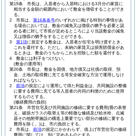
第19条
市長は、入居者から入居時における3月分の家賃に
相当する金額の範囲内において敷金を徴収することができ
る。
2
市長は、
第16条各号
のいずれかに掲げる特別の事情があ
る場合においては、敷金の減免又は徴収の猶予を必要と認
める者に対して市長が定めるところにより当該敷金の減免
又は徴収の猶予をすることができる。
3
第1項
に規定する敷金は、入居者が住宅を明け渡すとき、
これを還付する。
ただし、未納の家賃又は損害賠償金があ
るときは、敷金のうちからこれを控除した額を還付する。
4
敷金には利子をつけない。
(敷金の運用等)
第20条
市長は、敷金を国債、地方債又は社債の取得、預
金、土地の取得費に充てる等安全確実な方法で運用しなけ
ればならない。
2
前項
の規定により運用して得た利益金は、共同施設の整備
に要する費用に充てる等入居者の共同の利便のために使用
するものとする。
(修繕費用の負担)
第21条
市営住宅及び共同施設の修繕に要する費用
(畳の表替
え、破損ガラスの取替え等の軽微な修繕及び給水栓、点滅
器その他附帯施設の構造上重要でない部分の修繕に要する
費用を除く。)
は、市の負担とする。
2
市長は、
前項
の規定にかかわらず、借上げ市営住宅の修繕
費用に関しては、別に定めるものとする。