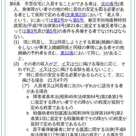
第6条
市営住宅に入居することができる者は、
次の各号
(老
人、身体障がい者その他の特に居住の安定を図る必要があ
る者として規則で定める者
(
次条第2項
において「老人等」
という。)
にあっては
第2号
から
第5号
、被災市街地復興特別
措置法
(平成7年法律第14号)
第21条に規定する被災者等にあ
っては
第3号
及び
第5号
)
の条件を具備する者でなければなら
ない。
(1)
現に同居し、又は同居しようとする親族
(婚姻の届出
をしないが事実上婚姻関係と同様の事情にある者その他
婚姻の予約者を含む。
第12条
において同じ。)
があるこ
と。
(2)
その者の収入が
ア
、
イ
又は
ウ
に掲げる場合に応じ、そ
れぞれ
ア
、
イ
又は
ウ
に掲げる金額を超えないこと。
ア
特に居住の安定を図る必要があるものとして、次に
掲げる場合 21万4千円
(ア)
入居者又は同居者に次のいずれかに該当する者
がある場合
a
障害者基本法
(昭和45年法律第84号)
第2条第1号
に規定する障がい者でその障がいの程度が規則で
定める程度であるもの
b
戦傷病者特別援護法
(昭和38年法律第168号)
第2
条第1項に規定する戦傷病者でその障がいの程度が
規則で定める程度であるもの
c
原子爆弾被爆者に対する援護に関する法律
(平成6
年法律第117号)
第11条第1項の規定による厚生労