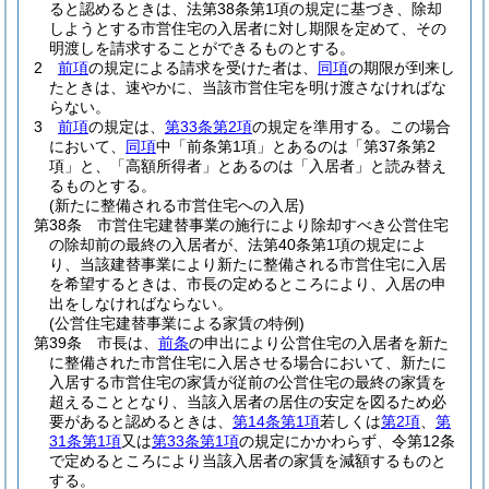
ると認めるときは、法第38条第1項の規定に基づき、除却
しようとする市営住宅の入居者に対し期限を定めて、その
明渡しを請求することができるものとする。
2
前項
の規定による請求を受けた者は、
同項
の期限が到来し
たときは、速やかに、当該市営住宅を明け渡さなければな
らない。
3
前項
の規定は、
第33条第2項
の規定を準用する。
この場合
において、
同項
中「前条第1項」とあるのは「第37条第2
項」と、「高額所得者」とあるのは「入居者」と読み替え
るものとする。
(新たに整備される市営住宅への入居)
第38条
市営住宅建替事業の施行により除却すべき公営住宅
の除却前の最終の入居者が、法第40条第1項の規定によ
り、当該建替事業により新たに整備される市営住宅に入居
を希望するときは、市長の定めるところにより、入居の申
出をしなければならない。
(公営住宅建替事業による家賃の特例)
第39条
市長は、
前条
の申出により公営住宅の入居者を新た
に整備された市営住宅に入居させる場合において、新たに
入居する市営住宅の家賃が従前の公営住宅の最終の家賃を
超えることとなり、当該入居者の居住の安定を図るため必
要があると認めるときは、
第14条第1項
若しくは
第2項
、
第
31条第1項
又は
第33条第1項
の規定にかかわらず、令第12条
で定めるところにより当該入居者の家賃を減額するものと
する。