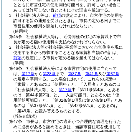
とともに市営住宅の使用開始可能日を、許可しない場合に
あっては許可しない旨とともにその理由を通知する。
3
社会福祉法人等は、
前項
の規定により、市営住宅の使用を
許可する旨の通知を受けたときは、市長の定める日までに
市営住宅の使用を開始しなければならない。
(使用料)
第45条
社会福祉法人等は、近傍同種の住宅の家賃以下で市
長が定める額の使用料を支払わなければならない。
2
社会福祉法人等が社会福祉事業等において市営住宅を現に
使用する者から徴収することとなる家賃相当額の合計は、
前項
の規定による市長が定める額を超えてはならない。
(準用)
第46条
社会福祉法人等による市営住宅の使用に当たって
は、
第17条
から
第28条
まで、
第37条
、
第41条
及び
第67条
の規定を準用する。
この場合において、これらの規定中
「家賃」とあるのは「使用料」と、「入居者」とあるのは
「社会福祉法人等」と、
第17条
中「第11条第4項」とある
のは「第44条第2項」と、「入居可能日」とあるのは「使
用開始可能日」と、「第32条第1項又は第37条第1項」とあ
るのは「第37条第1項」と、「第42条第1項」とあるのは
「第49条」と読み替えるものとする。
(報告の請求)
第47条
市長は、市営住宅の適正かつ合理的な管理を行うた
めに必要があると認めるときは、当該市営住宅を使用して