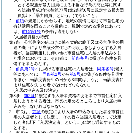
とする親族が暴力団員による不当な行為の防止等に関す
る法律
(平成3年法律第77号)
第2条第6号に規定する暴力団
員
(以下「暴力団員」という。)
でないこと。
2
前項
の規定にかかわらず、地域の実情に応じて市営住宅の
有効活用を図ることを目的に、規則で定める場合にあって
は、
前項第1号
の条件は適用しない。
(入居者資格の特例)
第7条
公営住宅の借上げに係る契約の終了又は公営住宅の用
途の廃止により当該公営住宅の明渡しをしようとする入居
者が、当該明渡しに伴い他の市営住宅に入居の申込みをし
た場合においては、その者は、
前条各号
に掲げる条件を具
備する者とみなす。
2
前条第2号イ
に掲げる市営住宅の入居者は、
同条各号
(老人
等にあっては、
同条第2号
から
第5号
)
に掲げる条件を具備す
るほか、当該災害発生の日から3年間は、なお、当該災害に
より住宅を失った者でなければならない。
(入居の申込み及び決定)
第8条
前2条
に規定する入居者資格のある者で市営住宅に入
居しようとする者は、市長の定めるところにより入居の申
込みをしなければならない。
2
市長は、
前項
の規定により入居の申込みをした者を市営住
宅の入居者として決定し、その旨を当該入居者として決定
した者
(以下「入居決定者」という。)
に対し通知するもの
とする。