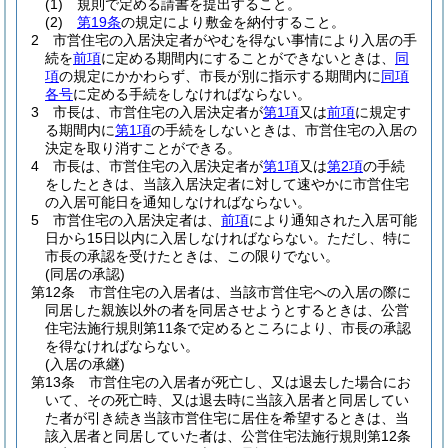
(1)
規則で定める請書を提出すること。
(2)
第19条
の規定により敷金を納付すること。
2
市営住宅の入居決定者がやむを得ない事情により入居の手
続を
前項
に定める期間内にすることができないときは、
同
項
の規定にかかわらず、市長が別に指示する期間内に
同項
各号
に定める手続をしなければならない。
3
市長は、市営住宅の入居決定者が
第1項
又は
前項
に規定す
る期間内に
第1項
の手続をしないときは、市営住宅の入居の
決定を取り消すことができる。
4
市長は、市営住宅の入居決定者が
第1項
又は
第2項
の手続
をしたときは、当該入居決定者に対して速やかに市営住宅
の入居可能日を通知しなければならない。
5
市営住宅の入居決定者は、
前項
により通知された入居可能
日から15日以内に入居しなければならない。
ただし、特に
市長の承認を受けたときは、この限りでない。
(同居の承認)
第12条
市営住宅の入居者は、当該市営住宅への入居の際に
同居した親族以外の者を同居させようとするときは、公営
住宅法施行規則第11条で定めるところにより、市長の承認
を得なければならない。
(入居の承継)
第13条
市営住宅の入居者が死亡し、又は退去した場合にお
いて、その死亡時、又は退去時に当該入居者と同居してい
た者が引き続き当該市営住宅に居住を希望するときは、当
該入居者と同居していた者は、公営住宅法施行規則第12条