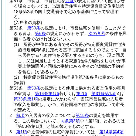
第51条
市長は、市営住宅を
前条
の規定に基づいて使用させ
る場合にあっては、当該市営住宅を特定優良賃貸住宅法第
18条第2項の国土交通省令で定める基準に従って管理す
る。
(入居者の資格)
第52条
第50条
の規定により、市営住宅を使用することがで
きる者は、
第6条
の規定にかかわらず、
次の各号
の条件を具
備する者でなければならない。
(1)
所得が中位にある者でその所得が特定優良賃貸住宅法
施行規則第6条に定める基準に該当するものであって、自
ら居住するため住宅を必要とするもののうち、現に同居
し、又は同居しようとする親族
(婚姻の届出をしないが事
実上婚姻関係と同様の事情にある者その他婚姻の予約者
を含む。)
があるもの
(2)
特定優良賃貸住宅法施行規則第7条各号に定めるもの
(家賃)
第53条
第50条
の規定による使用に供される市営住宅の毎月
の家賃は、
第14条第1項
若しくは
第2項
、
第31条第1項
又は
第33条第1項
の規定にかかわらず、当該市営住宅の入居者
の収入を勘案し、かつ、近傍同種の住宅の家賃以下で市長
が定める。
2
前項
の入居者の収入については
第15条
の規定を準用す
る。
この場合において、
同条第3項
中「第1項」とあるのは
「第53条第1項」と読み替えるものとする。
3
第1項
の近傍同種の住宅の家賃については、
第14条第4項