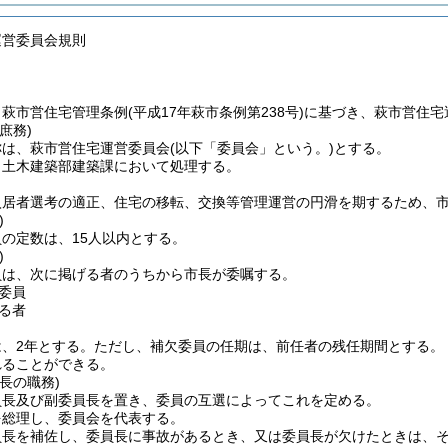
運営委員会規則
、萩市営住宅管理条例
(平成17年萩市条例第238号)
に基づき、萩市営住宅
庶務)
称は、萩市営住宅運営委員会
(以下「委員会」という。)
とする。
、土木建築部建築課において処理する。
入居者選考の適正、住宅の移転、交換等管理運営の円滑を期するため、
)
の定数は、15人以内とする。
)
員は、次に掲げる者のうちから市長が委嘱する。
委員
る者
、2年とする。
ただし、補欠委員の任期は、前任者の残任期間とする。
れることができる。
長の職務)
員長及び副委員長を置き、委員の互選によってこれを定める。
を総理し、委員会を代表する。
員長を補佐し、委員長に事故があるとき、又は委員長が欠けたときは、