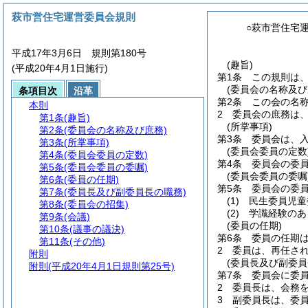
萩市営住宅運営委員会規則
○萩市営住宅
平成17年3月6日 規則第180号
(趣旨)
(平成20年4月1日施行)
第1条
この規則は
(委員会の名称及び
条項目次
沿革
第2条
この会の名
本則
2
委員会の庶務は
第1条
(趣旨)
(所掌事項)
第2条
(委員会の名称及び庶務)
第3条
委員会は、
第3条
(所掌事項)
(委員会委員の定数
第4条
(委員会委員の定数)
第4条
委員会の委員
第5条
(委員会委員の委嘱)
(委員会委員の委嘱
第6条
(委員の任期)
第5条
委員会の委
第7条
(委員長及び副委員長の職務)
(1)
民生委員児童
第8条
(委員会の招集)
(2)
学識経験のあ
第9条
(会議)
(委員の任期)
第10条
(議事の議決)
第6条
委員の任期は
第11条
(その他)
2
委員は、再任さ
附則
(委員長及び副委員
附則
(平成20年4月1日規則第25号)
第7条
委員会に委
2
委員長は、会務
3
副委員長は、委