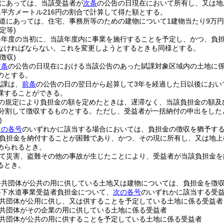
にあっては、当該受益者が
次条
の公告の日現在において所有し、又は地
1平方メートル216円の割合で計算して得た額とする。
道にあっては、住宅、事務所等のための建物について1建物当たり9万円
定等)
毎年度の当初に、当該年度内に事業を施行することを予定し、かつ、負
なければならない。
これを変更しようとするときも同様とする。
徴収)
前条
の公告の日現在における当該公告のあった賦課対象区域内の土地に
のとする。
賦課は、
前条
の公告の日の翌日から起算して3年を経過した日以後におい
課することができる。
の規定により負担金の額を定めたときは、遅滞なく、当該負担金の額及
分割して徴収するものとする。
ただし、受益者が一括納付の申出をした
)
次の各号
のいずれかに該当する場合においては、負担金の徴収を猶予す
負担金を納付することが困難であり、かつ、その現に所有し、又は地上
められるとき。
て災害、盗難その他の事故が生じたことにより、受益者が当該負担金を
るとき。
公共団体が公共の用に供している土地又は建物については、負担金を徴
共下水道事業受益者負担金について、
次の各号
のいずれかに該当する受
共団体が公用に供し、又は供することを予定している土地に係る受益者
共団体がその企業の用に供している土地に係る受益者
共団体が公共の用に供することを予定している土地に係る受益者