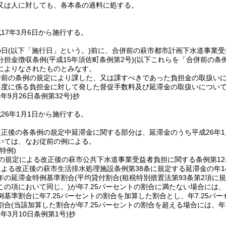
又は人に対しても、各本条の過料に処する。
17年3月6日から施行する。
の日
(以下「施行日」という。)
前に、合併前の萩市都市計画下水道事業受
分担金徴収条例
(平成15年須佐町条例第2号)
(以下これらを「合併前の条
によりなされたものとみなす。
併前の条例の規定により課した、又は課すべきであった負担金の取扱い
年度に係る負担金に対して発した督促手数料及び延滞金の取扱いについ
5年9月26日
条例第32号)
抄
26年1月1日から施行する。
正後の各条例の規定中延滞金に関する部分は、延滞金のうち平成26年
いては、なお従前の例による。
特例)
の規定による改正後の萩市公共下水道事業受益者負担に関する条例第12
よる改正後の萩市生活排水処理施設条例第38条に規定する延滞金の年14
年の延滞金特例基準割合
(平均貸付割合
(租税特別措置法第93条第2項に
この項において同じ。)
が年7.25パーセントの割合に満たない場合には
例基準割合に年7.25パーセントの割合を加算した割合とし、年7.25パ
割合
(当該加算した割合が年7.25パーセントの割合を超える場合には、年7
9年3月10日
条例第1号)
抄