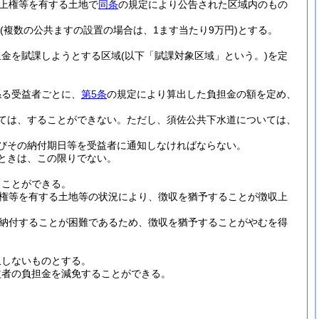
上権等を有する土地で
同条
の規定により公告された区域内のもの
(複数の公共ますの設置の場合は、1ます当たり9万円)
とする。
担金を賦課しようとする区域
(以下「賦課対象区域」という。)
を定
係る受益者ごとに、
第5条
の規定により算出した負担金の額を定め、
ては、することができない。
ただし、須佐公共下水道については、
びその納付期日等を受益者に通知しなければならない。
ときは、この限りでない。
ることができる。
権等を有する土地等の状況により、徴収を猶予することが徴収上
納付することが困難であるため、徴収を猶予することがやむを得
収しないものとする。
益者の負担金を減免することができる。