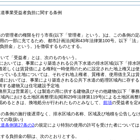
水道事業受益者負担に関する条例
業の管理者の権限を行う市長
(以下「管理者」という。)
は、この条例の定
用の一部に充てるため、都市計画法
(昭和43年法律第100号。以下「法
「負担金」という。)
を徴収するものとする。
おいて「受益者」とは、次のものをいう。
においては、事業により築造される公共下水道の排水区域
(以下「排水
借若しくは賃貸借による権利
(一時使用のために設定された地上権又は
っている土地については、それぞれ地上権者、質権者、使用借主又は賃
道においては、事業により築造される公共下水道の処理区域内に存する
供する建物又は住宅建設予定地
務所又は営業若しくは製造の用に供する建物及びその他建物
(以下「事
区域内における土地区画整理法
(昭和29年法律第119号)
による土地区画整
認めるときは、換地処分が行われたものとみなして、
前項
の受益者を定
この条例の施行後遅滞なく、排水区域の名称、区域及び地積を公告しな
ての取扱い)
道条例第27条の2
の規定により特別の使用の許可を受けた者については
担する負担金の額は、次のとおりとする。