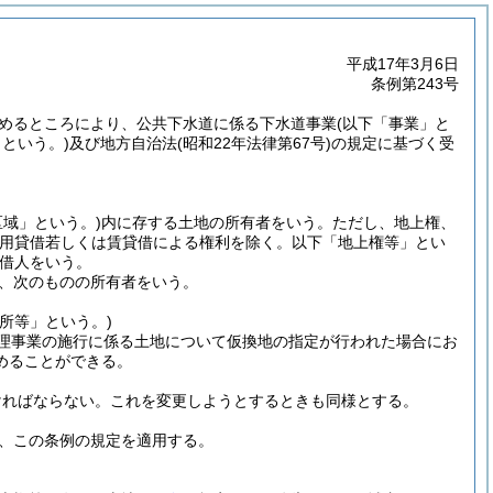
平成17年3月6日
条例第243号
めるところにより、公共下水道に係る下水道事業
(以下「事業」と
」という。)
及び地方自治法
(昭和22年法律第67号)
の規定に基づく受
区域」という。)
内に存する土地の所有者をいう。
ただし、地上権、
使用貸借若しくは賃貸借による権利を除く。以下「地上権等」とい
借人をいう。
、次のものの所有者をいう。
務所等」という。)
理事業の施行に係る土地について仮換地の指定が行われた場合にお
めることができる。
ければならない。
これを変更しようとするときも同様とする。
、この条例の規定を適用する。