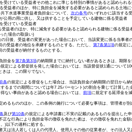
を受けている受益者その他これに準じる特別の事情があると認められる
る受益者のほか、特に負担金を減免する必要があると認められる土地に
公共下水道事業受益者負担金について、
次の各号
のいずれかに該当する
が公用の用に供し、又は供することを予定している建物に係る受益者
を受けている受益者
る受益者のほか、特に減免する必要があると認められる建物に係る受益
った場合の取扱い)
告の日後、受益者の変更があった場合において、当該変更に係る当事者
前の受益者の地位を承継するものとする。
ただし、
第7条第1項
の規定に
前の受益者が納付するものとする。
負担金を
第7条第3項
の納期限までに納付しない者があるときは、期限を
の規定による督促状を発した場合においては、当該督促状1通について1
ときは、この限りでない。
前条
の規定による督促をした場合は、当該負担金の納期限の翌日から納付
するまでの期間については年7.25パーセント)
の割合を乗じて計算した
を得ない事由があると認める場合においては、
前項
に規定する延滞金を
定めるもののほか、この条例の施行について必要な事項は、管理者が別
条
及び
第10条
の規定による申請書に不実の記載のあるものを提出した申
不正な行為により負担金等の徴収を免れた者は、その徴収を免れた金額
。)
以下の過料に処する。
者又は法人若しくは人の代理人、使用人その他の従業者が、その法人又