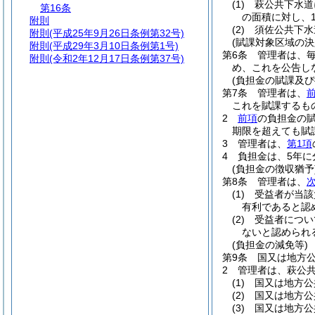
(1)
萩公共下水道
第16条
の面積に対し、
附則
(2)
須佐公共下水
附則
(平成25年9月26日条例第32号)
(賦課対象区域の決
附則
(平成29年3月10日条例第1号)
第6条
管理者は、
附則
(令和2年12月17日条例第37号)
め、これを公告し
(負担金の賦課及び
第7条
管理者は、
これを賦課するも
2
前項
の負担金の
期限を超えても賦
3
管理者は、
第1項
4
負担金は、5年に
(負担金の徴収猶予
第8条
管理者は、
(1)
受益者が当該
有利であると認
(2)
受益者につい
ないと認められ
(負担金の減免等)
第9条
国又は地方
2
管理者は、萩公
(1)
国又は地方公
(2)
国又は地方公
(3)
国又は地方公