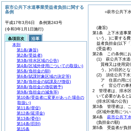
萩市公共下水道事業受益者負担に関する
条例
○萩市公共下
平成17年3月6日 条例第243号
(趣旨)
(令和3年1月1日施行)
第1条
上下水道事
いう。)
に要する費
条項目次
沿革
益者負担金
(以下
本則
(受益者)
第1条
(趣旨)
第2条
この条例に
第2条
(受益者)
(1)
萩公共下水道
第3条
(排水区域の公告)
質権又は使用貸
第4条
(区域外使用についての取扱い)
う。)
の目的とな
第5条
(負担金の額)
(2)
須佐公共下水
第6条
(賦課対象区域の決定等)
ア
住居の用に
第7条
(負担金の賦課及び徴収)
イ
官公庁の事
第8条
(負担金の徴収猶予)
2
管理者は、排水
第9条
(負担金の減免等)
いて必要があると
第10条
(受益者に変更があった場合の
(排水区域の公告)
取扱い)
第3条
管理者は、
第11条
(督促)
(区域外使用につい
第12条
(延滞金)
第4条
萩市公共下水
第13条
(委任)
(負担金の額)
第14条
(罰則)
第5条
受益者が負
第15条