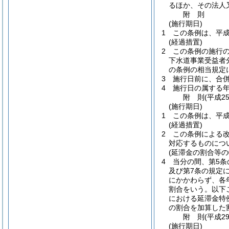
るほか、その法人
附
則
(施行期日)
1
この条例は、平成
(経過措置)
2
この条例の施行
下水道事業受益者
の条例の相当規定
3
施行日前に、合
4
施行日の属する
附
則
(平成2
(施行期日)
1
この条例は、平成
(経過措置)
2
この条例による改
対応するものにつ
(延滞金の割合等の
4
当分の間、第5条
及び第7条の規定に
にかかわらず、各
割合をいう。以下
における延滞金特
の割合を加算した
附
則
(平成2
(施行期日)