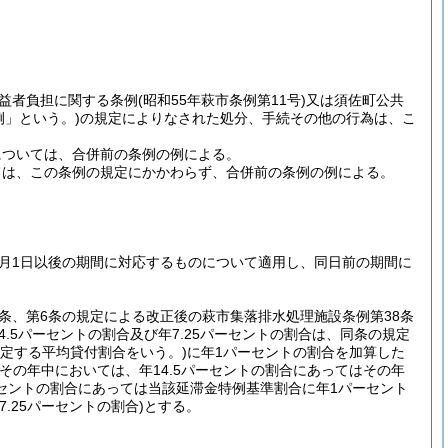
益者負担に関する条例
(昭和55年萩市条例第11号)
又は須佐町公共
例」という。)
の規定によりなされた処分、手続その他の行為は、こ
については、合併前の条例の例による。
ては、この条例の規定にかかわらず、合併前の条例の例による。
1月1日以後の期間に対応するものについて適用し、同日前の期間に
条、第6条の規定による改正後の萩市集落排水処理施設条例第38条
.5パーセントの割合及び年7.25パーセントの割合は、同条の規定
規定する平均貸付割合をいう。)
に年1パーセントの割合を加算した
、その年中においては、年14.5パーセントの割合にあってはその年
ーセントの割合にあっては当該延滞金特例基準割合に年1パーセント
.25パーセントの割合)
とする。