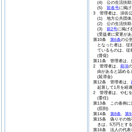
(4)
公の生活扶助
(5)
前各号
に掲げ
3
管理者は、須佐
(1)
地方公共団体
(2)
公の生活扶助
(3)
前2号
に掲げ
(受益者に変更があ
第10条
第6条
の公
となった者は、従
ているものは、従
(督促)
第11条
管理者は、
2
管理者は、
前項
由があると認める
(延滞金)
第12条
管理者は、
起算して1月を経過
2
管理者は、やむ
(委任)
第13条
この条例に
(罰則)
第14条
第8条
、
第9
第15条
偽りその他
きは、5万円とする
第16条
法人の代表