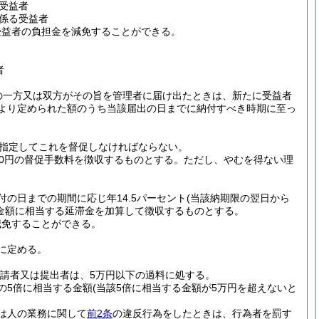
受益者
係る受益者
受益者の負担金を減免することができる。
者
の一方又は双方がその旨を管理者に届け出たときは、新たに受益者
より定められた額のうち当該届出の日までに納付すべき時期に至っ
指定してこれを督促しなければならない。
00円の督促手数料を徴収するものとする。
ただし、やむを得ない理
の日までの期間に応じ年14.5パーセント
(当該納期限の翌日から
金額に相当する延滞金を加算して徴収するものとする。
減免することができる。
に定める。
請者又は提出者は、5万円以下の過料に処する。
の5倍に相当する金額
(当該5倍に相当する金額が5万円を超えないと
は人の業務に関して
前2条
の違反行為をしたときは、行為者を罰す