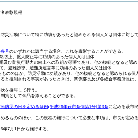
労者表彰規程
、防災活動について特に功績があったと認められる個人又は団体に対し
の各号
のいずれかに該当する場合、これを表彰することができる。
然防止、拡大防止等に功績のあった個人又は団体
揚及び防災行動力の向上への取組が顕著であり、他の模範となると認め
て、避難誘導、避難所運営等に功績のあった個人又は団体
るもののほか、防災活動に功績があり、他の模範となると認められる個
すると推測される事実があったときは、関係部長及び各総合事務所長は
彰状を授与して行う。
、副賞として金品を添えることができる。
市民防災の日を定める条例
(平成26年萩市条例第1号)
第3条
に定める萩市
定めるもののほか、この規程の施行について必要な事項は、市長が定め
6年7月1日から施行する。