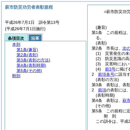
萩市防災功労者表彰規程
○萩市防災功
平成26年7月1日 訓令第13号
(趣旨)
(平成26年7月1日施行)
第1条
この規程は
る。
条項目次
沿革
(表彰)
本則
第2条
市長は、
次
第1条
(趣旨)
(1)
災害発生の未
第2条
(表彰)
(2)
防災意識の高
第3条
(表彰の方法)
(3)
災害時におい
第4条
(表彰時期)
(4)
前3号
に掲げ
第5条
(その他)
2
前項各号
に該当
附則
(表彰の方法)
第3条
表彰は、表
2
前項
の表彰には
(表彰時期)
第4条
表彰は、
萩
(その他)
第5条
この規程に
附
則
この訓令は、平成2