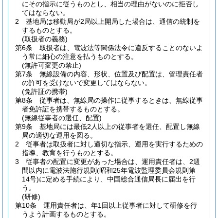
にその指示に従うものとし、相当の理由がないのに拒否し
てはならない。
2
基地局は移動局が2局以上開局した場合は、通信の統制を
するものとする。
(取扱者の義務)
第6条
取扱者は、電波法等関係法令に違反することのないよ
う常に細心の注意を払うものとする。
(無許可変更の禁止)
第7条
無線設備の内容、形状、位置及び配置は、管理責任者
の許可を受けないで変更してはならない。
(免許証の携帯)
第8条
従事者は、無線局の操作に従事するときは、無線従事
者免許証を携帯するものとする。
(無線従事者の選任、配置)
第9条
基地局には最低2人以上の従事者を選任、配置し無線
局の適切な運用を図る。
2
従事者は取扱者に対し適切な指示、運用を実行するための
指導、教育を行うものとする。
3
従事者の配置に変更があった場合は、運用責任者は、2週
間以内に電波法施行規則
(昭和25年電波監理委員会規則第
14号)
に定める手続により、中国総合通信局長に届出を行
う。
(研修)
第10条
運用責任者は、年1回以上従事者に対して研修を行
うよう計画するものとする。