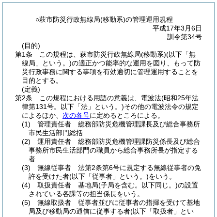
○萩市防災行政無線局(移動系)の管理運用規程
平成17年3月6日
訓令第34号
(目的)
第1条
この規程は、萩市防災行政無線局
(移動系)
(以下「無
線局」という。)
の適正かつ能率的な運用を図り、もって防
災行政事務に関する事項を有効適切に管理運用することを
目的とする。
(定義)
第2条
この規程における用語の意義は、電波法
(昭和25年法
律第131号。以下「法」という。)
その他の電波法令の規定
によるほか、
次の各号
に定めるところによる。
(1)
管理責任者 総務部防災危機管理課長及び総合事務所
市民生活部門総括
(2)
運用責任者 総務部防災危機管理課防災係長及び総合
事務所市民生活部門の職員から総合事務所長が指定する
者
(3)
無線従事者 法第2条第6号に規定する無線従事者の免
許を受けた者
(以下「従事者」という。)
をいう。
(4)
取扱責任者 基地局
(子局を含む。以下同じ。)
の設置
されている各課等の担当係長をいう。
(5)
無線取扱者 従事者並びに従事者の指揮を受けて基地
局及び移動局の通信に従事する者
(以下「取扱者」とい