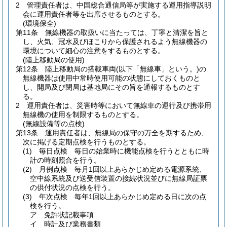
2
管理責任者は、中国総合通信局等が実施する運用指導説明
会に運用責任者等を出席させるものとする。
(環境保全)
第11条
無線機器の取扱いに当たっては、丁寧と清潔を旨と
し、火気、冠水及びほこりから保護されるよう無線機器の
環境について細心の注意をするものとする。
(陸上移動局の使用)
第12条
陸上移動局の搭載車両
(以下「無線車」という。)
の
無線機器は使用中常時使用可能の状態にしておくものと
し、開局及び閉局は基地局にその旨を通報するものとす
る。
2
運用責任者は、災害時等において無線車の運行及び携帯用
無線機の使用を制限するものとする。
(無線設備等の点検)
第13条
運用責任者は、無線局の保守の万全を期するため、
次に掲げる定期点検を行うものとする。
(1)
毎日点検 毎日の始業時に機能点検を行うとともに時
計の時刻照合を行う。
(2)
月例点検 毎月1回以上あらかじめ定める電源系統、
空中線系統及び送受信装置の接続状況並びに無線局証票
の供付状況の点検を行う。
(3)
年次点検 毎年1回以上あらかじめ定める日に次の点
検を行う。
ア
免許状記載事項
イ
時計及び業務書類