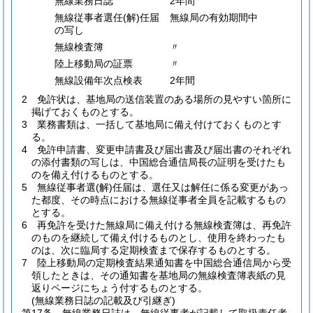
無線業務日誌
2年間
無線従事者選任
(解)
任届
無線局の有効期間中
の写し
無線検査簿
〃
陸上移動局の証票
〃
無線設備年次点検表
2年間
2
免許状は、基地局の送信装置のある場所の見やすい箇所に
掲げておくものとする。
3
業務書類は、一括して基地局に備え付けておくものとす
る。
4
免許申請書、変更申請書及び届出書及び届出書のそれぞれ
の添付書類の写しは、中国総合通信局長の証明を受けたも
のを備え付けるものとする。
5
無線従事者選
(解)
任届は、選任又は解任に係る変更があっ
た都度、その時点における無線従事者全員を記載するもの
とする。
6
再免許を受けた無線局に備え付ける無線検査簿は、再免許
のものを継続して備え付けるものとし、使用を終わったも
のは、次に臨局する定期検査まで保存するものとする。
7
陸上移動局の定期検査結果通知書を中国総合通信局から受
領したときは、その通知書を基地局の無線検査簿表紙の見
返りページにちょう付するものとする。
(無線業務日誌の記載及び引継ぎ)