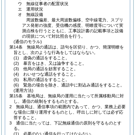
ウ
無線従事者の配置状況
エ
運用状況
オ
無線設備
周波数偏差、最大周波数偏移、空中線電力、スプリ
アス発射の強度、受信機の感度、明瞭度等について実
測点検を行うとともに、工事設計書の記載事項と設備
の現状について対比照合を行う。
(通信のモラル)
第14条
無線局の通話は、語句を区切り、かつ、簡潔明瞭を
旨とし、次のような行為をしてはならない。
(1)
虚偽の通話をすること。
(2)
暴言をはき、又は論争すること。
(3)
他局の通話を妨害すること。
(4)
わいせつな通話をすること。
(5)
私用の通話をすること。
(6)
緊急の場合を除き、通話中に割込み通話をすること。
(運用方法)
第15条
基地局は、無線局の運用に当たって所属移動局に対
し、通信の統制をするものとする。
2
無線局は、通信事項の範囲内であって、かつ、業務上必要
な場合に限り運用するものとし、呼出しに対しては必ず応
答すること。
3
通信に当たっては、下記無線通信の原則を守るものとす
る。
(1)
必要のない通信を行ってはならない。