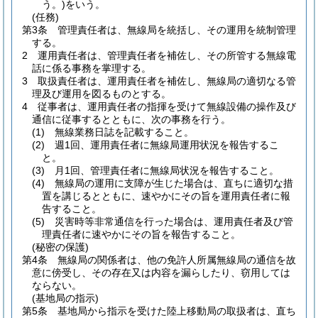
う。)
をいう。
(任務)
第3条
管理責任者は、無線局を統括し、その運用を統制管理
する。
2
運用責任者は、管理責任者を補佐し、その所管する無線電
話に係る事務を掌理する。
3
取扱責任者は、運用責任者を補佐し、無線局の適切なる管
理及び運用を図るものとする。
4
従事者は、運用責任者の指揮を受けて無線設備の操作及び
通信に従事するとともに、次の事務を行う。
(1)
無線業務日誌を記載すること。
(2)
週1回、運用責任者に無線局運用状況を報告するこ
と。
(3)
月1回、管理責任者に無線局状況を報告すること。
(4)
無線局の運用に支障が生じた場合は、直ちに適切な措
置を講じるとともに、速やかにその旨を運用責任者に報
告すること。
(5)
災害時等非常通信を行った場合は、運用責任者及び管
理責任者に速やかにその旨を報告すること。
(秘密の保護)
第4条
無線局の関係者は、他の免許人所属無線局の通信を故
意に傍受し、その存在又は内容を漏らしたり、窃用しては
ならない。
(基地局の指示)
第5条
基地局から指示を受けた陸上移動局の取扱者は、直ち