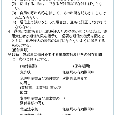
(2)
使用する用語は、できるだけ簡潔でなければならな
い。
(3)
自局の呼出名称を付して、その出所を明らかにしなけ
ればならない。
(4)
通信上で誤りを知った場合は、直ちに訂正しなければ
ならない。
4
通信が繁忙あるいは他免許人との混信が生じた場合は、運
用責任者が通信制限を指示し、必要な通信の復元を図ると
ともに、他免許人の通信の妨げにならないように留意する
ものとする。
(備付書類)
第16条
無線局に備付を要する業務書類及びその保存期間
は、次のとおりとする。
(備付書類)
(保存期間)
免許状
無線局の有効期間中
免許申請書及び添付書類
次期再免許まで
の写し
(事項書、工事設計書及び
図面)
変更申請書及び届出書の
〃
添付書類の写し
電波法令集
無線局の有効期間中