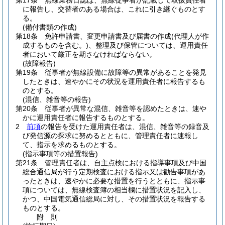
第17条
無線業務日誌は、無線従事者が記載して取扱責任者
に報告し、交替者のある場合は、これに引き継ぐものとす
る。
(備付書類の作成)
第18条
免許申請書、変更申請書及び届書の作成
(代理人が作
成するものを含む。)
、整理及び保管については、運用責任
者において厳正を期さなければならない。
(故障報告)
第19条
従事者が無線設備に故障等の異常があることを発見
したときは、速やかにその状況を運用責任者に報告するも
のとする。
(混信、雑音等の報告)
第20条
従事者が異常な混信、雑音等を認めたときは、速や
かに運用責任者に報告するものとする。
2
前項
の報告を受けた運用責任者は、混信、雑音等の録音及
び発信源の探求に努めるとともに、管理責任者に速報し
て、指示を求めるものとする。
(指示事項等の措置報告)
第21条
管理責任者は、自主点検における指導事項及び中国
総合通信局が行う定期検査における指示又は勧告事項があ
ったときは、速やかに必要な措置を行うとともに、指示事
項については、無線検査簿の相当欄に措置状況を記入し、
かつ、中国電気通信総局に対し、その措置状況を報告する
ものとする。
附
則