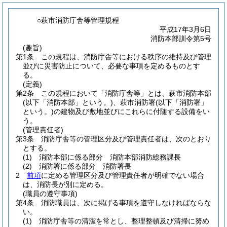
○萩市消防庁舎等管理規程
平成17年3月6日
消防本部訓令第5号
(趣旨)
第1条
この規程は、消防庁舎等における秩序の維持及び管理
並びに災害防止について、必要な事項を定めるものとす
る。
(定義)
第2条
この規程において「消防庁舎等」とは、萩市消防本部
(以下「消防本部」という。)
、萩市消防署
(以下「消防署」
という。)
の建物及び敷地並びにこれらに付随する設備をい
う。
(管理責任者)
第3条
消防庁舎等の管理区分及び管理責任者は、次のとおり
とする。
(1)
消防本部に係る部分 消防本部消防総務課長
(2)
消防署に係る部分 消防署長
2
前項
に定める管理区分及び管理責任者が明確でない場合
は、消防長が別に定める。
(職員の遵守事項)
第4条
消防職員は、次に掲げる事項を遵守しなければならな
い。
(1)
消防庁舎等の清潔を常とし、整理整頓及び清掃に努め