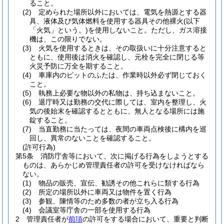
ること。
(2)
定められた場所以外においては、電気を熱源とする器
具、液体及び気体燃料を使用する器具その他裸火
(以下
「火気」という。)
を使用しないこと。
ただし、ガス溶接
機は、この限りでない。
(3)
火気を使用するときは、その取扱いに十分注意すると
ともに、使用後は消火を確認し、元栓を完全に閉じる等
火災予防に万全を期すること。
(4)
車庫内のピットのふたは、作業時以外必ず閉じておく
こと。
(5)
執務上必要な物以外の私物は、持ち込まないこと。
(6)
退庁時又は勤務の交代に際しては、室内を整理し、火
気の後始末を確認するとともに、無人となる場所には施
錠すること。
(7)
当直勤務に当たっては、夜間の車両点検後に構内を巡
回し、異常のないことを確認すること。
(許可行為)
第5条
消防庁舎等において、次に掲げる行為をしようとする
ものは、あらかじめ管理責任者の許可を受けなければなら
ない。
(1)
物品の販売、宣伝、勧誘その他これらに類する行為
(2)
所定の場所以外に車両又は物件を置く行為
(3)
参観、陳情等のため多数の者が立ち入る行為
(4)
会議室等庁舎の一部を使用する行為
2
管理責任者が
前項
の許可をする場合において、重要と判断