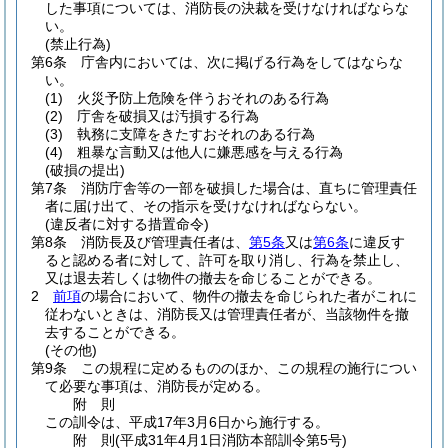
した事項については、消防長の決裁を受けなければならな
い。
(禁止行為)
第6条
庁舎内においては、次に掲げる行為をしてはならな
い。
(1)
火災予防上危険を伴うおそれのある行為
(2)
庁舎を破損又は汚損する行為
(3)
執務に支障をきたすおそれのある行為
(4)
粗暴な言動又は他人に嫌悪感を与える行為
(破損の提出)
第7条
消防庁舎等の一部を破損した場合は、直ちに管理責任
者に届け出て、その指示を受けなければならない。
(違反者に対する措置命令)
第8条
消防長及び管理責任者は、
第5条
又は
第6条
に違反す
ると認める者に対して、許可を取り消し、行為を禁止し、
又は退去若しくは物件の撤去を命じることができる。
2
前項
の場合において、物件の撤去を命じられた者がこれに
従わないときは、消防長又は管理責任者が、当該物件を撤
去することができる。
(その他)
第9条
この規程に定めるもののほか、この規程の施行につい
て必要な事項は、消防長が定める。
附
則
この訓令は、平成17年3月6日から施行する。
附
則
(平成31年4月1日
消防本部訓令第5号)