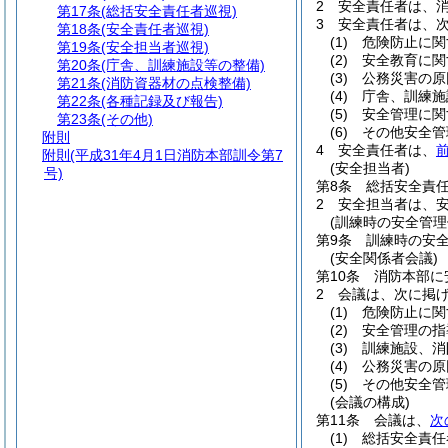
2
安全責任者は、
第17条
(総括安全責任者巡視)
3
安全責任者は、
第18条
(安全責任者巡視)
(1)
危険防止に関
第19条
(安全担当者巡視)
(2)
安全教育に関
第20条
(庁舎、訓練施設等の整備)
(3)
公務災害の原
第21条
(消防資器材の点検整備)
(4)
庁舎、訓練施
第22条
(各種記録及び報告)
(5)
安全管理に関
第23条
(その他)
(6)
その他安全管
附則
4
安全責任者は、
附則
(平成31年4月1日消防本部訓令第7
(安全担当者)
号)
第8条
総括安全責
2
安全担当者は、
(訓練時の安全管理
第9条
訓練時の安
(安全関係者会議)
第10条
消防本部に
2
会議は、次に掲
(1)
危険防止に関
(2)
安全管理の指
(3)
訓練施設、消
(4)
公務災害の原
(5)
その他安全管
(会議の構成)
第11条
会議は、
次
(1)
総括安全責任