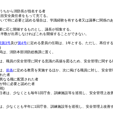
うちから消防長が指名する者
総括安全責任者をもって充てる。
ついて特に必要と認める場合は、学識経験を有する者又は議事に関係の
要に応じ開催するものとし、議長が招集する。
過半数が出席しなければこれを開催することができない。
項第3号
及び
第4号
に定める委員の任期は、1年とする。
ただし、再任す
)
局は、消防本部消防総務課に置く。
は、職員の安全管理に関する意識の高揚を図るため、安全管理に関する
は、
前条
に定める教育を実施するほか、次に掲げる職員に対し、安全管
れた者
異なる職に配置された者
が特に必要と認めた者
視)
任者は、少なくとも毎年1回庁舎、訓練施設等を巡視し、安全管理上改
は、少なくとも半年に1回庁舎、訓練施設等を巡視し、安全管理上改善