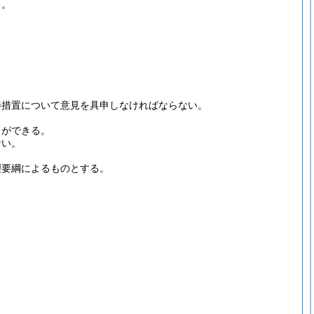
る。
善措置について意見を具申しなければならない。
とができる。
ない。
理要綱によるものとする。