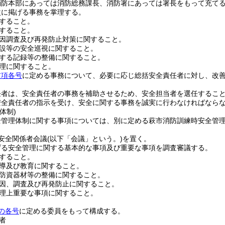
消防本部にあっては消防総務課長、消防署にあっては署長をもって充て
次に掲げる事務を掌理する。
すること。
すること。
因調査及び再発防止対策に関すること。
設等の安全巡視に関すること。
する記録等の整備に関すること。
理に関すること。
前項各号
に定める事務について、必要に応じ総括安全責任者に対し、改
任者は、安全責任者の事務を補助させるため、安全担当者を選任するこ
安全責任者の指示を受け、安全に関する事務を誠実に行わなければなら
体制)
全管理体制に関する事項については、別に定める萩市消防訓練時安全管
安全関係者会議
(以下「会議」という。)
を置く。
げる安全管理に関する基本的な事項及び重要な事項を調査審議する。
すること。
導及び教育に関すること。
防資器材等の整備に関すること。
因、調査及び再発防止に関すること。
理上重要な事項に関すること。
の各号
に定める委員をもって構成する。
者