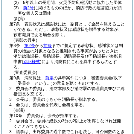
(2)
5年以上の長期間、火災予防広報活動に協力した団体
(3)
前2号
に掲げるもののほか、消防行政の運営協力が顕
著な個人又は団体
(副賞)
第7条
表彰状又は感謝状には、副賞として金品を添えること
ができる。
ただし、表彰状又は感謝状を贈呈する対象が、
萩市職員である場合を除く。
(表彰の具申)
第8条
第2条
から
前条
までに規定する表彰状、感謝状又は副
賞の贈呈の対象となると推測される事実があったときは、
消防総務課長、警防課長、消防署長及び予防課長が表彰具
申書
(
別記様式
)
により消防長にこれを具申するものとす
る。
(審査委員会)
第9条
消防長は、
前条
の具申案件につき、審査委員会
(以下
「委員会」という。)
の意見を聴くものとする。
2
委員会の委員は、消防本部及び消防署の管理職員並びに総
括団長を充てる。
3
会長は、委員のうちから消防長が指名する。
4
会長は、委員会を代表し会務を掌る。
(会議)
第10条
委員会は、会長が招集する。
2
委員会は、委員の総数の3分の2以上が出席しなければ開
くことができない。
3
議事は、出席委員の過半数でこれを決し、可否同数のとき