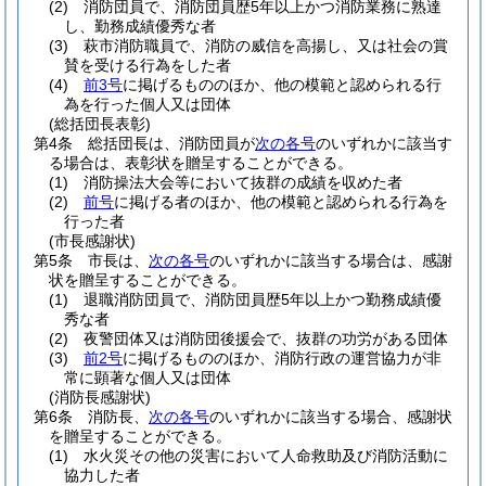
(2)
消防団員で、消防団員歴5年以上かつ消防業務に熟達
し、勤務成績優秀な者
(3)
萩市消防職員で、消防の威信を高揚し、又は社会の賞
賛を受ける行為をした者
(4)
前3号
に掲げるもののほか、他の模範と認められる行
為を行った個人又は団体
(総括団長表彰)
第4条
総括団長は、消防団員が
次の各号
のいずれかに該当す
る場合は、表彰状を贈呈することができる。
(1)
消防操法大会等において抜群の成績を収めた者
(2)
前号
に掲げる者のほか、他の模範と認められる行為を
行った者
(市長感謝状)
第5条
市長は、
次の各号
のいずれかに該当する場合は、感謝
状を贈呈することができる。
(1)
退職消防団員で、消防団員歴5年以上かつ勤務成績優
秀な者
(2)
夜警団体又は消防団後援会で、抜群の功労がある団体
(3)
前2号
に掲げるもののほか、消防行政の運営協力が非
常に顕著な個人又は団体
(消防長感謝状)
第6条
消防長、
次の各号
のいずれかに該当する場合、感謝状
を贈呈することができる。
(1)
水火災その他の災害において人命救助及び消防活動に
協力した者