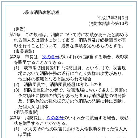
○萩市消防表彰規程
平成17年3月6日
消防本部訓令第13号
(趣旨)
第1条
この規程は、消防について特に功績があったと認めら
れる個人又は団体に対して市長、消防長及び総括団長が表
彰を行うことについて、必要な事項を定めるものとする。
(市長表彰)
第2条
市長は、
次の各号
のいずれかに該当する場合、表彰状
を贈呈することができる。
(1)
萩市消防団員
(以下「消防団員」という。)
で、災害現
場において消防任務の遂行に当たり抜群の功労があり、
他団体の模範となると認められる場合
(2)
消防団員で、消防団員経歴10年以上の者
(3)
消防団員以外の者で、災害現場において協力し災害の
予防鎮圧に抜群の功労があった者又は消防思想の啓発普
及、消防施設の強化拡充その他消防の発展に特に貢献し
た個人又は団体
(消防長表彰)
第3条
消防長は、
次の各号
のいずれかに該当する場合、表彰
状を贈呈することができる。
(1)
水火災その他の災害における人命救助を行った個人又
は団体