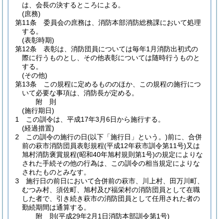
は、会長の決するところによる。
(庶務)
第11条
委員会の庶務は、消防本部消防総務課において処理
する。
(表彰時期)
第12条
表彰は、消防団員については毎年1月消防出初式の
際に行うものとし、その他表彰については随時行うものと
する。
(その他)
第13条
この規程に定めるもののほか、この規程の施行につ
いて必要な事項は、消防長が定める。
附
則
(施行期日)
1
この訓令は、平成17年3月6日から施行する。
(経過措置)
2
この訓令の施行の日
(以下「施行日」という。)
前に、合併
前の萩市消防団員表彰規程
(平成12年萩市訓令第11号)
又は
旭村消防褒賞規程
(昭和40年旭村規則第1号)
の規定によりな
された手続その他の行為は、この訓令の相当規定によりな
されたものとみなす。
3
施行日の前日において合併前の萩市、川上村、田万川町、
むつみ村、須佐町、旭村及び福栄村の消防団員として在職
した者で、引き続き萩市の消防団員として任用された者の
勤続期間は通算する。
附
則
(平成29年2月1日
消防本部訓令第1号)