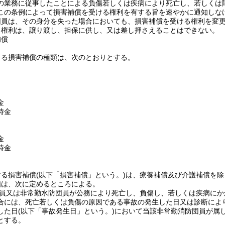
の業務に従事したことによる負傷若しくは疾病により死亡し、若しくは
この条例によって損害補償を受ける権利を有する旨を速やかに通知しな
団員は、その身分を失った場合においても、損害補償を受ける権利を変
る権利は、譲り渡し、担保に供し、又は差し押さえることはできない。
補償
よる損害補償の種類は、次のとおりとする。
金
時金
金
時金
する損害補償
(以下「損害補償」という。)
は、療養補償及び介護補償を除
額は、次に定めるところによる。
員又は非常勤水防団員が公務により死亡し、負傷し、若しくは疾病にか
合には、死亡若しくは負傷の原因である事故の発生した日又は診断によ
した日
(以下「事故発生日」という。)
において当該非常勤消防団員が属
とする。