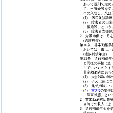
あって規則で定め
て、当該介護を受
その入院し、又は
(1)
病院又は診療
(2)
障害者の日常
援施設」という。
(3)
障害者支援施
2
介護補償は、月
(遺族補償)
第10条
非常勤消防
おいては、市は、
(遺族補償年金)
第11条
遺族補償年
と同様の事情にあ
していたものとす
非常勤消防団員等
(1)
夫
(婚姻の届
(2)
子又は孫につ
(3)
兄弟姉妹につ
(4)
前3号
の要件
障害状態」とい
2
非常勤消防団員
当時その収入によ
3
遺族補償年金を