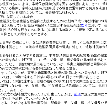
る程度のものにより、常時又は随時介護を要する状態にあり、かつ、常
けている期間、常時又は随時介護を受ける場合に通常要する費用を考慮
入所している期間については、介護補償は行わない。
所に入院している場合
生活及び社会生活を総合的に支援するための法律
(平成17年法律第123号
)
に入所している場合
(同条第7項に規定する生活介護
(
次号
において「生
設
(生活介護を行うものに限る。)
に準じる施設として規則で定めるもの
を単位として支給するものとする。
団員等が公務により、又は消防作業等に従事し、若しくは救急業務に協
遺族補償として、当該非常勤消防団員等の遺族に対して、遺族補償年金
金を受けることができる遺族は、非常勤消防団員等の配偶者
(婚姻の届
った者を含む。以下同じ。)
、子、父母、孫、祖父母及び兄弟姉妹であっ
る。
ただし、妻
(婚姻の届出をしていないが、事実上婚姻関係と同様の
の死亡の当時次に掲げる要件に該当した場合に限る。
出をしていないが、事実上婚姻関係と同様の事情にあった者を含む。以下
いては、18歳に達する日以後の最初の3月31日までの間にあること。
いては、18歳に達する日以後の最初の3月31日までの間にあること又は
に該当しない夫、子、父母、孫、祖父母又は兄弟姉妹については、規則
う。)
にあること。
等の死亡の当時胎児であった子が出生したときは、
前項
の規定の適用に
って生計を維持していた子とみなす。
受けることができる遺族の順位は、配偶者、子、父母、孫、祖父母及び