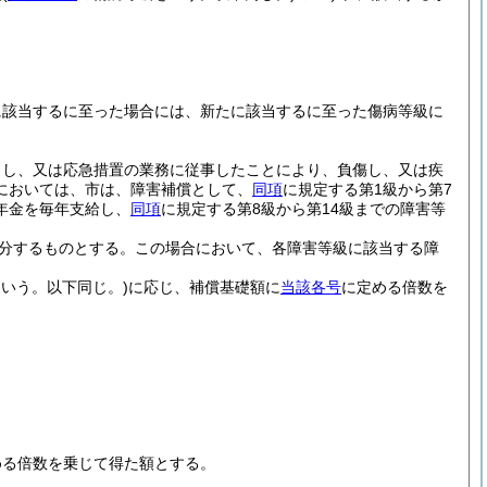
に該当するに至った場合には、新たに該当するに至った傷病等級に
。
力し、又は応急措置の業務に従事したことにより、負傷し、又は疾
においては、市は、障害補償として、
同項
に規定する第1級から第7
年金を毎年支給し、
同項
に規定する第8級から第14級までの障害等
区分するものとする。
この場合において、各障害等級に該当する障
いう。以下同じ。)
に応じ、補償基礎額に
当該各号
に定める倍数を
める倍数を乗じて得た額とする。