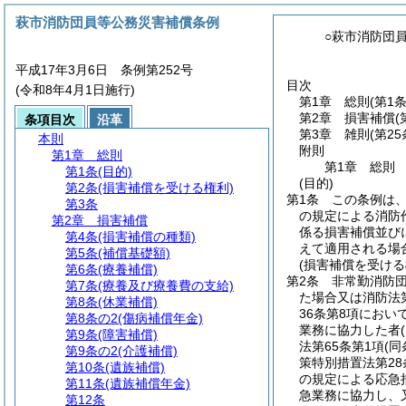
萩市消防団員等公務災害補償条例
○萩市消防団
平成17年3月6日 条例第252号
目次
(令和8年4月1日施行)
第1章
総則
(第1
第2章
損害補償
(
条項目次
沿革
第3章
雑則
(第2
本則
附則
第1章
総則
第1章
総則
第1条
(目的)
(目的)
第2条
(損害補償を受ける権利)
第1条
この条例は
第3条
の規定による消防
第2章
損害補償
係る損害補償並び
第4条
(損害補償の種類)
えて適用される場
第5条
(補償基礎額)
(損害補償を受ける
第6条
(療養補償)
第2条
非常勤消防
第7条
(療養及び療養費の支給)
た場合又は消防法第
第8条
(休業補償)
36条第8項におい
第8条の2
(傷病補償年金)
業務に協力した者
第9条
(障害補償)
法第65条第1項
(同
第9条の2
(介護補償)
策特別措置法第2
第10条
(遺族補償)
の規定による応急
第11条
(遺族補償年金)
急業務に協力し、
第12条