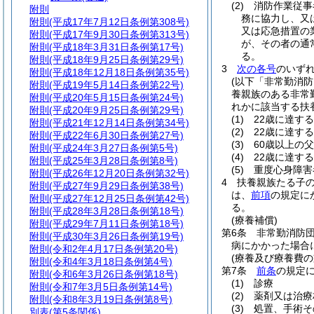
(2)
消防作業従事
附則
務に協力し、又
附則
(平成17年7月12日条例第308号)
又は応急措置の
附則
(平成17年9月30日条例第313号)
が、その者の通
附則
(平成18年3月31日条例第17号)
る。
附則
(平成18年9月25日条例第29号)
3
次の各号
のいず
附則
(平成18年12月18日条例第35号)
(以下「非常勤消防
附則
(平成19年5月14日条例第22号)
養親族のある非常
附則
(平成20年5月15日条例第24号)
れかに該当する扶
附則
(平成20年9月25日条例第29号)
(1)
22歳に達す
附則
(平成21年12月14日条例第34号)
(2)
22歳に達す
附則
(平成22年6月30日条例第27号)
(3)
60歳以上の
附則
(平成24年3月27日条例第5号)
(4)
22歳に達す
附則
(平成25年3月28日条例第8号)
(5)
重度心身障害
附則
(平成26年12月20日条例第32号)
4
扶養親族たる子の
附則
(平成27年9月29日条例第38号)
は、
前項
の規定に
附則
(平成27年12月25日条例第42号)
る。
附則
(平成28年3月28日条例第18号)
(療養補償)
附則
(平成29年7月11日条例第18号)
第6条
非常勤消防
附則
(平成30年3月26日条例第19号)
病にかかった場合
附則
(令和2年4月17日条例第20号)
(療養及び療養費の
附則
(令和4年3月18日条例第4号)
第7条
前条
の規定
附則
(令和6年3月26日条例第18号)
(1)
診療
附則
(令和7年3月5日条例第14号)
(2)
薬剤又は治療
附則
(令和8年3月19日条例第8号)
(3)
処置、手術そ
別表
(第5条関係)