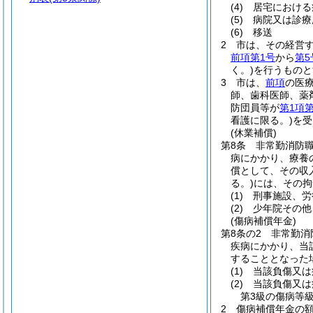
(4)
居宅における
(5)
病院又は診療
(6)
移送
2
市は、その経営
前項第1号
から
第5
く。)
を行うものと
3
市は、
前項
の医
師、歯科医師、薬
防団員等が
第1項第
看護に限る。)
を受
(休業補償)
第8条
非常勤消防
病にかかり、療養
償として、その収
る。)
には、その拘
(1)
刑事施設、労
(2)
少年院その他
(傷病補償年金)
第8条の2
非常勤消
疾病にかかり、当
することとなった
(1)
当該負傷又は
(2)
当該負傷又は
第3級の傷病等
2
傷病補償年金の