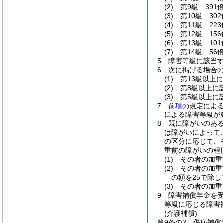
(2)
第9級 391
(3)
第10級 302
(4)
第11級 223
(5)
第12級 156
(6)
第13級 101
(7)
第14級 56
5
障害等級に該当
6
次に掲げる場合
(1)
第13級以上
(2)
第8級以上に
(3)
第5級以上に
7
前項
の規定によ
による障害等級が
8
既に障がいのあ
は障がいによって
の区分に応じて、
重前の障がいの程
(1)
その者の加重
(2)
その者の加重
の額を25で除
(3)
その者の加重
9
障害補償年金を
等級に応じる障害
(介護補償)
第9条の2
傷病補償