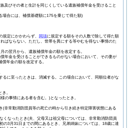
遺族及びその者と生計を同じくしている遺族補償年金を受けること
る場合には、補償基礎額に175を乗じて得た額)
の規定にかかわらず、
同項
に規定する額をその人数で除して得た額
ければならない。
ただし、世帯を異にする等やむを得ない事情のた
た月の翌月から、遺族補償年金の額を改定する。
補償年金を受けることができるものがない場合において、その妻が
補償年金の額を改定する。
。
するに至ったときは、消滅する。
この場合において、同順位者がな
とき。
同様の事情にある者を含む。)
となったとき。
き
(非常勤消防団員等の死亡の時から引き続き特定障害状態にある
なくなったとき
(夫、父母又は祖父母については、非常勤消防団員
初の3月31日までの間にあるとき、兄弟姉妹については、18歳に達