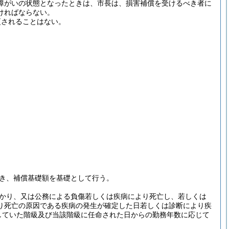
障がいの状態となったときは、市長は、損害補償を受けるべき者に
ければならない。
更されることはない。
き、補償基礎額を基礎として行う。
かり、又は公務による負傷若しくは疾病により死亡し、若しくは
り死亡の原因である疾病の発生が確定した日若しくは診断により疾
していた階級及び当該階級に任命された日からの勤務年数に応じて