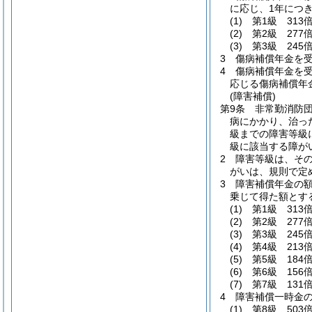
に応じ、1年につ
(1)
第1級 313
(2)
第2級 277
(3)
第3級 245
3
傷病補償年金を
4
傷病補償年金を
応じる傷病補償年
(障害補償)
第9条
非常勤消防
病にかかり、治っ
級までの障害等級
級に該当する障が
2
障害等級は、その
がいは、規則で定
3
障害補償年金の額
乗じて得た額とす
(1)
第1級 313
(2)
第2級 277
(3)
第3級 245
(4)
第4級 213
(5)
第5級 184
(6)
第6級 156
(7)
第7級 131
4
障害補償一時金
(1)
第8級 503