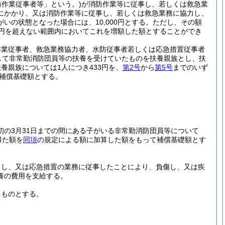
防作業従事者等」という。)
が消防作業等に従事し、若しくは救急業
にかかり、又は消防作業等に従事し、若しくは救急業務に協力し、
の状態となった場合には、10,000円とする。
ただし、その額
0円を超えない範囲内においてこれを増額した額とすることができ
作業従事者、救急業務協力者、水防従事者若しくは応急措置従事者
して非常勤消防団員等の扶養を受けていたものを扶養親族とし、扶
養親族については1人につき433円を、
第2号
から
第5号
までのいず
て補償基礎額とする。
初の3月31日までの間にある子がいる非常勤消防団員等について
得た額を
同項
の規定による額に加算した額をもって補償基礎額とす
力し、又は応急措置の業務に従事したことにより、負傷し、又は疾
養の費用を支給する。
るものとする。