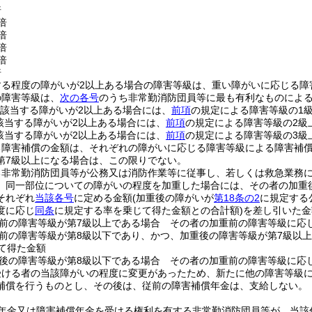
倍
倍
倍
倍
倍
倍
する程度の障がいが2以上ある場合の障害等級は、重い障がいに応じる障
の障害等級は、
次の各号
のうち非常勤消防団員等に最も有利なものによ
に該当する障がいが2以上ある場合には、
前項
の規定による障害等級の1
該当する障がいが2以上ある場合には、
前項
の規定による障害等級の2級
該当する障がいが2以上ある場合には、
前項
の規定による障害等級の3級
る障害補償の金額は、それぞれの障がいに応じる障害等級による障害補
第7級以上になる場合は、この限りでない。
る非常勤消防団員等が公務又は消防作業等に従事し、若しくは救急業務
、同一部位についての障がいの程度を加重した場合には、その者の加重
それぞれ
当該各号
に定める金額
(加重後の障がいが
第18条の2
に規定する
度に応じ
同条
に規定する率を乗じて得た金額との合計額)
を差し引いた金
前の障害等級が第7級以上である場合 その者の加重前の障害等級に応
前の障害等級が第8級以下であり、かつ、加重後の障害等級が第7級以
して得た金額
後の障害等級が第8級以下である場合 その者の加重前の障害等級に応
受ける者の当該障がいの程度に変更があったため、新たに他の障害等級
補償を行うものとし、その後は、従前の障害補償年金は、支給しない。
年金又は障害補償年金を受ける権利を有する非常勤消防団員等が、当該