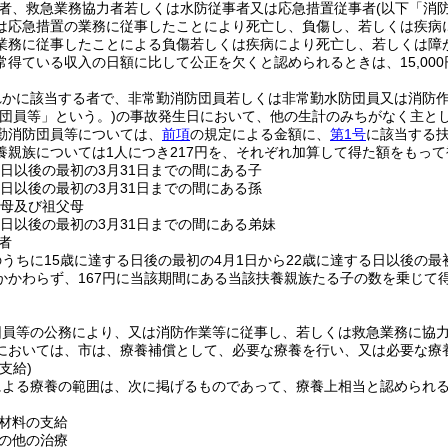
者、救急業務協力者若しくは水防従事者又は応急措置従事者
(以下「消
は応急措置の業務に従事したことにより死亡し、負傷し、若しくは疾病
業務に従事したことによる負傷若しくは疾病により死亡し、若しくは障がい
常得ている収入の日額に比して公正を欠くと認められるときは、15,00
れかに該当する者で、非常勤消防団員若しくは非常勤水防団員又は消防
団員等」という。)
の事故発生日において、他の生計のみちがなく主と
勤消防団員等については、
前項
の規定による金額に、
第1号
に該当する扶
養親族については1人につき217円を、それぞれ加算して得た額をもっ
る日以後の最初の3月31日までの間にある子
る日以後の最初の3月31日までの間にある孫
父母及び祖父母
る日以後の最初の3月31日までの間にある弟妹
者
うちに15歳に達する日後の最初の4月1日から22歳に達する日以後の最
かかわらず、167円に当該期間にある当該扶養親族たる子の数を乗じて
団員等の公務により、又は消防作業等に従事し、若しくは救急業務に協
においては、市は、療養補償として、必要な療養を行い、又は必要な療
支給)
による療養の範囲は、次に掲げるものであって、療養上相当と認められ
材料の支給
の他の治療