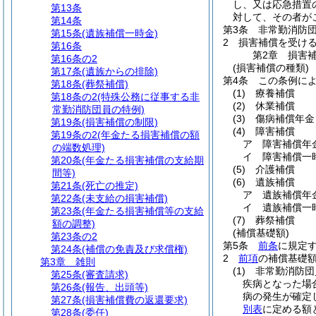
し、又は応急措置
第13条
対して、その者が
第14条
第3条
非常勤消防
第15条
(遺族補償一時金)
2
損害補償を受け
第16条
第2章
損害
第16条の2
(損害補償の種類)
第17条
(遺族からの排除)
第4条
この条例に
第18条
(葬祭補償)
(1)
療養補償
第18条の2
(特殊公務に従事する非
(2)
休業補償
常勤消防団員の特例)
(3)
傷病補償年金
第19条
(損害補償の制限)
(4)
障害補償
第19条の2
(年金たる損害補償の額
ア
障害補償年
の端数処理)
イ
障害補償一
第20条
(年金たる損害補償の支給期
(5)
介護補償
間等)
(6)
遺族補償
第21条
(死亡の推定)
ア
遺族補償年
第22条
(未支給の損害補償)
イ
遺族補償一
第23条
(年金たる損害補償等の支給
(7)
葬祭補償
額の調整)
(補償基礎額)
第23条の2
第5条
前条
に規定
第24条
(補償の免責及び求償権)
2
前項
の補償基礎
第3章
雑則
(1)
非常勤消防団
第25条
(審査請求)
疾病となった場
第26条
(報告、出頭等)
病の発生が確定
第27条
(損害補償費の返還要求)
別表
に定める額
第28条
(委任)