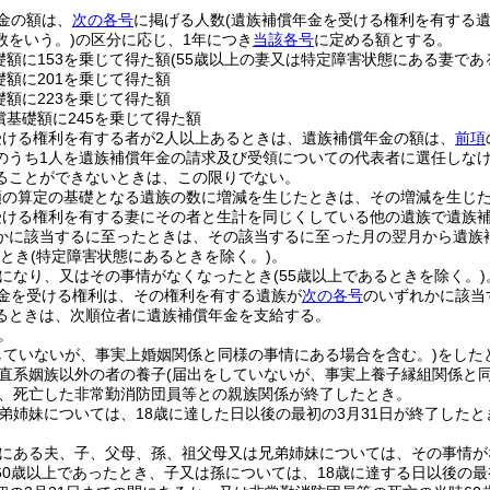
金の額は、
次の各号
に掲げる人数
(遺族補償年金を受ける権利を有する
数をいう。)
の区分に応じ、1年につき
当該各号
に定める額とする。
礎額に153を乗じて得た額
(55歳以上の妻又は特定障害状態にある妻であ
礎額に201を乗じて得た額
礎額に223を乗じて得た額
償基礎額に245を乗じて得た額
受ける権利を有する者が2人以上あるときは、遺族補償年金の額は、
前項
のうち1人を遺族補償年金の請求及び受領についての代表者に選任しな
ることができないときは、この限りでない。
額の算定の基礎となる遺族の数に増減を生じたときは、その増減を生じ
受ける権利を有する妻にその者と生計を同じくしている他の遺族で遺族
かに該当するに至ったときは、その該当するに至った月の翌月から遺族
たとき
(特定障害状態にあるときを除く。)
。
になり、又はその事情がなくなったとき
(55歳以上であるときを除く。)
金を受ける権利は、その権利を有する遺族が
次の各号
のいずれかに該当
るときは、次順位者に遺族補償年金を支給する。
。
していないが、事実上婚姻関係と同様の事情にある場合を含む。)
をした
直系姻族以外の者の養子
(届出をしていないが、事実上養子縁組関係と
、死亡した非常勤消防団員等との親族関係が終了したとき。
弟姉妹については、18歳に達した日以後の最初の3月31日が終了したと
にある夫、子、父母、孫、祖父母又は兄弟姉妹については、その事情が
60歳以上であったとき、子又は孫については、18歳に達する日以後の最