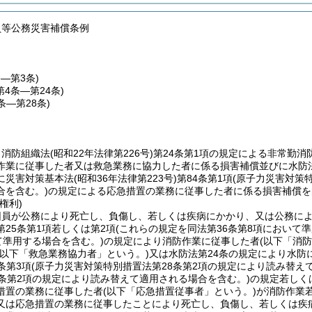
員等公務災害補償条例
条―第3条)
第4条―第24条)
5条―第28条)
、消防組織法
(昭和22年法律第226号)
第24条第1項の規定による非常勤
作業に従事した者又は救急業務に協力した者に係る損害補償並びに水防
に災害対策基本法
(昭和36年法律第223号)
第84条第1項
(原子力災害対策
合を含む。)
の規定による応急措置の業務に従事した者に係る損害補償を
権利)
団員が公務により死亡し、負傷し、若しくは疾病にかかり、又は公務に
25条第1項若しくは第2項
(これらの規定を同法第36条第8項において
て準用する場合を含む。)
の規定により消防作業に従事した者
(以下「消
(以下「救急業務協力者」という。)
又は水防法第24条の規定により水防
条第3項
(原子力災害対策特別措置法第28条第2項の規定により読み替え
8条第2項の規定により読み替えて適用される場合を含む。)
の規定若しく
措置の業務に従事した者
(以下「応急措置従事者」という。)
が消防作業
又は応急措置の業務に従事したことにより死亡し、負傷し、若しくは疾