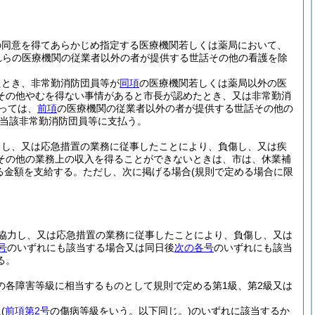
の同意を得てあらかじめ指定する医療機関若しくは薬局において、
れらの医療機関の従業者以外の者が提供する世話その他の看護を除
たとき、非常勤消防団員等が
同項
の医療機関若しくは薬局以外の医
その他やむを得ない事情があると市長が認めたとき、又は非常勤消
っては、
前項
の医療機関の従業者以外の者が提供する世話その他の
当該非常勤消防団員等に支払う。
力し、又は応急措置の業務に従事したことにより、負傷し、又は疾
その他の業務上の収入を得ることができないときは、市は、休業補
る金額を支給する。
ただし、次に掲げる場合
(規則で定める場合に限
協力し、又は応急措置の業務に従事したことにより、負傷し、又は
号
のいずれにも該当する場合又は同日後
次の各号
のいずれにも該当
る。
の各障害等級に相当するものとして規則で定める第1級、第2級又は
級
(
前項第2号
の傷病等級をいう。以下同じ。)
のいずれに該当するか