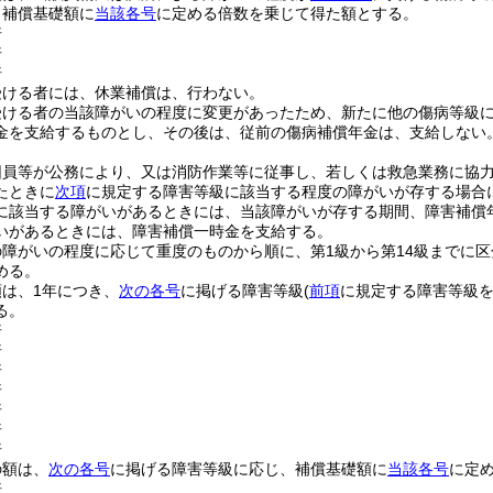
き補償基礎額に
当該各号
に定める倍数を乗じて得た額とする。
倍
倍
倍
受ける者には、休業補償は、行わない。
受ける者の当該障がいの程度に変更があったため、新たに他の傷病等級
金を支給するものとし、その後は、従前の傷病補償年金は、支給しない
団員等が公務により、又は消防作業等に従事し、若しくは救急業務に協
たときに
次項
に規定する障害等級に該当する程度の障がいが存する場合
に該当する障がいがあるときには、当該障がいが存する期間、障害補償
いがあるときには、障害補償一時金を支給する。
障がいの程度に応じて重度のものから順に、第1級から第14級までに
める。
は、1年につき、
次の各号
に掲げる障害等級
(
前項
に規定する障害等級を
る。
倍
倍
倍
倍
倍
倍
倍
の額は、
次の各号
に掲げる障害等級に応じ、補償基礎額に
当該各号
に定
倍