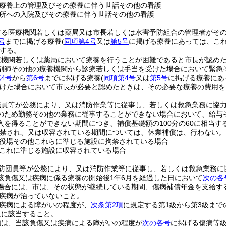
療養上の管理及びその療養に伴う世話その他の看護
所への入院及びその療養に伴う世話その他の看護
する医療機関若しくは薬局又は市長若しくは水害予防組合の管理者がそ
号
までに掲げる療養
(
同項第4号
又は
第5号
に掲げる療養にあっては、こ
する。
療機関若しくは薬局において療養を行うことが困難であると市長が認め
剤師その他の療養機関から診療若しくは手当を受けた場合において緊急
4号
から
第6号
までに掲げる療養
(
同項第4号
又は
第5号
に掲げる療養にあ
けた場合において市長が必要と認めたときは、その必要な療養の費用を
職員等が公務により、又は消防作業等に従事し、若しくは救急業務に協
のため勤務その他の業務に従事することができない場合において、給与
入を得ることができない期間につき、補償基礎額の100分の60に相当す
禁され、又は収容されている期間については、休業補償は、行わない。
役場その他これらに準じる施設に拘禁されている場合
これに準じる施設に収容されている場合
防団員等が公務により、又は消防作業等に従事し、若しくは救急業務に
該負傷又は疾病に係る療養の開始後1年6月を経過した日において
次の各
場合には、市は、その状態が継続している期間、傷病補償年金を支給す
疾病が治っていないこと。
疾病による障がいの程度が、
次条第2項
に規定する第1級から第3級まで
級に該当すること。
額は、当該負傷又は疾病による障がいの程度が
次の各号
に掲げる傷病等