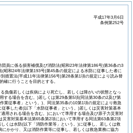
平成17年3月6日
条例第252号
消防団員に係る損害補償及び消防法
(昭和23年法律第186号)
第36条の3
法
(昭和24年法律第193号)
第45条の規定による水防に従事した者に
特別措置法
(平成11年法律第156号)
第28条第1項の規定により読み替
的確に行うことを目的とする。
よる負傷若しくは疾病により死亡し、若しくは障がいの状態となっ
準用する場合を含む。)
若しくは第29条第5項
(同法第30条の2及び第
防作業従事者」という。)
、同法第35条の10第1項の規定により救急
に従事した者
(以下「水防従事者」という。)
若しくは災害対策基本
て適用される場合を含む。)
において準用する場合及び原子力災害対
は災害対策基本法第65条第2項において準用する同法第63条第2項
若しくは水防
(以下「消防作業等」という。)
に従事し、若しくは救
病にかかり、又は消防作業等に従事し、若しくは救急業務に協力