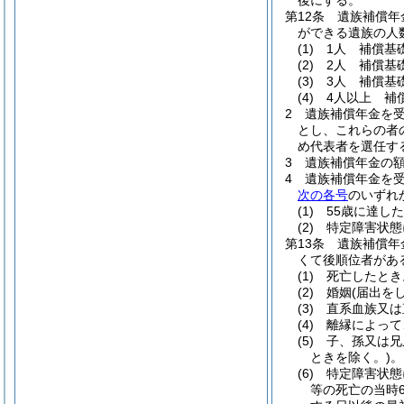
後にする。
第12条
遺族補償年
ができる遺族の人
(1)
1人 補償基
(2)
2人 補償基
(3)
3人 補償基
(4)
4人以上 補
2
遺族補償年金を
とし、これらの者
め代表者を選任す
3
遺族補償年金の
4
遺族補償年金を
次の各号
のいずれ
(1)
55歳に達し
(2)
特定障害状態
第13条
遺族補償年
くて後順位者があ
(1)
死亡したとき
(2)
婚姻
(届出を
(3)
直系血族又は
(4)
離縁によって
(5)
子、孫又は兄
ときを除く。)
。
(6)
特定障害状態
等の死亡の当時