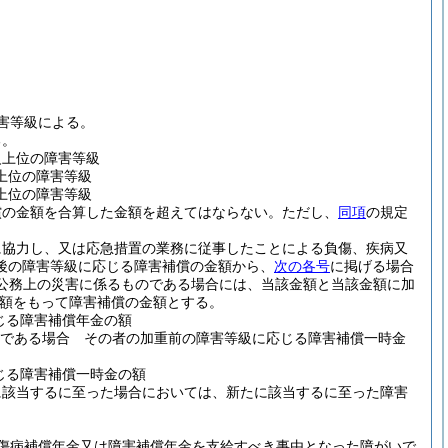
害等級による。
る。
級上位の障害等級
上位の障害等級
上位の障害等級
償の金額を合算した金額を超えてはならない。
ただし、
同項
の規定
に協力し、又は応急措置の業務に従事したことによる負傷、疾病又
後の障害等級に応じる障害補償の金額から、
次の各号
に掲げる場合
公務上の災害に係るものである場合には、当該金額と当該金額に加
額をもって障害補償の金額とする。
じる障害補償年金の額
上である場合 その者の加重前の障害等級に応じる障害補償一時金
じる障害補償一時金の額
に該当するに至った場合においては、新たに該当するに至った障害
傷病補償年金又は障害補償年金を支給すべき事由となった障がいで