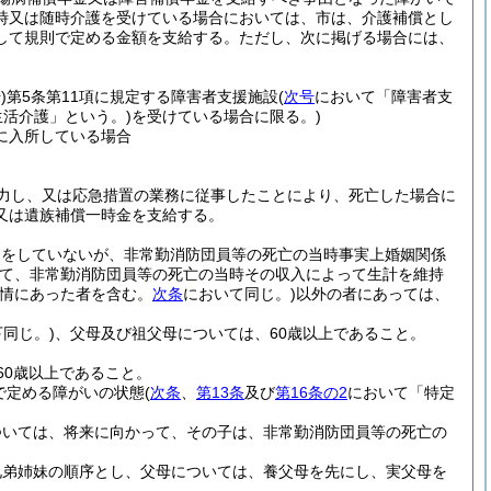
時又は随時介護を受けている場合においては、市は、介護補償とし
して規則で定める金額を支給する。
ただし、次に掲げる場合には、
)
第5条第11項に規定する障害者支援施設
(
次号
において「障害者支
活介護」という。)
を受けている場合に限る。)
に入所している場合
力し、又は応急措置の業務に従事したことにより、死亡した場合に
又は遺族補償一時金を支給する。
出をしていないが、非常勤消防団員等の死亡の当時事実上婚姻関係
て、非常勤消防団員等の死亡の当時その収入によって生計を維持
事情にあった者を含む。
次条
において同じ。)
以外の者にあっては、
同じ。)
、父母及び祖父母については、60歳以上であること。
60歳以上であること。
で定める障がいの状態
(
次条
、
第13条
及び
第16条の2
において「特定
ついては、将来に向かって、その子は、非常勤消防団員等の死亡の
兄弟姉妹の順序とし、父母については、養父母を先にし、実父母を