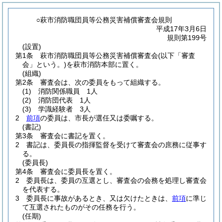
○萩市消防職団員等公務災害補償審査会規則
平成17年3月6日
規則第199号
(設置)
第1条
萩市消防職団員等公務災害補償審査会
(以下「審査
会」という。)
を萩市消防本部に置く。
(組織)
第2条
審査会は、次の委員をもって組織する。
(1)
消防関係職員 1人
(2)
消防団代表 1人
(3)
学識経験者 3人
2
前項
の委員は、市長が選任又は委嘱する。
(書記)
第3条
審査会に書記を置く。
2
書記は、委員長の指揮監督を受けて審査会の庶務に従事す
る。
(委員長)
第4条
審査会に委員長を置く。
2
委員長は、委員の互選とし、審査会の会務を処理し審査会
を代表する。
3
委員長に事故があるとき、又は欠けたときは、
前項
に準じ
て互選されたものがその任務を行う。
(任期)