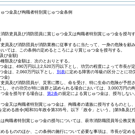
じゅつ金及び殉職者特別賞じゅつ金条例
、消防吏員及び消防団員に賞じゅつ金又は殉職者特別賞じゅつ金を授与
)
防吏員及び消防団員が消防業務に従事するに当たって、一身の危険を顧
おいては、この条例の定めるところにより賞じゅつ金を授与する。
及び金額)
の種類及び金額は、次のとおりとする。
つ金は、490万円以上2,520万円以下とし、功労の程度によって市長が
つ金は、2,060万円以下とし、
別表
に定める障害の等級の区分ごとに功
つ金)
防吏員及び消防団員が、災害に際し、命を受け、特に生命の危険が予想
亡し、その功労が特に抜群と認められる場合においては、3,000万円の
ゅつ金を授与する場合は、
第2条
の規定による賞じゅつ金は、授与しない
ゅつ金又は殉職者特別賞じゅつ金は、殉職者の遺族に授与するものとし
を定める政令
(昭和31年政令第335号。以下「政令」という。)
第9条及び
又は殉職者特別賞じゅつ金の授与については、萩市消防職団員等公務災
定めるもののほか、この条例の施行について必要な事項は、市長が定め