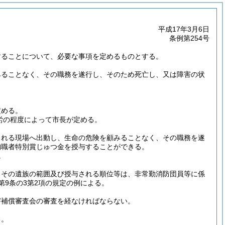
平成17年3月6日
条例第254号
することについて、必要な事項を定めるものとする。
みることなく、その職務を遂行し、そのため死亡し、又は障害の状
定める。
労の程度によって市長が定める。
される現場へ出動し、生命の危険を顧みることなく、その職務を遂
殉職者特別賞じゅつ金を授与することができる。
。
、その遺族の範囲及び授与される順位等は、非常勤消防団員等に係
第9条の3第2項の規定の例による。
害補償審査会の審査を経なければならない。
る。