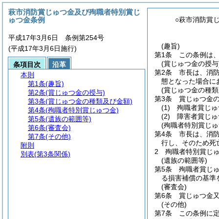
萩市消防賞じゅつ金及び殉職者特別賞じ
ゅつ金条例
○萩市消防賞
平成17年3月6日 条例第254号
(趣旨)
(平成17年3月6日施行)
第1条
この条例は
(賞じゅつ金の授与
条項目次
沿革
第2条
市長は、消
本則
態となった場合に
第1条
(趣旨)
(賞じゅつ金の種類
第2条
(賞じゅつ金の授与)
第3条
賞じゅつ金
第3条
(賞じゅつ金の種類及び金額)
(1)
殉職者賞じゅ
第4条
(殉職者特別賞じゅつ金)
(2)
障害者賞じゅ
第5条
(遺族の範囲等)
(殉職者特別賞じゅ
第6条
(審査会)
第4条
市長は、消
第7条
(その他)
行し、そのため死
附則
2
殉職者特別賞じ
別表
(第3条関係)
(遺族の範囲等)
第5条
殉職者賞じ
る損害補償の基準
(審査会)
第6条
賞じゅつ金
(その他)
第7条
この条例に