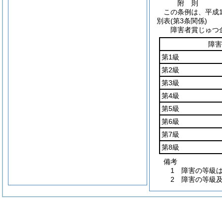
附
則
この条例は、平成1
別表
(第3条関係)
障害者賞じゅつ
障害
第1級
第2級
第3級
第4級
第5級
第6級
第7級
第8級
備考
1 障害の等級
2 障害の等級